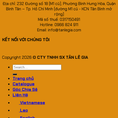
Địa chỉ: 232 Đường số 18 (M1 cũ), Phường Bình Hưng Hòa, Quận
Bình Tân – Tp. Hồ Chí Minh (đường M1 cũ - KCN Tân Bình mở
rộng)
Mã số thuế: 0317150491
Hotline: 0966 824 911
Email: info@tanlegia.com
KẾT NỐI VỚI CHÚNG TÔI
Copyright 2026 ©
CTY TNHH SX TÂN LÊ GIA
Search
for:
Trang chủ
Catalogue
Góc Chia Sẽ
Liên Hệ
Vietnamese
Lao
English