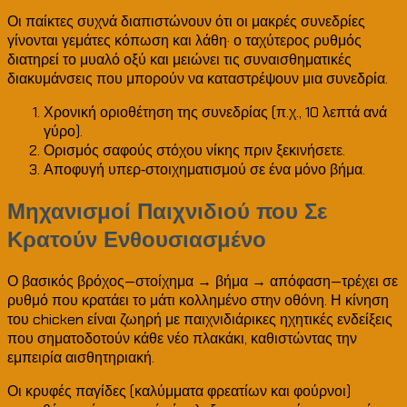
Οι παίκτες συχνά διαπιστώνουν ότι οι μακρές συνεδρίες
γίνονται γεμάτες κόπωση και λάθη· ο ταχύτερος ρυθμός
διατηρεί το μυαλό οξύ και μειώνει τις συναισθηματικές
διακυμάνσεις που μπορούν να καταστρέψουν μια συνεδρία.
Χρονική οριοθέτηση της συνεδρίας (π.χ., 10 λεπτά ανά
γύρο).
Ορισμός σαφούς στόχου νίκης πριν ξεκινήσετε.
Αποφυγή υπερ‑στοιχηματισμού σε ένα μόνο βήμα.
Μηχανισμοί Παιχνιδιού που Σε
Κρατούν Ενθουσιασμένο
Ο βασικός βρόχος—στοίχημα → βήμα → απόφαση—τρέχει σε
ρυθμό που κρατάει το μάτι κολλημένο στην οθόνη. Η κίνηση
του chicken είναι ζωηρή με παιχνιδιάρικες ηχητικές ενδείξεις
που σηματοδοτούν κάθε νέο πλακάκι, καθιστώντας την
εμπειρία αισθητηριακή.
Οι κρυφές παγίδες (καλύμματα φρεατίων και φούρνοι)