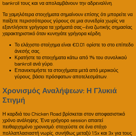
bankroll τους και να απολαμβάνουν την αδρεναλίνη.
Τα χαμηλότερα στοιχήματα σημαίνουν επίσης ότι μπορείτε να
παίξετε περισσότερους γύρους σε μια συνεδρία χωρίς να
εξαντλήσετε γρήγορα τα χρήματά σας—ένα ζωτικής σημασίας
χαρακτηριστικό όταν κυνηγάτε γρήγορα κέρδη.
Το ελάχιστο στοίχημα είναι €0.01· ορίστε το στο επίπεδο
άνεσής σας.
Κρατήστε τα στοιχήματα κάτω από 1% του συνολικού
bankroll ανά γύρο.
Επανεκτιμήστε τα στοιχήματα μετά από μερικούς
γύρους, βάσει πρόσφατων αποτελεσμάτων.
Χρονισμός Αναλήψεων: Η Γλυκιά
Στιγμή
Η καρδιά του Chicken Road βρίσκεται στον αποφασιστικό
χρόνο ανάληψης. Ένα γρήγορο session απαιτεί
πειθαρχημένο χρονισμό: στοχεύστε σε ένα στόχο
πολλαπλασιαστή νωρίς, συνήθως μεταξύ 1.5x και 3x για τους