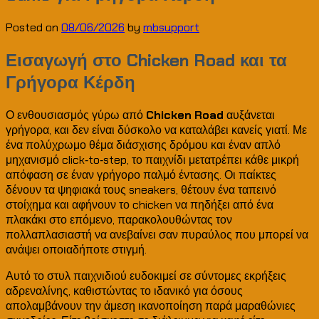
Posted on
08/06/2026
by
mbsupport
Εισαγωγή στο Chicken Road και τα
Γρήγορα Κέρδη
Ο ενθουσιασμός γύρω από
Chicken Road
αυξάνεται
γρήγορα, και δεν είναι δύσκολο να καταλάβει κανείς γιατί. Με
ένα πολύχρωμο θέμα διάσχισης δρόμου και έναν απλό
μηχανισμό click‑to‑step, το παιχνίδι μετατρέπει κάθε μικρή
απόφαση σε έναν γρήγορο παλμό έντασης. Οι παίκτες
δένουν τα ψηφιακά τους sneakers, θέτουν ένα ταπεινό
στοίχημα και αφήνουν το chicken να πηδήξει από ένα
πλακάκι στο επόμενο, παρακολουθώντας τον
πολλαπλασιαστή να ανεβαίνει σαν πυραύλος που μπορεί να
ανάψει οποιαδήποτε στιγμή.
Αυτό το στυλ παιχνιδιού ευδοκιμεί σε σύντομες εκρήξεις
αδρεναλίνης, καθιστώντας το ιδανικό για όσους
απολαμβάνουν την άμεση ικανοποίηση παρά μαραθώνιες