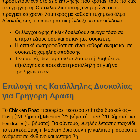
προσθέτουν ένα στοιχείο έκπληξης που κρατάει τους παίκτες
σε εγρήγορση. Ο πολλαπλασιαστής ενημερώνεται σε
πραγματικό χρόνο, λαμπερός με κάθε επιτυχημένο άλμα,
δίνοντάς σας μια άμεση οπτική ένδειξη για τον κίνδυνο.
Οι έλεγχοι αφής ή κλικ δουλεύουν άψογα τόσο σε
επιτραπέζιους όσο και σε κινητές συσκευές.
Η οπτική ανατροφοδότηση είναι καθαρή ακόμα και σε
συσκευές χαμηλής απόδοσης.
Ένα σαφές display πολλαπλασιαστή βοηθάει να
αξιολογήσετε πότε είναι η κατάλληλη στιγμή να
τραβήξετε πίσω.
Επιλογή της Κατάλληλης Δυσκολίας
για Γρήγορη Δράση
Το Chicken Road προσφέρει τέσσερα επίπεδα δυσκολίας—
Easy (24 βήματα), Medium (22 βήματα), Hard (20 βήματα), και
Hardcore (15 βήματα). Για σύντομο, υψηλής έντασης παιχνίδι,
τα επίπεδα Easy ή Medium βρίσκουν την καλύτερη ισορροπία
ανάμεσα σε κίνδυνο και ανταμοιβή.