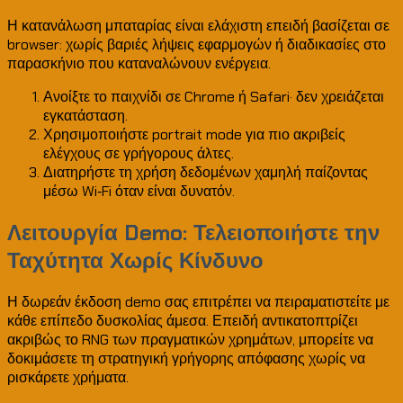
Η κατανάλωση μπαταρίας είναι ελάχιστη επειδή βασίζεται σε
browser: χωρίς βαριές λήψεις εφαρμογών ή διαδικασίες στο
παρασκήνιο που καταναλώνουν ενέργεια.
Ανοίξτε το παιχνίδι σε Chrome ή Safari· δεν χρειάζεται
εγκατάσταση.
Χρησιμοποιήστε portrait mode για πιο ακριβείς
ελέγχους σε γρήγορους άλτες.
Διατηρήστε τη χρήση δεδομένων χαμηλή παίζοντας
μέσω Wi‑Fi όταν είναι δυνατόν.
Λειτουργία Demo: Τελειοποιήστε την
Ταχύτητα Χωρίς Κίνδυνο
Η δωρεάν έκδοση demo σας επιτρέπει να πειραματιστείτε με
κάθε επίπεδο δυσκολίας άμεσα. Επειδή αντικατοπτρίζει
ακριβώς το RNG των πραγματικών χρημάτων, μπορείτε να
δοκιμάσετε τη στρατηγική γρήγορης απόφασης χωρίς να
ρισκάρετε χρήματα.