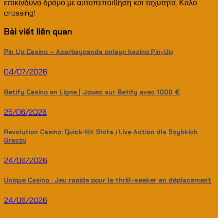
επικίνδυνο δρόμο με αυτοπεποίθηση και ταχύτητα. Καλό
crossing!
Bài viết liên quan
Pin Up Casino – Azərbaycanda onlayn kazino Pin-Up
04/07/2026
Betify Casino en Ligne | Jouez sur Betify avec 1000 €
25/06/2026
Revolution Casino: Quick‑Hit Slots i Live Action dla Szybkich
Graczy
24/06/2026
Unique Casino : Jeu rapide pour le thrill-seeker en déplacement
24/06/2026