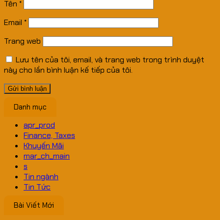
Tên
*
Email
*
Trang web
Lưu tên của tôi, email, và trang web trong trình duyệt
này cho lần bình luận kế tiếp của tôi.
Danh mục
apr_prod
Finance, Taxes
Khuyến Mãi
mar_ch_main
s
Tin ngành
Tin Tức
Bài Viết Mới