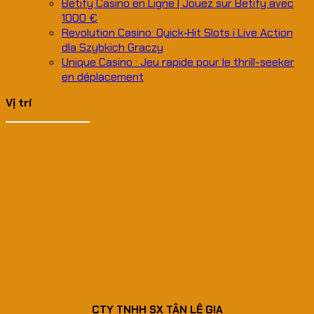
Betify Casino en Ligne | Jouez sur Betify avec
1000 €
Revolution Casino: Quick‑Hit Slots i Live Action
dla Szybkich Graczy
Unique Casino : Jeu rapide pour le thrill-seeker
en déplacement
Vị trí
CTY TNHH SX TÂN LÊ GIA