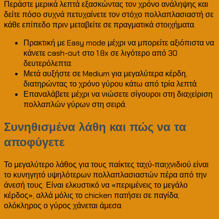
Περάστε μερικά λεπτά εξασκώντας τον χρόνο ανάληψης και
δείτε πόσο συχνά πετυχαίνετε τον στόχο πολλαπλασιαστή σε
κάθε επίπεδο πριν μεταβείτε σε πραγματικά στοιχήματα.
Πρακτική με Easy mode μέχρι να μπορείτε αξιόπιστα να
κάνετε cash-out στο 1.8x σε λιγότερο από 30
δευτερόλεπτα.
Μετά αυξήστε σε Medium για μεγαλύτερα κέρδη,
διατηρώντας το χρόνο γύρου κάτω από τρία λεπτά.
Επαναλάβετε μέχρι να νιώσετε σίγουροι στη διαχείριση
πολλαπλών γύρων στη σειρά.
Συνηθισμένα λάθη και πώς να τα
αποφύγετε
Το μεγαλύτερο λάθος για τους παίκτες ταχύ‑παιχνιδιού είναι
το κυνηγητό υψηλότερων πολλαπλασιαστών πέρα από την
άνεσή τους. Είναι ελκυστικό να «περιμένεις το μεγάλο
κέρδος», αλλά μόλις το chicken πατήσει σε παγίδα,
ολόκληρος ο γύρος χάνεται άμεσα.