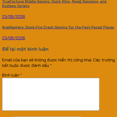
TrueFortune Mobile Gaming: Quick Wins, Rapid Sessions, and
Endless Variety
23/06/2026
AviaMasters: Quick‑Fire Crash Gaming for the Fast‑Paced Player
23/06/2026
Để lại một bình luận
Email của bạn sẽ không được hiển thị công khai.
Các trường
bắt buộc được đánh dấu
*
Bình luận
*