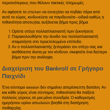
περισσότερους που θέλουν τακτικές πληρωμές.
Αν αφήσετε το chicken να συνεχίσει να πηδάει πέρα από
αυτό το εύρος, κινδυνεύετε να παγιδευτείτε—ειδικά καθώς η
πιθανότητα αποτυχίας αυξάνεται βήμα προς βήμα.
Ορίστε στόχο πολλαπλασιαστή πριν ξεκινήσετε.
Παρακολουθήστε την άνοδο του πολλαπλασιαστή·
σταματήστε στο προεπιλεγμένο επίπεδο.
Αν ο πολλαπλασιαστής ξεπεράσει τον στόχο σας και
αισθάνεστε άνετα με τον κίνδυνο, σκεφτείτε ένα δεύτερο
βήμα πριν την ανάληψη.
Διαχείριση του Bankroll σε Γρήγορο
Παιχνίδι
Ένα σύντομο session δεν σημαίνει απερίσκεπτη δαπάνη. Αν
και κάθε γύρος είναι σύντομος, πιθανότατα θα παίξετε
πολλούς γύρους σε μια μόνο συνεδρία. Ο καθορισμός
ημερήσιου ορίου απωλειών βοηθά στη διατήρηση
πειθαρχίας.