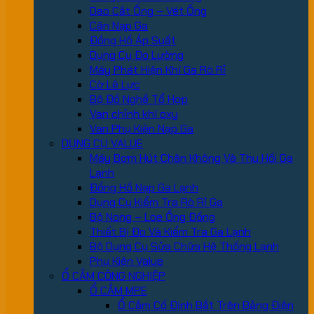
Dao Cắt Ống – Vét Ống
Cân Nạp Ga
Đồng Hồ Áp Suất
Dụng Cụ Đo Lường
Máy Phát Hiện Khí Ga Rò Rỉ
Cờ Lê Lực
Bộ Đồ Nghề Tổ Hợp
Van chỉnh khí oxy
Van Phụ Kiện Nạp Ga
DỤNG CỤ VALUE
Máy Bơm Hút Chân Không Và Thu Hồi Ga
Lạnh
Đồng Hồ Nạp Ga Lạnh
Dụng Cụ Kiểm Tra Rò Rỉ Ga
Bộ Nong – Loe Ống Đồng
Thiết Bị Đo Và Kiểm Tra Ga Lạnh
Bộ Dụng Cụ Sửa Chữa Hệ Thống Lạnh
Phụ Kiện Value
Ổ CẮM CÔNG NGHIỆP
Ổ CẮM MPE
Ổ Cắm Cố Định Bắt Trên Bảng Điện