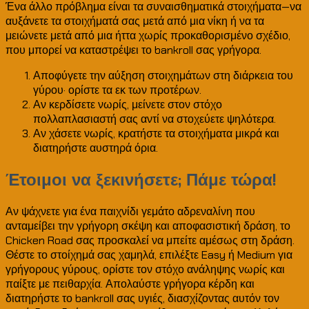
Ένα άλλο πρόβλημα είναι τα συναισθηματικά στοιχήματα—να
αυξάνετε τα στοιχήματά σας μετά από μια νίκη ή να τα
μειώνετε μετά από μια ήττα χωρίς προκαθορισμένο σχέδιο,
που μπορεί να καταστρέψει το bankroll σας γρήγορα.
Αποφύγετε την αύξηση στοιχημάτων στη διάρκεια του
γύρου· ορίστε τα εκ των προτέρων.
Αν κερδίσετε νωρίς, μείνετε στον στόχο
πολλαπλασιαστή σας αντί να στοχεύετε ψηλότερα.
Αν χάσετε νωρίς, κρατήστε τα στοιχήματα μικρά και
διατηρήστε αυστηρά όρια.
Έτοιμοι να ξεκινήσετε; Πάμε τώρα!
Αν ψάχνετε για ένα παιχνίδι γεμάτο αδρεναλίνη που
ανταμείβει την γρήγορη σκέψη και αποφασιστική δράση, το
Chicken Road σας προσκαλεί να μπείτε αμέσως στη δράση.
Θέστε το στοίχημά σας χαμηλά, επιλέξτε Easy ή Medium για
γρήγορους γύρους, ορίστε τον στόχο ανάληψης νωρίς και
παίξτε με πειθαρχία. Απολαύστε γρήγορα κέρδη και
διατηρήστε το bankroll σας υγιές, διασχίζοντας αυτόν τον