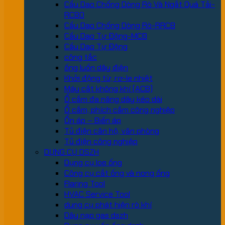
Cầu Dao Chống Dòng Rò Và Ngắt Quá Tải-
RCBO
Cầu Dao Chống Dòng Rò-RRCB
Cầu Dao Tự Động-MCB
Cầu Dao Tự Động
công tắc
ống luồn dây điện
Khởi động từ, rơ-le nhiệt
Máy cắt không khí (ACB)
Ổ cắm đa năng dây kéo dài
Ổ cắm, phích cắm công nghiệp
Ổn áp – Biến áp
Tủ điện căn hộ, văn phòng
Tủ điện công nghiệp
DỤNG CỤ DSZH
Dụng cụ loe ống
Công cụ cắt ống và nong ống
Flaring Tool
HVAC Service Tool
dung cụ phát hiện rò khí
Dây nạp gas dszh