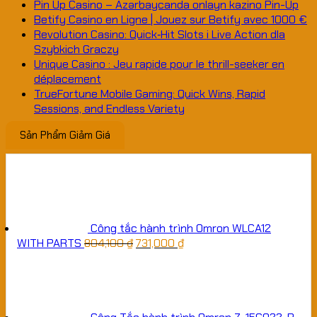
Pin Up Casino – Azərbaycanda onlayn kazino Pin-Up
Betify Casino en Ligne | Jouez sur Betify avec 1000 €
Revolution Casino: Quick‑Hit Slots i Live Action dla
Szybkich Graczy
Unique Casino : Jeu rapide pour le thrill-seeker en
déplacement
TrueFortune Mobile Gaming: Quick Wins, Rapid
Sessions, and Endless Variety
Sản Phẩm Giảm Giá
Công tắc hành trình Omron WLCA12
WITH PARTS
804,100
₫
731,000
₫