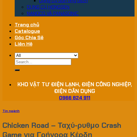
Dụng cụ uốn ống dszh
DỤNG CỤ HONGSEN
NANOCO VÀ PANASONIC
Trang chủ
Catalogue
Góc Chia Sẽ
Liên Hệ
Search
for:
KHO VẬT TƯ ĐIỆN LẠNH, ĐIỆN CÔNG NGHIỆP,
ĐIỆN DÂN DỤNG
0966 824 911
Tin ngành
Chicken Road – Ταχύ‑ρυθμο Crash
Game για Γρήγορα Κέρδη