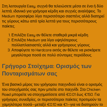
Στη λειτουργία Easy, συχνά θα τελειώσετε μέσα σε ένα ή δύο
λεπτά, ιδανικό για γρήγορα κέρδη και συχνές αναλήψεις. Το
Medium προσφέρει λίγο περισσότερο σασπένς αλλά διατηρεί
τις γύρους κάτω από τρία λεπτά για τους περισσότερους
παίκτες.
Επιλέξτε Easy αν θέλετε σταθερά μικρά κέρδη.
Επιλέξτε Medium για λίγο υψηλότερους
πολλαπλασιαστές αλλά και γρήγορους γύρους.
Αποφύγετε το Hardcore εκτός αν θέλετε να ρισκάρετε
μεγαλύτερα ποσά σε πολύ σύντομες περιόδους.
Γρήγορο Στοίχημα: Ορισμός των
Πονταρισμάτων σας
Ένα βασικό μέρος του γρήγορου παιχνιδιού είναι ο ορισμός
του στοιχήματός σας πριν μπείτε στο παιχνίδι. Στο Chicken
Road μπορείτε να στοιχηματίσετε από €0.01 έως €150. Για
γρήγορες συνεδρίες, οι περισσότεροι παίκτες προτιμούν τα
χαμηλότερα ποσά—μεταξύ €0.10 και €1—για να διατηρούν το