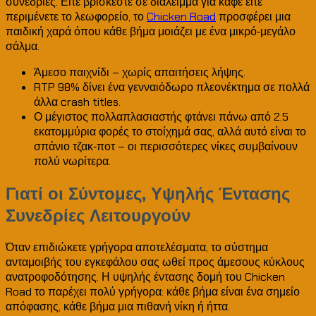
συνεδρίες. Είτε βρίσκεστε σε διάλειμμα για καφέ είτε
περιμένετε το λεωφορείο, το
Chicken Road
προσφέρει μια
παιδική χαρά όπου κάθε βήμα μοιάζει με ένα μικρό‑μεγάλο
σάλμα.
Άμεσο παιχνίδι – χωρίς απαιτήσεις λήψης.
RTP 98% δίνει ένα γενναιόδωρο πλεονέκτημα σε πολλά
άλλα crash titles.
Ο μέγιστος πολλαπλασιαστής φτάνει πάνω από 2.5
εκατομμύρια φορές το στοίχημά σας, αλλά αυτό είναι το
σπάνιο τζακ‑ποτ – οι περισσότερες νίκες συμβαίνουν
πολύ νωρίτερα.
Γιατί οι Σύντομες, Υψηλής Έντασης
Συνεδρίες Λειτουργούν
Όταν επιδιώκετε γρήγορα αποτελέσματα, το σύστημα
ανταμοιβής του εγκεφάλου σας ωθεί προς άμεσους κύκλους
ανατροφοδότησης. Η υψηλής έντασης δομή του Chicken
Road το παρέχει πολύ γρήγορα: κάθε βήμα είναι ένα σημείο
απόφασης, κάθε βήμα μια πιθανή νίκη ή ήττα.