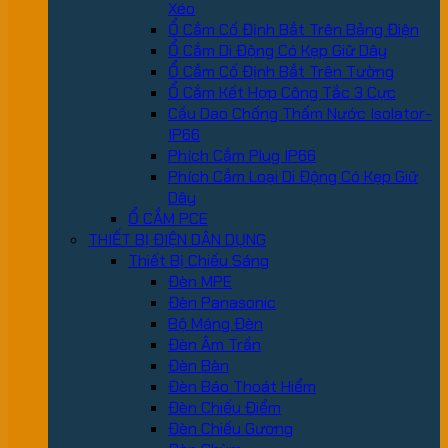
Xéo
Ổ Cắm Cố Định Bắt Trên Bảng Điện
Ổ Cắm Di Động Có Kẹp Giữ Dây
Ổ Cắm Cố Định Bắt Trên Tường
Ổ Cắm Kết Hợp Công Tắc 3 Cực
Cầu Dao Chống Thấm Nước Isolator-
IP66
Phích Cắm Plug IP66
Phích Cắm Loại Di Động Có Kẹp Giữ
Dây
Ổ CẮM PCE
THIẾT BỊ ĐIỆN DÂN DỤNG
Thiết Bị Chiếu Sáng
Đèn MPE
Đèn Panasonic
Bộ Máng Đèn
Đèn Âm Trần
Đèn Bàn
Đèn Báo Thoát Hiểm
Đèn Chiếu Điểm
Đèn Chiếu Gương