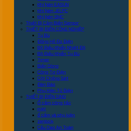
Khí Nén EASUN
Khí Nén JELPC
Khí Nén SMC
Thiết Bị Cảm Biến Sensor
THIẾT BỊ ĐIỆN CÔNG NGHIỆP
Tụ Bù
Đồng Hồ Đo Điện
Bộ Điều Khiển Nhiệt Độ
Bộ Điều Khiển Tụ Bù
Timer
Biến Dòng
Công Tơ Điện
Cột Chống Sét
Đèn Báo
Phụ Kiện Tủ Điện
THIẾT BỊ ĐIỆN SINO
Ổ cắm công tắc
mặt
ổ cấm và phụ kiện
zenlock
Cầu Dao An Toàn