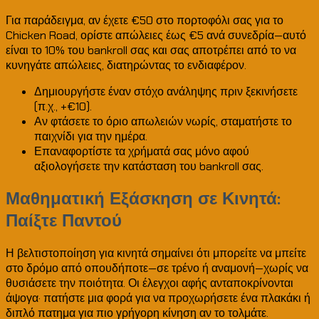
Για παράδειγμα, αν έχετε €50 στο πορτοφόλι σας για το
Chicken Road, ορίστε απώλειες έως €5 ανά συνεδρία—αυτό
είναι το 10% του bankroll σας και σας αποτρέπει από το να
κυνηγάτε απώλειες, διατηρώντας το ενδιαφέρον.
Δημιουργήστε έναν στόχο ανάληψης πριν ξεκινήσετε
(π.χ., +€10).
Αν φτάσετε το όριο απωλειών νωρίς, σταματήστε το
παιχνίδι για την ημέρα.
Επαναφορτίστε τα χρήματά σας μόνο αφού
αξιολογήσετε την κατάσταση του bankroll σας.
Μαθηματική Εξάσκηση σε Κινητά:
Παίξτε Παντού
Η βελτιστοποίηση για κινητά σημαίνει ότι μπορείτε να μπείτε
στο δρόμο από οπουδήποτε—σε τρένο ή αναμονή—χωρίς να
θυσιάσετε την ποιότητα. Οι έλεγχοι αφής ανταποκρίνονται
άψογα· πατήστε μια φορά για να προχωρήσετε ένα πλακάκι ή
διπλό πατημα για πιο γρήγορη κίνηση αν το τολμάτε.