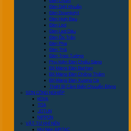
Đèn Chùm
Đèn Diệt Khuẩn
Đèn Downlight
Đèn High Bay
Đèn Led
Đèn Led Dây
Đèn Ốp Trần
Đèn Pha
Đèn Thả
Đèn Treo Tường
Phụ Kiện Đèn Chiếu Sáng
Bộ Máng Đèn Batten
Bộ Máng Đèn Chống Thấm
Bộ Máng Đèn Xương Cá
Thiết Bị Cảm Biến Chuyển Động
SƠN CÔNG NGHIỆP
KOVA
TOA
JOTUN
NIPPON
VẬT TƯ KHÍ NÉN
Khí Nén AIRTAC