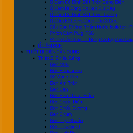
Ổ Cắm Cố Định Bắt Trên Bảng Điện
Ổ Cắm Di Động Có Kẹp Giữ Dây
Ổ Cắm Cố Định Bắt Trên Tường
Ổ Cắm Kết Hợp Công Tắc 3 Cực
Cầu Dao Chống Thấm Nước Isolator-IP
Phích Cắm Plug IP66
Phích Cắm Loại Di Động Có Kẹp Giữ Dâ
Ổ CẮM PCE
THIẾT BỊ ĐIỆN DÂN DỤNG
Thiết Bị Chiếu Sáng
Đèn MPE
Đèn Panasonic
Bộ Máng Đèn
Đèn Âm Trần
Đèn Bàn
Đèn Báo Thoát Hiểm
Đèn Chiếu Điểm
Đèn Chiếu Gương
Đèn Chùm
Đèn Diệt Khuẩn
Đèn Downlight
Đèn High Bay