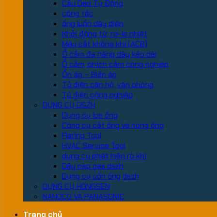
Cầu Dao Tự Động
công tắc
ống luồn dây điện
Khởi động từ, rơ-le nhiệt
Máy cắt không khí (ACB)
Ổ cắm đa năng dây kéo dài
Ổ cắm, phích cắm công nghiệp
Ổn áp – Biến áp
Tủ điện căn hộ, văn phòng
Tủ điện công nghiệp
DỤNG CỤ DSZH
Dụng cụ loe ống
Công cụ cắt ống và nong ống
Flaring Tool
HVAC Service Tool
dung cụ phát hiện rò khí
Dây nạp gas dszh
Dụng cụ uốn ống dszh
DỤNG CỤ HONGSEN
NANOCO VÀ PANASONIC
Trang chủ