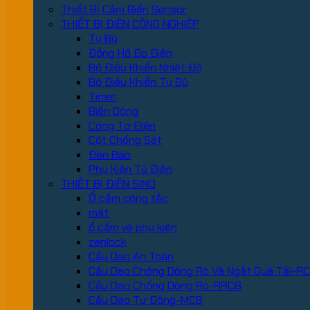
Thiết Bị Cảm Biến Sensor
THIẾT BỊ ĐIỆN CÔNG NGHIỆP
Tụ Bù
Đồng Hồ Đo Điện
Bộ Điều Khiển Nhiệt Độ
Bộ Điều Khiển Tụ Bù
Timer
Biến Dòng
Công Tơ Điện
Cột Chống Sét
Đèn Báo
Phụ Kiện Tủ Điện
THIẾT BỊ ĐIỆN SINO
Ổ cắm công tắc
mặt
ổ cấm và phụ kiện
zenlock
Cầu Dao An Toàn
Cầu Dao Chống Dòng Rò Và Ngắt Quá Tải-R
Cầu Dao Chống Dòng Rò-RRCB
Cầu Dao Tự Động-MCB