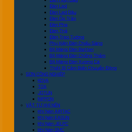
Đèn Led
Đèn Led Dây
Đèn Ốp Trần
Đèn Pha
Đèn Thả
Đèn Treo Tường
Phụ Kiện Đèn Chiếu Sáng
Bộ Máng Đèn Batten
Bộ Máng Đèn Chống Thấm
Bộ Máng Đèn Xương Cá
Thiết Bị Cảm Biến Chuyển Động
SƠN CÔNG NGHIỆP
KOVA
TOA
JOTUN
NIPPON
VẬT TƯ KHÍ NÉN
Khí Nén AIRTAC
Khí Nén EASUN
Khí Nén JELPC
Khí Nén SMC