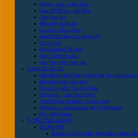
Nong – Loe – Uốn Ống
Dao Cắt Ống – Vét Ống
Cân Nạp Ga
Đồng Hồ Áp Suất
Dụng Cụ Đo Lường
Máy Phát Hiện Khí Ga Rò Rỉ
Cờ Lê Lực
Bộ Đồ Nghề Tổ Hợp
Van chỉnh khí oxy
Van Phụ Kiện Nạp Ga
DỤNG CỤ VALUE
Máy Bơm Hút Chân Không Và Thu Hồi Ga Lạ
Đồng Hồ Nạp Ga Lạnh
Dụng Cụ Kiểm Tra Rò Rỉ Ga
Bộ Nong – Loe Ống Đồng
Thiết Bị Đo Và Kiểm Tra Ga Lạnh
Bộ Dụng Cụ Sửa Chữa Hệ Thống Lạnh
Phụ Kiện Value
Ổ CẮM CÔNG NGHIỆP
Ổ CẮM MPE
Ổ Cắm Cố Định Bắt Trên Bảng Điện Xé