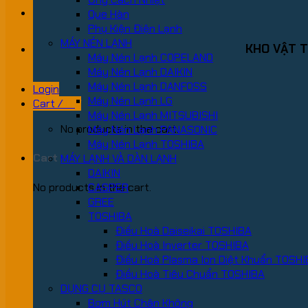
Que Hàn
Phụ Kiện Điện Lạnh
MÁY NÉN LẠNH
KHO VẬT T
Máy Nén Lạnh COPELAND
Máy Nén Lạnh DAIKIN
Máy Nén Lạnh DANFOSS
Login
Máy Nén Lạnh LG
Cart /
0
₫
Máy Nén Lạnh MITSUBISHI
No products in the cart.
Máy Nén Lạnh PANASONIC
Máy Nén Lạnh TOSHIBA
Cart
MÁY LẠNH VÀ DÀN LẠNH
DAIKIN
No products in the cart.
CASPER
GREE
TOSHIBA
Điều Hoà Daiseikai TOSHIBA
Điều Hoà Inverter TOSHIBA
Điều Hoà Plasma Ion Diệt Khuẩn TOSH
Điều Hoà Tiêu Chuẩn TOSHIBA
DỤNG CỤ TASCO
Bơm Hút Chân Không