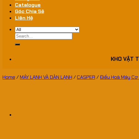
Catalogue
Góc Chia Sẽ
Liên Hệ
Search
for:
KHO VẬT T
Home
/
MÁY LẠNH VÀ DÀN LẠNH
/
CASPER
/
Điều Hoà Máy C