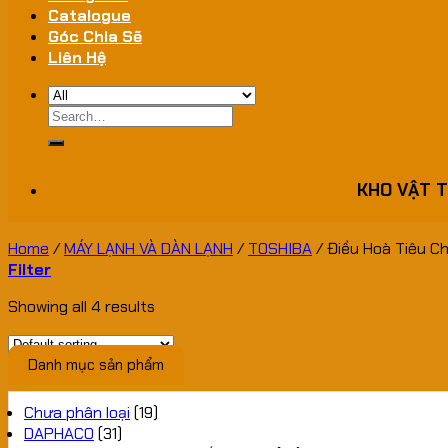
Catalogue
Góc Chia Sẽ
Liên Hệ
Search
for:
KHO VẬT T
Home
/
MÁY LẠNH VÀ DÀN LẠNH
/
TOSHIBA
/
Điều Hoà Tiêu C
Filter
Showing all 4 results
Danh mục sản phẩm
Chưa phân loại
(19)
DAPHACO
(31)