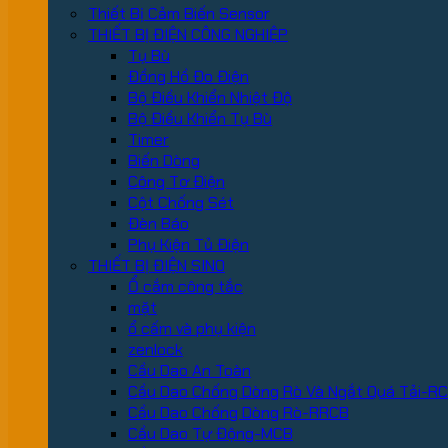
Thiết Bị Cảm Biến Sensor
THIẾT BỊ ĐIỆN CÔNG NGHIỆP
Tụ Bù
Đồng Hồ Đo Điện
Bộ Điều Khiển Nhiệt Độ
Bộ Điều Khiển Tụ Bù
Timer
Biến Dòng
Công Tơ Điện
Cột Chống Sét
Đèn Báo
Phụ Kiện Tủ Điện
THIẾT BỊ ĐIỆN SINO
Ổ cắm công tắc
mặt
ổ cấm và phụ kiện
zenlock
Cầu Dao An Toàn
Cầu Dao Chống Dòng Rò Và Ngắt Quá Tải-R
Cầu Dao Chống Dòng Rò-RRCB
Cầu Dao Tự Động-MCB