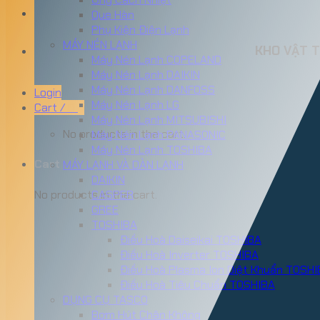
Que Hàn
Phụ Kiện Điện Lạnh
MÁY NÉN LẠNH
KHO VẬT T
Máy Nén Lạnh COPELAND
Máy Nén Lạnh DAIKIN
Máy Nén Lạnh DANFOSS
Login
Máy Nén Lạnh LG
Cart /
0
₫
Máy Nén Lạnh MITSUBISHI
No products in the cart.
Máy Nén Lạnh PANASONIC
Máy Nén Lạnh TOSHIBA
Cart
MÁY LẠNH VÀ DÀN LẠNH
DAIKIN
No products in the cart.
CASPER
GREE
TOSHIBA
Điều Hoà Daiseikai TOSHIBA
Điều Hoà Inverter TOSHIBA
Điều Hoà Plasma Ion Diệt Khuẩn TOSH
Điều Hoà Tiêu Chuẩn TOSHIBA
DỤNG CỤ TASCO
Bơm Hút Chân Không