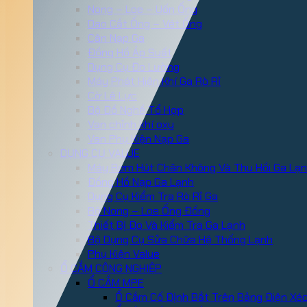
Nong – Loe – Uốn Ống
Dao Cắt Ống – Vét Ống
Cân Nạp Ga
Đồng Hồ Áp Suất
Dụng Cụ Đo Lường
Máy Phát Hiện Khí Ga Rò Rỉ
Cờ Lê Lực
Bộ Đồ Nghề Tổ Hợp
Van chỉnh khí oxy
Van Phụ Kiện Nạp Ga
DỤNG CỤ VALUE
Máy Bơm Hút Chân Không Và Thu Hồi Ga Lạ
Đồng Hồ Nạp Ga Lạnh
Dụng Cụ Kiểm Tra Rò Rỉ Ga
Bộ Nong – Loe Ống Đồng
Thiết Bị Đo Và Kiểm Tra Ga Lạnh
Bộ Dụng Cụ Sửa Chữa Hệ Thống Lạnh
Phụ Kiện Value
Ổ CẮM CÔNG NGHIỆP
Ổ CẮM MPE
Ổ Cắm Cố Định Bắt Trên Bảng Điện Xé