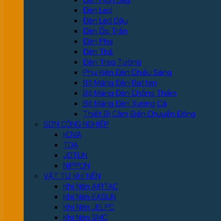
Đèn Led
Đèn Led Dây
Đèn Ốp Trần
Đèn Pha
Đèn Thả
Đèn Treo Tường
Phụ Kiện Đèn Chiếu Sáng
Bộ Máng Đèn Batten
Bộ Máng Đèn Chống Thấm
Bộ Máng Đèn Xương Cá
Thiết Bị Cảm Biến Chuyển Động
SƠN CÔNG NGHIỆP
KOVA
TOA
JOTUN
NIPPON
VẬT TƯ KHÍ NÉN
Khí Nén AIRTAC
Khí Nén EASUN
Khí Nén JELPC
Khí Nén SMC