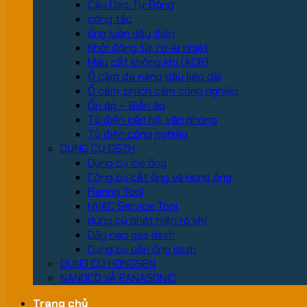
Cầu Dao Tự Động
công tắc
ống luồn dây điện
Khởi động từ, rơ-le nhiệt
Máy cắt không khí (ACB)
Ổ cắm đa năng dây kéo dài
Ổ cắm, phích cắm công nghiệp
Ổn áp – Biến áp
Tủ điện căn hộ, văn phòng
Tủ điện công nghiệp
DỤNG CỤ DSZH
Dụng cụ loe ống
Công cụ cắt ống và nong ống
Flaring Tool
HVAC Service Tool
dung cụ phát hiện rò khí
Dây nạp gas dszh
Dụng cụ uốn ống dszh
DỤNG CỤ HONGSEN
NANOCO VÀ PANASONIC
Trang chủ