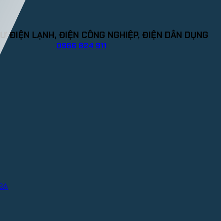
Ư ĐIỆN LẠNH, ĐIỆN CÔNG NGHIỆP, ĐIỆN DÂN DỤNG
0966 824 911
IBA