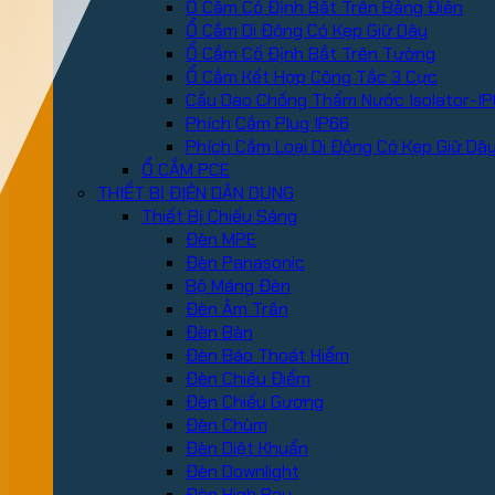
Ổ Cắm Cố Định Bắt Trên Bảng Điện
Ổ Cắm Di Động Có Kẹp Giữ Dây
Ổ Cắm Cố Định Bắt Trên Tường
Ổ Cắm Kết Hợp Công Tắc 3 Cực
Cầu Dao Chống Thấm Nước Isolator-IP
Phích Cắm Plug IP66
Phích Cắm Loại Di Động Có Kẹp Giữ Dâ
Ổ CẮM PCE
THIẾT BỊ ĐIỆN DÂN DỤNG
Thiết Bị Chiếu Sáng
Đèn MPE
Đèn Panasonic
Bộ Máng Đèn
Đèn Âm Trần
Đèn Bàn
Đèn Báo Thoát Hiểm
Đèn Chiếu Điểm
Đèn Chiếu Gương
Đèn Chùm
Đèn Diệt Khuẩn
Đèn Downlight
Đèn High Bay