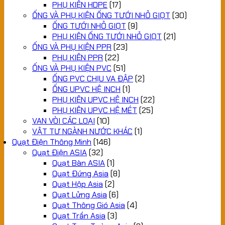
PHỤ KIỆN HDPE
(17)
ỐNG VÀ PHỤ KIỆN ỐNG TƯỚI NHỎ GIỌT
(30)
ỐNG TƯỚI NHỎ GIỌT
(9)
PHỤ KIỆN ỐNG TƯỚI NHỎ GIỌT
(21)
ỐNG VÀ PHỤ KIỆN PPR
(23)
PHỤ KIỆN PPR
(22)
ỐNG VÀ PHỤ KIỆN PVC
(51)
ỐNG PVC CHỊU VA ĐẬP
(2)
ỐNG UPVC HỆ INCH
(1)
PHỤ KIỆN UPVC HỆ INCH
(22)
PHỤ KIỆN UPVC HỆ MÉT
(25)
VAN VÒI CÁC LOẠI
(10)
VẬT TƯ NGÀNH NƯỚC KHÁC
(1)
Quạt Điện Thông Minh
(146)
Quạt Điện ASIA
(32)
Quạt Bàn ASIA
(1)
Quạt Đứng Asia
(8)
Quạt Hộp Asia
(2)
Quạt Lửng Asia
(6)
Quạt Thông Gió Asia
(4)
Quạt Trần Asia
(3)