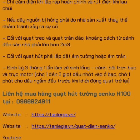
– Chỉ cắm điện khi lắp ráp hoàn chỉnh và rút điện khi lau
chùi.
– Nếu dây nguồn bị hỏng phải do nhà sản xuất thay thế
nhằm tránh xảy ra sự cố.
– Đối với quạt treo và quạt trần đảo, khoảng cách từ cánh
đến sàn nhà phải lớn hơn 2m3.
– Đối với quạt hút phải lắp đặt âm tường hoặc âm trần.
– Định kỳ 3 tháng 1 lần làm vệ sinh lồng – cánh, bôi trơn bạc
và trục motor (cho 1 đến 2 giọt dầu nhớt vào ổ bạc, chờ 1
phút cho dầu ngấm đều trước khi khởi động quạt trở lại)
Liên hệ mua hàng quạt hút tường senko H100
tại : 0966824911
Website :
https://tanlegia.vn/
Website :
https://tanlegia.vn/quat-dien-senko/
Youtube