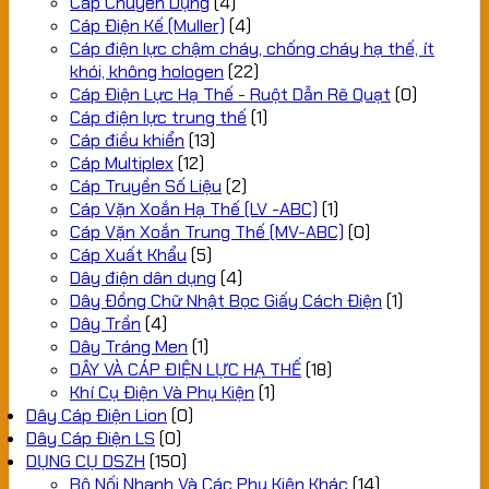
Cáp Chuyên Dụng
(4)
Cáp Điện Kế (Muller)
(4)
Cáp điện lực chậm cháy, chống cháy hạ thế, ít
khói, không hologen
(22)
Cáp Điện Lực Hạ Thế - Ruột Dẫn Rẽ Quạt
(0)
Cáp điện lực trung thế
(1)
Cáp điều khiển
(13)
Cáp Multiplex
(12)
Cáp Truyền Số Liệu
(2)
Cáp Vặn Xoắn Hạ Thế (LV -ABC)
(1)
Cáp Vặn Xoắn Trung Thế (MV-ABC)
(0)
Cáp Xuất Khẩu
(5)
Dây điện dân dụng
(4)
Dây Đồng Chữ Nhật Bọc Giấy Cách Điện
(1)
Dây Trần
(4)
Dây Tráng Men
(1)
DÂY VÀ CÁP ĐIỆN LỰC HẠ THẾ
(18)
Khí Cụ Điện Và Phụ Kiện
(1)
Dây Cáp Điện Lion
(0)
Dây Cáp Điện LS
(0)
DỤNG CỤ DSZH
(150)
Bộ Nối Nhanh Và Các Phụ Kiện Khác
(14)