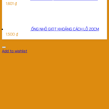
1,601
₫
ỐNG NHỎ GIỌT KHOẢNG CÁCH LỖ 20CM
1,500
₫
Add to wishlist