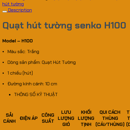
hút tường
Description
Quạt hút tường senko H100
Model – H100
• Màu sắc: Trắng
• Dòng sản phẩm: Quạt Hút Tường
• 1 chiều (hút)
• Đường kính cánh: 10 cm
THÔNG SỐ KỸ THUẬT
LƯU
KHỐI
QUI CÁCH
T
SẢI
CÔNG
ĐIỆN ÁP
LƯỢNG
LƯỢNG
THÙNG
CÁNH
SUẤT
GIÓ
TỊNH
(CÁI/THÙNG)
(