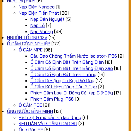
Nẹp Ống Điện
(61)
Nẹp Điện Nanoco
(1)
Nẹp Điện Tiến Phát
(60)
Nẹp Bán Nguyệt
(5)
Nẹp Lỗ
(7)
Nẹp Vuông
(48)
NGUỒN TỔ ONG 12V
(15)
Ổ CẮM CÔNG NGHIỆP
(177)
Ổ CẮM MPE
(96)
Cầu Dao Chống Thấm Nước Isolator-IP66
(9)
Ổ Cắm Cố Định Bắt Trên Bảng Điện
(16)
Ổ Cắm Cố Định Bắt Trên Bảng Điện Xéo
(16)
Ổ Cắm Cố Định Bắt Trên Tường
(16)
Ổ Cắm Di Động Có Kẹp Giữ Dây
(17)
Ổ Cắm Kết Hợp Công Tắc 3 Cực
(2)
Phích Cắm Loại Di Động Có Kẹp Giữ Dây
(17)
Phích Cắm Plug IP66
(3)
Ổ CẮM PCE
(81)
ỐNG NƯỚC BÌNH MINH
(131)
Bình xịt & mũ bảo hộ lao động
(6)
KEO DÁN VÀ GIOĂNG CAO SU
(2)
Ống Gân PE
(5)