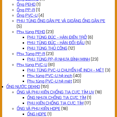
Ống PEHD
(1)
Ống PP-R
(1)
Ống PVC-U
(4)
PHỤ TÙNG ỐNG GÂN PE VÀ GIOĂNG ỐNG GÂN PE
(5)
Phụ tùng PEHD
(23)
PHỤ TÙNG ĐÚC - HÀN ĐIỆN TRỞ
(6)
PHỤ TÙNG ĐÚC - HÀN ĐỐI ĐẦU
(5)
PHỤ TÙNG THỦ CÔNG
(12)
Phụ Tùng PP-R
(23)
PHỤ TÙNG PP-R NHỰA BÌNH MINH
(23)
Phụ tùng PVC-U
(61)
PHỤ TÙNG PVC-U CHUYỂN HỆ INCH - MÉT
(3)
Phụ tùng PVC-U hệ inch
(40)
Phụ tùng PVC-U hệ mét
(20)
ỐNG NƯỚC DEKKO
(151)
ỐNG VÀ PHỤ KIỆN CHỐNG TIA CỰC TÍM UV
(18)
ỐNG NHỰA CHỐNG TIA CỰC TÍM
(1)
PHỤ KIỆN CHỐNG TIA CỰC TÍM
(17)
ỐNG VÀ PHỤ KIỆN HDPE
(18)
ỐNG HDPE
(1)