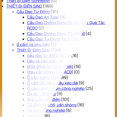
Thiết Bị Điện Schneider
(0)
THIẾT BỊ ĐIỆN SINO
(1169)
Cầu Dao Tự Động
(35)
Cầu Dao An Toàn
(4)
Cầu Dao Chống Dòng Rò Và Ngắt Quá Tải-
RCBO
(2)
Cầu Dao Chống Dòng Rò-RRCB
(4)
Cầu Dao Tự Động-MCB
(24)
ổ cấm và phụ kiện
(5)
Thiết Bị Điện Sino
(1134)
cầu dao tự động MCCB
(16)
Dây và cáp điện
(4)
Khởi động từ, rơ-le nhiệt
(19)
Máy cắt không khí (ACB)
(0)
Ổ cắm công tắc
(889)
Ổ cắm đa năng dây kéo dài
(9)
Ổ cắm, phích cắm công nghiệp
(25)
Ổn áp - Biến áp
(11)
ống luồn dây điện
(101)
Tủ điện căn hộ, văn phòng
(18)
Tủ điện công nghiệp
(6)
zenlock
(36)