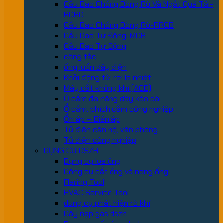
Cầu Dao Chống Dòng Rò Và Ngắt Quá Tải-
RCBO
Cầu Dao Chống Dòng Rò-RRCB
Cầu Dao Tự Động-MCB
Cầu Dao Tự Động
công tắc
ống luồn dây điện
Khởi động từ, rơ-le nhiệt
Máy cắt không khí (ACB)
Ổ cắm đa năng dây kéo dài
Ổ cắm, phích cắm công nghiệp
Ổn áp – Biến áp
Tủ điện căn hộ, văn phòng
Tủ điện công nghiệp
DỤNG CỤ DSZH
Dụng cụ loe ống
Công cụ cắt ống và nong ống
Flaring Tool
HVAC Service Tool
dung cụ phát hiện rò khí
Dây nạp gas dszh