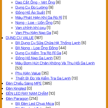
Dao Cắt Ống - Vét Ống
(8)
Dụng Cụ Đo Lường
(9)
Đồng Hồ Áp Suất
(11)
Máy Phát Hiện Khí Ga Rò Rỉ
(1)
Nong - Loe - Uốn Ống
(25)
Van chỉnh khí oxy
(1)
Van Phụ Kiện Nạp Ga
(14)
DỤNG CỤ VALUE
(187)
Bộ Dụng Cụ Sửa Chữa Hệ Thống Lạnh
(6)
Bộ Nong - Loe Ống Đồng
(44)
Dụng Cụ Kiểm Tra Rò Rỉ Ga
(4)
Đồng Hồ Nạp Ga Lạnh
(32)
Máy Bơm Hút Chân Không Và Thu Hồi Ga Lạnh
(53)
Phụ Kiện Value
(35)
Thiết Bị Đo Và Kiểm Tra Ga Lạnh
(13)
Đèn Chiếu Sáng MPE
(385)
Đèn Kingled
(0)
ĐÈN LED RAY NAM CHÂM
(10)
Đèn Paragon
(214)
Bộ Đèn Led Chụp Mica
(0)