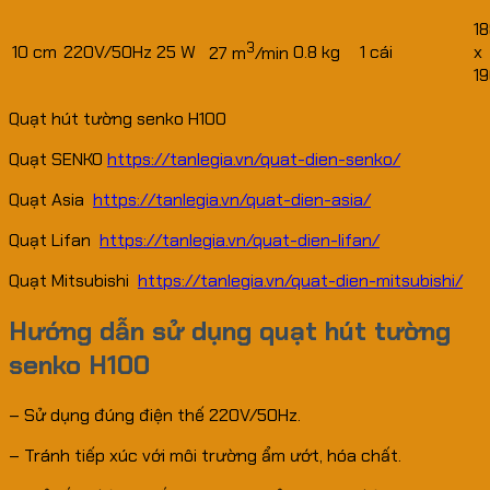
18
3
10 cm
220V/50Hz
25 W
0.8 kg
1 cái
x
27 m
/min
1
Quạt hút tường senko H100
Quạt SENKO
https://tanlegia.vn/quat-dien-senko/
Quạt Asia
https://tanlegia.vn/quat-dien-asia/
Quạt Lifan
https://tanlegia.vn/quat-dien-lifan/
Quạt Mitsubishi
https://tanlegia.vn/quat-dien-mitsubishi/
Hướng dẫn sử dụng quạt hút tường
senko H100
– Sử dụng đúng điện thế 220V/50Hz.
– Tránh tiếp xúc với môi trường ẩm ướt, hóa chất.