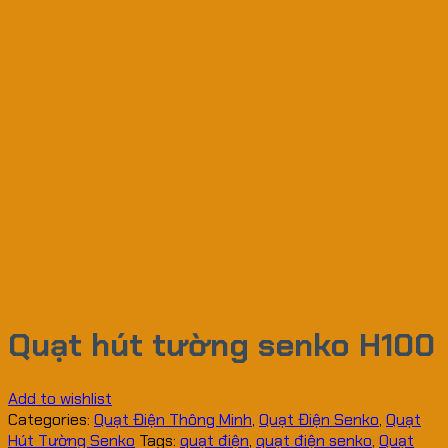
Quạt hút tường senko H100
Add to wishlist
Categories:
Quạt Điện Thông Minh
,
Quạt Điện Senko
,
Quạt
Hút Tường Senko
Tags:
quạt điện
,
quạt điện senko
,
Quạt