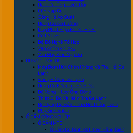
Dao Cắt Ống – Vét Ống
Cân Nạp Ga
Đồng Hồ Áp Suất
Dụng Cụ Đo Lường
Máy Phát Hiện Khí Ga Rò Rỉ
Cờ Lê Lực
Bộ Đồ Nghề Tổ Hợp
Van chỉnh khí oxy
Van Phụ Kiện Nạp Ga
DỤNG CỤ VALUE
Máy Bơm Hút Chân Không Và Thu Hồi Ga
Lạnh
Đồng Hồ Nạp Ga Lạnh
Dụng Cụ Kiểm Tra Rò Rỉ Ga
Bộ Nong – Loe Ống Đồng
Thiết Bị Đo Và Kiểm Tra Ga Lạnh
Bộ Dụng Cụ Sửa Chữa Hệ Thống Lạnh
Phụ Kiện Value
Ổ CẮM CÔNG NGHIỆP
Ổ CẮM MPE
Ổ Cắm Cố Định Bắt Trên Bảng Điện