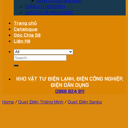
Dụng cụ uốn ống dszh
DỤNG CỤ HONGSEN
NANOCO VÀ PANASONIC
Trang chủ
Catalogue
Góc Chia Sẽ
Liên Hệ
Search
for:
KHO VẬT TƯ ĐIỆN LẠNH, ĐIỆN CÔNG NGHIỆP,
ĐIỆN DÂN DỤNG
0966 824 911
Home
/
Quạt Điện Thông Minh
/
Quạt Điện Senko