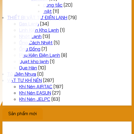
công tắc
(20)
mặt
(11)
THIẾT BỊ VẬT TƯ ĐIỆN LẠNH
(79)
Gas Lạnh
(34)
Linh Kiện Kho Lạnh
(1)
Nhớt Lạnh
(13)
Ống Cách Nhiệt
(5)
Ống Đồng
(7)
Phụ Kiện Điện Lạnh
(8)
Quạt kho lạnh
(1)
Que Hàn
(10)
Tủ Điện Nhựa
(0)
VẬT TƯ KHÍ NÉN
(287)
Khí Nén AIRTAC
(197)
Khí Nén EASUN
(27)
Khí Nén JELPC
(63)
Sản phẩm mới