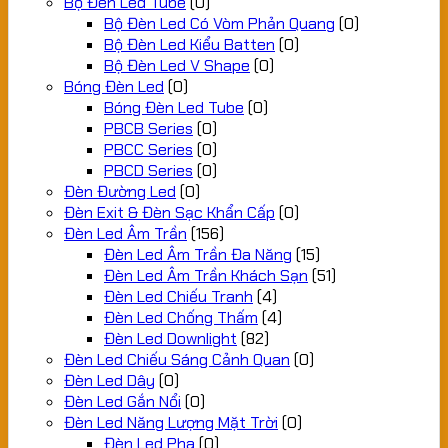
Bộ Đèn Led Tube
(0)
Bộ Đèn Led Có Vòm Phản Quang
(0)
Bộ Đèn Led Kiểu Batten
(0)
Bộ Đèn Led V Shape
(0)
Bóng Đèn Led
(0)
Bóng Đèn Led Tube
(0)
PBCB Series
(0)
PBCC Series
(0)
PBCD Series
(0)
Đèn Đường Led
(0)
Đèn Exit & Đèn Sạc Khẩn Cấp
(0)
Đèn Led Âm Trần
(156)
Đèn Led Âm Trần Đa Năng
(15)
Đèn Led Âm Trần Khách Sạn
(51)
Đèn Led Chiếu Tranh
(4)
Đèn Led Chống Thấm
(4)
Đèn Led Downlight
(82)
Đèn Led Chiếu Sáng Cảnh Quan
(0)
Đèn Led Dây
(0)
Đèn Led Gắn Nổi
(0)
Đèn Led Năng Lượng Mặt Trời
(0)
Đèn Led Pha
(0)