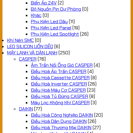
Biến Áp 24V
(2)
Bộ Nguồn Pin Dự Phòng
(0)
Khác
(0)
Phụ Kiện Led Dây
(11)
Phụ Kiện Led Panel
(19)
Phụ Kiện Led Spotlight
(26)
Khí Nén SMC
(0)
LED SILICON UỐN DẺO
(6)
MÁY LẠNH VÀ DÀN LẠNH
(250)
CASPER
(76)
Âm Trần Nối Ống Gió CASPER
(4)
Điều Hoà Áp Trần CASPER
(4)
Điều Hoà Cassette CASPER
(8)
Điều Hoà Inverter CASPER
(26)
Điều Hoà Máy Cơ CASPER
(23)
Điều Hoà Tủ Đứng CASPER
(8)
Máy Lọc Không Khí CASPER
(3)
DAIKIN
(77)
Điều Hoà Công Nghiệp DAIKIN
(20)
Điều Hoà Dân Dụng DAIKIN
(26)
Điều Hoà Thương Mại DAIKIN
(27)