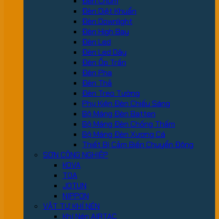
Đèn Chùm
Đèn Diệt Khuẩn
Đèn Downlight
Đèn High Bay
Đèn Led
Đèn Led Dây
Đèn Ốp Trần
Đèn Pha
Đèn Thả
Đèn Treo Tường
Phụ Kiện Đèn Chiếu Sáng
Bộ Máng Đèn Batten
Bộ Máng Đèn Chống Thấm
Bộ Máng Đèn Xương Cá
Thiết Bị Cảm Biến Chuyển Động
SƠN CÔNG NGHIỆP
KOVA
TOA
JOTUN
NIPPON
VẬT TƯ KHÍ NÉN
Khí Nén AIRTAC