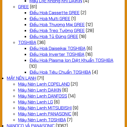
Máy Lọc Không Khí DAIKIN
(4)
GREE
(61)
Điều Hoà Cassette GREE
(2)
Điều Hoà Multi GREE
(1)
Điều Hoà Thương Mại GREE
(12)
Điều Hoà Treo Tường GREE
(28)
Điều Hoà Tủ Đứng GREE
(18)
TOSHIBA
(36)
Điều Hoà Daiseikai TOSHIBA
(6)
Điều Hoà Inverter TOSHIBA
(16)
Điều Hoà Plasma Ion Diệt Khuẩn TOSHIBA
(10)
Điều Hoà Tiêu Chuẩn TOSHIBA
(4)
MÁY NÉN LẠNH
(71)
Máy Nén Lạnh COPELAND
(21)
Máy Nén Lạnh DAIKIN
(6)
Máy Nén Lạnh DANFOSS
(14)
Máy Nén Lạnh LG
(6)
Máy Nén Lạnh MITSUBISHI
(9)
Máy Nén Lạnh PANASONIC
(8)
Máy Nén Lạnh TOSHIBA
(7)
NANOCO VÀ PANASONIC
(1067)