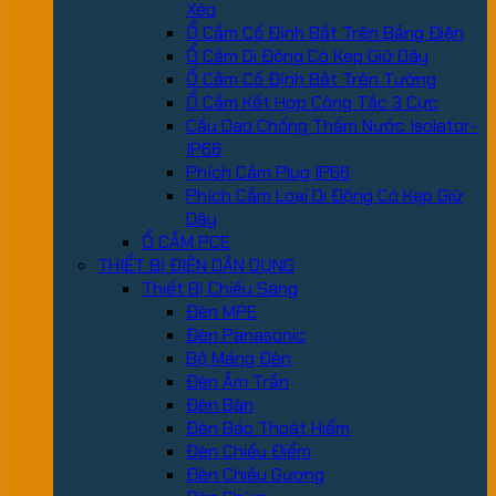
Xéo
Ổ Cắm Cố Định Bắt Trên Bảng Điện
Ổ Cắm Di Động Có Kẹp Giữ Dây
Ổ Cắm Cố Định Bắt Trên Tường
Ổ Cắm Kết Hợp Công Tắc 3 Cực
Cầu Dao Chống Thấm Nước Isolator-
IP66
Phích Cắm Plug IP66
Phích Cắm Loại Di Động Có Kẹp Giữ
Dây
Ổ CẮM PCE
THIẾT BỊ ĐIỆN DÂN DỤNG
Thiết Bị Chiếu Sáng
Đèn MPE
Đèn Panasonic
Bộ Máng Đèn
Đèn Âm Trần
Đèn Bàn
Đèn Báo Thoát Hiểm
Đèn Chiếu Điểm
Đèn Chiếu Gương