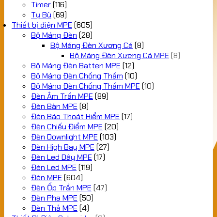
Timer
(116)
Tụ Bù
(69)
Thiết bị điện MPE
(605)
Bộ Máng Đèn
(28)
Bộ Máng Đèn Xương Cá
(8)
Bộ Máng Đèn Xương Cá MPE
(8)
Bộ Máng Đèn Batten MPE
(12)
Bộ Máng Đèn Chống Thấm
(10)
Bộ Máng Đèn Chống Thấm MPE
(10)
Đèn Âm Trần MPE
(89)
Đèn Bàn MPE
(8)
Đèn Báo Thoát Hiểm MPE
(17)
Đèn Chiếu Điểm MPE
(20)
Đèn Downlight MPE
(103)
Đèn High Bay MPE
(27)
Đèn Led Dây MPE
(17)
Đèn Led MPE
(119)
Đèn MPE
(604)
Đèn Ốp Trần MPE
(47)
Đèn Pha MPE
(50)
Đèn Thả MPE
(4)