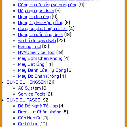
Công cụ cắt ống và nong ống
(9)
Dây nạp gas dszh
(5)
Dụng cụ loe ống
(9)
Dụng Cụ Mở Rộng Ống
(8)
dung cụ phát hiện rò khí
(4)
Dụng cụ uốn ống dszh
(18)
Đồ hồ đo gas dszh
(22)
Flaring Tool
(15)
HVAC Service Tool
(19)
Máy Bơm Chân Không
(4)
Máy Cắt Ống
(14)
Máy Đánh Lửa Tự Động
(5)
Máy Đo Chân Không
(4)
DỤNG CỤ HONGSEN
(21)
AC System
(0)
Service Tools
(21)
DỤNG CỤ TASCO
(92)
Bộ Đồ Nghề Tổ Hợp
(4)
Bơm Hút Chân Không
(5)
Cân Nạp Ga
(3)
Cờ Lê Lực
(10)