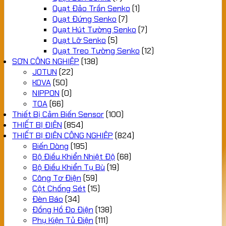
Quạt Đảo Trần Senko
(1)
Quạt Đứng Senko
(7)
Quạt Hút Tường Senko
(7)
Quạt Lỡ Senko
(5)
Quạt Treo Tường Senko
(12)
SƠN CÔNG NGHIỆP
(138)
JOTUN
(22)
KOVA
(50)
NIPPON
(0)
TOA
(66)
Thiết Bị Cảm Biến Sensor
(100)
THIẾT BỊ ĐIỆN
(854)
THIẾT BỊ ĐIỆN CÔNG NGHIỆP
(824)
Biến Dòng
(195)
Bộ Điều Khiển Nhiệt Độ
(68)
Bộ Điều Khiển Tụ Bù
(19)
Công Tơ Điện
(59)
Cột Chống Sét
(15)
Đèn Báo
(34)
Đồng Hồ Đo Điện
(138)
Phụ Kiện Tủ Điện
(111)