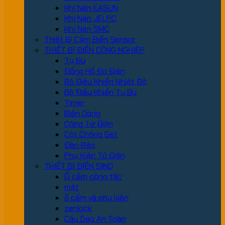
Khí Nén EASUN
Khí Nén JELPC
Khí Nén SMC
Thiết Bị Cảm Biến Sensor
THIẾT BỊ ĐIỆN CÔNG NGHIỆP
Tụ Bù
Đồng Hồ Đo Điện
Bộ Điều Khiển Nhiệt Độ
Bộ Điều Khiển Tụ Bù
Timer
Biến Dòng
Công Tơ Điện
Cột Chống Sét
Đèn Báo
Phụ Kiện Tủ Điện
THIẾT BỊ ĐIỆN SINO
Ổ cắm công tắc
mặt
ổ cấm và phụ kiện
zenlock
Cầu Dao An Toàn