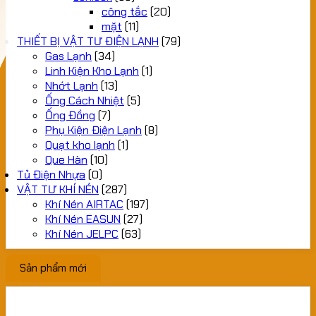
công tắc
(20)
mặt
(11)
THIẾT BỊ VẬT TƯ ĐIỆN LẠNH
(79)
Gas Lạnh
(34)
Linh Kiện Kho Lạnh
(1)
Nhớt Lạnh
(13)
Ống Cách Nhiệt
(5)
Ống Đồng
(7)
Phụ Kiện Điện Lạnh
(8)
Quạt kho lạnh
(1)
Que Hàn
(10)
Tủ Điện Nhựa
(0)
VẬT TƯ KHÍ NÉN
(287)
Khí Nén AIRTAC
(197)
Khí Nén EASUN
(27)
Khí Nén JELPC
(63)
Sản phẩm mới