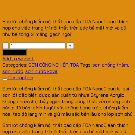
0
₫
Sơn lót chống kiềm nội thất cao cấp TOA NanoClean thích
hợp cho việc trang trí nội thất trên các bề mặt mới và cũ
như bê tông, xi măng, gạch ngói
SƠN
LÓT
Add to cart
TOA
Add to wishlist
CHỐNG
Categories:
SƠN CÔNG NGHIỆP
,
TOA
Tags:
sơn chống thấm
,
KIỀM
sơn nước
,
sơn nước kova
NỘI
Description
THẤT
Sơn lót chống kiềm nội thất cao cấp TOA NanoClean là loại
CAO
sơn lót đặc biệt, được sản xuất từ nhựa Styrene Acrylic,
CẤP
không chứa chì, thủy ngân trong công thức với những tính
NANOCLEAN
năng: độ bám dính tuyệt vời, không bong tróc, chống kiềm
quantity
hóa, tạo độ láng mịn và giữ màu sắc bền lâu cho lớp sơn phủ
Sơn lót chống kiềm nội thất cao cấp TOA NanoClean thích
hợp cho việc trang trí nội thất trên các bề mặt mới và cũ