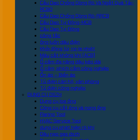
Cầu Dao Chống Dòng Rò Và Ngắt Quá Tải-
RCBO
Cầu Dao Chống Dòng Rò-RRCB
Cầu Dao Tự Động-MCB
Cầu Dao Tự Động
công tắc
ống luồn dây điện
Khởi động từ, rơ-le nhiệt
Máy cắt không khí (ACB)
Ổ cắm đa năng dây kéo dài
Ổ cắm, phích cắm công nghiệp
Ổn áp – Biến áp
Tủ điện căn hộ, văn phòng
Tủ điện công nghiệp
DỤNG CỤ DSZH
Dụng cụ loe ống
Công cụ cắt ống và nong ống
Flaring Tool
HVAC Service Tool
dung cụ phát hiện rò khí
Dây nạp gas dszh