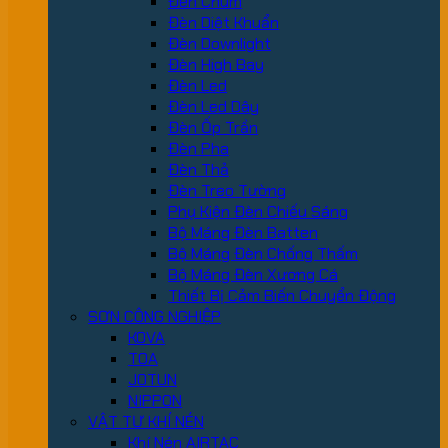
Đèn Chùm
Đèn Diệt Khuẩn
Đèn Downlight
Đèn High Bay
Đèn Led
Đèn Led Dây
Đèn Ốp Trần
Đèn Pha
Đèn Thả
Đèn Treo Tường
Phụ Kiện Đèn Chiếu Sáng
Bộ Máng Đèn Batten
Bộ Máng Đèn Chống Thấm
Bộ Máng Đèn Xương Cá
Thiết Bị Cảm Biến Chuyển Động
SƠN CÔNG NGHIỆP
KOVA
TOA
JOTUN
NIPPON
VẬT TƯ KHÍ NÉN
Khí Nén AIRTAC