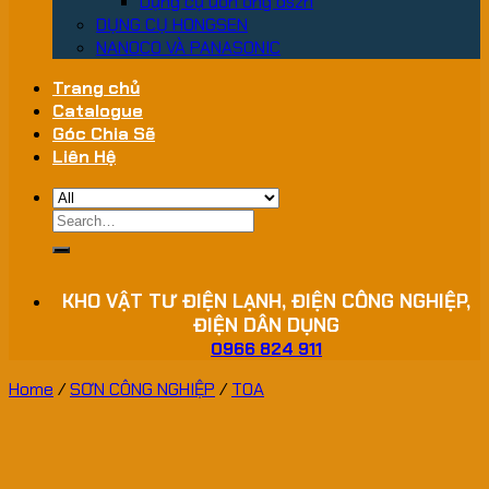
Dụng cụ uốn ống dszh
DỤNG CỤ HONGSEN
NANOCO VÀ PANASONIC
Trang chủ
Catalogue
Góc Chia Sẽ
Liên Hệ
Search
for:
KHO VẬT TƯ ĐIỆN LẠNH, ĐIỆN CÔNG NGHIỆP,
ĐIỆN DÂN DỤNG
0966 824 911
Home
/
SƠN CÔNG NGHIỆP
/
TOA