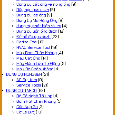
Công cụ cắt ống và nong ống
(9)
Dây nạp gas dszh
(5)
Dụng cụ loe ống
(9)
Dụng Cụ Mở Rộng Ống
(8)
dung cụ phát hiện rò khí
(4)
Dụng cụ uốn ống dszh
(18)
Đồ hồ đo gas dszh
(22)
Flaring Tool
(15)
HVAC Service Tool
(19)
Máy Bơm Chân Không
(4)
Máy Cắt Ống
(14)
Máy Đánh Lửa Tự Động
(5)
Máy Đo Chân Không
(4)
DỤNG CỤ HONGSEN
(21)
AC System
(0)
Service Tools
(21)
DỤNG CỤ TASCO
(92)
Bộ Đồ Nghề Tổ Hợp
(4)
Bơm Hút Chân Không
(5)
Cân Nạp Ga
(3)
Cờ Lê Lực
(10)