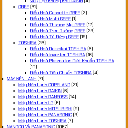
Máy Lọc Không Khí DAIKIN
(4)
GREE
(61)
Điều Hoà Cassette GREE
(2)
Điều Hoà Multi GREE
(1)
Điều Hoà Thương Mại GREE
(12)
Điều Hoà Treo Tường GREE
(28)
Điều Hoà Tủ Đứng GREE
(18)
TOSHIBA
(36)
Điều Hoà Daiseikai TOSHIBA
(6)
Điều Hoà Inverter TOSHIBA
(16)
Điều Hoà Plasma Ion Diệt Khuẩn TOSHIBA
(10)
Điều Hoà Tiêu Chuẩn TOSHIBA
(4)
MÁY NÉN LẠNH
(71)
Máy Nén Lạnh COPELAND
(21)
Máy Nén Lạnh DAIKIN
(6)
Máy Nén Lạnh DANFOSS
(14)
Máy Nén Lạnh LG
(6)
Máy Nén Lạnh MITSUBISHI
(9)
Máy Nén Lạnh PANASONIC
(8)
Máy Nén Lạnh TOSHIBA
(7)
NANOCO VÀ PANASONIC
(1067)