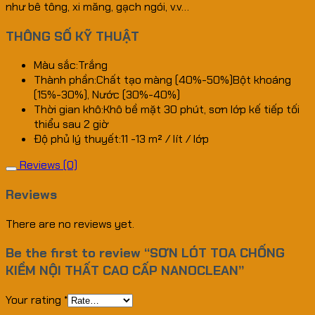
như bê tông, xi măng, gạch ngói, v.v…
THÔNG SỐ KỸ THUẬT
Màu sắc:
Trắng
Thành phần:
Chất tạo màng (40%-50%)
Bột khoáng
(15%-30%), Nước (30%-40%)
Thời gian khô:
Khô bề mặt 30 phút, sơn lớp kế tiếp tối
thiểu sau 2 giờ
Độ phủ lý thuyết:
11 -13 m² / lít / lớp
Reviews (0)
Reviews
There are no reviews yet.
Be the first to review “SƠN LÓT TOA CHỐNG
KIỀM NỘI THẤT CAO CẤP NANOCLEAN”
Your rating
*