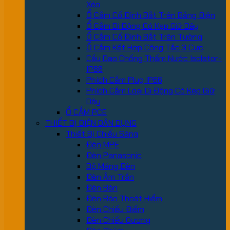
Xéo
Ổ Cắm Cố Định Bắt Trên Bảng Điện
Ổ Cắm Di Động Có Kẹp Giữ Dây
Ổ Cắm Cố Định Bắt Trên Tường
Ổ Cắm Kết Hợp Công Tắc 3 Cực
Cầu Dao Chống Thấm Nước Isolator-
IP66
Phích Cắm Plug IP66
Phích Cắm Loại Di Động Có Kẹp Giữ
Dây
Ổ CẮM PCE
THIẾT BỊ ĐIỆN DÂN DỤNG
Thiết Bị Chiếu Sáng
Đèn MPE
Đèn Panasonic
Bộ Máng Đèn
Đèn Âm Trần
Đèn Bàn
Đèn Báo Thoát Hiểm
Đèn Chiếu Điểm
Đèn Chiếu Gương