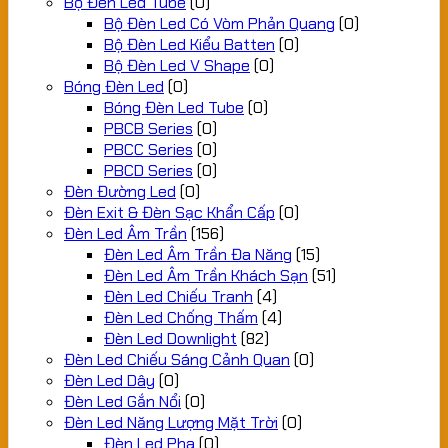
Bộ Đèn Led Tube
(0)
Bộ Đèn Led Có Vòm Phản Quang
(0)
Bộ Đèn Led Kiểu Batten
(0)
Bộ Đèn Led V Shape
(0)
Bóng Đèn Led
(0)
Bóng Đèn Led Tube
(0)
PBCB Series
(0)
PBCC Series
(0)
PBCD Series
(0)
Đèn Đường Led
(0)
Đèn Exit & Đèn Sạc Khẩn Cấp
(0)
Đèn Led Âm Trần
(156)
Đèn Led Âm Trần Đa Năng
(15)
Đèn Led Âm Trần Khách Sạn
(51)
Đèn Led Chiếu Tranh
(4)
Đèn Led Chống Thấm
(4)
Đèn Led Downlight
(82)
Đèn Led Chiếu Sáng Cảnh Quan
(0)
Đèn Led Dây
(0)
Đèn Led Gắn Nổi
(0)
Đèn Led Năng Lượng Mặt Trời
(0)
Đèn Led Pha
(0)