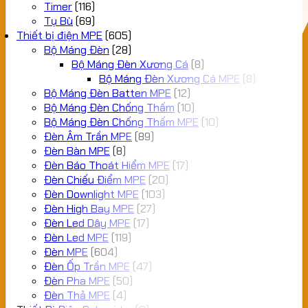
Timer
(116)
Tụ Bù
(69)
Thiết bị điện MPE
(605)
Bộ Máng Đèn
(28)
Bộ Máng Đèn Xương Cá
(8)
Bộ Máng Đèn Xương Cá MPE
(8)
Bộ Máng Đèn Batten MPE
(12)
Bộ Máng Đèn Chống Thấm
(10)
Bộ Máng Đèn Chống Thấm MPE
(10)
Đèn Âm Trần MPE
(89)
Đèn Bàn MPE
(8)
Đèn Báo Thoát Hiểm MPE
(17)
Đèn Chiếu Điểm MPE
(20)
Đèn Downlight MPE
(103)
Đèn High Bay MPE
(27)
Đèn Led Dây MPE
(17)
Đèn Led MPE
(119)
Đèn MPE
(604)
Đèn Ốp Trần MPE
(47)
Đèn Pha MPE
(50)
Đèn Thả MPE
(4)