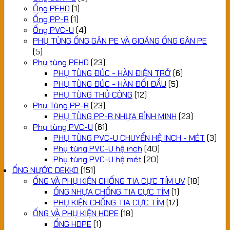
Ống PEHD
(1)
Ống PP-R
(1)
Ống PVC-U
(4)
PHỤ TÙNG ỐNG GÂN PE VÀ GIOĂNG ỐNG GÂN PE
(5)
Phụ tùng PEHD
(23)
PHỤ TÙNG ĐÚC - HÀN ĐIỆN TRỞ
(6)
PHỤ TÙNG ĐÚC - HÀN ĐỐI ĐẦU
(5)
PHỤ TÙNG THỦ CÔNG
(12)
Phụ Tùng PP-R
(23)
PHỤ TÙNG PP-R NHỰA BÌNH MINH
(23)
Phụ tùng PVC-U
(61)
PHỤ TÙNG PVC-U CHUYỂN HỆ INCH - MÉT
(3)
Phụ tùng PVC-U hệ inch
(40)
Phụ tùng PVC-U hệ mét
(20)
ỐNG NƯỚC DEKKO
(151)
ỐNG VÀ PHỤ KIỆN CHỐNG TIA CỰC TÍM UV
(18)
ỐNG NHỰA CHỐNG TIA CỰC TÍM
(1)
PHỤ KIỆN CHỐNG TIA CỰC TÍM
(17)
ỐNG VÀ PHỤ KIỆN HDPE
(18)
ỐNG HDPE
(1)