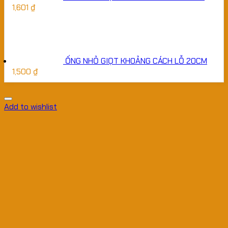
1,601
₫
ỐNG NHỎ GIỌT KHOẢNG CÁCH LỖ 20CM
1,500
₫
Add to wishlist