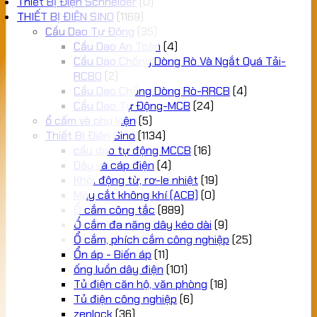
Thiết Bị Điện Schneider
(0)
THIẾT BỊ ĐIỆN SINO
(1169)
Cầu Dao Tự Động
(35)
Cầu Dao An Toàn
(4)
Cầu Dao Chống Dòng Rò Và Ngắt Quá Tải-
RCBO
(2)
Cầu Dao Chống Dòng Rò-RRCB
(4)
Cầu Dao Tự Động-MCB
(24)
ổ cấm và phụ kiện
(5)
Thiết Bị Điện Sino
(1134)
cầu dao tự động MCCB
(16)
Dây và cáp điện
(4)
Khởi động từ, rơ-le nhiệt
(19)
Máy cắt không khí (ACB)
(0)
Ổ cắm công tắc
(889)
Ổ cắm đa năng dây kéo dài
(9)
Ổ cắm, phích cắm công nghiệp
(25)
Ổn áp - Biến áp
(11)
ống luồn dây điện
(101)
Tủ điện căn hộ, văn phòng
(18)
Tủ điện công nghiệp
(6)
zenlock
(36)