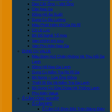
Dao Cắt Ống – Vét Ống
Cân Nạp Ga
Đồng Hồ Áp Suất
Dụng Cụ Đo Lường
Máy Phát Hiện Khí Ga Rò Rỉ
Cờ Lê Lực
Bộ Đồ Nghề Tổ Hợp
Van chỉnh khí oxy
Van Phụ Kiện Nạp Ga
DỤNG CỤ VALUE
Máy Bơm Hút Chân Không Và Thu Hồi Ga
Lạnh
Đồng Hồ Nạp Ga Lạnh
Dụng Cụ Kiểm Tra Rò Rỉ Ga
Bộ Nong – Loe Ống Đồng
Thiết Bị Đo Và Kiểm Tra Ga Lạnh
Bộ Dụng Cụ Sửa Chữa Hệ Thống Lạnh
Phụ Kiện Value
Ổ CẮM CÔNG NGHIỆP
Ổ CẮM MPE
Ổ Cắm Cố Định Bắt Trên Bảng Điện