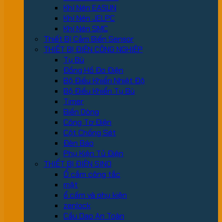
Khí Nén EASUN
Khí Nén JELPC
Khí Nén SMC
Thiết Bị Cảm Biến Sensor
THIẾT BỊ ĐIỆN CÔNG NGHIỆP
Tụ Bù
Đồng Hồ Đo Điện
Bộ Điều Khiển Nhiệt Độ
Bộ Điều Khiển Tụ Bù
Timer
Biến Dòng
Công Tơ Điện
Cột Chống Sét
Đèn Báo
Phụ Kiện Tủ Điện
THIẾT BỊ ĐIỆN SINO
Ổ cắm công tắc
mặt
ổ cấm và phụ kiện
zenlock
Cầu Dao An Toàn