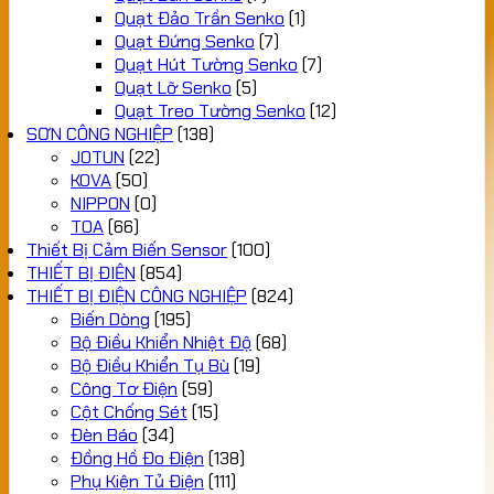
Quạt Đảo Trần Senko
(1)
Quạt Đứng Senko
(7)
Quạt Hút Tường Senko
(7)
Quạt Lỡ Senko
(5)
Quạt Treo Tường Senko
(12)
SƠN CÔNG NGHIỆP
(138)
JOTUN
(22)
KOVA
(50)
NIPPON
(0)
TOA
(66)
Thiết Bị Cảm Biến Sensor
(100)
THIẾT BỊ ĐIỆN
(854)
THIẾT BỊ ĐIỆN CÔNG NGHIỆP
(824)
Biến Dòng
(195)
Bộ Điều Khiển Nhiệt Độ
(68)
Bộ Điều Khiển Tụ Bù
(19)
Công Tơ Điện
(59)
Cột Chống Sét
(15)
Đèn Báo
(34)
Đồng Hồ Đo Điện
(138)
Phụ Kiện Tủ Điện
(111)