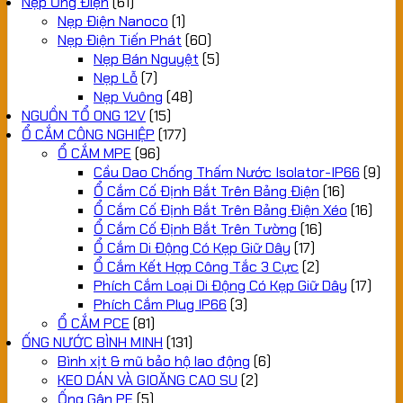
Nẹp Ống Điện
(61)
Nẹp Điện Nanoco
(1)
Nẹp Điện Tiến Phát
(60)
Nẹp Bán Nguyệt
(5)
Nẹp Lỗ
(7)
Nẹp Vuông
(48)
NGUỒN TỔ ONG 12V
(15)
Ổ CẮM CÔNG NGHIỆP
(177)
Ổ CẮM MPE
(96)
Cầu Dao Chống Thấm Nước Isolator-IP66
(9)
Ổ Cắm Cố Định Bắt Trên Bảng Điện
(16)
Ổ Cắm Cố Định Bắt Trên Bảng Điện Xéo
(16)
Ổ Cắm Cố Định Bắt Trên Tường
(16)
Ổ Cắm Di Động Có Kẹp Giữ Dây
(17)
Ổ Cắm Kết Hợp Công Tắc 3 Cực
(2)
Phích Cắm Loại Di Động Có Kẹp Giữ Dây
(17)
Phích Cắm Plug IP66
(3)
Ổ CẮM PCE
(81)
ỐNG NƯỚC BÌNH MINH
(131)
Bình xịt & mũ bảo hộ lao động
(6)
KEO DÁN VÀ GIOĂNG CAO SU
(2)
Ống Gân PE
(5)