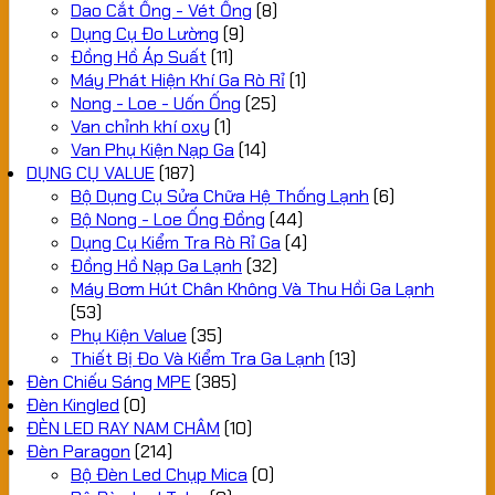
Dao Cắt Ống - Vét Ống
(8)
Dụng Cụ Đo Lường
(9)
Đồng Hồ Áp Suất
(11)
Máy Phát Hiện Khí Ga Rò Rỉ
(1)
Nong - Loe - Uốn Ống
(25)
Van chỉnh khí oxy
(1)
Van Phụ Kiện Nạp Ga
(14)
DỤNG CỤ VALUE
(187)
Bộ Dụng Cụ Sửa Chữa Hệ Thống Lạnh
(6)
Bộ Nong - Loe Ống Đồng
(44)
Dụng Cụ Kiểm Tra Rò Rỉ Ga
(4)
Đồng Hồ Nạp Ga Lạnh
(32)
Máy Bơm Hút Chân Không Và Thu Hồi Ga Lạnh
(53)
Phụ Kiện Value
(35)
Thiết Bị Đo Và Kiểm Tra Ga Lạnh
(13)
Đèn Chiếu Sáng MPE
(385)
Đèn Kingled
(0)
ĐÈN LED RAY NAM CHÂM
(10)
Đèn Paragon
(214)
Bộ Đèn Led Chụp Mica
(0)