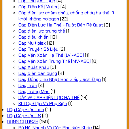
Cáp Chuyên Dụng
(4)
Cáp Điện Kế (Muller)
(4)
Cáp điện lực chậm cháy, chống cháy hạ thế, ít
khói, không hologen
(22)
Cáp Điện Lực Hạ Thế - Ruột Dẫn Rẽ Quạt
(0)
Cáp điện lực trung thế
(1)
Cáp điều khiển
(13)
Cáp Multiplex
(12)
Cáp Truyền Số Liệu
(2)
Cáp Vặn Xoắn Hạ Thế (LV -ABC)
(1)
Cáp Vặn Xoắn Trung Thế (MV-ABC)
(0)
Cáp Xuất Khẩu
(5)
Dây điện dân dụng
(4)
Dây Đồng Chữ Nhật Bọc Giấy Cách Điện
(1)
Dây Trần
(4)
Dây Tráng Men
(1)
DÂY VÀ CÁP ĐIỆN LỰC HẠ THẾ
(18)
Khí Cụ Điện Và Phụ Kiện
(1)
Dây Cáp Điện Lion
(0)
Dây Cáp Điện LS
(0)
DỤNG CỤ DSZH
(150)
Bộ Nối Nhanh Và Các Phụ Kiện Khác
(14)