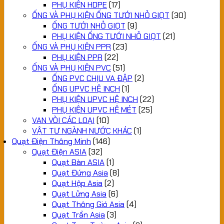
PHỤ KIỆN HDPE
(17)
ỐNG VÀ PHỤ KIỆN ỐNG TƯỚI NHỎ GIỌT
(30)
ỐNG TƯỚI NHỎ GIỌT
(9)
PHỤ KIỆN ỐNG TƯỚI NHỎ GIỌT
(21)
ỐNG VÀ PHỤ KIỆN PPR
(23)
PHỤ KIỆN PPR
(22)
ỐNG VÀ PHỤ KIỆN PVC
(51)
ỐNG PVC CHỊU VA ĐẬP
(2)
ỐNG UPVC HỆ INCH
(1)
PHỤ KIỆN UPVC HỆ INCH
(22)
PHỤ KIỆN UPVC HỆ MÉT
(25)
VAN VÒI CÁC LOẠI
(10)
VẬT TƯ NGÀNH NƯỚC KHÁC
(1)
Quạt Điện Thông Minh
(146)
Quạt Điện ASIA
(32)
Quạt Bàn ASIA
(1)
Quạt Đứng Asia
(8)
Quạt Hộp Asia
(2)
Quạt Lửng Asia
(6)
Quạt Thông Gió Asia
(4)
Quạt Trần Asia
(3)