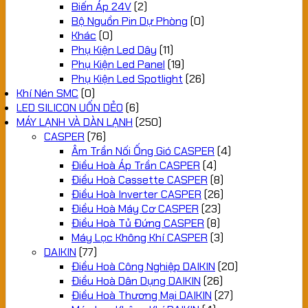
Biến Áp 24V
(2)
Bộ Nguồn Pin Dự Phòng
(0)
Khác
(0)
Phụ Kiện Led Dây
(11)
Phụ Kiện Led Panel
(19)
Phụ Kiện Led Spotlight
(26)
Khí Nén SMC
(0)
LED SILICON UỐN DẺO
(6)
MÁY LẠNH VÀ DÀN LẠNH
(250)
CASPER
(76)
Âm Trần Nối Ống Gió CASPER
(4)
Điều Hoà Áp Trần CASPER
(4)
Điều Hoà Cassette CASPER
(8)
Điều Hoà Inverter CASPER
(26)
Điều Hoà Máy Cơ CASPER
(23)
Điều Hoà Tủ Đứng CASPER
(8)
Máy Lọc Không Khí CASPER
(3)
DAIKIN
(77)
Điều Hoà Công Nghiệp DAIKIN
(20)
Điều Hoà Dân Dụng DAIKIN
(26)
Điều Hoà Thương Mại DAIKIN
(27)