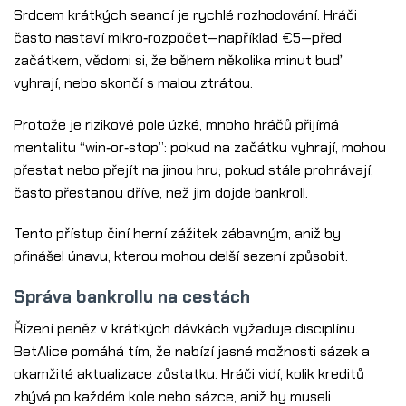
Srdcem krátkých seancí je rychlé rozhodování. Hráči
často nastaví mikro‑rozpočet—například €5—před
začátkem, vědomi si, že během několika minut buď
vyhrají, nebo skončí s malou ztrátou.
Protože je rizikové pole úzké, mnoho hráčů přijímá
mentalitu “win‑or‑stop”: pokud na začátku vyhrají, mohou
přestat nebo přejít na jinou hru; pokud stále prohrávají,
často přestanou dříve, než jim dojde bankroll.
Tento přístup činí herní zážitek zábavným, aniž by
přinášel únavu, kterou mohou delší sezení způsobit.
Správa bankrollu na cestách
Řízení peněz v krátkých dávkách vyžaduje disciplínu.
BetAlice pomáhá tím, že nabízí jasné možnosti sázek a
okamžité aktualizace zůstatku. Hráči vidí, kolik kreditů
zbývá po každém kole nebo sázce, aniž by museli