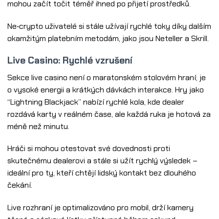
mohou začít točit téměř ihned po přijetí prostředků.
Ne‑crypto uživatelé si stále užívají rychlé toky díky dalším
okamžitým platebním metodám, jako jsou Neteller a Skrill.
Live Casino: Rychlé vzrušení
Sekce live casino není o maratonském stolovém hraní; je
o vysoké energii a krátkých dávkách interakce. Hry jako
“Lightning Blackjack” nabízí rychlé kola, kde dealer
rozdává karty v reálném čase, ale každá ruka je hotová za
méně než minutu.
Hráči si mohou otestovat své dovednosti proti
skutečnému dealerovi a stále si užít rychlý výsledek –
ideální pro ty, kteří chtějí lidský kontakt bez dlouhého
čekání.
Live rozhraní je optimalizováno pro mobil, drží kamery