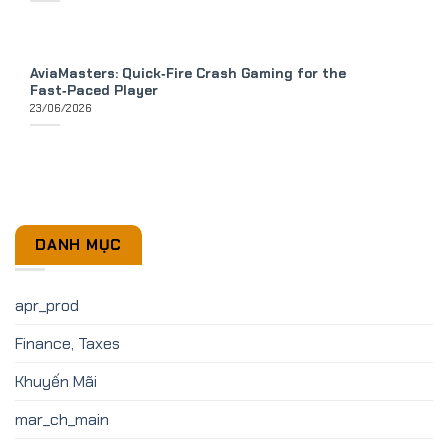
AviaMasters: Quick‑Fire Crash Gaming for the
Fast‑Paced Player
23/06/2026
DANH MỤC
apr_prod
Finance, Taxes
Khuyến Mãi
mar_ch_main