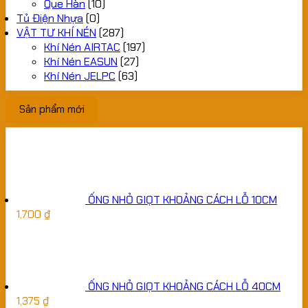
Que Hàn
(10)
Tủ Điện Nhựa
(0)
VẬT TƯ KHÍ NÉN
(287)
Khí Nén AIRTAC
(197)
Khí Nén EASUN
(27)
Khí Nén JELPC
(63)
Sản phẩm mới
ỐNG NHỎ GIỌT KHOẢNG CÁCH LỖ 10CM
1,700
₫
ỐNG NHỎ GIỌT KHOẢNG CÁCH LỖ 40CM
1,375
₫