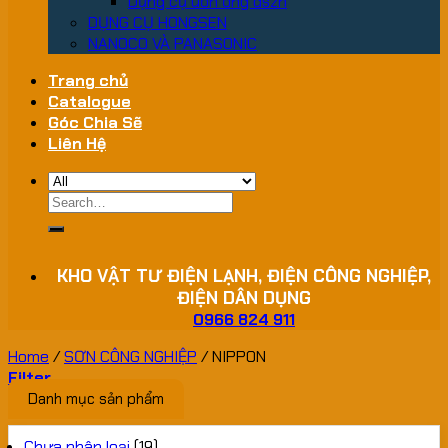
Dụng cụ uốn ống dszh
DỤNG CỤ HONGSEN
NANOCO VÀ PANASONIC
Trang chủ
Catalogue
Góc Chia Sẽ
Liên Hệ
Search
for:
KHO VẬT TƯ ĐIỆN LẠNH, ĐIỆN CÔNG NGHIỆP,
ĐIỆN DÂN DỤNG
0966 824 911
Home
/
SƠN CÔNG NGHIỆP
/
NIPPON
Filter
Danh mục sản phẩm
Chưa phân loại
(19)