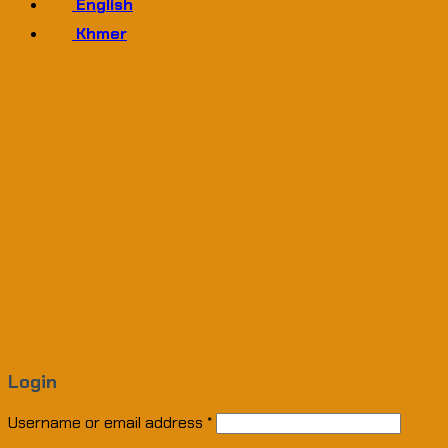
English
Khmer
Login
Username or email address
*