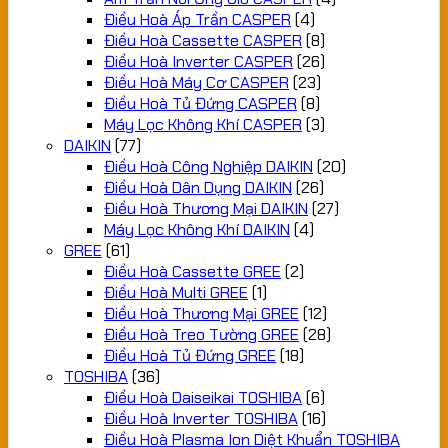
Điều Hoà Áp Trần CASPER
(4)
Điều Hoà Cassette CASPER
(8)
Điều Hoà Inverter CASPER
(26)
Điều Hoà Máy Cơ CASPER
(23)
Điều Hoà Tủ Đứng CASPER
(8)
Máy Lọc Không Khí CASPER
(3)
DAIKIN
(77)
Điều Hoà Công Nghiệp DAIKIN
(20)
Điều Hoà Dân Dụng DAIKIN
(26)
Điều Hoà Thương Mại DAIKIN
(27)
Máy Lọc Không Khí DAIKIN
(4)
GREE
(61)
Điều Hoà Cassette GREE
(2)
Điều Hoà Multi GREE
(1)
Điều Hoà Thương Mại GREE
(12)
Điều Hoà Treo Tường GREE
(28)
Điều Hoà Tủ Đứng GREE
(18)
TOSHIBA
(36)
Điều Hoà Daiseikai TOSHIBA
(6)
Điều Hoà Inverter TOSHIBA
(16)
Điều Hoà Plasma Ion Diệt Khuẩn TOSHIBA