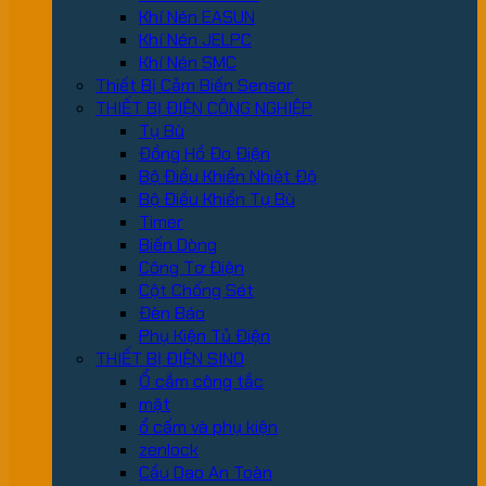
Khí Nén EASUN
Khí Nén JELPC
Khí Nén SMC
Thiết Bị Cảm Biến Sensor
THIẾT BỊ ĐIỆN CÔNG NGHIỆP
Tụ Bù
Đồng Hồ Đo Điện
Bộ Điều Khiển Nhiệt Độ
Bộ Điều Khiển Tụ Bù
Timer
Biến Dòng
Công Tơ Điện
Cột Chống Sét
Đèn Báo
Phụ Kiện Tủ Điện
THIẾT BỊ ĐIỆN SINO
Ổ cắm công tắc
mặt
ổ cấm và phụ kiện
zenlock
Cầu Dao An Toàn