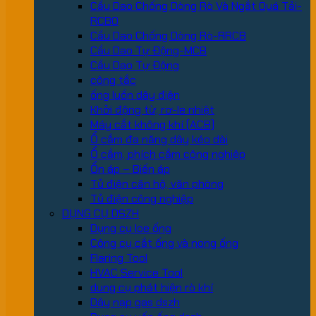
Cầu Dao Chống Dòng Rò Và Ngắt Quá Tải-
RCBO
Cầu Dao Chống Dòng Rò-RRCB
Cầu Dao Tự Động-MCB
Cầu Dao Tự Động
công tắc
ống luồn dây điện
Khởi động từ, rơ-le nhiệt
Máy cắt không khí (ACB)
Ổ cắm đa năng dây kéo dài
Ổ cắm, phích cắm công nghiệp
Ổn áp – Biến áp
Tủ điện căn hộ, văn phòng
Tủ điện công nghiệp
DỤNG CỤ DSZH
Dụng cụ loe ống
Công cụ cắt ống và nong ống
Flaring Tool
HVAC Service Tool
dung cụ phát hiện rò khí
Dây nạp gas dszh