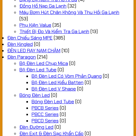
Đồng Hồ Nạp Ga Lạnh
(32)
Máy Bơm Hút Chân Không Và Thu Hồi Ga Lạnh
(53)
Phụ Kiện Value
(35)
Thiết Bị Đo Và Kiểm Tra Ga Lạnh
(13)
Đèn Chiếu Sáng MPE
(385)
Đèn Kingled
(0)
ĐÈN LED RAY NAM CHÂM
(10)
Đèn Paragon
(214)
Bộ Đèn Led Chụp Mica
(0)
Bộ Đèn Led Tube
(0)
Bộ Đèn Led Có Vòm Phản Quang
(0)
Bộ Đèn Led Kiểu Batten
(0)
Bộ Đèn Led V Shape
(0)
Bóng Đèn Led
(0)
Bóng Đèn Led Tube
(0)
PBCB Series
(0)
PBCC Series
(0)
PBCD Series
(0)
Đèn Đường Led
(0)
Đèn Exit & Đèn Sạc Khẩn Cấp
(0)