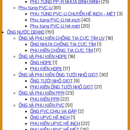
PHỤ TÙNG PP-R NHỰA BÌNH MINH
(23)
Phụ tùng PVC-U
(61)
PHỤ TÙNG PVC-U CHUYỂN HỆ INCH - MÉT
(3)
Phụ tùng PVC-U hệ inch
(40)
Phụ tùng PVC-U hệ mét
(20)
ỐNG NƯỚC DEKKO
(151)
ỐNG VÀ PHỤ KIỆN CHỐNG TIA CỰC TÍM UV
(18)
ỐNG NHỰA CHỐNG TIA CỰC TÍM
(1)
PHỤ KIỆN CHỐNG TIA CỰC TÍM
(17)
ỐNG VÀ PHỤ KIỆN HDPE
(18)
ỐNG HDPE
(1)
PHỤ KIỆN HDPE
(17)
ỐNG VÀ PHỤ KIỆN ỐNG TƯỚI NHỎ GIỌT
(30)
ỐNG TƯỚI NHỎ GIỌT
(9)
PHỤ KIỆN ỐNG TƯỚI NHỎ GIỌT
(21)
ỐNG VÀ PHỤ KIỆN PPR
(23)
PHỤ KIỆN PPR
(22)
ỐNG VÀ PHỤ KIỆN PVC
(51)
ỐNG PVC CHỊU VA ĐẬP
(2)
ỐNG UPVC HỆ INCH
(1)
PHỤ KIỆN UPVC HỆ INCH
(22)
PHỤ KIỆN UPVC HỆ MÉT
(25)