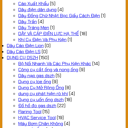
Cáp Xuất Khẩu
(5)
Dây điện dân dụng
(4)
Dây Đồng Chữ Nhật Bọc Giấy Cách Điện
(1)
Dây Trần
(4)
Dây Tráng Men
(1)
DÂY VÀ CÁP ĐIỆN LỰC HẠ THẾ
(18)
Khí Cụ Điện Và Phụ Kiện
(1)
Dây Cáp Điện Lion
(0)
Dây Cáp Điện LS
(0)
DỤNG CỤ DSZH
(150)
Bộ Nối Nhanh Và Các Phụ Kiện Khác
(14)
Công cụ cắt ống và nong ống
(9)
Dây nạp gas dszh
(5)
Dụng cụ loe ống
(9)
Dụng Cụ Mở Rộng Ống
(8)
dung cụ phát hiện rò khí
(4)
Dụng cụ uốn ống dszh
(18)
Đồ hồ đo gas dszh
(22)
Flaring Tool
(15)
HVAC Service Tool
(19)
Máy Bơm Chân Không
(4)