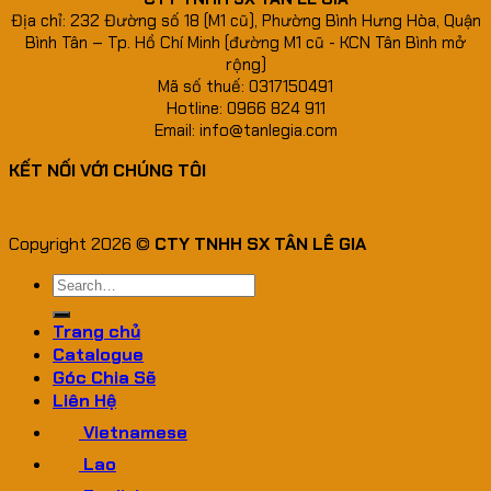
Địa chỉ: 232 Đường số 18 (M1 cũ), Phường Bình Hưng Hòa, Quận
Bình Tân – Tp. Hồ Chí Minh (đường M1 cũ - KCN Tân Bình mở
rộng)
Mã số thuế: 0317150491
Hotline: 0966 824 911
Email: info@tanlegia.com
KẾT NỐI VỚI CHÚNG TÔI
Copyright 2026 ©
CTY TNHH SX TÂN LÊ GIA
Search
for:
Trang chủ
Catalogue
Góc Chia Sẽ
Liên Hệ
Vietnamese
Lao