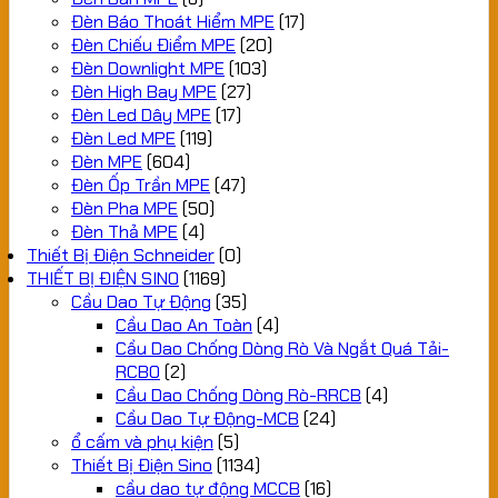
Đèn Báo Thoát Hiểm MPE
(17)
Đèn Chiếu Điểm MPE
(20)
Đèn Downlight MPE
(103)
Đèn High Bay MPE
(27)
Đèn Led Dây MPE
(17)
Đèn Led MPE
(119)
Đèn MPE
(604)
Đèn Ốp Trần MPE
(47)
Đèn Pha MPE
(50)
Đèn Thả MPE
(4)
Thiết Bị Điện Schneider
(0)
THIẾT BỊ ĐIỆN SINO
(1169)
Cầu Dao Tự Động
(35)
Cầu Dao An Toàn
(4)
Cầu Dao Chống Dòng Rò Và Ngắt Quá Tải-
RCBO
(2)
Cầu Dao Chống Dòng Rò-RRCB
(4)
Cầu Dao Tự Động-MCB
(24)
ổ cấm và phụ kiện
(5)
Thiết Bị Điện Sino
(1134)
cầu dao tự động MCCB
(16)