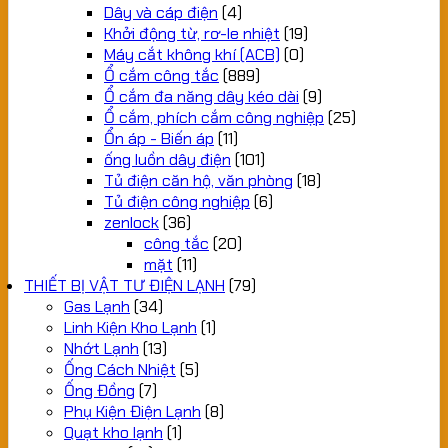
Dây và cáp điện
(4)
Khởi động từ, rơ-le nhiệt
(19)
Máy cắt không khí (ACB)
(0)
Ổ cắm công tắc
(889)
Ổ cắm đa năng dây kéo dài
(9)
Ổ cắm, phích cắm công nghiệp
(25)
Ổn áp - Biến áp
(11)
ống luồn dây điện
(101)
Tủ điện căn hộ, văn phòng
(18)
Tủ điện công nghiệp
(6)
zenlock
(36)
công tắc
(20)
mặt
(11)
THIẾT BỊ VẬT TƯ ĐIỆN LẠNH
(79)
Gas Lạnh
(34)
Linh Kiện Kho Lạnh
(1)
Nhớt Lạnh
(13)
Ống Cách Nhiệt
(5)
Ống Đồng
(7)
Phụ Kiện Điện Lạnh
(8)
Quạt kho lạnh
(1)