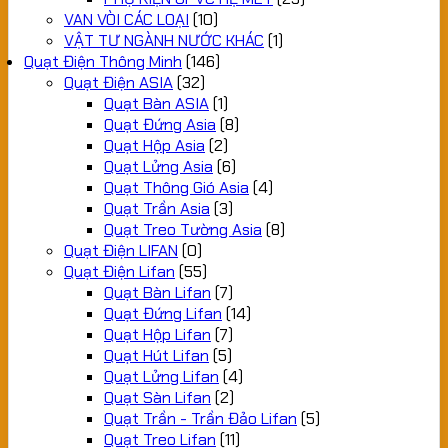
VAN VÒI CÁC LOẠI
(10)
VẬT TƯ NGÀNH NƯỚC KHÁC
(1)
Quạt Điện Thông Minh
(146)
Quạt Điện ASIA
(32)
Quạt Bàn ASIA
(1)
Quạt Đứng Asia
(8)
Quạt Hộp Asia
(2)
Quạt Lửng Asia
(6)
Quạt Thông Gió Asia
(4)
Quạt Trần Asia
(3)
Quạt Treo Tường Asia
(8)
Quạt Điện LIFAN
(0)
Quạt Điện Lifan
(55)
Quạt Bàn Lifan
(7)
Quạt Đứng Lifan
(14)
Quạt Hộp Lifan
(7)
Quạt Hút Lifan
(5)
Quạt Lửng Lifan
(4)
Quạt Sàn Lifan
(2)
Quạt Trần - Trần Đảo Lifan
(5)
Quạt Treo Lifan
(11)