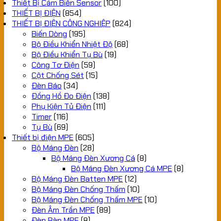
Thiết Bị Cảm Biến Sensor
(100)
THIẾT BỊ ĐIỆN
(854)
THIẾT BỊ ĐIỆN CÔNG NGHIỆP
(824)
Biến Dòng
(195)
Bộ Điều Khiển Nhiệt Độ
(68)
Bộ Điều Khiển Tụ Bù
(19)
Công Tơ Điện
(59)
Cột Chống Sét
(15)
Đèn Báo
(34)
Đồng Hồ Đo Điện
(138)
Phụ Kiện Tủ Điện
(111)
Timer
(116)
Tụ Bù
(69)
Thiết bị điện MPE
(605)
Bộ Máng Đèn
(28)
Bộ Máng Đèn Xương Cá
(8)
Bộ Máng Đèn Xương Cá MPE
(8)
Bộ Máng Đèn Batten MPE
(12)
Bộ Máng Đèn Chống Thấm
(10)
Bộ Máng Đèn Chống Thấm MPE
(10)
Đèn Âm Trần MPE
(89)
Đèn Bàn MPE
(8)