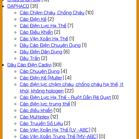
DAPHACO
(31)
Cáp Chậm Cháy, Chống Cháy
(10)
Cáp Điện Kế
(2)
Cáp Điện Lực Hạ Thế
(7)
Cáp Điều Khiển
(2)
Cáp Vặn Xoắn Hạ Thế
(1)
Dây Cáp Điện Chuyên Dụng
(1)
Dây Điện Dân Dụng
(6)
Dây Trần
(2)
Dây Cáp Điện Cadivi
(93)
Cáp Chuyên Dụng
(4)
Cáp Điện Kế (Muller)
(4)
Cáp điện lực chậm cháy, chống cháy hạ thế, ít
khói, không hologen
(22)
Cáp Điện Lực Hạ Thế - Ruột Dẫn Rẽ Quạt
(0)
Cáp điện lực trung thế
(1)
Cáp điều khiển
(13)
Cáp Multiplex
(12)
Cáp Truyền Số Liệu
(2)
Cáp Vặn Xoắn Hạ Thế (LV -ABC)
(1)
Cáp Vặn Xoắn Trung Thế (MV-ABC)
(0)