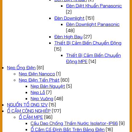
Đèn Diệt Khuẩn Panasonic
(2)
Đèn Downlight
(151)
Đèn Downlight Panasonic
(48)
Đèn High Bay
(27)
Thiết Bị Cảm Biến Chuyển Động
(15)
Thiết Bị Cảm Biến Chuyển
Động MPE
(14)
Nẹp Ống Điện
(61)
Nẹp Điện Nanoco
(1)
Nẹp Điện Tiến Phát
(60)
Nẹp Bán Nguyệt
(5)
Nẹp Lỗ
(7)
Nẹp Vuông
(48)
NGUỒN TỔ ONG 12V
(15)
Ổ CẮM CÔNG NGHIỆP
(177)
Ổ CẮM MPE
(96)
Cầu Dao Chống Thấm Nước Isolator-IP66
(9)
Ổ Cắm Cố Định Bắt Trên Bảng Điện
(16)