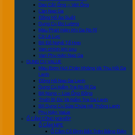
Dao Cắt Ống – Vét Ống
Cân Nạp Ga
Đồng Hồ Áp Suất
Dụng Cụ Đo Lường
Máy Phát Hiện Khí Ga Rò Rỉ
Cờ Lê Lực
Bộ Đồ Nghề Tổ Hợp
Van chỉnh khí oxy
Van Phụ Kiện Nạp Ga
DỤNG CỤ VALUE
Máy Bơm Hút Chân Không Và Thu Hồi Ga
Lạnh
Đồng Hồ Nạp Ga Lạnh
Dụng Cụ Kiểm Tra Rò Rỉ Ga
Bộ Nong – Loe Ống Đồng
Thiết Bị Đo Và Kiểm Tra Ga Lạnh
Bộ Dụng Cụ Sửa Chữa Hệ Thống Lạnh
Phụ Kiện Value
Ổ CẮM CÔNG NGHIỆP
Ổ CẮM MPE
Ổ Cắm Cố Định Bắt Trên Bảng Điện