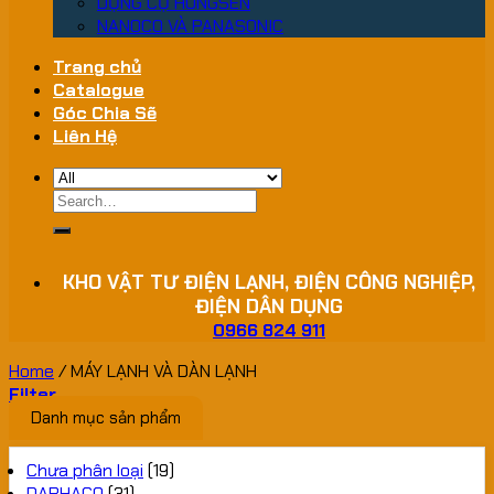
DỤNG CỤ HONGSEN
NANOCO VÀ PANASONIC
Trang chủ
Catalogue
Góc Chia Sẽ
Liên Hệ
Search
for:
KHO VẬT TƯ ĐIỆN LẠNH, ĐIỆN CÔNG NGHIỆP,
ĐIỆN DÂN DỤNG
0966 824 911
Home
/
MÁY LẠNH VÀ DÀN LẠNH
Filter
Danh mục sản phẩm
Chưa phân loại
(19)
DAPHACO
(31)