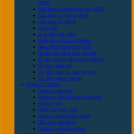
RCBO
Cầu Dao Chống Dòng Rò-RRCB
Cầu Dao Tự Động-MCB
Cầu Dao Tự Động
công tắc
ống luồn dây điện
Khởi động từ, rơ-le nhiệt
Máy cắt không khí (ACB)
Ổ cắm đa năng dây kéo dài
Ổ cắm, phích cắm công nghiệp
Ổn áp – Biến áp
Tủ điện căn hộ, văn phòng
Tủ điện công nghiệp
DỤNG CỤ DSZH
Dụng cụ loe ống
Công cụ cắt ống và nong ống
Flaring Tool
HVAC Service Tool
dung cụ phát hiện rò khí
Dây nạp gas dszh
Dụng cụ uốn ống dszh