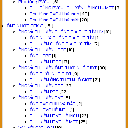
Phụ tùng PVC-U
(61)
PHỤ TÙNG PVC-U CHUYỂN HỆ INCH - MÉT
(3)
Phụ tùng PVC-U hệ inch
(40)
Phụ tùng PVC-U hệ mét
(20)
ỐNG NƯỚC DEKKO
(151)
ỐNG VÀ PHỤ KIỆN CHỐNG TIA CỰC TÍM UV
(18)
ỐNG NHỰA CHỐNG TIA CỰC TÍM
(1)
PHỤ KIỆN CHỐNG TIA CỰC TÍM
(17)
ỐNG VÀ PHỤ KIỆN HDPE
(18)
ỐNG HDPE
(1)
PHỤ KIỆN HDPE
(17)
ỐNG VÀ PHỤ KIỆN ỐNG TƯỚI NHỎ GIỌT
(30)
ỐNG TƯỚI NHỎ GIỌT
(9)
PHỤ KIỆN ỐNG TƯỚI NHỎ GIỌT
(21)
ỐNG VÀ PHỤ KIỆN PPR
(23)
PHỤ KIỆN PPR
(22)
ỐNG VÀ PHỤ KIỆN PVC
(51)
ỐNG PVC CHỊU VA ĐẬP
(2)
ỐNG UPVC HỆ INCH
(1)
PHỤ KIỆN UPVC HỆ INCH
(22)
PHỤ KIỆN UPVC HỆ MÉT
(25)
VAN VÒI CÁC LOẠI
(10)