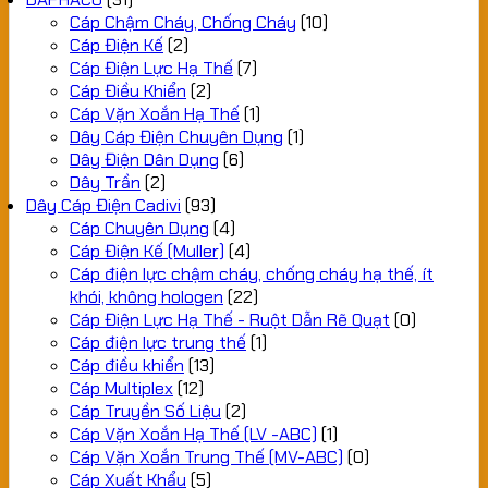
Cáp Chậm Cháy, Chống Cháy
(10)
Cáp Điện Kế
(2)
Cáp Điện Lực Hạ Thế
(7)
Cáp Điều Khiển
(2)
Cáp Vặn Xoắn Hạ Thế
(1)
Dây Cáp Điện Chuyên Dụng
(1)
Dây Điện Dân Dụng
(6)
Dây Trần
(2)
Dây Cáp Điện Cadivi
(93)
Cáp Chuyên Dụng
(4)
Cáp Điện Kế (Muller)
(4)
Cáp điện lực chậm cháy, chống cháy hạ thế, ít
khói, không hologen
(22)
Cáp Điện Lực Hạ Thế - Ruột Dẫn Rẽ Quạt
(0)
Cáp điện lực trung thế
(1)
Cáp điều khiển
(13)
Cáp Multiplex
(12)
Cáp Truyền Số Liệu
(2)
Cáp Vặn Xoắn Hạ Thế (LV -ABC)
(1)
Cáp Vặn Xoắn Trung Thế (MV-ABC)
(0)
Cáp Xuất Khẩu
(5)