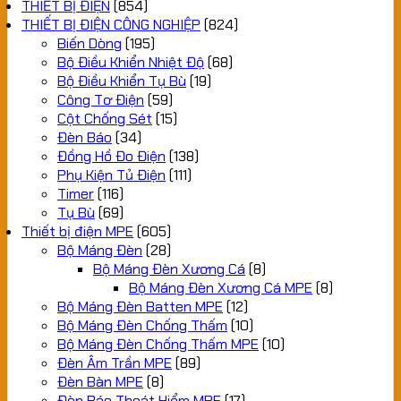
THIẾT BỊ ĐIỆN
(854)
THIẾT BỊ ĐIỆN CÔNG NGHIỆP
(824)
Biến Dòng
(195)
Bộ Điều Khiển Nhiệt Độ
(68)
Bộ Điều Khiển Tụ Bù
(19)
Công Tơ Điện
(59)
Cột Chống Sét
(15)
Đèn Báo
(34)
Đồng Hồ Đo Điện
(138)
Phụ Kiện Tủ Điện
(111)
Timer
(116)
Tụ Bù
(69)
Thiết bị điện MPE
(605)
Bộ Máng Đèn
(28)
Bộ Máng Đèn Xương Cá
(8)
Bộ Máng Đèn Xương Cá MPE
(8)
Bộ Máng Đèn Batten MPE
(12)
Bộ Máng Đèn Chống Thấm
(10)
Bộ Máng Đèn Chống Thấm MPE
(10)
Đèn Âm Trần MPE
(89)
Đèn Bàn MPE
(8)
Đèn Báo Thoát Hiểm MPE
(17)