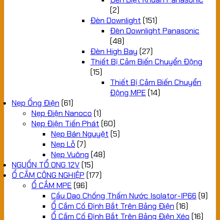
(2)
Đèn Downlight
(151)
Đèn Downlight Panasonic
(48)
Đèn High Bay
(27)
Thiết Bị Cảm Biến Chuyển Động
(15)
Thiết Bị Cảm Biến Chuyển
Động MPE
(14)
Nẹp Ống Điện
(61)
Nẹp Điện Nanoco
(1)
Nẹp Điện Tiến Phát
(60)
Nẹp Bán Nguyệt
(5)
Nẹp Lỗ
(7)
Nẹp Vuông
(48)
NGUỒN TỔ ONG 12V
(15)
Ổ CẮM CÔNG NGHIỆP
(177)
Ổ CẮM MPE
(96)
Cầu Dao Chống Thấm Nước Isolator-IP66
(9)
Ổ Cắm Cố Định Bắt Trên Bảng Điện
(16)
Ổ Cắm Cố Định Bắt Trên Bảng Điện Xéo
(16)