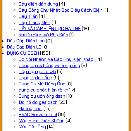
Dây điện dân dụng
(4)
Dây Đồng Chữ Nhật Bọc Giấy Cách Điện
(1)
Dây Trần
(4)
Dây Tráng Men
(1)
DÂY VÀ CÁP ĐIỆN LỰC HẠ THẾ
(18)
Khí Cụ Điện Và Phụ Kiện
(1)
Dây Cáp Điện Lion
(0)
Dây Cáp Điện LS
(0)
DỤNG CỤ DSZH
(150)
Bộ Nối Nhanh Và Các Phụ Kiện Khác
(14)
Công cụ cắt ống và nong ống
(9)
Dây nạp gas dszh
(5)
Dụng cụ loe ống
(9)
Dụng Cụ Mở Rộng Ống
(8)
dung cụ phát hiện rò khí
(4)
Dụng cụ uốn ống dszh
(18)
Đồ hồ đo gas dszh
(22)
Flaring Tool
(15)
HVAC Service Tool
(19)
Máy Bơm Chân Không
(4)
Máy Cắt Ống
(14)