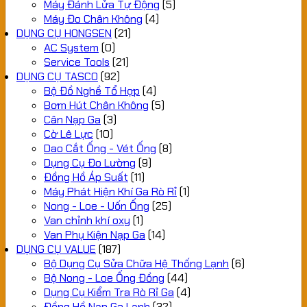
Máy Đánh Lửa Tự Động
(5)
Máy Đo Chân Không
(4)
DỤNG CỤ HONGSEN
(21)
AC System
(0)
Service Tools
(21)
DỤNG CỤ TASCO
(92)
Bộ Đồ Nghề Tổ Hợp
(4)
Bơm Hút Chân Không
(5)
Cân Nạp Ga
(3)
Cờ Lê Lực
(10)
Dao Cắt Ống - Vét Ống
(8)
Dụng Cụ Đo Lường
(9)
Đồng Hồ Áp Suất
(11)
Máy Phát Hiện Khí Ga Rò Rỉ
(1)
Nong - Loe - Uốn Ống
(25)
Van chỉnh khí oxy
(1)
Van Phụ Kiện Nạp Ga
(14)
DỤNG CỤ VALUE
(187)
Bộ Dụng Cụ Sửa Chữa Hệ Thống Lạnh
(6)
Bộ Nong - Loe Ống Đồng
(44)
Dụng Cụ Kiểm Tra Rò Rỉ Ga
(4)
Đồng Hồ Nạp Ga Lạnh
(32)