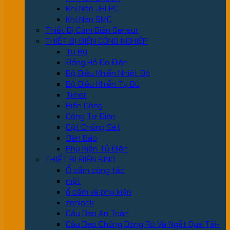
Khí Nén JELPC
Khí Nén SMC
Thiết Bị Cảm Biến Sensor
THIẾT BỊ ĐIỆN CÔNG NGHIỆP
Tụ Bù
Đồng Hồ Đo Điện
Bộ Điều Khiển Nhiệt Độ
Bộ Điều Khiển Tụ Bù
Timer
Biến Dòng
Công Tơ Điện
Cột Chống Sét
Đèn Báo
Phụ Kiện Tủ Điện
THIẾT BỊ ĐIỆN SINO
Ổ cắm công tắc
mặt
ổ cấm và phụ kiện
zenlock
Cầu Dao An Toàn
Cầu Dao Chống Dòng Rò Và Ngắt Quá Tải-