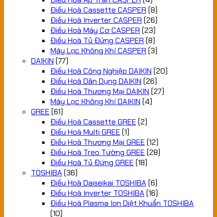
Điều Hoà Cassette CASPER
(8)
Điều Hoà Inverter CASPER
(26)
Điều Hoà Máy Cơ CASPER
(23)
Điều Hoà Tủ Đứng CASPER
(8)
Máy Lọc Không Khí CASPER
(3)
DAIKIN
(77)
Điều Hoà Công Nghiệp DAIKIN
(20)
Điều Hoà Dân Dụng DAIKIN
(26)
Điều Hoà Thương Mại DAIKIN
(27)
Máy Lọc Không Khí DAIKIN
(4)
GREE
(61)
Điều Hoà Cassette GREE
(2)
Điều Hoà Multi GREE
(1)
Điều Hoà Thương Mại GREE
(12)
Điều Hoà Treo Tường GREE
(28)
Điều Hoà Tủ Đứng GREE
(18)
TOSHIBA
(36)
Điều Hoà Daiseikai TOSHIBA
(6)
Điều Hoà Inverter TOSHIBA
(16)
Điều Hoà Plasma Ion Diệt Khuẩn TOSHIBA
(10)