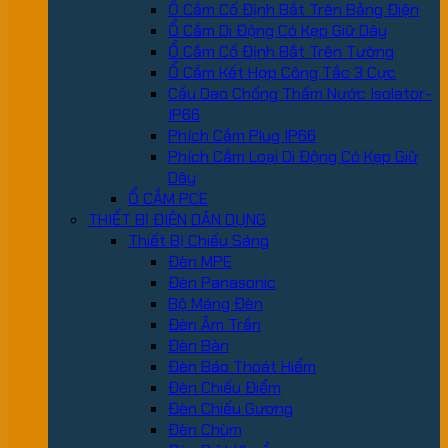
Ổ Cắm Cố Định Bắt Trên Bảng Điện
Ổ Cắm Di Động Có Kẹp Giữ Dây
Ổ Cắm Cố Định Bắt Trên Tường
Ổ Cắm Kết Hợp Công Tắc 3 Cực
Cầu Dao Chống Thấm Nước Isolator-
IP66
Phích Cắm Plug IP66
Phích Cắm Loại Di Động Có Kẹp Giữ
Dây
Ổ CẮM PCE
THIẾT BỊ ĐIỆN DÂN DỤNG
Thiết Bị Chiếu Sáng
Đèn MPE
Đèn Panasonic
Bộ Máng Đèn
Đèn Âm Trần
Đèn Bàn
Đèn Báo Thoát Hiểm
Đèn Chiếu Điểm
Đèn Chiếu Gương
Đèn Chùm