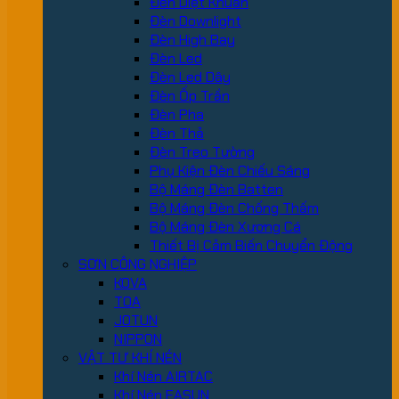
Đèn Diệt Khuẩn
Đèn Downlight
Đèn High Bay
Đèn Led
Đèn Led Dây
Đèn Ốp Trần
Đèn Pha
Đèn Thả
Đèn Treo Tường
Phụ Kiện Đèn Chiếu Sáng
Bộ Máng Đèn Batten
Bộ Máng Đèn Chống Thấm
Bộ Máng Đèn Xương Cá
Thiết Bị Cảm Biến Chuyển Động
SƠN CÔNG NGHIỆP
KOVA
TOA
JOTUN
NIPPON
VẬT TƯ KHÍ NÉN
Khí Nén AIRTAC
Khí Nén EASUN