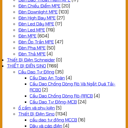
Đèn Chiếu Điểm MPE
(20)
Đèn Downlight MPE
(103)
Đèn High Bay MPE
(27)
Đèn Led Dây MPE
(17)
Đèn Led MPE
(119)
Đèn MPE
(604)
Đèn Ốp Trần MPE
(47)
Đèn Pha MPE
(50)
Đèn Thả MPE
(4)
Thiết Bị Điện Schneider
(0)
THIẾT BỊ ĐIỆN SINO
(1169)
Cầu Dao Tự Động
(35)
Cầu Dao An Toàn
(4)
Cầu Dao Chống Dòng Rò Và Ngắt Quá Tải-
RCBO
(2)
Cầu Dao Chống Dòng Rò-RRCB
(4)
Cầu Dao Tự Động-MCB
(24)
ổ cấm và phụ kiện
(5)
Thiết Bị Điện Sino
(1134)
cầu dao tự động MCCB
(16)
Dây và cáp điện
(4)