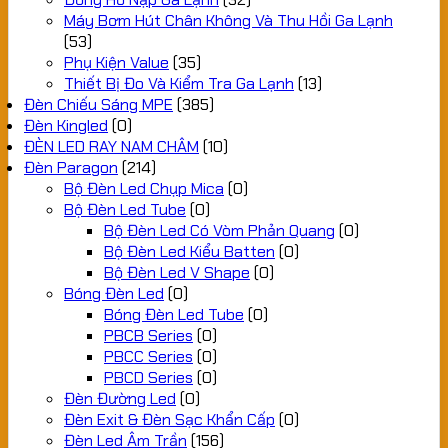
Máy Bơm Hút Chân Không Và Thu Hồi Ga Lạnh
(53)
Phụ Kiện Value
(35)
Thiết Bị Đo Và Kiểm Tra Ga Lạnh
(13)
Đèn Chiếu Sáng MPE
(385)
Đèn Kingled
(0)
ĐÈN LED RAY NAM CHÂM
(10)
Đèn Paragon
(214)
Bộ Đèn Led Chụp Mica
(0)
Bộ Đèn Led Tube
(0)
Bộ Đèn Led Có Vòm Phản Quang
(0)
Bộ Đèn Led Kiểu Batten
(0)
Bộ Đèn Led V Shape
(0)
Bóng Đèn Led
(0)
Bóng Đèn Led Tube
(0)
PBCB Series
(0)
PBCC Series
(0)
PBCD Series
(0)
Đèn Đường Led
(0)
Đèn Exit & Đèn Sạc Khẩn Cấp
(0)
Đèn Led Âm Trần
(156)