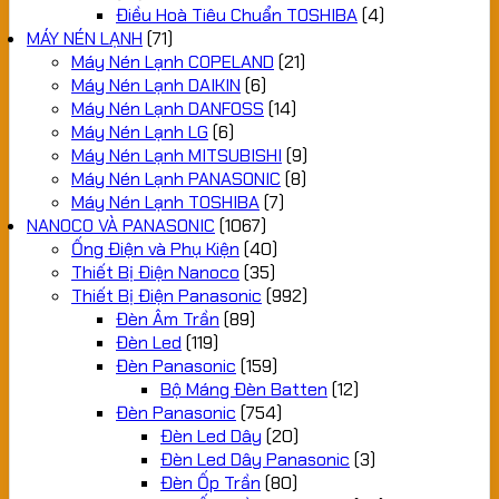
Điều Hoà Tiêu Chuẩn TOSHIBA
(4)
MÁY NÉN LẠNH
(71)
Máy Nén Lạnh COPELAND
(21)
Máy Nén Lạnh DAIKIN
(6)
Máy Nén Lạnh DANFOSS
(14)
Máy Nén Lạnh LG
(6)
Máy Nén Lạnh MITSUBISHI
(9)
Máy Nén Lạnh PANASONIC
(8)
Máy Nén Lạnh TOSHIBA
(7)
NANOCO VÀ PANASONIC
(1067)
Ống Điện và Phụ Kiện
(40)
Thiết Bị Điện Nanoco
(35)
Thiết Bị Điện Panasonic
(992)
Đèn Âm Trần
(89)
Đèn Led
(119)
Đèn Panasonic
(159)
Bộ Máng Đèn Batten
(12)
Đèn Panasonic
(754)
Đèn Led Dây
(20)
Đèn Led Dây Panasonic
(3)
Đèn Ốp Trần
(80)