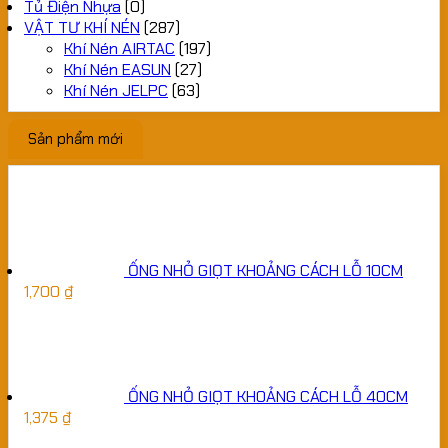
Tủ Điện Nhựa
(0)
VẬT TƯ KHÍ NÉN
(287)
Khí Nén AIRTAC
(197)
Khí Nén EASUN
(27)
Khí Nén JELPC
(63)
Sản phẩm mới
ỐNG NHỎ GIỌT KHOẢNG CÁCH LỖ 10CM
1,700
₫
ỐNG NHỎ GIỌT KHOẢNG CÁCH LỖ 40CM
1,375
₫