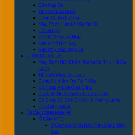
Cân Nạp Ga
Đồng Hồ Áp Suất
Dụng Cụ Đo Lường
Máy Phát Hiện Khí Ga Rò Rỉ
Cờ Lê Lực
Bộ Đồ Nghề Tổ Hợp
Van chỉnh khí oxy
Van Phụ Kiện Nạp Ga
DỤNG CỤ VALUE
Máy Bơm Hút Chân Không Và Thu Hồi Ga
Lạnh
Đồng Hồ Nạp Ga Lạnh
Dụng Cụ Kiểm Tra Rò Rỉ Ga
Bộ Nong – Loe Ống Đồng
Thiết Bị Đo Và Kiểm Tra Ga Lạnh
Bộ Dụng Cụ Sửa Chữa Hệ Thống Lạnh
Phụ Kiện Value
Ổ CẮM CÔNG NGHIỆP
Ổ CẮM MPE
Ổ Cắm Cố Định Bắt Trên Bảng Điện
Xéo