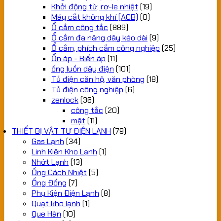
Khởi động từ, rơ-le nhiệt
(19)
Máy cắt không khí (ACB)
(0)
Ổ cắm công tắc
(889)
Ổ cắm đa năng dây kéo dài
(9)
Ổ cắm, phích cắm công nghiệp
(25)
Ổn áp - Biến áp
(11)
ống luồn dây điện
(101)
Tủ điện căn hộ, văn phòng
(18)
Tủ điện công nghiệp
(6)
zenlock
(36)
công tắc
(20)
mặt
(11)
THIẾT BỊ VẬT TƯ ĐIỆN LẠNH
(79)
Gas Lạnh
(34)
Linh Kiện Kho Lạnh
(1)
Nhớt Lạnh
(13)
Ống Cách Nhiệt
(5)
Ống Đồng
(7)
Phụ Kiện Điện Lạnh
(8)
Quạt kho lạnh
(1)
Que Hàn
(10)