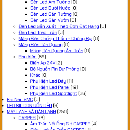
Đèn Led Âm Tường
(0)
Đèn Led Dưới Nước
(0)
Đèn Led Gắn Tường
(0)
Đèn Led Sân Vườn
(0)
Đèn Led Sản Xuất Theo Đơn Đặt Hàng
(0)
Đèn Led Treo Trần
(0)
Máng Đèn Chống Thấm - Chống Bụi
(0)
Máng Đèn Tán Quang
(0)
Máng Tán Quang Âm Trần
(0)
Phụ Kiện
(58)
Biến Áp 24V
(2)
Bộ Nguồn Pin Dự Phòng
(0)
Khác
(0)
Phụ Kiện Led Dây
(11)
Phụ Kiện Led Panel
(19)
Phụ Kiện Led Spotlight
(26)
Khí Nén SMC
(0)
LED SILICON UỐN DẺO
(6)
MÁY LẠNH VÀ DÀN LẠNH
(250)
CASPER
(76)
Âm Trần Nối Ống Gió CASPER
(4)
Điều Hoà Áp Trần CASPER
(4)