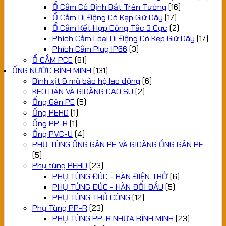
Ổ Cắm Cố Định Bắt Trên Tường
(16)
Ổ Cắm Di Động Có Kẹp Giữ Dây
(17)
Ổ Cắm Kết Hợp Công Tắc 3 Cực
(2)
Phích Cắm Loại Di Động Có Kẹp Giữ Dây
(17)
Phích Cắm Plug IP66
(3)
Ổ CẮM PCE
(81)
ỐNG NƯỚC BÌNH MINH
(131)
Bình xịt & mũ bảo hộ lao động
(6)
KEO DÁN VÀ GIOĂNG CAO SU
(2)
Ống Gân PE
(5)
Ống PEHD
(1)
Ống PP-R
(1)
Ống PVC-U
(4)
PHỤ TÙNG ỐNG GÂN PE VÀ GIOĂNG ỐNG GÂN PE
(5)
Phụ tùng PEHD
(23)
PHỤ TÙNG ĐÚC - HÀN ĐIỆN TRỞ
(6)
PHỤ TÙNG ĐÚC - HÀN ĐỐI ĐẦU
(5)
PHỤ TÙNG THỦ CÔNG
(12)
Phụ Tùng PP-R
(23)
PHỤ TÙNG PP-R NHỰA BÌNH MINH
(23)