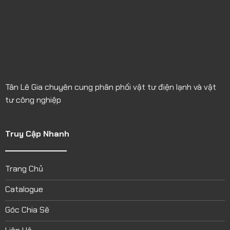
Tân Lê Gia chuyên cung phân phối vật tư điện lạnh và vật
tư công nghiệp
Truy Cập Nhanh
Trang Chủ
Catalogue
Góc Chia Sẽ