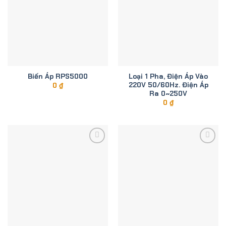
Biến Áp RPS5000
Loại 1 Pha, Điện Áp Vào
220V 50/60Hz. Điện Áp
0
₫
Ra 0~250V
0
₫
Add to
Add to
wishlist
wishlist