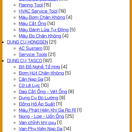
Flaring Tool
(15)
HVAC Service Tool
(19)
Máy Bơm Chân Không
(4)
Máy Cắt Ống
(14)
Máy Đánh Lửa Tự Động
(5)
Máy Đo Chân Không
(4)
DỤNG CỤ HONGSEN
(21)
AC System
(0)
Service Tools
(21)
DỤNG CỤ TASCO
(92)
Bộ Đồ Nghề Tổ Hợp
(4)
Bơm Hút Chân Không
(5)
Cân Nạp Ga
(3)
Cờ Lê Lực
(10)
Dao Cắt Ống - Vét Ống
(8)
Dụng Cụ Đo Lường
(9)
Đồng Hồ Áp Suất
(11)
Máy Phát Hiện Khí Ga Rò Rỉ
(1)
Nong - Loe - Uốn Ống
(25)
Van chỉnh khí oxy
(1)
Van Phụ Kiện Nạp Ga
(14)