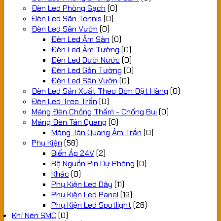
Đèn Led Phòng Sạch
(0)
Đèn Led Sân Tennis
(0)
Đèn Led Sân Vườn
(0)
Đèn Led Âm Sàn
(0)
Đèn Led Âm Tường
(0)
Đèn Led Dưới Nước
(0)
Đèn Led Gắn Tường
(0)
Đèn Led Sân Vườn
(0)
Đèn Led Sản Xuất Theo Đơn Đặt Hàng
(0)
Đèn Led Treo Trần
(0)
Máng Đèn Chống Thấm - Chống Bụi
(0)
Máng Đèn Tán Quang
(0)
Máng Tán Quang Âm Trần
(0)
Phụ Kiện
(58)
Biến Áp 24V
(2)
Bộ Nguồn Pin Dự Phòng
(0)
Khác
(0)
Phụ Kiện Led Dây
(11)
Phụ Kiện Led Panel
(19)
Phụ Kiện Led Spotlight
(26)
Khí Nén SMC
(0)