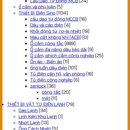
Cầu Dao Tự Động-MCB
(24)
ổ cấm và phụ kiện
(5)
Thiết Bị Điện Sino
(1134)
cầu dao tự động MCCB
(16)
Dây và cáp điện
(4)
Khởi động từ, rơ-le nhiệt
(19)
Máy cắt không khí (ACB)
(0)
Ổ cắm công tắc
(889)
Ổ cắm đa năng dây kéo dài
(9)
Ổ cắm, phích cắm công nghiệp
(25)
Ổn áp - Biến áp
(11)
ống luồn dây điện
(101)
Tủ điện căn hộ, văn phòng
(18)
Tủ điện công nghiệp
(6)
zenlock
(36)
công tắc
(20)
mặt
(11)
THIẾT BỊ VẬT TƯ ĐIỆN LẠNH
(79)
Gas Lạnh
(34)
Linh Kiện Kho Lạnh
(1)
Nhớt Lạnh
(13)
Ống Cách Nhiệt
(5)