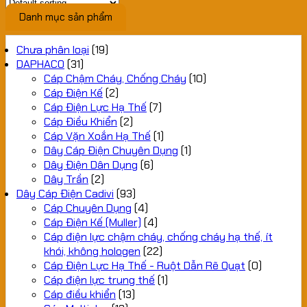
Danh mục sản phẩm
Chưa phân loại
(19)
DAPHACO
(31)
Cáp Chậm Cháy, Chống Cháy
(10)
Cáp Điện Kế
(2)
Cáp Điện Lực Hạ Thế
(7)
Cáp Điều Khiển
(2)
Cáp Vặn Xoắn Hạ Thế
(1)
Dây Cáp Điện Chuyên Dụng
(1)
Dây Điện Dân Dụng
(6)
Dây Trần
(2)
Dây Cáp Điện Cadivi
(93)
Cáp Chuyên Dụng
(4)
Cáp Điện Kế (Muller)
(4)
Cáp điện lực chậm cháy, chống cháy hạ thế, ít
khói, không hologen
(22)
Cáp Điện Lực Hạ Thế - Ruột Dẫn Rẽ Quạt
(0)
Cáp điện lực trung thế
(1)
Cáp điều khiển
(13)