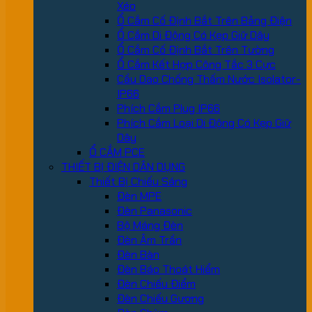
Xéo
Ổ Cắm Cố Định Bắt Trên Bảng Điện
Ổ Cắm Di Động Có Kẹp Giữ Dây
Ổ Cắm Cố Định Bắt Trên Tường
Ổ Cắm Kết Hợp Công Tắc 3 Cực
Cầu Dao Chống Thấm Nước Isolator-
IP66
Phích Cắm Plug IP66
Phích Cắm Loại Di Động Có Kẹp Giữ
Dây
Ổ CẮM PCE
THIẾT BỊ ĐIỆN DÂN DỤNG
Thiết Bị Chiếu Sáng
Đèn MPE
Đèn Panasonic
Bộ Máng Đèn
Đèn Âm Trần
Đèn Bàn
Đèn Báo Thoát Hiểm
Đèn Chiếu Điểm
Đèn Chiếu Gương