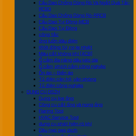
Cầu Dao Chống Dòng Rò Và Ngắt Quá Tải-
RCBO
Cầu Dao Chống Dòng Rò-RRCB
Cầu Dao Tự Động-MCB
Cầu Dao Tự Động
công tắc
ống luồn dây điện
Khởi động từ, rơ-le nhiệt
Máy cắt không khí (ACB)
Ổ cắm đa năng dây kéo dài
Ổ cắm, phích cắm công nghiệp
Ổn áp – Biến áp
Tủ điện căn hộ, văn phòng
Tủ điện công nghiệp
DỤNG CỤ DSZH
Dụng cụ loe ống
Công cụ cắt ống và nong ống
Flaring Tool
HVAC Service Tool
dung cụ phát hiện rò khí
Dây nạp gas dszh