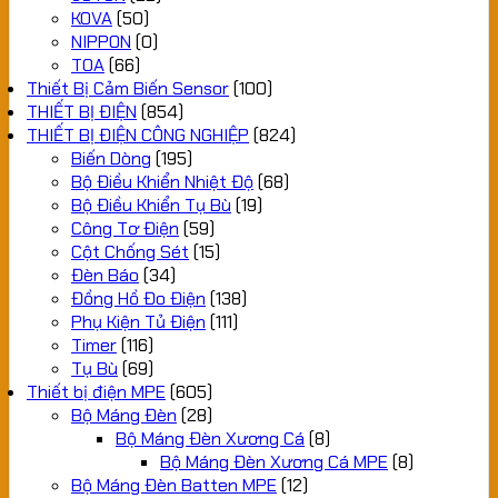
KOVA
(50)
NIPPON
(0)
TOA
(66)
Thiết Bị Cảm Biến Sensor
(100)
THIẾT BỊ ĐIỆN
(854)
THIẾT BỊ ĐIỆN CÔNG NGHIỆP
(824)
Biến Dòng
(195)
Bộ Điều Khiển Nhiệt Độ
(68)
Bộ Điều Khiển Tụ Bù
(19)
Công Tơ Điện
(59)
Cột Chống Sét
(15)
Đèn Báo
(34)
Đồng Hồ Đo Điện
(138)
Phụ Kiện Tủ Điện
(111)
Timer
(116)
Tụ Bù
(69)
Thiết bị điện MPE
(605)
Bộ Máng Đèn
(28)
Bộ Máng Đèn Xương Cá
(8)
Bộ Máng Đèn Xương Cá MPE
(8)
Bộ Máng Đèn Batten MPE
(12)