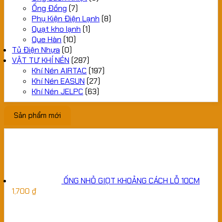
Ống Đồng
(7)
Phụ Kiện Điện Lạnh
(8)
Quạt kho lạnh
(1)
Que Hàn
(10)
Tủ Điện Nhựa
(0)
VẬT TƯ KHÍ NÉN
(287)
Khí Nén AIRTAC
(197)
Khí Nén EASUN
(27)
Khí Nén JELPC
(63)
Sản phẩm mới
ỐNG NHỎ GIỌT KHOẢNG CÁCH LỖ 10CM
1,700
₫