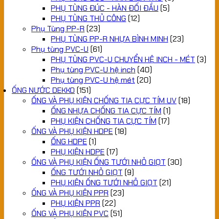
PHỤ TÙNG ĐÚC - HÀN ĐỐI ĐẦU
(5)
PHỤ TÙNG THỦ CÔNG
(12)
Phụ Tùng PP-R
(23)
PHỤ TÙNG PP-R NHỰA BÌNH MINH
(23)
Phụ tùng PVC-U
(61)
PHỤ TÙNG PVC-U CHUYỂN HỆ INCH - MÉT
(3)
Phụ tùng PVC-U hệ inch
(40)
Phụ tùng PVC-U hệ mét
(20)
ỐNG NƯỚC DEKKO
(151)
ỐNG VÀ PHỤ KIỆN CHỐNG TIA CỰC TÍM UV
(18)
ỐNG NHỰA CHỐNG TIA CỰC TÍM
(1)
PHỤ KIỆN CHỐNG TIA CỰC TÍM
(17)
ỐNG VÀ PHỤ KIỆN HDPE
(18)
ỐNG HDPE
(1)
PHỤ KIỆN HDPE
(17)
ỐNG VÀ PHỤ KIỆN ỐNG TƯỚI NHỎ GIỌT
(30)
ỐNG TƯỚI NHỎ GIỌT
(9)
PHỤ KIỆN ỐNG TƯỚI NHỎ GIỌT
(21)
ỐNG VÀ PHỤ KIỆN PPR
(23)
PHỤ KIỆN PPR
(22)
ỐNG VÀ PHỤ KIỆN PVC
(51)