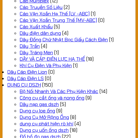
Cáp Multiplex
(12)
Cáp Truyền Số Liệu
(2)
Cáp Vặn Xoắn Hạ Thế (LV -ABC)
(1)
Cáp Vặn Xoắn Trung Thế (MV-ABC)
(0)
Cáp Xuất Khẩu
(5)
Dây điện dân dụng
(4)
Dây Đồng Chữ Nhật Bọc Giấy Cách Điện
(1)
Dây Trần
(4)
Dây Tráng Men
(1)
DÂY VÀ CÁP ĐIỆN LỰC HẠ THẾ
(18)
Khí Cụ Điện Và Phụ Kiện
(1)
Dây Cáp Điện Lion
(0)
Dây Cáp Điện LS
(0)
DỤNG CỤ DSZH
(150)
Bộ Nối Nhanh Và Các Phụ Kiện Khác
(14)
Công cụ cắt ống và nong ống
(9)
Dây nạp gas dszh
(5)
Dụng cụ loe ống
(9)
Dụng Cụ Mở Rộng Ống
(8)
dung cụ phát hiện rò khí
(4)
Dụng cụ uốn ống dszh
(18)
Đồ hồ đo gas dszh
(22)