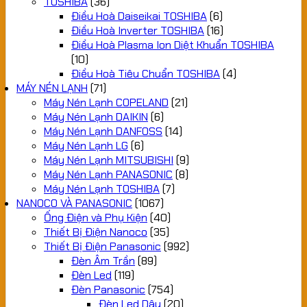
TOSHIBA
(36)
Điều Hoà Daiseikai TOSHIBA
(6)
Điều Hoà Inverter TOSHIBA
(16)
Điều Hoà Plasma Ion Diệt Khuẩn TOSHIBA
(10)
Điều Hoà Tiêu Chuẩn TOSHIBA
(4)
MÁY NÉN LẠNH
(71)
Máy Nén Lạnh COPELAND
(21)
Máy Nén Lạnh DAIKIN
(6)
Máy Nén Lạnh DANFOSS
(14)
Máy Nén Lạnh LG
(6)
Máy Nén Lạnh MITSUBISHI
(9)
Máy Nén Lạnh PANASONIC
(8)
Máy Nén Lạnh TOSHIBA
(7)
NANOCO VÀ PANASONIC
(1067)
Ống Điện và Phụ Kiện
(40)
Thiết Bị Điện Nanoco
(35)
Thiết Bị Điện Panasonic
(992)
Đèn Âm Trần
(89)
Đèn Led
(119)
Đèn Panasonic
(754)
Đèn Led Dây
(20)