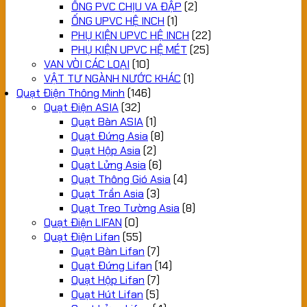
ỐNG PVC CHỊU VA ĐẬP
(2)
ỐNG UPVC HỆ INCH
(1)
PHỤ KIỆN UPVC HỆ INCH
(22)
PHỤ KIỆN UPVC HỆ MÉT
(25)
VAN VÒI CÁC LOẠI
(10)
VẬT TƯ NGÀNH NƯỚC KHÁC
(1)
Quạt Điện Thông Minh
(146)
Quạt Điện ASIA
(32)
Quạt Bàn ASIA
(1)
Quạt Đứng Asia
(8)
Quạt Hộp Asia
(2)
Quạt Lửng Asia
(6)
Quạt Thông Gió Asia
(4)
Quạt Trần Asia
(3)
Quạt Treo Tường Asia
(8)
Quạt Điện LIFAN
(0)
Quạt Điện Lifan
(55)
Quạt Bàn Lifan
(7)
Quạt Đứng Lifan
(14)
Quạt Hộp Lifan
(7)
Quạt Hút Lifan
(5)