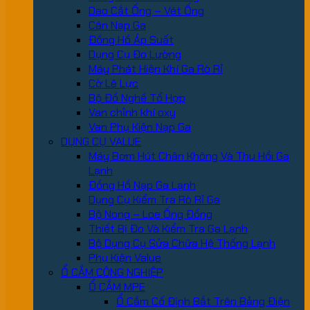
Dao Cắt Ống – Vét Ống
Cân Nạp Ga
Đồng Hồ Áp Suất
Dụng Cụ Đo Lường
Máy Phát Hiện Khí Ga Rò Rỉ
Cờ Lê Lực
Bộ Đồ Nghề Tổ Hợp
Van chỉnh khí oxy
Van Phụ Kiện Nạp Ga
DỤNG CỤ VALUE
Máy Bơm Hút Chân Không Và Thu Hồi Ga
Lạnh
Đồng Hồ Nạp Ga Lạnh
Dụng Cụ Kiểm Tra Rò Rỉ Ga
Bộ Nong – Loe Ống Đồng
Thiết Bị Đo Và Kiểm Tra Ga Lạnh
Bộ Dụng Cụ Sửa Chữa Hệ Thống Lạnh
Phụ Kiện Value
Ổ CẮM CÔNG NGHIỆP
Ổ CẮM MPE
Ổ Cắm Cố Định Bắt Trên Bảng Điện