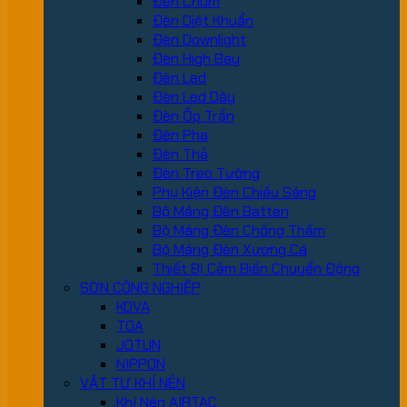
Đèn Chùm
Đèn Diệt Khuẩn
Đèn Downlight
Đèn High Bay
Đèn Led
Đèn Led Dây
Đèn Ốp Trần
Đèn Pha
Đèn Thả
Đèn Treo Tường
Phụ Kiện Đèn Chiếu Sáng
Bộ Máng Đèn Batten
Bộ Máng Đèn Chống Thấm
Bộ Máng Đèn Xương Cá
Thiết Bị Cảm Biến Chuyển Động
SƠN CÔNG NGHIỆP
KOVA
TOA
JOTUN
NIPPON
VẬT TƯ KHÍ NÉN
Khí Nén AIRTAC