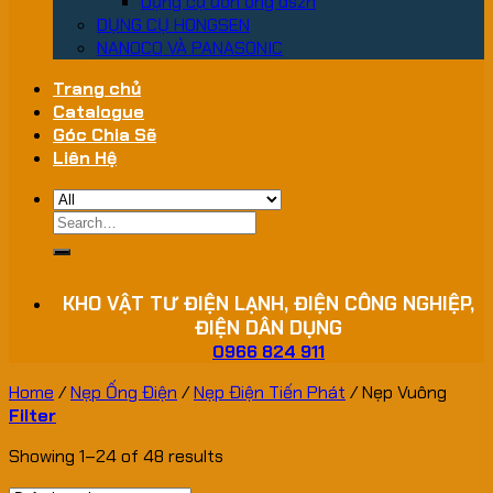
Dụng cụ uốn ống dszh
DỤNG CỤ HONGSEN
NANOCO VÀ PANASONIC
Trang chủ
Catalogue
Góc Chia Sẽ
Liên Hệ
Search
for:
KHO VẬT TƯ ĐIỆN LẠNH, ĐIỆN CÔNG NGHIỆP,
ĐIỆN DÂN DỤNG
0966 824 911
Home
/
Nẹp Ống Điện
/
Nẹp Điện Tiến Phát
/
Nẹp Vuông
Filter
Showing 1–24 of 48 results