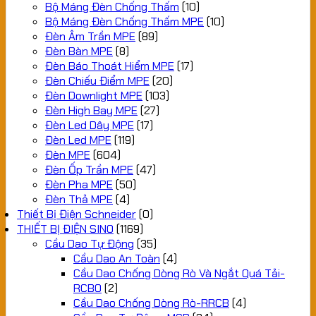
Bộ Máng Đèn Chống Thấm
(10)
Bộ Máng Đèn Chống Thấm MPE
(10)
Đèn Âm Trần MPE
(89)
Đèn Bàn MPE
(8)
Đèn Báo Thoát Hiểm MPE
(17)
Đèn Chiếu Điểm MPE
(20)
Đèn Downlight MPE
(103)
Đèn High Bay MPE
(27)
Đèn Led Dây MPE
(17)
Đèn Led MPE
(119)
Đèn MPE
(604)
Đèn Ốp Trần MPE
(47)
Đèn Pha MPE
(50)
Đèn Thả MPE
(4)
Thiết Bị Điện Schneider
(0)
THIẾT BỊ ĐIỆN SINO
(1169)
Cầu Dao Tự Động
(35)
Cầu Dao An Toàn
(4)
Cầu Dao Chống Dòng Rò Và Ngắt Quá Tải-
RCBO
(2)
Cầu Dao Chống Dòng Rò-RRCB
(4)