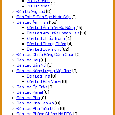
PBCC Series
(0)
PBCD Series
(0)
Đèn Đường Led
(0)
Đèn Exit & Đèn Sạc Khẩn Cấp
(0)
Đèn Led Âm Trần
(156)
Đèn Led Âm Trần Đa Năng
(15)
Đèn Led Âm Trần Khách Sạn
(51)
Đèn Led Chiếu Tranh
(4)
Đèn Led Chống Thấm
(4)
Đèn Led Downlight
(82)
Đèn Led Chiếu Sáng Cảnh Quan
(0)
Đèn Led Dây
(0)
Đèn Led Gắn Nổi
(0)
Đèn Led Năng Lượng Mặt Trời
(0)
Đèn Led Pha
(0)
Đèn Led Sân Vườn
(0)
Đèn Led Ốp Trần
(0)
Đèn Led Panel
(0)
Đèn Led Pha
(0)
Đèn Led Pha Cao Áp
(0)
Đèn Led Pha Tiêu Điểm
(0)
Đèn Led Phòng Chống Nổ EEW
(0)