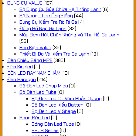
DỤNG CỤ VALUE
(187)
Bộ Dụng Cụ Sửa Chữa Hệ Thống Lạnh
(6)
Bộ Nong - Loe Ống Đồng
(44)
Dụng Cụ Kiểm Tra Rò Rỉ Ga
(4)
Đồng Hồ Nạp Ga Lạnh
(32)
Máy Bơm Hút Chân Không Và Thu Hồi Ga Lạnh
(53)
Phụ Kiện Value
(35)
Thiết Bị Đo Và Kiểm Tra Ga Lạnh
(13)
Đèn Chiếu Sáng MPE
(385)
Đèn Kingled
(0)
ĐÈN LED RAY NAM CHÂM
(10)
Đèn Paragon
(214)
Bộ Đèn Led Chụp Mica
(0)
Bộ Đèn Led Tube
(0)
Bộ Đèn Led Có Vòm Phản Quang
(0)
Bộ Đèn Led Kiểu Batten
(0)
Bộ Đèn Led V Shape
(0)
Bóng Đèn Led
(0)
Bóng Đèn Led Tube
(0)
PBCB Series
(0)