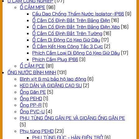
Ổ CẮM CÔNG NGHIỆP
(177)
Ổ CẮM MPE
(96)
Cầu Dao Chống Thấm Nước Isolator-IP66
(9)
Ổ Cắm Cố Định Bắt Trên Bảng Điện
(16)
Ổ Cắm Cố Định Bắt Trên Bảng Điện Xéo
(16)
Ổ Cắm Cố Định Bắt Trên Tường
(16)
Ổ Cắm Di Động Có Kẹp Giữ Dây
(17)
Ổ Cắm Kết Hợp Công Tắc 3 Cực
(2)
Phích Cắm Loại Di Động Có Kẹp Giữ Dây
(17)
Phích Cắm Plug IP66
(3)
Ổ CẮM PCE
(81)
ỐNG NƯỚC BÌNH MINH
(131)
Bình xịt & mũ bảo hộ lao động
(6)
KEO DÁN VÀ GIOĂNG CAO SU
(2)
Ống Gân PE
(5)
Ống PEHD
(1)
Ống PP-R
(1)
Ống PVC-U
(4)
PHỤ TÙNG ỐNG GÂN PE VÀ GIOĂNG ỐNG GÂN PE
(5)
Phụ tùng PEHD
(23)
PHỤ TÙNG ĐÚC - HÀN ĐIỆN TRỞ
(6)