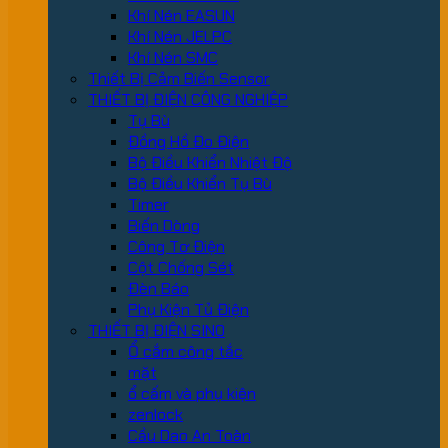
Khí Nén EASUN
Khí Nén JELPC
Khí Nén SMC
Thiết Bị Cảm Biến Sensor
THIẾT BỊ ĐIỆN CÔNG NGHIỆP
Tụ Bù
Đồng Hồ Đo Điện
Bộ Điều Khiển Nhiệt Độ
Bộ Điều Khiển Tụ Bù
Timer
Biến Dòng
Công Tơ Điện
Cột Chống Sét
Đèn Báo
Phụ Kiện Tủ Điện
THIẾT BỊ ĐIỆN SINO
Ổ cắm công tắc
mặt
ổ cấm và phụ kiện
zenlock
Cầu Dao An Toàn