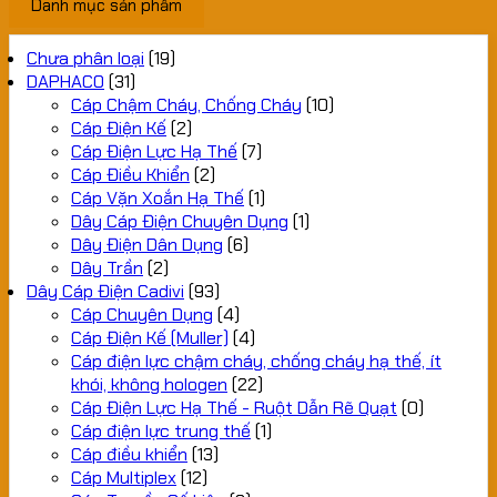
Danh mục sản phẩm
Chưa phân loại
(19)
DAPHACO
(31)
Cáp Chậm Cháy, Chống Cháy
(10)
Cáp Điện Kế
(2)
Cáp Điện Lực Hạ Thế
(7)
Cáp Điều Khiển
(2)
Cáp Vặn Xoắn Hạ Thế
(1)
Dây Cáp Điện Chuyên Dụng
(1)
Dây Điện Dân Dụng
(6)
Dây Trần
(2)
Dây Cáp Điện Cadivi
(93)
Cáp Chuyên Dụng
(4)
Cáp Điện Kế (Muller)
(4)
Cáp điện lực chậm cháy, chống cháy hạ thế, ít
khói, không hologen
(22)
Cáp Điện Lực Hạ Thế - Ruột Dẫn Rẽ Quạt
(0)
Cáp điện lực trung thế
(1)
Cáp điều khiển
(13)
Cáp Multiplex
(12)