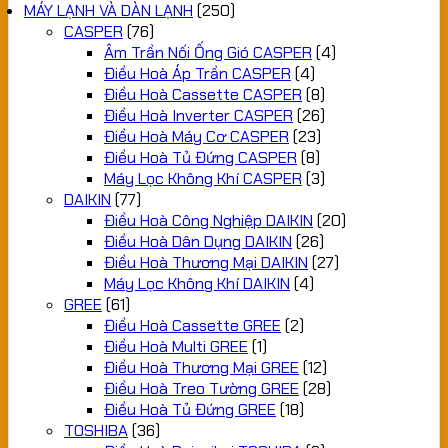
MÁY LẠNH VÀ DÀN LẠNH
(250)
CASPER
(76)
Âm Trần Nối Ống Gió CASPER
(4)
Điều Hoà Áp Trần CASPER
(4)
Điều Hoà Cassette CASPER
(8)
Điều Hoà Inverter CASPER
(26)
Điều Hoà Máy Cơ CASPER
(23)
Điều Hoà Tủ Đứng CASPER
(8)
Máy Lọc Không Khí CASPER
(3)
DAIKIN
(77)
Điều Hoà Công Nghiệp DAIKIN
(20)
Điều Hoà Dân Dụng DAIKIN
(26)
Điều Hoà Thương Mại DAIKIN
(27)
Máy Lọc Không Khí DAIKIN
(4)
GREE
(61)
Điều Hoà Cassette GREE
(2)
Điều Hoà Multi GREE
(1)
Điều Hoà Thương Mại GREE
(12)
Điều Hoà Treo Tường GREE
(28)
Điều Hoà Tủ Đứng GREE
(18)
TOSHIBA
(36)