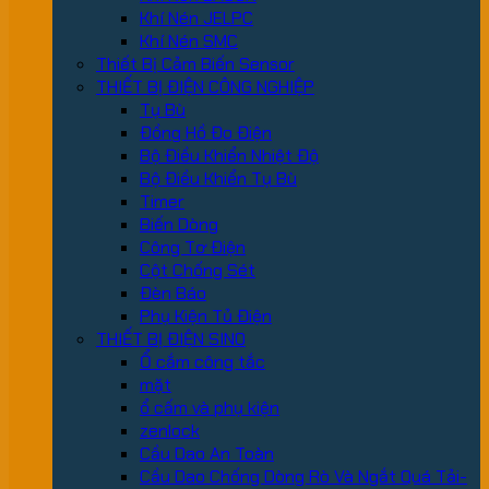
Khí Nén JELPC
Khí Nén SMC
Thiết Bị Cảm Biến Sensor
THIẾT BỊ ĐIỆN CÔNG NGHIỆP
Tụ Bù
Đồng Hồ Đo Điện
Bộ Điều Khiển Nhiệt Độ
Bộ Điều Khiển Tụ Bù
Timer
Biến Dòng
Công Tơ Điện
Cột Chống Sét
Đèn Báo
Phụ Kiện Tủ Điện
THIẾT BỊ ĐIỆN SINO
Ổ cắm công tắc
mặt
ổ cấm và phụ kiện
zenlock
Cầu Dao An Toàn
Cầu Dao Chống Dòng Rò Và Ngắt Quá Tải-