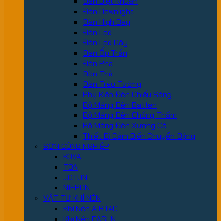
Đèn Diệt Khuẩn
Đèn Downlight
Đèn High Bay
Đèn Led
Đèn Led Dây
Đèn Ốp Trần
Đèn Pha
Đèn Thả
Đèn Treo Tường
Phụ Kiện Đèn Chiếu Sáng
Bộ Máng Đèn Batten
Bộ Máng Đèn Chống Thấm
Bộ Máng Đèn Xương Cá
Thiết Bị Cảm Biến Chuyển Động
SƠN CÔNG NGHIỆP
KOVA
TOA
JOTUN
NIPPON
VẬT TƯ KHÍ NÉN
Khí Nén AIRTAC
Khí Nén EASUN