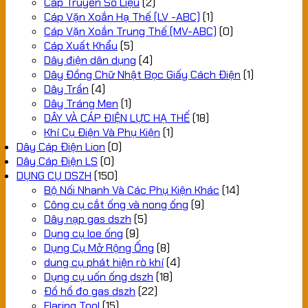
Cáp Truyền Số Liệu
(2)
Cáp Vặn Xoắn Hạ Thế (LV -ABC)
(1)
Cáp Vặn Xoắn Trung Thế (MV-ABC)
(0)
Cáp Xuất Khẩu
(5)
Dây điện dân dụng
(4)
Dây Đồng Chữ Nhật Bọc Giấy Cách Điện
(1)
Dây Trần
(4)
Dây Tráng Men
(1)
DÂY VÀ CÁP ĐIỆN LỰC HẠ THẾ
(18)
Khí Cụ Điện Và Phụ Kiện
(1)
Dây Cáp Điện Lion
(0)
Dây Cáp Điện LS
(0)
DỤNG CỤ DSZH
(150)
Bộ Nối Nhanh Và Các Phụ Kiện Khác
(14)
Công cụ cắt ống và nong ống
(9)
Dây nạp gas dszh
(5)
Dụng cụ loe ống
(9)
Dụng Cụ Mở Rộng Ống
(8)
dung cụ phát hiện rò khí
(4)
Dụng cụ uốn ống dszh
(18)
Đồ hồ đo gas dszh
(22)
Flaring Tool
(15)