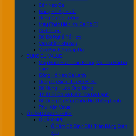
Cân Nạp Ga
Đồng Hồ Áp Suất
Dụng Cụ Đo Lường
Máy Phát Hiện Khí Ga Rò Rỉ
Cờ Lê Lực
Bộ Đồ Nghề Tổ Hợp
Van chỉnh khí oxy
Van Phụ Kiện Nạp Ga
DỤNG CỤ VALUE
Máy Bơm Hút Chân Không Và Thu Hồi Ga
Lạnh
Đồng Hồ Nạp Ga Lạnh
Dụng Cụ Kiểm Tra Rò Rỉ Ga
Bộ Nong – Loe Ống Đồng
Thiết Bị Đo Và Kiểm Tra Ga Lạnh
Bộ Dụng Cụ Sửa Chữa Hệ Thống Lạnh
Phụ Kiện Value
Ổ CẮM CÔNG NGHIỆP
Ổ CẮM MPE
Ổ Cắm Cố Định Bắt Trên Bảng Điện
Xéo