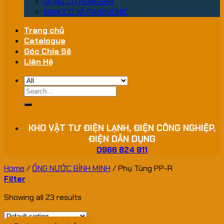
DỤNG CỤ HONGSEN
NANOCO VÀ PANASONIC
Trang chủ
Catalogue
Góc Chia Sẽ
Liên Hệ
Search
for:
KHO VẬT TƯ ĐIỆN LẠNH, ĐIỆN CÔNG NGHIỆP,
ĐIỆN DÂN DỤNG
0966 824 911
Home
/
ỐNG NƯỚC BÌNH MINH
/
Phụ Tùng PP-R
Filter
Showing all 23 results