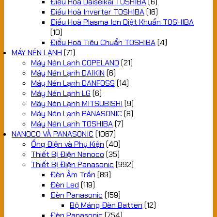
Điều Hoà Daiseikai TOSHIBA
(6)
Điều Hoà Inverter TOSHIBA
(16)
Điều Hoà Plasma Ion Diệt Khuẩn TOSHIBA
(10)
Điều Hoà Tiêu Chuẩn TOSHIBA
(4)
MÁY NÉN LẠNH
(71)
Máy Nén Lạnh COPELAND
(21)
Máy Nén Lạnh DAIKIN
(6)
Máy Nén Lạnh DANFOSS
(14)
Máy Nén Lạnh LG
(6)
Máy Nén Lạnh MITSUBISHI
(9)
Máy Nén Lạnh PANASONIC
(8)
Máy Nén Lạnh TOSHIBA
(7)
NANOCO VÀ PANASONIC
(1067)
Ống Điện và Phụ Kiện
(40)
Thiết Bị Điện Nanoco
(35)
Thiết Bị Điện Panasonic
(992)
Đèn Âm Trần
(89)
Đèn Led
(119)
Đèn Panasonic
(159)
Bộ Máng Đèn Batten
(12)
Đèn Panasonic
(754)