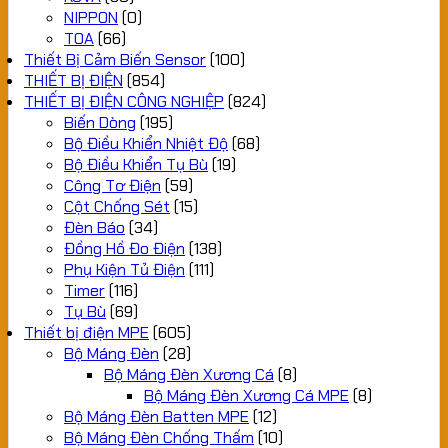
NIPPON
(0)
TOA
(66)
Thiết Bị Cảm Biến Sensor
(100)
THIẾT BỊ ĐIỆN
(854)
THIẾT BỊ ĐIỆN CÔNG NGHIỆP
(824)
Biến Dòng
(195)
Bộ Điều Khiển Nhiệt Độ
(68)
Bộ Điều Khiển Tụ Bù
(19)
Công Tơ Điện
(59)
Cột Chống Sét
(15)
Đèn Báo
(34)
Đồng Hồ Đo Điện
(138)
Phụ Kiện Tủ Điện
(111)
Timer
(116)
Tụ Bù
(69)
Thiết bị điện MPE
(605)
Bộ Máng Đèn
(28)
Bộ Máng Đèn Xương Cá
(8)
Bộ Máng Đèn Xương Cá MPE
(8)
Bộ Máng Đèn Batten MPE
(12)
Bộ Máng Đèn Chống Thấm
(10)