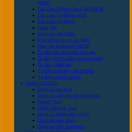
RCBO
Cầu Dao Chống Dòng Rò-RRCB
Cầu Dao Tự Động-MCB
Cầu Dao Tự Động
công tắc
ống luồn dây điện
Khởi động từ, rơ-le nhiệt
Máy cắt không khí (ACB)
Ổ cắm đa năng dây kéo dài
Ổ cắm, phích cắm công nghiệp
Ổn áp – Biến áp
Tủ điện căn hộ, văn phòng
Tủ điện công nghiệp
DỤNG CỤ DSZH
Dụng cụ loe ống
Công cụ cắt ống và nong ống
Flaring Tool
HVAC Service Tool
dung cụ phát hiện rò khí
Dây nạp gas dszh
Dụng cụ uốn ống dszh