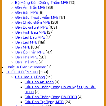
Bộ Máng Đèn Chống Thấm MPE
(10)
Đèn Âm Trần MPE
(89)
Đèn Bàn MPE
(8)
Đèn Báo Thoát Hiểm MPE
(17)
Đèn Chiếu Điểm MPE
(20)
Đèn Downlight MPE
(103)
Đèn High Bay MPE
(27)
Đèn Led Dây MPE
(17)
Đèn Led MPE
(119)
Đèn MPE
(604)
Đèn Ốp Trần MPE
(47)
Đèn Pha MPE
(50)
Đèn Thả MPE
(4)
Thiết Bị Điện Schneider
(0)
THIẾT BỊ ĐIỆN SINO
(1169)
Cầu Dao Tự Động
(35)
Cầu Dao An Toàn
(4)
Cầu Dao Chống Dòng Rò Và Ngắt Quá Tải-
RCBO
(2)
Cầu Dao Chống Dòng Rò-RRCB
(4)
Cầu Dao Tự Động-MCB
(24)