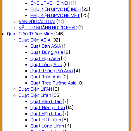
ỐNG UPVC HỆ INCH
(1)
PHỤ KIỆN UPVC HỆ INCH
(22)
PHỤ KIỆN UPVC HỆ MÉT
(25)
VAN VÒI CÁC LOẠI
(10)
VẬT TƯ NGÀNH NƯỚC KHÁC
(1)
Quạt Điện Thông Minh
(146)
Quạt Điện ASIA
(32)
Quạt Bàn ASIA
(1)
Quạt Đứng Asia
(8)
Quạt Hộp Asia
(2)
Quạt Lửng Asia
(6)
Quạt Thông Gió Asia
(4)
Quạt Trần Asia
(3)
Quạt Treo Tường Asia
(8)
Quạt Điện LIFAN
(0)
Quạt Điện Lifan
(55)
Quạt Bàn Lifan
(7)
Quạt Đứng Lifan
(14)
Quạt Hộp Lifan
(7)
Quạt Hút Lifan
(5)
Quạt Lửng Lifan
(4)