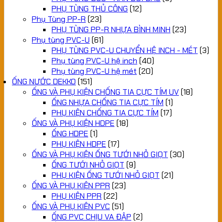
PHỤ TÙNG THỦ CÔNG
(12)
Phụ Tùng PP-R
(23)
PHỤ TÙNG PP-R NHỰA BÌNH MINH
(23)
Phụ tùng PVC-U
(61)
PHỤ TÙNG PVC-U CHUYỂN HỆ INCH - MÉT
(3)
Phụ tùng PVC-U hệ inch
(40)
Phụ tùng PVC-U hệ mét
(20)
ỐNG NƯỚC DEKKO
(151)
ỐNG VÀ PHỤ KIỆN CHỐNG TIA CỰC TÍM UV
(18)
ỐNG NHỰA CHỐNG TIA CỰC TÍM
(1)
PHỤ KIỆN CHỐNG TIA CỰC TÍM
(17)
ỐNG VÀ PHỤ KIỆN HDPE
(18)
ỐNG HDPE
(1)
PHỤ KIỆN HDPE
(17)
ỐNG VÀ PHỤ KIỆN ỐNG TƯỚI NHỎ GIỌT
(30)
ỐNG TƯỚI NHỎ GIỌT
(9)
PHỤ KIỆN ỐNG TƯỚI NHỎ GIỌT
(21)
ỐNG VÀ PHỤ KIỆN PPR
(23)
PHỤ KIỆN PPR
(22)
ỐNG VÀ PHỤ KIỆN PVC
(51)
ỐNG PVC CHỊU VA ĐẬP
(2)