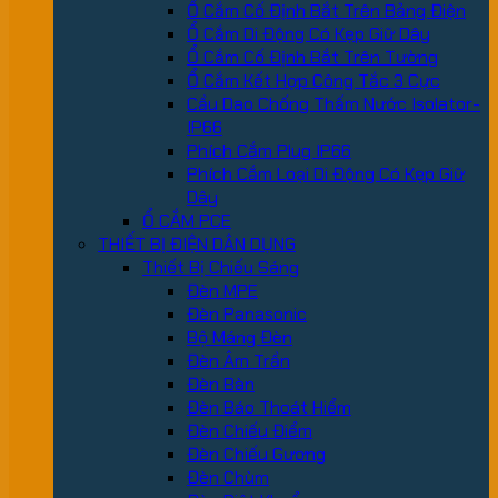
Ổ Cắm Cố Định Bắt Trên Bảng Điện
Ổ Cắm Di Động Có Kẹp Giữ Dây
Ổ Cắm Cố Định Bắt Trên Tường
Ổ Cắm Kết Hợp Công Tắc 3 Cực
Cầu Dao Chống Thấm Nước Isolator-
IP66
Phích Cắm Plug IP66
Phích Cắm Loại Di Động Có Kẹp Giữ
Dây
Ổ CẮM PCE
THIẾT BỊ ĐIỆN DÂN DỤNG
Thiết Bị Chiếu Sáng
Đèn MPE
Đèn Panasonic
Bộ Máng Đèn
Đèn Âm Trần
Đèn Bàn
Đèn Báo Thoát Hiểm
Đèn Chiếu Điểm
Đèn Chiếu Gương
Đèn Chùm