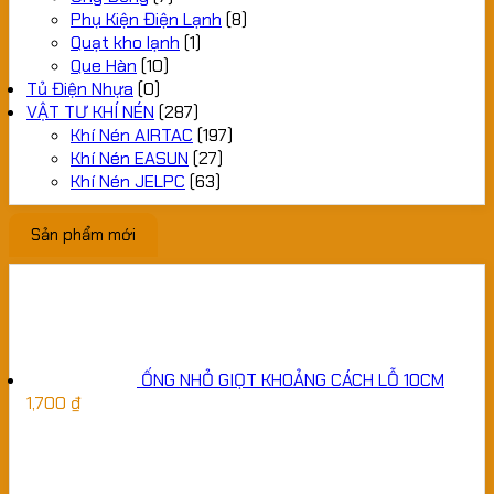
Phụ Kiện Điện Lạnh
(8)
Quạt kho lạnh
(1)
Que Hàn
(10)
Tủ Điện Nhựa
(0)
VẬT TƯ KHÍ NÉN
(287)
Khí Nén AIRTAC
(197)
Khí Nén EASUN
(27)
Khí Nén JELPC
(63)
Sản phẩm mới
ỐNG NHỎ GIỌT KHOẢNG CÁCH LỖ 10CM
1,700
₫