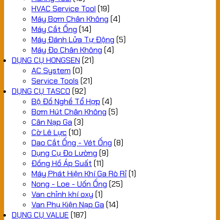
HVAC Service Tool
(19)
Máy Bơm Chân Không
(4)
Máy Cắt Ống
(14)
Máy Đánh Lửa Tự Động
(5)
Máy Đo Chân Không
(4)
DỤNG CỤ HONGSEN
(21)
AC System
(0)
Service Tools
(21)
DỤNG CỤ TASCO
(92)
Bộ Đồ Nghề Tổ Hợp
(4)
Bơm Hút Chân Không
(5)
Cân Nạp Ga
(3)
Cờ Lê Lực
(10)
Dao Cắt Ống - Vét Ống
(8)
Dụng Cụ Đo Lường
(9)
Đồng Hồ Áp Suất
(11)
Máy Phát Hiện Khí Ga Rò Rỉ
(1)
Nong - Loe - Uốn Ống
(25)
Van chỉnh khí oxy
(1)
Van Phụ Kiện Nạp Ga
(14)
DỤNG CỤ VALUE
(187)