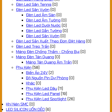
Đèn Led Sân Tennis
(0)
Đèn Led Sân Vườn
(0)
Đèn Led Âm Sàn
(0)
Đèn Led Âm Tường
(0)
Đèn Led Dưới Nước
(0)
Đèn Led Gắn Tường
(0)
Đèn Led Sân Vườn
(0)
Đèn Led Sản Xuất Theo Đơn Đặt Hàng
(0)
Đèn Led Treo Trần
(0)
Máng Đèn Chống Thấm - Chống Bụi
(0)
Máng Đèn Tán Quang
(0)
Máng Tán Quang Âm Trần
(0)
Phụ Kiện
(58)
Biến Áp 24V
(2)
Bộ Nguồn Pin Dự Phòng
(0)
Khác
(0)
Phụ Kiện Led Dây
(11)
Phụ Kiện Led Panel
(19)
Phụ Kiện Led Spotlight
(26)
Khí Nén SMC
(0)
LED SILICON UỐN DẺO
(6)