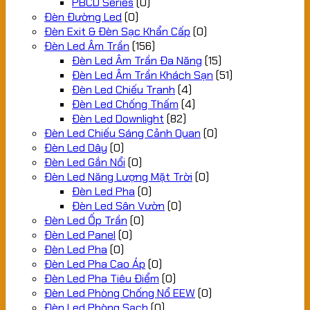
PBCD Series
(0)
Đèn Đường Led
(0)
Đèn Exit & Đèn Sạc Khẩn Cấp
(0)
Đèn Led Âm Trần
(156)
Đèn Led Âm Trần Đa Năng
(15)
Đèn Led Âm Trần Khách Sạn
(51)
Đèn Led Chiếu Tranh
(4)
Đèn Led Chống Thấm
(4)
Đèn Led Downlight
(82)
Đèn Led Chiếu Sáng Cảnh Quan
(0)
Đèn Led Dây
(0)
Đèn Led Gắn Nổi
(0)
Đèn Led Năng Lượng Mặt Trời
(0)
Đèn Led Pha
(0)
Đèn Led Sân Vườn
(0)
Đèn Led Ốp Trần
(0)
Đèn Led Panel
(0)
Đèn Led Pha
(0)
Đèn Led Pha Cao Áp
(0)
Đèn Led Pha Tiêu Điểm
(0)
Đèn Led Phòng Chống Nổ EEW
(0)
Đèn Led Phòng Sạch
(0)