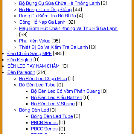
Bộ Dụng Cụ Sửa Chữa Hệ Thống Lạnh
(6)
Bộ Nong - Loe Ống Đồng
(44)
Dụng Cụ Kiểm Tra Rò Rỉ Ga
(4)
Đồng Hồ Nạp Ga Lạnh
(32)
Máy Bơm Hút Chân Không Và Thu Hồi Ga Lạnh
(53)
Phụ Kiện Value
(35)
Thiết Bị Đo Và Kiểm Tra Ga Lạnh
(13)
Đèn Chiếu Sáng MPE
(385)
Đèn Kingled
(0)
ĐÈN LED RAY NAM CHÂM
(10)
Đèn Paragon
(214)
Bộ Đèn Led Chụp Mica
(0)
Bộ Đèn Led Tube
(0)
Bộ Đèn Led Có Vòm Phản Quang
(0)
Bộ Đèn Led Kiểu Batten
(0)
Bộ Đèn Led V Shape
(0)
Bóng Đèn Led
(0)
Bóng Đèn Led Tube
(0)
PBCB Series
(0)
PBCC Series
(0)