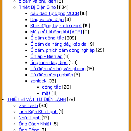
ổ cấm và phụ kiện
(5)
Thiết Bị Điện Sino
(1134)
cầu dao tự động MCCB
(16)
Dây và cáp điện
(4)
Khởi động từ, rơ-le nhiệt
(19)
Máy cắt không khí (ACB)
(0)
Ổ cắm công tắc
(889)
Ổ cắm đa năng dây kéo dài
(9)
Ổ cắm, phích cắm công nghiệp
(25)
Ổn áp - Biến áp
(11)
ống luồn dây điện
(101)
Tủ điện căn hộ, văn phòng
(18)
Tủ điện công nghiệp
(6)
zenlock
(36)
công tắc
(20)
mặt
(11)
THIẾT BỊ VẬT TƯ ĐIỆN LẠNH
(79)
Gas Lạnh
(34)
Linh Kiện Kho Lạnh
(1)
Nhớt Lạnh
(13)
Ống Cách Nhiệt
(5)
Ống Đồng
(7)