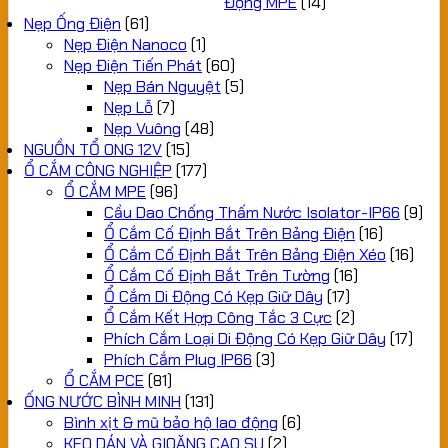
Động MPE
(14)
Nẹp Ống Điện
(61)
Nẹp Điện Nanoco
(1)
Nẹp Điện Tiến Phát
(60)
Nẹp Bán Nguyệt
(5)
Nẹp Lỗ
(7)
Nẹp Vuông
(48)
NGUỒN TỔ ONG 12V
(15)
Ổ CẮM CÔNG NGHIỆP
(177)
Ổ CẮM MPE
(96)
Cầu Dao Chống Thấm Nước Isolator-IP66
(9)
Ổ Cắm Cố Định Bắt Trên Bảng Điện
(16)
Ổ Cắm Cố Định Bắt Trên Bảng Điện Xéo
(16)
Ổ Cắm Cố Định Bắt Trên Tường
(16)
Ổ Cắm Di Động Có Kẹp Giữ Dây
(17)
Ổ Cắm Kết Hợp Công Tắc 3 Cực
(2)
Phích Cắm Loại Di Động Có Kẹp Giữ Dây
(17)
Phích Cắm Plug IP66
(3)
Ổ CẮM PCE
(81)
ỐNG NƯỚC BÌNH MINH
(131)
Bình xịt & mũ bảo hộ lao động
(6)
KEO DÁN VÀ GIOĂNG CAO SU
(2)