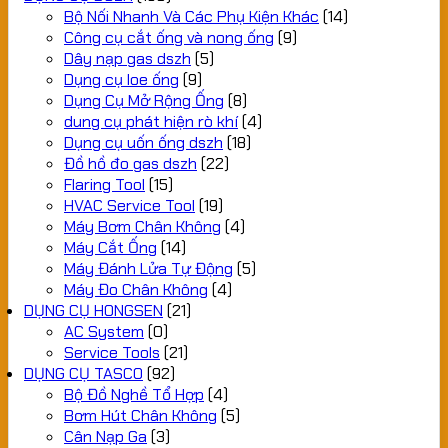
Bộ Nối Nhanh Và Các Phụ Kiện Khác
(14)
Công cụ cắt ống và nong ống
(9)
Dây nạp gas dszh
(5)
Dụng cụ loe ống
(9)
Dụng Cụ Mở Rộng Ống
(8)
dung cụ phát hiện rò khí
(4)
Dụng cụ uốn ống dszh
(18)
Đồ hồ đo gas dszh
(22)
Flaring Tool
(15)
HVAC Service Tool
(19)
Máy Bơm Chân Không
(4)
Máy Cắt Ống
(14)
Máy Đánh Lửa Tự Động
(5)
Máy Đo Chân Không
(4)
DỤNG CỤ HONGSEN
(21)
AC System
(0)
Service Tools
(21)
DỤNG CỤ TASCO
(92)
Bộ Đồ Nghề Tổ Hợp
(4)
Bơm Hút Chân Không
(5)
Cân Nạp Ga
(3)