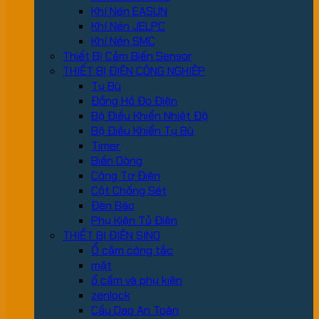
Khí Nén EASUN
Khí Nén JELPC
Khí Nén SMC
Thiết Bị Cảm Biến Sensor
THIẾT BỊ ĐIỆN CÔNG NGHIỆP
Tụ Bù
Đồng Hồ Đo Điện
Bộ Điều Khiển Nhiệt Độ
Bộ Điều Khiển Tụ Bù
Timer
Biến Dòng
Công Tơ Điện
Cột Chống Sét
Đèn Báo
Phụ Kiện Tủ Điện
THIẾT BỊ ĐIỆN SINO
Ổ cắm công tắc
mặt
ổ cấm và phụ kiện
zenlock
Cầu Dao An Toàn