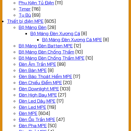
Phụ Kiện Tủ Điện
(111)
Timer
(116)
Tụ Bù
(69)
Thiết bị điện MPE
(605)
Bộ Máng Đèn
(28)
Bộ Máng Đèn Xương Cá
(8)
Bộ Máng Đèn Xương Cá MPE
(8)
Bộ Máng Đèn Batten MPE
(12)
Bộ Máng Đèn Chống Thấm
(10)
Bộ Máng Đèn Chống Thấm MPE
(10)
Đèn Âm Trần MPE
(89)
Đèn Bàn MPE
(8)
Đèn Báo Thoát Hiểm MPE
(17)
Đèn Chiếu Điểm MPE
(20)
Đèn Downlight MPE
(103)
Đèn High Bay MPE
(27)
Đèn Led Dây MPE
(17)
Đèn Led MPE
(119)
Đèn MPE
(604)
Đèn Ốp Trần MPE
(47)
Đèn Pha MPE
(50)