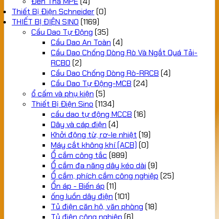
Đèn Thả MPE
(4)
Thiết Bị Điện Schneider
(0)
THIẾT BỊ ĐIỆN SINO
(1169)
Cầu Dao Tự Động
(35)
Cầu Dao An Toàn
(4)
Cầu Dao Chống Dòng Rò Và Ngắt Quá Tải-
RCBO
(2)
Cầu Dao Chống Dòng Rò-RRCB
(4)
Cầu Dao Tự Động-MCB
(24)
ổ cấm và phụ kiện
(5)
Thiết Bị Điện Sino
(1134)
cầu dao tự động MCCB
(16)
Dây và cáp điện
(4)
Khởi động từ, rơ-le nhiệt
(19)
Máy cắt không khí (ACB)
(0)
Ổ cắm công tắc
(889)
Ổ cắm đa năng dây kéo dài
(9)
Ổ cắm, phích cắm công nghiệp
(25)
Ổn áp - Biến áp
(11)
ống luồn dây điện
(101)
Tủ điện căn hộ, văn phòng
(18)
Tủ điện công nghiệp
(6)