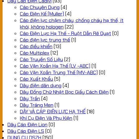
Dây Cáp Điện Cadivi
(93)
Cáp Chuyên Dụng
(4)
Cáp Điện Kế (Muller)
(4)
Cáp điện lực chậm cháy, chống cháy hạ thế, ít
khói, không hologen
(22)
Cáp Điện Lực Hạ Thế - Ruột Dẫn Rẽ Quạt
(0)
Cáp điện lực trung thế
(1)
Cáp điều khiển
(13)
Cáp Multiplex
(12)
Cáp Truyền Số Liệu
(2)
Cáp Vặn Xoắn Hạ Thế (LV -ABC)
(1)
Cáp Vặn Xoắn Trung Thế (MV-ABC)
(0)
Cáp Xuất Khẩu
(5)
Dây điện dân dụng
(4)
Dây Đồng Chữ Nhật Bọc Giấy Cách Điện
(1)
Dây Trần
(4)
Dây Tráng Men
(1)
DÂY VÀ CÁP ĐIỆN LỰC HẠ THẾ
(18)
Khí Cụ Điện Và Phụ Kiện
(1)
Dây Cáp Điện Lion
(0)
Dây Cáp Điện LS
(0)
DỤNG CỤ DSZH
(150)