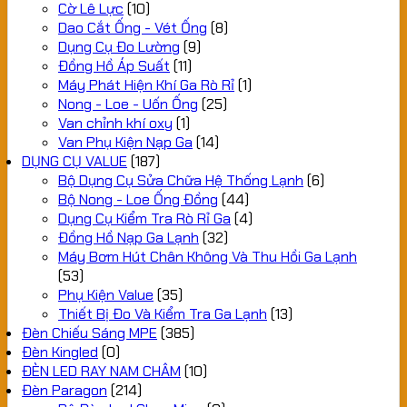
Cờ Lê Lực
(10)
Dao Cắt Ống - Vét Ống
(8)
Dụng Cụ Đo Lường
(9)
Đồng Hồ Áp Suất
(11)
Máy Phát Hiện Khí Ga Rò Rỉ
(1)
Nong - Loe - Uốn Ống
(25)
Van chỉnh khí oxy
(1)
Van Phụ Kiện Nạp Ga
(14)
DỤNG CỤ VALUE
(187)
Bộ Dụng Cụ Sửa Chữa Hệ Thống Lạnh
(6)
Bộ Nong - Loe Ống Đồng
(44)
Dụng Cụ Kiểm Tra Rò Rỉ Ga
(4)
Đồng Hồ Nạp Ga Lạnh
(32)
Máy Bơm Hút Chân Không Và Thu Hồi Ga Lạnh
(53)
Phụ Kiện Value
(35)
Thiết Bị Đo Và Kiểm Tra Ga Lạnh
(13)
Đèn Chiếu Sáng MPE
(385)
Đèn Kingled
(0)
ĐÈN LED RAY NAM CHÂM
(10)
Đèn Paragon
(214)