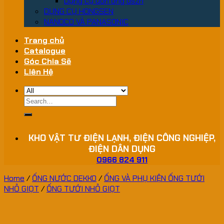
Dụng cụ uốn ống dszh
DỤNG CỤ HONGSEN
NANOCO VÀ PANASONIC
Trang chủ
Catalogue
Góc Chia Sẽ
Liên Hệ
Search
for:
KHO VẬT TƯ ĐIỆN LẠNH, ĐIỆN CÔNG NGHIỆP,
ĐIỆN DÂN DỤNG
0966 824 911
Home
/
ỐNG NƯỚC DEKKO
/
ỐNG VÀ PHỤ KIỆN ỐNG TƯỚI
NHỎ GIỌT
/
ỐNG TƯỚI NHỎ GIỌT