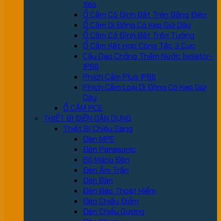
Xéo
Ổ Cắm Cố Định Bắt Trên Bảng Điện
Ổ Cắm Di Động Có Kẹp Giữ Dây
Ổ Cắm Cố Định Bắt Trên Tường
Ổ Cắm Kết Hợp Công Tắc 3 Cực
Cầu Dao Chống Thấm Nước Isolator-
IP66
Phích Cắm Plug IP66
Phích Cắm Loại Di Động Có Kẹp Giữ
Dây
Ổ CẮM PCE
THIẾT BỊ ĐIỆN DÂN DỤNG
Thiết Bị Chiếu Sáng
Đèn MPE
Đèn Panasonic
Bộ Máng Đèn
Đèn Âm Trần
Đèn Bàn
Đèn Báo Thoát Hiểm
Đèn Chiếu Điểm
Đèn Chiếu Gương