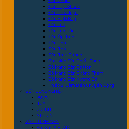
Đèn Chùm
Đèn Diệt Khuẩn
Đèn Downlight
Đèn High Bay
Đèn Led
Đèn Led Dây
Đèn Ốp Trần
Đèn Pha
Đèn Thả
Đèn Treo Tường
Phụ Kiện Đèn Chiếu Sáng
Bộ Máng Đèn Batten
Bộ Máng Đèn Chống Thấm
Bộ Máng Đèn Xương Cá
Thiết Bị Cảm Biến Chuyển Động
SƠN CÔNG NGHIỆP
KOVA
TOA
JOTUN
NIPPON
VẬT TƯ KHÍ NÉN
Khí Nén AIRTAC