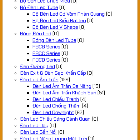
Bộ Đèn Led Chụp Mica
(0)
Bộ Đèn Led Tube
(0)
Bộ Đèn Led Có Vòm Phản Quang
(0)
Bộ Đèn Led Kiểu Batten
(0)
Bộ Đèn Led V Shape
(0)
Bóng Đèn Led
(0)
Bóng Đèn Led Tube
(0)
PBCB Series
(0)
PBCC Series
(0)
PBCD Series
(0)
Đèn Đường Led
(0)
Đèn Exit & Đèn Sạc Khẩn Cấp
(0)
Đèn Led Âm Trần
(156)
Đèn Led Âm Trần Đa Năng
(15)
Đèn Led Âm Trần Khách Sạn
(51)
Đèn Led Chiếu Tranh
(4)
Đèn Led Chống Thấm
(4)
Đèn Led Downlight
(82)
Đèn Led Chiếu Sáng Cảnh Quan
(0)
Đèn Led Dây
(0)
Đèn Led Gắn Nổi
(0)
Đèn Led Năng Lượng Mặt Trời
(0)