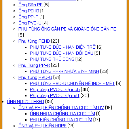
Ống Gân PE
(5)
Ống PEHD
(1)
Ống PP-R
(1)
Ống PVC-U
(4)
PHỤ TÙNG ỐNG GÂN PE VÀ GIOĂNG ỐNG GÂN PE
(5)
Phụ tùng PEHD
(23)
PHỤ TÙNG ĐÚC - HÀN ĐIỆN TRỞ
(6)
PHỤ TÙNG ĐÚC - HÀN ĐỐI ĐẦU
(5)
PHỤ TÙNG THỦ CÔNG
(12)
Phụ Tùng PP-R
(23)
PHỤ TÙNG PP-R NHỰA BÌNH MINH
(23)
Phụ tùng PVC-U
(61)
PHỤ TÙNG PVC-U CHUYỂN HỆ INCH - MÉT
(3)
Phụ tùng PVC-U hệ inch
(40)
Phụ tùng PVC-U hệ mét
(20)
ỐNG NƯỚC DEKKO
(151)
ỐNG VÀ PHỤ KIỆN CHỐNG TIA CỰC TÍM UV
(18)
ỐNG NHỰA CHỐNG TIA CỰC TÍM
(1)
PHỤ KIỆN CHỐNG TIA CỰC TÍM
(17)
ỐNG VÀ PHỤ KIỆN HDPE
(18)