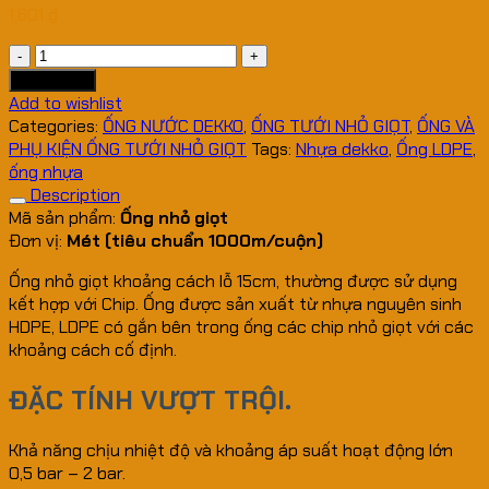
1,601
₫
ỐNG
NHỎ
Add to cart
GIỌT
Add to wishlist
KHOẢNG
Categories:
ỐNG NƯỚC DEKKO
,
ỐNG TƯỚI NHỎ GIỌT
,
ỐNG VÀ
CÁCH
PHỤ KIỆN ỐNG TƯỚI NHỎ GIỌT
Tags:
Nhựa dekko
,
Ống LDPE
,
LỖ
ống nhựa
15CM
Description
quantity
Mã sản phẩm:
Ống nhỏ giọt
Đơn vị:
Mét (tiêu chuẩn 1000m/cuộn)
Ống nhỏ giọt khoảng cách lỗ 15cm, thường được sử dụng
kết hợp với Chip. Ống được sản xuất từ nhựa nguyên sinh
HDPE, LDPE có gắn bên trong ống các chip nhỏ giọt với các
khoảng cách cố định.
ĐẶC TÍNH VƯỢT TRỘI.
Khả năng chịu nhiệt độ và khoảng áp suất hoạt động lớn
0,5 bar – 2 bar.