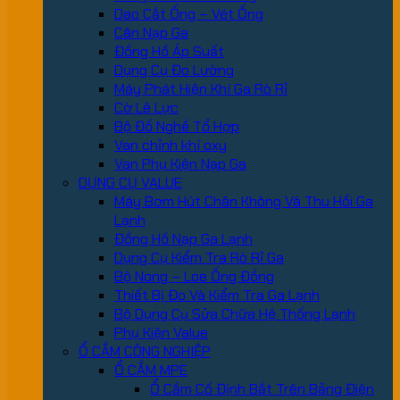
Dao Cắt Ống – Vét Ống
Cân Nạp Ga
Đồng Hồ Áp Suất
Dụng Cụ Đo Lường
Máy Phát Hiện Khí Ga Rò Rỉ
Cờ Lê Lực
Bộ Đồ Nghề Tổ Hợp
Van chỉnh khí oxy
Van Phụ Kiện Nạp Ga
DỤNG CỤ VALUE
Máy Bơm Hút Chân Không Và Thu Hồi Ga
Lạnh
Đồng Hồ Nạp Ga Lạnh
Dụng Cụ Kiểm Tra Rò Rỉ Ga
Bộ Nong – Loe Ống Đồng
Thiết Bị Đo Và Kiểm Tra Ga Lạnh
Bộ Dụng Cụ Sửa Chữa Hệ Thống Lạnh
Phụ Kiện Value
Ổ CẮM CÔNG NGHIỆP
Ổ CẮM MPE
Ổ Cắm Cố Định Bắt Trên Bảng Điện