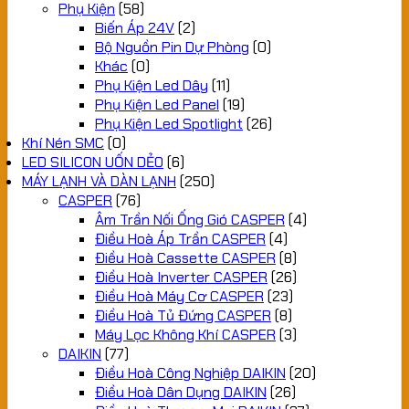
Phụ Kiện
(58)
Biến Áp 24V
(2)
Bộ Nguồn Pin Dự Phòng
(0)
Khác
(0)
Phụ Kiện Led Dây
(11)
Phụ Kiện Led Panel
(19)
Phụ Kiện Led Spotlight
(26)
Khí Nén SMC
(0)
LED SILICON UỐN DẺO
(6)
MÁY LẠNH VÀ DÀN LẠNH
(250)
CASPER
(76)
Âm Trần Nối Ống Gió CASPER
(4)
Điều Hoà Áp Trần CASPER
(4)
Điều Hoà Cassette CASPER
(8)
Điều Hoà Inverter CASPER
(26)
Điều Hoà Máy Cơ CASPER
(23)
Điều Hoà Tủ Đứng CASPER
(8)
Máy Lọc Không Khí CASPER
(3)
DAIKIN
(77)
Điều Hoà Công Nghiệp DAIKIN
(20)
Điều Hoà Dân Dụng DAIKIN
(26)