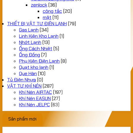
zenlock
(36)
công tắc
(20)
mặt
(11)
THIẾT BỊ VẬT TƯ ĐIỆN LẠNH
(79)
Gas Lạnh
(34)
Linh Kiện Kho Lạnh
(1)
Nhớt Lạnh
(13)
Ống Cách Nhiệt
(5)
Ống Đồng
(7)
Phụ Kiện Điện Lạnh
(8)
Quạt kho lạnh
(1)
Que Hàn
(10)
Tủ Điện Nhựa
(0)
VẬT TƯ KHÍ NÉN
(287)
Khí Nén AIRTAC
(197)
Khí Nén EASUN
(27)
Khí Nén JELPC
(63)
Sản phẩm mới