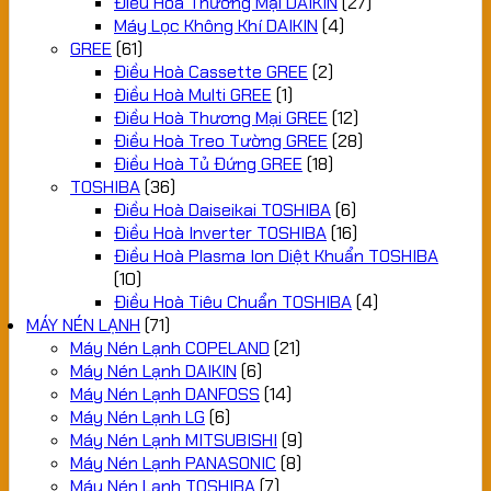
Điều Hoà Thương Mại DAIKIN
(27)
Máy Lọc Không Khí DAIKIN
(4)
GREE
(61)
Điều Hoà Cassette GREE
(2)
Điều Hoà Multi GREE
(1)
Điều Hoà Thương Mại GREE
(12)
Điều Hoà Treo Tường GREE
(28)
Điều Hoà Tủ Đứng GREE
(18)
TOSHIBA
(36)
Điều Hoà Daiseikai TOSHIBA
(6)
Điều Hoà Inverter TOSHIBA
(16)
Điều Hoà Plasma Ion Diệt Khuẩn TOSHIBA
(10)
Điều Hoà Tiêu Chuẩn TOSHIBA
(4)
MÁY NÉN LẠNH
(71)
Máy Nén Lạnh COPELAND
(21)
Máy Nén Lạnh DAIKIN
(6)
Máy Nén Lạnh DANFOSS
(14)
Máy Nén Lạnh LG
(6)
Máy Nén Lạnh MITSUBISHI
(9)
Máy Nén Lạnh PANASONIC
(8)
Máy Nén Lạnh TOSHIBA
(7)