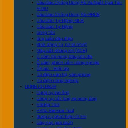
Cầu Dao Chống Dòng Rò Và Ngắt Quá Tải-
RCBO
Cầu Dao Chống Dòng Rò-RRCB
Cầu Dao Tự Động-MCB
Cầu Dao Tự Động
công tắc
ống luồn dây điện
Khởi động từ, rơ-le nhiệt
Máy cắt không khí (ACB)
Ổ cắm đa năng dây kéo dài
Ổ cắm, phích cắm công nghiệp
Ổn áp – Biến áp
Tủ điện căn hộ, văn phòng
Tủ điện công nghiệp
DỤNG CỤ DSZH
Dụng cụ loe ống
Công cụ cắt ống và nong ống
Flaring Tool
HVAC Service Tool
dung cụ phát hiện rò khí
Dây nạp gas dszh