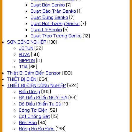
Quạt Bàn Senko
(7)
Quạt Đảo Trần Senko
(1)
Quạt Đứng Senko
(7)
Quạt Hút Tường Senko
(7)
Quạt Lỡ Senko
(5)
Quạt Treo Tường Senko
(12)
SƠN CÔNG NGHIỆP
(138)
JOTUN
(22)
KOVA
(50)
NIPPON
(0)
TOA
(66)
Thiết Bị Cảm Biến Sensor
(100)
THIẾT BỊ ĐIỆN
(854)
THIẾT BỊ ĐIỆN CÔNG NGHIỆP
(824)
Biến Dòng
(195)
Bộ Điều Khiển Nhiệt Độ
(68)
Bộ Điều Khiển Tụ Bù
(19)
Công Tơ Điện
(59)
Cột Chống Sét
(15)
Đèn Báo
(34)
Đồng Hồ Đo Điện
(138)