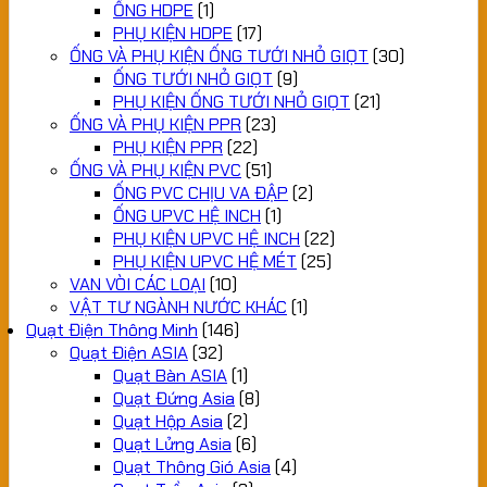
ỐNG HDPE
(1)
PHỤ KIỆN HDPE
(17)
ỐNG VÀ PHỤ KIỆN ỐNG TƯỚI NHỎ GIỌT
(30)
ỐNG TƯỚI NHỎ GIỌT
(9)
PHỤ KIỆN ỐNG TƯỚI NHỎ GIỌT
(21)
ỐNG VÀ PHỤ KIỆN PPR
(23)
PHỤ KIỆN PPR
(22)
ỐNG VÀ PHỤ KIỆN PVC
(51)
ỐNG PVC CHỊU VA ĐẬP
(2)
ỐNG UPVC HỆ INCH
(1)
PHỤ KIỆN UPVC HỆ INCH
(22)
PHỤ KIỆN UPVC HỆ MÉT
(25)
VAN VÒI CÁC LOẠI
(10)
VẬT TƯ NGÀNH NƯỚC KHÁC
(1)
Quạt Điện Thông Minh
(146)
Quạt Điện ASIA
(32)
Quạt Bàn ASIA
(1)
Quạt Đứng Asia
(8)
Quạt Hộp Asia
(2)
Quạt Lửng Asia
(6)
Quạt Thông Gió Asia
(4)