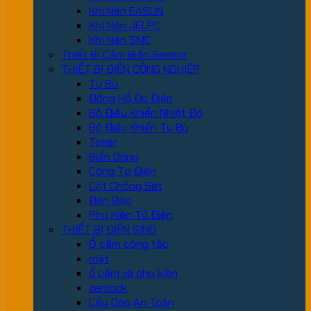
Khí Nén EASUN
Khí Nén JELPC
Khí Nén SMC
Thiết Bị Cảm Biến Sensor
THIẾT BỊ ĐIỆN CÔNG NGHIỆP
Tụ Bù
Đồng Hồ Đo Điện
Bộ Điều Khiển Nhiệt Độ
Bộ Điều Khiển Tụ Bù
Timer
Biến Dòng
Công Tơ Điện
Cột Chống Sét
Đèn Báo
Phụ Kiện Tủ Điện
THIẾT BỊ ĐIỆN SINO
Ổ cắm công tắc
mặt
ổ cấm và phụ kiện
zenlock
Cầu Dao An Toàn