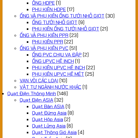
ỐNG HDPE
(1)
PHỤ KIỆN HDPE
(17)
ỐNG VÀ PHỤ KIỆN ỐNG TƯỚI NHỎ GIỌT
(30)
ỐNG TƯỚI NHỎ GIỌT
(9)
PHỤ KIỆN ỐNG TƯỚI NHỎ GIỌT
(21)
ỐNG VÀ PHỤ KIỆN PPR
(23)
PHỤ KIỆN PPR
(22)
ỐNG VÀ PHỤ KIỆN PVC
(51)
ỐNG PVC CHỊU VA ĐẬP
(2)
ỐNG UPVC HỆ INCH
(1)
PHỤ KIỆN UPVC HỆ INCH
(22)
PHỤ KIỆN UPVC HỆ MÉT
(25)
VAN VÒI CÁC LOẠI
(10)
VẬT TƯ NGÀNH NƯỚC KHÁC
(1)
Quạt Điện Thông Minh
(146)
Quạt Điện ASIA
(32)
Quạt Bàn ASIA
(1)
Quạt Đứng Asia
(8)
Quạt Hộp Asia
(2)
Quạt Lửng Asia
(6)
Quạt Thông Gió Asia
(4)