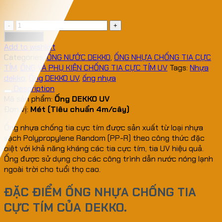
29,400
₫
ỐNG
NHỰA
Add to cart
CHỐNG
Add to wishlist
TIA
Categories:
ỐNG NƯỚC DEKKO
,
ỐNG NHỰA CHỐNG TIA CỰC
CỰC
TÍM
,
ỐNG VÀ PHỤ KIỆN CHỐNG TIA CỰC TÍM UV
Tags:
Nhựa
TÍM
dekko
,
Ống DEKKO UV
,
ống nhựa
quantity
Description
Mã sản phẩm:
Ống DEKKO UV
Đơn vị:
Mét (Tiêu chuẩn 4m/cây)
Ống nhựa chống tia cực tím được sản xuất từ loại nhựa
sạch Polypropylene Random (PP-R) theo công thức đặc
biệt với khả năng kháng các tia cực tím, tia UV hiệu quả.
Ống được sử dụng cho các công trình dẫn nước nóng lạnh
ngoài trời cho tuổi thọ cao.
ĐẶC ĐIỂM ỐNG NHỰA CHỐNG TIA
CỰC TÍM CỦA DEKKO.