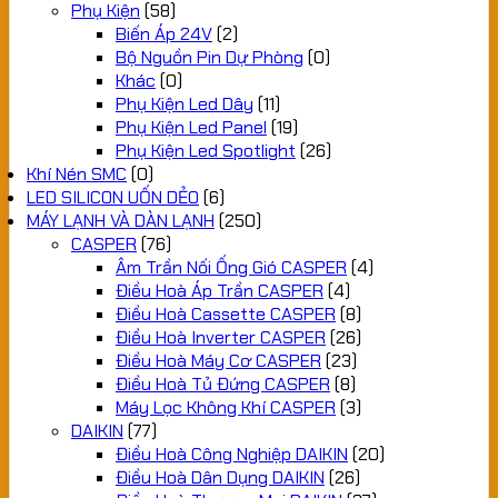
Phụ Kiện
(58)
Biến Áp 24V
(2)
Bộ Nguồn Pin Dự Phòng
(0)
Khác
(0)
Phụ Kiện Led Dây
(11)
Phụ Kiện Led Panel
(19)
Phụ Kiện Led Spotlight
(26)
Khí Nén SMC
(0)
LED SILICON UỐN DẺO
(6)
MÁY LẠNH VÀ DÀN LẠNH
(250)
CASPER
(76)
Âm Trần Nối Ống Gió CASPER
(4)
Điều Hoà Áp Trần CASPER
(4)
Điều Hoà Cassette CASPER
(8)
Điều Hoà Inverter CASPER
(26)
Điều Hoà Máy Cơ CASPER
(23)
Điều Hoà Tủ Đứng CASPER
(8)
Máy Lọc Không Khí CASPER
(3)
DAIKIN
(77)
Điều Hoà Công Nghiệp DAIKIN
(20)
Điều Hoà Dân Dụng DAIKIN
(26)