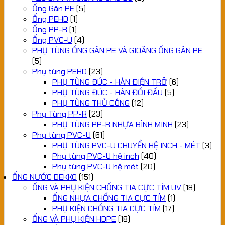
Ống Gân PE
(5)
Ống PEHD
(1)
Ống PP-R
(1)
Ống PVC-U
(4)
PHỤ TÙNG ỐNG GÂN PE VÀ GIOĂNG ỐNG GÂN PE
(5)
Phụ tùng PEHD
(23)
PHỤ TÙNG ĐÚC - HÀN ĐIỆN TRỞ
(6)
PHỤ TÙNG ĐÚC - HÀN ĐỐI ĐẦU
(5)
PHỤ TÙNG THỦ CÔNG
(12)
Phụ Tùng PP-R
(23)
PHỤ TÙNG PP-R NHỰA BÌNH MINH
(23)
Phụ tùng PVC-U
(61)
PHỤ TÙNG PVC-U CHUYỂN HỆ INCH - MÉT
(3)
Phụ tùng PVC-U hệ inch
(40)
Phụ tùng PVC-U hệ mét
(20)
ỐNG NƯỚC DEKKO
(151)
ỐNG VÀ PHỤ KIỆN CHỐNG TIA CỰC TÍM UV
(18)
ỐNG NHỰA CHỐNG TIA CỰC TÍM
(1)
PHỤ KIỆN CHỐNG TIA CỰC TÍM
(17)
ỐNG VÀ PHỤ KIỆN HDPE
(18)