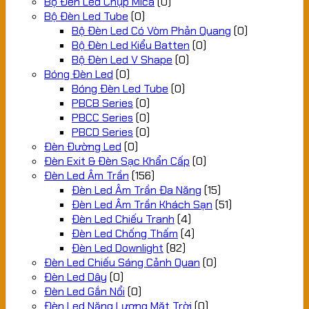
Bộ Đèn Led Chụp Mica
(0)
Bộ Đèn Led Tube
(0)
Bộ Đèn Led Có Vòm Phản Quang
(0)
Bộ Đèn Led Kiểu Batten
(0)
Bộ Đèn Led V Shape
(0)
Bóng Đèn Led
(0)
Bóng Đèn Led Tube
(0)
PBCB Series
(0)
PBCC Series
(0)
PBCD Series
(0)
Đèn Đường Led
(0)
Đèn Exit & Đèn Sạc Khẩn Cấp
(0)
Đèn Led Âm Trần
(156)
Đèn Led Âm Trần Đa Năng
(15)
Đèn Led Âm Trần Khách Sạn
(51)
Đèn Led Chiếu Tranh
(4)
Đèn Led Chống Thấm
(4)
Đèn Led Downlight
(82)
Đèn Led Chiếu Sáng Cảnh Quan
(0)
Đèn Led Dây
(0)
Đèn Led Gắn Nổi
(0)
Đèn Led Năng Lượng Mặt Trời
(0)