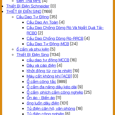
Đèn Thả MPE
(4)
Thiết Bị Điện Schneider
(0)
THIẾT BỊ ĐIỆN SINO
(1169)
Cầu Dao Tự Động
(35)
Cầu Dao An Toàn
(4)
Cầu Dao Chống Dòng Rò Và Ngắt Quá Tải-
RCBO
(2)
Cầu Dao Chống Dòng Rò-RRCB
(4)
Cầu Dao Tự Động-MCB
(24)
ổ cấm và phụ kiện
(5)
Thiết Bị Điện Sino
(1134)
cầu dao tự động MCCB
(16)
Dây và cáp điện
(4)
Khởi động từ, rơ-le nhiệt
(19)
Máy cắt không khí (ACB)
(0)
Ổ cắm công tắc
(889)
Ổ cắm đa năng dây kéo dài
(9)
Ổ cắm, phích cắm công nghiệp
(25)
Ổn áp - Biến áp
(11)
ống luồn dây điện
(101)
Tủ điện căn hộ, văn phòng
(18)
Tủ điện công nghiệp
(6)