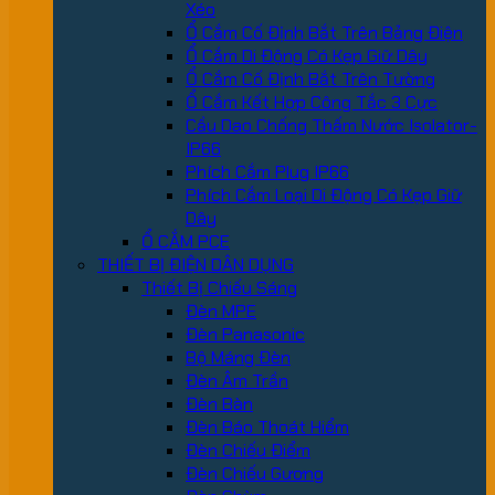
Xéo
Ổ Cắm Cố Định Bắt Trên Bảng Điện
Ổ Cắm Di Động Có Kẹp Giữ Dây
Ổ Cắm Cố Định Bắt Trên Tường
Ổ Cắm Kết Hợp Công Tắc 3 Cực
Cầu Dao Chống Thấm Nước Isolator-
IP66
Phích Cắm Plug IP66
Phích Cắm Loại Di Động Có Kẹp Giữ
Dây
Ổ CẮM PCE
THIẾT BỊ ĐIỆN DÂN DỤNG
Thiết Bị Chiếu Sáng
Đèn MPE
Đèn Panasonic
Bộ Máng Đèn
Đèn Âm Trần
Đèn Bàn
Đèn Báo Thoát Hiểm
Đèn Chiếu Điểm
Đèn Chiếu Gương