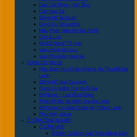
Dao Cắt Ống – Vét Ống
Cân Nạp Ga
Đồng Hồ Áp Suất
Dụng Cụ Đo Lường
Máy Phát Hiện Khí Ga Rò Rỉ
Cờ Lê Lực
Bộ Đồ Nghề Tổ Hợp
Van chỉnh khí oxy
Van Phụ Kiện Nạp Ga
DỤNG CỤ VALUE
Máy Bơm Hút Chân Không Và Thu Hồi Ga
Lạnh
Đồng Hồ Nạp Ga Lạnh
Dụng Cụ Kiểm Tra Rò Rỉ Ga
Bộ Nong – Loe Ống Đồng
Thiết Bị Đo Và Kiểm Tra Ga Lạnh
Bộ Dụng Cụ Sửa Chữa Hệ Thống Lạnh
Phụ Kiện Value
Ổ CẮM CÔNG NGHIỆP
Ổ CẮM MPE
Ổ Cắm Cố Định Bắt Trên Bảng Điện