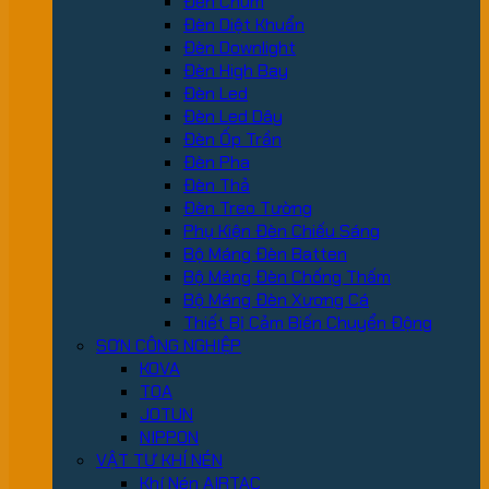
Đèn Chùm
Đèn Diệt Khuẩn
Đèn Downlight
Đèn High Bay
Đèn Led
Đèn Led Dây
Đèn Ốp Trần
Đèn Pha
Đèn Thả
Đèn Treo Tường
Phụ Kiện Đèn Chiếu Sáng
Bộ Máng Đèn Batten
Bộ Máng Đèn Chống Thấm
Bộ Máng Đèn Xương Cá
Thiết Bị Cảm Biến Chuyển Động
SƠN CÔNG NGHIỆP
KOVA
TOA
JOTUN
NIPPON
VẬT TƯ KHÍ NÉN
Khí Nén AIRTAC