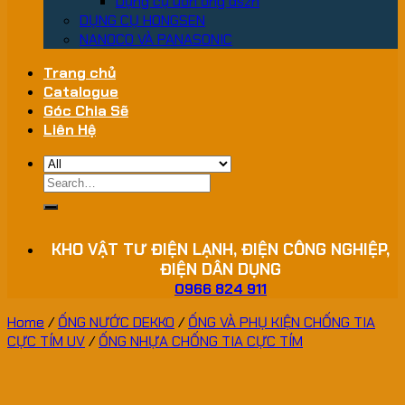
Dụng cụ uốn ống dszh
DỤNG CỤ HONGSEN
NANOCO VÀ PANASONIC
Trang chủ
Catalogue
Góc Chia Sẽ
Liên Hệ
Search
for:
KHO VẬT TƯ ĐIỆN LẠNH, ĐIỆN CÔNG NGHIỆP,
ĐIỆN DÂN DỤNG
0966 824 911
Home
/
ỐNG NƯỚC DEKKO
/
ỐNG VÀ PHỤ KIỆN CHỐNG TIA
CỰC TÍM UV
/
ỐNG NHỰA CHỐNG TIA CỰC TÍM