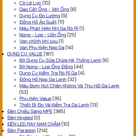
Cờ Lê Lực
(10)
Dao Cắt Ống - Vét Ống
(8)
Dụng Cụ Đo Lường
(9)
Đồng Hồ Áp Suất
(11)
Máy Phát Hiện Khí Ga Rò Rỉ
(1)
Nong - Loe - Uốn Ống
(25)
Van chỉnh khí oxy
(1)
Van Phụ Kiện Nạp Ga
(14)
DỤNG CỤ VALUE
(187)
Bộ Dụng Cụ Sửa Chữa Hệ Thống Lạnh
(6)
Bộ Nong - Loe Ống Đồng
(44)
Dụng Cụ Kiểm Tra Rò Rỉ Ga
(4)
Đồng Hồ Nạp Ga Lạnh
(32)
Máy Bơm Hút Chân Không Và Thu Hồi Ga Lạnh
(53)
Phụ Kiện Value
(35)
Thiết Bị Đo Và Kiểm Tra Ga Lạnh
(13)
Đèn Chiếu Sáng MPE
(385)
Đèn Kingled
(0)
ĐÈN LED RAY NAM CHÂM
(10)
Đèn Paragon
(214)