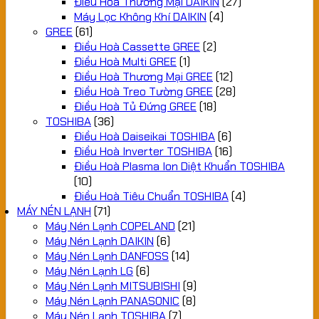
Điều Hoà Thương Mại DAIKIN
(27)
Máy Lọc Không Khí DAIKIN
(4)
GREE
(61)
Điều Hoà Cassette GREE
(2)
Điều Hoà Multi GREE
(1)
Điều Hoà Thương Mại GREE
(12)
Điều Hoà Treo Tường GREE
(28)
Điều Hoà Tủ Đứng GREE
(18)
TOSHIBA
(36)
Điều Hoà Daiseikai TOSHIBA
(6)
Điều Hoà Inverter TOSHIBA
(16)
Điều Hoà Plasma Ion Diệt Khuẩn TOSHIBA
(10)
Điều Hoà Tiêu Chuẩn TOSHIBA
(4)
MÁY NÉN LẠNH
(71)
Máy Nén Lạnh COPELAND
(21)
Máy Nén Lạnh DAIKIN
(6)
Máy Nén Lạnh DANFOSS
(14)
Máy Nén Lạnh LG
(6)
Máy Nén Lạnh MITSUBISHI
(9)
Máy Nén Lạnh PANASONIC
(8)
Máy Nén Lạnh TOSHIBA
(7)