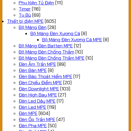
Phụ Kiện Tủ Điện
(111)
Timer
(116)
Tụ Bù
(69)
Thiết bị điện MPE
(605)
Bộ Máng Đèn
(28)
Bộ Máng Đèn Xương Cá
(8)
Bộ Máng Đèn Xương Cá MPE
(8)
Bộ Máng Đèn Batten MPE
(12)
Bộ Máng Đèn Chống Thấm
(10)
Bộ Máng Đèn Chống Thấm MPE
(10)
Đèn Âm Trần MPE
(89)
Đèn Bàn MPE
(8)
Đèn Báo Thoát Hiểm MPE
(17)
Đèn Chiếu Điểm MPE
(20)
Đèn Downlight MPE
(103)
Đèn High Bay MPE
(27)
Đèn Led Dây MPE
(17)
Đèn Led MPE
(119)
Đèn MPE
(604)
Đèn Ốp Trần MPE
(47)
Đèn Pha MPE
(50)