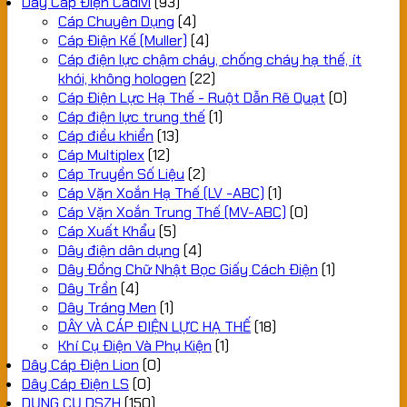
Dây Cáp Điện Cadivi
(93)
Cáp Chuyên Dụng
(4)
Cáp Điện Kế (Muller)
(4)
Cáp điện lực chậm cháy, chống cháy hạ thế, ít
khói, không hologen
(22)
Cáp Điện Lực Hạ Thế - Ruột Dẫn Rẽ Quạt
(0)
Cáp điện lực trung thế
(1)
Cáp điều khiển
(13)
Cáp Multiplex
(12)
Cáp Truyền Số Liệu
(2)
Cáp Vặn Xoắn Hạ Thế (LV -ABC)
(1)
Cáp Vặn Xoắn Trung Thế (MV-ABC)
(0)
Cáp Xuất Khẩu
(5)
Dây điện dân dụng
(4)
Dây Đồng Chữ Nhật Bọc Giấy Cách Điện
(1)
Dây Trần
(4)
Dây Tráng Men
(1)
DÂY VÀ CÁP ĐIỆN LỰC HẠ THẾ
(18)
Khí Cụ Điện Và Phụ Kiện
(1)
Dây Cáp Điện Lion
(0)
Dây Cáp Điện LS
(0)
DỤNG CỤ DSZH
(150)