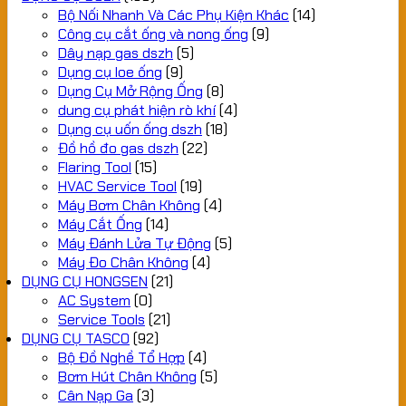
Bộ Nối Nhanh Và Các Phụ Kiện Khác
(14)
Công cụ cắt ống và nong ống
(9)
Dây nạp gas dszh
(5)
Dụng cụ loe ống
(9)
Dụng Cụ Mở Rộng Ống
(8)
dung cụ phát hiện rò khí
(4)
Dụng cụ uốn ống dszh
(18)
Đồ hồ đo gas dszh
(22)
Flaring Tool
(15)
HVAC Service Tool
(19)
Máy Bơm Chân Không
(4)
Máy Cắt Ống
(14)
Máy Đánh Lửa Tự Động
(5)
Máy Đo Chân Không
(4)
DỤNG CỤ HONGSEN
(21)
AC System
(0)
Service Tools
(21)
DỤNG CỤ TASCO
(92)
Bộ Đồ Nghề Tổ Hợp
(4)
Bơm Hút Chân Không
(5)
Cân Nạp Ga
(3)