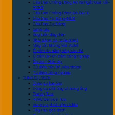
Cầu Dao Chống Dòng Rò Và Ngắt Quá Tải-
RCBO
Cầu Dao Chống Dòng Rò-RRCB
Cầu Dao Tự Động-MCB
Cầu Dao Tự Động
công tắc
ống luồn dây điện
Khởi động từ, rơ-le nhiệt
Máy cắt không khí (ACB)
Ổ cắm đa năng dây kéo dài
Ổ cắm, phích cắm công nghiệp
Ổn áp – Biến áp
Tủ điện căn hộ, văn phòng
Tủ điện công nghiệp
DỤNG CỤ DSZH
Dụng cụ loe ống
Công cụ cắt ống và nong ống
Flaring Tool
HVAC Service Tool
dung cụ phát hiện rò khí
Dây nạp gas dszh