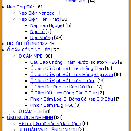
Động MPE
(14)
Nẹp Ống Điện
(61)
Nẹp Điện Nanoco
(1)
Nẹp Điện Tiến Phát
(60)
Nẹp Bán Nguyệt
(5)
Nẹp Lỗ
(7)
Nẹp Vuông
(48)
NGUỒN TỔ ONG 12V
(15)
Ổ CẮM CÔNG NGHIỆP
(177)
Ổ CẮM MPE
(96)
Cầu Dao Chống Thấm Nước Isolator-IP66
(9)
Ổ Cắm Cố Định Bắt Trên Bảng Điện
(16)
Ổ Cắm Cố Định Bắt Trên Bảng Điện Xéo
(16)
Ổ Cắm Cố Định Bắt Trên Tường
(16)
Ổ Cắm Di Động Có Kẹp Giữ Dây
(17)
Ổ Cắm Kết Hợp Công Tắc 3 Cực
(2)
Phích Cắm Loại Di Động Có Kẹp Giữ Dây
(17)
Phích Cắm Plug IP66
(3)
Ổ CẮM PCE
(81)
ỐNG NƯỚC BÌNH MINH
(131)
Bình xịt & mũ bảo hộ lao động
(6)
KEO DÁN VÀ GIOĂNG CAO SU
(2)