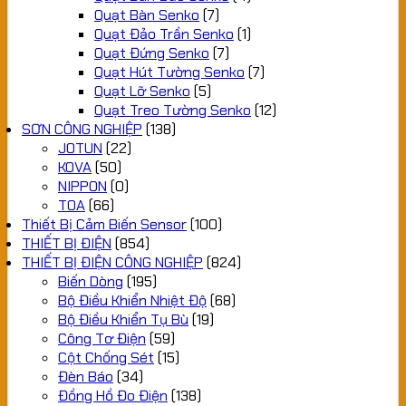
Quạt Bàn Senko
(7)
Quạt Đảo Trần Senko
(1)
Quạt Đứng Senko
(7)
Quạt Hút Tường Senko
(7)
Quạt Lỡ Senko
(5)
Quạt Treo Tường Senko
(12)
SƠN CÔNG NGHIỆP
(138)
JOTUN
(22)
KOVA
(50)
NIPPON
(0)
TOA
(66)
Thiết Bị Cảm Biến Sensor
(100)
THIẾT BỊ ĐIỆN
(854)
THIẾT BỊ ĐIỆN CÔNG NGHIỆP
(824)
Biến Dòng
(195)
Bộ Điều Khiển Nhiệt Độ
(68)
Bộ Điều Khiển Tụ Bù
(19)
Công Tơ Điện
(59)
Cột Chống Sét
(15)
Đèn Báo
(34)
Đồng Hồ Đo Điện
(138)