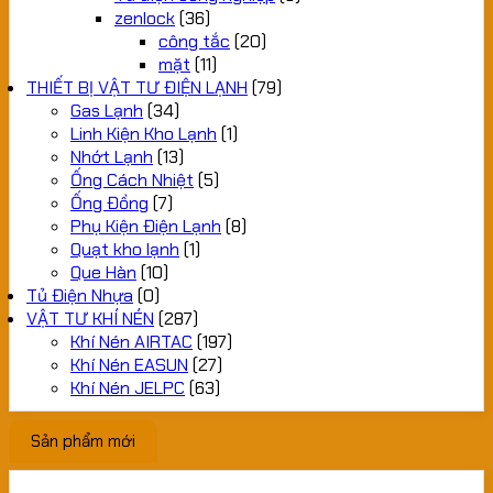
zenlock
(36)
công tắc
(20)
mặt
(11)
THIẾT BỊ VẬT TƯ ĐIỆN LẠNH
(79)
Gas Lạnh
(34)
Linh Kiện Kho Lạnh
(1)
Nhớt Lạnh
(13)
Ống Cách Nhiệt
(5)
Ống Đồng
(7)
Phụ Kiện Điện Lạnh
(8)
Quạt kho lạnh
(1)
Que Hàn
(10)
Tủ Điện Nhựa
(0)
VẬT TƯ KHÍ NÉN
(287)
Khí Nén AIRTAC
(197)
Khí Nén EASUN
(27)
Khí Nén JELPC
(63)
Sản phẩm mới