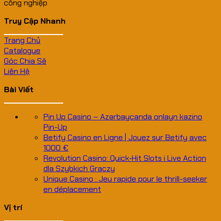
công nghiệp
Truy Cập Nhanh
Trang Chủ
Catalogue
Góc Chia Sẽ
Liên Hệ
Bài Viết
Pin Up Casino – Azərbaycanda onlayn kazino
Pin-Up
Betify Casino en Ligne | Jouez sur Betify avec
1000 €
Revolution Casino: Quick‑Hit Slots i Live Action
dla Szybkich Graczy
Unique Casino : Jeu rapide pour le thrill-seeker
en déplacement
Vị trí