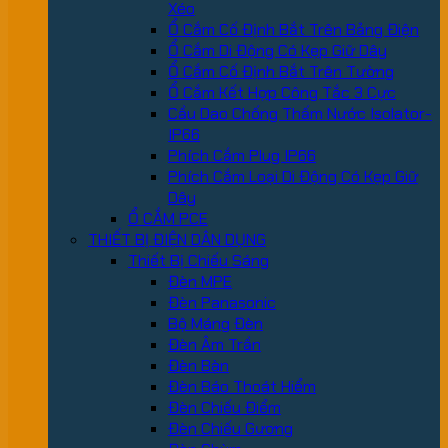
Xéo
Ổ Cắm Cố Định Bắt Trên Bảng Điện
Ổ Cắm Di Động Có Kẹp Giữ Dây
Ổ Cắm Cố Định Bắt Trên Tường
Ổ Cắm Kết Hợp Công Tắc 3 Cực
Cầu Dao Chống Thấm Nước Isolator-
IP66
Phích Cắm Plug IP66
Phích Cắm Loại Di Động Có Kẹp Giữ
Dây
Ổ CẮM PCE
THIẾT BỊ ĐIỆN DÂN DỤNG
Thiết Bị Chiếu Sáng
Đèn MPE
Đèn Panasonic
Bộ Máng Đèn
Đèn Âm Trần
Đèn Bàn
Đèn Báo Thoát Hiểm
Đèn Chiếu Điểm
Đèn Chiếu Gương