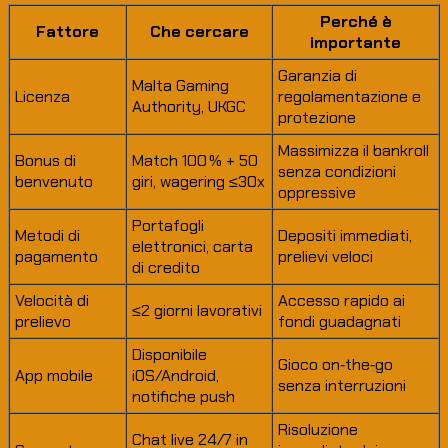
Perché è
Fattore
Che cercare
importante
Garanzia di
Malta Gaming
Licenza
regolamentazione e
Authority, UKGC
protezione
Massimizza il bankroll
Bonus di
Match 100 % + 50
senza condizioni
benvenuto
giri, wagering ≤30x
oppressive
Portafogli
Metodi di
Depositi immediati,
elettronici, carta
pagamento
prelievi veloci
di credito
Velocità di
Accesso rapido ai
≤2 giorni lavorativi
prelievo
fondi guadagnati
Disponibile
Gioco on‑the‑go
App mobile
iOS/Android,
senza interruzioni
notifiche push
Risoluzione
Chat live 24/7 in