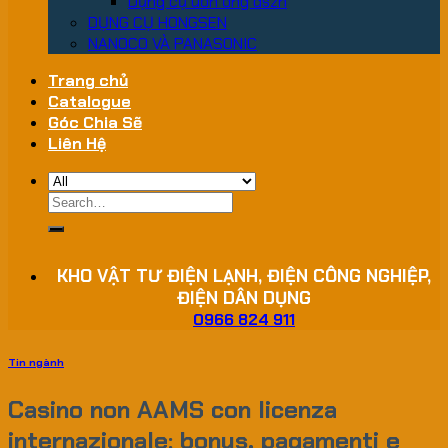
Dụng cụ uốn ống dszh
DỤNG CỤ HONGSEN
NANOCO VÀ PANASONIC
Trang chủ
Catalogue
Góc Chia Sẽ
Liên Hệ
Search
for:
KHO VẬT TƯ ĐIỆN LẠNH, ĐIỆN CÔNG NGHIỆP,
ĐIỆN DÂN DỤNG
0966 824 911
Tin ngành
Casino non AAMS con licenza
internazionale: bonus, pagamenti e