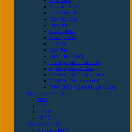
Đèn Chùm
Đèn Diệt Khuẩn
Đèn Downlight
Đèn High Bay
Đèn Led
Đèn Led Dây
Đèn Ốp Trần
Đèn Pha
Đèn Thả
Đèn Treo Tường
Phụ Kiện Đèn Chiếu Sáng
Bộ Máng Đèn Batten
Bộ Máng Đèn Chống Thấm
Bộ Máng Đèn Xương Cá
Thiết Bị Cảm Biến Chuyển Động
SƠN CÔNG NGHIỆP
KOVA
TOA
JOTUN
NIPPON
VẬT TƯ KHÍ NÉN
Khí Nén AIRTAC