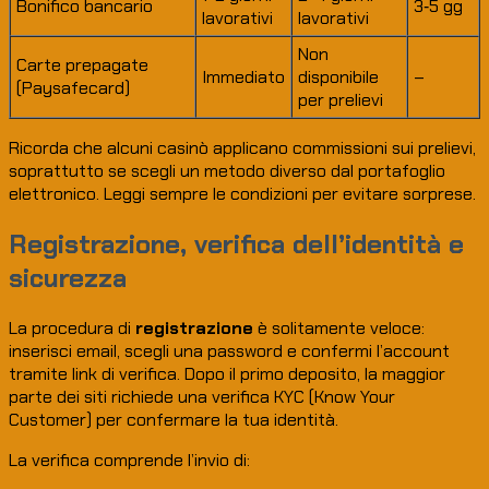
Bonifico bancario
3‑5 gg
lavorativi
lavorativi
Non
Carte prepagate
Immediato
disponibile
–
(Paysafecard)
per prelievi
Ricorda che alcuni casinò applicano commissioni sui prelievi,
soprattutto se scegli un metodo diverso dal portafoglio
elettronico. Leggi sempre le condizioni per evitare sorprese.
Registrazione, verifica dell’identità e
sicurezza
La procedura di
registrazione
è solitamente veloce:
inserisci email, scegli una password e confermi l’account
tramite link di verifica. Dopo il primo deposito, la maggior
parte dei siti richiede una verifica KYC (Know Your
Customer) per confermare la tua identità.
La verifica comprende l’invio di: