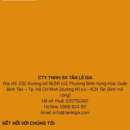
CTY TNHH SX TÂN LÊ GIA
Địa chỉ: 232 Đường số 18 (M1 cũ), Phường Bình Hưng Hòa, Quận
Bình Tân – Tp. Hồ Chí Minh (đường M1 cũ - KCN Tân Bình mở
rộng)
Mã số thuế: 0317150491
Hotline: 0966 824 911
Email: info@tanlegia.com
KẾT NỐI VỚI CHÚNG TÔI