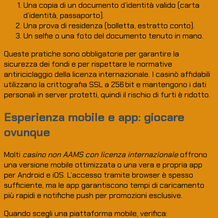
Una copia di un documento d’identità valido (carta
d’identità, passaporto).
Una prova di residenza (bolletta, estratto conto).
Un selfie o una foto del documento tenuto in mano.
Queste pratiche sono obbligatorie per garantire la
sicurezza dei fondi e per rispettare le normative
antiriciclaggio della licenza internazionale. I casinò affidabili
utilizzano la crittografia SSL a 256 bit e mantengono i dati
personali in server protetti, quindi il rischio di furti è ridotto.
Esperienza mobile e app: giocare
ovunque
Molti
casino non AAMS con licenza internazionale
offrono
una versione mobile ottimizzata o una vera e propria app
per Android e iOS. L’accesso tramite browser è spesso
sufficiente, ma le app garantiscono tempi di caricamento
più rapidi e notifiche push per promozioni esclusive.
Quando scegli una piattaforma mobile, verifica: