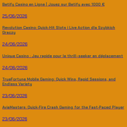
Betify Casino en Ligne | Jouez sur Betify avec 1000 €
25/06/2026
Revolution Casino: Quick‑Hit Slots i Live Action dla Szybkich
Graczy
24/06/2026
Unique Casino : Jeu rapide pour le thrill-seeker en déplacement
24/06/2026
TrueFortune Mobile Gaming: Quick Wins, Rapid Sessions, and
Endless Variety
23/06/2026
AviaMasters: Quick‑Fire Crash Gaming for the Fast‑Paced Player
23/06/2026