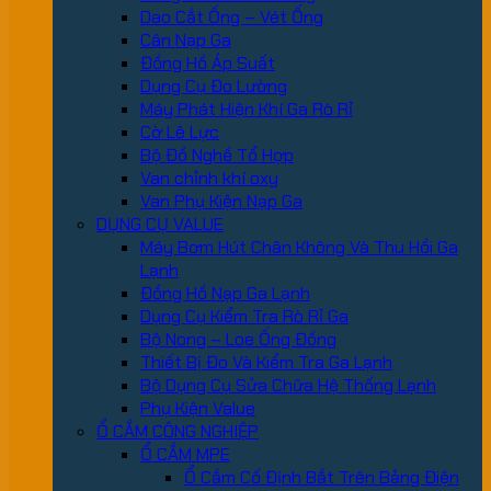
Dao Cắt Ống – Vét Ống
Cân Nạp Ga
Đồng Hồ Áp Suất
Dụng Cụ Đo Lường
Máy Phát Hiện Khí Ga Rò Rỉ
Cờ Lê Lực
Bộ Đồ Nghề Tổ Hợp
Van chỉnh khí oxy
Van Phụ Kiện Nạp Ga
DỤNG CỤ VALUE
Máy Bơm Hút Chân Không Và Thu Hồi Ga
Lạnh
Đồng Hồ Nạp Ga Lạnh
Dụng Cụ Kiểm Tra Rò Rỉ Ga
Bộ Nong – Loe Ống Đồng
Thiết Bị Đo Và Kiểm Tra Ga Lạnh
Bộ Dụng Cụ Sửa Chữa Hệ Thống Lạnh
Phụ Kiện Value
Ổ CẮM CÔNG NGHIỆP
Ổ CẮM MPE
Ổ Cắm Cố Định Bắt Trên Bảng Điện