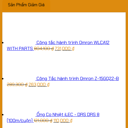
Sản Phẩm Giảm Giá
Công tắc hành trình Omron WLCA12
WITH PARTS
804,100
₫
731,000
₫
Công Tắc hành trình Omron Z-15GQ22-B
289,300
₫
263,000
₫
Ống Co Nhiệt iLEC - DRS DRS 8
(100m/cuộn)
121,000
₫
110,000
₫