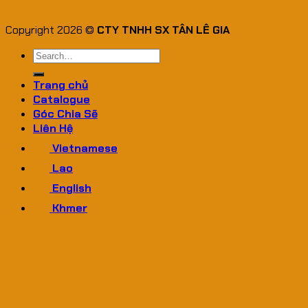
Copyright 2026 ©
CTY TNHH SX TÂN LÊ GIA
Search
for:
Trang chủ
Catalogue
Góc Chia Sẽ
Liên Hệ
Vietnamese
Lao
English
Khmer