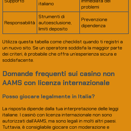
Supporto
immediata dei
italiano
problemi
Strumenti di
Prevenzione
Responsabilità
autoesclusione,
dipendenza
limiti deposito
Utilizza questa tabella come checklist quando ti registri a
un nuovo sito. Se un operatore soddisfa la maggior parte
dei criteri, è probabile che offra un’esperienza sicura e
soddisfacente.
Domande frequenti sui casino non
AAMS con licenza internazionale
Posso giocare legalmente in Italia?
La risposta dipende dalla tua interpretazione delle leggi
italiane. I casinò con licenza internazionale non sono
autorizzati dall’AAMS, ma sono legali in molti altri paesi.
Tuttavia, è consigliabile giocare con moderazione e