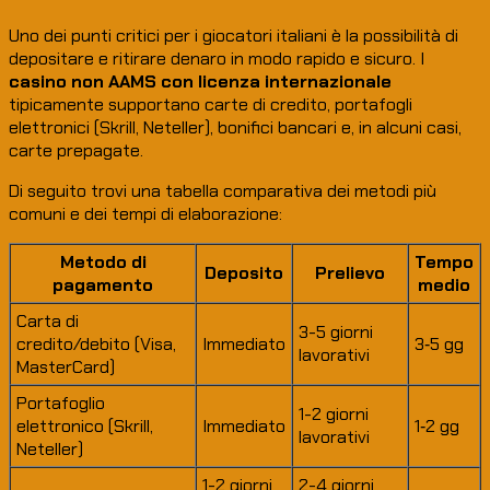
Uno dei punti critici per i giocatori italiani è la possibilità di
depositare e ritirare denaro in modo rapido e sicuro. I
casino non AAMS con licenza internazionale
tipicamente supportano carte di credito, portafogli
elettronici (Skrill, Neteller), bonifici bancari e, in alcuni casi,
carte prepagate.
Di seguito trovi una tabella comparativa dei metodi più
comuni e dei tempi di elaborazione:
Metodo di
Tempo
Deposito
Prelievo
pagamento
medio
Carta di
3-5 giorni
credito/debito (Visa,
Immediato
3‑5 gg
lavorativi
MasterCard)
Portafoglio
1-2 giorni
elettronico (Skrill,
Immediato
1‑2 gg
lavorativi
Neteller)
1-2 giorni
2-4 giorni