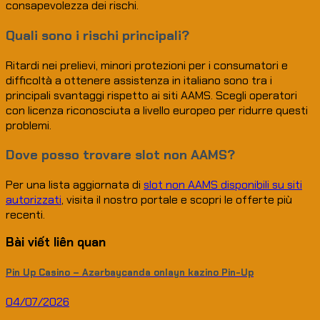
consapevolezza dei rischi.
Quali sono i rischi principali?
Ritardi nei prelievi, minori protezioni per i consumatori e
difficoltà a ottenere assistenza in italiano sono tra i
principali svantaggi rispetto ai siti AAMS. Scegli operatori
con licenza riconosciuta a livello europeo per ridurre questi
problemi.
Dove posso trovare slot non AAMS?
Per una lista aggiornata di
slot non AAMS disponibili su siti
autorizzati
, visita il nostro portale e scopri le offerte più
recenti.
Bài viết liên quan
Pin Up Casino – Azərbaycanda onlayn kazino Pin-Up
04/07/2026