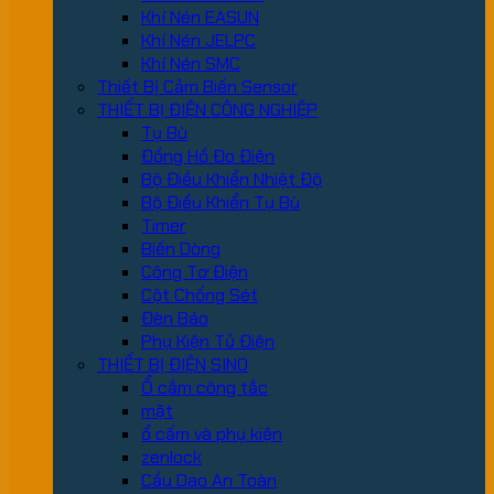
Khí Nén EASUN
Khí Nén JELPC
Khí Nén SMC
Thiết Bị Cảm Biến Sensor
THIẾT BỊ ĐIỆN CÔNG NGHIỆP
Tụ Bù
Đồng Hồ Đo Điện
Bộ Điều Khiển Nhiệt Độ
Bộ Điều Khiển Tụ Bù
Timer
Biến Dòng
Công Tơ Điện
Cột Chống Sét
Đèn Báo
Phụ Kiện Tủ Điện
THIẾT BỊ ĐIỆN SINO
Ổ cắm công tắc
mặt
ổ cấm và phụ kiện
zenlock
Cầu Dao An Toàn