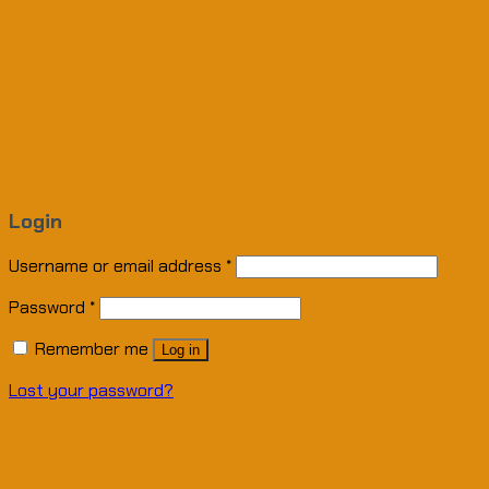
Login
Username or email address
*
Password
*
Remember me
Log in
Lost your password?