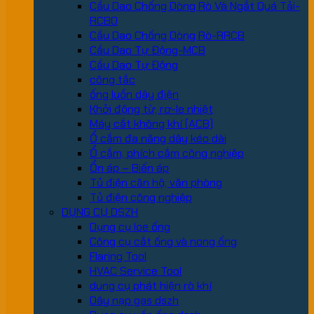
Cầu Dao Chống Dòng Rò Và Ngắt Quá Tải-
RCBO
Cầu Dao Chống Dòng Rò-RRCB
Cầu Dao Tự Động-MCB
Cầu Dao Tự Động
công tắc
ống luồn dây điện
Khởi động từ, rơ-le nhiệt
Máy cắt không khí (ACB)
Ổ cắm đa năng dây kéo dài
Ổ cắm, phích cắm công nghiệp
Ổn áp – Biến áp
Tủ điện căn hộ, văn phòng
Tủ điện công nghiệp
DỤNG CỤ DSZH
Dụng cụ loe ống
Công cụ cắt ống và nong ống
Flaring Tool
HVAC Service Tool
dung cụ phát hiện rò khí
Dây nạp gas dszh