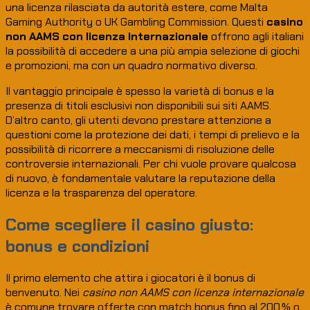
una licenza rilasciata da autorità estere, come Malta
Gaming Authority o UK Gambling Commission. Questi
casino
non AAMS con licenza internazionale
offrono agli italiani
la possibilità di accedere a una più ampia selezione di giochi
e promozioni, ma con un quadro normativo diverso.
Il vantaggio principale è spesso la varietà di bonus e la
presenza di titoli esclusivi non disponibili sui siti AAMS.
D’altro canto, gli utenti devono prestare attenzione a
questioni come la protezione dei dati, i tempi di prelievo e la
possibilità di ricorrere a meccanismi di risoluzione delle
controversie internazionali. Per chi vuole provare qualcosa
di nuovo, è fondamentale valutare la reputazione della
licenza e la trasparenza del operatore.
Come scegliere il casino giusto:
bonus e condizioni
Il primo elemento che attira i giocatori è il bonus di
benvenuto. Nei
casino non AAMS con licenza internazionale
è comune trovare offerte con match bonus fino al 200 % o