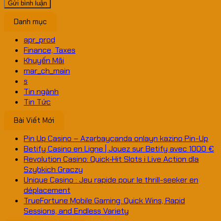
Danh mục
apr_prod
Finance, Taxes
Khuyến Mãi
mar_ch_main
s
Tin ngành
Tin Tức
Bài Viết Mới
Pin Up Casino – Azərbaycanda onlayn kazino Pin-Up
Betify Casino en Ligne | Jouez sur Betify avec 1000 €
Revolution Casino: Quick‑Hit Slots i Live Action dla
Szybkich Graczy
Unique Casino : Jeu rapide pour le thrill-seeker en
déplacement
TrueFortune Mobile Gaming: Quick Wins, Rapid
Sessions, and Endless Variety