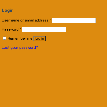
Login
Username or email address
*
Password
*
Remember me
Log in
Lost your password?