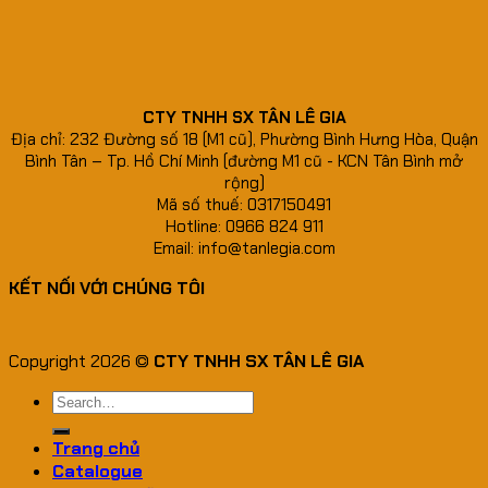
CTY TNHH SX TÂN LÊ GIA
Địa chỉ: 232 Đường số 18 (M1 cũ), Phường Bình Hưng Hòa, Quận
Bình Tân – Tp. Hồ Chí Minh (đường M1 cũ - KCN Tân Bình mở
rộng)
Mã số thuế: 0317150491
Hotline: 0966 824 911
Email: info@tanlegia.com
KẾT NỐI VỚI CHÚNG TÔI
Copyright 2026 ©
CTY TNHH SX TÂN LÊ GIA
Search
for:
Trang chủ
Catalogue