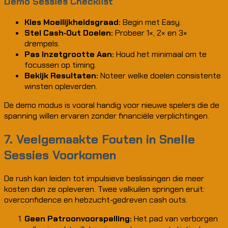
Demo Sessies Checklist
Kies Moeilijkheidsgraad:
Begin met Easy.
Stel Cash‑Out Doelen:
Probeer 1×, 2× en 3×
drempels.
Pas Inzetgrootte Aan:
Houd het minimaal om te
focussen op timing.
Bekijk Resultaten:
Noteer welke doelen consistente
winsten opleverden.
De demo modus is vooral handig voor nieuwe spelers die de
spanning willen ervaren zonder financiële verplichtingen.
7. Veelgemaakte Fouten in Snelle
Sessies Voorkomen
De rush kan leiden tot impulsieve beslissingen die meer
kosten dan ze opleveren. Twee valkuilen springen eruit:
overconfidence en hebzucht‑gedreven cash outs.
Geen Patroonvoorspelling:
Het pad van verborgen