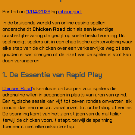
Posted on
11/04/2026
by
mbsupport
In de bruisende wereld van online casino spellen
onderscheidt
Chicken Road
zich als een levendige
crash‑stijl ervaring die gedijt op snelle besluitvorming. Dit
spel nodigt spelers uit in een chaotische achtervolging waar
elke stap van de chicken over een verkeer‑rijke weg of een
gouden ei kan brengen of de inzet van de speler in stof kan
doen veranderen.
1. De Essentie van Rapid Play
Chicken Road
’s kernlus is ontworpen voor spelers die
adrenaline willen in seconden in plaats van uren van grind.
Een typische sessie kan vijf tot zeven rondes omvatten, elk
minder dan een minuut vanaf inzet tot uitbetaling of verlies.
De spanning komt van het zien stijgen van de multiplier
terwijl de chicken vooruit stapt, terwijl de spanning
toeneemt met elke riskante stap.