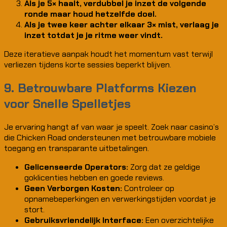
Als je 5× haalt, verdubbel je inzet de volgende
ronde maar houd hetzelfde doel.
Als je twee keer achter elkaar 3× mist, verlaag je
inzet totdat je je ritme weer vindt.
Deze iteratieve aanpak houdt het momentum vast terwijl
verliezen tijdens korte sessies beperkt blijven.
9. Betrouwbare Platforms Kiezen
voor Snelle Spelletjes
Je ervaring hangt af van waar je speelt. Zoek naar casino’s
die Chicken Road ondersteunen met betrouwbare mobiele
toegang en transparante uitbetalingen.
Gelicenseerde Operators:
Zorg dat ze geldige
goklicenties hebben en goede reviews.
Geen Verborgen Kosten:
Controleer op
opnamebeperkingen en verwerkingstijden voordat je
stort.
Gebruiksvriendelijk Interface:
Een overzichtelijke