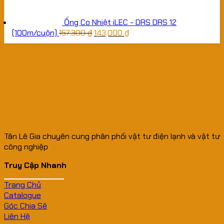
Ống Co Nhiệt iLEC - DRS DRS 12
(100m/cuộn)
157,300
₫
143,000
₫
Tân Lê Gia chuyên cung phân phối vật tư điện lạnh và vật tư
công nghiệp
Truy Cập Nhanh
Trang Chủ
Catalogue
Góc Chia Sẽ
Liên Hệ