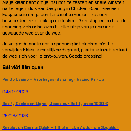
Als je klaar bent om je instinct te testen en snelle winsten
na te jagen, duik vandaag nog in Chicken Road. Kies een
Easy sessie om je comfortabel te voelen—zet een
bescheiden inzet, mik op die lekkere 3× multiplier, en laat de
spanning zich opbouwen bij elke stap van je chicken’s
gewaagde weg over de weg.
Je volgende snelle dosis spanning ligt slechts één tik
verwijderd: kies je moeilijkheidsgraad, plaats je inzet, en laat
de weg zich voor je ontvouwen. Goede crossing!
Bài viết liên quan
Pin Up Casino – Azərbaycanda onlayn kazino Pin-Up
04/07/2026
Betify Casino en Ligne | Jouez sur Betify avec 1000 €
25/06/2026
Revolution Casino: Quick‑Hit Slots i Live Action dla Szybkich