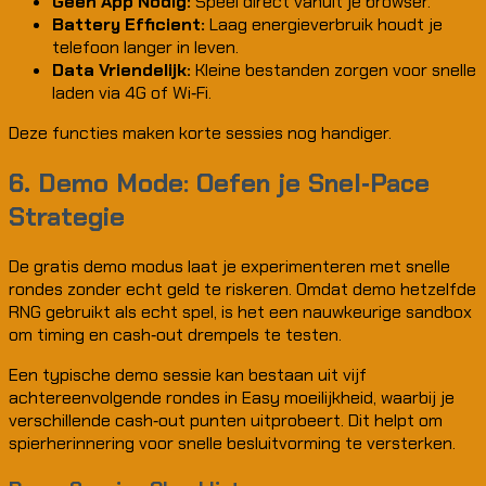
Geen App Nodig:
Speel direct vanuit je browser.
Battery Efficient:
Laag energieverbruik houdt je
telefoon langer in leven.
Data Vriendelijk:
Kleine bestanden zorgen voor snelle
laden via 4G of Wi‑Fi.
Deze functies maken korte sessies nog handiger.
6. Demo Mode: Oefen je Snel‑Pace
Strategie
De gratis demo modus laat je experimenteren met snelle
rondes zonder echt geld te riskeren. Omdat demo hetzelfde
RNG gebruikt als echt spel, is het een nauwkeurige sandbox
om timing en cash‑out drempels te testen.
Een typische demo sessie kan bestaan uit vijf
achtereenvolgende rondes in Easy moeilijkheid, waarbij je
verschillende cash‑out punten uitprobeert. Dit helpt om
spierherinnering voor snelle besluitvorming te versterken.