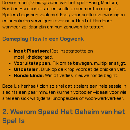
De vier moeilijkheidsgraden van het spel—Easy, Medium,
Hard en Hardcore—stellen snelle experimenten mogelijk.
Spelers beginnen vaak met Easy voor snelle overwinningen
en schakelen vervolgens over naar Hard of Hardcore
wanneer ze klaar zijn om hun zenuwen te testen.
Gameplay Flow in een Oogwenk
Inzet Plaatsen:
Kies inzetgrootte en
moeilijkheidsgraad.
Vooruitstappen:
Tik om te bewegen; multiplier stijgt.
Uitbetalen:
Druk op de knop voordat de chicken valt.
Ronde Einde:
Win of verlies; nieuwe ronde begint.
Deze lus herhaalt zich zo snel dat spelers een hele sessie in
slechts een paar minuten kunnen voltooien—ideaal voor wie
snel een kick wil tijdens lunchpauzes of woon‑werkverkeer.
2. Waarom Speed Het Geheim van het
Spel Is