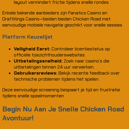
layout vermindert frictie tijdens snelle rondes.
Enkele bekende aanbieders zijn Fanatics Casino en
DraftKings Casino—beiden bieden Chicken Road met
eenvoudige mobiele navigatie geschikt voor snelle sessies.
Platform Keuzelijst
Veiligheid Eerst:
Controleer licentiestatus op
officiële toezichthouderswebsites.
Uitbetalingssnelheid:
Zoek naar casino’s die
uitbetalingen binnen 24 uur verwerken.
Gebruikersreviews:
Bekijk recente feedback over
technische problemen tijdens het spelen.
Deze eenvoudige screening bespaart je tijd en frustratie
tijdens snelle speelmomenten.
Begin Nu Aan Je Snelle Chicken Road
Avontuur!