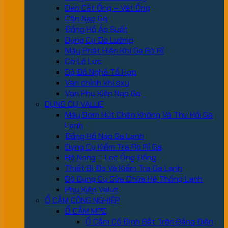
Dao Cắt Ống – Vét Ống
Cân Nạp Ga
Đồng Hồ Áp Suất
Dụng Cụ Đo Lường
Máy Phát Hiện Khí Ga Rò Rỉ
Cờ Lê Lực
Bộ Đồ Nghề Tổ Hợp
Van chỉnh khí oxy
Van Phụ Kiện Nạp Ga
DỤNG CỤ VALUE
Máy Bơm Hút Chân Không Và Thu Hồi Ga
Lạnh
Đồng Hồ Nạp Ga Lạnh
Dụng Cụ Kiểm Tra Rò Rỉ Ga
Bộ Nong – Loe Ống Đồng
Thiết Bị Đo Và Kiểm Tra Ga Lạnh
Bộ Dụng Cụ Sửa Chữa Hệ Thống Lạnh
Phụ Kiện Value
Ổ CẮM CÔNG NGHIỆP
Ổ CẮM MPE
Ổ Cắm Cố Định Bắt Trên Bảng Điện