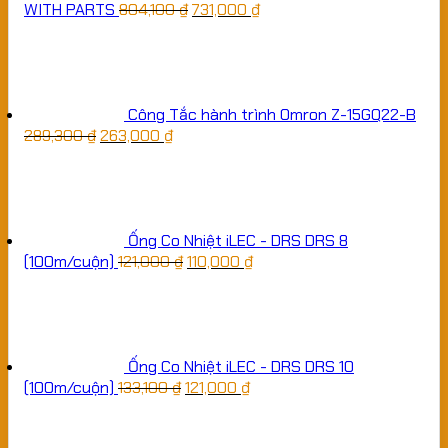
WITH PARTS
804,100
₫
731,000
₫
Công Tắc hành trình Omron Z-15GQ22-B
289,300
₫
263,000
₫
Ống Co Nhiệt iLEC - DRS DRS 8
(100m/cuộn)
121,000
₫
110,000
₫
Ống Co Nhiệt iLEC - DRS DRS 10
(100m/cuộn)
133,100
₫
121,000
₫