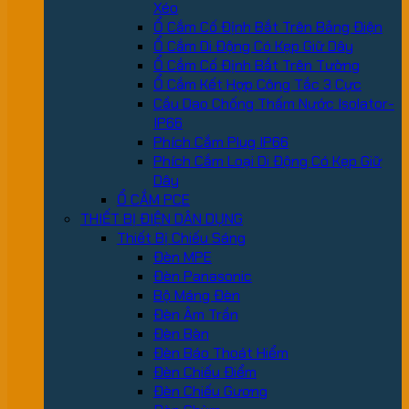
Xéo
Ổ Cắm Cố Định Bắt Trên Bảng Điện
Ổ Cắm Di Động Có Kẹp Giữ Dây
Ổ Cắm Cố Định Bắt Trên Tường
Ổ Cắm Kết Hợp Công Tắc 3 Cực
Cầu Dao Chống Thấm Nước Isolator-
IP66
Phích Cắm Plug IP66
Phích Cắm Loại Di Động Có Kẹp Giữ
Dây
Ổ CẮM PCE
THIẾT BỊ ĐIỆN DÂN DỤNG
Thiết Bị Chiếu Sáng
Đèn MPE
Đèn Panasonic
Bộ Máng Đèn
Đèn Âm Trần
Đèn Bàn
Đèn Báo Thoát Hiểm
Đèn Chiếu Điểm
Đèn Chiếu Gương