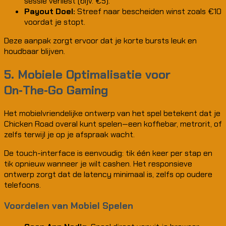
sessie verliest (bijv. €5).
Payout Doel:
Streef naar bescheiden winst zoals €10
voordat je stopt.
Deze aanpak zorgt ervoor dat je korte bursts leuk en
houdbaar blijven.
5. Mobiele Optimalisatie voor
On‑The‑Go Gaming
Het mobielvriendelijke ontwerp van het spel betekent dat je
Chicken Road overal kunt spelen—een koffiebar, metrorit, of
zelfs terwijl je op je afspraak wacht.
De touch-interface is eenvoudig: tik één keer per stap en
tik opnieuw wanneer je wilt cashen. Het responsieve
ontwerp zorgt dat de latency minimaal is, zelfs op oudere
telefoons.
Voordelen van Mobiel Spelen