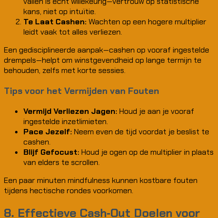
vallen is echt willekeurig—vertrouw op statistische
kans, niet op intuïtie.
Te Laat Cashen:
Wachten op een hogere multiplier
leidt vaak tot alles verliezen.
Een gedisciplineerde aanpak—cashen op vooraf ingestelde
drempels—helpt om winstgevendheid op lange termijn te
behouden, zelfs met korte sessies.
Tips voor het Vermijden van Fouten
Vermijd Verliezen Jagen:
Houd je aan je vooraf
ingestelde inzetlimieten.
Pace Jezelf:
Neem even de tijd voordat je beslist te
cashen.
Blijf Gefocust:
Houd je ogen op de multiplier in plaats
van elders te scrollen.
Een paar minuten mindfulness kunnen kostbare fouten
tijdens hectische rondes voorkomen.
8. Effectieve Cash‑Out Doelen voor