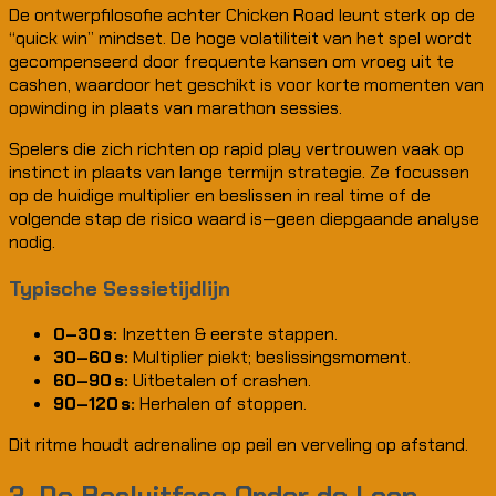
De ontwerpfilosofie achter Chicken Road leunt sterk op de
“quick win” mindset. De hoge volatiliteit van het spel wordt
gecompenseerd door frequente kansen om vroeg uit te
cashen, waardoor het geschikt is voor korte momenten van
opwinding in plaats van marathon sessies.
Spelers die zich richten op rapid play vertrouwen vaak op
instinct in plaats van lange termijn strategie. Ze focussen
op de huidige multiplier en beslissen in real time of de
volgende stap de risico waard is—geen diepgaande analyse
nodig.
Typische Sessietijdlijn
0–30 s:
Inzetten & eerste stappen.
30–60 s:
Multiplier piekt; beslissingsmoment.
60–90 s:
Uitbetalen of crashen.
90–120 s:
Herhalen of stoppen.
Dit ritme houdt adrenaline op peil en verveling op afstand.
3. De Besluitfase Onder de Loep