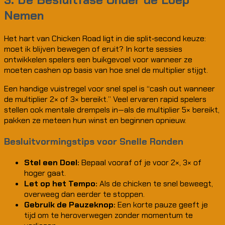
Nemen
Het hart van Chicken Road ligt in die split‑second keuze:
moet ik blijven bewegen of eruit? In korte sessies
ontwikkelen spelers een buikgevoel voor wanneer ze
moeten cashen op basis van hoe snel de multiplier stijgt.
Een handige vuistregel voor snel spel is “cash out wanneer
de multiplier 2× of 3× bereikt.” Veel ervaren rapid spelers
stellen ook mentale drempels in—als de multiplier 5× bereikt,
pakken ze meteen hun winst en beginnen opnieuw.
Besluitvormingstips voor Snelle Ronden
Stel een Doel:
Bepaal vooraf of je voor 2×, 3× of
hoger gaat.
Let op het Tempo:
Als de chicken te snel beweegt,
overweeg dan eerder te stoppen.
Gebruik de Pauzeknop:
Een korte pauze geeft je
tijd om te heroverwegen zonder momentum te