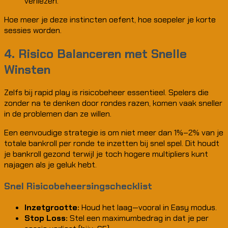
verliezen.
Hoe meer je deze instincten oefent, hoe soepeler je korte
sessies worden.
4. Risico Balanceren met Snelle
Winsten
Zelfs bij rapid play is risicobeheer essentieel. Spelers die
zonder na te denken door rondes razen, komen vaak sneller
in de problemen dan ze willen.
Een eenvoudige strategie is om niet meer dan 1%–2% van je
totale bankroll per ronde te inzetten bij snel spel. Dit houdt
je bankroll gezond terwijl je toch hogere multipliers kunt
najagen als je geluk hebt.
Snel Risicobeheersingschecklist
Inzetgrootte:
Houd het laag—vooral in Easy modus.
Stop Loss:
Stel een maximumbedrag in dat je per