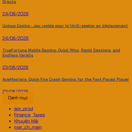
Graczy
24/06/2026
Unique Casino : Jeu rapide pour le thrill-seeker en déplacement
24/06/2026
TrueFortune Mobile Gaming: Quick Wins, Rapid Sessions, and
Endless Variety
23/06/2026
AviaMasters: Quick‑Fire Crash Gaming for the Fast‑Paced Player
23/06/2026
Danh mục
apr_prod
Finance, Taxes
Khuyến Mãi
mar_ch_main