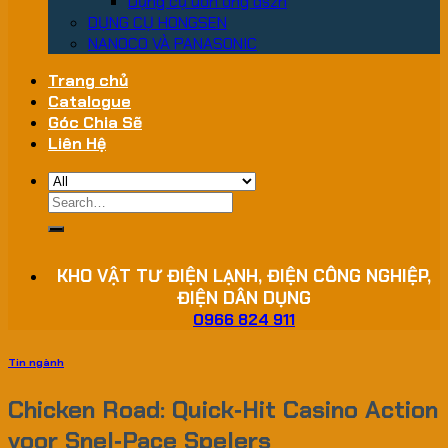
Dụng cụ uốn ống dszh
DỤNG CỤ HONGSEN
NANOCO VÀ PANASONIC
Trang chủ
Catalogue
Góc Chia Sẽ
Liên Hệ
Search
for:
KHO VẬT TƯ ĐIỆN LẠNH, ĐIỆN CÔNG NGHIỆP,
ĐIỆN DÂN DỤNG
0966 824 911
Tin ngành
Chicken Road: Quick‑Hit Casino Action
voor Snel‑Pace Spelers