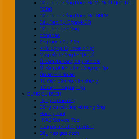
Cầu Dao Chống Dòng Rò Và Ngắt Quá Tải-
RCBO
Cầu Dao Chống Dòng Rò-RRCB
Cầu Dao Tự Động-MCB
Cầu Dao Tự Động
công tắc
ống luồn dây điện
Khởi động từ, rơ-le nhiệt
Máy cắt không khí (ACB)
Ổ cắm đa năng dây kéo dài
Ổ cắm, phích cắm công nghiệp
Ổn áp – Biến áp
Tủ điện căn hộ, văn phòng
Tủ điện công nghiệp
DỤNG CỤ DSZH
Dụng cụ loe ống
Công cụ cắt ống và nong ống
Flaring Tool
HVAC Service Tool
dung cụ phát hiện rò khí
Dây nạp gas dszh