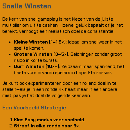
Snelle Winsten
De kern van snel gameplay is het kiezen van de juiste
multiplier om uit te cashen. Hoewel geluk bepaalt of je het
bereikt, verhoogt een realistisch doel de consistentie.
Kleine Winsten (1–1.5×):
Ideaal om snel weer in het
spel te komen.
Grotere Winsten (3–5×):
Beloningen zonder groot
risico in korte bursts.
Durf Winsten (10×+):
Zeldzaam maar spannend; het
beste voor ervaren spelers in beperkte sessies.
Je kunt ook experimenteren door een rollend doel in te
stellen—als je in één ronde 4× haalt maar in een andere
mist, pas je het doel de volgende keer aan.
Een Voorbeeld Strategie
Kies Easy modus voor snelheid.
Streef in elke ronde naar 3×.