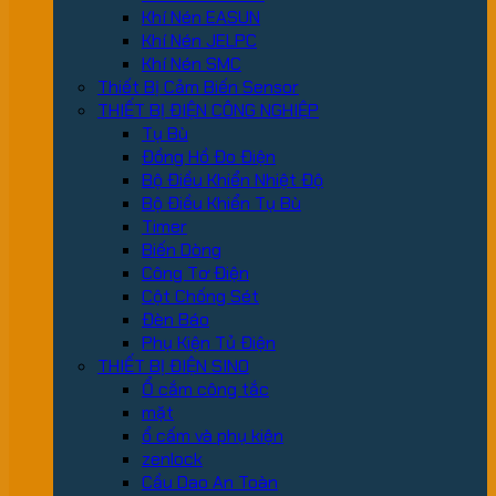
Khí Nén EASUN
Khí Nén JELPC
Khí Nén SMC
Thiết Bị Cảm Biến Sensor
THIẾT BỊ ĐIỆN CÔNG NGHIỆP
Tụ Bù
Đồng Hồ Đo Điện
Bộ Điều Khiển Nhiệt Độ
Bộ Điều Khiển Tụ Bù
Timer
Biến Dòng
Công Tơ Điện
Cột Chống Sét
Đèn Báo
Phụ Kiện Tủ Điện
THIẾT BỊ ĐIỆN SINO
Ổ cắm công tắc
mặt
ổ cấm và phụ kiện
zenlock
Cầu Dao An Toàn