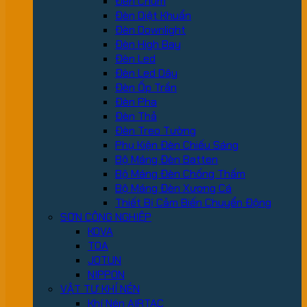
Đèn Chùm
Đèn Diệt Khuẩn
Đèn Downlight
Đèn High Bay
Đèn Led
Đèn Led Dây
Đèn Ốp Trần
Đèn Pha
Đèn Thả
Đèn Treo Tường
Phụ Kiện Đèn Chiếu Sáng
Bộ Máng Đèn Batten
Bộ Máng Đèn Chống Thấm
Bộ Máng Đèn Xương Cá
Thiết Bị Cảm Biến Chuyển Động
SƠN CÔNG NGHIỆP
KOVA
TOA
JOTUN
NIPPON
VẬT TƯ KHÍ NÉN
Khí Nén AIRTAC