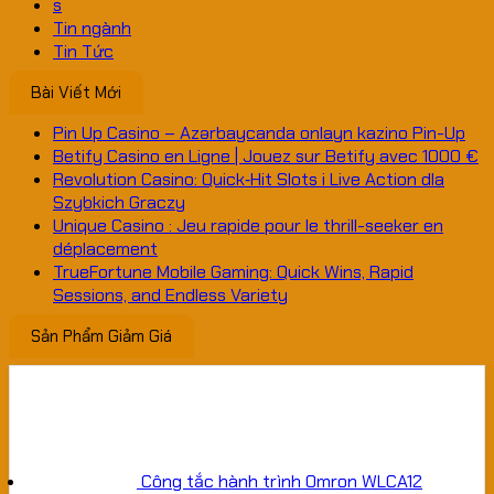
s
Tin ngành
Tin Tức
Bài Viết Mới
Pin Up Casino – Azərbaycanda onlayn kazino Pin-Up
Betify Casino en Ligne | Jouez sur Betify avec 1000 €
Revolution Casino: Quick‑Hit Slots i Live Action dla
Szybkich Graczy
Unique Casino : Jeu rapide pour le thrill-seeker en
déplacement
TrueFortune Mobile Gaming: Quick Wins, Rapid
Sessions, and Endless Variety
Sản Phẩm Giảm Giá
Công tắc hành trình Omron WLCA12