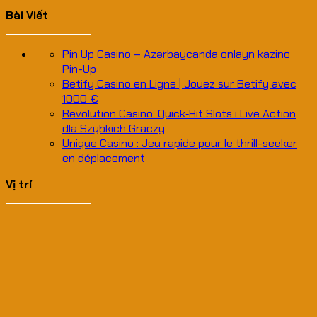
Bài Viết
Pin Up Casino – Azərbaycanda onlayn kazino
Pin-Up
Betify Casino en Ligne | Jouez sur Betify avec
1000 €
Revolution Casino: Quick‑Hit Slots i Live Action
dla Szybkich Graczy
Unique Casino : Jeu rapide pour le thrill-seeker
en déplacement
Vị trí