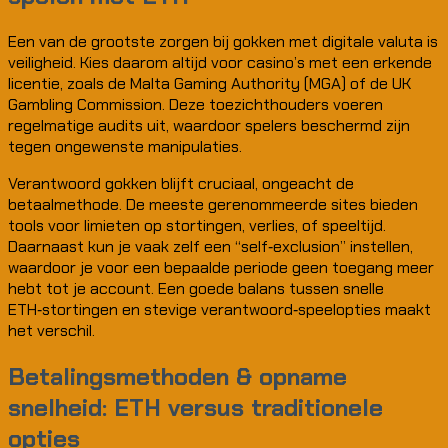
Een van de grootste zorgen bij gokken met digitale valuta is
veiligheid. Kies daarom altijd voor casino’s met een erkende
licentie, zoals de Malta Gaming Authority (MGA) of de UK
Gambling Commission. Deze toezichthouders voeren
regelmatige audits uit, waardoor spelers beschermd zijn
tegen ongewenste manipulaties.
Verantwoord gokken blijft cruciaal, ongeacht de
betaalmethode. De meeste gerenommeerde sites bieden
tools voor limieten op stortingen, verlies, of speeltijd.
Daarnaast kun je vaak zelf een “self‑exclusion” instellen,
waardoor je voor een bepaalde periode geen toegang meer
hebt tot je account. Een goede balans tussen snelle
ETH‑stortingen en stevige verantwoord‑speelopties maakt
het verschil.
Betalingsmethoden & opname
snelheid: ETH versus traditionele
opties