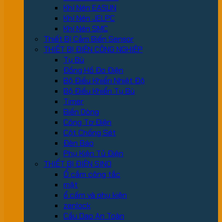
Khí Nén EASUN
Khí Nén JELPC
Khí Nén SMC
Thiết Bị Cảm Biến Sensor
THIẾT BỊ ĐIỆN CÔNG NGHIỆP
Tụ Bù
Đồng Hồ Đo Điện
Bộ Điều Khiển Nhiệt Độ
Bộ Điều Khiển Tụ Bù
Timer
Biến Dòng
Công Tơ Điện
Cột Chống Sét
Đèn Báo
Phụ Kiện Tủ Điện
THIẾT BỊ ĐIỆN SINO
Ổ cắm công tắc
mặt
ổ cấm và phụ kiện
zenlock
Cầu Dao An Toàn