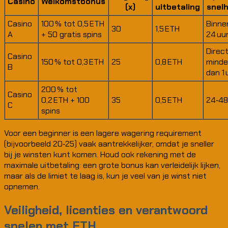
Casino
Welkomstbonus
(x)
uitbetaling
snelh
Casino
100 % tot 0,5 ETH
Binne
30
1,5 ETH
A
+ 50 gratis spins
24 uu
Direct
Casino
150 % tot 0,3 ETH
25
0,8 ETH
minde
B
dan 1 
200 % tot
Casino
0,2 ETH + 100
35
0,5 ETH
24‑48
C
spins
Voor een beginner is een lagere wagering requirement
(bijvoorbeeld 20‑25) vaak aantrekkelijker, omdat je sneller
bij je winsten kunt komen. Houd ook rekening met de
maximale uitbetaling: een grote bonus kan verleidelijk lijken,
maar als de limiet te laag is, kun je veel van je winst niet
opnemen.
Veiligheid, licenties en verantwoord
spelen met ETH