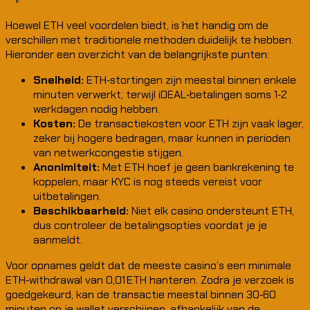
Hoewel ETH veel voordelen biedt, is het handig om de
verschillen met traditionele methoden duidelijk te hebben.
Hieronder een overzicht van de belangrijkste punten:
Snelheid:
ETH‑stortingen zijn meestal binnen enkele
minuten verwerkt, terwijl iDEAL‑betalingen soms 1‑2
werkdagen nodig hebben.
Kosten:
De transactiekosten voor ETH zijn vaak lager,
zeker bij hogere bedragen, maar kunnen in perioden
van netwerkcongestie stijgen.
Anonimiteit:
Met ETH hoef je geen bankrekening te
koppelen, maar KYC is nog steeds vereist voor
uitbetalingen.
Beschikbaarheid:
Niet elk casino ondersteunt ETH,
dus controleer de betalingsopties voordat je je
aanmeldt.
Voor opnames geldt dat de meeste casino’s een minimale
ETH‑withdrawal van 0,01 ETH hanteren. Zodra je verzoek is
goedgekeurd, kan de transactie meestal binnen 30‑60
minuten op je wallet verschijnen, afhankelijk van de