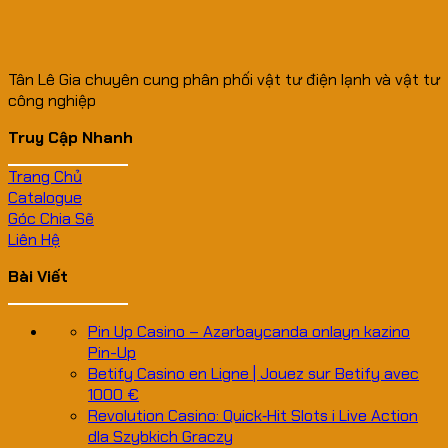
Tân Lê Gia chuyên cung phân phối vật tư điện lạnh và vật tư
công nghiệp
Truy Cập Nhanh
Trang Chủ
Catalogue
Góc Chia Sẽ
Liên Hệ
Bài Viết
Pin Up Casino – Azərbaycanda onlayn kazino
Pin-Up
Betify Casino en Ligne | Jouez sur Betify avec
1000 €
Revolution Casino: Quick‑Hit Slots i Live Action
dla Szybkich Graczy