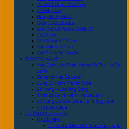
Dao Cắt Ống – Vét Ống
Cân Nạp Ga
Đồng Hồ Áp Suất
Dụng Cụ Đo Lường
Máy Phát Hiện Khí Ga Rò Rỉ
Cờ Lê Lực
Bộ Đồ Nghề Tổ Hợp
Van chỉnh khí oxy
Van Phụ Kiện Nạp Ga
DỤNG CỤ VALUE
Máy Bơm Hút Chân Không Và Thu Hồi Ga
Lạnh
Đồng Hồ Nạp Ga Lạnh
Dụng Cụ Kiểm Tra Rò Rỉ Ga
Bộ Nong – Loe Ống Đồng
Thiết Bị Đo Và Kiểm Tra Ga Lạnh
Bộ Dụng Cụ Sửa Chữa Hệ Thống Lạnh
Phụ Kiện Value
Ổ CẮM CÔNG NGHIỆP
Ổ CẮM MPE
Ổ Cắm Cố Định Bắt Trên Bảng Điện