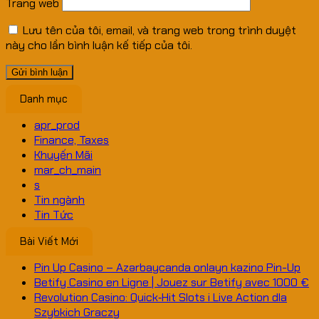
Trang web
Lưu tên của tôi, email, và trang web trong trình duyệt
này cho lần bình luận kế tiếp của tôi.
Danh mục
apr_prod
Finance, Taxes
Khuyến Mãi
mar_ch_main
s
Tin ngành
Tin Tức
Bài Viết Mới
Pin Up Casino – Azərbaycanda onlayn kazino Pin-Up
Betify Casino en Ligne | Jouez sur Betify avec 1000 €
Revolution Casino: Quick‑Hit Slots i Live Action dla
Szybkich Graczy