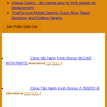
Unique Casino : Jeu rapide pour le thrill-seeker en
déplacement
TrueFortune Mobile Gaming: Quick Wins, Rapid
Sessions, and Endless Variety
Sản Phẩm Giảm Giá
Công tắc hành trình Omron WLCA12
WITH PARTS
804,100
₫
731,000
₫
Công Tắc hành trình Omron Z-15GQ22-B
289,300
₫
263,000
₫