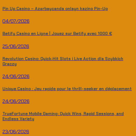
Pin Up Casino – Azərbaycanda onlayn kazino Pin-Up
04/07/2026
Betify Casino en Ligne | Jouez sur Betify avec 1000 €
25/06/2026
Revolution Casino: Quick‑Hit Slots i Live Action dla Szybkich
Graczy
24/06/2026
Unique Casino : Jeu rapide pour le thrill-seeker en déplacement
24/06/2026
TrueFortune Mobile Gaming: Quick Wins, Rapid Sessions, and
Endless Variety
23/06/2026