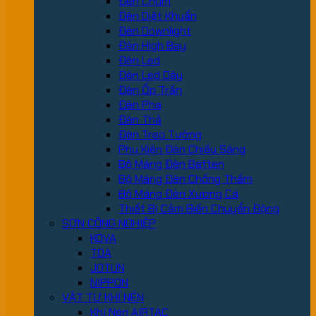
Đèn Chùm
Đèn Diệt Khuẩn
Đèn Downlight
Đèn High Bay
Đèn Led
Đèn Led Dây
Đèn Ốp Trần
Đèn Pha
Đèn Thả
Đèn Treo Tường
Phụ Kiện Đèn Chiếu Sáng
Bộ Máng Đèn Batten
Bộ Máng Đèn Chống Thấm
Bộ Máng Đèn Xương Cá
Thiết Bị Cảm Biến Chuyển Động
SƠN CÔNG NGHIỆP
KOVA
TOA
JOTUN
NIPPON
VẬT TƯ KHÍ NÉN
Khí Nén AIRTAC