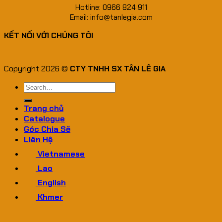
Hotline: 0966 824 911
Email: info@tanlegia.com
KẾT NỐI VỚI CHÚNG TÔI
Copyright 2026 ©
CTY TNHH SX TÂN LÊ GIA
Search
for:
Trang chủ
Catalogue
Góc Chia Sẽ
Liên Hệ
Vietnamese
Lao
English
Khmer