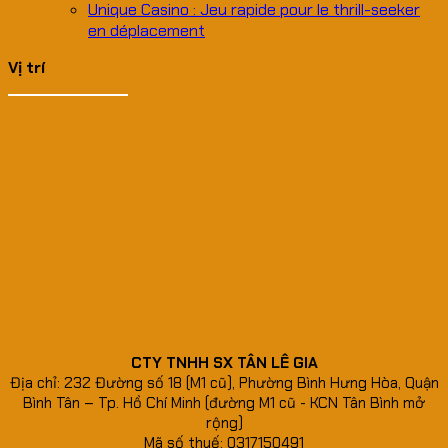
Unique Casino : Jeu rapide pour le thrill-seeker
en déplacement
Vị trí
CTY TNHH SX TÂN LÊ GIA
Địa chỉ: 232 Đường số 18 (M1 cũ), Phường Bình Hưng Hòa, Quận
Bình Tân – Tp. Hồ Chí Minh (đường M1 cũ - KCN Tân Bình mở
rộng)
Mã số thuế: 0317150491