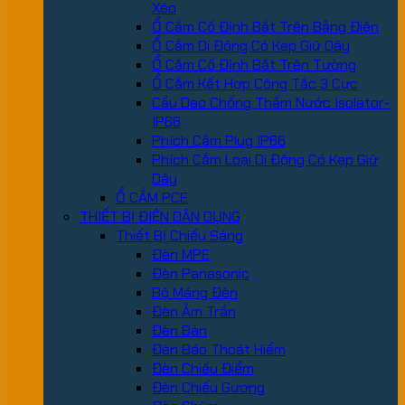
Xéo
Ổ Cắm Cố Định Bắt Trên Bảng Điện
Ổ Cắm Di Động Có Kẹp Giữ Dây
Ổ Cắm Cố Định Bắt Trên Tường
Ổ Cắm Kết Hợp Công Tắc 3 Cực
Cầu Dao Chống Thấm Nước Isolator-
IP66
Phích Cắm Plug IP66
Phích Cắm Loại Di Động Có Kẹp Giữ
Dây
Ổ CẮM PCE
THIẾT BỊ ĐIỆN DÂN DỤNG
Thiết Bị Chiếu Sáng
Đèn MPE
Đèn Panasonic
Bộ Máng Đèn
Đèn Âm Trần
Đèn Bàn
Đèn Báo Thoát Hiểm
Đèn Chiếu Điểm
Đèn Chiếu Gương