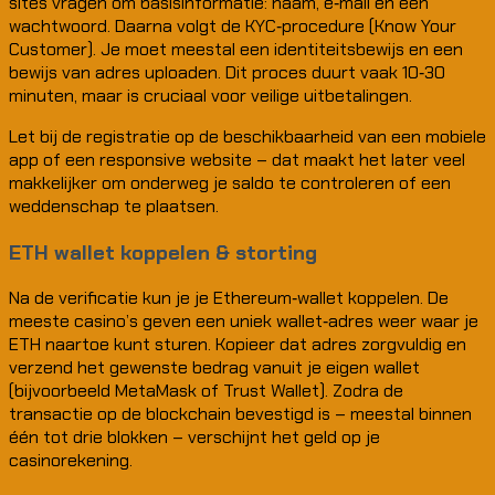
sites vragen om basisinformatie: naam, e‑mail en een
wachtwoord. Daarna volgt de KYC‑procedure (Know Your
Customer). Je moet meestal een identiteitsbewijs en een
bewijs van adres uploaden. Dit proces duurt vaak 10‑30
minuten, maar is cruciaal voor veilige uitbetalingen.
Let bij de registratie op de beschikbaarheid van een mobiele
app of een responsive website – dat maakt het later veel
makkelijker om onderweg je saldo te controleren of een
weddenschap te plaatsen.
ETH wallet koppelen & storting
Na de verificatie kun je je Ethereum‑wallet koppelen. De
meeste casino’s geven een uniek wallet‑adres weer waar je
ETH naartoe kunt sturen. Kopieer dat adres zorgvuldig en
verzend het gewenste bedrag vanuit je eigen wallet
(bijvoorbeeld MetaMask of Trust Wallet). Zodra de
transactie op de blockchain bevestigd is – meestal binnen
één tot drie blokken – verschijnt het geld op je
casinorekening.