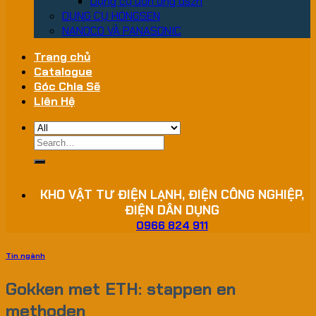
Dụng cụ uốn ống dszh
DỤNG CỤ HONGSEN
NANOCO VÀ PANASONIC
Trang chủ
Catalogue
Góc Chia Sẽ
Liên Hệ
Search
for:
KHO VẬT TƯ ĐIỆN LẠNH, ĐIỆN CÔNG NGHIỆP,
ĐIỆN DÂN DỤNG
0966 824 911
Tin ngành
Gokken met ETH: stappen en
methoden