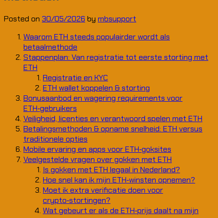
Posted on
30/05/2026
by
mbsupport
Waarom ETH steeds populairder wordt als
betaalmethode
Stappenplan: Van registratie tot eerste storting met
ETH
Registratie en KYC
ETH wallet koppelen & storting
Bonusaanbod en wagering requirements voor
ETH‑gebruikers
Veiligheid, licenties en verantwoord spelen met ETH
Betalingsmethoden & opname snelheid: ETH versus
traditionele opties
Mobile ervaring en apps voor ETH‑goksites
Veelgestelde vragen over gokken met ETH
Is gokken met ETH legaal in Nederland?
Hoe snel kan ik mijn ETH‑winsten opnemen?
Moet ik extra verificatie doen voor
crypto‑stortingen?
Wat gebeurt er als de ETH‑prijs daalt na mijn