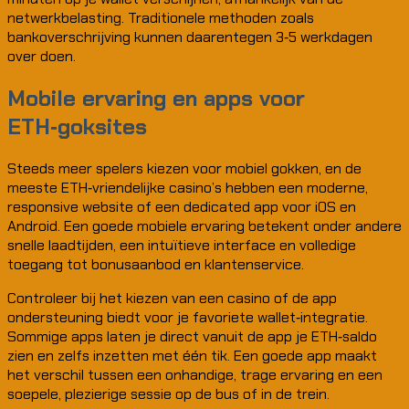
netwerkbelasting. Traditionele methoden zoals
bankoverschrijving kunnen daarentegen 3‑5 werkdagen
over doen.
Mobile ervaring en apps voor
ETH‑goksites
Steeds meer spelers kiezen voor mobiel gokken, en de
meeste ETH‑vriendelijke casino’s hebben een moderne,
responsive website of een dedicated app voor iOS en
Android. Een goede mobiele ervaring betekent onder andere
snelle laadtijden, een intuïtieve interface en volledige
toegang tot bonusaanbod en klantenservice.
Controleer bij het kiezen van een casino of de app
ondersteuning biedt voor je favoriete wallet‑integratie.
Sommige apps laten je direct vanuit de app je ETH‑saldo
zien en zelfs inzetten met één tik. Een goede app maakt
het verschil tussen een onhandige, trage ervaring en een
soepele, plezierige sessie op de bus of in de trein.