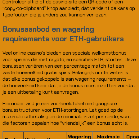
Controleer altijd of de casino‑site een QR‑code of een
“copy‑to‑clipboard” knop aanbiedt; dat verkleint de kans op
typefouten die je anders zou kunnen verliezen.
Bonusaanbod en wagering
requirements voor ETH‑gebruikers
Veel online casino’s bieden een speciale welkomstbonus
voor spelers die met crypto, en specifiek ETH, storten. Deze
bonussen variëren van een percentage match tot een
vaste hoeveelheid gratis spins. Belangrijk om te weten is
dat elke bonus gekoppeld is aan wagering requirements –
de hoeveelheid keer dat je de bonus moet inzetten voordat
je een uitbetaling kunt aanvragen.
Hieronder vind je een voorbeeldtabel met gangbare
bonusstructuren voor ETH‑stortingen. Let goed op de
maximale uitbetaling en de minimale inzet per ronde, want
die factoren bepalen hoe “vriendelijk” een bonus echt is.
Wagering
Maximale
Opn