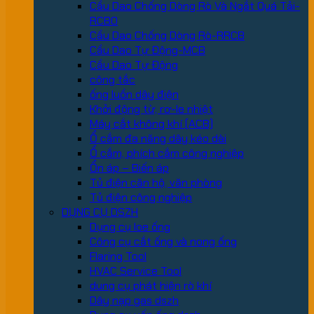
Cầu Dao Chống Dòng Rò Và Ngắt Quá Tải-
RCBO
Cầu Dao Chống Dòng Rò-RRCB
Cầu Dao Tự Động-MCB
Cầu Dao Tự Động
công tắc
ống luồn dây điện
Khởi động từ, rơ-le nhiệt
Máy cắt không khí (ACB)
Ổ cắm đa năng dây kéo dài
Ổ cắm, phích cắm công nghiệp
Ổn áp – Biến áp
Tủ điện căn hộ, văn phòng
Tủ điện công nghiệp
DỤNG CỤ DSZH
Dụng cụ loe ống
Công cụ cắt ống và nong ống
Flaring Tool
HVAC Service Tool
dung cụ phát hiện rò khí
Dây nạp gas dszh