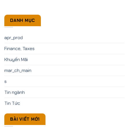
DANH MỤC
apr_prod
Finance, Taxes
Khuyến Mãi
mar_ch_main
s
Tin ngành
Tin Tức
BÀI VIẾT MỚI