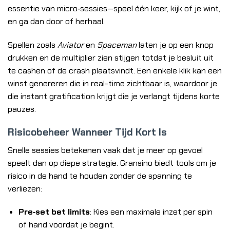
essentie van micro‑sessies—speel één keer, kijk of je wint,
en ga dan door of herhaal.
Spellen zoals
Aviator
en
Spaceman
laten je op een knop
drukken en de multiplier zien stijgen totdat je besluit uit
te cashen of de crash plaatsvindt. Een enkele klik kan een
winst genereren die in real-time zichtbaar is, waardoor je
die instant gratification krijgt die je verlangt tijdens korte
pauzes.
Risicobeheer Wanneer Tijd Kort Is
Snelle sessies betekenen vaak dat je meer op gevoel
speelt dan op diepe strategie. Gransino biedt tools om je
risico in de hand te houden zonder de spanning te
verliezen:
Pre‑set bet limits
: Kies een maximale inzet per spin
of hand voordat je begint.