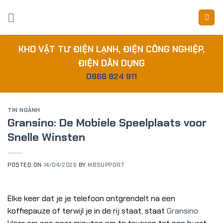
Skip
to
content
KHO VẬT TƯ ĐIỆN LẠNH, ĐIỆN CÔNG NGHIỆP,
ĐIỆN DÂN DỤNG
0966 824 911
TIN NGÀNH
Gransino: De Mobiele Speelplaats voor
Snelle Winsten
POSTED ON
14/04/2026
BY
MBSUPPORT
Elke keer dat je je telefoon ontgrendelt na een
koffiepauze of terwijl je in de rij staat, staat
Gransino