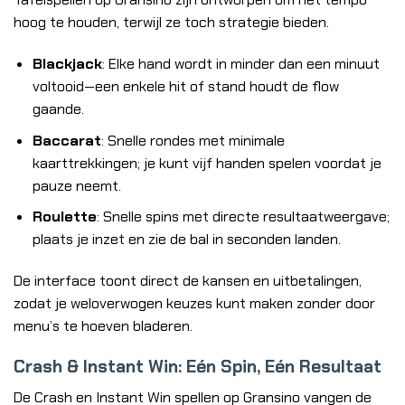
hoog te houden, terwijl ze toch strategie bieden.
Blackjack
: Elke hand wordt in minder dan een minuut
voltooid—een enkele hit of stand houdt de flow
gaande.
Baccarat
: Snelle rondes met minimale
kaarttrekkingen; je kunt vijf handen spelen voordat je
pauze neemt.
Roulette
: Snelle spins met directe resultaatweergave;
plaats je inzet en zie de bal in seconden landen.
De interface toont direct de kansen en uitbetalingen,
zodat je weloverwogen keuzes kunt maken zonder door
menu’s te hoeven bladeren.
Crash & Instant Win: Eén Spin, Eén Resultaat
De Crash en Instant Win spellen op Gransino vangen de