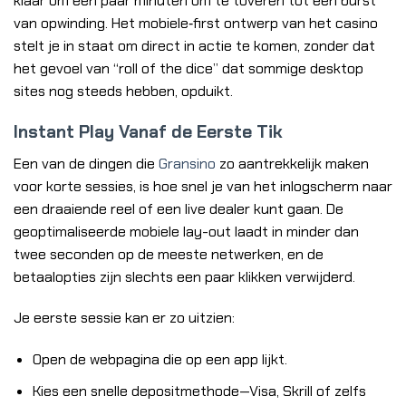
klaar om een paar minuten om te toveren tot een burst
van opwinding. Het mobiele‑first ontwerp van het casino
stelt je in staat om direct in actie te komen, zonder dat
het gevoel van “roll of the dice” dat sommige desktop
sites nog steeds hebben, opduikt.
Instant Play Vanaf de Eerste Tik
Een van de dingen die
Gransino
zo aantrekkelijk maken
voor korte sessies, is hoe snel je van het inlogscherm naar
een draaiende reel of een live dealer kunt gaan. De
geoptimaliseerde mobiele lay-out laadt in minder dan
twee seconden op de meeste netwerken, en de
betaalopties zijn slechts een paar klikken verwijderd.
Je eerste sessie kan er zo uitzien:
Open de webpagina die op een app lijkt.
Kies een snelle depositmethode—Visa, Skrill of zelfs