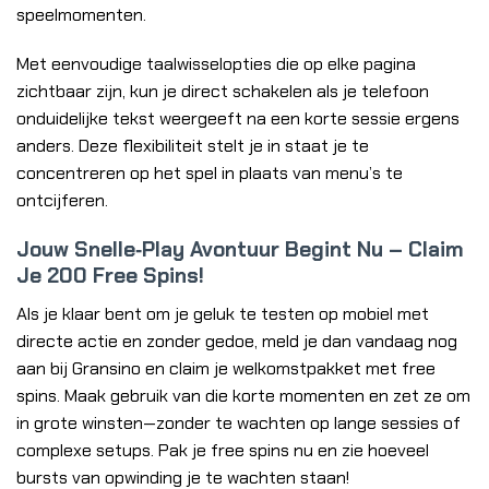
speelmomenten.
Met eenvoudige taalwisselopties die op elke pagina
zichtbaar zijn, kun je direct schakelen als je telefoon
onduidelijke tekst weergeeft na een korte sessie ergens
anders. Deze flexibiliteit stelt je in staat je te
concentreren op het spel in plaats van menu’s te
ontcijferen.
Jouw Snelle‑Play Avontuur Begint Nu – Claim
Je 200 Free Spins!
Als je klaar bent om je geluk te testen op mobiel met
directe actie en zonder gedoe, meld je dan vandaag nog
aan bij Gransino en claim je welkomstpakket met free
spins. Maak gebruik van die korte momenten en zet ze om
in grote winsten—zonder te wachten op lange sessies of
complexe setups. Pak je free spins nu en zie hoeveel
bursts van opwinding je te wachten staan!