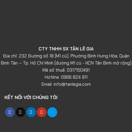
CTY TNHH SX TÂN LÊ GIA
Địa chỉ: 232 Đường số 18 (M1 cũ), Phường Bình Hưng Hòa, Quận
Bình Tân – Tp. Hồ Chí Minh (đường M1 cũ - KCN Tân Bình mở rộng)
Mã số thuế: 0317150491
Hotline: 0966 824 911
Email: info@tanlegia.com
KẾT NỐI VỚI CHÚNG TÔI