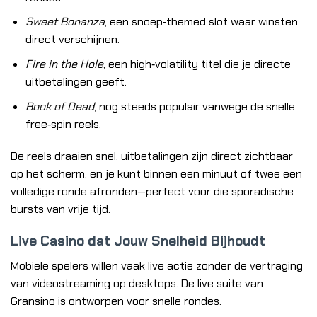
Sweet Bonanza
, een snoep‑themed slot waar winsten
direct verschijnen.
Fire in the Hole
, een high‑volatility titel die je directe
uitbetalingen geeft.
Book of Dead
, nog steeds populair vanwege de snelle
free‑spin reels.
De reels draaien snel, uitbetalingen zijn direct zichtbaar
op het scherm, en je kunt binnen een minuut of twee een
volledige ronde afronden—perfect voor die sporadische
bursts van vrije tijd.
Live Casino dat Jouw Snelheid Bijhoudt
Mobiele spelers willen vaak live actie zonder de vertraging
van videostreaming op desktops. De live suite van
Gransino is ontworpen voor snelle rondes.