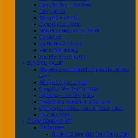
Dao Cắt Ống – Vét Ống
Cân Nạp Ga
Đồng Hồ Áp Suất
Dụng Cụ Đo Lường
Máy Phát Hiện Khí Ga Rò Rỉ
Cờ Lê Lực
Bộ Đồ Nghề Tổ Hợp
Van chỉnh khí oxy
Van Phụ Kiện Nạp Ga
DỤNG CỤ VALUE
Máy Bơm Hút Chân Không Và Thu Hồi Ga
Lạnh
Đồng Hồ Nạp Ga Lạnh
Dụng Cụ Kiểm Tra Rò Rỉ Ga
Bộ Nong – Loe Ống Đồng
Thiết Bị Đo Và Kiểm Tra Ga Lạnh
Bộ Dụng Cụ Sửa Chữa Hệ Thống Lạnh
Phụ Kiện Value
Ổ CẮM CÔNG NGHIỆP
Ổ CẮM MPE
Ổ Cắm Cố Định Bắt Trên Bảng Điện