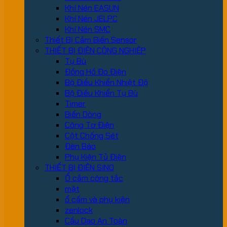
Khí Nén EASUN
Khí Nén JELPC
Khí Nén SMC
Thiết Bị Cảm Biến Sensor
THIẾT BỊ ĐIỆN CÔNG NGHIỆP
Tụ Bù
Đồng Hồ Đo Điện
Bộ Điều Khiển Nhiệt Độ
Bộ Điều Khiển Tụ Bù
Timer
Biến Dòng
Công Tơ Điện
Cột Chống Sét
Đèn Báo
Phụ Kiện Tủ Điện
THIẾT BỊ ĐIỆN SINO
Ổ cắm công tắc
mặt
ổ cấm và phụ kiện
zenlock
Cầu Dao An Toàn