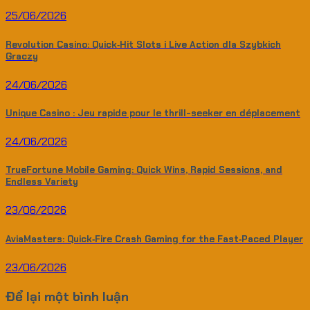
25/06/2026
Revolution Casino: Quick‑Hit Slots i Live Action dla Szybkich
Graczy
24/06/2026
Unique Casino : Jeu rapide pour le thrill-seeker en déplacement
24/06/2026
TrueFortune Mobile Gaming: Quick Wins, Rapid Sessions, and
Endless Variety
23/06/2026
AviaMasters: Quick‑Fire Crash Gaming for the Fast‑Paced Player
23/06/2026
Để lại một bình luận