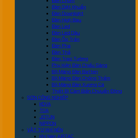
Đèn Chùm
Đèn Diệt Khuẩn
Đèn Downlight
Đèn High Bay
Đèn Led
Đèn Led Dây
Đèn Ốp Trần
Đèn Pha
Đèn Thả
Đèn Treo Tường
Phụ Kiện Đèn Chiếu Sáng
Bộ Máng Đèn Batten
Bộ Máng Đèn Chống Thấm
Bộ Máng Đèn Xương Cá
Thiết Bị Cảm Biến Chuyển Động
SƠN CÔNG NGHIỆP
KOVA
TOA
JOTUN
NIPPON
VẬT TƯ KHÍ NÉN
Khí Nén AIRTAC