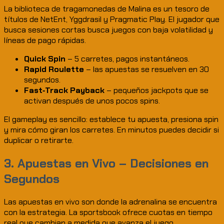
La biblioteca de tragamonedas de Malina es un tesoro de
títulos de NetEnt, Yggdrasil y Pragmatic Play. El jugador que
busca sesiones cortas busca juegos con baja volatilidad y
líneas de pago rápidas.
Quick Spin
– 5 carretes, pagos instantáneos.
Rapid Roulette
– las apuestas se resuelven en 30
segundos.
Fast‑Track Payback
– pequeños jackpots que se
activan después de unos pocos spins.
El gameplay es sencillo: establece tu apuesta, presiona spin
y mira cómo giran los carretes. En minutos puedes decidir si
duplicar o retirarte.
3. Apuestas en Vivo – Decisiones en
Segundos
Las apuestas en vivo son donde la adrenalina se encuentra
con la estrategia. La sportsbook ofrece cuotas en tiempo
real que cambian a medida que avanza el juego.