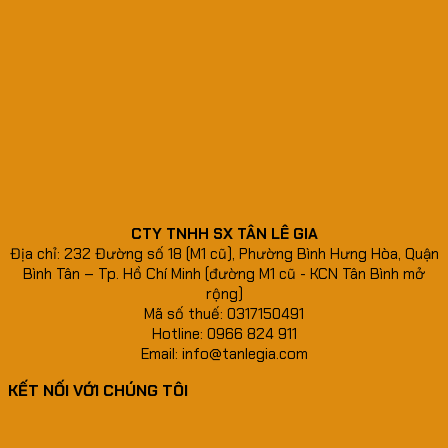
CTY TNHH SX TÂN LÊ GIA
Địa chỉ: 232 Đường số 18 (M1 cũ), Phường Bình Hưng Hòa, Quận
Bình Tân – Tp. Hồ Chí Minh (đường M1 cũ - KCN Tân Bình mở
rộng)
Mã số thuế: 0317150491
Hotline: 0966 824 911
Email: info@tanlegia.com
KẾT NỐI VỚI CHÚNG TÔI