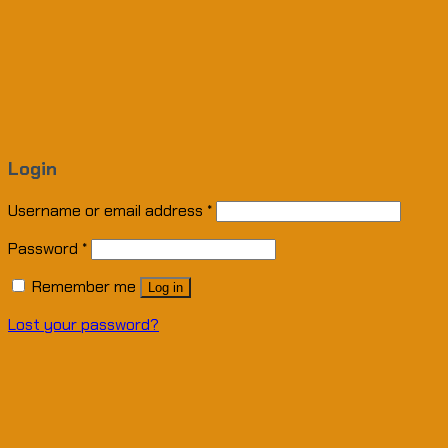
Login
Username or email address
*
Password
*
Remember me
Log in
Lost your password?