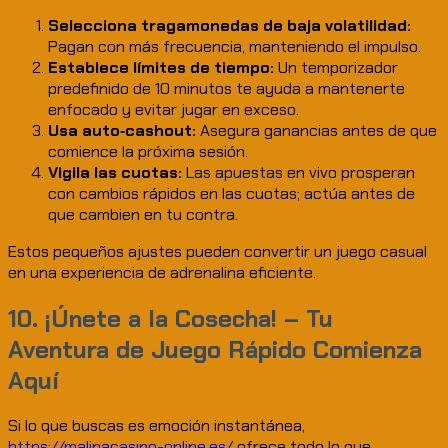
Selecciona tragamonedas de baja volatilidad:
Pagan con más frecuencia, manteniendo el impulso.
Establece límites de tiempo:
Un temporizador
predefinido de 10 minutos te ayuda a mantenerte
enfocado y evitar jugar en exceso.
Usa auto‑cashout:
Asegura ganancias antes de que
comience la próxima sesión.
Vigila las cuotas:
Las apuestas en vivo prosperan
con cambios rápidos en las cuotas; actúa antes de
que cambien en tu contra.
Estos pequeños ajustes pueden convertir un juego casual
en una experiencia de adrenalina eficiente.
10. ¡Únete a la Cosecha! – Tu
Aventura de Juego Rápido Comienza
Aquí
Si lo que buscas es emoción instantánea,
https://malinacasino-online.es/
ofrece todo lo que