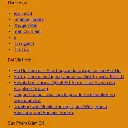
Danh mục
apr_prod
Finance, Taxes
Khuyến Mãi
mar_ch_main
s
Tin ngành
Tin Tức
Bài Viết Mới
Pin Up Casino – Azərbaycanda onlayn kazino Pin-Up
Betify Casino en Ligne | Jouez sur Betify avec 1000 €
Revolution Casino: Quick‑Hit Slots i Live Action dla
Szybkich Graczy
Unique Casino : Jeu rapide pour le thrill-seeker en
déplacement
TrueFortune Mobile Gaming: Quick Wins, Rapid
Sessions, and Endless Variety
Sản Phẩm Giảm Giá