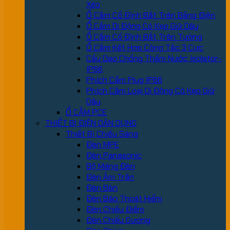
Xéo
Ổ Cắm Cố Định Bắt Trên Bảng Điện
Ổ Cắm Di Động Có Kẹp Giữ Dây
Ổ Cắm Cố Định Bắt Trên Tường
Ổ Cắm Kết Hợp Công Tắc 3 Cực
Cầu Dao Chống Thấm Nước Isolator-
IP66
Phích Cắm Plug IP66
Phích Cắm Loại Di Động Có Kẹp Giữ
Dây
Ổ CẮM PCE
THIẾT BỊ ĐIỆN DÂN DỤNG
Thiết Bị Chiếu Sáng
Đèn MPE
Đèn Panasonic
Bộ Máng Đèn
Đèn Âm Trần
Đèn Bàn
Đèn Báo Thoát Hiểm
Đèn Chiếu Điểm
Đèn Chiếu Gương