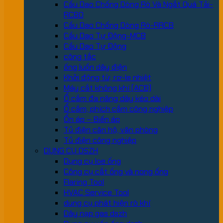
Cầu Dao Chống Dòng Rò Và Ngắt Quá Tải-
RCBO
Cầu Dao Chống Dòng Rò-RRCB
Cầu Dao Tự Động-MCB
Cầu Dao Tự Động
công tắc
ống luồn dây điện
Khởi động từ, rơ-le nhiệt
Máy cắt không khí (ACB)
Ổ cắm đa năng dây kéo dài
Ổ cắm, phích cắm công nghiệp
Ổn áp – Biến áp
Tủ điện căn hộ, văn phòng
Tủ điện công nghiệp
DỤNG CỤ DSZH
Dụng cụ loe ống
Công cụ cắt ống và nong ống
Flaring Tool
HVAC Service Tool
dung cụ phát hiện rò khí
Dây nạp gas dszh