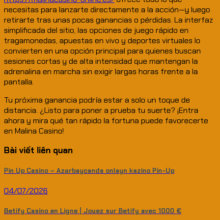
necesitas para lanzarte directamente a la acción—y luego
retirarte tras unas pocas ganancias o pérdidas. La interfaz
simplificada del sitio, las opciones de juego rápido en
tragamonedas, apuestas en vivo y deportes virtuales lo
convierten en una opción principal para quienes buscan
sesiones cortas y de alta intensidad que mantengan la
adrenalina en marcha sin exigir largas horas frente a la
pantalla.
Tu próxima ganancia podría estar a solo un toque de
distancia. ¿Listo para poner a prueba tu suerte? ¡Entra
ahora y mira qué tan rápido la fortuna puede favorecerte
en Malina Casino!
Bài viết liên quan
Pin Up Casino – Azərbaycanda onlayn kazino Pin-Up
04/07/2026
Betify Casino en Ligne | Jouez sur Betify avec 1000 €