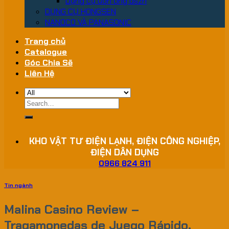
Dụng cụ uốn ống dszh
DỤNG CỤ HONGSEN
NANOCO VÀ PANASONIC
Trang chủ
Catalogue
Góc Chia Sẽ
Liên Hệ
Search
for:
KHO VẬT TƯ ĐIỆN LẠNH, ĐIỆN CÔNG NGHIỆP,
ĐIỆN DÂN DỤNG
0966 824 911
Tin ngành
Malina Casino Review –
Tragamonedas de Juego Rápido,