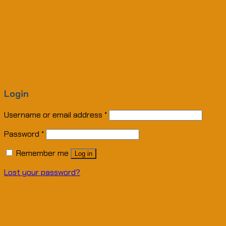
Login
Username or email address
*
Password
*
Remember me
Log in
Lost your password?