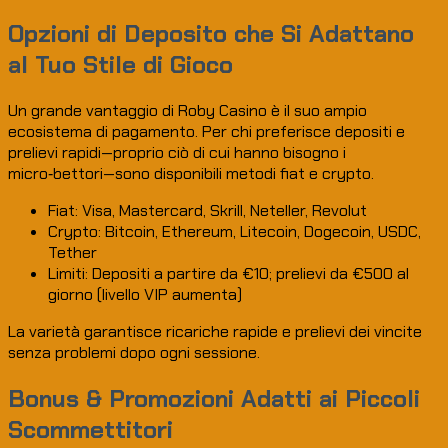
Opzioni di Deposito che Si Adattano
al Tuo Stile di Gioco
Un grande vantaggio di Roby Casino è il suo ampio
ecosistema di pagamento. Per chi preferisce depositi e
prelievi rapidi—proprio ciò di cui hanno bisogno i
micro‑bettori—sono disponibili metodi fiat e crypto.
Fiat: Visa, Mastercard, Skrill, Neteller, Revolut
Crypto: Bitcoin, Ethereum, Litecoin, Dogecoin, USDC,
Tether
Limiti: Depositi a partire da €10; prelievi da €500 al
giorno (livello VIP aumenta)
La varietà garantisce ricariche rapide e prelievi dei vincite
senza problemi dopo ogni sessione.
Bonus & Promozioni Adatti ai Piccoli
Scommettitori