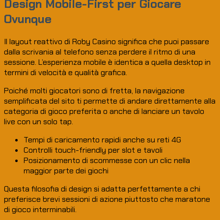
Design Mobile-First per Giocare
Ovunque
Il layout reattivo di Roby Casino significa che puoi passare
dalla scrivania al telefono senza perdere il ritmo di una
sessione. L’esperienza mobile è identica a quella desktop in
termini di velocità e qualità grafica.
Poiché molti giocatori sono di fretta, la navigazione
semplificata del sito ti permette di andare direttamente alla
categoria di gioco preferita o anche di lanciare un tavolo
live con un solo tap.
Tempi di caricamento rapidi anche su reti 4G
Controlli touch-friendly per slot e tavoli
Posizionamento di scommesse con un clic nella
maggior parte dei giochi
Questa filosofia di design si adatta perfettamente a chi
preferisce brevi sessioni di azione piuttosto che maratone
di gioco interminabili.