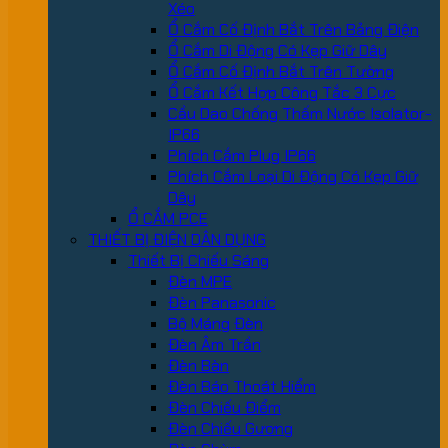
Xéo
Ổ Cắm Cố Định Bắt Trên Bảng Điện
Ổ Cắm Di Động Có Kẹp Giữ Dây
Ổ Cắm Cố Định Bắt Trên Tường
Ổ Cắm Kết Hợp Công Tắc 3 Cực
Cầu Dao Chống Thấm Nước Isolator-
IP66
Phích Cắm Plug IP66
Phích Cắm Loại Di Động Có Kẹp Giữ
Dây
Ổ CẮM PCE
THIẾT BỊ ĐIỆN DÂN DỤNG
Thiết Bị Chiếu Sáng
Đèn MPE
Đèn Panasonic
Bộ Máng Đèn
Đèn Âm Trần
Đèn Bàn
Đèn Báo Thoát Hiểm
Đèn Chiếu Điểm
Đèn Chiếu Gương