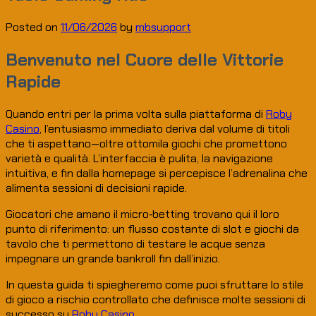
Posted on
11/06/2026
by
mbsupport
Benvenuto nel Cuore delle Vittorie
Rapide
Quando entri per la prima volta sulla piattaforma di
Roby
Casino
, l’entusiasmo immediato deriva dal volume di titoli
che ti aspettano—oltre ottomila giochi che promettono
varietà e qualità. L’interfaccia è pulita, la navigazione
intuitiva, e fin dalla homepage si percepisce l’adrenalina che
alimenta sessioni di decisioni rapide.
Giocatori che amano il micro‑betting trovano qui il loro
punto di riferimento: un flusso costante di slot e giochi da
tavolo che ti permettono di testare le acque senza
impegnare un grande bankroll fin dall’inizio.
In questa guida ti spiegheremo come puoi sfruttare lo stile
di gioco a rischio controllato che definisce molte sessioni di
successo su
Roby Casino
.