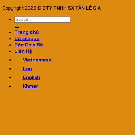
Copyright 2026 ©
CTY TNHH SX TÂN LÊ GIA
Search
for:
Trang chủ
Catalogue
Góc Chia Sẽ
Liên Hệ
Vietnamese
Lao
English
Khmer