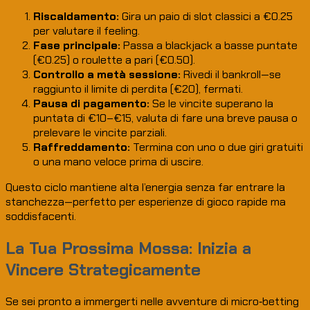
Riscaldamento:
Gira un paio di slot classici a €0.25
per valutare il feeling.
Fase principale:
Passa a blackjack a basse puntate
(€0.25) o roulette a pari (€0.50).
Controllo a metà sessione:
Rivedi il bankroll—se
raggiunto il limite di perdita (€20), fermati.
Pausa di pagamento:
Se le vincite superano la
puntata di €10–€15, valuta di fare una breve pausa o
prelevare le vincite parziali.
Raffreddamento:
Termina con uno o due giri gratuiti
o una mano veloce prima di uscire.
Questo ciclo mantiene alta l’energia senza far entrare la
stanchezza—perfetto per esperienze di gioco rapide ma
soddisfacenti.
La Tua Prossima Mossa: Inizia a
Vincere Strategicamente
Se sei pronto a immergerti nelle avventure di micro‑betting