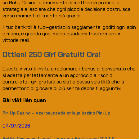
su Roby Casino, è il momento di mettere in pratica la
strategia e lasciare che ogni piccola decisione costruisca
verso momenti di trionfo più grandi.
Il tuo bankroll è tuo—gestiscilo saggiamente, goditi ogni spin
e mano, e guarda quei micro‑guadagni trasformarsi in
vittorie reali.
Ottieni 250 Giri Gratuiti Ora!
Questo invito ti invita a reclamare il bonus di benvenuto che
si adatta perfettamente a un approccio a rischio
controllato—giri gratuiti su slot a bassa volatilità che ti
permettono di giocare di più senza depositi aggiuntivi.
Bài viết liên quan
Pin Up Casino – Azərbaycanda onlayn kazino Pin-Up
04/07/2026
Betify Casino en Ligne | Jouez sur Betify avec 1000 €