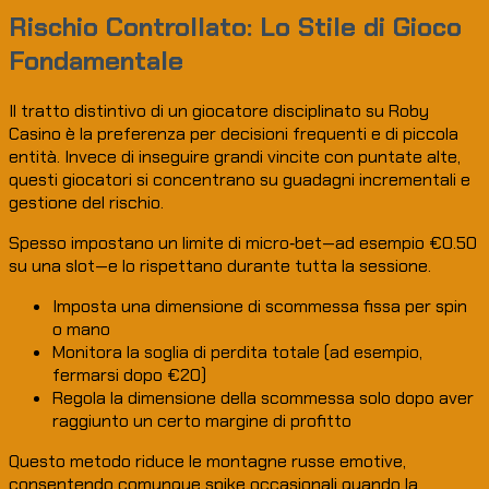
Rischio Controllato: Lo Stile di Gioco
Fondamentale
Il tratto distintivo di un giocatore disciplinato su Roby
Casino è la preferenza per decisioni frequenti e di piccola
entità. Invece di inseguire grandi vincite con puntate alte,
questi giocatori si concentrano su guadagni incrementali e
gestione del rischio.
Spesso impostano un limite di micro‑bet—ad esempio €0.50
su una slot—e lo rispettano durante tutta la sessione.
Imposta una dimensione di scommessa fissa per spin
o mano
Monitora la soglia di perdita totale (ad esempio,
fermarsi dopo €20)
Regola la dimensione della scommessa solo dopo aver
raggiunto un certo margine di profitto
Questo metodo riduce le montagne russe emotive,
consentendo comunque spike occasionali quando la