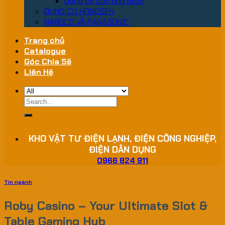
Dụng cụ uốn ống dszh
DỤNG CỤ HONGSEN
NANOCO VÀ PANASONIC
Trang chủ
Catalogue
Góc Chia Sẽ
Liên Hệ
Search
for:
KHO VẬT TƯ ĐIỆN LẠNH, ĐIỆN CÔNG NGHIỆP,
ĐIỆN DÂN DỤNG
0966 824 911
Tin ngành
Roby Casino – Your Ultimate Slot &
Table Gaming Hub