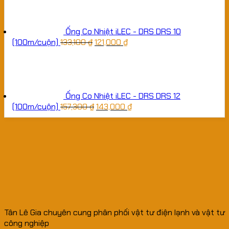
Ống Co Nhiệt iLEC - DRS DRS 10
(100m/cuộn)
133,100
₫
121,000
₫
Ống Co Nhiệt iLEC - DRS DRS 12
(100m/cuộn)
157,300
₫
143,000
₫
Tân Lê Gia chuyên cung phân phối vật tư điện lạnh và vật tư
công nghiệp