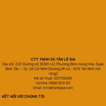
CTY TNHH SX TÂN LÊ GIA
Địa chỉ: 232 Đường số 18 (M1 cũ), Phường Bình Hưng Hòa, Quận
Bình Tân – Tp. Hồ Chí Minh (đường M1 cũ - KCN Tân Bình mở
rộng)
Mã số thuế: 0317150491
Hotline: 0966 824 911
Email: info@tanlegia.com
KẾT NỐI VỚI CHÚNG TÔI