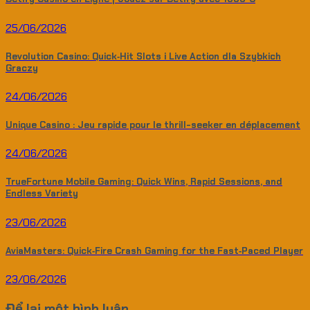
25/06/2026
Revolution Casino: Quick‑Hit Slots i Live Action dla Szybkich
Graczy
24/06/2026
Unique Casino : Jeu rapide pour le thrill-seeker en déplacement
24/06/2026
TrueFortune Mobile Gaming: Quick Wins, Rapid Sessions, and
Endless Variety
23/06/2026
AviaMasters: Quick‑Fire Crash Gaming for the Fast‑Paced Player
23/06/2026
Để lại một bình luận