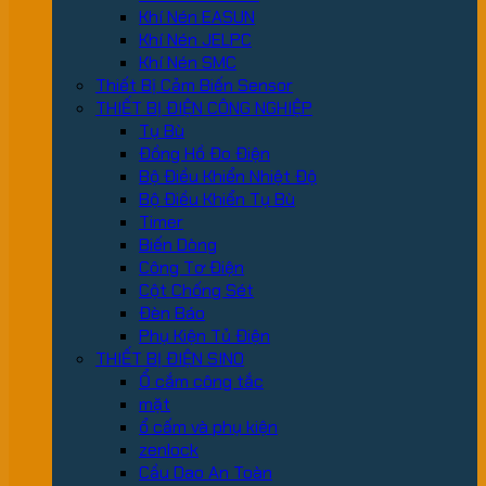
Khí Nén EASUN
Khí Nén JELPC
Khí Nén SMC
Thiết Bị Cảm Biến Sensor
THIẾT BỊ ĐIỆN CÔNG NGHIỆP
Tụ Bù
Đồng Hồ Đo Điện
Bộ Điều Khiển Nhiệt Độ
Bộ Điều Khiển Tụ Bù
Timer
Biến Dòng
Công Tơ Điện
Cột Chống Sét
Đèn Báo
Phụ Kiện Tủ Điện
THIẾT BỊ ĐIỆN SINO
Ổ cắm công tắc
mặt
ổ cấm và phụ kiện
zenlock
Cầu Dao An Toàn