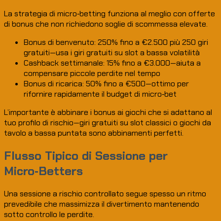
La strategia di micro‑betting funziona al meglio con offerte
di bonus che non richiedono soglie di scommessa elevate.
Bonus di benvenuto: 250% fino a €2.500 più 250 giri
gratuiti—usa i giri gratuiti su slot a bassa volatilità
Cashback settimanale: 15% fino a €3.000—aiuta a
compensare piccole perdite nel tempo
Bonus di ricarica: 50% fino a €500—ottimo per
rifornire rapidamente il budget di micro‑bet
L’importante è abbinare i bonus ai giochi che si adattano al
tuo profilo di rischio—giri gratuiti su slot classici o giochi da
tavolo a bassa puntata sono abbinamenti perfetti.
Flusso Tipico di Sessione per
Micro‑Betters
Una sessione a rischio controllato segue spesso un ritmo
prevedibile che massimizza il divertimento mantenendo
sotto controllo le perdite.