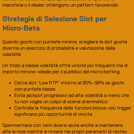
macchina o il dealer ottengono un pattern favorevole.
Strategia di Selezione Slot per
Micro‑Bets
Quando giochi con puntate minime, scegliere la slot giusta
diventa un esercizio di probabilità e valutazione della
volatilità.
Un titolo a bassa volatilità offre vincite più frequenti ma di
importo minore—ideale per il pubblico del micro‑betting.
Cerca slot “Low RTP” intorno al 95%–96% se giochi
con puntate basse
Evita jackpot progressivi ad alta volatilità a meno che
tu non voglia un colpo di scena drammatico
Controlla la frequenza delle funzioni bonus—più trigger
significano più opportunità di vincita
Sperimentare con temi diversi aiuta anche a mantenere
alta la noia mentre si rimane nei propri parametri di rischio.