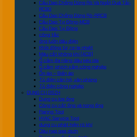
Cầu Dao Chống Dòng Rò Và Ngắt Quá Tải-
RCBO
Cầu Dao Chống Dòng Rò-RRCB
Cầu Dao Tự Động-MCB
Cầu Dao Tự Động
công tắc
ống luồn dây điện
Khởi động từ, rơ-le nhiệt
Máy cắt không khí (ACB)
Ổ cắm đa năng dây kéo dài
Ổ cắm, phích cắm công nghiệp
Ổn áp – Biến áp
Tủ điện căn hộ, văn phòng
Tủ điện công nghiệp
DỤNG CỤ DSZH
Dụng cụ loe ống
Công cụ cắt ống và nong ống
Flaring Tool
HVAC Service Tool
dung cụ phát hiện rò khí
Dây nạp gas dszh