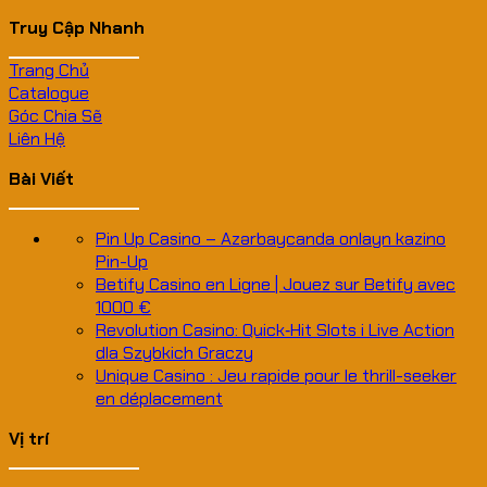
Truy Cập Nhanh
Trang Chủ
Catalogue
Góc Chia Sẽ
Liên Hệ
Bài Viết
Pin Up Casino – Azərbaycanda onlayn kazino
Pin-Up
Betify Casino en Ligne | Jouez sur Betify avec
1000 €
Revolution Casino: Quick‑Hit Slots i Live Action
dla Szybkich Graczy
Unique Casino : Jeu rapide pour le thrill-seeker
en déplacement
Vị trí