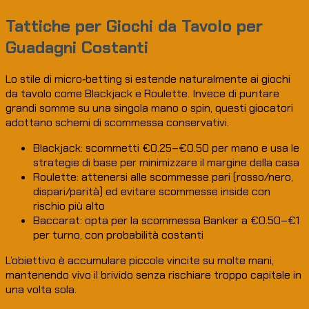
Tattiche per Giochi da Tavolo per
Guadagni Costanti
Lo stile di micro‑betting si estende naturalmente ai giochi
da tavolo come Blackjack e Roulette. Invece di puntare
grandi somme su una singola mano o spin, questi giocatori
adottano schemi di scommessa conservativi.
Blackjack: scommetti €0.25–€0.50 per mano e usa le
strategie di base per minimizzare il margine della casa
Roulette: attenersi alle scommesse pari (rosso/nero,
dispari/parità) ed evitare scommesse inside con
rischio più alto
Baccarat: opta per la scommessa Banker a €0.50–€1
per turno, con probabilità costanti
L’obiettivo è accumulare piccole vincite su molte mani,
mantenendo vivo il brivido senza rischiare troppo capitale in
una volta sola.