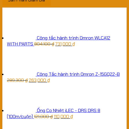
Sản Phẩm Giảm Giá
Công tắc hành trình Omron WLCA12
WITH PARTS
804,100
₫
731,000
₫
Công Tắc hành trình Omron Z-15GQ22-B
289,300
₫
263,000
₫
Ống Co Nhiệt iLEC - DRS DRS 8
(100m/cuộn)
121,000
₫
110,000
₫