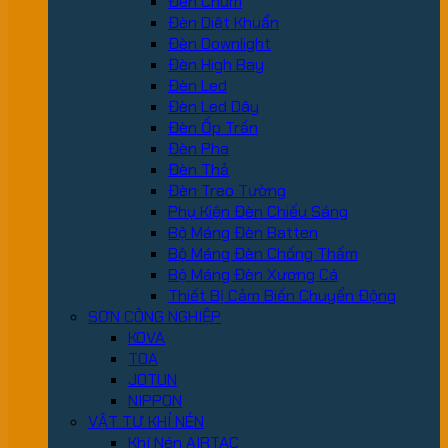
Đèn Chùm
Đèn Diệt Khuẩn
Đèn Downlight
Đèn High Bay
Đèn Led
Đèn Led Dây
Đèn Ốp Trần
Đèn Pha
Đèn Thả
Đèn Treo Tường
Phụ Kiện Đèn Chiếu Sáng
Bộ Máng Đèn Batten
Bộ Máng Đèn Chống Thấm
Bộ Máng Đèn Xương Cá
Thiết Bị Cảm Biến Chuyển Động
SƠN CÔNG NGHIỆP
KOVA
TOA
JOTUN
NIPPON
VẬT TƯ KHÍ NÉN
Khí Nén AIRTAC