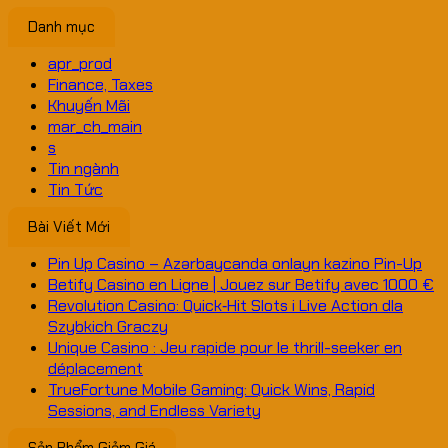
Danh mục
apr_prod
Finance, Taxes
Khuyến Mãi
mar_ch_main
s
Tin ngành
Tin Tức
Bài Viết Mới
Pin Up Casino – Azərbaycanda onlayn kazino Pin-Up
Betify Casino en Ligne | Jouez sur Betify avec 1000 €
Revolution Casino: Quick‑Hit Slots i Live Action dla
Szybkich Graczy
Unique Casino : Jeu rapide pour le thrill-seeker en
déplacement
TrueFortune Mobile Gaming: Quick Wins, Rapid
Sessions, and Endless Variety