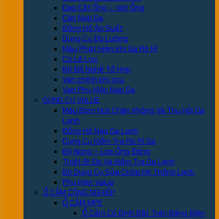
Dao Cắt Ống – Vét Ống
Cân Nạp Ga
Đồng Hồ Áp Suất
Dụng Cụ Đo Lường
Máy Phát Hiện Khí Ga Rò Rỉ
Cờ Lê Lực
Bộ Đồ Nghề Tổ Hợp
Van chỉnh khí oxy
Van Phụ Kiện Nạp Ga
DỤNG CỤ VALUE
Máy Bơm Hút Chân Không Và Thu Hồi Ga
Lạnh
Đồng Hồ Nạp Ga Lạnh
Dụng Cụ Kiểm Tra Rò Rỉ Ga
Bộ Nong – Loe Ống Đồng
Thiết Bị Đo Và Kiểm Tra Ga Lạnh
Bộ Dụng Cụ Sửa Chữa Hệ Thống Lạnh
Phụ Kiện Value
Ổ CẮM CÔNG NGHIỆP
Ổ CẮM MPE
Ổ Cắm Cố Định Bắt Trên Bảng Điện