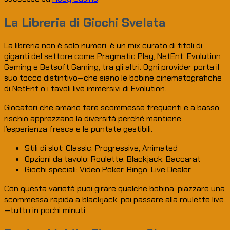
La Libreria di Giochi Svelata
La libreria non è solo numeri; è un mix curato di titoli di
giganti del settore come Pragmatic Play, NetEnt, Evolution
Gaming e Betsoft Gaming, tra gli altri. Ogni provider porta il
suo tocco distintivo—che siano le bobine cinematografiche
di NetEnt o i tavoli live immersivi di Evolution.
Giocatori che amano fare scommesse frequenti e a basso
rischio apprezzano la diversità perché mantiene
l’esperienza fresca e le puntate gestibili.
Stili di slot: Classic, Progressive, Animated
Opzioni da tavolo: Roulette, Blackjack, Baccarat
Giochi speciali: Video Poker, Bingo, Live Dealer
Con questa varietà puoi girare qualche bobina, piazzare una
scommessa rapida a blackjack, poi passare alla roulette live
—tutto in pochi minuti.