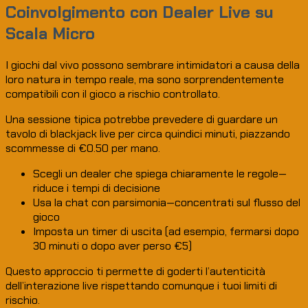
Coinvolgimento con Dealer Live su
Scala Micro
I giochi dal vivo possono sembrare intimidatori a causa della
loro natura in tempo reale, ma sono sorprendentemente
compatibili con il gioco a rischio controllato.
Una sessione tipica potrebbe prevedere di guardare un
tavolo di blackjack live per circa quindici minuti, piazzando
scommesse di €0.50 per mano.
Scegli un dealer che spiega chiaramente le regole—
riduce i tempi di decisione
Usa la chat con parsimonia—concentrati sul flusso del
gioco
Imposta un timer di uscita (ad esempio, fermarsi dopo
30 minuti o dopo aver perso €5)
Questo approccio ti permette di goderti l’autenticità
dell’interazione live rispettando comunque i tuoi limiti di
rischio.