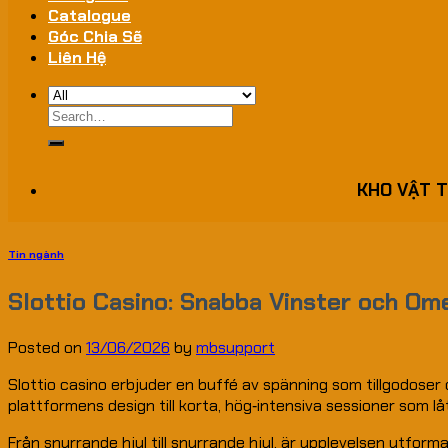
Catalogue
Góc Chia Sẽ
Liên Hệ
Search
for:
KHO VẬT T
Tin ngành
Slottio Casino: Snabba Vinster och Om
Posted on
13/06/2026
by
mbsupport
Slottio casino erbjuder en buffé av spänning som tillgodoser
plattformens design till korta, hög‑intensiva sessioner som lå
Från snurrande hjul till snurrande hjul, är upplevelsen utfor