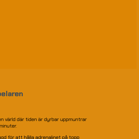
pelaren
en värld där tiden är dyrbar uppmuntrar
minuter.
gd för att hålla adrenalinet på topp