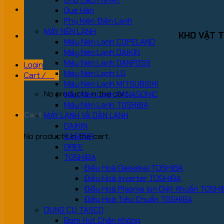
Que Hàn
Phụ Kiện Điện Lạnh
MÁY NÉN LẠNH
KHO VẬT T
Máy Nén Lạnh COPELAND
Máy Nén Lạnh DAIKIN
Máy Nén Lạnh DANFOSS
Login
Máy Nén Lạnh LG
Cart /
0
₫
Máy Nén Lạnh MITSUBISHI
No products in the cart.
Máy Nén Lạnh PANASONIC
Máy Nén Lạnh TOSHIBA
Cart
MÁY LẠNH VÀ DÀN LẠNH
DAIKIN
No products in the cart.
CASPER
GREE
TOSHIBA
Điều Hoà Daiseikai TOSHIBA
Điều Hoà Inverter TOSHIBA
Điều Hoà Plasma Ion Diệt Khuẩn TOSH
Điều Hoà Tiêu Chuẩn TOSHIBA
DỤNG CỤ TASCO
Bơm Hút Chân Không