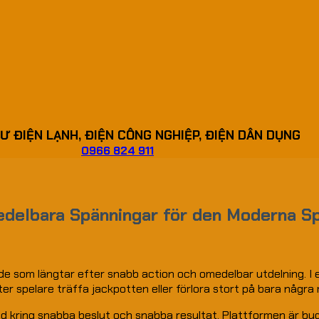
Ư ĐIỆN LẠNH, ĐIỆN CÔNG NGHIỆP, ĐIỆN DÂN DỤNG
0966 824 911
edelbara Spänningar för den Moderna S
 de som längtar efter snabb action och omedelbar utdelning. I 
ter spelare träffa jackpotten eller förlora stort på bara några 
mad kring snabba beslut och snabba resultat. Plattformen är byg