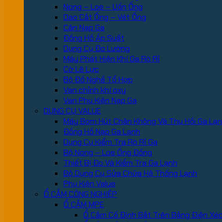
Nong – Loe – Uốn Ống
Dao Cắt Ống – Vét Ống
Cân Nạp Ga
Đồng Hồ Áp Suất
Dụng Cụ Đo Lường
Máy Phát Hiện Khí Ga Rò Rỉ
Cờ Lê Lực
Bộ Đồ Nghề Tổ Hợp
Van chỉnh khí oxy
Van Phụ Kiện Nạp Ga
DỤNG CỤ VALUE
Máy Bơm Hút Chân Không Và Thu Hồi Ga Lạ
Đồng Hồ Nạp Ga Lạnh
Dụng Cụ Kiểm Tra Rò Rỉ Ga
Bộ Nong – Loe Ống Đồng
Thiết Bị Đo Và Kiểm Tra Ga Lạnh
Bộ Dụng Cụ Sửa Chữa Hệ Thống Lạnh
Phụ Kiện Value
Ổ CẮM CÔNG NGHIỆP
Ổ CẮM MPE
Ổ Cắm Cố Định Bắt Trên Bảng Điện Xé