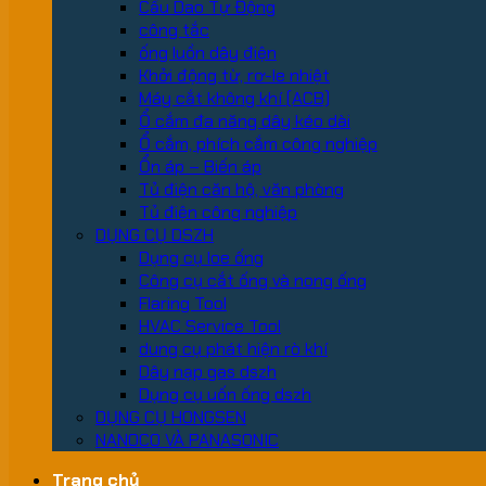
Cầu Dao Tự Động
công tắc
ống luồn dây điện
Khởi động từ, rơ-le nhiệt
Máy cắt không khí (ACB)
Ổ cắm đa năng dây kéo dài
Ổ cắm, phích cắm công nghiệp
Ổn áp – Biến áp
Tủ điện căn hộ, văn phòng
Tủ điện công nghiệp
DỤNG CỤ DSZH
Dụng cụ loe ống
Công cụ cắt ống và nong ống
Flaring Tool
HVAC Service Tool
dung cụ phát hiện rò khí
Dây nạp gas dszh
Dụng cụ uốn ống dszh
DỤNG CỤ HONGSEN
NANOCO VÀ PANASONIC
Trang chủ