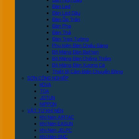
Đèn Led
Đèn Led Dây
Đèn Ốp Trần
Đèn Pha
Đèn Thả
Đèn Treo Tường
Phụ Kiện Đèn Chiếu Sáng
Bộ Máng Đèn Batten
Bộ Máng Đèn Chống Thấm
Bộ Máng Đèn Xương Cá
Thiết Bị Cảm Biến Chuyển Động
SƠN CÔNG NGHIỆP
KOVA
TOA
JOTUN
NIPPON
VẬT TƯ KHÍ NÉN
Khí Nén AIRTAC
Khí Nén EASUN
Khí Nén JELPC
Khí Nén SMC