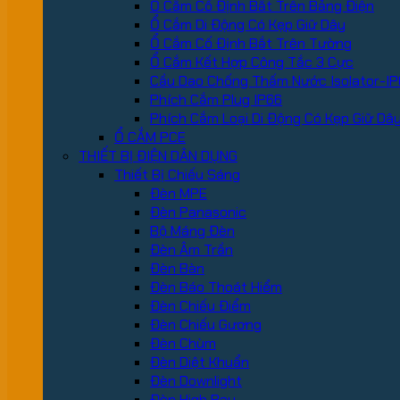
Ổ Cắm Cố Định Bắt Trên Bảng Điện
Ổ Cắm Di Động Có Kẹp Giữ Dây
Ổ Cắm Cố Định Bắt Trên Tường
Ổ Cắm Kết Hợp Công Tắc 3 Cực
Cầu Dao Chống Thấm Nước Isolator-IP
Phích Cắm Plug IP66
Phích Cắm Loại Di Động Có Kẹp Giữ Dâ
Ổ CẮM PCE
THIẾT BỊ ĐIỆN DÂN DỤNG
Thiết Bị Chiếu Sáng
Đèn MPE
Đèn Panasonic
Bộ Máng Đèn
Đèn Âm Trần
Đèn Bàn
Đèn Báo Thoát Hiểm
Đèn Chiếu Điểm
Đèn Chiếu Gương
Đèn Chùm
Đèn Diệt Khuẩn
Đèn Downlight
Đèn High Bay