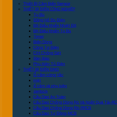
Thiết Bị Cảm Biến Sensor
THIẾT BỊ ĐIỆN CÔNG NGHIỆP
Tụ Bù
Đồng Hồ Đo Điện
Bộ Điều Khiển Nhiệt Độ
Bộ Điều Khiển Tụ Bù
Timer
Biến Dòng
Công Tơ Điện
Cột Chống Sét
Đèn Báo
Phụ Kiện Tủ Điện
THIẾT BỊ ĐIỆN SINO
Ổ cắm công tắc
mặt
ổ cấm và phụ kiện
zenlock
Cầu Dao An Toàn
Cầu Dao Chống Dòng Rò Và Ngắt Quá Tải-R
Cầu Dao Chống Dòng Rò-RRCB
Cầu Dao Tự Động-MCB