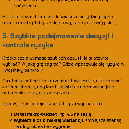
opóźnienia.
Efekt to bezproblemowe doświadczenie, gdzie jedyną
barierą między Tobą a kolejną wygraną jest Twój palec.
5. Szybkie podejmowanie decyzji i
kontrola ryzyka
Krótka sesja wymaga szybkich decyzji: jaką stawkę
wybrać? W jaką grę zagrać? Gdzie wpasowuje się ryzyko w
Twój mały bankroll?
Strategia jest prosta: utrzymuj stawki niskie, ale stałe na
każdym obrocie, aby każdy wynik był odczuwalny jako
natychmiastowy, ale zarządzalny.
Typowy czas podejmowania decyzji wygląda tak:
Ustal mikro‑budżet:
np. €5 na sesję.
Wybierz slot o niskiej wariancji:
zmniejsza szansę
na długi okres bez wygranej.