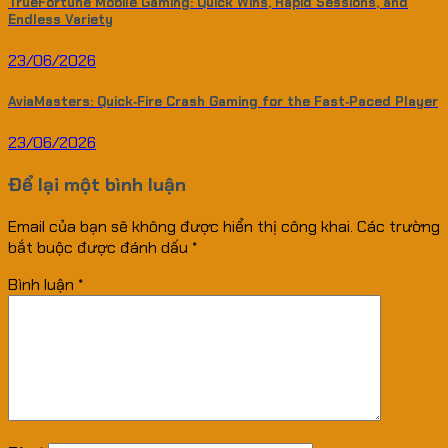
TrueFortune Mobile Gaming: Quick Wins, Rapid Sessions, and
Endless Variety
23/06/2026
AviaMasters: Quick‑Fire Crash Gaming for the Fast‑Paced Player
23/06/2026
Để lại một bình luận
Email của bạn sẽ không được hiển thị công khai.
Các trường
bắt buộc được đánh dấu
*
Bình luận
*