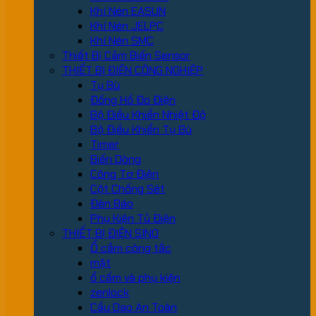
Khí Nén EASUN
Khí Nén JELPC
Khí Nén SMC
Thiết Bị Cảm Biến Sensor
THIẾT BỊ ĐIỆN CÔNG NGHIỆP
Tụ Bù
Đồng Hồ Đo Điện
Bộ Điều Khiển Nhiệt Độ
Bộ Điều Khiển Tụ Bù
Timer
Biến Dòng
Công Tơ Điện
Cột Chống Sét
Đèn Báo
Phụ Kiện Tủ Điện
THIẾT BỊ ĐIỆN SINO
Ổ cắm công tắc
mặt
ổ cấm và phụ kiện
zenlock
Cầu Dao An Toàn