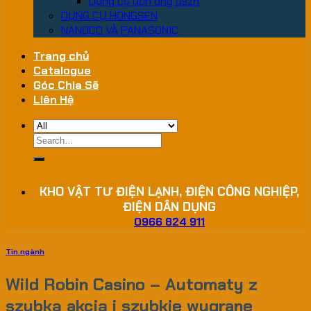
Dụng cụ uốn ống dszh
DỤNG CỤ HONGSEN
NANOCO VÀ PANASONIC
Trang chủ
Catalogue
Góc Chia Sẽ
Liên Hệ
Search
for:
KHO VẬT TƯ ĐIỆN LẠNH, ĐIỆN CÔNG NGHIỆP,
ĐIỆN DÂN DỤNG
0966 824 911
Tin ngành
Wild Robin Casino – Automaty z
szybką akcją i szybkie wygrane