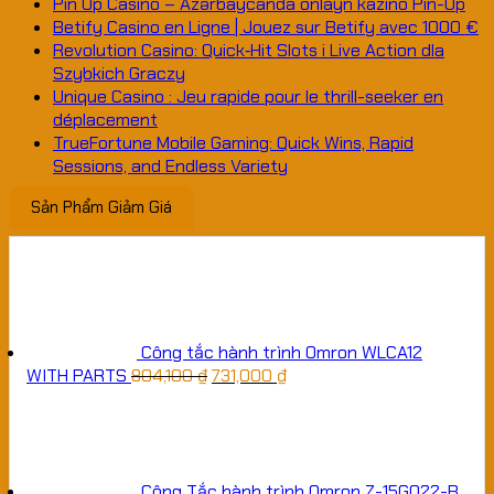
Pin Up Casino – Azərbaycanda onlayn kazino Pin-Up
Betify Casino en Ligne | Jouez sur Betify avec 1000 €
Revolution Casino: Quick‑Hit Slots i Live Action dla
Szybkich Graczy
Unique Casino : Jeu rapide pour le thrill-seeker en
déplacement
TrueFortune Mobile Gaming: Quick Wins, Rapid
Sessions, and Endless Variety
Sản Phẩm Giảm Giá
Công tắc hành trình Omron WLCA12
WITH PARTS
804,100
₫
731,000
₫
Công Tắc hành trình Omron Z-15GQ22-B