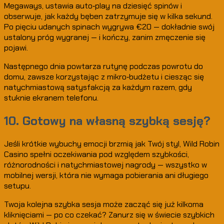
Megaways, ustawia auto‑play na dziesięć spinów i
obserwuje, jak każdy bęben zatrzymuje się w kilka sekund.
Po pięciu udanych spinach wygrywa €20 — dokładnie swój
ustalony próg wygranej — i kończy, zanim zmęczenie się
pojawi.
Następnego dnia powtarza rutynę podczas powrotu do
domu, zawsze korzystając z mikro‑budżetu i ciesząc się
natychmiastową satysfakcją za każdym razem, gdy
stuknie ekranem telefonu.
10. Gotowy na własną szybką sesję?
Jeśli krótkie wybuchy emocji brzmią jak Twój styl, Wild Robin
Casino spełni oczekiwania pod względem szybkości,
różnorodności i natychmiastowej nagrody — wszystko w
mobilnej wersji, która nie wymaga pobierania ani długiego
setupu.
Twoja kolejna szybka sesja może zacząć się już kilkoma
kliknięciami — po co czekać? Zanurz się w świecie szybkich