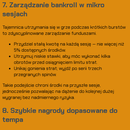
7. Zarządzanie bankroll w mikro
sesjach
Tajemnica utrzymania się w grze podczas krótkich burstów
to zdyscyplinowane zarządzanie funduszami.
Przydziel stałą kwotę na każdą sesję — nie więcej niż
5% dostępnych środków.
Utrzymuj niskie stawki, aby móc wykonać kilka
obrotów przed osiągnięciem limitu strat.
Unikaj gonienia strat; wyjdź po serii trzech
przegranych spinów.
Takie podejście chroni środki na przyszłe sesje,
jednocześnie pozwalając na dążenie do kolejnej dużej
wygranej bez nadmiernego ryzyka.
8. Szybkie nagrody dopasowane do
tempa