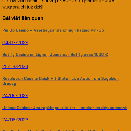
slotów Wild Robin i poczuj dreszcz natychmiastowych
wygranych już dziś!
Bài viết liên quan
Pin Up Casino – Azərbaycanda onlayn kazino Pin-Up
04/07/2026
Betify Casino en Ligne | Jouez sur Betify avec 1000 €
25/06/2026
Revolution Casino: Quick‑Hit Slots i Live Action dla Szybkich
Graczy
24/06/2026
Unique Casino : Jeu rapide pour le thrill-seeker en déplacement
24/06/2026