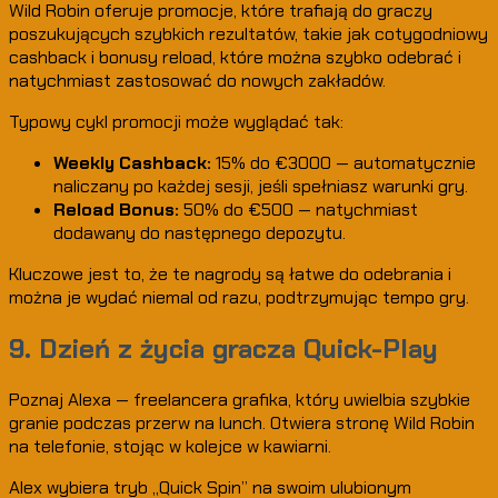
Wild Robin oferuje promocje, które trafiają do graczy
poszukujących szybkich rezultatów, takie jak cotygodniowy
cashback i bonusy reload, które można szybko odebrać i
natychmiast zastosować do nowych zakładów.
Typowy cykl promocji może wyglądać tak:
Weekly Cashback:
15% do €3000 — automatycznie
naliczany po każdej sesji, jeśli spełniasz warunki gry.
Reload Bonus:
50% do €500 — natychmiast
dodawany do następnego depozytu.
Kluczowe jest to, że te nagrody są łatwe do odebrania i
można je wydać niemal od razu, podtrzymując tempo gry.
9. Dzień z życia gracza Quick-Play
Poznaj Alexa — freelancera grafika, który uwielbia szybkie
granie podczas przerw na lunch. Otwiera stronę Wild Robin
na telefonie, stojąc w kolejce w kawiarni.
Alex wybiera tryb „Quick Spin” na swoim ulubionym