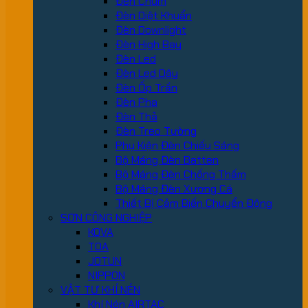
Đèn Chùm
Đèn Diệt Khuẩn
Đèn Downlight
Đèn High Bay
Đèn Led
Đèn Led Dây
Đèn Ốp Trần
Đèn Pha
Đèn Thả
Đèn Treo Tường
Phụ Kiện Đèn Chiếu Sáng
Bộ Máng Đèn Batten
Bộ Máng Đèn Chống Thấm
Bộ Máng Đèn Xương Cá
Thiết Bị Cảm Biến Chuyển Động
SƠN CÔNG NGHIỆP
KOVA
TOA
JOTUN
NIPPON
VẬT TƯ KHÍ NÉN
Khí Nén AIRTAC