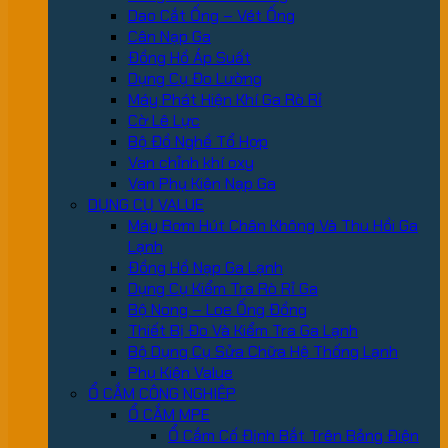
Dao Cắt Ống – Vét Ống
Cân Nạp Ga
Đồng Hồ Áp Suất
Dụng Cụ Đo Lường
Máy Phát Hiện Khí Ga Rò Rỉ
Cờ Lê Lực
Bộ Đồ Nghề Tổ Hợp
Van chỉnh khí oxy
Van Phụ Kiện Nạp Ga
DỤNG CỤ VALUE
Máy Bơm Hút Chân Không Và Thu Hồi Ga
Lạnh
Đồng Hồ Nạp Ga Lạnh
Dụng Cụ Kiểm Tra Rò Rỉ Ga
Bộ Nong – Loe Ống Đồng
Thiết Bị Đo Và Kiểm Tra Ga Lạnh
Bộ Dụng Cụ Sửa Chữa Hệ Thống Lạnh
Phụ Kiện Value
Ổ CẮM CÔNG NGHIỆP
Ổ CẮM MPE
Ổ Cắm Cố Định Bắt Trên Bảng Điện