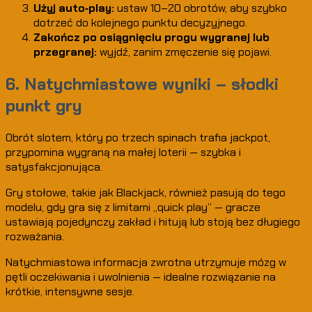
Użyj auto‑play:
ustaw 10–20 obrotów, aby szybko
dotrzeć do kolejnego punktu decyzyjnego.
Zakończ po osiągnięciu progu wygranej lub
przegranej:
wyjdź, zanim zmęczenie się pojawi.
6. Natychmiastowe wyniki – słodki
punkt gry
Obrót slotem, który po trzech spinach trafia jackpot,
przypomina wygraną na małej loterii — szybka i
satysfakcjonująca.
Gry stołowe, takie jak Blackjack, również pasują do tego
modelu, gdy gra się z limitami „quick play” — gracze
ustawiają pojedynczy zakład i hitują lub stoją bez długiego
rozważania.
Natychmiastowa informacja zwrotna utrzymuje mózg w
pętli oczekiwania i uwolnienia — idealne rozwiązanie na
krótkie, intensywne sesje.