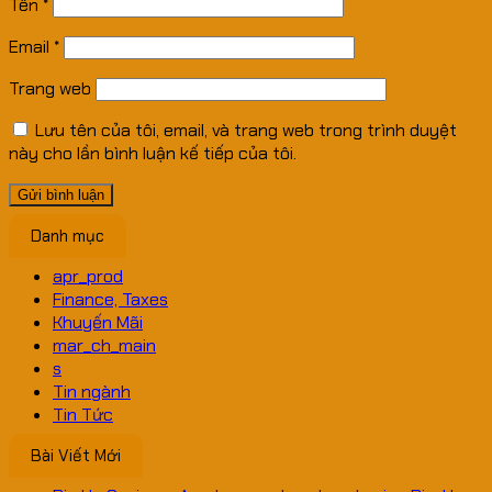
Tên
*
Email
*
Trang web
Lưu tên của tôi, email, và trang web trong trình duyệt
này cho lần bình luận kế tiếp của tôi.
Danh mục
apr_prod
Finance, Taxes
Khuyến Mãi
mar_ch_main
s
Tin ngành
Tin Tức
Bài Viết Mới