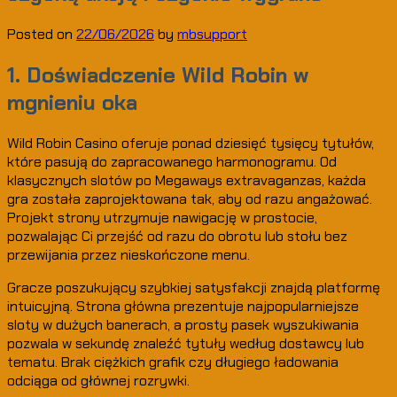
Posted on
22/06/2026
by
mbsupport
1. Doświadczenie Wild Robin w
mgnieniu oka
Wild Robin Casino oferuje ponad dziesięć tysięcy tytułów,
które pasują do zapracowanego harmonogramu. Od
klasycznych slotów po Megaways extravaganzas, każda
gra została zaprojektowana tak, aby od razu angażować.
Projekt strony utrzymuje nawigację w prostocie,
pozwalając Ci przejść od razu do obrotu lub stołu bez
przewijania przez nieskończone menu.
Gracze poszukujący szybkiej satysfakcji znajdą platformę
intuicyjną. Strona główna prezentuje najpopularniejsze
sloty w dużych banerach, a prosty pasek wyszukiwania
pozwala w sekundę znaleźć tytuły według dostawcy lub
tematu. Brak ciężkich grafik czy długiego ładowania
odciąga od głównej rozrywki.