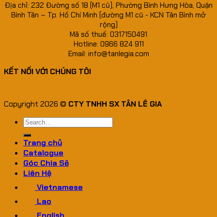
Địa chỉ: 232 Đường số 18 (M1 cũ), Phường Bình Hưng Hòa, Quận
Bình Tân – Tp. Hồ Chí Minh (đường M1 cũ - KCN Tân Bình mở
rộng)
Mã số thuế: 0317150491
Hotline: 0966 824 911
Email: info@tanlegia.com
KẾT NỐI VỚI CHÚNG TÔI
Copyright 2026 ©
CTY TNHH SX TÂN LÊ GIA
Search
for:
Trang chủ
Catalogue
Góc Chia Sẽ
Liên Hệ
Vietnamese
Lao
English