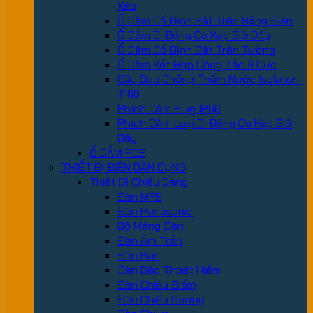
Xéo
Ổ Cắm Cố Định Bắt Trên Bảng Điện
Ổ Cắm Di Động Có Kẹp Giữ Dây
Ổ Cắm Cố Định Bắt Trên Tường
Ổ Cắm Kết Hợp Công Tắc 3 Cực
Cầu Dao Chống Thấm Nước Isolator-
IP66
Phích Cắm Plug IP66
Phích Cắm Loại Di Động Có Kẹp Giữ
Dây
Ổ CẮM PCE
THIẾT BỊ ĐIỆN DÂN DỤNG
Thiết Bị Chiếu Sáng
Đèn MPE
Đèn Panasonic
Bộ Máng Đèn
Đèn Âm Trần
Đèn Bàn
Đèn Báo Thoát Hiểm
Đèn Chiếu Điểm
Đèn Chiếu Gương