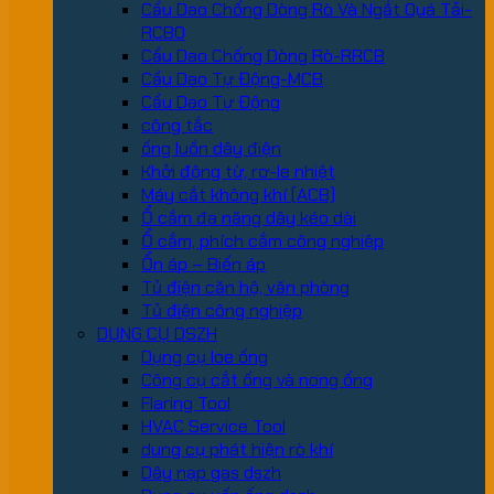
Cầu Dao Chống Dòng Rò Và Ngắt Quá Tải-
RCBO
Cầu Dao Chống Dòng Rò-RRCB
Cầu Dao Tự Động-MCB
Cầu Dao Tự Động
công tắc
ống luồn dây điện
Khởi động từ, rơ-le nhiệt
Máy cắt không khí (ACB)
Ổ cắm đa năng dây kéo dài
Ổ cắm, phích cắm công nghiệp
Ổn áp – Biến áp
Tủ điện căn hộ, văn phòng
Tủ điện công nghiệp
DỤNG CỤ DSZH
Dụng cụ loe ống
Công cụ cắt ống và nong ống
Flaring Tool
HVAC Service Tool
dung cụ phát hiện rò khí
Dây nạp gas dszh