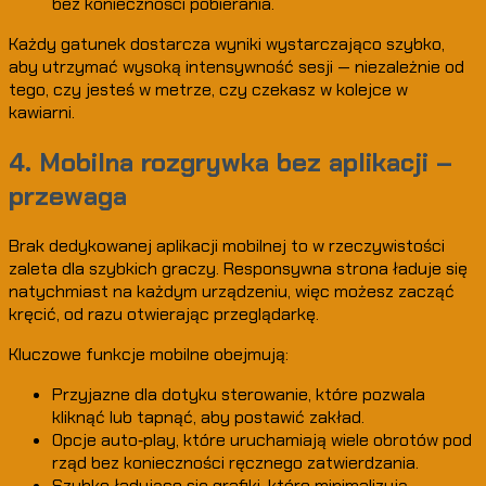
bez konieczności pobierania.
Każdy gatunek dostarcza wyniki wystarczająco szybko,
aby utrzymać wysoką intensywność sesji — niezależnie od
tego, czy jesteś w metrze, czy czekasz w kolejce w
kawiarni.
4. Mobilna rozgrywka bez aplikacji –
przewaga
Brak dedykowanej aplikacji mobilnej to w rzeczywistości
zaleta dla szybkich graczy. Responsywna strona ładuje się
natychmiast na każdym urządzeniu, więc możesz zacząć
kręcić, od razu otwierając przeglądarkę.
Kluczowe funkcje mobilne obejmują:
Przyjazne dla dotyku sterowanie, które pozwala
kliknąć lub tapnąć, aby postawić zakład.
Opcje auto‑play, które uruchamiają wiele obrotów pod
rząd bez konieczności ręcznego zatwierdzania.
Szybko ładujące się grafiki, które minimalizują