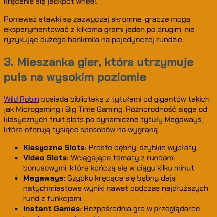
kręcenie się jackpot wheel.
Ponieważ stawki są zazwyczaj skromne, gracze mogą
eksperymentować z kilkoma grami jeden po drugim, nie
ryzykując dużego bankrolla na pojedynczej rundzie.
3. Mieszanka gier, która utrzymuje
puls na wysokim poziomie
Wild Robin
posiada bibliotekę z tytułami od gigantów takich
jak Microgaming i Big Time Gaming. Różnorodność sięga od
klasycznych fruit slots po dynamiczne tytuły Megaways,
które oferują tysiące sposobów na wygraną.
Klasyczne Slots:
Proste bębny, szybkie wypłaty.
Video Slots:
Wciągające tematy z rundami
bonusowymi, które kończą się w ciągu kilku minut.
Megaways:
Szybko kręcące się bębny dają
natychmiastowe wyniki nawet podczas najdłuższych
rund z funkcjami.
Instant Games:
Bezpośrednia gra w przeglądarce