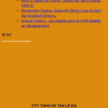
Betify Casino en Ligne | Jouez sur Betify avec
1000 €
Revolution Casino: Quick‑Hit Slots i Live Action
dla Szybkich Graczy
Unique Casino : Jeu rapide pour le thrill-seeker
en déplacement
Vị trí
CTY TNHH SX TÂN LÊ GIA