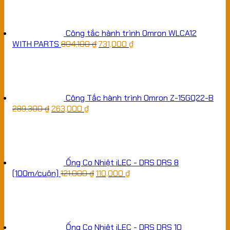
Công tắc hành trình Omron WLCA12
WITH PARTS
804,100
₫
731,000
₫
Công Tắc hành trình Omron Z-15GQ22-B
289,300
₫
263,000
₫
Ống Co Nhiệt iLEC - DRS DRS 8
(100m/cuộn)
121,000
₫
110,000
₫
Ống Co Nhiệt iLEC - DRS DRS 10