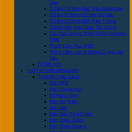
Xéo
Ổ Cắm Cố Định Bắt Trên Bảng Điện
Ổ Cắm Di Động Có Kẹp Giữ Dây
Ổ Cắm Cố Định Bắt Trên Tường
Ổ Cắm Kết Hợp Công Tắc 3 Cực
Cầu Dao Chống Thấm Nước Isolator-
IP66
Phích Cắm Plug IP66
Phích Cắm Loại Di Động Có Kẹp Giữ
Dây
Ổ CẮM PCE
THIẾT BỊ ĐIỆN DÂN DỤNG
Thiết Bị Chiếu Sáng
Đèn MPE
Đèn Panasonic
Bộ Máng Đèn
Đèn Âm Trần
Đèn Bàn
Đèn Báo Thoát Hiểm
Đèn Chiếu Điểm
Đèn Chiếu Gương