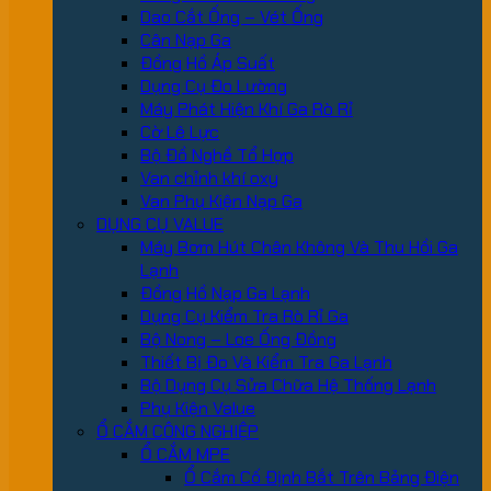
Dao Cắt Ống – Vét Ống
Cân Nạp Ga
Đồng Hồ Áp Suất
Dụng Cụ Đo Lường
Máy Phát Hiện Khí Ga Rò Rỉ
Cờ Lê Lực
Bộ Đồ Nghề Tổ Hợp
Van chỉnh khí oxy
Van Phụ Kiện Nạp Ga
DỤNG CỤ VALUE
Máy Bơm Hút Chân Không Và Thu Hồi Ga
Lạnh
Đồng Hồ Nạp Ga Lạnh
Dụng Cụ Kiểm Tra Rò Rỉ Ga
Bộ Nong – Loe Ống Đồng
Thiết Bị Đo Và Kiểm Tra Ga Lạnh
Bộ Dụng Cụ Sửa Chữa Hệ Thống Lạnh
Phụ Kiện Value
Ổ CẮM CÔNG NGHIỆP
Ổ CẮM MPE
Ổ Cắm Cố Định Bắt Trên Bảng Điện