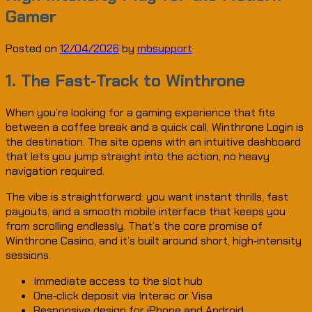
Gamer
Posted on
12/04/2026
by
mbsupport
1. The Fast‑Track to Winthrone
When you’re looking for a gaming experience that fits
between a coffee break and a quick call, Winthrone Login is
the destination. The site opens with an intuitive dashboard
that lets you jump straight into the action, no heavy
navigation required.
The vibe is straightforward: you want instant thrills, fast
payouts, and a smooth mobile interface that keeps you
from scrolling endlessly. That’s the core promise of
Winthrone Casino, and it’s built around short, high‑intensity
sessions.
Immediate access to the slot hub
One‑click deposit via Interac or Visa
Responsive design for iPhone and Android