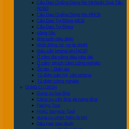
Cầu Dao Chống Dòng Rò Và Ngắt Quá Tải-
RCBO
Cầu Dao Chống Dòng Rò-RRCB
Cầu Dao Tự Động-MCB
Cầu Dao Tự Động
công tắc
ống luồn dây điện
Khởi động từ, rơ-le nhiệt
Máy cắt không khí (ACB)
Ổ cắm đa năng dây kéo dài
Ổ cắm, phích cắm công nghiệp
Ổn áp – Biến áp
Tủ điện căn hộ, văn phòng
Tủ điện công nghiệp
DỤNG CỤ DSZH
Dụng cụ loe ống
Công cụ cắt ống và nong ống
Flaring Tool
HVAC Service Tool
dung cụ phát hiện rò khí
Dây nạp gas dszh