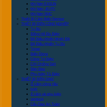
Khí Nén EASUN
Khí Nén JELPC
Khí Nén SMC
Thiết Bị Cảm Biến Sensor
THIẾT BỊ ĐIỆN CÔNG NGHIỆP
Tụ Bù
Đồng Hồ Đo Điện
Bộ Điều Khiển Nhiệt Độ
Bộ Điều Khiển Tụ Bù
Timer
Biến Dòng
Công Tơ Điện
Cột Chống Sét
Đèn Báo
Phụ Kiện Tủ Điện
THIẾT BỊ ĐIỆN SINO
Ổ cắm công tắc
mặt
ổ cấm và phụ kiện
zenlock
Cầu Dao An Toàn