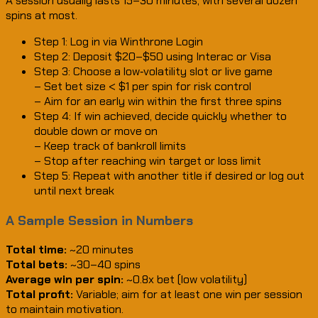
A session usually lasts 15–30 minutes, with several dozen
spins at most.
Step 1: Log in via Winthrone Login
Step 2: Deposit $20–$50 using Interac or Visa
Step 3: Choose a low‑volatility slot or live game
– Set bet size < $1 per spin for risk control
– Aim for an early win within the first three spins
Step 4: If win achieved, decide quickly whether to
double down or move on
– Keep track of bankroll limits
– Stop after reaching win target or loss limit
Step 5: Repeat with another title if desired or log out
until next break
A Sample Session in Numbers
Total time:
~20 minutes
Total bets:
~30–40 spins
Average win per spin:
~0.8x bet (low volatility)
Total profit:
Variable; aim for at least one win per session
to maintain motivation.