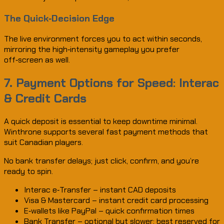
The Quick‑Decision Edge
The live environment forces you to act within seconds,
mirroring the high‑intensity gameplay you prefer
off‑screen as well.
7. Payment Options for Speed: Interac
& Credit Cards
A quick deposit is essential to keep downtime minimal.
Winthrone supports several fast payment methods that
suit Canadian players.
No bank transfer delays; just click, confirm, and you’re
ready to spin.
Interac e‑Transfer – instant CAD deposits
Visa & Mastercard – instant credit card processing
E‑wallets like PayPal – quick confirmation times
Bank Transfer – optional but slower; best reserved for