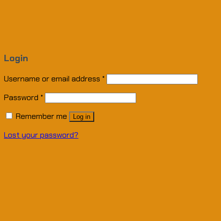
Login
Username or email address
*
Password
*
Remember me
Log in
Lost your password?