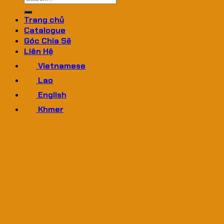
for:
Trang chủ
Catalogue
Góc Chia Sẽ
Liên Hệ
Vietnamese
Lao
English
Khmer