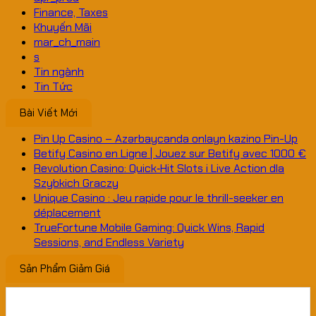
Finance, Taxes
Khuyến Mãi
mar_ch_main
s
Tin ngành
Tin Tức
Bài Viết Mới
Pin Up Casino – Azərbaycanda onlayn kazino Pin-Up
Betify Casino en Ligne | Jouez sur Betify avec 1000 €
Revolution Casino: Quick‑Hit Slots i Live Action dla
Szybkich Graczy
Unique Casino : Jeu rapide pour le thrill-seeker en
déplacement
TrueFortune Mobile Gaming: Quick Wins, Rapid
Sessions, and Endless Variety
Sản Phẩm Giảm Giá