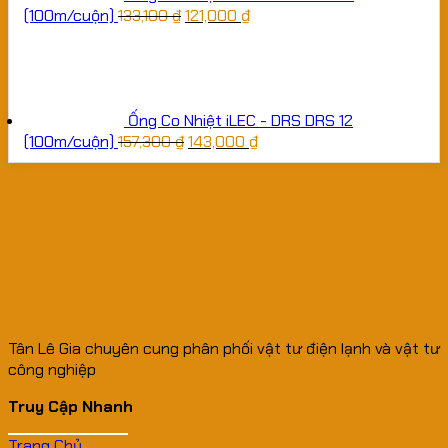
(100m/cuộn)
133,100
₫
121,000
₫
Ống Co Nhiệt iLEC - DRS DRS 12
(100m/cuộn)
157,300
₫
143,000
₫
Tân Lê Gia chuyên cung phân phối vật tư điện lạnh và vật tư
công nghiệp
Truy Cập Nhanh
Trang Chủ