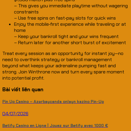
– This gives you immediate playtime without wagering
constraints
– Use free spins on fast‑pay slots for quick wins
Enjoy the mobile‑first experience while traveling or at
home
– Keep your bankroll tight and your wins frequent
– Return later for another short burst of excitement
Treat every session as an opportunity for instant joy—no
need to overthink strategy or bankroll management
beyond what keeps your adrenaline pumping fast and
strong. Join Winthrone now and turn every spare moment
into potential profit.
Bài viết liên quan
Pin Up Casino – Azərbaycanda onlayn kazino Pin-Up
04/07/2026
Betify Casino en Ligne | Jouez sur Betify avec 1000 €