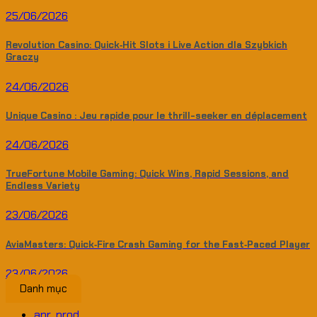
25/06/2026
Revolution Casino: Quick‑Hit Slots i Live Action dla Szybkich
Graczy
24/06/2026
Unique Casino : Jeu rapide pour le thrill-seeker en déplacement
24/06/2026
TrueFortune Mobile Gaming: Quick Wins, Rapid Sessions, and
Endless Variety
23/06/2026
AviaMasters: Quick‑Fire Crash Gaming for the Fast‑Paced Player
23/06/2026
Danh mục
apr_prod