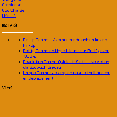
Catalogue
Góc Chia Sẽ
Liên Hệ
Bài Viết
Pin Up Casino – Azərbaycanda onlayn kazino
Pin-Up
Betify Casino en Ligne | Jouez sur Betify avec
1000 €
Revolution Casino: Quick‑Hit Slots i Live Action
dla Szybkich Graczy
Unique Casino : Jeu rapide pour le thrill-seeker
en déplacement
Vị trí