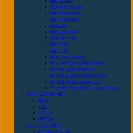
Đèn Chùm
Đèn Diệt Khuẩn
Đèn Downlight
Đèn High Bay
Đèn Led
Đèn Led Dây
Đèn Ốp Trần
Đèn Pha
Đèn Thả
Đèn Treo Tường
Phụ Kiện Đèn Chiếu Sáng
Bộ Máng Đèn Batten
Bộ Máng Đèn Chống Thấm
Bộ Máng Đèn Xương Cá
Thiết Bị Cảm Biến Chuyển Động
SƠN CÔNG NGHIỆP
KOVA
TOA
JOTUN
NIPPON
VẬT TƯ KHÍ NÉN
Khí Nén AIRTAC