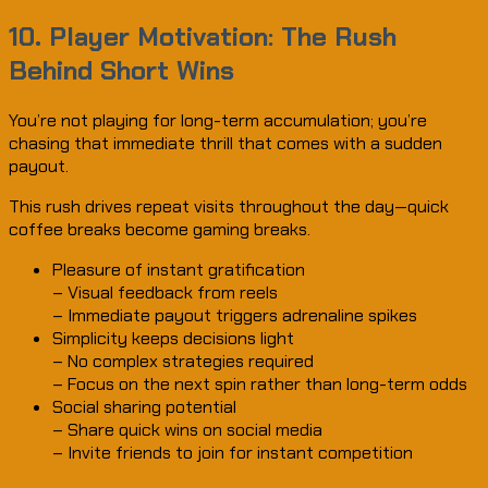
10. Player Motivation: The Rush
Behind Short Wins
You’re not playing for long-term accumulation; you’re
chasing that immediate thrill that comes with a sudden
payout.
This rush drives repeat visits throughout the day—quick
coffee breaks become gaming breaks.
Pleasure of instant gratification
– Visual feedback from reels
– Immediate payout triggers adrenaline spikes
Simplicity keeps decisions light
– No complex strategies required
– Focus on the next spin rather than long-term odds
Social sharing potential
– Share quick wins on social media
– Invite friends to join for instant competition