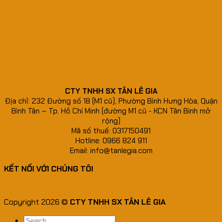
CTY TNHH SX TÂN LÊ GIA
Địa chỉ: 232 Đường số 18 (M1 cũ), Phường Bình Hưng Hòa, Quận
Bình Tân – Tp. Hồ Chí Minh (đường M1 cũ - KCN Tân Bình mở
rộng)
Mã số thuế: 0317150491
Hotline: 0966 824 911
Email: info@tanlegia.com
KẾT NỐI VỚI CHÚNG TÔI
Copyright 2026 ©
CTY TNHH SX TÂN LÊ GIA
Search