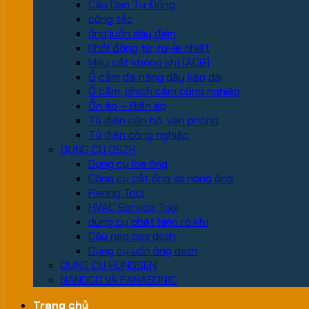
Cầu Dao Tự Động
công tắc
ống luồn dây điện
Khởi động từ, rơ-le nhiệt
Máy cắt không khí (ACB)
Ổ cắm đa năng dây kéo dài
Ổ cắm, phích cắm công nghiệp
Ổn áp – Biến áp
Tủ điện căn hộ, văn phòng
Tủ điện công nghiệp
DỤNG CỤ DSZH
Dụng cụ loe ống
Công cụ cắt ống và nong ống
Flaring Tool
HVAC Service Tool
dung cụ phát hiện rò khí
Dây nạp gas dszh
Dụng cụ uốn ống dszh
DỤNG CỤ HONGSEN
NANOCO VÀ PANASONIC
Trang chủ