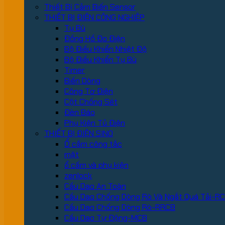
Thiết Bị Cảm Biến Sensor
THIẾT BỊ ĐIỆN CÔNG NGHIỆP
Tụ Bù
Đồng Hồ Đo Điện
Bộ Điều Khiển Nhiệt Độ
Bộ Điều Khiển Tụ Bù
Timer
Biến Dòng
Công Tơ Điện
Cột Chống Sét
Đèn Báo
Phụ Kiện Tủ Điện
THIẾT BỊ ĐIỆN SINO
Ổ cắm công tắc
mặt
ổ cấm và phụ kiện
zenlock
Cầu Dao An Toàn
Cầu Dao Chống Dòng Rò Và Ngắt Quá Tải-R
Cầu Dao Chống Dòng Rò-RRCB
Cầu Dao Tự Động-MCB