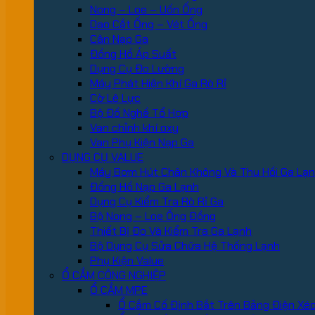
Nong – Loe – Uốn Ống
Dao Cắt Ống – Vét Ống
Cân Nạp Ga
Đồng Hồ Áp Suất
Dụng Cụ Đo Lường
Máy Phát Hiện Khí Ga Rò Rỉ
Cờ Lê Lực
Bộ Đồ Nghề Tổ Hợp
Van chỉnh khí oxy
Van Phụ Kiện Nạp Ga
DỤNG CỤ VALUE
Máy Bơm Hút Chân Không Và Thu Hồi Ga Lạ
Đồng Hồ Nạp Ga Lạnh
Dụng Cụ Kiểm Tra Rò Rỉ Ga
Bộ Nong – Loe Ống Đồng
Thiết Bị Đo Và Kiểm Tra Ga Lạnh
Bộ Dụng Cụ Sửa Chữa Hệ Thống Lạnh
Phụ Kiện Value
Ổ CẮM CÔNG NGHIỆP
Ổ CẮM MPE
Ổ Cắm Cố Định Bắt Trên Bảng Điện Xé