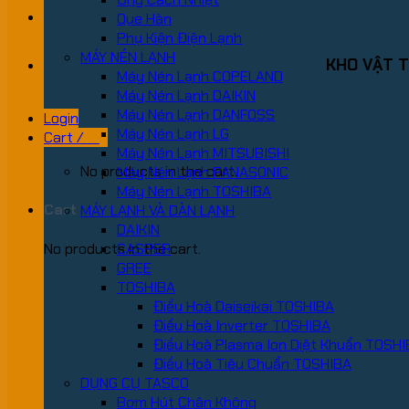
Que Hàn
Phụ Kiện Điện Lạnh
MÁY NÉN LẠNH
KHO VẬT T
Máy Nén Lạnh COPELAND
Máy Nén Lạnh DAIKIN
Máy Nén Lạnh DANFOSS
Login
Máy Nén Lạnh LG
Cart /
0
₫
Máy Nén Lạnh MITSUBISHI
No products in the cart.
Máy Nén Lạnh PANASONIC
Máy Nén Lạnh TOSHIBA
Cart
MÁY LẠNH VÀ DÀN LẠNH
DAIKIN
No products in the cart.
CASPER
GREE
TOSHIBA
Điều Hoà Daiseikai TOSHIBA
Điều Hoà Inverter TOSHIBA
Điều Hoà Plasma Ion Diệt Khuẩn TOSH
Điều Hoà Tiêu Chuẩn TOSHIBA
DỤNG CỤ TASCO
Bơm Hút Chân Không