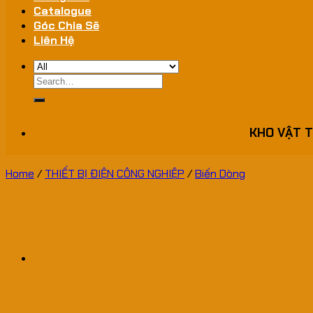
Catalogue
Góc Chia Sẽ
Liên Hệ
Search
for:
KHO VẬT T
Home
/
THIẾT BỊ ĐIỆN CÔNG NGHIỆP
/
Biến Dòng