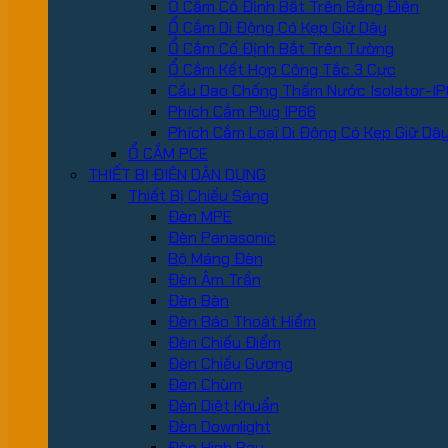
Ổ Cắm Cố Định Bắt Trên Bảng Điện
Ổ Cắm Di Động Có Kẹp Giữ Dây
Ổ Cắm Cố Định Bắt Trên Tường
Ổ Cắm Kết Hợp Công Tắc 3 Cực
Cầu Dao Chống Thấm Nước Isolator-IP
Phích Cắm Plug IP66
Phích Cắm Loại Di Động Có Kẹp Giữ Dâ
Ổ CẮM PCE
THIẾT BỊ ĐIỆN DÂN DỤNG
Thiết Bị Chiếu Sáng
Đèn MPE
Đèn Panasonic
Bộ Máng Đèn
Đèn Âm Trần
Đèn Bàn
Đèn Báo Thoát Hiểm
Đèn Chiếu Điểm
Đèn Chiếu Gương
Đèn Chùm
Đèn Diệt Khuẩn
Đèn Downlight
Đèn High Bay