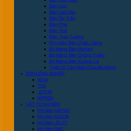
Đèn Led
Đèn Led Dây
Đèn Ốp Trần
Đèn Pha
Đèn Thả
Đèn Treo Tường
Phụ Kiện Đèn Chiếu Sáng
Bộ Máng Đèn Batten
Bộ Máng Đèn Chống Thấm
Bộ Máng Đèn Xương Cá
Thiết Bị Cảm Biến Chuyển Động
SƠN CÔNG NGHIỆP
KOVA
TOA
JOTUN
NIPPON
VẬT TƯ KHÍ NÉN
Khí Nén AIRTAC
Khí Nén EASUN
Khí Nén JELPC
Khí Nén SMC