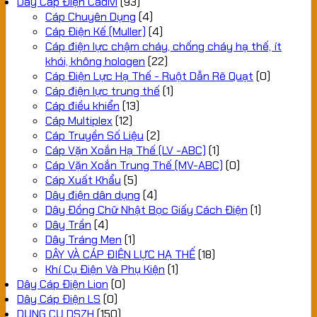
Dây Cáp Điện Cadivi
(93)
Cáp Chuyên Dụng
(4)
Cáp Điện Kế (Muller)
(4)
Cáp điện lực chậm cháy, chống cháy hạ thế, ít
khói, không hologen
(22)
Cáp Điện Lực Hạ Thế - Ruột Dẫn Rẽ Quạt
(0)
Cáp điện lực trung thế
(1)
Cáp điều khiển
(13)
Cáp Multiplex
(12)
Cáp Truyền Số Liệu
(2)
Cáp Vặn Xoắn Hạ Thế (LV -ABC)
(1)
Cáp Vặn Xoắn Trung Thế (MV-ABC)
(0)
Cáp Xuất Khẩu
(5)
Dây điện dân dụng
(4)
Dây Đồng Chữ Nhật Bọc Giấy Cách Điện
(1)
Dây Trần
(4)
Dây Tráng Men
(1)
DÂY VÀ CÁP ĐIỆN LỰC HẠ THẾ
(18)
Khí Cụ Điện Và Phụ Kiện
(1)
Dây Cáp Điện Lion
(0)
Dây Cáp Điện LS
(0)
DỤNG CỤ DSZH
(150)