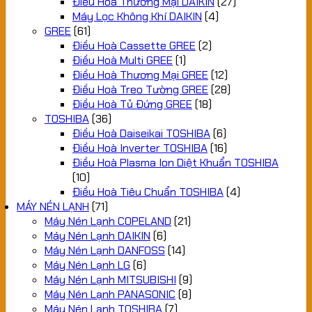
Điều Hoà Thương Mại DAIKIN
(27)
Máy Lọc Không Khí DAIKIN
(4)
GREE
(61)
Điều Hoà Cassette GREE
(2)
Điều Hoà Multi GREE
(1)
Điều Hoà Thương Mại GREE
(12)
Điều Hoà Treo Tường GREE
(28)
Điều Hoà Tủ Đứng GREE
(18)
TOSHIBA
(36)
Điều Hoà Daiseikai TOSHIBA
(6)
Điều Hoà Inverter TOSHIBA
(16)
Điều Hoà Plasma Ion Diệt Khuẩn TOSHIBA
(10)
Điều Hoà Tiêu Chuẩn TOSHIBA
(4)
MÁY NÉN LẠNH
(71)
Máy Nén Lạnh COPELAND
(21)
Máy Nén Lạnh DAIKIN
(6)
Máy Nén Lạnh DANFOSS
(14)
Máy Nén Lạnh LG
(6)
Máy Nén Lạnh MITSUBISHI
(9)
Máy Nén Lạnh PANASONIC
(8)
Máy Nén Lạnh TOSHIBA
(7)