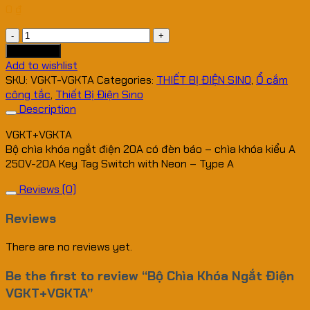
0
₫
Bộ
Chìa
Add to cart
Khóa
Add to wishlist
Ngắt
SKU:
VGKT-VGKTA
Categories:
THIẾT BỊ ĐIỆN SINO
,
Ổ cắm
Điện
công tắc
,
Thiết Bị Điện Sino
VGKT+VGKTA
Description
quantity
VGKT+VGKTA
Bộ chìa khóa ngắt điện 20A có đèn báo – chìa khóa kiểu A
250V-20A Key Tag Switch with Neon – Type A
Reviews (0)
Reviews
There are no reviews yet.
Be the first to review “Bộ Chìa Khóa Ngắt Điện
VGKT+VGKTA”