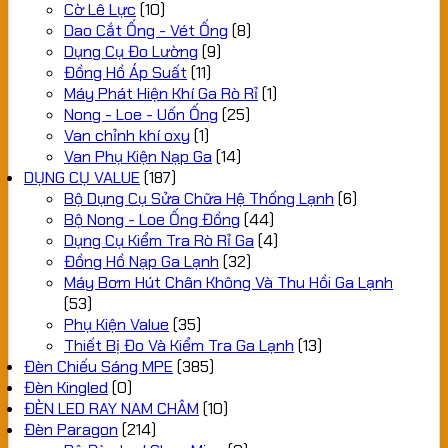
Cờ Lê Lực
(10)
Dao Cắt Ống - Vét Ống
(8)
Dụng Cụ Đo Lường
(9)
Đồng Hồ Áp Suất
(11)
Máy Phát Hiện Khí Ga Rò Rỉ
(1)
Nong - Loe - Uốn Ống
(25)
Van chỉnh khí oxy
(1)
Van Phụ Kiện Nạp Ga
(14)
DỤNG CỤ VALUE
(187)
Bộ Dụng Cụ Sửa Chữa Hệ Thống Lạnh
(6)
Bộ Nong - Loe Ống Đồng
(44)
Dụng Cụ Kiểm Tra Rò Rỉ Ga
(4)
Đồng Hồ Nạp Ga Lạnh
(32)
Máy Bơm Hút Chân Không Và Thu Hồi Ga Lạnh
(53)
Phụ Kiện Value
(35)
Thiết Bị Đo Và Kiểm Tra Ga Lạnh
(13)
Đèn Chiếu Sáng MPE
(385)
Đèn Kingled
(0)
ĐÈN LED RAY NAM CHÂM
(10)
Đèn Paragon
(214)