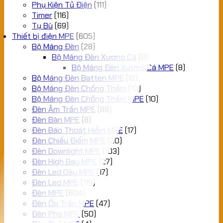
Phụ Kiện Tủ Điện
(111)
Timer
(116)
Tụ Bù
(69)
Thiết bị điện MPE
(605)
Bộ Máng Đèn
(28)
Bộ Máng Đèn Xương Cá
(8)
Bộ Máng Đèn Xương Cá MPE
(8)
Bộ Máng Đèn Batten MPE
(12)
Bộ Máng Đèn Chống Thấm
(10)
Bộ Máng Đèn Chống Thấm MPE
(10)
Đèn Âm Trần MPE
(89)
Đèn Bàn MPE
(8)
Đèn Báo Thoát Hiểm MPE
(17)
Đèn Chiếu Điểm MPE
(20)
Đèn Downlight MPE
(103)
Đèn High Bay MPE
(27)
Đèn Led Dây MPE
(17)
Đèn Led MPE
(119)
Đèn MPE
(604)
Đèn Ốp Trần MPE
(47)
Đèn Pha MPE
(50)