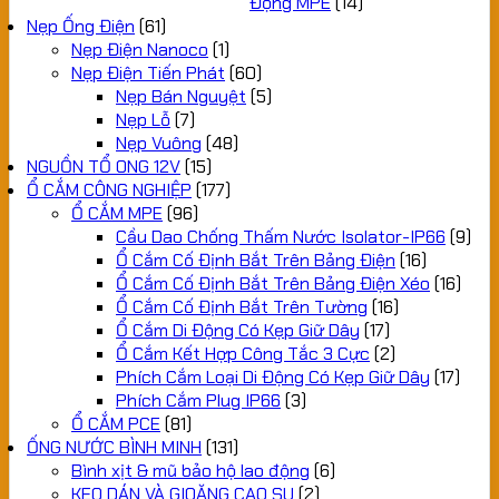
Động MPE
(14)
Nẹp Ống Điện
(61)
Nẹp Điện Nanoco
(1)
Nẹp Điện Tiến Phát
(60)
Nẹp Bán Nguyệt
(5)
Nẹp Lỗ
(7)
Nẹp Vuông
(48)
NGUỒN TỔ ONG 12V
(15)
Ổ CẮM CÔNG NGHIỆP
(177)
Ổ CẮM MPE
(96)
Cầu Dao Chống Thấm Nước Isolator-IP66
(9)
Ổ Cắm Cố Định Bắt Trên Bảng Điện
(16)
Ổ Cắm Cố Định Bắt Trên Bảng Điện Xéo
(16)
Ổ Cắm Cố Định Bắt Trên Tường
(16)
Ổ Cắm Di Động Có Kẹp Giữ Dây
(17)
Ổ Cắm Kết Hợp Công Tắc 3 Cực
(2)
Phích Cắm Loại Di Động Có Kẹp Giữ Dây
(17)
Phích Cắm Plug IP66
(3)
Ổ CẮM PCE
(81)
ỐNG NƯỚC BÌNH MINH
(131)
Bình xịt & mũ bảo hộ lao động
(6)
KEO DÁN VÀ GIOĂNG CAO SU
(2)