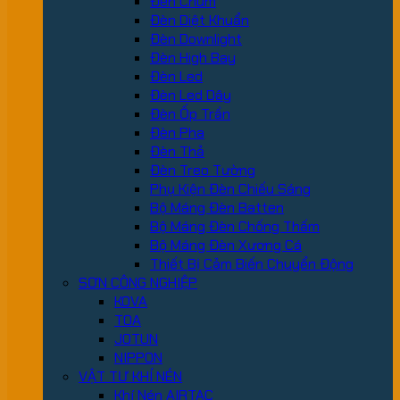
Đèn Chùm
Đèn Diệt Khuẩn
Đèn Downlight
Đèn High Bay
Đèn Led
Đèn Led Dây
Đèn Ốp Trần
Đèn Pha
Đèn Thả
Đèn Treo Tường
Phụ Kiện Đèn Chiếu Sáng
Bộ Máng Đèn Batten
Bộ Máng Đèn Chống Thấm
Bộ Máng Đèn Xương Cá
Thiết Bị Cảm Biến Chuyển Động
SƠN CÔNG NGHIỆP
KOVA
TOA
JOTUN
NIPPON
VẬT TƯ KHÍ NÉN
Khí Nén AIRTAC