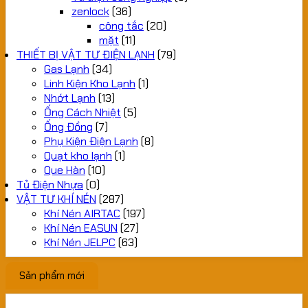
zenlock
(36)
công tắc
(20)
mặt
(11)
THIẾT BỊ VẬT TƯ ĐIỆN LẠNH
(79)
Gas Lạnh
(34)
Linh Kiện Kho Lạnh
(1)
Nhớt Lạnh
(13)
Ống Cách Nhiệt
(5)
Ống Đồng
(7)
Phụ Kiện Điện Lạnh
(8)
Quạt kho lạnh
(1)
Que Hàn
(10)
Tủ Điện Nhựa
(0)
VẬT TƯ KHÍ NÉN
(287)
Khí Nén AIRTAC
(197)
Khí Nén EASUN
(27)
Khí Nén JELPC
(63)
Sản phẩm mới