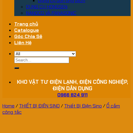
Dụng cụ uốn ống dszh
DỤNG CỤ HONGSEN
NANOCO VÀ PANASONIC
Trang chủ
Catalogue
Góc Chia Sẽ
Liên Hệ
Search
for:
KHO VẬT TƯ ĐIỆN LẠNH, ĐIỆN CÔNG NGHIỆP,
ĐIỆN DÂN DỤNG
0966 824 911
Home
/
THIẾT BỊ ĐIỆN SINO
/
Thiết Bị Điện Sino
/
Ổ cắm
công tắc