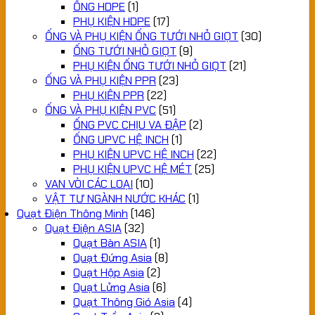
ỐNG HDPE
(1)
PHỤ KIỆN HDPE
(17)
ỐNG VÀ PHỤ KIỆN ỐNG TƯỚI NHỎ GIỌT
(30)
ỐNG TƯỚI NHỎ GIỌT
(9)
PHỤ KIỆN ỐNG TƯỚI NHỎ GIỌT
(21)
ỐNG VÀ PHỤ KIỆN PPR
(23)
PHỤ KIỆN PPR
(22)
ỐNG VÀ PHỤ KIỆN PVC
(51)
ỐNG PVC CHỊU VA ĐẬP
(2)
ỐNG UPVC HỆ INCH
(1)
PHỤ KIỆN UPVC HỆ INCH
(22)
PHỤ KIỆN UPVC HỆ MÉT
(25)
VAN VÒI CÁC LOẠI
(10)
VẬT TƯ NGÀNH NƯỚC KHÁC
(1)
Quạt Điện Thông Minh
(146)
Quạt Điện ASIA
(32)
Quạt Bàn ASIA
(1)
Quạt Đứng Asia
(8)
Quạt Hộp Asia
(2)
Quạt Lửng Asia
(6)
Quạt Thông Gió Asia
(4)