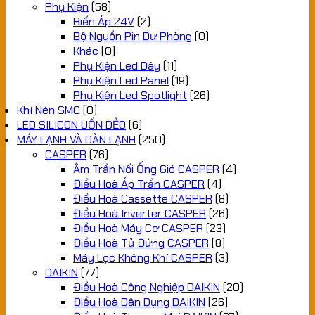
Phụ Kiện
(58)
Biến Áp 24V
(2)
Bộ Nguồn Pin Dự Phòng
(0)
Khác
(0)
Phụ Kiện Led Dây
(11)
Phụ Kiện Led Panel
(19)
Phụ Kiện Led Spotlight
(26)
Khí Nén SMC
(0)
LED SILICON UỐN DẺO
(6)
MÁY LẠNH VÀ DÀN LẠNH
(250)
CASPER
(76)
Âm Trần Nối Ống Gió CASPER
(4)
Điều Hoà Áp Trần CASPER
(4)
Điều Hoà Cassette CASPER
(8)
Điều Hoà Inverter CASPER
(26)
Điều Hoà Máy Cơ CASPER
(23)
Điều Hoà Tủ Đứng CASPER
(8)
Máy Lọc Không Khí CASPER
(3)
DAIKIN
(77)
Điều Hoà Công Nghiệp DAIKIN
(20)
Điều Hoà Dân Dụng DAIKIN
(26)