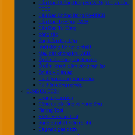
Cầu Dao Chống Dòng Rò Và Ngắt Quá Tải-
RCBO
Cầu Dao Chống Dòng Rò-RRCB
Cầu Dao Tự Động-MCB
Cầu Dao Tự Động
công tắc
ống luồn dây điện
Khởi động từ, rơ-le nhiệt
Máy cắt không khí (ACB)
Ổ cắm đa năng dây kéo dài
Ổ cắm, phích cắm công nghiệp
Ổn áp – Biến áp
Tủ điện căn hộ, văn phòng
Tủ điện công nghiệp
DỤNG CỤ DSZH
Dụng cụ loe ống
Công cụ cắt ống và nong ống
Flaring Tool
HVAC Service Tool
dung cụ phát hiện rò khí
Dây nạp gas dszh