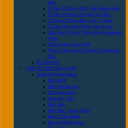
Xéo
Ổ Cắm Cố Định Bắt Trên Bảng Điện
Ổ Cắm Di Động Có Kẹp Giữ Dây
Ổ Cắm Cố Định Bắt Trên Tường
Ổ Cắm Kết Hợp Công Tắc 3 Cực
Cầu Dao Chống Thấm Nước Isolator-
IP66
Phích Cắm Plug IP66
Phích Cắm Loại Di Động Có Kẹp Giữ
Dây
Ổ CẮM PCE
THIẾT BỊ ĐIỆN DÂN DỤNG
Thiết Bị Chiếu Sáng
Đèn MPE
Đèn Panasonic
Bộ Máng Đèn
Đèn Âm Trần
Đèn Bàn
Đèn Báo Thoát Hiểm
Đèn Chiếu Điểm
Đèn Chiếu Gương