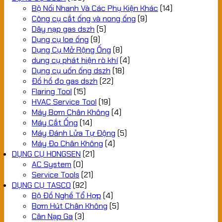
Bộ Nối Nhanh Và Các Phụ Kiện Khác
(14)
Công cụ cắt ống và nong ống
(9)
Dây nạp gas dszh
(5)
Dụng cụ loe ống
(9)
Dụng Cụ Mở Rộng Ống
(8)
dung cụ phát hiện rò khí
(4)
Dụng cụ uốn ống dszh
(18)
Đồ hồ đo gas dszh
(22)
Flaring Tool
(15)
HVAC Service Tool
(19)
Máy Bơm Chân Không
(4)
Máy Cắt Ống
(14)
Máy Đánh Lửa Tự Động
(5)
Máy Đo Chân Không
(4)
DỤNG CỤ HONGSEN
(21)
AC System
(0)
Service Tools
(21)
DỤNG CỤ TASCO
(92)
Bộ Đồ Nghề Tổ Hợp
(4)
Bơm Hút Chân Không
(5)
Cân Nạp Ga
(3)