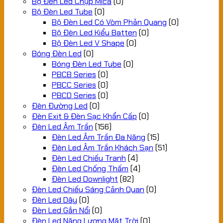
Bộ Đèn Led Chụp Mica
(0)
Bộ Đèn Led Tube
(0)
Bộ Đèn Led Có Vòm Phản Quang
(0)
Bộ Đèn Led Kiểu Batten
(0)
Bộ Đèn Led V Shape
(0)
Bóng Đèn Led
(0)
Bóng Đèn Led Tube
(0)
PBCB Series
(0)
PBCC Series
(0)
PBCD Series
(0)
Đèn Đường Led
(0)
Đèn Exit & Đèn Sạc Khẩn Cấp
(0)
Đèn Led Âm Trần
(156)
Đèn Led Âm Trần Đa Năng
(15)
Đèn Led Âm Trần Khách Sạn
(51)
Đèn Led Chiếu Tranh
(4)
Đèn Led Chống Thấm
(4)
Đèn Led Downlight
(82)
Đèn Led Chiếu Sáng Cảnh Quan
(0)
Đèn Led Dây
(0)
Đèn Led Gắn Nổi
(0)
Đèn Led Năng Lượng Mặt Trời
(0)