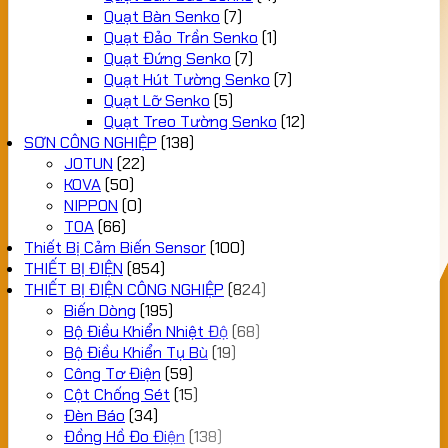
Quạt Bàn Senko
(7)
Quạt Đảo Trần Senko
(1)
Quạt Đứng Senko
(7)
Quạt Hút Tường Senko
(7)
Quạt Lỡ Senko
(5)
Quạt Treo Tường Senko
(12)
SƠN CÔNG NGHIỆP
(138)
JOTUN
(22)
KOVA
(50)
NIPPON
(0)
TOA
(66)
Thiết Bị Cảm Biến Sensor
(100)
THIẾT BỊ ĐIỆN
(854)
THIẾT BỊ ĐIỆN CÔNG NGHIỆP
(824)
Biến Dòng
(195)
Bộ Điều Khiển Nhiệt Độ
(68)
Bộ Điều Khiển Tụ Bù
(19)
Công Tơ Điện
(59)
Cột Chống Sét
(15)
Đèn Báo
(34)
Đồng Hồ Đo Điện
(138)