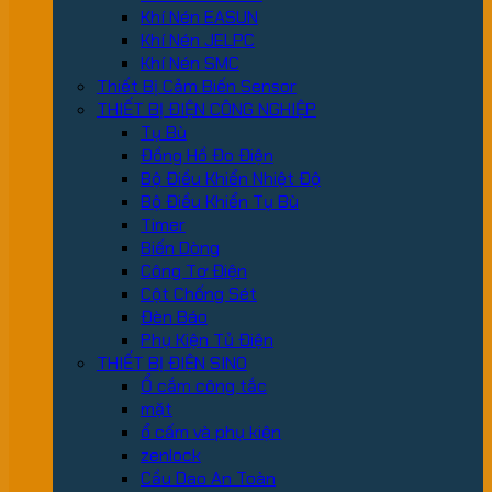
Khí Nén EASUN
Khí Nén JELPC
Khí Nén SMC
Thiết Bị Cảm Biến Sensor
THIẾT BỊ ĐIỆN CÔNG NGHIỆP
Tụ Bù
Đồng Hồ Đo Điện
Bộ Điều Khiển Nhiệt Độ
Bộ Điều Khiển Tụ Bù
Timer
Biến Dòng
Công Tơ Điện
Cột Chống Sét
Đèn Báo
Phụ Kiện Tủ Điện
THIẾT BỊ ĐIỆN SINO
Ổ cắm công tắc
mặt
ổ cấm và phụ kiện
zenlock
Cầu Dao An Toàn