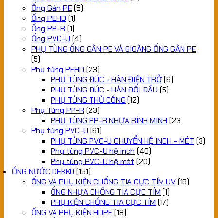
Ống Gân PE
(5)
Ống PEHD
(1)
Ống PP-R
(1)
Ống PVC-U
(4)
PHỤ TÙNG ỐNG GÂN PE VÀ GIOĂNG ỐNG GÂN PE
(5)
Phụ tùng PEHD
(23)
PHỤ TÙNG ĐÚC - HÀN ĐIỆN TRỞ
(6)
PHỤ TÙNG ĐÚC - HÀN ĐỐI ĐẦU
(5)
PHỤ TÙNG THỦ CÔNG
(12)
Phụ Tùng PP-R
(23)
PHỤ TÙNG PP-R NHỰA BÌNH MINH
(23)
Phụ tùng PVC-U
(61)
PHỤ TÙNG PVC-U CHUYỂN HỆ INCH - MÉT
(3)
Phụ tùng PVC-U hệ inch
(40)
Phụ tùng PVC-U hệ mét
(20)
ỐNG NƯỚC DEKKO
(151)
ỐNG VÀ PHỤ KIỆN CHỐNG TIA CỰC TÍM UV
(18)
ỐNG NHỰA CHỐNG TIA CỰC TÍM
(1)
PHỤ KIỆN CHỐNG TIA CỰC TÍM
(17)
ỐNG VÀ PHỤ KIỆN HDPE
(18)