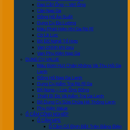
Dao Cắt Ống – Vét Ống
Cân Nạp Ga
Đồng Hồ Áp Suất
Dụng Cụ Đo Lường
Máy Phát Hiện Khí Ga Rò Rỉ
Cờ Lê Lực
Bộ Đồ Nghề Tổ Hợp
Van chỉnh khí oxy
Van Phụ Kiện Nạp Ga
DỤNG CỤ VALUE
Máy Bơm Hút Chân Không Và Thu Hồi Ga
Lạnh
Đồng Hồ Nạp Ga Lạnh
Dụng Cụ Kiểm Tra Rò Rỉ Ga
Bộ Nong – Loe Ống Đồng
Thiết Bị Đo Và Kiểm Tra Ga Lạnh
Bộ Dụng Cụ Sửa Chữa Hệ Thống Lạnh
Phụ Kiện Value
Ổ CẮM CÔNG NGHIỆP
Ổ CẮM MPE
Ổ Cắm Cố Định Bắt Trên Bảng Điện