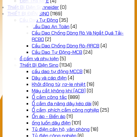
Đèn Thả MPE
(4)
Thiết Bị Điện Schneider
(0)
THIẾT BỊ ĐIỆN SINO
(1169)
Cầu Dao Tự Động
(35)
Cầu Dao An Toàn
(4)
Cầu Dao Chống Dòng Rò Và Ngắt Quá Tải-
RCBO
(2)
Cầu Dao Chống Dòng Rò-RRCB
(4)
Cầu Dao Tự Động-MCB
(24)
ổ cấm và phụ kiện
(5)
Thiết Bị Điện Sino
(1134)
cầu dao tự động MCCB
(16)
Dây và cáp điện
(4)
Khởi động từ, rơ-le nhiệt
(19)
Máy cắt không khí (ACB)
(0)
Ổ cắm công tắc
(889)
Ổ cắm đa năng dây kéo dài
(9)
Ổ cắm, phích cắm công nghiệp
(25)
Ổn áp - Biến áp
(11)
ống luồn dây điện
(101)
Tủ điện căn hộ, văn phòng
(18)
Tủ điện công nghiệp
(6)