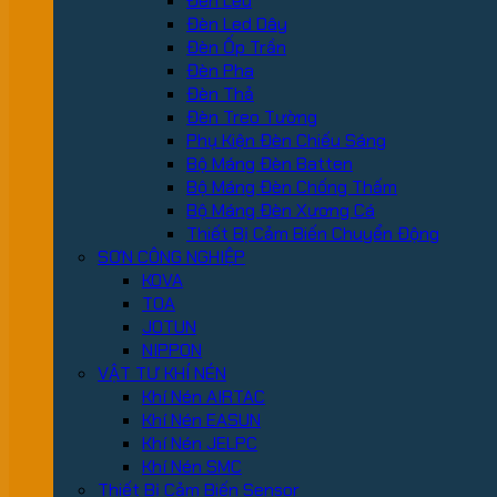
Đèn Led
Đèn Led Dây
Đèn Ốp Trần
Đèn Pha
Đèn Thả
Đèn Treo Tường
Phụ Kiện Đèn Chiếu Sáng
Bộ Máng Đèn Batten
Bộ Máng Đèn Chống Thấm
Bộ Máng Đèn Xương Cá
Thiết Bị Cảm Biến Chuyển Động
SƠN CÔNG NGHIỆP
KOVA
TOA
JOTUN
NIPPON
VẬT TƯ KHÍ NÉN
Khí Nén AIRTAC
Khí Nén EASUN
Khí Nén JELPC
Khí Nén SMC
Thiết Bị Cảm Biến Sensor