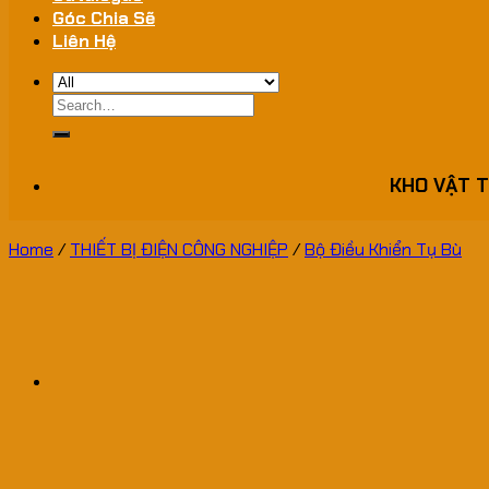
Góc Chia Sẽ
Liên Hệ
Search
for:
KHO VẬT T
Home
/
THIẾT BỊ ĐIỆN CÔNG NGHIỆP
/
Bộ Điều Khiển Tụ Bù