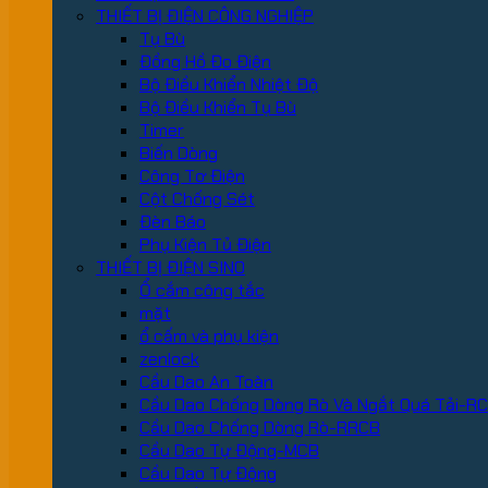
THIẾT BỊ ĐIỆN CÔNG NGHIỆP
Tụ Bù
Đồng Hồ Đo Điện
Bộ Điều Khiển Nhiệt Độ
Bộ Điều Khiển Tụ Bù
Timer
Biến Dòng
Công Tơ Điện
Cột Chống Sét
Đèn Báo
Phụ Kiện Tủ Điện
THIẾT BỊ ĐIỆN SINO
Ổ cắm công tắc
mặt
ổ cấm và phụ kiện
zenlock
Cầu Dao An Toàn
Cầu Dao Chống Dòng Rò Và Ngắt Quá Tải-R
Cầu Dao Chống Dòng Rò-RRCB
Cầu Dao Tự Động-MCB
Cầu Dao Tự Động