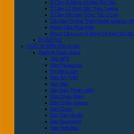
Ổ Cắm Di Động Có Kẹp Giữ Dây
Ổ Cắm Cố Định Bắt Trên Tường
Ổ Cắm Kết Hợp Công Tắc 3 Cực
Cầu Dao Chống Thấm Nước Isolator-IP
Phích Cắm Plug IP66
Phích Cắm Loại Di Động Có Kẹp Giữ Dâ
Ổ CẮM PCE
THIẾT BỊ ĐIỆN DÂN DỤNG
Thiết Bị Chiếu Sáng
Đèn MPE
Đèn Panasonic
Bộ Máng Đèn
Đèn Âm Trần
Đèn Bàn
Đèn Báo Thoát Hiểm
Đèn Chiếu Điểm
Đèn Chiếu Gương
Đèn Chùm
Đèn Diệt Khuẩn
Đèn Downlight
Đèn High Bay