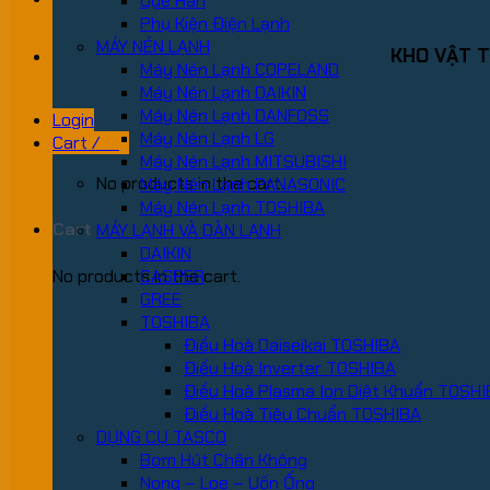
Que Hàn
Phụ Kiện Điện Lạnh
MÁY NÉN LẠNH
KHO VẬT T
Máy Nén Lạnh COPELAND
Máy Nén Lạnh DAIKIN
Máy Nén Lạnh DANFOSS
Login
Máy Nén Lạnh LG
Cart /
0
₫
Máy Nén Lạnh MITSUBISHI
No products in the cart.
Máy Nén Lạnh PANASONIC
Máy Nén Lạnh TOSHIBA
Cart
MÁY LẠNH VÀ DÀN LẠNH
DAIKIN
No products in the cart.
CASPER
GREE
TOSHIBA
Điều Hoà Daiseikai TOSHIBA
Điều Hoà Inverter TOSHIBA
Điều Hoà Plasma Ion Diệt Khuẩn TOSH
Điều Hoà Tiêu Chuẩn TOSHIBA
DỤNG CỤ TASCO
Bơm Hút Chân Không
Nong – Loe – Uốn Ống