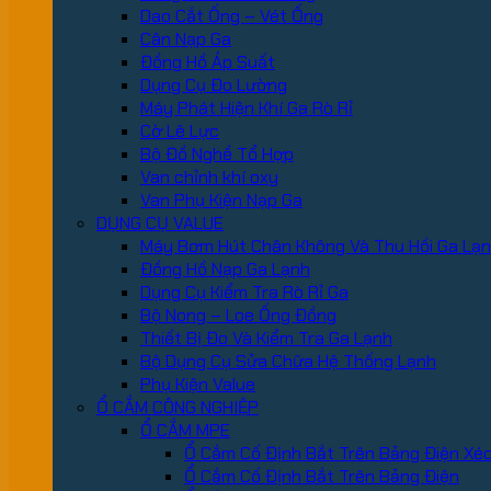
Dao Cắt Ống – Vét Ống
Cân Nạp Ga
Đồng Hồ Áp Suất
Dụng Cụ Đo Lường
Máy Phát Hiện Khí Ga Rò Rỉ
Cờ Lê Lực
Bộ Đồ Nghề Tổ Hợp
Van chỉnh khí oxy
Van Phụ Kiện Nạp Ga
DỤNG CỤ VALUE
Máy Bơm Hút Chân Không Và Thu Hồi Ga Lạ
Đồng Hồ Nạp Ga Lạnh
Dụng Cụ Kiểm Tra Rò Rỉ Ga
Bộ Nong – Loe Ống Đồng
Thiết Bị Đo Và Kiểm Tra Ga Lạnh
Bộ Dụng Cụ Sửa Chữa Hệ Thống Lạnh
Phụ Kiện Value
Ổ CẮM CÔNG NGHIỆP
Ổ CẮM MPE
Ổ Cắm Cố Định Bắt Trên Bảng Điện Xé
Ổ Cắm Cố Định Bắt Trên Bảng Điện