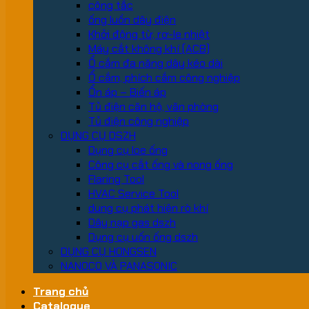
công tắc
ống luồn dây điện
Khởi động từ, rơ-le nhiệt
Máy cắt không khí (ACB)
Ổ cắm đa năng dây kéo dài
Ổ cắm, phích cắm công nghiệp
Ổn áp – Biến áp
Tủ điện căn hộ, văn phòng
Tủ điện công nghiệp
DỤNG CỤ DSZH
Dụng cụ loe ống
Công cụ cắt ống và nong ống
Flaring Tool
HVAC Service Tool
dung cụ phát hiện rò khí
Dây nạp gas dszh
Dụng cụ uốn ống dszh
DỤNG CỤ HONGSEN
NANOCO VÀ PANASONIC
Trang chủ
Catalogue