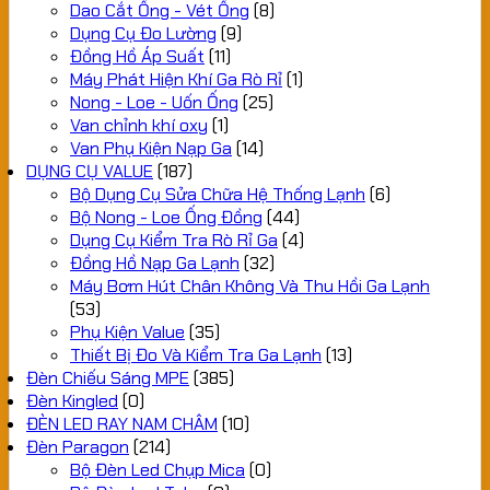
Dao Cắt Ống - Vét Ống
(8)
Dụng Cụ Đo Lường
(9)
Đồng Hồ Áp Suất
(11)
Máy Phát Hiện Khí Ga Rò Rỉ
(1)
Nong - Loe - Uốn Ống
(25)
Van chỉnh khí oxy
(1)
Van Phụ Kiện Nạp Ga
(14)
DỤNG CỤ VALUE
(187)
Bộ Dụng Cụ Sửa Chữa Hệ Thống Lạnh
(6)
Bộ Nong - Loe Ống Đồng
(44)
Dụng Cụ Kiểm Tra Rò Rỉ Ga
(4)
Đồng Hồ Nạp Ga Lạnh
(32)
Máy Bơm Hút Chân Không Và Thu Hồi Ga Lạnh
(53)
Phụ Kiện Value
(35)
Thiết Bị Đo Và Kiểm Tra Ga Lạnh
(13)
Đèn Chiếu Sáng MPE
(385)
Đèn Kingled
(0)
ĐÈN LED RAY NAM CHÂM
(10)
Đèn Paragon
(214)
Bộ Đèn Led Chụp Mica
(0)