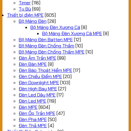
Timer
(116)
Tụ Bù
(69)
Thiết bị điện MPE
(605)
Bộ Máng Đèn
(28)
Bộ Máng Đèn Xương Cá
(8)
Bộ Máng Đèn Xương Cá MPE
(8)
Bộ Máng Đèn Batten MPE
(12)
Bộ Máng Đèn Chống Thấm
(10)
Bộ Máng Đèn Chống Thấm MPE
(10)
Đèn Âm Trần MPE
(89)
Đèn Bàn MPE
(8)
Đèn Báo Thoát Hiểm MPE
(17)
Đèn Chiếu Điểm MPE
(20)
Đèn Downlight MPE
(103)
Đèn High Bay MPE
(27)
Đèn Led Dây MPE
(17)
Đèn Led MPE
(119)
Đèn MPE
(604)
Đèn Ốp Trần MPE
(47)
Đèn Pha MPE
(50)
Đèn Thả MPE
(4)