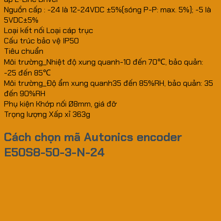
đối,
Nguồn cấp : -24 là 12-24VDC ±5%(sóng P-P: max. 5%); -5 là
độ
5VDC±5%
phân
Loại kết nối Loại cáp trục
giải
Cấu trúc bảo vệ IP50
50
Tiêu chuẩn
vòng/phút
Môi trường_Nhiệt độ xung quanh-10 đến 70℃, bảo quản:
quantity
-25 đến 85℃
Môi trường_Độ ẩm xung quanh35 đến 85%RH, bảo quản: 35
đến 90%RH
Phụ kiện Khớp nối Ø8mm, giá đỡ
Trọng lượng Xấp xỉ 363g
Cách chọn mã Autonics encoder
E50S8-50-3-N-24