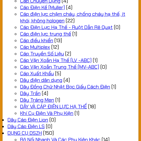
Cáp Chuyên Dụng
(4)
Cáp Điện Kế (Muller)
(4)
Cáp điện lực chậm cháy, chống cháy hạ thế, ít
khói, không hologen
(22)
Cáp Điện Lực Hạ Thế - Ruột Dẫn Rẽ Quạt
(0)
Cáp điện lực trung thế
(1)
Cáp điều khiển
(13)
Cáp Multiplex
(12)
Cáp Truyền Số Liệu
(2)
Cáp Vặn Xoắn Hạ Thế (LV -ABC)
(1)
Cáp Vặn Xoắn Trung Thế (MV-ABC)
(0)
Cáp Xuất Khẩu
(5)
Dây điện dân dụng
(4)
Dây Đồng Chữ Nhật Bọc Giấy Cách Điện
(1)
Dây Trần
(4)
Dây Tráng Men
(1)
DÂY VÀ CÁP ĐIỆN LỰC HẠ THẾ
(18)
Khí Cụ Điện Và Phụ Kiện
(1)
Dây Cáp Điện Lion
(0)
Dây Cáp Điện LS
(0)
DỤNG CỤ DSZH
(150)
Bộ Nối Nhanh Và Các Phụ Kiện Khác
(14)