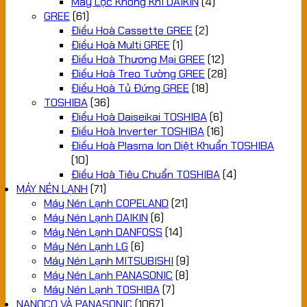
Máy Lọc Không Khí DAIKIN
(4)
GREE
(61)
Điều Hoà Cassette GREE
(2)
Điều Hoà Multi GREE
(1)
Điều Hoà Thương Mại GREE
(12)
Điều Hoà Treo Tường GREE
(28)
Điều Hoà Tủ Đứng GREE
(18)
TOSHIBA
(36)
Điều Hoà Daiseikai TOSHIBA
(6)
Điều Hoà Inverter TOSHIBA
(16)
Điều Hoà Plasma Ion Diệt Khuẩn TOSHIBA
(10)
Điều Hoà Tiêu Chuẩn TOSHIBA
(4)
MÁY NÉN LẠNH
(71)
Máy Nén Lạnh COPELAND
(21)
Máy Nén Lạnh DAIKIN
(6)
Máy Nén Lạnh DANFOSS
(14)
Máy Nén Lạnh LG
(6)
Máy Nén Lạnh MITSUBISHI
(9)
Máy Nén Lạnh PANASONIC
(8)
Máy Nén Lạnh TOSHIBA
(7)
NANOCO VÀ PANASONIC
(1067)