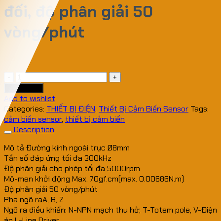
đối, độ phân giải 50
vòng/phút
0
₫
Bộ
phát
Add to cart
xung
Add to wishlist
Autonics
Categories:
THIẾT BỊ ĐIỆN
,
Thiết Bị Cảm Biến Sensor
Tags:
encoder
cảm biến sensor
,
thiết bị cảm biến
E50S8-
Description
50
Mô tả
Đường kính ngoài trục Ø8mm
series
Tần số đáp ứng tối đa 300kHz
bộ
Độ phân giải cho phép tối đa 5000rpm
mã
Mô-men khởi động Max. 70gf.cm(max. 0.00686N.m)
hóa
Độ phân giải 50 vòng/phút
vòng
Pha ngõ raA, B, Z
xoay
Ngõ ra điều khiển: N-NPN mạch thu hở, T-Totem pole, V-Điện
tương
áp L-Line Driver