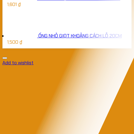
1,601
₫
ỐNG NHỎ GIỌT KHOẢNG CÁCH LỖ 20CM
1,500
₫
Add to wishlist