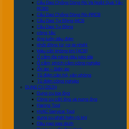
Cầu Dao Chống Dòng Rò Và Ngắt Quá Tải-
RCBO
Cầu Dao Chống Dòng Rò-RRCB
Cầu Dao Tự Động-MCB
Cầu Dao Tự Động
công tắc
ống luồn dây điện
Khởi động từ, rơ-le nhiệt
Máy cắt không khí (ACB)
Ổ cắm đa năng dây kéo dài
Ổ cắm, phích cắm công nghiệp
Ổn áp – Biến áp
Tủ điện căn hộ, văn phòng
Tủ điện công nghiệp
DỤNG CỤ DSZH
Dụng cụ loe ống
Công cụ cắt ống và nong ống
Flaring Tool
HVAC Service Tool
dung cụ phát hiện rò khí
Dây nạp gas dszh