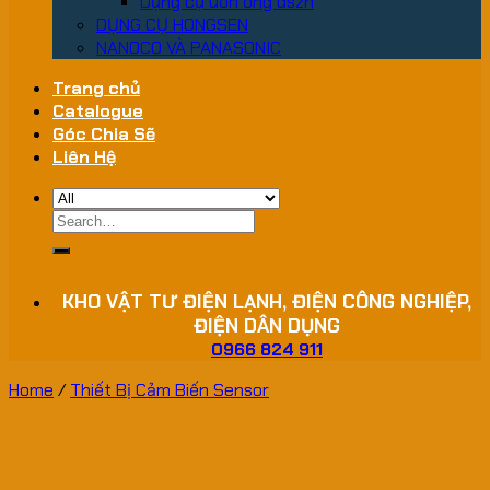
Dụng cụ uốn ống dszh
DỤNG CỤ HONGSEN
NANOCO VÀ PANASONIC
Trang chủ
Catalogue
Góc Chia Sẽ
Liên Hệ
Search
for:
KHO VẬT TƯ ĐIỆN LẠNH, ĐIỆN CÔNG NGHIỆP,
ĐIỆN DÂN DỤNG
0966 824 911
Home
/
Thiết Bị Cảm Biến Sensor