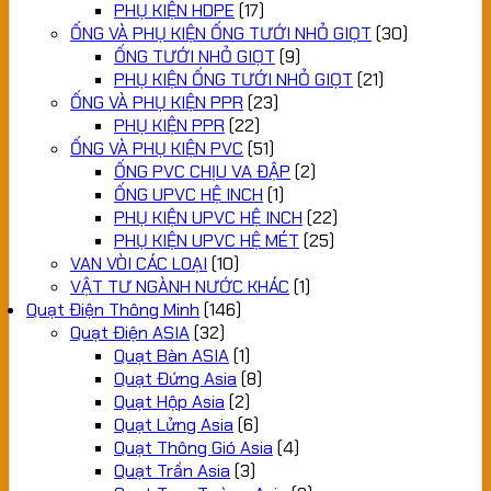
PHỤ KIỆN HDPE
(17)
ỐNG VÀ PHỤ KIỆN ỐNG TƯỚI NHỎ GIỌT
(30)
ỐNG TƯỚI NHỎ GIỌT
(9)
PHỤ KIỆN ỐNG TƯỚI NHỎ GIỌT
(21)
ỐNG VÀ PHỤ KIỆN PPR
(23)
PHỤ KIỆN PPR
(22)
ỐNG VÀ PHỤ KIỆN PVC
(51)
ỐNG PVC CHỊU VA ĐẬP
(2)
ỐNG UPVC HỆ INCH
(1)
PHỤ KIỆN UPVC HỆ INCH
(22)
PHỤ KIỆN UPVC HỆ MÉT
(25)
VAN VÒI CÁC LOẠI
(10)
VẬT TƯ NGÀNH NƯỚC KHÁC
(1)
Quạt Điện Thông Minh
(146)
Quạt Điện ASIA
(32)
Quạt Bàn ASIA
(1)
Quạt Đứng Asia
(8)
Quạt Hộp Asia
(2)
Quạt Lửng Asia
(6)
Quạt Thông Gió Asia
(4)
Quạt Trần Asia
(3)