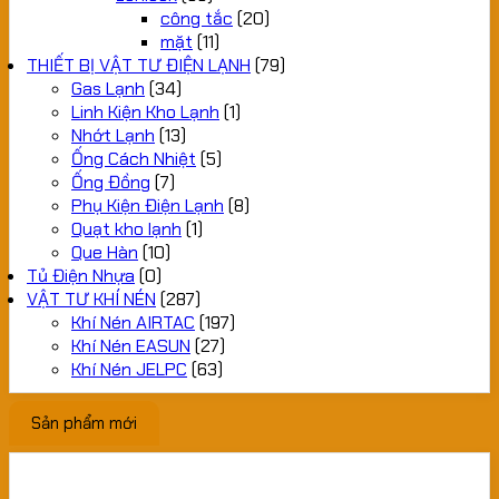
công tắc
(20)
mặt
(11)
THIẾT BỊ VẬT TƯ ĐIỆN LẠNH
(79)
Gas Lạnh
(34)
Linh Kiện Kho Lạnh
(1)
Nhớt Lạnh
(13)
Ống Cách Nhiệt
(5)
Ống Đồng
(7)
Phụ Kiện Điện Lạnh
(8)
Quạt kho lạnh
(1)
Que Hàn
(10)
Tủ Điện Nhựa
(0)
VẬT TƯ KHÍ NÉN
(287)
Khí Nén AIRTAC
(197)
Khí Nén EASUN
(27)
Khí Nén JELPC
(63)
Sản phẩm mới