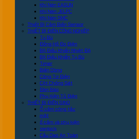
Khí Nén EASUN
Khí Nén JELPC
Khí Nén SMC
Thiết Bị Cảm Biến Sensor
THIẾT BỊ ĐIỆN CÔNG NGHIỆP
Tụ Bù
Đồng Hồ Đo Điện
Bộ Điều Khiển Nhiệt Độ
Bộ Điều Khiển Tụ Bù
Timer
Biến Dòng
Công Tơ Điện
Cột Chống Sét
Đèn Báo
Phụ Kiện Tủ Điện
THIẾT BỊ ĐIỆN SINO
Ổ cắm công tắc
mặt
ổ cấm và phụ kiện
zenlock
Cầu Dao An Toàn