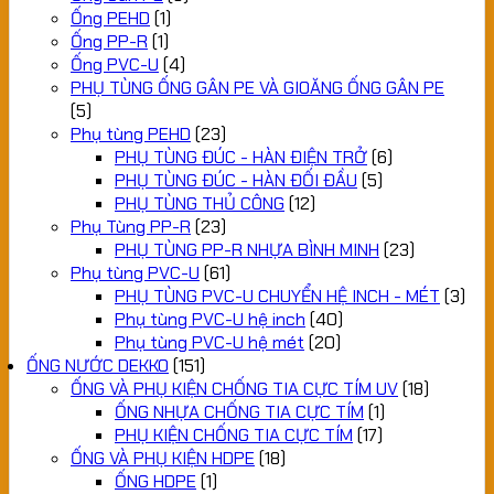
Ống PEHD
(1)
Ống PP-R
(1)
Ống PVC-U
(4)
PHỤ TÙNG ỐNG GÂN PE VÀ GIOĂNG ỐNG GÂN PE
(5)
Phụ tùng PEHD
(23)
PHỤ TÙNG ĐÚC - HÀN ĐIỆN TRỞ
(6)
PHỤ TÙNG ĐÚC - HÀN ĐỐI ĐẦU
(5)
PHỤ TÙNG THỦ CÔNG
(12)
Phụ Tùng PP-R
(23)
PHỤ TÙNG PP-R NHỰA BÌNH MINH
(23)
Phụ tùng PVC-U
(61)
PHỤ TÙNG PVC-U CHUYỂN HỆ INCH - MÉT
(3)
Phụ tùng PVC-U hệ inch
(40)
Phụ tùng PVC-U hệ mét
(20)
ỐNG NƯỚC DEKKO
(151)
ỐNG VÀ PHỤ KIỆN CHỐNG TIA CỰC TÍM UV
(18)
ỐNG NHỰA CHỐNG TIA CỰC TÍM
(1)
PHỤ KIỆN CHỐNG TIA CỰC TÍM
(17)
ỐNG VÀ PHỤ KIỆN HDPE
(18)
ỐNG HDPE
(1)