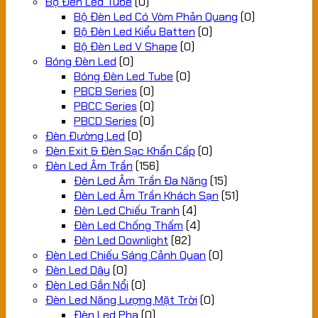
Bộ Đèn Led Tube
(0)
Bộ Đèn Led Có Vòm Phản Quang
(0)
Bộ Đèn Led Kiểu Batten
(0)
Bộ Đèn Led V Shape
(0)
Bóng Đèn Led
(0)
Bóng Đèn Led Tube
(0)
PBCB Series
(0)
PBCC Series
(0)
PBCD Series
(0)
Đèn Đường Led
(0)
Đèn Exit & Đèn Sạc Khẩn Cấp
(0)
Đèn Led Âm Trần
(156)
Đèn Led Âm Trần Đa Năng
(15)
Đèn Led Âm Trần Khách Sạn
(51)
Đèn Led Chiếu Tranh
(4)
Đèn Led Chống Thấm
(4)
Đèn Led Downlight
(82)
Đèn Led Chiếu Sáng Cảnh Quan
(0)
Đèn Led Dây
(0)
Đèn Led Gắn Nổi
(0)
Đèn Led Năng Lượng Mặt Trời
(0)
Đèn Led Pha
(0)