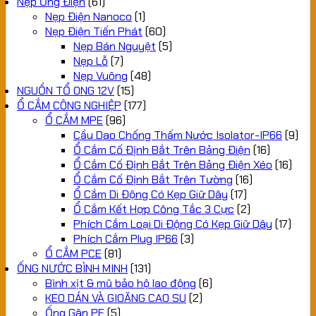
Nẹp Ống Điện
(61)
Nẹp Điện Nanoco
(1)
Nẹp Điện Tiến Phát
(60)
Nẹp Bán Nguyệt
(5)
Nẹp Lỗ
(7)
Nẹp Vuông
(48)
NGUỒN TỔ ONG 12V
(15)
Ổ CẮM CÔNG NGHIỆP
(177)
Ổ CẮM MPE
(96)
Cầu Dao Chống Thấm Nước Isolator-IP66
(9)
Ổ Cắm Cố Định Bắt Trên Bảng Điện
(16)
Ổ Cắm Cố Định Bắt Trên Bảng Điện Xéo
(16)
Ổ Cắm Cố Định Bắt Trên Tường
(16)
Ổ Cắm Di Động Có Kẹp Giữ Dây
(17)
Ổ Cắm Kết Hợp Công Tắc 3 Cực
(2)
Phích Cắm Loại Di Động Có Kẹp Giữ Dây
(17)
Phích Cắm Plug IP66
(3)
Ổ CẮM PCE
(81)
ỐNG NƯỚC BÌNH MINH
(131)
Bình xịt & mũ bảo hộ lao động
(6)
KEO DÁN VÀ GIOĂNG CAO SU
(2)
Ống Gân PE
(5)