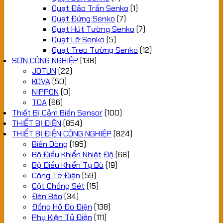
Quạt Đảo Trần Senko
(1)
Quạt Đứng Senko
(7)
Quạt Hút Tường Senko
(7)
Quạt Lỡ Senko
(5)
Quạt Treo Tường Senko
(12)
SƠN CÔNG NGHIỆP
(138)
JOTUN
(22)
KOVA
(50)
NIPPON
(0)
TOA
(66)
Thiết Bị Cảm Biến Sensor
(100)
THIẾT BỊ ĐIỆN
(854)
THIẾT BỊ ĐIỆN CÔNG NGHIỆP
(824)
Biến Dòng
(195)
Bộ Điều Khiển Nhiệt Độ
(68)
Bộ Điều Khiển Tụ Bù
(19)
Công Tơ Điện
(59)
Cột Chống Sét
(15)
Đèn Báo
(34)
Đồng Hồ Đo Điện
(138)
Phụ Kiện Tủ Điện
(111)