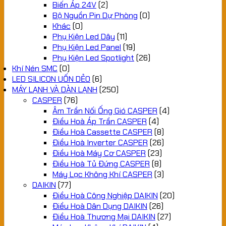
Biến Áp 24V
(2)
Bộ Nguồn Pin Dự Phòng
(0)
Khác
(0)
Phụ Kiện Led Dây
(11)
Phụ Kiện Led Panel
(19)
Phụ Kiện Led Spotlight
(26)
Khí Nén SMC
(0)
LED SILICON UỐN DẺO
(6)
MÁY LẠNH VÀ DÀN LẠNH
(250)
CASPER
(76)
Âm Trần Nối Ống Gió CASPER
(4)
Điều Hoà Áp Trần CASPER
(4)
Điều Hoà Cassette CASPER
(8)
Điều Hoà Inverter CASPER
(26)
Điều Hoà Máy Cơ CASPER
(23)
Điều Hoà Tủ Đứng CASPER
(8)
Máy Lọc Không Khí CASPER
(3)
DAIKIN
(77)
Điều Hoà Công Nghiệp DAIKIN
(20)
Điều Hoà Dân Dụng DAIKIN
(26)
Điều Hoà Thương Mại DAIKIN
(27)