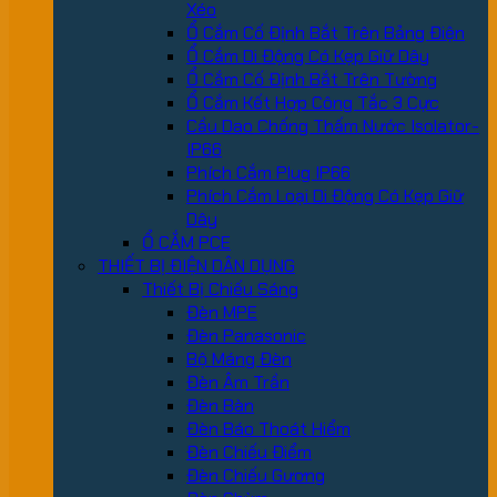
Xéo
Ổ Cắm Cố Định Bắt Trên Bảng Điện
Ổ Cắm Di Động Có Kẹp Giữ Dây
Ổ Cắm Cố Định Bắt Trên Tường
Ổ Cắm Kết Hợp Công Tắc 3 Cực
Cầu Dao Chống Thấm Nước Isolator-
IP66
Phích Cắm Plug IP66
Phích Cắm Loại Di Động Có Kẹp Giữ
Dây
Ổ CẮM PCE
THIẾT BỊ ĐIỆN DÂN DỤNG
Thiết Bị Chiếu Sáng
Đèn MPE
Đèn Panasonic
Bộ Máng Đèn
Đèn Âm Trần
Đèn Bàn
Đèn Báo Thoát Hiểm
Đèn Chiếu Điểm
Đèn Chiếu Gương