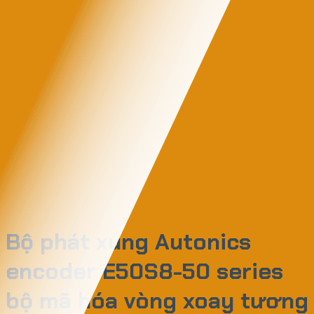
Bộ phát xung Autonics
encoder E50S8-50 series
bộ mã hóa vòng xoay tương