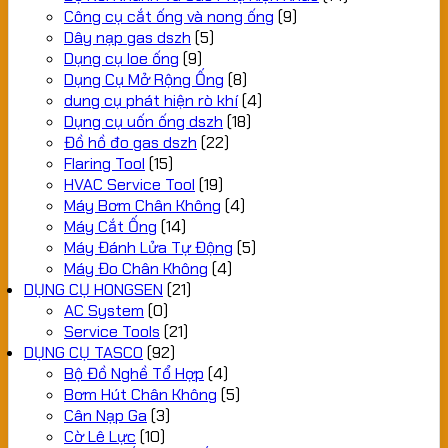
Công cụ cắt ống và nong ống
(9)
Dây nạp gas dszh
(5)
Dụng cụ loe ống
(9)
Dụng Cụ Mở Rộng Ống
(8)
dung cụ phát hiện rò khí
(4)
Dụng cụ uốn ống dszh
(18)
Đồ hồ đo gas dszh
(22)
Flaring Tool
(15)
HVAC Service Tool
(19)
Máy Bơm Chân Không
(4)
Máy Cắt Ống
(14)
Máy Đánh Lửa Tự Động
(5)
Máy Đo Chân Không
(4)
DỤNG CỤ HONGSEN
(21)
AC System
(0)
Service Tools
(21)
DỤNG CỤ TASCO
(92)
Bộ Đồ Nghề Tổ Hợp
(4)
Bơm Hút Chân Không
(5)
Cân Nạp Ga
(3)
Cờ Lê Lực
(10)