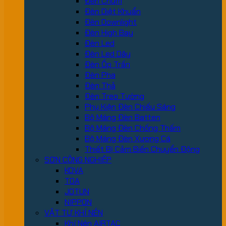
Đèn Chùm
Đèn Diệt Khuẩn
Đèn Downlight
Đèn High Bay
Đèn Led
Đèn Led Dây
Đèn Ốp Trần
Đèn Pha
Đèn Thả
Đèn Treo Tường
Phụ Kiện Đèn Chiếu Sáng
Bộ Máng Đèn Batten
Bộ Máng Đèn Chống Thấm
Bộ Máng Đèn Xương Cá
Thiết Bị Cảm Biến Chuyển Động
SƠN CÔNG NGHIỆP
KOVA
TOA
JOTUN
NIPPON
VẬT TƯ KHÍ NÉN
Khí Nén AIRTAC