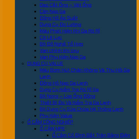
Dao Cắt Ống – Vét Ống
Cân Nạp Ga
Đồng Hồ Áp Suất
Dụng Cụ Đo Lường
Máy Phát Hiện Khí Ga Rò Rỉ
Cờ Lê Lực
Bộ Đồ Nghề Tổ Hợp
Van chỉnh khí oxy
Van Phụ Kiện Nạp Ga
DỤNG CỤ VALUE
Máy Bơm Hút Chân Không Và Thu Hồi Ga
Lạnh
Đồng Hồ Nạp Ga Lạnh
Dụng Cụ Kiểm Tra Rò Rỉ Ga
Bộ Nong – Loe Ống Đồng
Thiết Bị Đo Và Kiểm Tra Ga Lạnh
Bộ Dụng Cụ Sửa Chữa Hệ Thống Lạnh
Phụ Kiện Value
Ổ CẮM CÔNG NGHIỆP
Ổ CẮM MPE
Ổ Cắm Cố Định Bắt Trên Bảng Điện