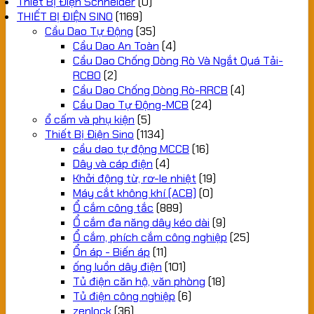
Thiết Bị Điện Schneider
(0)
THIẾT BỊ ĐIỆN SINO
(1169)
Cầu Dao Tự Động
(35)
Cầu Dao An Toàn
(4)
Cầu Dao Chống Dòng Rò Và Ngắt Quá Tải-
RCBO
(2)
Cầu Dao Chống Dòng Rò-RRCB
(4)
Cầu Dao Tự Động-MCB
(24)
ổ cấm và phụ kiện
(5)
Thiết Bị Điện Sino
(1134)
cầu dao tự động MCCB
(16)
Dây và cáp điện
(4)
Khởi động từ, rơ-le nhiệt
(19)
Máy cắt không khí (ACB)
(0)
Ổ cắm công tắc
(889)
Ổ cắm đa năng dây kéo dài
(9)
Ổ cắm, phích cắm công nghiệp
(25)
Ổn áp - Biến áp
(11)
ống luồn dây điện
(101)
Tủ điện căn hộ, văn phòng
(18)
Tủ điện công nghiệp
(6)
zenlock
(36)