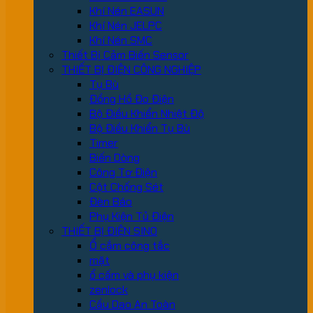
Khí Nén EASUN
Khí Nén JELPC
Khí Nén SMC
Thiết Bị Cảm Biến Sensor
THIẾT BỊ ĐIỆN CÔNG NGHIỆP
Tụ Bù
Đồng Hồ Đo Điện
Bộ Điều Khiển Nhiệt Độ
Bộ Điều Khiển Tụ Bù
Timer
Biến Dòng
Công Tơ Điện
Cột Chống Sét
Đèn Báo
Phụ Kiện Tủ Điện
THIẾT BỊ ĐIỆN SINO
Ổ cắm công tắc
mặt
ổ cấm và phụ kiện
zenlock
Cầu Dao An Toàn