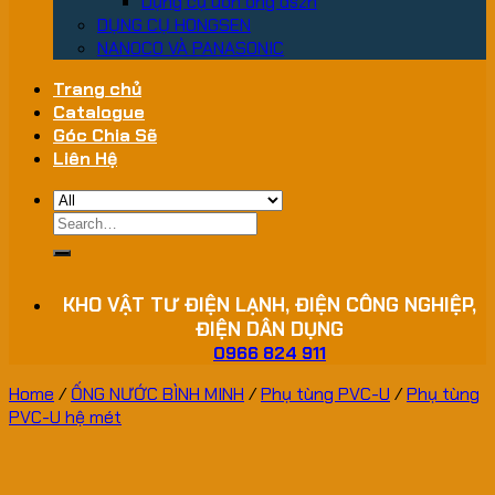
Dụng cụ uốn ống dszh
DỤNG CỤ HONGSEN
NANOCO VÀ PANASONIC
Trang chủ
Catalogue
Góc Chia Sẽ
Liên Hệ
Search
for:
KHO VẬT TƯ ĐIỆN LẠNH, ĐIỆN CÔNG NGHIỆP,
ĐIỆN DÂN DỤNG
0966 824 911
Home
/
ỐNG NƯỚC BÌNH MINH
/
Phụ tùng PVC-U
/
Phụ tùng
PVC-U hệ mét