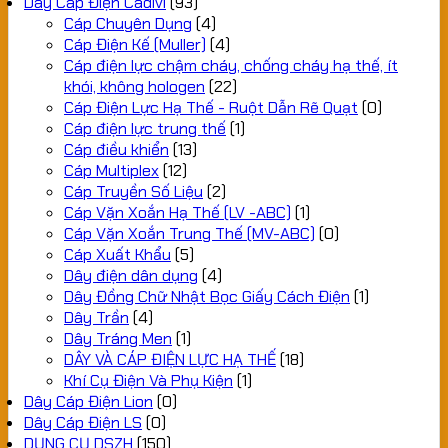
Dây Cáp Điện Cadivi
(93)
Cáp Chuyên Dụng
(4)
Cáp Điện Kế (Muller)
(4)
Cáp điện lực chậm cháy, chống cháy hạ thế, ít
khói, không hologen
(22)
Cáp Điện Lực Hạ Thế - Ruột Dẫn Rẽ Quạt
(0)
Cáp điện lực trung thế
(1)
Cáp điều khiển
(13)
Cáp Multiplex
(12)
Cáp Truyền Số Liệu
(2)
Cáp Vặn Xoắn Hạ Thế (LV -ABC)
(1)
Cáp Vặn Xoắn Trung Thế (MV-ABC)
(0)
Cáp Xuất Khẩu
(5)
Dây điện dân dụng
(4)
Dây Đồng Chữ Nhật Bọc Giấy Cách Điện
(1)
Dây Trần
(4)
Dây Tráng Men
(1)
DÂY VÀ CÁP ĐIỆN LỰC HẠ THẾ
(18)
Khí Cụ Điện Và Phụ Kiện
(1)
Dây Cáp Điện Lion
(0)
Dây Cáp Điện LS
(0)
DỤNG CỤ DSZH
(150)