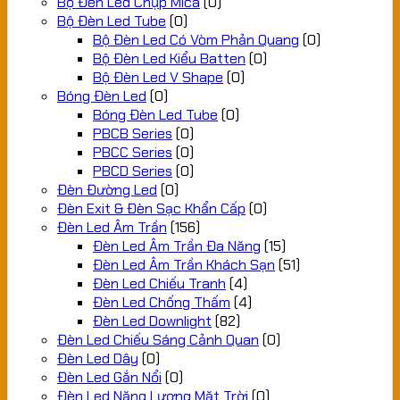
Bộ Đèn Led Chụp Mica
(0)
Bộ Đèn Led Tube
(0)
Bộ Đèn Led Có Vòm Phản Quang
(0)
Bộ Đèn Led Kiểu Batten
(0)
Bộ Đèn Led V Shape
(0)
Bóng Đèn Led
(0)
Bóng Đèn Led Tube
(0)
PBCB Series
(0)
PBCC Series
(0)
PBCD Series
(0)
Đèn Đường Led
(0)
Đèn Exit & Đèn Sạc Khẩn Cấp
(0)
Đèn Led Âm Trần
(156)
Đèn Led Âm Trần Đa Năng
(15)
Đèn Led Âm Trần Khách Sạn
(51)
Đèn Led Chiếu Tranh
(4)
Đèn Led Chống Thấm
(4)
Đèn Led Downlight
(82)
Đèn Led Chiếu Sáng Cảnh Quan
(0)
Đèn Led Dây
(0)
Đèn Led Gắn Nổi
(0)
Đèn Led Năng Lượng Mặt Trời
(0)