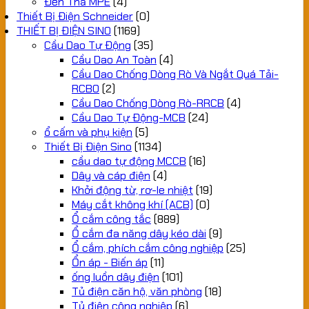
Đèn Thả MPE
(4)
Thiết Bị Điện Schneider
(0)
THIẾT BỊ ĐIỆN SINO
(1169)
Cầu Dao Tự Động
(35)
Cầu Dao An Toàn
(4)
Cầu Dao Chống Dòng Rò Và Ngắt Quá Tải-
RCBO
(2)
Cầu Dao Chống Dòng Rò-RRCB
(4)
Cầu Dao Tự Động-MCB
(24)
ổ cấm và phụ kiện
(5)
Thiết Bị Điện Sino
(1134)
cầu dao tự động MCCB
(16)
Dây và cáp điện
(4)
Khởi động từ, rơ-le nhiệt
(19)
Máy cắt không khí (ACB)
(0)
Ổ cắm công tắc
(889)
Ổ cắm đa năng dây kéo dài
(9)
Ổ cắm, phích cắm công nghiệp
(25)
Ổn áp - Biến áp
(11)
ống luồn dây điện
(101)
Tủ điện căn hộ, văn phòng
(18)
Tủ điện công nghiệp
(6)