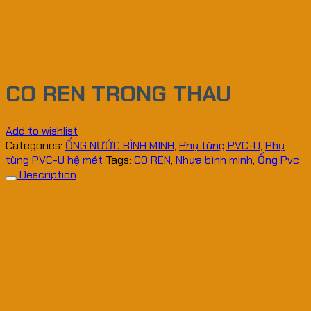
CO REN TRONG THAU
Add to wishlist
Categories:
ỐNG NƯỚC BÌNH MINH
,
Phụ tùng PVC-U
,
Phụ
tùng PVC-U hệ mét
Tags:
CO REN
,
Nhựa bình minh
,
Ống Pvc
Description