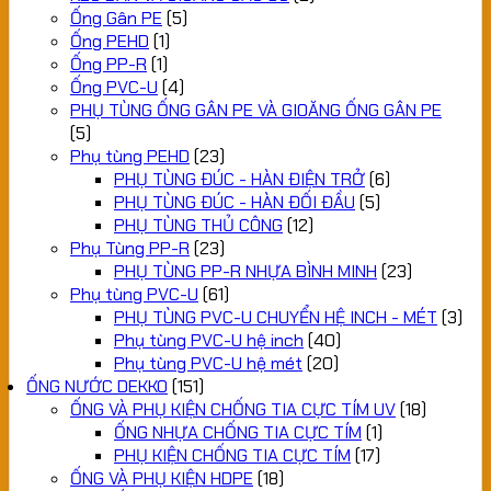
Ống Gân PE
(5)
Ống PEHD
(1)
Ống PP-R
(1)
Ống PVC-U
(4)
PHỤ TÙNG ỐNG GÂN PE VÀ GIOĂNG ỐNG GÂN PE
(5)
Phụ tùng PEHD
(23)
PHỤ TÙNG ĐÚC - HÀN ĐIỆN TRỞ
(6)
PHỤ TÙNG ĐÚC - HÀN ĐỐI ĐẦU
(5)
PHỤ TÙNG THỦ CÔNG
(12)
Phụ Tùng PP-R
(23)
PHỤ TÙNG PP-R NHỰA BÌNH MINH
(23)
Phụ tùng PVC-U
(61)
PHỤ TÙNG PVC-U CHUYỂN HỆ INCH - MÉT
(3)
Phụ tùng PVC-U hệ inch
(40)
Phụ tùng PVC-U hệ mét
(20)
ỐNG NƯỚC DEKKO
(151)
ỐNG VÀ PHỤ KIỆN CHỐNG TIA CỰC TÍM UV
(18)
ỐNG NHỰA CHỐNG TIA CỰC TÍM
(1)
PHỤ KIỆN CHỐNG TIA CỰC TÍM
(17)
ỐNG VÀ PHỤ KIỆN HDPE
(18)