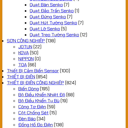
Quạt Bàn Senko
(7)
Quạt Đảo Trần Senko
(1)
Quạt Đứng Senko
(7)
Quạt Hút Tường Senko
(7)
Quạt Lỡ Senko
(5)
Quạt Treo Tường Senko
(12)
SƠN CÔNG NGHIỆP
(138)
JOTUN
(22)
KOVA
(50)
NIPPON
(0)
TOA
(66)
Thiết Bị Cảm Biến Sensor
(100)
THIẾT BỊ ĐIỆN
(854)
THIẾT BỊ ĐIỆN CÔNG NGHIỆP
(824)
Biến Dòng
(195)
Bộ Điều Khiển Nhiệt Độ
(68)
Bộ Điều Khiển Tụ Bù
(19)
Công Tơ Điện
(59)
Cột Chống Sét
(15)
Đèn Báo
(34)
Đồng Hồ Đo Điện
(138)