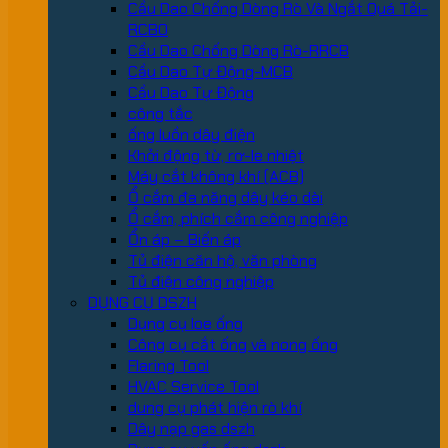
Cầu Dao Chống Dòng Rò Và Ngắt Quá Tải-
RCBO
Cầu Dao Chống Dòng Rò-RRCB
Cầu Dao Tự Động-MCB
Cầu Dao Tự Động
công tắc
ống luồn dây điện
Khởi động từ, rơ-le nhiệt
Máy cắt không khí (ACB)
Ổ cắm đa năng dây kéo dài
Ổ cắm, phích cắm công nghiệp
Ổn áp – Biến áp
Tủ điện căn hộ, văn phòng
Tủ điện công nghiệp
DỤNG CỤ DSZH
Dụng cụ loe ống
Công cụ cắt ống và nong ống
Flaring Tool
HVAC Service Tool
dung cụ phát hiện rò khí
Dây nạp gas dszh