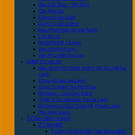
Dao Cắt Ống – Vét Ống
Cân Nạp Ga
Đồng Hồ Áp Suất
Dụng Cụ Đo Lường
Máy Phát Hiện Khí Ga Rò Rỉ
Cờ Lê Lực
Bộ Đồ Nghề Tổ Hợp
Van chỉnh khí oxy
Van Phụ Kiện Nạp Ga
DỤNG CỤ VALUE
Máy Bơm Hút Chân Không Và Thu Hồi Ga
Lạnh
Đồng Hồ Nạp Ga Lạnh
Dụng Cụ Kiểm Tra Rò Rỉ Ga
Bộ Nong – Loe Ống Đồng
Thiết Bị Đo Và Kiểm Tra Ga Lạnh
Bộ Dụng Cụ Sửa Chữa Hệ Thống Lạnh
Phụ Kiện Value
Ổ CẮM CÔNG NGHIỆP
Ổ CẮM MPE
Ổ Cắm Cố Định Bắt Trên Bảng Điện