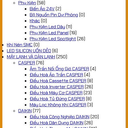
Phụ Kiện
(58)
Biến Áp 24V
(2)
Bộ Nguồn Pin Dự Phòng
(0)
Khác
(0)
Phụ Kiện Led Dây
(11)
Phụ Kiện Led Panel
(19)
Phụ Kiện Led Spotlight
(26)
Khí Nén SMC
(0)
LED SILICON UỐN DẺO
(6)
MÁY LẠNH VÀ DÀN LẠNH
(250)
CASPER
(76)
Âm Trần Nối Ống Gió CASPER
(4)
Điều Hoà Áp Trần CASPER
(4)
Điều Hoà Cassette CASPER
(8)
Điều Hoà Inverter CASPER
(26)
Điều Hoà Máy Cơ CASPER
(23)
Điều Hoà Tủ Đứng CASPER
(8)
Máy Lọc Không Khí CASPER
(3)
DAIKIN
(77)
Điều Hoà Công Nghiệp DAIKIN
(20)
Điều Hoà Dân Dụng DAIKIN
(26)