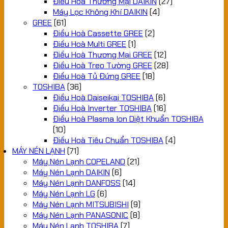
Điều Hoà Thương Mại DAIKIN
(27)
Máy Lọc Không Khí DAIKIN
(4)
GREE
(61)
Điều Hoà Cassette GREE
(2)
Điều Hoà Multi GREE
(1)
Điều Hoà Thương Mại GREE
(12)
Điều Hoà Treo Tường GREE
(28)
Điều Hoà Tủ Đứng GREE
(18)
TOSHIBA
(36)
Điều Hoà Daiseikai TOSHIBA
(6)
Điều Hoà Inverter TOSHIBA
(16)
Điều Hoà Plasma Ion Diệt Khuẩn TOSHIBA
(10)
Điều Hoà Tiêu Chuẩn TOSHIBA
(4)
MÁY NÉN LẠNH
(71)
Máy Nén Lạnh COPELAND
(21)
Máy Nén Lạnh DAIKIN
(6)
Máy Nén Lạnh DANFOSS
(14)
Máy Nén Lạnh LG
(6)
Máy Nén Lạnh MITSUBISHI
(9)
Máy Nén Lạnh PANASONIC
(8)
Máy Nén Lạnh TOSHIBA
(7)