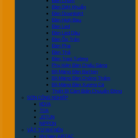
Đèn Chùm
Đèn Diệt Khuẩn
Đèn Downlight
Đèn High Bay
Đèn Led
Đèn Led Dây
Đèn Ốp Trần
Đèn Pha
Đèn Thả
Đèn Treo Tường
Phụ Kiện Đèn Chiếu Sáng
Bộ Máng Đèn Batten
Bộ Máng Đèn Chống Thấm
Bộ Máng Đèn Xương Cá
Thiết Bị Cảm Biến Chuyển Động
SƠN CÔNG NGHIỆP
KOVA
TOA
JOTUN
NIPPON
VẬT TƯ KHÍ NÉN
Khí Nén AIRTAC