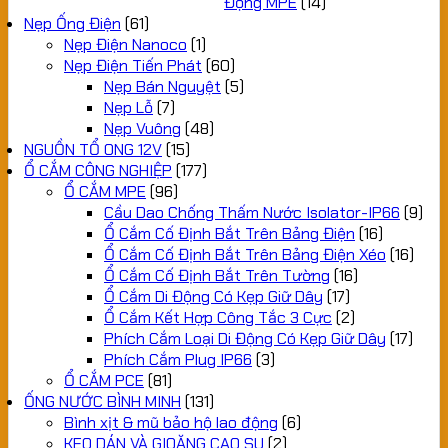
Động MPE
(14)
Nẹp Ống Điện
(61)
Nẹp Điện Nanoco
(1)
Nẹp Điện Tiến Phát
(60)
Nẹp Bán Nguyệt
(5)
Nẹp Lỗ
(7)
Nẹp Vuông
(48)
NGUỒN TỔ ONG 12V
(15)
Ổ CẮM CÔNG NGHIỆP
(177)
Ổ CẮM MPE
(96)
Cầu Dao Chống Thấm Nước Isolator-IP66
(9)
Ổ Cắm Cố Định Bắt Trên Bảng Điện
(16)
Ổ Cắm Cố Định Bắt Trên Bảng Điện Xéo
(16)
Ổ Cắm Cố Định Bắt Trên Tường
(16)
Ổ Cắm Di Động Có Kẹp Giữ Dây
(17)
Ổ Cắm Kết Hợp Công Tắc 3 Cực
(2)
Phích Cắm Loại Di Động Có Kẹp Giữ Dây
(17)
Phích Cắm Plug IP66
(3)
Ổ CẮM PCE
(81)
ỐNG NƯỚC BÌNH MINH
(131)
Bình xịt & mũ bảo hộ lao động
(6)
KEO DÁN VÀ GIOĂNG CAO SU
(2)