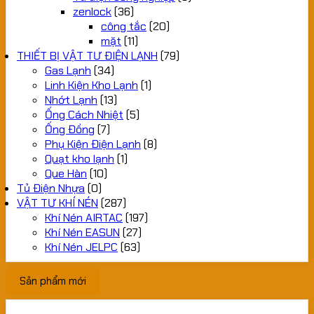
zenlock
(36)
công tắc
(20)
mặt
(11)
THIẾT BỊ VẬT TƯ ĐIỆN LẠNH
(79)
Gas Lạnh
(34)
Linh Kiện Kho Lạnh
(1)
Nhớt Lạnh
(13)
Ống Cách Nhiệt
(5)
Ống Đồng
(7)
Phụ Kiện Điện Lạnh
(8)
Quạt kho lạnh
(1)
Que Hàn
(10)
Tủ Điện Nhựa
(0)
VẬT TƯ KHÍ NÉN
(287)
Khí Nén AIRTAC
(197)
Khí Nén EASUN
(27)
Khí Nén JELPC
(63)
Sản phẩm mới