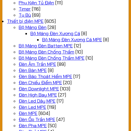
Phụ Kiện Tủ Điện
(111)
Timer
(116)
Tụ Bù
(69)
Thiết bị điện MPE
(605)
Bộ Máng Đèn
(28)
Bộ Máng Đèn Xương Cá
(8)
Bộ Máng Đèn Xương Cá MPE
(8)
Bộ Máng Đèn Batten MPE
(12)
Bộ Máng Đèn Chống Thấm
(10)
Bộ Máng Đèn Chống Thấm MPE
(10)
Đèn Âm Trần MPE
(89)
Đèn Bàn MPE
(8)
Đèn Báo Thoát Hiểm MPE
(17)
Đèn Chiếu Điểm MPE
(20)
Đèn Downlight MPE
(103)
Đèn High Bay MPE
(27)
Đèn Led Dây MPE
(17)
Đèn Led MPE
(119)
Đèn MPE
(604)
Đèn Ốp Trần MPE
(47)
Đèn Pha MPE
(50)