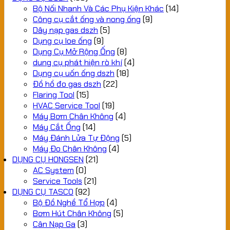
Bộ Nối Nhanh Và Các Phụ Kiện Khác
(14)
Công cụ cắt ống và nong ống
(9)
Dây nạp gas dszh
(5)
Dụng cụ loe ống
(9)
Dụng Cụ Mở Rộng Ống
(8)
dung cụ phát hiện rò khí
(4)
Dụng cụ uốn ống dszh
(18)
Đồ hồ đo gas dszh
(22)
Flaring Tool
(15)
HVAC Service Tool
(19)
Máy Bơm Chân Không
(4)
Máy Cắt Ống
(14)
Máy Đánh Lửa Tự Động
(5)
Máy Đo Chân Không
(4)
DỤNG CỤ HONGSEN
(21)
AC System
(0)
Service Tools
(21)
DỤNG CỤ TASCO
(92)
Bộ Đồ Nghề Tổ Hợp
(4)
Bơm Hút Chân Không
(5)
Cân Nạp Ga
(3)