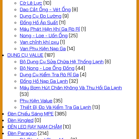
Cờ Lê Lực
(10)
Dao Cắt Ống - Vét Ống
(8)
Dụng Cụ Đo Lường
(9)
Đồng Hồ Áp Suất
(11)
Máy Phát Hiện Khí Ga Rò Rỉ
(1)
Nong - Loe - Uốn Ống
(25)
Van chỉnh khí oxy
(1)
Van Phụ Kiện Nạp Ga
(14)
DỤNG CỤ VALUE
(187)
Bộ Dụng Cụ Sửa Chữa Hệ Thống Lạnh
(6)
Bộ Nong - Loe Ống Đồng
(44)
Dụng Cụ Kiểm Tra Rò Rỉ Ga
(4)
Đồng Hồ Nạp Ga Lạnh
(32)
Máy Bơm Hút Chân Không Và Thu Hồi Ga Lạnh
(53)
Phụ Kiện Value
(35)
Thiết Bị Đo Và Kiểm Tra Ga Lạnh
(13)
Đèn Chiếu Sáng MPE
(385)
Đèn Kingled
(0)
ĐÈN LED RAY NAM CHÂM
(10)
Đèn Paragon
(214)