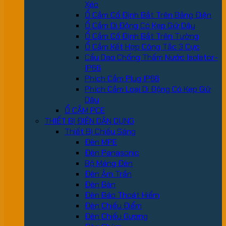
Xéo
Ổ Cắm Cố Định Bắt Trên Bảng Điện
Ổ Cắm Di Động Có Kẹp Giữ Dây
Ổ Cắm Cố Định Bắt Trên Tường
Ổ Cắm Kết Hợp Công Tắc 3 Cực
Cầu Dao Chống Thấm Nước Isolator-
IP66
Phích Cắm Plug IP66
Phích Cắm Loại Di Động Có Kẹp Giữ
Dây
Ổ CẮM PCE
THIẾT BỊ ĐIỆN DÂN DỤNG
Thiết Bị Chiếu Sáng
Đèn MPE
Đèn Panasonic
Bộ Máng Đèn
Đèn Âm Trần
Đèn Bàn
Đèn Báo Thoát Hiểm
Đèn Chiếu Điểm
Đèn Chiếu Gương