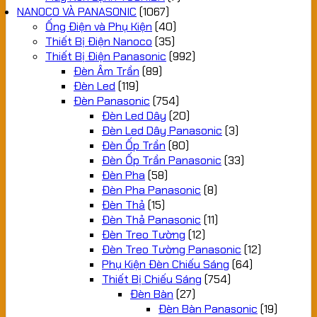
NANOCO VÀ PANASONIC
(1067)
Ống Điện và Phụ Kiện
(40)
Thiết Bị Điện Nanoco
(35)
Thiết Bị Điện Panasonic
(992)
Đèn Âm Trần
(89)
Đèn Led
(119)
Đèn Panasonic
(754)
Đèn Led Dây
(20)
Đèn Led Dây Panasonic
(3)
Đèn Ốp Trần
(80)
Đèn Ốp Trần Panasonic
(33)
Đèn Pha
(58)
Đèn Pha Panasonic
(8)
Đèn Thả
(15)
Đèn Thả Panasonic
(11)
Đèn Treo Tường
(12)
Đèn Treo Tường Panasonic
(12)
Phụ Kiện Đèn Chiếu Sáng
(64)
Thiết Bị Chiếu Sáng
(754)
Đèn Bàn
(27)
Đèn Bàn Panasonic
(19)