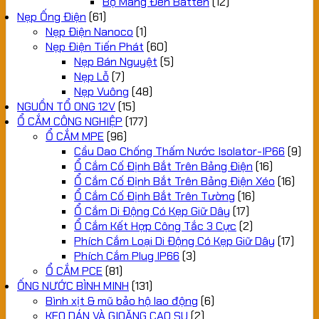
Bộ Máng Đèn Batten
(12)
Nẹp Ống Điện
(61)
Nẹp Điện Nanoco
(1)
Nẹp Điện Tiến Phát
(60)
Nẹp Bán Nguyệt
(5)
Nẹp Lỗ
(7)
Nẹp Vuông
(48)
NGUỒN TỔ ONG 12V
(15)
Ổ CẮM CÔNG NGHIỆP
(177)
Ổ CẮM MPE
(96)
Cầu Dao Chống Thấm Nước Isolator-IP66
(9)
Ổ Cắm Cố Định Bắt Trên Bảng Điện
(16)
Ổ Cắm Cố Định Bắt Trên Bảng Điện Xéo
(16)
Ổ Cắm Cố Định Bắt Trên Tường
(16)
Ổ Cắm Di Động Có Kẹp Giữ Dây
(17)
Ổ Cắm Kết Hợp Công Tắc 3 Cực
(2)
Phích Cắm Loại Di Động Có Kẹp Giữ Dây
(17)
Phích Cắm Plug IP66
(3)
Ổ CẮM PCE
(81)
ỐNG NƯỚC BÌNH MINH
(131)
Bình xịt & mũ bảo hộ lao động
(6)
KEO DÁN VÀ GIOĂNG CAO SU
(2)