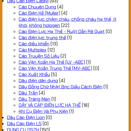
Dây Cáp Điện Cadivi
(93)
Cáp Chuyên Dụng
(4)
Cáp Điện Kế (Muller)
(4)
Cáp điện lực chậm cháy, chống cháy hạ thế, ít
khói, không hologen
(22)
Cáp Điện Lực Hạ Thế - Ruột Dẫn Rẽ Quạt
(0)
Cáp điện lực trung thế
(1)
Cáp điều khiển
(13)
Cáp Multiplex
(12)
Cáp Truyền Số Liệu
(2)
Cáp Vặn Xoắn Hạ Thế (LV -ABC)
(1)
Cáp Vặn Xoắn Trung Thế (MV-ABC)
(0)
Cáp Xuất Khẩu
(5)
Dây điện dân dụng
(4)
Dây Đồng Chữ Nhật Bọc Giấy Cách Điện
(1)
Dây Trần
(4)
Dây Tráng Men
(1)
DÂY VÀ CÁP ĐIỆN LỰC HẠ THẾ
(18)
Khí Cụ Điện Và Phụ Kiện
(1)
Dây Cáp Điện Lion
(0)
Dây Cáp Điện LS
(0)
DỤNG CỤ DSZH
(150)