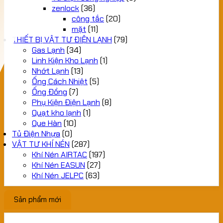
zenlock
(36)
công tắc
(20)
mặt
(11)
THIẾT BỊ VẬT TƯ ĐIỆN LẠNH
(79)
Gas Lạnh
(34)
Linh Kiện Kho Lạnh
(1)
Nhớt Lạnh
(13)
Ống Cách Nhiệt
(5)
Ống Đồng
(7)
Phụ Kiện Điện Lạnh
(8)
Quạt kho lạnh
(1)
Que Hàn
(10)
Tủ Điện Nhựa
(0)
VẬT TƯ KHÍ NÉN
(287)
Khí Nén AIRTAC
(197)
Khí Nén EASUN
(27)
Khí Nén JELPC
(63)
Sản phẩm mới