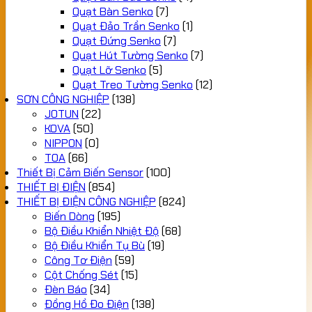
Quạt Bàn Senko
(7)
Quạt Đảo Trần Senko
(1)
Quạt Đứng Senko
(7)
Quạt Hút Tường Senko
(7)
Quạt Lỡ Senko
(5)
Quạt Treo Tường Senko
(12)
SƠN CÔNG NGHIỆP
(138)
JOTUN
(22)
KOVA
(50)
NIPPON
(0)
TOA
(66)
Thiết Bị Cảm Biến Sensor
(100)
THIẾT BỊ ĐIỆN
(854)
THIẾT BỊ ĐIỆN CÔNG NGHIỆP
(824)
Biến Dòng
(195)
Bộ Điều Khiển Nhiệt Độ
(68)
Bộ Điều Khiển Tụ Bù
(19)
Công Tơ Điện
(59)
Cột Chống Sét
(15)
Đèn Báo
(34)
Đồng Hồ Đo Điện
(138)