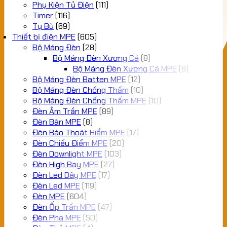
Phụ Kiện Tủ Điện
(111)
Timer
(116)
Tụ Bù
(69)
Thiết bị điện MPE
(605)
Bộ Máng Đèn
(28)
Bộ Máng Đèn Xương Cá
(8)
Bộ Máng Đèn Xương Cá MPE
(8)
Bộ Máng Đèn Batten MPE
(12)
Bộ Máng Đèn Chống Thấm
(10)
Bộ Máng Đèn Chống Thấm MPE
(10)
Đèn Âm Trần MPE
(89)
Đèn Bàn MPE
(8)
Đèn Báo Thoát Hiểm MPE
(17)
Đèn Chiếu Điểm MPE
(20)
Đèn Downlight MPE
(103)
Đèn High Bay MPE
(27)
Đèn Led Dây MPE
(17)
Đèn Led MPE
(119)
Đèn MPE
(604)
Đèn Ốp Trần MPE
(47)
Đèn Pha MPE
(50)