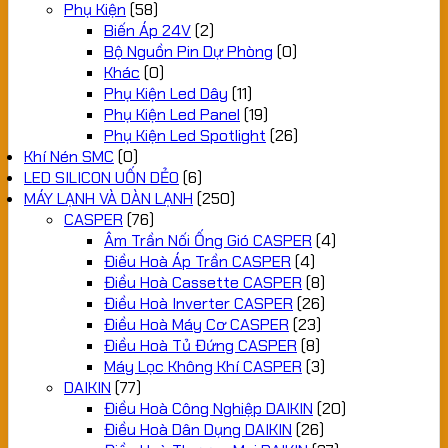
Phụ Kiện
(58)
Biến Áp 24V
(2)
Bộ Nguồn Pin Dự Phòng
(0)
Khác
(0)
Phụ Kiện Led Dây
(11)
Phụ Kiện Led Panel
(19)
Phụ Kiện Led Spotlight
(26)
Khí Nén SMC
(0)
LED SILICON UỐN DẺO
(6)
MÁY LẠNH VÀ DÀN LẠNH
(250)
CASPER
(76)
Âm Trần Nối Ống Gió CASPER
(4)
Điều Hoà Áp Trần CASPER
(4)
Điều Hoà Cassette CASPER
(8)
Điều Hoà Inverter CASPER
(26)
Điều Hoà Máy Cơ CASPER
(23)
Điều Hoà Tủ Đứng CASPER
(8)
Máy Lọc Không Khí CASPER
(3)
DAIKIN
(77)
Điều Hoà Công Nghiệp DAIKIN
(20)
Điều Hoà Dân Dụng DAIKIN
(26)