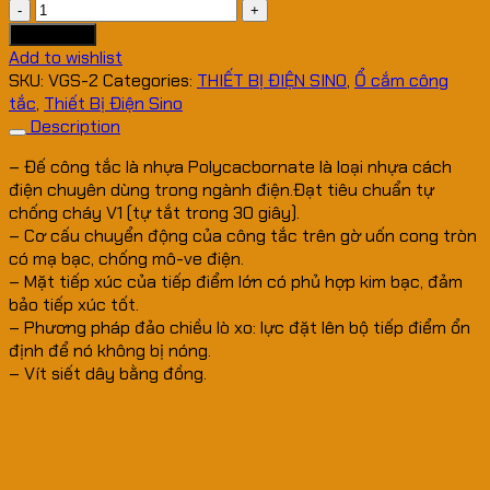
Công
Tắc
Add to cart
VGS/2
Add to wishlist
quantity
SKU:
VGS-2
Categories:
THIẾT BỊ ĐIỆN SINO
,
Ổ cắm công
tắc
,
Thiết Bị Điện Sino
Description
– Đế công tắc là nhựa Polycacbornate là loại nhựa cách
điện chuyên dùng trong ngành điện.Đạt tiêu chuẩn tự
chống cháy V1 (tự tắt trong 30 giây).
– Cơ cấu chuyển động của công tắc trên gờ uốn cong tròn
có mạ bạc, chống mô-ve điện.
– Mặt tiếp xúc của tiếp điểm lớn có phủ hợp kim bạc, đảm
bảo tiếp xúc tốt.
– Phương pháp đảo chiều lò xo: lực đặt lên bộ tiếp điểm ổn
định để nó không bị nóng.
– Vít siết dây bằng đồng.