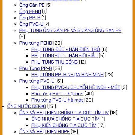
Ống Gân PE
(5)
Ống PEHD
(1)
Ống PP-R
(1)
Ống PVC-U
(4)
PHỤ TÙNG ỐNG GÂN PE VÀ GIOĂNG ỐNG GÂN PE
(5)
Phụ tùng PEHD
(23)
PHỤ TÙNG ĐÚC - HÀN ĐIỆN TRỞ
(6)
PHỤ TÙNG ĐÚC - HÀN ĐỐI ĐẦU
(5)
PHỤ TÙNG THỦ CÔNG
(12)
Phụ Tùng PP-R
(23)
PHỤ TÙNG PP-R NHỰA BÌNH MINH
(23)
Phụ tùng PVC-U
(61)
PHỤ TÙNG PVC-U CHUYỂN HỆ INCH - MÉT
(3)
Phụ tùng PVC-U hệ inch
(40)
Phụ tùng PVC-U hệ mét
(20)
ỐNG NƯỚC DEKKO
(151)
ỐNG VÀ PHỤ KIỆN CHỐNG TIA CỰC TÍM UV
(18)
ỐNG NHỰA CHỐNG TIA CỰC TÍM
(1)
PHỤ KIỆN CHỐNG TIA CỰC TÍM
(17)
ỐNG VÀ PHỤ KIỆN HDPE
(18)