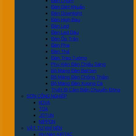
Đèn Chùm
Đèn Diệt Khuẩn
Đèn Downlight
Đèn High Bay
Đèn Led
Đèn Led Dây
Đèn Ốp Trần
Đèn Pha
Đèn Thả
Đèn Treo Tường
Phụ Kiện Đèn Chiếu Sáng
Bộ Máng Đèn Batten
Bộ Máng Đèn Chống Thấm
Bộ Máng Đèn Xương Cá
Thiết Bị Cảm Biến Chuyển Động
SƠN CÔNG NGHIỆP
KOVA
TOA
JOTUN
NIPPON
VẬT TƯ KHÍ NÉN
Khí Nén AIRTAC