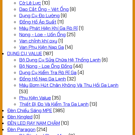
Cờ Lê Lực
(10)
Dao Cắt Ống - Vét Ống
(8)
Dụng Cụ Đo Lường
(9)
Đồng Hồ Áp Suất
(11)
Máy Phát Hiện Khí Ga Rò Rỉ
(1)
Nong - Loe - Uốn Ống
(25)
Van chỉnh khí oxy
(1)
Van Phụ Kiện Nạp Ga
(14)
DỤNG CỤ VALUE
(187)
Bộ Dụng Cụ Sửa Chữa Hệ Thống Lạnh
(6)
Bộ Nong - Loe Ống Đồng
(44)
Dụng Cụ Kiểm Tra Rò Rỉ Ga
(4)
Đồng Hồ Nạp Ga Lạnh
(32)
Máy Bơm Hút Chân Không Và Thu Hồi Ga Lạnh
(53)
Phụ Kiện Value
(35)
Thiết Bị Đo Và Kiểm Tra Ga Lạnh
(13)
Đèn Chiếu Sáng MPE
(385)
Đèn Kingled
(0)
ĐÈN LED RAY NAM CHÂM
(10)
Đèn Paragon
(214)