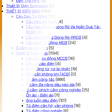
Đèn Thả MPE
(4)
Thiết Bị Điện Schneider
(0)
THIẾT BỊ ĐIỆN SINO
(1169)
Cầu Dao Tự Động
(35)
Cầu Dao An Toàn
(4)
Cầu Dao Chống Dòng Rò Và Ngắt Quá Tải-
RCBO
(2)
Cầu Dao Chống Dòng Rò-RRCB
(4)
Cầu Dao Tự Động-MCB
(24)
ổ cấm và phụ kiện
(5)
Thiết Bị Điện Sino
(1134)
cầu dao tự động MCCB
(16)
Dây và cáp điện
(4)
Khởi động từ, rơ-le nhiệt
(19)
Máy cắt không khí (ACB)
(0)
Ổ cắm công tắc
(889)
Ổ cắm đa năng dây kéo dài
(9)
Ổ cắm, phích cắm công nghiệp
(25)
Ổn áp - Biến áp
(11)
ống luồn dây điện
(101)
Tủ điện căn hộ, văn phòng
(18)
Tủ điện công nghiệp
(6)