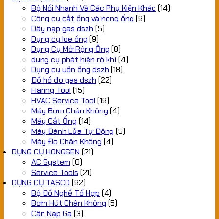
Bộ Nối Nhanh Và Các Phụ Kiện Khác
(14)
Công cụ cắt ống và nong ống
(9)
Dây nạp gas dszh
(5)
Dụng cụ loe ống
(9)
Dụng Cụ Mở Rộng Ống
(8)
dung cụ phát hiện rò khí
(4)
Dụng cụ uốn ống dszh
(18)
Đồ hồ đo gas dszh
(22)
Flaring Tool
(15)
HVAC Service Tool
(19)
Máy Bơm Chân Không
(4)
Máy Cắt Ống
(14)
Máy Đánh Lửa Tự Động
(5)
Máy Đo Chân Không
(4)
DỤNG CỤ HONGSEN
(21)
AC System
(0)
Service Tools
(21)
DỤNG CỤ TASCO
(92)
Bộ Đồ Nghề Tổ Hợp
(4)
Bơm Hút Chân Không
(5)
Cân Nạp Ga
(3)