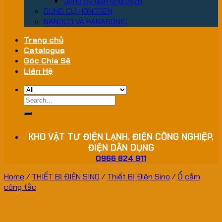
Dụng cụ uốn ống dszh
DỤNG CỤ HONGSEN
NANOCO VÀ PANASONIC
Trang chủ
Catalogue
Góc Chia Sẽ
Liên Hệ
Search
for:
KHO VẬT TƯ ĐIỆN LẠNH, ĐIỆN CÔNG NGHIỆP,
ĐIỆN DÂN DỤNG
0966 824 911
Home
/
THIẾT BỊ ĐIỆN SINO
/
Thiết Bị Điện Sino
/
Ổ cắm
công tắc