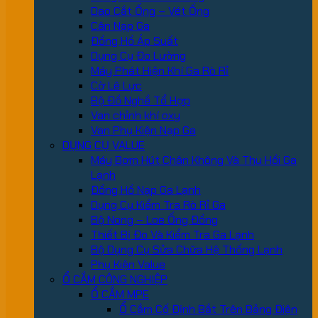
Dao Cắt Ống – Vét Ống
Cân Nạp Ga
Đồng Hồ Áp Suất
Dụng Cụ Đo Lường
Máy Phát Hiện Khí Ga Rò Rỉ
Cờ Lê Lực
Bộ Đồ Nghề Tổ Hợp
Van chỉnh khí oxy
Van Phụ Kiện Nạp Ga
DỤNG CỤ VALUE
Máy Bơm Hút Chân Không Và Thu Hồi Ga
Lạnh
Đồng Hồ Nạp Ga Lạnh
Dụng Cụ Kiểm Tra Rò Rỉ Ga
Bộ Nong – Loe Ống Đồng
Thiết Bị Đo Và Kiểm Tra Ga Lạnh
Bộ Dụng Cụ Sửa Chữa Hệ Thống Lạnh
Phụ Kiện Value
Ổ CẮM CÔNG NGHIỆP
Ổ CẮM MPE
Ổ Cắm Cố Định Bắt Trên Bảng Điện