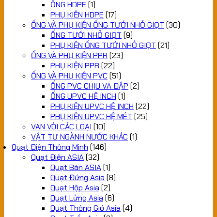
ỐNG HDPE
(1)
PHỤ KIỆN HDPE
(17)
ỐNG VÀ PHỤ KIỆN ỐNG TƯỚI NHỎ GIỌT
(30)
ỐNG TƯỚI NHỎ GIỌT
(9)
PHỤ KIỆN ỐNG TƯỚI NHỎ GIỌT
(21)
ỐNG VÀ PHỤ KIỆN PPR
(23)
PHỤ KIỆN PPR
(22)
ỐNG VÀ PHỤ KIỆN PVC
(51)
ỐNG PVC CHỊU VA ĐẬP
(2)
ỐNG UPVC HỆ INCH
(1)
PHỤ KIỆN UPVC HỆ INCH
(22)
PHỤ KIỆN UPVC HỆ MÉT
(25)
VAN VÒI CÁC LOẠI
(10)
VẬT TƯ NGÀNH NƯỚC KHÁC
(1)
Quạt Điện Thông Minh
(146)
Quạt Điện ASIA
(32)
Quạt Bàn ASIA
(1)
Quạt Đứng Asia
(8)
Quạt Hộp Asia
(2)
Quạt Lửng Asia
(6)
Quạt Thông Gió Asia
(4)