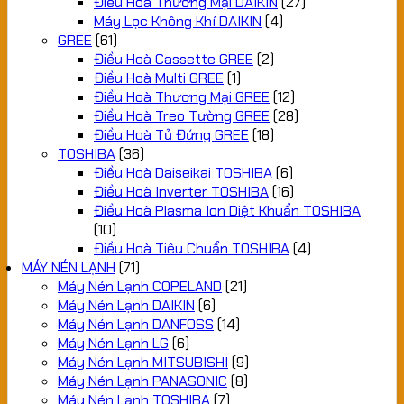
Điều Hoà Thương Mại DAIKIN
(27)
Máy Lọc Không Khí DAIKIN
(4)
GREE
(61)
Điều Hoà Cassette GREE
(2)
Điều Hoà Multi GREE
(1)
Điều Hoà Thương Mại GREE
(12)
Điều Hoà Treo Tường GREE
(28)
Điều Hoà Tủ Đứng GREE
(18)
TOSHIBA
(36)
Điều Hoà Daiseikai TOSHIBA
(6)
Điều Hoà Inverter TOSHIBA
(16)
Điều Hoà Plasma Ion Diệt Khuẩn TOSHIBA
(10)
Điều Hoà Tiêu Chuẩn TOSHIBA
(4)
MÁY NÉN LẠNH
(71)
Máy Nén Lạnh COPELAND
(21)
Máy Nén Lạnh DAIKIN
(6)
Máy Nén Lạnh DANFOSS
(14)
Máy Nén Lạnh LG
(6)
Máy Nén Lạnh MITSUBISHI
(9)
Máy Nén Lạnh PANASONIC
(8)
Máy Nén Lạnh TOSHIBA
(7)