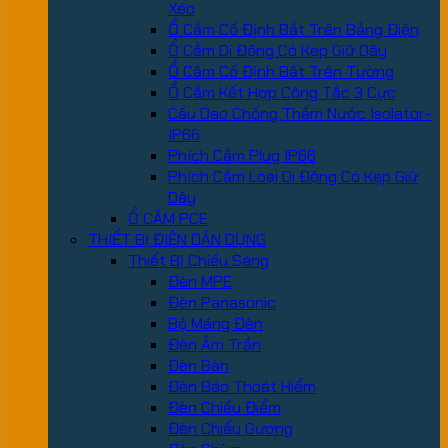
Xéo
Ổ Cắm Cố Định Bắt Trên Bảng Điện
Ổ Cắm Di Động Có Kẹp Giữ Dây
Ổ Cắm Cố Định Bắt Trên Tường
Ổ Cắm Kết Hợp Công Tắc 3 Cực
Cầu Dao Chống Thấm Nước Isolator-
IP66
Phích Cắm Plug IP66
Phích Cắm Loại Di Động Có Kẹp Giữ
Dây
Ổ CẮM PCE
THIẾT BỊ ĐIỆN DÂN DỤNG
Thiết Bị Chiếu Sáng
Đèn MPE
Đèn Panasonic
Bộ Máng Đèn
Đèn Âm Trần
Đèn Bàn
Đèn Báo Thoát Hiểm
Đèn Chiếu Điểm
Đèn Chiếu Gương