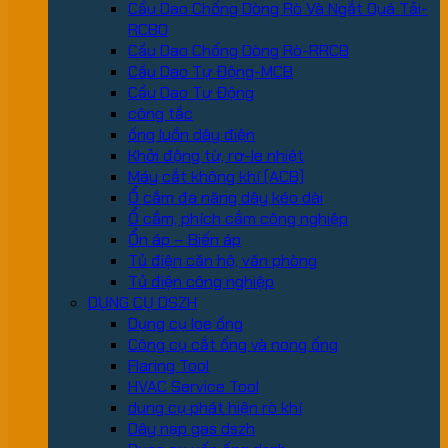
Cầu Dao Chống Dòng Rò Và Ngắt Quá Tải-
RCBO
Cầu Dao Chống Dòng Rò-RRCB
Cầu Dao Tự Động-MCB
Cầu Dao Tự Động
công tắc
ống luồn dây điện
Khởi động từ, rơ-le nhiệt
Máy cắt không khí (ACB)
Ổ cắm đa năng dây kéo dài
Ổ cắm, phích cắm công nghiệp
Ổn áp – Biến áp
Tủ điện căn hộ, văn phòng
Tủ điện công nghiệp
DỤNG CỤ DSZH
Dụng cụ loe ống
Công cụ cắt ống và nong ống
Flaring Tool
HVAC Service Tool
dung cụ phát hiện rò khí
Dây nạp gas dszh