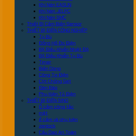
Khí Nén EASUN
Khí Nén JELPC
Khí Nén SMC
Thiết Bị Cảm Biến Sensor
THIẾT BỊ ĐIỆN CÔNG NGHIỆP
Tụ Bù
Đồng Hồ Đo Điện
Bộ Điều Khiển Nhiệt Độ
Bộ Điều Khiển Tụ Bù
Timer
Biến Dòng
Công Tơ Điện
Cột Chống Sét
Đèn Báo
Phụ Kiện Tủ Điện
THIẾT BỊ ĐIỆN SINO
Ổ cắm công tắc
mặt
ổ cấm và phụ kiện
zenlock
Cầu Dao An Toàn