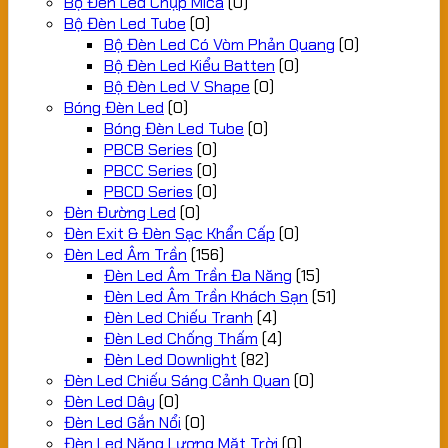
Bộ Đèn Led Chụp Mica
(0)
Bộ Đèn Led Tube
(0)
Bộ Đèn Led Có Vòm Phản Quang
(0)
Bộ Đèn Led Kiểu Batten
(0)
Bộ Đèn Led V Shape
(0)
Bóng Đèn Led
(0)
Bóng Đèn Led Tube
(0)
PBCB Series
(0)
PBCC Series
(0)
PBCD Series
(0)
Đèn Đường Led
(0)
Đèn Exit & Đèn Sạc Khẩn Cấp
(0)
Đèn Led Âm Trần
(156)
Đèn Led Âm Trần Đa Năng
(15)
Đèn Led Âm Trần Khách Sạn
(51)
Đèn Led Chiếu Tranh
(4)
Đèn Led Chống Thấm
(4)
Đèn Led Downlight
(82)
Đèn Led Chiếu Sáng Cảnh Quan
(0)
Đèn Led Dây
(0)
Đèn Led Gắn Nổi
(0)
Đèn Led Năng Lượng Mặt Trời
(0)