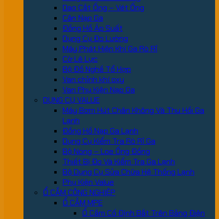
Dao Cắt Ống – Vét Ống
Cân Nạp Ga
Đồng Hồ Áp Suất
Dụng Cụ Đo Lường
Máy Phát Hiện Khí Ga Rò Rỉ
Cờ Lê Lực
Bộ Đồ Nghề Tổ Hợp
Van chỉnh khí oxy
Van Phụ Kiện Nạp Ga
DỤNG CỤ VALUE
Máy Bơm Hút Chân Không Và Thu Hồi Ga
Lạnh
Đồng Hồ Nạp Ga Lạnh
Dụng Cụ Kiểm Tra Rò Rỉ Ga
Bộ Nong – Loe Ống Đồng
Thiết Bị Đo Và Kiểm Tra Ga Lạnh
Bộ Dụng Cụ Sửa Chữa Hệ Thống Lạnh
Phụ Kiện Value
Ổ CẮM CÔNG NGHIỆP
Ổ CẮM MPE
Ổ Cắm Cố Định Bắt Trên Bảng Điện