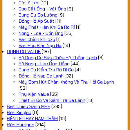
Cờ Lê Lực
(10)
Dao Cắt Ống - Vét Ống
(8)
Dụng Cụ Đo Lường
(9)
Đồng Hồ Áp Suất
(11)
Máy Phát Hiện Khí Ga Rò Rỉ
(1)
Nong - Loe - Uốn Ống
(25)
Van chỉnh khí oxy
(1)
Van Phụ Kiện Nạp Ga
(14)
DỤNG CỤ VALUE
(187)
Bộ Dụng Cụ Sửa Chữa Hệ Thống Lạnh
(6)
Bộ Nong - Loe Ống Đồng
(44)
Dụng Cụ Kiểm Tra Rò Rỉ Ga
(4)
Đồng Hồ Nạp Ga Lạnh
(32)
Máy Bơm Hút Chân Không Và Thu Hồi Ga Lạnh
(53)
Phụ Kiện Value
(35)
Thiết Bị Đo Và Kiểm Tra Ga Lạnh
(13)
Đèn Chiếu Sáng MPE
(385)
Đèn Kingled
(0)
ĐÈN LED RAY NAM CHÂM
(10)
Đèn Paragon
(214)