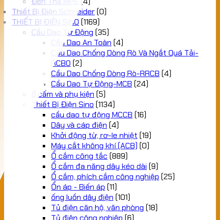
Đèn Thả MPE
(4)
Thiết Bị Điện Schneider
(0)
THIẾT BỊ ĐIỆN SINO
(1169)
Cầu Dao Tự Động
(35)
Cầu Dao An Toàn
(4)
Cầu Dao Chống Dòng Rò Và Ngắt Quá Tải-
RCBO
(2)
Cầu Dao Chống Dòng Rò-RRCB
(4)
Cầu Dao Tự Động-MCB
(24)
ổ cấm và phụ kiện
(5)
Thiết Bị Điện Sino
(1134)
cầu dao tự động MCCB
(16)
Dây và cáp điện
(4)
Khởi động từ, rơ-le nhiệt
(19)
Máy cắt không khí (ACB)
(0)
Ổ cắm công tắc
(889)
Ổ cắm đa năng dây kéo dài
(9)
Ổ cắm, phích cắm công nghiệp
(25)
Ổn áp - Biến áp
(11)
ống luồn dây điện
(101)
Tủ điện căn hộ, văn phòng
(18)
Tủ điện công nghiệp
(6)