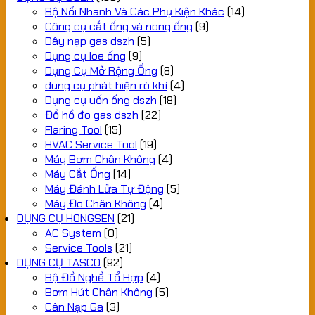
Bộ Nối Nhanh Và Các Phụ Kiện Khác
(14)
Công cụ cắt ống và nong ống
(9)
Dây nạp gas dszh
(5)
Dụng cụ loe ống
(9)
Dụng Cụ Mở Rộng Ống
(8)
dung cụ phát hiện rò khí
(4)
Dụng cụ uốn ống dszh
(18)
Đồ hồ đo gas dszh
(22)
Flaring Tool
(15)
HVAC Service Tool
(19)
Máy Bơm Chân Không
(4)
Máy Cắt Ống
(14)
Máy Đánh Lửa Tự Động
(5)
Máy Đo Chân Không
(4)
DỤNG CỤ HONGSEN
(21)
AC System
(0)
Service Tools
(21)
DỤNG CỤ TASCO
(92)
Bộ Đồ Nghề Tổ Hợp
(4)
Bơm Hút Chân Không
(5)
Cân Nạp Ga
(3)