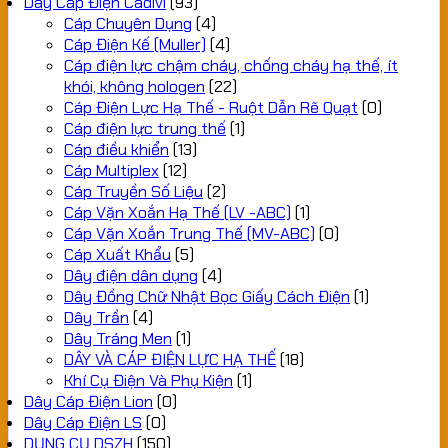
Dây Cáp Điện Cadivi
(93)
Cáp Chuyên Dụng
(4)
Cáp Điện Kế (Muller)
(4)
Cáp điện lực chậm cháy, chống cháy hạ thế, ít
khói, không hologen
(22)
Cáp Điện Lực Hạ Thế - Ruột Dẫn Rẽ Quạt
(0)
Cáp điện lực trung thế
(1)
Cáp điều khiển
(13)
Cáp Multiplex
(12)
Cáp Truyền Số Liệu
(2)
Cáp Vặn Xoắn Hạ Thế (LV -ABC)
(1)
Cáp Vặn Xoắn Trung Thế (MV-ABC)
(0)
Cáp Xuất Khẩu
(5)
Dây điện dân dụng
(4)
Dây Đồng Chữ Nhật Bọc Giấy Cách Điện
(1)
Dây Trần
(4)
Dây Tráng Men
(1)
DÂY VÀ CÁP ĐIỆN LỰC HẠ THẾ
(18)
Khí Cụ Điện Và Phụ Kiện
(1)
Dây Cáp Điện Lion
(0)
Dây Cáp Điện LS
(0)
DỤNG CỤ DSZH
(150)