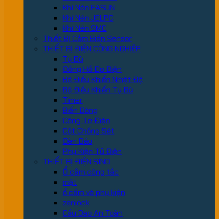
Khí Nén EASUN
Khí Nén JELPC
Khí Nén SMC
Thiết Bị Cảm Biến Sensor
THIẾT BỊ ĐIỆN CÔNG NGHIỆP
Tụ Bù
Đồng Hồ Đo Điện
Bộ Điều Khiển Nhiệt Độ
Bộ Điều Khiển Tụ Bù
Timer
Biến Dòng
Công Tơ Điện
Cột Chống Sét
Đèn Báo
Phụ Kiện Tủ Điện
THIẾT BỊ ĐIỆN SINO
Ổ cắm công tắc
mặt
ổ cấm và phụ kiện
zenlock
Cầu Dao An Toàn