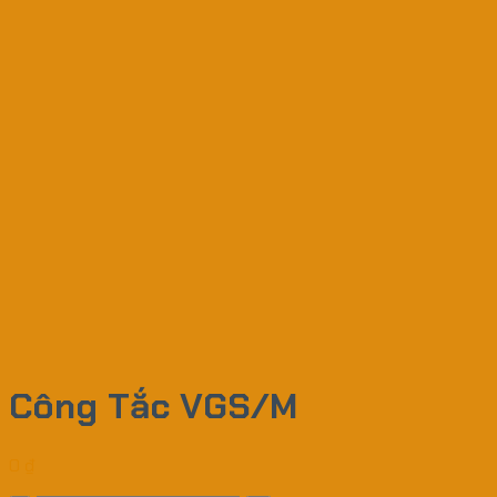
Công Tắc VGS/M
0
₫