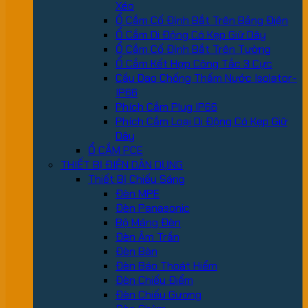
Xéo
Ổ Cắm Cố Định Bắt Trên Bảng Điện
Ổ Cắm Di Động Có Kẹp Giữ Dây
Ổ Cắm Cố Định Bắt Trên Tường
Ổ Cắm Kết Hợp Công Tắc 3 Cực
Cầu Dao Chống Thấm Nước Isolator-
IP66
Phích Cắm Plug IP66
Phích Cắm Loại Di Động Có Kẹp Giữ
Dây
Ổ CẮM PCE
THIẾT BỊ ĐIỆN DÂN DỤNG
Thiết Bị Chiếu Sáng
Đèn MPE
Đèn Panasonic
Bộ Máng Đèn
Đèn Âm Trần
Đèn Bàn
Đèn Báo Thoát Hiểm
Đèn Chiếu Điểm
Đèn Chiếu Gương