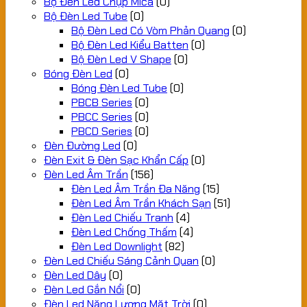
Bộ Đèn Led Chụp Mica
(0)
Bộ Đèn Led Tube
(0)
Bộ Đèn Led Có Vòm Phản Quang
(0)
Bộ Đèn Led Kiểu Batten
(0)
Bộ Đèn Led V Shape
(0)
Bóng Đèn Led
(0)
Bóng Đèn Led Tube
(0)
PBCB Series
(0)
PBCC Series
(0)
PBCD Series
(0)
Đèn Đường Led
(0)
Đèn Exit & Đèn Sạc Khẩn Cấp
(0)
Đèn Led Âm Trần
(156)
Đèn Led Âm Trần Đa Năng
(15)
Đèn Led Âm Trần Khách Sạn
(51)
Đèn Led Chiếu Tranh
(4)
Đèn Led Chống Thấm
(4)
Đèn Led Downlight
(82)
Đèn Led Chiếu Sáng Cảnh Quan
(0)
Đèn Led Dây
(0)
Đèn Led Gắn Nổi
(0)
Đèn Led Năng Lượng Mặt Trời
(0)