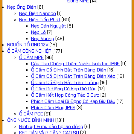
Động MPE
(14)
Nẹp Ống Điện
(61)
Nẹp Điện Nanoco
(1)
Nẹp Điện Tiến Phát
(60)
Nẹp Bán Nguyệt
(5)
Nẹp Lỗ
(7)
Nẹp Vuông
(48)
NGUỒN TỔ ONG 12V
(15)
Ổ CẮM CÔNG NGHIỆP
(177)
Ổ CẮM MPE
(96)
Cầu Dao Chống Thấm Nước Isolator-IP66
(9)
Ổ Cắm Cố Định Bắt Trên Bảng Điện
(16)
Ổ Cắm Cố Định Bắt Trên Bảng Điện Xéo
(16)
Ổ Cắm Cố Định Bắt Trên Tường
(16)
Ổ Cắm Di Động Có Kẹp Giữ Dây
(17)
Ổ Cắm Kết Hợp Công Tắc 3 Cực
(2)
Phích Cắm Loại Di Động Có Kẹp Giữ Dây
(17)
Phích Cắm Plug IP66
(3)
Ổ CẮM PCE
(81)
ỐNG NƯỚC BÌNH MINH
(131)
Bình xịt & mũ bảo hộ lao động
(6)
KEO DÁN VÀ GIOĂNG CAO SU
(2)