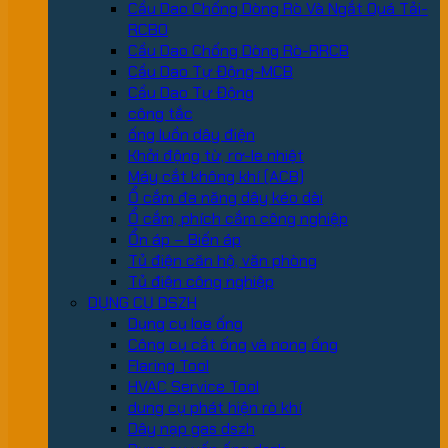
Cầu Dao Chống Dòng Rò Và Ngắt Quá Tải-
RCBO
Cầu Dao Chống Dòng Rò-RRCB
Cầu Dao Tự Động-MCB
Cầu Dao Tự Động
công tắc
ống luồn dây điện
Khởi động từ, rơ-le nhiệt
Máy cắt không khí (ACB)
Ổ cắm đa năng dây kéo dài
Ổ cắm, phích cắm công nghiệp
Ổn áp – Biến áp
Tủ điện căn hộ, văn phòng
Tủ điện công nghiệp
DỤNG CỤ DSZH
Dụng cụ loe ống
Công cụ cắt ống và nong ống
Flaring Tool
HVAC Service Tool
dung cụ phát hiện rò khí
Dây nạp gas dszh