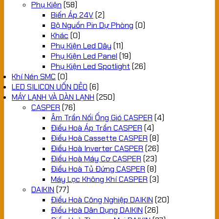
Phụ Kiện
(58)
Biến Áp 24V
(2)
Bộ Nguồn Pin Dự Phòng
(0)
Khác
(0)
Phụ Kiện Led Dây
(11)
Phụ Kiện Led Panel
(19)
Phụ Kiện Led Spotlight
(26)
Khí Nén SMC
(0)
LED SILICON UỐN DẺO
(6)
MÁY LẠNH VÀ DÀN LẠNH
(250)
CASPER
(76)
Âm Trần Nối Ống Gió CASPER
(4)
Điều Hoà Áp Trần CASPER
(4)
Điều Hoà Cassette CASPER
(8)
Điều Hoà Inverter CASPER
(26)
Điều Hoà Máy Cơ CASPER
(23)
Điều Hoà Tủ Đứng CASPER
(8)
Máy Lọc Không Khí CASPER
(3)
DAIKIN
(77)
Điều Hoà Công Nghiệp DAIKIN
(20)
Điều Hoà Dân Dụng DAIKIN
(26)