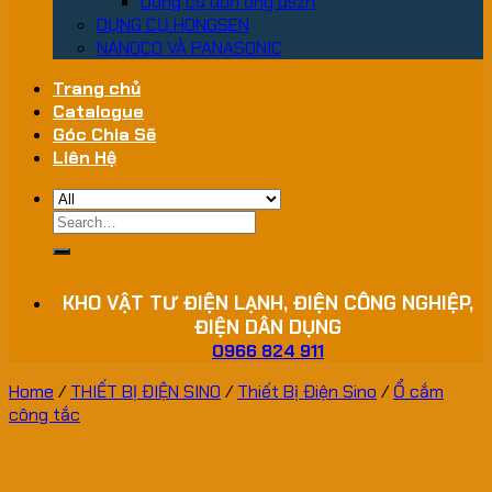
Dụng cụ uốn ống dszh
DỤNG CỤ HONGSEN
NANOCO VÀ PANASONIC
Trang chủ
Catalogue
Góc Chia Sẽ
Liên Hệ
Search
for:
KHO VẬT TƯ ĐIỆN LẠNH, ĐIỆN CÔNG NGHIỆP,
ĐIỆN DÂN DỤNG
0966 824 911
Home
/
THIẾT BỊ ĐIỆN SINO
/
Thiết Bị Điện Sino
/
Ổ cắm
công tắc