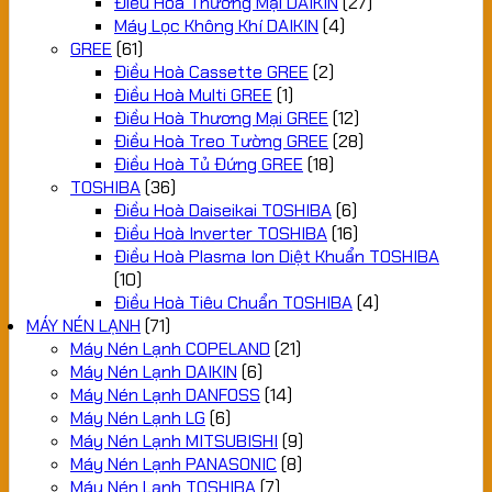
Điều Hoà Thương Mại DAIKIN
(27)
Máy Lọc Không Khí DAIKIN
(4)
GREE
(61)
Điều Hoà Cassette GREE
(2)
Điều Hoà Multi GREE
(1)
Điều Hoà Thương Mại GREE
(12)
Điều Hoà Treo Tường GREE
(28)
Điều Hoà Tủ Đứng GREE
(18)
TOSHIBA
(36)
Điều Hoà Daiseikai TOSHIBA
(6)
Điều Hoà Inverter TOSHIBA
(16)
Điều Hoà Plasma Ion Diệt Khuẩn TOSHIBA
(10)
Điều Hoà Tiêu Chuẩn TOSHIBA
(4)
MÁY NÉN LẠNH
(71)
Máy Nén Lạnh COPELAND
(21)
Máy Nén Lạnh DAIKIN
(6)
Máy Nén Lạnh DANFOSS
(14)
Máy Nén Lạnh LG
(6)
Máy Nén Lạnh MITSUBISHI
(9)
Máy Nén Lạnh PANASONIC
(8)
Máy Nén Lạnh TOSHIBA
(7)