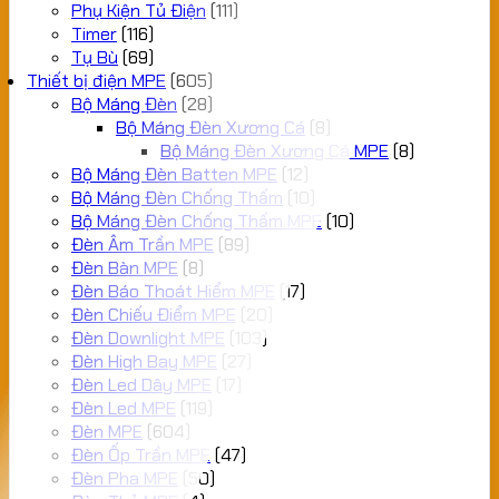
Phụ Kiện Tủ Điện
(111)
Timer
(116)
Tụ Bù
(69)
Thiết bị điện MPE
(605)
Bộ Máng Đèn
(28)
Bộ Máng Đèn Xương Cá
(8)
Bộ Máng Đèn Xương Cá MPE
(8)
Bộ Máng Đèn Batten MPE
(12)
Bộ Máng Đèn Chống Thấm
(10)
Bộ Máng Đèn Chống Thấm MPE
(10)
Đèn Âm Trần MPE
(89)
Đèn Bàn MPE
(8)
Đèn Báo Thoát Hiểm MPE
(17)
Đèn Chiếu Điểm MPE
(20)
Đèn Downlight MPE
(103)
Đèn High Bay MPE
(27)
Đèn Led Dây MPE
(17)
Đèn Led MPE
(119)
Đèn MPE
(604)
Đèn Ốp Trần MPE
(47)
Đèn Pha MPE
(50)