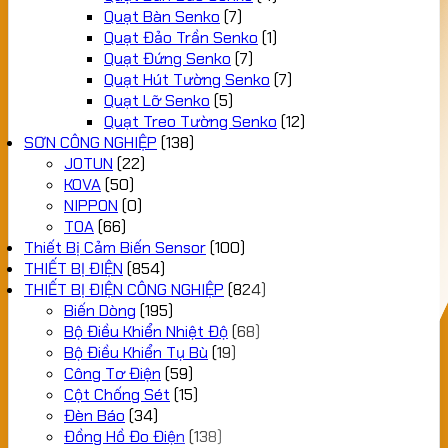
Quạt Bàn Senko
(7)
Quạt Đảo Trần Senko
(1)
Quạt Đứng Senko
(7)
Quạt Hút Tường Senko
(7)
Quạt Lỡ Senko
(5)
Quạt Treo Tường Senko
(12)
SƠN CÔNG NGHIỆP
(138)
JOTUN
(22)
KOVA
(50)
NIPPON
(0)
TOA
(66)
Thiết Bị Cảm Biến Sensor
(100)
THIẾT BỊ ĐIỆN
(854)
THIẾT BỊ ĐIỆN CÔNG NGHIỆP
(824)
Biến Dòng
(195)
Bộ Điều Khiển Nhiệt Độ
(68)
Bộ Điều Khiển Tụ Bù
(19)
Công Tơ Điện
(59)
Cột Chống Sét
(15)
Đèn Báo
(34)
Đồng Hồ Đo Điện
(138)