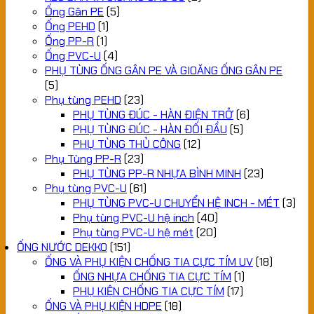
Ống Gân PE
(5)
Ống PEHD
(1)
Ống PP-R
(1)
Ống PVC-U
(4)
PHỤ TÙNG ỐNG GÂN PE VÀ GIOĂNG ỐNG GÂN PE
(5)
Phụ tùng PEHD
(23)
PHỤ TÙNG ĐÚC - HÀN ĐIỆN TRỞ
(6)
PHỤ TÙNG ĐÚC - HÀN ĐỐI ĐẦU
(5)
PHỤ TÙNG THỦ CÔNG
(12)
Phụ Tùng PP-R
(23)
PHỤ TÙNG PP-R NHỰA BÌNH MINH
(23)
Phụ tùng PVC-U
(61)
PHỤ TÙNG PVC-U CHUYỂN HỆ INCH - MÉT
(3)
Phụ tùng PVC-U hệ inch
(40)
Phụ tùng PVC-U hệ mét
(20)
ỐNG NƯỚC DEKKO
(151)
ỐNG VÀ PHỤ KIỆN CHỐNG TIA CỰC TÍM UV
(18)
ỐNG NHỰA CHỐNG TIA CỰC TÍM
(1)
PHỤ KIỆN CHỐNG TIA CỰC TÍM
(17)
ỐNG VÀ PHỤ KIỆN HDPE
(18)