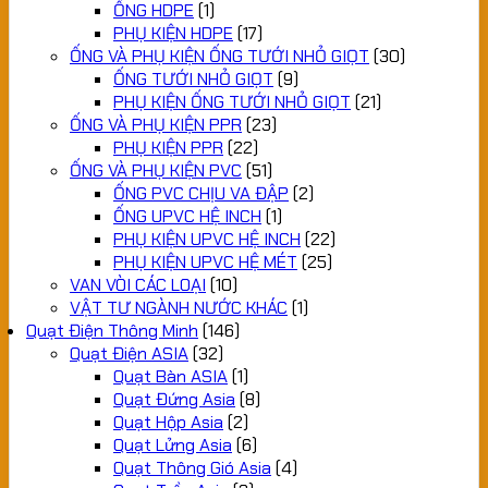
ỐNG HDPE
(1)
PHỤ KIỆN HDPE
(17)
ỐNG VÀ PHỤ KIỆN ỐNG TƯỚI NHỎ GIỌT
(30)
ỐNG TƯỚI NHỎ GIỌT
(9)
PHỤ KIỆN ỐNG TƯỚI NHỎ GIỌT
(21)
ỐNG VÀ PHỤ KIỆN PPR
(23)
PHỤ KIỆN PPR
(22)
ỐNG VÀ PHỤ KIỆN PVC
(51)
ỐNG PVC CHỊU VA ĐẬP
(2)
ỐNG UPVC HỆ INCH
(1)
PHỤ KIỆN UPVC HỆ INCH
(22)
PHỤ KIỆN UPVC HỆ MÉT
(25)
VAN VÒI CÁC LOẠI
(10)
VẬT TƯ NGÀNH NƯỚC KHÁC
(1)
Quạt Điện Thông Minh
(146)
Quạt Điện ASIA
(32)
Quạt Bàn ASIA
(1)
Quạt Đứng Asia
(8)
Quạt Hộp Asia
(2)
Quạt Lửng Asia
(6)
Quạt Thông Gió Asia
(4)