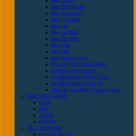
Đèn Chùm
Đèn Diệt Khuẩn
Đèn Downlight
Đèn High Bay
Đèn Led
Đèn Led Dây
Đèn Ốp Trần
Đèn Pha
Đèn Thả
Đèn Treo Tường
Phụ Kiện Đèn Chiếu Sáng
Bộ Máng Đèn Batten
Bộ Máng Đèn Chống Thấm
Bộ Máng Đèn Xương Cá
Thiết Bị Cảm Biến Chuyển Động
SƠN CÔNG NGHIỆP
KOVA
TOA
JOTUN
NIPPON
VẬT TƯ KHÍ NÉN
Khí Nén AIRTAC