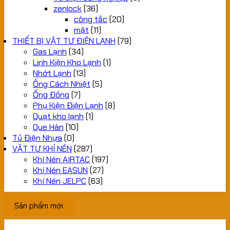
zenlock
(36)
công tắc
(20)
mặt
(11)
THIẾT BỊ VẬT TƯ ĐIỆN LẠNH
(79)
Gas Lạnh
(34)
Linh Kiện Kho Lạnh
(1)
Nhớt Lạnh
(13)
Ống Cách Nhiệt
(5)
Ống Đồng
(7)
Phụ Kiện Điện Lạnh
(8)
Quạt kho lạnh
(1)
Que Hàn
(10)
Tủ Điện Nhựa
(0)
VẬT TƯ KHÍ NÉN
(287)
Khí Nén AIRTAC
(197)
Khí Nén EASUN
(27)
Khí Nén JELPC
(63)
Sản phẩm mới