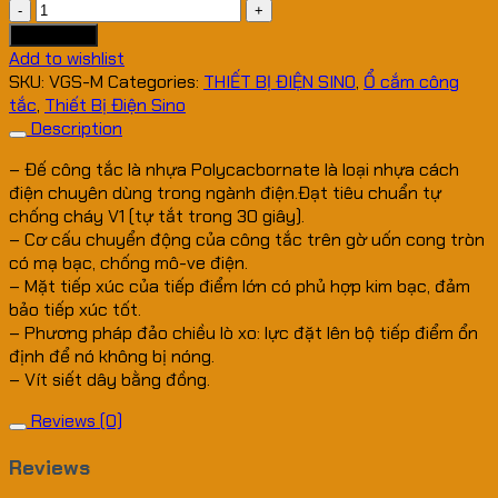
Công
Tắc
Add to cart
VGS/M
Add to wishlist
quantity
SKU:
VGS-M
Categories:
THIẾT BỊ ĐIỆN SINO
,
Ổ cắm công
tắc
,
Thiết Bị Điện Sino
Description
– Đế công tắc là nhựa Polycacbornate là loại nhựa cách
điện chuyên dùng trong ngành điện.Đạt tiêu chuẩn tự
chống cháy V1 (tự tắt trong 30 giây).
– Cơ cấu chuyển động của công tắc trên gờ uốn cong tròn
có mạ bạc, chống mô-ve điện.
– Mặt tiếp xúc của tiếp điểm lớn có phủ hợp kim bạc, đảm
bảo tiếp xúc tốt.
– Phương pháp đảo chiều lò xo: lực đặt lên bộ tiếp điểm ổn
định để nó không bị nóng.
– Vít siết dây bằng đồng.
Reviews (0)
Reviews