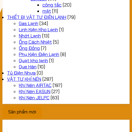
công tắc
(20)
mặt
(11)
THIẾT BỊ VẬT TƯ ĐIỆN LẠNH
(79)
Gas Lạnh
(34)
Linh Kiện Kho Lạnh
(1)
Nhớt Lạnh
(13)
Ống Cách Nhiệt
(5)
Ống Đồng
(7)
Phụ Kiện Điện Lạnh
(8)
Quạt kho lạnh
(1)
Que Hàn
(10)
Tủ Điện Nhựa
(0)
VẬT TƯ KHÍ NÉN
(287)
Khí Nén AIRTAC
(197)
Khí Nén EASUN
(27)
Khí Nén JELPC
(63)
Sản phẩm mới