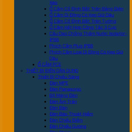
Xéo
Ổ Cắm Cố Định Bắt Trên Bảng Điện
Ổ Cắm Di Động Có Kẹp Giữ Dây
Ổ Cắm Cố Định Bắt Trên Tường
Ổ Cắm Kết Hợp Công Tắc 3 Cực
Cầu Dao Chống Thấm Nước Isolator-
IP66
Phích Cắm Plug IP66
Phích Cắm Loại Di Động Có Kẹp Giữ
Dây
Ổ CẮM PCE
THIẾT BỊ ĐIỆN DÂN DỤNG
Thiết Bị Chiếu Sáng
Đèn MPE
Đèn Panasonic
Bộ Máng Đèn
Đèn Âm Trần
Đèn Bàn
Đèn Báo Thoát Hiểm
Đèn Chiếu Điểm
Đèn Chiếu Gương