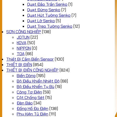
Quạt Đảo Trần Senko
(1)
Quạt Đứng Senko
(7)
Quạt Hút Tường Senko
(7)
Quạt Lỡ Senko
(5)
Quạt Treo Tường Senko
(12)
SƠN CÔNG NGHIỆP
(138)
JOTUN
(22)
KOVA
(50)
NIPPON
(0)
TOA
(66)
Thiết Bị Cảm Biến Sensor
(100)
THIẾT BỊ ĐIỆN
(854)
THIẾT BỊ ĐIỆN CÔNG NGHIỆP
(824)
Biến Dòng
(195)
Bộ Điều Khiển Nhiệt Độ
(68)
Bộ Điều Khiển Tụ Bù
(19)
Công Tơ Điện
(59)
Cột Chống Sét
(15)
Đèn Báo
(34)
Đồng Hồ Đo Điện
(138)
Phụ Kiện Tủ Điện
(111)