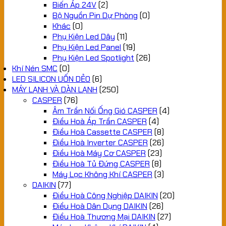
Biến Áp 24V
(2)
Bộ Nguồn Pin Dự Phòng
(0)
Khác
(0)
Phụ Kiện Led Dây
(11)
Phụ Kiện Led Panel
(19)
Phụ Kiện Led Spotlight
(26)
Khí Nén SMC
(0)
LED SILICON UỐN DẺO
(6)
MÁY LẠNH VÀ DÀN LẠNH
(250)
CASPER
(76)
Âm Trần Nối Ống Gió CASPER
(4)
Điều Hoà Áp Trần CASPER
(4)
Điều Hoà Cassette CASPER
(8)
Điều Hoà Inverter CASPER
(26)
Điều Hoà Máy Cơ CASPER
(23)
Điều Hoà Tủ Đứng CASPER
(8)
Máy Lọc Không Khí CASPER
(3)
DAIKIN
(77)
Điều Hoà Công Nghiệp DAIKIN
(20)
Điều Hoà Dân Dụng DAIKIN
(26)
Điều Hoà Thương Mại DAIKIN
(27)