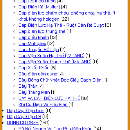
Cáp Chuyên Dụng
(4)
Cáp Điện Kế (Muller)
(4)
Cáp điện lực chậm cháy, chống cháy hạ thế, ít
khói, không hologen
(22)
Cáp Điện Lực Hạ Thế - Ruột Dẫn Rẽ Quạt
(0)
Cáp điện lực trung thế
(1)
Cáp điều khiển
(13)
Cáp Multiplex
(12)
Cáp Truyền Số Liệu
(2)
Cáp Vặn Xoắn Hạ Thế (LV -ABC)
(1)
Cáp Vặn Xoắn Trung Thế (MV-ABC)
(0)
Cáp Xuất Khẩu
(5)
Dây điện dân dụng
(4)
Dây Đồng Chữ Nhật Bọc Giấy Cách Điện
(1)
Dây Trần
(4)
Dây Tráng Men
(1)
DÂY VÀ CÁP ĐIỆN LỰC HẠ THẾ
(18)
Khí Cụ Điện Và Phụ Kiện
(1)
Dây Cáp Điện Lion
(0)
Dây Cáp Điện LS
(0)
DỤNG CỤ DSZH
(150)
Bộ Nối Nhanh Và Các Phụ Kiện Khác
(14)