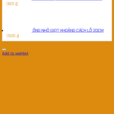
1,601
₫
ỐNG NHỎ GIỌT KHOẢNG CÁCH LỖ 20CM
1,500
₫
Add to wishlist