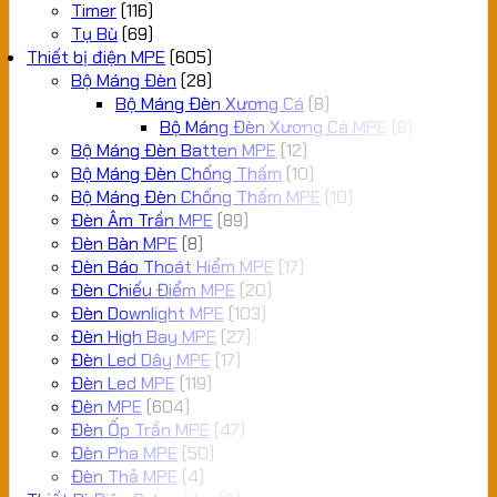
Timer
(116)
Tụ Bù
(69)
Thiết bị điện MPE
(605)
Bộ Máng Đèn
(28)
Bộ Máng Đèn Xương Cá
(8)
Bộ Máng Đèn Xương Cá MPE
(8)
Bộ Máng Đèn Batten MPE
(12)
Bộ Máng Đèn Chống Thấm
(10)
Bộ Máng Đèn Chống Thấm MPE
(10)
Đèn Âm Trần MPE
(89)
Đèn Bàn MPE
(8)
Đèn Báo Thoát Hiểm MPE
(17)
Đèn Chiếu Điểm MPE
(20)
Đèn Downlight MPE
(103)
Đèn High Bay MPE
(27)
Đèn Led Dây MPE
(17)
Đèn Led MPE
(119)
Đèn MPE
(604)
Đèn Ốp Trần MPE
(47)
Đèn Pha MPE
(50)
Đèn Thả MPE
(4)