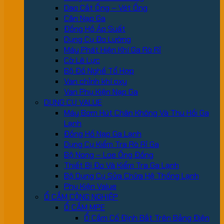
Dao Cắt Ống – Vét Ống
Cân Nạp Ga
Đồng Hồ Áp Suất
Dụng Cụ Đo Lường
Máy Phát Hiện Khí Ga Rò Rỉ
Cờ Lê Lực
Bộ Đồ Nghề Tổ Hợp
Van chỉnh khí oxy
Van Phụ Kiện Nạp Ga
DỤNG CỤ VALUE
Máy Bơm Hút Chân Không Và Thu Hồi Ga
Lạnh
Đồng Hồ Nạp Ga Lạnh
Dụng Cụ Kiểm Tra Rò Rỉ Ga
Bộ Nong – Loe Ống Đồng
Thiết Bị Đo Và Kiểm Tra Ga Lạnh
Bộ Dụng Cụ Sửa Chữa Hệ Thống Lạnh
Phụ Kiện Value
Ổ CẮM CÔNG NGHIỆP
Ổ CẮM MPE
Ổ Cắm Cố Định Bắt Trên Bảng Điện