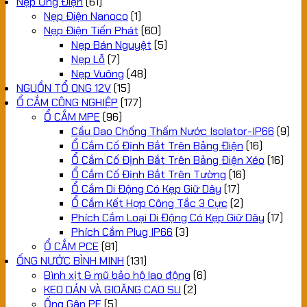
Nẹp Ống Điện
(61)
Nẹp Điện Nanoco
(1)
Nẹp Điện Tiến Phát
(60)
Nẹp Bán Nguyệt
(5)
Nẹp Lỗ
(7)
Nẹp Vuông
(48)
NGUỒN TỔ ONG 12V
(15)
Ổ CẮM CÔNG NGHIỆP
(177)
Ổ CẮM MPE
(96)
Cầu Dao Chống Thấm Nước Isolator-IP66
(9)
Ổ Cắm Cố Định Bắt Trên Bảng Điện
(16)
Ổ Cắm Cố Định Bắt Trên Bảng Điện Xéo
(16)
Ổ Cắm Cố Định Bắt Trên Tường
(16)
Ổ Cắm Di Động Có Kẹp Giữ Dây
(17)
Ổ Cắm Kết Hợp Công Tắc 3 Cực
(2)
Phích Cắm Loại Di Động Có Kẹp Giữ Dây
(17)
Phích Cắm Plug IP66
(3)
Ổ CẮM PCE
(81)
ỐNG NƯỚC BÌNH MINH
(131)
Bình xịt & mũ bảo hộ lao động
(6)
KEO DÁN VÀ GIOĂNG CAO SU
(2)
Ống Gân PE
(5)