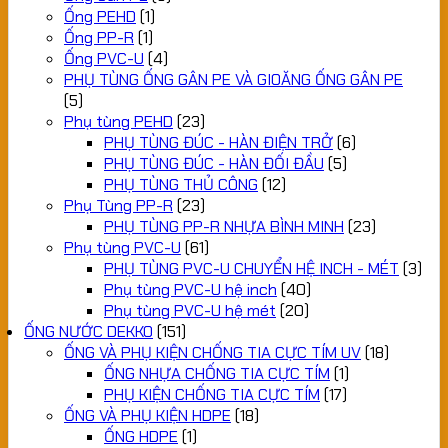
Ống PEHD
(1)
Ống PP-R
(1)
Ống PVC-U
(4)
PHỤ TÙNG ỐNG GÂN PE VÀ GIOĂNG ỐNG GÂN PE
(5)
Phụ tùng PEHD
(23)
PHỤ TÙNG ĐÚC - HÀN ĐIỆN TRỞ
(6)
PHỤ TÙNG ĐÚC - HÀN ĐỐI ĐẦU
(5)
PHỤ TÙNG THỦ CÔNG
(12)
Phụ Tùng PP-R
(23)
PHỤ TÙNG PP-R NHỰA BÌNH MINH
(23)
Phụ tùng PVC-U
(61)
PHỤ TÙNG PVC-U CHUYỂN HỆ INCH - MÉT
(3)
Phụ tùng PVC-U hệ inch
(40)
Phụ tùng PVC-U hệ mét
(20)
ỐNG NƯỚC DEKKO
(151)
ỐNG VÀ PHỤ KIỆN CHỐNG TIA CỰC TÍM UV
(18)
ỐNG NHỰA CHỐNG TIA CỰC TÍM
(1)
PHỤ KIỆN CHỐNG TIA CỰC TÍM
(17)
ỐNG VÀ PHỤ KIỆN HDPE
(18)
ỐNG HDPE
(1)