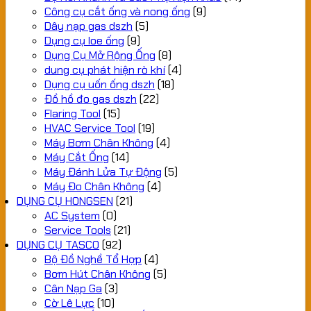
Công cụ cắt ống và nong ống
(9)
Dây nạp gas dszh
(5)
Dụng cụ loe ống
(9)
Dụng Cụ Mở Rộng Ống
(8)
dung cụ phát hiện rò khí
(4)
Dụng cụ uốn ống dszh
(18)
Đồ hồ đo gas dszh
(22)
Flaring Tool
(15)
HVAC Service Tool
(19)
Máy Bơm Chân Không
(4)
Máy Cắt Ống
(14)
Máy Đánh Lửa Tự Động
(5)
Máy Đo Chân Không
(4)
DỤNG CỤ HONGSEN
(21)
AC System
(0)
Service Tools
(21)
DỤNG CỤ TASCO
(92)
Bộ Đồ Nghề Tổ Hợp
(4)
Bơm Hút Chân Không
(5)
Cân Nạp Ga
(3)
Cờ Lê Lực
(10)