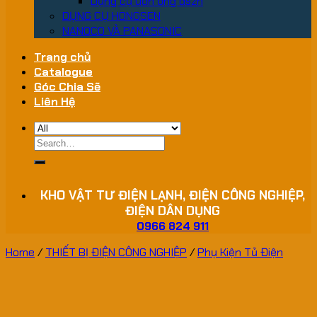
Dụng cụ uốn ống dszh
DỤNG CỤ HONGSEN
NANOCO VÀ PANASONIC
Trang chủ
Catalogue
Góc Chia Sẽ
Liên Hệ
Search
for:
KHO VẬT TƯ ĐIỆN LẠNH, ĐIỆN CÔNG NGHIỆP,
ĐIỆN DÂN DỤNG
0966 824 911
Home
/
THIẾT BỊ ĐIỆN CÔNG NGHIỆP
/
Phụ Kiện Tủ Điện