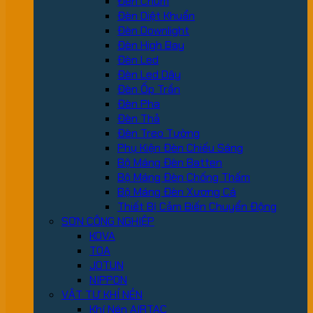
Đèn Chùm
Đèn Diệt Khuẩn
Đèn Downlight
Đèn High Bay
Đèn Led
Đèn Led Dây
Đèn Ốp Trần
Đèn Pha
Đèn Thả
Đèn Treo Tường
Phụ Kiện Đèn Chiếu Sáng
Bộ Máng Đèn Batten
Bộ Máng Đèn Chống Thấm
Bộ Máng Đèn Xương Cá
Thiết Bị Cảm Biến Chuyển Động
SƠN CÔNG NGHIỆP
KOVA
TOA
JOTUN
NIPPON
VẬT TƯ KHÍ NÉN
Khí Nén AIRTAC