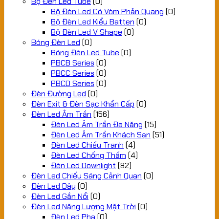
Bộ Đèn Led Tube
(0)
Bộ Đèn Led Có Vòm Phản Quang
(0)
Bộ Đèn Led Kiểu Batten
(0)
Bộ Đèn Led V Shape
(0)
Bóng Đèn Led
(0)
Bóng Đèn Led Tube
(0)
PBCB Series
(0)
PBCC Series
(0)
PBCD Series
(0)
Đèn Đường Led
(0)
Đèn Exit & Đèn Sạc Khẩn Cấp
(0)
Đèn Led Âm Trần
(156)
Đèn Led Âm Trần Đa Năng
(15)
Đèn Led Âm Trần Khách Sạn
(51)
Đèn Led Chiếu Tranh
(4)
Đèn Led Chống Thấm
(4)
Đèn Led Downlight
(82)
Đèn Led Chiếu Sáng Cảnh Quan
(0)
Đèn Led Dây
(0)
Đèn Led Gắn Nổi
(0)
Đèn Led Năng Lượng Mặt Trời
(0)
Đèn Led Pha
(0)