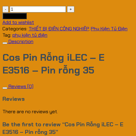
Cos
Pin
Add to cart
Rỗng
Add to wishlist
iLEC
Categories:
THIẾT BỊ ĐIỆN CÔNG NGHIỆP
,
Phụ Kiện Tủ Điện
-
Tag:
phụ kiện tủ điện
E
Description
E3516
-
Cos Pin Rỗng iLEC – E
Pin
rỗng
E3516 – Pin rỗng 35
35
quantity
Reviews (0)
Reviews
There are no reviews yet.
Be the first to review “Cos Pin Rỗng iLEC – E
E3516 – Pin rỗng 35”