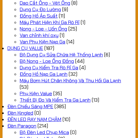
Dao Cắt Ống - Vét Ống
(8)
Dụng Cụ Đo Lường
(9)
Đồng Hồ Áp Suất
(11)
Máy Phát Hiện Khí Ga Rò Rỉ
(1)
Nong - Loe - Uốn Ống
(25)
Van chỉnh khí oxy
(1)
Van Phụ Kiện Nạp Ga
(14)
DỤNG CỤ VALUE
(187)
Bộ Dụng Cụ Sửa Chữa Hệ Thống Lạnh
(6)
Bộ Nong - Loe Ống Đồng
(44)
Dụng Cụ Kiểm Tra Rò Rỉ Ga
(4)
Đồng Hồ Nạp Ga Lạnh
(32)
Máy Bơm Hút Chân Không Và Thu Hồi Ga Lạnh
(53)
Phụ Kiện Value
(35)
Thiết Bị Đo Và Kiểm Tra Ga Lạnh
(13)
Đèn Chiếu Sáng MPE
(385)
Đèn Kingled
(0)
ĐÈN LED RAY NAM CHÂM
(10)
Đèn Paragon
(214)
Bộ Đèn Led Chụp Mica
(0)