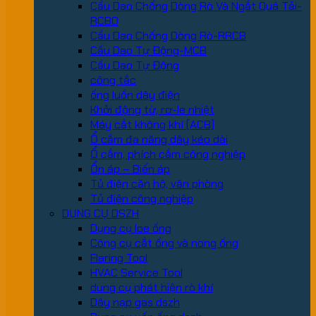
Cầu Dao Chống Dòng Rò Và Ngắt Quá Tải-
RCBO
Cầu Dao Chống Dòng Rò-RRCB
Cầu Dao Tự Động-MCB
Cầu Dao Tự Động
công tắc
ống luồn dây điện
Khởi động từ, rơ-le nhiệt
Máy cắt không khí (ACB)
Ổ cắm đa năng dây kéo dài
Ổ cắm, phích cắm công nghiệp
Ổn áp – Biến áp
Tủ điện căn hộ, văn phòng
Tủ điện công nghiệp
DỤNG CỤ DSZH
Dụng cụ loe ống
Công cụ cắt ống và nong ống
Flaring Tool
HVAC Service Tool
dung cụ phát hiện rò khí
Dây nạp gas dszh