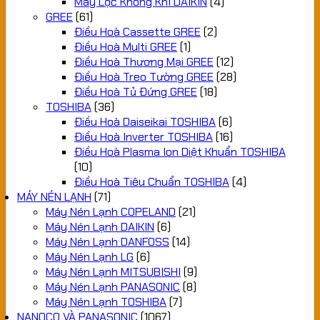
Máy Lọc Không Khí DAIKIN
(4)
GREE
(61)
Điều Hoà Cassette GREE
(2)
Điều Hoà Multi GREE
(1)
Điều Hoà Thương Mại GREE
(12)
Điều Hoà Treo Tường GREE
(28)
Điều Hoà Tủ Đứng GREE
(18)
TOSHIBA
(36)
Điều Hoà Daiseikai TOSHIBA
(6)
Điều Hoà Inverter TOSHIBA
(16)
Điều Hoà Plasma Ion Diệt Khuẩn TOSHIBA
(10)
Điều Hoà Tiêu Chuẩn TOSHIBA
(4)
MÁY NÉN LẠNH
(71)
Máy Nén Lạnh COPELAND
(21)
Máy Nén Lạnh DAIKIN
(6)
Máy Nén Lạnh DANFOSS
(14)
Máy Nén Lạnh LG
(6)
Máy Nén Lạnh MITSUBISHI
(9)
Máy Nén Lạnh PANASONIC
(8)
Máy Nén Lạnh TOSHIBA
(7)
NANOCO VÀ PANASONIC
(1067)