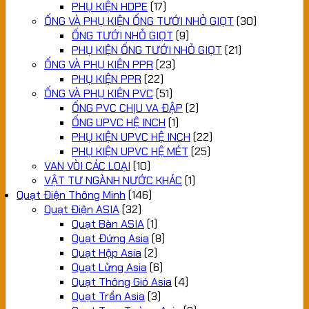
PHỤ KIỆN HDPE
(17)
ỐNG VÀ PHỤ KIỆN ỐNG TƯỚI NHỎ GIỌT
(30)
ỐNG TƯỚI NHỎ GIỌT
(9)
PHỤ KIỆN ỐNG TƯỚI NHỎ GIỌT
(21)
ỐNG VÀ PHỤ KIỆN PPR
(23)
PHỤ KIỆN PPR
(22)
ỐNG VÀ PHỤ KIỆN PVC
(51)
ỐNG PVC CHỊU VA ĐẬP
(2)
ỐNG UPVC HỆ INCH
(1)
PHỤ KIỆN UPVC HỆ INCH
(22)
PHỤ KIỆN UPVC HỆ MÉT
(25)
VAN VÒI CÁC LOẠI
(10)
VẬT TƯ NGÀNH NƯỚC KHÁC
(1)
Quạt Điện Thông Minh
(146)
Quạt Điện ASIA
(32)
Quạt Bàn ASIA
(1)
Quạt Đứng Asia
(8)
Quạt Hộp Asia
(2)
Quạt Lửng Asia
(6)
Quạt Thông Gió Asia
(4)
Quạt Trần Asia
(3)