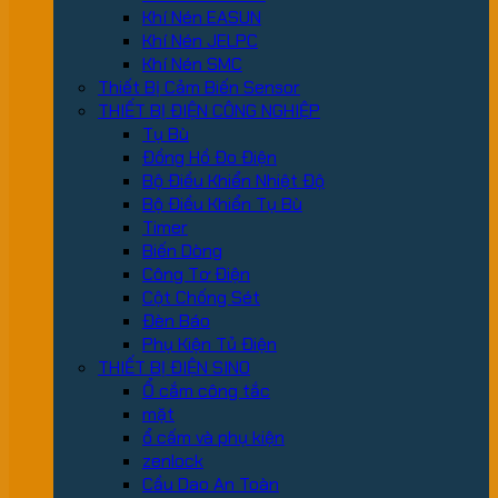
Khí Nén EASUN
Khí Nén JELPC
Khí Nén SMC
Thiết Bị Cảm Biến Sensor
THIẾT BỊ ĐIỆN CÔNG NGHIỆP
Tụ Bù
Đồng Hồ Đo Điện
Bộ Điều Khiển Nhiệt Độ
Bộ Điều Khiển Tụ Bù
Timer
Biến Dòng
Công Tơ Điện
Cột Chống Sét
Đèn Báo
Phụ Kiện Tủ Điện
THIẾT BỊ ĐIỆN SINO
Ổ cắm công tắc
mặt
ổ cấm và phụ kiện
zenlock
Cầu Dao An Toàn