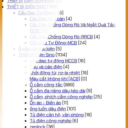
Thiết Bị Điện Schneider
(0)
THIẾT BỊ ĐIỆN SINO
(1169)
Cầu Dao Tự Động
(35)
Cầu Dao An Toàn
(4)
Cầu Dao Chống Dòng Rò Và Ngắt Quá Tải-
RCBO
(2)
Cầu Dao Chống Dòng Rò-RRCB
(4)
Cầu Dao Tự Động-MCB
(24)
ổ cấm và phụ kiện
(5)
Thiết Bị Điện Sino
(1134)
cầu dao tự động MCCB
(16)
Dây và cáp điện
(4)
Khởi động từ, rơ-le nhiệt
(19)
Máy cắt không khí (ACB)
(0)
Ổ cắm công tắc
(889)
Ổ cắm đa năng dây kéo dài
(9)
Ổ cắm, phích cắm công nghiệp
(25)
Ổn áp - Biến áp
(11)
ống luồn dây điện
(101)
Tủ điện căn hộ, văn phòng
(18)
Tủ điện công nghiệp
(6)
zenlock
(36)