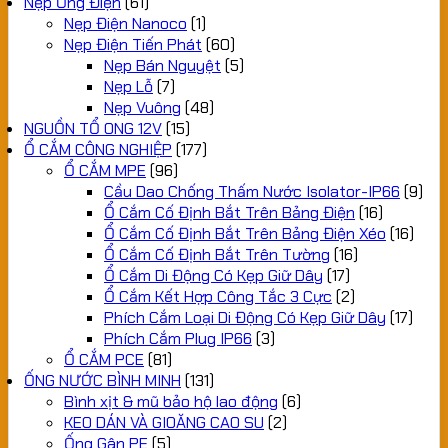
Nẹp Ống Điện
(61)
Nẹp Điện Nanoco
(1)
Nẹp Điện Tiến Phát
(60)
Nẹp Bán Nguyệt
(5)
Nẹp Lỗ
(7)
Nẹp Vuông
(48)
NGUỒN TỔ ONG 12V
(15)
Ổ CẮM CÔNG NGHIỆP
(177)
Ổ CẮM MPE
(96)
Cầu Dao Chống Thấm Nước Isolator-IP66
(9)
Ổ Cắm Cố Định Bắt Trên Bảng Điện
(16)
Ổ Cắm Cố Định Bắt Trên Bảng Điện Xéo
(16)
Ổ Cắm Cố Định Bắt Trên Tường
(16)
Ổ Cắm Di Động Có Kẹp Giữ Dây
(17)
Ổ Cắm Kết Hợp Công Tắc 3 Cực
(2)
Phích Cắm Loại Di Động Có Kẹp Giữ Dây
(17)
Phích Cắm Plug IP66
(3)
Ổ CẮM PCE
(81)
ỐNG NƯỚC BÌNH MINH
(131)
Bình xịt & mũ bảo hộ lao động
(6)
KEO DÁN VÀ GIOĂNG CAO SU
(2)
Ống Gân PE
(5)