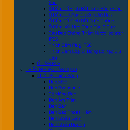
Xéo
Ổ Cắm Cố Định Bắt Trên Bảng Điện
Ổ Cắm Di Động Có Kẹp Giữ Dây
Ổ Cắm Cố Định Bắt Trên Tường
Ổ Cắm Kết Hợp Công Tắc 3 Cực
Cầu Dao Chống Thấm Nước Isolator-
IP66
Phích Cắm Plug IP66
Phích Cắm Loại Di Động Có Kẹp Giữ
Dây
Ổ CẮM PCE
THIẾT BỊ ĐIỆN DÂN DỤNG
Thiết Bị Chiếu Sáng
Đèn MPE
Đèn Panasonic
Bộ Máng Đèn
Đèn Âm Trần
Đèn Bàn
Đèn Báo Thoát Hiểm
Đèn Chiếu Điểm
Đèn Chiếu Gương