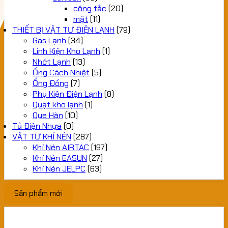
công tắc
(20)
mặt
(11)
THIẾT BỊ VẬT TƯ ĐIỆN LẠNH
(79)
Gas Lạnh
(34)
Linh Kiện Kho Lạnh
(1)
Nhớt Lạnh
(13)
Ống Cách Nhiệt
(5)
Ống Đồng
(7)
Phụ Kiện Điện Lạnh
(8)
Quạt kho lạnh
(1)
Que Hàn
(10)
Tủ Điện Nhựa
(0)
VẬT TƯ KHÍ NÉN
(287)
Khí Nén AIRTAC
(197)
Khí Nén EASUN
(27)
Khí Nén JELPC
(63)
Sản phẩm mới