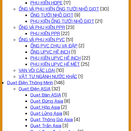
PHỤ KIỆN HDPE
(17)
ỐNG VÀ PHỤ KIỆN ỐNG TƯỚI NHỎ GIỌT
(30)
ỐNG TƯỚI NHỎ GIỌT
(9)
PHỤ KIỆN ỐNG TƯỚI NHỎ GIỌT
(21)
ỐNG VÀ PHỤ KIỆN PPR
(23)
PHỤ KIỆN PPR
(22)
ỐNG VÀ PHỤ KIỆN PVC
(51)
ỐNG PVC CHỊU VA ĐẬP
(2)
ỐNG UPVC HỆ INCH
(1)
PHỤ KIỆN UPVC HỆ INCH
(22)
PHỤ KIỆN UPVC HỆ MÉT
(25)
VAN VÒI CÁC LOẠI
(10)
VẬT TƯ NGÀNH NƯỚC KHÁC
(1)
Quạt Điện Thông Minh
(146)
Quạt Điện ASIA
(32)
Quạt Bàn ASIA
(1)
Quạt Đứng Asia
(8)
Quạt Hộp Asia
(2)
Quạt Lửng Asia
(6)
Quạt Thông Gió Asia
(4)
Quạt Trần Asia
(3)