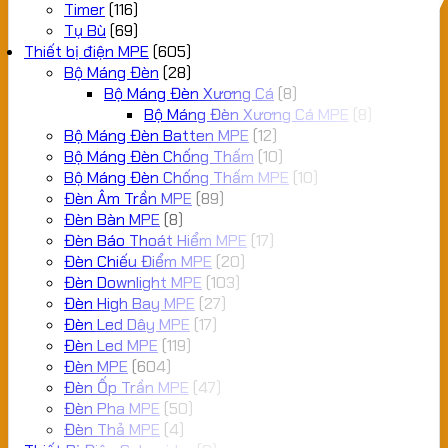
Timer
(116)
Tụ Bù
(69)
Thiết bị điện MPE
(605)
Bộ Máng Đèn
(28)
Bộ Máng Đèn Xương Cá
(8)
Bộ Máng Đèn Xương Cá MPE
(8)
Bộ Máng Đèn Batten MPE
(12)
Bộ Máng Đèn Chống Thấm
(10)
Bộ Máng Đèn Chống Thấm MPE
(10)
Đèn Âm Trần MPE
(89)
Đèn Bàn MPE
(8)
Đèn Báo Thoát Hiểm MPE
(17)
Đèn Chiếu Điểm MPE
(20)
Đèn Downlight MPE
(103)
Đèn High Bay MPE
(27)
Đèn Led Dây MPE
(17)
Đèn Led MPE
(119)
Đèn MPE
(604)
Đèn Ốp Trần MPE
(47)
Đèn Pha MPE
(50)
Đèn Thả MPE
(4)