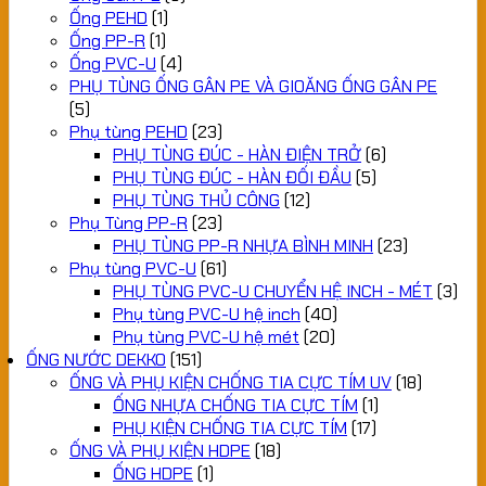
Ống PEHD
(1)
Ống PP-R
(1)
Ống PVC-U
(4)
PHỤ TÙNG ỐNG GÂN PE VÀ GIOĂNG ỐNG GÂN PE
(5)
Phụ tùng PEHD
(23)
PHỤ TÙNG ĐÚC - HÀN ĐIỆN TRỞ
(6)
PHỤ TÙNG ĐÚC - HÀN ĐỐI ĐẦU
(5)
PHỤ TÙNG THỦ CÔNG
(12)
Phụ Tùng PP-R
(23)
PHỤ TÙNG PP-R NHỰA BÌNH MINH
(23)
Phụ tùng PVC-U
(61)
PHỤ TÙNG PVC-U CHUYỂN HỆ INCH - MÉT
(3)
Phụ tùng PVC-U hệ inch
(40)
Phụ tùng PVC-U hệ mét
(20)
ỐNG NƯỚC DEKKO
(151)
ỐNG VÀ PHỤ KIỆN CHỐNG TIA CỰC TÍM UV
(18)
ỐNG NHỰA CHỐNG TIA CỰC TÍM
(1)
PHỤ KIỆN CHỐNG TIA CỰC TÍM
(17)
ỐNG VÀ PHỤ KIỆN HDPE
(18)
ỐNG HDPE
(1)