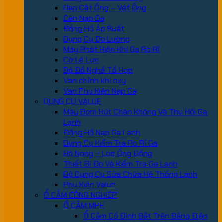
Dao Cắt Ống – Vét Ống
Cân Nạp Ga
Đồng Hồ Áp Suất
Dụng Cụ Đo Lường
Máy Phát Hiện Khí Ga Rò Rỉ
Cờ Lê Lực
Bộ Đồ Nghề Tổ Hợp
Van chỉnh khí oxy
Van Phụ Kiện Nạp Ga
DỤNG CỤ VALUE
Máy Bơm Hút Chân Không Và Thu Hồi Ga
Lạnh
Đồng Hồ Nạp Ga Lạnh
Dụng Cụ Kiểm Tra Rò Rỉ Ga
Bộ Nong – Loe Ống Đồng
Thiết Bị Đo Và Kiểm Tra Ga Lạnh
Bộ Dụng Cụ Sửa Chữa Hệ Thống Lạnh
Phụ Kiện Value
Ổ CẮM CÔNG NGHIỆP
Ổ CẮM MPE
Ổ Cắm Cố Định Bắt Trên Bảng Điện