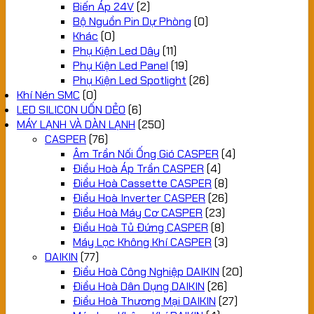
Biến Áp 24V
(2)
Bộ Nguồn Pin Dự Phòng
(0)
Khác
(0)
Phụ Kiện Led Dây
(11)
Phụ Kiện Led Panel
(19)
Phụ Kiện Led Spotlight
(26)
Khí Nén SMC
(0)
LED SILICON UỐN DẺO
(6)
MÁY LẠNH VÀ DÀN LẠNH
(250)
CASPER
(76)
Âm Trần Nối Ống Gió CASPER
(4)
Điều Hoà Áp Trần CASPER
(4)
Điều Hoà Cassette CASPER
(8)
Điều Hoà Inverter CASPER
(26)
Điều Hoà Máy Cơ CASPER
(23)
Điều Hoà Tủ Đứng CASPER
(8)
Máy Lọc Không Khí CASPER
(3)
DAIKIN
(77)
Điều Hoà Công Nghiệp DAIKIN
(20)
Điều Hoà Dân Dụng DAIKIN
(26)
Điều Hoà Thương Mại DAIKIN
(27)