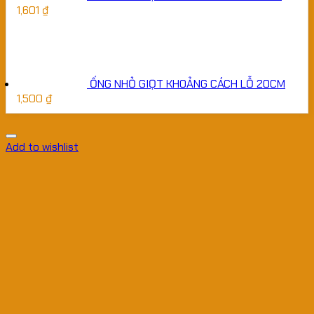
1,601
₫
ỐNG NHỎ GIỌT KHOẢNG CÁCH LỖ 20CM
1,500
₫
Add to wishlist