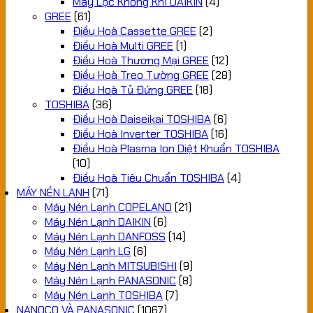
Máy Lọc Không Khí DAIKIN
(4)
GREE
(61)
Điều Hoà Cassette GREE
(2)
Điều Hoà Multi GREE
(1)
Điều Hoà Thương Mại GREE
(12)
Điều Hoà Treo Tường GREE
(28)
Điều Hoà Tủ Đứng GREE
(18)
TOSHIBA
(36)
Điều Hoà Daiseikai TOSHIBA
(6)
Điều Hoà Inverter TOSHIBA
(16)
Điều Hoà Plasma Ion Diệt Khuẩn TOSHIBA
(10)
Điều Hoà Tiêu Chuẩn TOSHIBA
(4)
MÁY NÉN LẠNH
(71)
Máy Nén Lạnh COPELAND
(21)
Máy Nén Lạnh DAIKIN
(6)
Máy Nén Lạnh DANFOSS
(14)
Máy Nén Lạnh LG
(6)
Máy Nén Lạnh MITSUBISHI
(9)
Máy Nén Lạnh PANASONIC
(8)
Máy Nén Lạnh TOSHIBA
(7)
NANOCO VÀ PANASONIC
(1067)