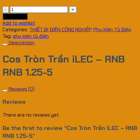
Cos
Tròn
Add to cart
Trần
Add to wishlist
iLEC
Categories:
THIẾT BỊ ĐIỆN CÔNG NGHIỆP
,
Phụ Kiện Tủ Điện
-
Tag:
phụ kiện tủ điện
RNB
Description
RNB
1.25-
Cos Tròn Trần iLEC – RNB
5
quantity
RNB 1.25-5
Reviews (0)
Reviews
There are no reviews yet.
Be the first to review “Cos Tròn Trần iLEC – RNB
RNB 1.25-5”