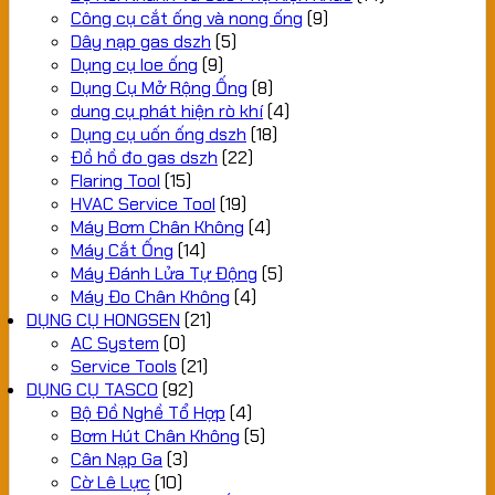
Công cụ cắt ống và nong ống
(9)
Dây nạp gas dszh
(5)
Dụng cụ loe ống
(9)
Dụng Cụ Mở Rộng Ống
(8)
dung cụ phát hiện rò khí
(4)
Dụng cụ uốn ống dszh
(18)
Đồ hồ đo gas dszh
(22)
Flaring Tool
(15)
HVAC Service Tool
(19)
Máy Bơm Chân Không
(4)
Máy Cắt Ống
(14)
Máy Đánh Lửa Tự Động
(5)
Máy Đo Chân Không
(4)
DỤNG CỤ HONGSEN
(21)
AC System
(0)
Service Tools
(21)
DỤNG CỤ TASCO
(92)
Bộ Đồ Nghề Tổ Hợp
(4)
Bơm Hút Chân Không
(5)
Cân Nạp Ga
(3)
Cờ Lê Lực
(10)