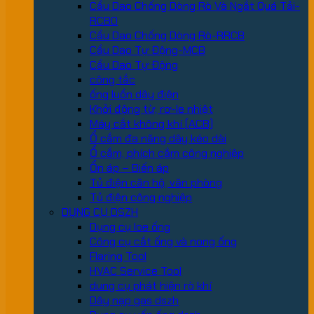
Cầu Dao Chống Dòng Rò Và Ngắt Quá Tải-
RCBO
Cầu Dao Chống Dòng Rò-RRCB
Cầu Dao Tự Động-MCB
Cầu Dao Tự Động
công tắc
ống luồn dây điện
Khởi động từ, rơ-le nhiệt
Máy cắt không khí (ACB)
Ổ cắm đa năng dây kéo dài
Ổ cắm, phích cắm công nghiệp
Ổn áp – Biến áp
Tủ điện căn hộ, văn phòng
Tủ điện công nghiệp
DỤNG CỤ DSZH
Dụng cụ loe ống
Công cụ cắt ống và nong ống
Flaring Tool
HVAC Service Tool
dung cụ phát hiện rò khí
Dây nạp gas dszh