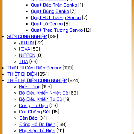
Quạt Đảo Trần Senko
(1)
Quạt Đứng Senko
(7)
Quạt Hút Tường Senko
(7)
Quạt Lỡ Senko
(5)
Quạt Treo Tường Senko
(12)
SƠN CÔNG NGHIỆP
(138)
JOTUN
(22)
KOVA
(50)
NIPPON
(0)
TOA
(66)
Thiết Bị Cảm Biến Sensor
(100)
THIẾT BỊ ĐIỆN
(854)
THIẾT BỊ ĐIỆN CÔNG NGHIỆP
(824)
Biến Dòng
(195)
Bộ Điều Khiển Nhiệt Độ
(68)
Bộ Điều Khiển Tụ Bù
(19)
Công Tơ Điện
(59)
Cột Chống Sét
(15)
Đèn Báo
(34)
Đồng Hồ Đo Điện
(138)
Phụ Kiện Tủ Điện
(111)