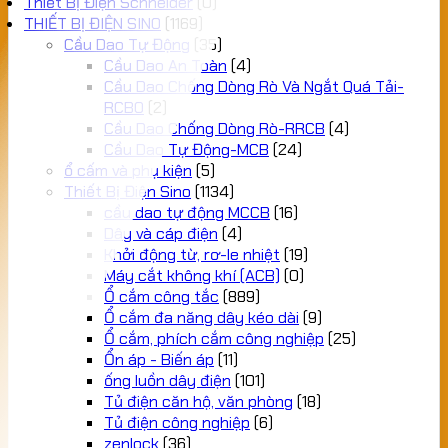
Thiết Bị Điện Schneider
(0)
THIẾT BỊ ĐIỆN SINO
(1169)
Cầu Dao Tự Động
(35)
Cầu Dao An Toàn
(4)
Cầu Dao Chống Dòng Rò Và Ngắt Quá Tải-
RCBO
(2)
Cầu Dao Chống Dòng Rò-RRCB
(4)
Cầu Dao Tự Động-MCB
(24)
ổ cấm và phụ kiện
(5)
Thiết Bị Điện Sino
(1134)
cầu dao tự động MCCB
(16)
Dây và cáp điện
(4)
Khởi động từ, rơ-le nhiệt
(19)
Máy cắt không khí (ACB)
(0)
Ổ cắm công tắc
(889)
Ổ cắm đa năng dây kéo dài
(9)
Ổ cắm, phích cắm công nghiệp
(25)
Ổn áp - Biến áp
(11)
ống luồn dây điện
(101)
Tủ điện căn hộ, văn phòng
(18)
Tủ điện công nghiệp
(6)
zenlock
(36)