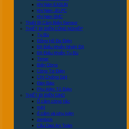
Khí Nén EASUN
Khí Nén JELPC
Khí Nén SMC
Thiết Bị Cảm Biến Sensor
THIẾT BỊ ĐIỆN CÔNG NGHIỆP
Tụ Bù
Đồng Hồ Đo Điện
Bộ Điều Khiển Nhiệt Độ
Bộ Điều Khiển Tụ Bù
Timer
Biến Dòng
Công Tơ Điện
Cột Chống Sét
Đèn Báo
Phụ Kiện Tủ Điện
THIẾT BỊ ĐIỆN SINO
Ổ cắm công tắc
mặt
ổ cấm và phụ kiện
zenlock
Cầu Dao An Toàn