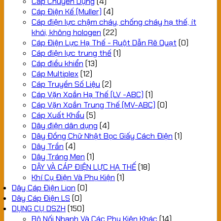
Cáp Chuyên Dụng
(4)
Cáp Điện Kế (Muller)
(4)
Cáp điện lực chậm cháy, chống cháy hạ thế, ít
khói, không hologen
(22)
Cáp Điện Lực Hạ Thế - Ruột Dẫn Rẽ Quạt
(0)
Cáp điện lực trung thế
(1)
Cáp điều khiển
(13)
Cáp Multiplex
(12)
Cáp Truyền Số Liệu
(2)
Cáp Vặn Xoắn Hạ Thế (LV -ABC)
(1)
Cáp Vặn Xoắn Trung Thế (MV-ABC)
(0)
Cáp Xuất Khẩu
(5)
Dây điện dân dụng
(4)
Dây Đồng Chữ Nhật Bọc Giấy Cách Điện
(1)
Dây Trần
(4)
Dây Tráng Men
(1)
DÂY VÀ CÁP ĐIỆN LỰC HẠ THẾ
(18)
Khí Cụ Điện Và Phụ Kiện
(1)
Dây Cáp Điện Lion
(0)
Dây Cáp Điện LS
(0)
DỤNG CỤ DSZH
(150)
Bộ Nối Nhanh Và Các Phụ Kiện Khác
(14)