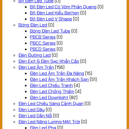
Bộ Đèn Led Tube
(0)
Bộ Đèn Led Có Vòm Phản Quang
(0)
Bộ Đèn Led Kiểu Batten
(0)
Bộ Đèn Led V Shape
(0)
Bóng Đèn Led
(0)
Bóng Đèn Led Tube
(0)
PBCB Series
(0)
PBCC Series
(0)
PBCD Series
(0)
Đèn Đường Led
(0)
Đèn Exit & Đèn Sạc Khẩn Cấp
(0)
Đèn Led Âm Trần
(156)
Đèn Led Âm Trần Đa Năng
(15)
Đèn Led Âm Trần Khách Sạn
(51)
Đèn Led Chiếu Tranh
(4)
Đèn Led Chống Thấm
(4)
Đèn Led Downlight
(82)
Đèn Led Chiếu Sáng Cảnh Quan
(0)
Đèn Led Dây
(0)
Đèn Led Gắn Nổi
(0)
Đèn Led Năng Lượng Mặt Trời
(0)
Đèn Led Pha
(0)