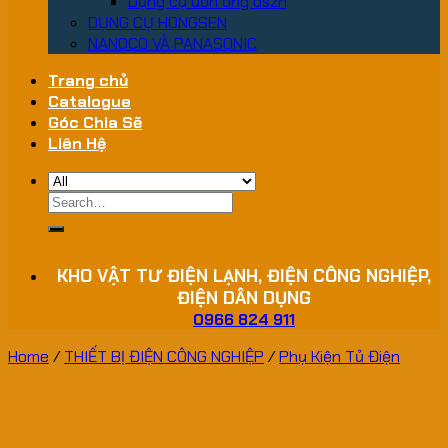
Dụng cụ uốn ống dszh
DỤNG CỤ HONGSEN
NANOCO VÀ PANASONIC
Trang chủ
Catalogue
Góc Chia Sẽ
Liên Hệ
Search
for:
KHO VẬT TƯ ĐIỆN LẠNH, ĐIỆN CÔNG NGHIỆP,
ĐIỆN DÂN DỤNG
0966 824 911
Home
/
THIẾT BỊ ĐIỆN CÔNG NGHIỆP
/
Phụ Kiện Tủ Điện