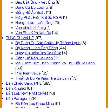
Dao Cắt Ống - Vét Ống
(8)
Dụng Cụ Đo Lường
(9)
Đồng Hồ Áp Suất
(11)
Máy Phát Hiện Khí Ga Rò Rỉ
(1)
Nong - Loe - Uốn Ống
(25)
Van chỉnh khí oxy
(1)
Van Phụ Kiện Nạp Ga
(14)
DỤNG CỤ VALUE
(187)
Bộ Dụng Cụ Sửa Chữa Hệ Thống Lạnh
(6)
Bộ Nong - Loe Ống Đồng
(44)
Dụng Cụ Kiểm Tra Rò Rỉ Ga
(4)
Đồng Hồ Nạp Ga Lạnh
(32)
Máy Bơm Hút Chân Không Và Thu Hồi Ga Lạnh
(53)
Phụ Kiện Value
(35)
Thiết Bị Đo Và Kiểm Tra Ga Lạnh
(13)
Đèn Chiếu Sáng MPE
(385)
Đèn Kingled
(0)
ĐÈN LED RAY NAM CHÂM
(10)
Đèn Paragon
(214)
Bộ Đèn Led Chụp Mica
(0)