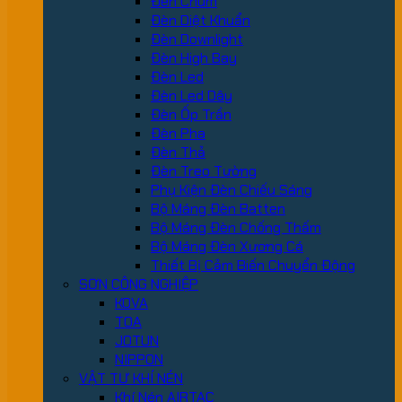
Đèn Chùm
Đèn Diệt Khuẩn
Đèn Downlight
Đèn High Bay
Đèn Led
Đèn Led Dây
Đèn Ốp Trần
Đèn Pha
Đèn Thả
Đèn Treo Tường
Phụ Kiện Đèn Chiếu Sáng
Bộ Máng Đèn Batten
Bộ Máng Đèn Chống Thấm
Bộ Máng Đèn Xương Cá
Thiết Bị Cảm Biến Chuyển Động
SƠN CÔNG NGHIỆP
KOVA
TOA
JOTUN
NIPPON
VẬT TƯ KHÍ NÉN
Khí Nén AIRTAC