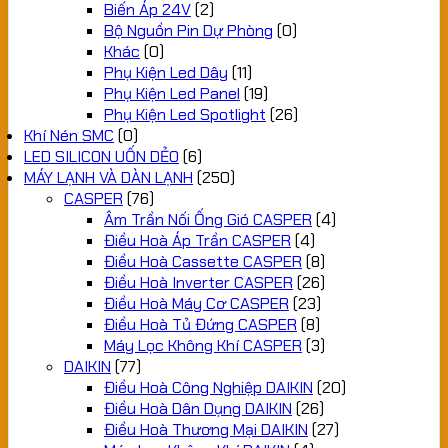
Biến Áp 24V
(2)
Bộ Nguồn Pin Dự Phòng
(0)
Khác
(0)
Phụ Kiện Led Dây
(11)
Phụ Kiện Led Panel
(19)
Phụ Kiện Led Spotlight
(26)
Khí Nén SMC
(0)
LED SILICON UỐN DẺO
(6)
MÁY LẠNH VÀ DÀN LẠNH
(250)
CASPER
(76)
Âm Trần Nối Ống Gió CASPER
(4)
Điều Hoà Áp Trần CASPER
(4)
Điều Hoà Cassette CASPER
(8)
Điều Hoà Inverter CASPER
(26)
Điều Hoà Máy Cơ CASPER
(23)
Điều Hoà Tủ Đứng CASPER
(8)
Máy Lọc Không Khí CASPER
(3)
DAIKIN
(77)
Điều Hoà Công Nghiệp DAIKIN
(20)
Điều Hoà Dân Dụng DAIKIN
(26)
Điều Hoà Thương Mại DAIKIN
(27)