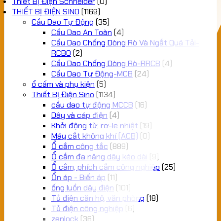
Thiết Bị Điện Schneider
(0)
THIẾT BỊ ĐIỆN SINO
(1169)
Cầu Dao Tự Động
(35)
Cầu Dao An Toàn
(4)
Cầu Dao Chống Dòng Rò Và Ngắt Quá Tải-
RCBO
(2)
Cầu Dao Chống Dòng Rò-RRCB
(4)
Cầu Dao Tự Động-MCB
(24)
ổ cấm và phụ kiện
(5)
Thiết Bị Điện Sino
(1134)
cầu dao tự động MCCB
(16)
Dây và cáp điện
(4)
Khởi động từ, rơ-le nhiệt
(19)
Máy cắt không khí (ACB)
(0)
Ổ cắm công tắc
(889)
Ổ cắm đa năng dây kéo dài
(9)
Ổ cắm, phích cắm công nghiệp
(25)
Ổn áp - Biến áp
(11)
ống luồn dây điện
(101)
Tủ điện căn hộ, văn phòng
(18)
Tủ điện công nghiệp
(6)
zenlock
(36)