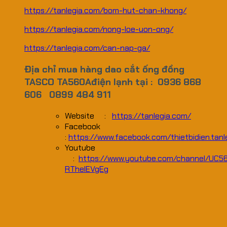
https://tanlegia.com/bom-hut-chan-khong/
https://tanlegia.com/nong-loe-uon-ong/
https://tanlegia.com/can-nap-ga/
Địa chỉ mua hàng dao cắt ống đồng
TASCO TA560Ađiện lạnh tại : 0936 868
606 0899 484 911
Website :
https://tanlegia.com/
Facebook
:
https://www.facebook.com/thietbidien.tanl
Youtube
:
https://www.youtube.com/channel/UC5
RThelEVgEg