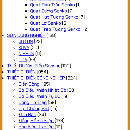
Quạt Đảo Trần Senko
(1)
Quạt Đứng Senko
(7)
Quạt Hút Tường Senko
(7)
Quạt Lỡ Senko
(5)
Quạt Treo Tường Senko
(12)
SƠN CÔNG NGHIỆP
(138)
JOTUN
(22)
KOVA
(50)
NIPPON
(0)
TOA
(66)
Thiết Bị Cảm Biến Sensor
(100)
THIẾT BỊ ĐIỆN
(854)
THIẾT BỊ ĐIỆN CÔNG NGHIỆP
(824)
Biến Dòng
(195)
Bộ Điều Khiển Nhiệt Độ
(68)
Bộ Điều Khiển Tụ Bù
(19)
Công Tơ Điện
(59)
Cột Chống Sét
(15)
Đèn Báo
(34)
Đồng Hồ Đo Điện
(138)
Phụ Kiện Tủ Điện
(111)