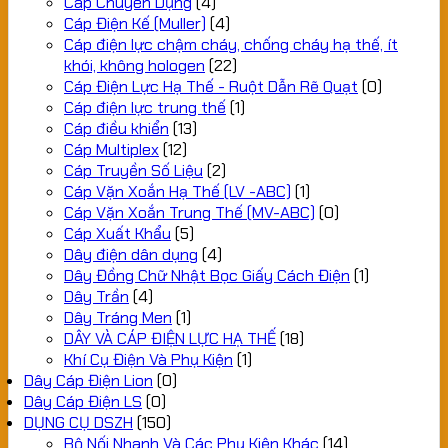
Cáp Chuyên Dụng
(4)
Cáp Điện Kế (Muller)
(4)
Cáp điện lực chậm cháy, chống cháy hạ thế, ít
khói, không hologen
(22)
Cáp Điện Lực Hạ Thế - Ruột Dẫn Rẽ Quạt
(0)
Cáp điện lực trung thế
(1)
Cáp điều khiển
(13)
Cáp Multiplex
(12)
Cáp Truyền Số Liệu
(2)
Cáp Vặn Xoắn Hạ Thế (LV -ABC)
(1)
Cáp Vặn Xoắn Trung Thế (MV-ABC)
(0)
Cáp Xuất Khẩu
(5)
Dây điện dân dụng
(4)
Dây Đồng Chữ Nhật Bọc Giấy Cách Điện
(1)
Dây Trần
(4)
Dây Tráng Men
(1)
DÂY VÀ CÁP ĐIỆN LỰC HẠ THẾ
(18)
Khí Cụ Điện Và Phụ Kiện
(1)
Dây Cáp Điện Lion
(0)
Dây Cáp Điện LS
(0)
DỤNG CỤ DSZH
(150)
Bộ Nối Nhanh Và Các Phụ Kiện Khác
(14)