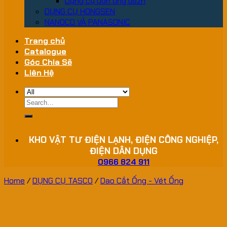
Dụng cụ uốn ống dszh
DỤNG CỤ HONGSEN
NANOCO VÀ PANASONIC
Trang chủ
Catalogue
Góc Chia Sẽ
Liên Hệ
Search
for:
KHO VẬT TƯ ĐIỆN LẠNH, ĐIỆN CÔNG NGHIỆP,
ĐIỆN DÂN DỤNG
0966 824 911
Home
/
DỤNG CỤ TASCO
/
Dao Cắt Ống - Vét Ống