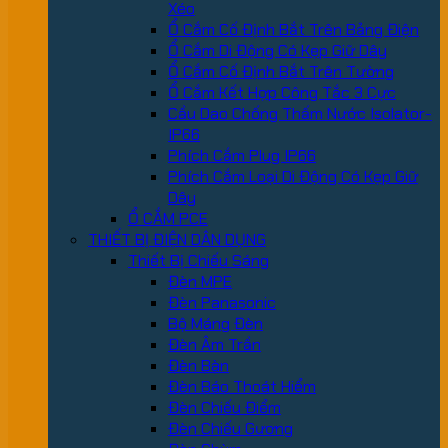
Xéo
Ổ Cắm Cố Định Bắt Trên Bảng Điện
Ổ Cắm Di Động Có Kẹp Giữ Dây
Ổ Cắm Cố Định Bắt Trên Tường
Ổ Cắm Kết Hợp Công Tắc 3 Cực
Cầu Dao Chống Thấm Nước Isolator-
IP66
Phích Cắm Plug IP66
Phích Cắm Loại Di Động Có Kẹp Giữ
Dây
Ổ CẮM PCE
THIẾT BỊ ĐIỆN DÂN DỤNG
Thiết Bị Chiếu Sáng
Đèn MPE
Đèn Panasonic
Bộ Máng Đèn
Đèn Âm Trần
Đèn Bàn
Đèn Báo Thoát Hiểm
Đèn Chiếu Điểm
Đèn Chiếu Gương