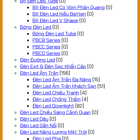
Bộ Đèn Led Tube
(0)
Bộ Đèn Led Có Vòm Phản Quang
(0)
Bộ Đèn Led Kiểu Batten
(0)
Bộ Đèn Led V Shape
(0)
Bóng Đèn Led
(0)
Bóng Đèn Led Tube
(0)
PBCB Series
(0)
PBCC Series
(0)
PBCD Series
(0)
Đèn Đường Led
(0)
Đèn Exit & Đèn Sạc Khẩn Cấp
(0)
Đèn Led Âm Trần
(156)
Đèn Led Âm Trần Đa Năng
(15)
Đèn Led Âm Trần Khách Sạn
(51)
Đèn Led Chiếu Tranh
(4)
Đèn Led Chống Thấm
(4)
Đèn Led Downlight
(82)
Đèn Led Chiếu Sáng Cảnh Quan
(0)
Đèn Led Dây
(0)
Đèn Led Gắn Nổi
(0)
Đèn Led Năng Lượng Mặt Trời
(0)
Đèn Led Pha
(0)