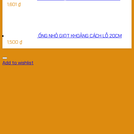
1,601
₫
ỐNG NHỎ GIỌT KHOẢNG CÁCH LỖ 20CM
1,500
₫
Add to wishlist