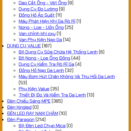
Dao Cắt Ống - Vét Ống
(8)
Dụng Cụ Đo Lường
(9)
Đồng Hồ Áp Suất
(11)
Máy Phát Hiện Khí Ga Rò Rỉ
(1)
Nong - Loe - Uốn Ống
(25)
Van chỉnh khí oxy
(1)
Van Phụ Kiện Nạp Ga
(14)
DỤNG CỤ VALUE
(187)
Bộ Dụng Cụ Sửa Chữa Hệ Thống Lạnh
(6)
Bộ Nong - Loe Ống Đồng
(44)
Dụng Cụ Kiểm Tra Rò Rỉ Ga
(4)
Đồng Hồ Nạp Ga Lạnh
(32)
Máy Bơm Hút Chân Không Và Thu Hồi Ga Lạnh
(53)
Phụ Kiện Value
(35)
Thiết Bị Đo Và Kiểm Tra Ga Lạnh
(13)
Đèn Chiếu Sáng MPE
(385)
Đèn Kingled
(0)
ĐÈN LED RAY NAM CHÂM
(10)
Đèn Paragon
(214)
Bộ Đèn Led Chụp Mica
(0)