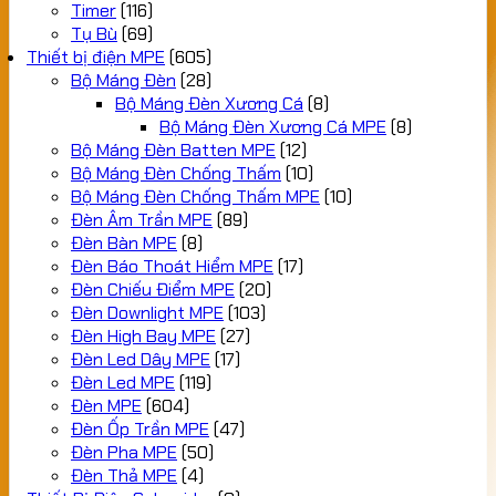
Timer
(116)
Tụ Bù
(69)
Thiết bị điện MPE
(605)
Bộ Máng Đèn
(28)
Bộ Máng Đèn Xương Cá
(8)
Bộ Máng Đèn Xương Cá MPE
(8)
Bộ Máng Đèn Batten MPE
(12)
Bộ Máng Đèn Chống Thấm
(10)
Bộ Máng Đèn Chống Thấm MPE
(10)
Đèn Âm Trần MPE
(89)
Đèn Bàn MPE
(8)
Đèn Báo Thoát Hiểm MPE
(17)
Đèn Chiếu Điểm MPE
(20)
Đèn Downlight MPE
(103)
Đèn High Bay MPE
(27)
Đèn Led Dây MPE
(17)
Đèn Led MPE
(119)
Đèn MPE
(604)
Đèn Ốp Trần MPE
(47)
Đèn Pha MPE
(50)
Đèn Thả MPE
(4)