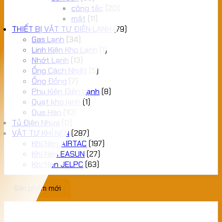
công tắc
(20)
mặt
(11)
THIẾT BỊ VẬT TƯ ĐIỆN LẠNH
(79)
Gas Lạnh
(34)
Linh Kiện Kho Lạnh
(1)
Nhớt Lạnh
(13)
Ống Cách Nhiệt
(5)
Ống Đồng
(7)
Phụ Kiện Điện Lạnh
(8)
Quạt kho lạnh
(1)
Que Hàn
(10)
Tủ Điện Nhựa
(0)
VẬT TƯ KHÍ NÉN
(287)
Khí Nén AIRTAC
(197)
Khí Nén EASUN
(27)
Khí Nén JELPC
(63)
Sản phẩm mới