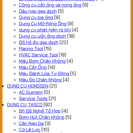
Công cụ cắt ống và nong ống
(9)
Dây nạp gas dszh
(5)
Dụng cụ loe ống
(9)
Dụng Cụ Mở Rộng Ống
(8)
dung cụ phát hiện rò khí
(4)
Dụng cụ uốn ống dszh
(18)
Đồ hồ đo gas dszh
(22)
Flaring Tool
(15)
HVAC Service Tool
(19)
Máy Bơm Chân Không
(4)
Máy Cắt Ống
(14)
Máy Đánh Lửa Tự Động
(5)
Máy Đo Chân Không
(4)
DỤNG CỤ HONGSEN
(21)
AC System
(0)
Service Tools
(21)
DỤNG CỤ TASCO
(92)
Bộ Đồ Nghề Tổ Hợp
(4)
Bơm Hút Chân Không
(5)
Cân Nạp Ga
(3)
Cờ Lê Lực
(10)