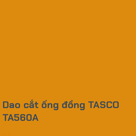
Dao cắt ống đồng TASCO
TA560A
0
₫