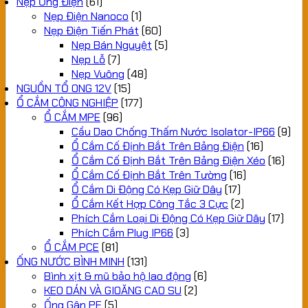
Nẹp Ống Điện
(61)
Nẹp Điện Nanoco
(1)
Nẹp Điện Tiến Phát
(60)
Nẹp Bán Nguyệt
(5)
Nẹp Lỗ
(7)
Nẹp Vuông
(48)
NGUỒN TỔ ONG 12V
(15)
Ổ CẮM CÔNG NGHIỆP
(177)
Ổ CẮM MPE
(96)
Cầu Dao Chống Thấm Nước Isolator-IP66
(9)
Ổ Cắm Cố Định Bắt Trên Bảng Điện
(16)
Ổ Cắm Cố Định Bắt Trên Bảng Điện Xéo
(16)
Ổ Cắm Cố Định Bắt Trên Tường
(16)
Ổ Cắm Di Động Có Kẹp Giữ Dây
(17)
Ổ Cắm Kết Hợp Công Tắc 3 Cực
(2)
Phích Cắm Loại Di Động Có Kẹp Giữ Dây
(17)
Phích Cắm Plug IP66
(3)
Ổ CẮM PCE
(81)
ỐNG NƯỚC BÌNH MINH
(131)
Bình xịt & mũ bảo hộ lao động
(6)
KEO DÁN VÀ GIOĂNG CAO SU
(2)
Ống Gân PE
(5)