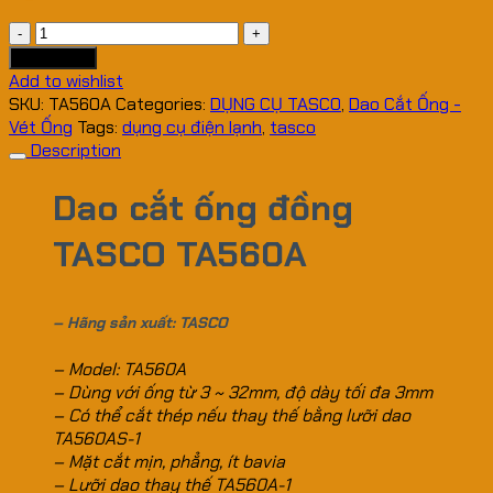
Dao
cắt
Add to cart
ống
Add to wishlist
đồng
SKU:
TA560A
Categories:
DỤNG CỤ TASCO
,
Dao Cắt Ống -
TASCO
Vét Ống
Tags:
dụng cụ điện lạnh
,
tasco
TA560A
Description
quantity
Dao cắt ống đồng
TASCO TA560A
– Hãng sản xuất: TASCO
– Model: TA560A
– Dùng với ống từ 3 ~ 32mm, độ dày tối đa 3mm
– Có thể cắt thép nếu thay thế bằng lưỡi dao
TA560AS-1
– Mặt cắt mịn, phẳng, ít bavia
– Lưỡi dao thay thế TA560A-1