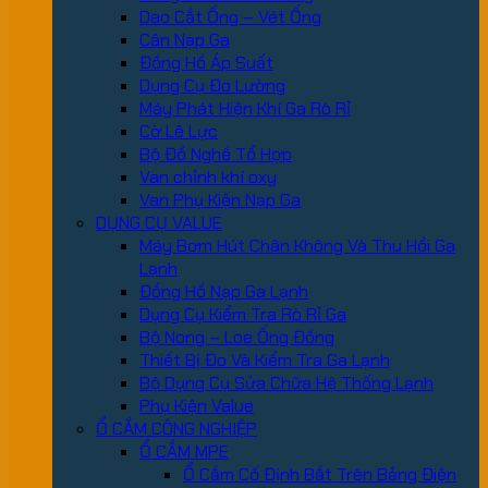
Dao Cắt Ống – Vét Ống
Cân Nạp Ga
Đồng Hồ Áp Suất
Dụng Cụ Đo Lường
Máy Phát Hiện Khí Ga Rò Rỉ
Cờ Lê Lực
Bộ Đồ Nghề Tổ Hợp
Van chỉnh khí oxy
Van Phụ Kiện Nạp Ga
DỤNG CỤ VALUE
Máy Bơm Hút Chân Không Và Thu Hồi Ga
Lạnh
Đồng Hồ Nạp Ga Lạnh
Dụng Cụ Kiểm Tra Rò Rỉ Ga
Bộ Nong – Loe Ống Đồng
Thiết Bị Đo Và Kiểm Tra Ga Lạnh
Bộ Dụng Cụ Sửa Chữa Hệ Thống Lạnh
Phụ Kiện Value
Ổ CẮM CÔNG NGHIỆP
Ổ CẮM MPE
Ổ Cắm Cố Định Bắt Trên Bảng Điện