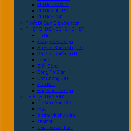
Khí Nén EASUN
Khí Nén JELPC
Khí Nén SMC
Thiết Bị Cảm Biến Sensor
THIẾT BỊ ĐIỆN CÔNG NGHIỆP
Tụ Bù
Đồng Hồ Đo Điện
Bộ Điều Khiển Nhiệt Độ
Bộ Điều Khiển Tụ Bù
Timer
Biến Dòng
Công Tơ Điện
Cột Chống Sét
Đèn Báo
Phụ Kiện Tủ Điện
THIẾT BỊ ĐIỆN SINO
Ổ cắm công tắc
mặt
ổ cấm và phụ kiện
zenlock
Cầu Dao An Toàn