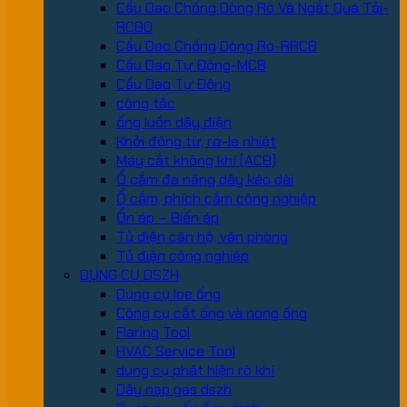
Cầu Dao Chống Dòng Rò Và Ngắt Quá Tải-
RCBO
Cầu Dao Chống Dòng Rò-RRCB
Cầu Dao Tự Động-MCB
Cầu Dao Tự Động
công tắc
ống luồn dây điện
Khởi động từ, rơ-le nhiệt
Máy cắt không khí (ACB)
Ổ cắm đa năng dây kéo dài
Ổ cắm, phích cắm công nghiệp
Ổn áp – Biến áp
Tủ điện căn hộ, văn phòng
Tủ điện công nghiệp
DỤNG CỤ DSZH
Dụng cụ loe ống
Công cụ cắt ống và nong ống
Flaring Tool
HVAC Service Tool
dung cụ phát hiện rò khí
Dây nạp gas dszh