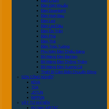
Đèn Chùm
Đèn Diệt Khuẩn
Đèn Downlight
Đèn High Bay
Đèn Led
Đèn Led Dây
Đèn Ốp Trần
Đèn Pha
Đèn Thả
Đèn Treo Tường
Phụ Kiện Đèn Chiếu Sáng
Bộ Máng Đèn Batten
Bộ Máng Đèn Chống Thấm
Bộ Máng Đèn Xương Cá
Thiết Bị Cảm Biến Chuyển Động
SƠN CÔNG NGHIỆP
KOVA
TOA
JOTUN
NIPPON
VẬT TƯ KHÍ NÉN
Khí Nén AIRTAC