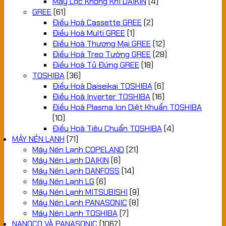
Máy Lọc Không Khí DAIKIN
(4)
GREE
(61)
Điều Hoà Cassette GREE
(2)
Điều Hoà Multi GREE
(1)
Điều Hoà Thương Mại GREE
(12)
Điều Hoà Treo Tường GREE
(28)
Điều Hoà Tủ Đứng GREE
(18)
TOSHIBA
(36)
Điều Hoà Daiseikai TOSHIBA
(6)
Điều Hoà Inverter TOSHIBA
(16)
Điều Hoà Plasma Ion Diệt Khuẩn TOSHIBA
(10)
Điều Hoà Tiêu Chuẩn TOSHIBA
(4)
MÁY NÉN LẠNH
(71)
Máy Nén Lạnh COPELAND
(21)
Máy Nén Lạnh DAIKIN
(6)
Máy Nén Lạnh DANFOSS
(14)
Máy Nén Lạnh LG
(6)
Máy Nén Lạnh MITSUBISHI
(9)
Máy Nén Lạnh PANASONIC
(8)
Máy Nén Lạnh TOSHIBA
(7)
NANOCO VÀ PANASONIC
(1067)