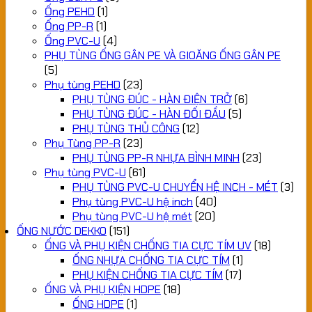
Ống PEHD
(1)
Ống PP-R
(1)
Ống PVC-U
(4)
PHỤ TÙNG ỐNG GÂN PE VÀ GIOĂNG ỐNG GÂN PE
(5)
Phụ tùng PEHD
(23)
PHỤ TÙNG ĐÚC - HÀN ĐIỆN TRỞ
(6)
PHỤ TÙNG ĐÚC - HÀN ĐỐI ĐẦU
(5)
PHỤ TÙNG THỦ CÔNG
(12)
Phụ Tùng PP-R
(23)
PHỤ TÙNG PP-R NHỰA BÌNH MINH
(23)
Phụ tùng PVC-U
(61)
PHỤ TÙNG PVC-U CHUYỂN HỆ INCH - MÉT
(3)
Phụ tùng PVC-U hệ inch
(40)
Phụ tùng PVC-U hệ mét
(20)
ỐNG NƯỚC DEKKO
(151)
ỐNG VÀ PHỤ KIỆN CHỐNG TIA CỰC TÍM UV
(18)
ỐNG NHỰA CHỐNG TIA CỰC TÍM
(1)
PHỤ KIỆN CHỐNG TIA CỰC TÍM
(17)
ỐNG VÀ PHỤ KIỆN HDPE
(18)
ỐNG HDPE
(1)