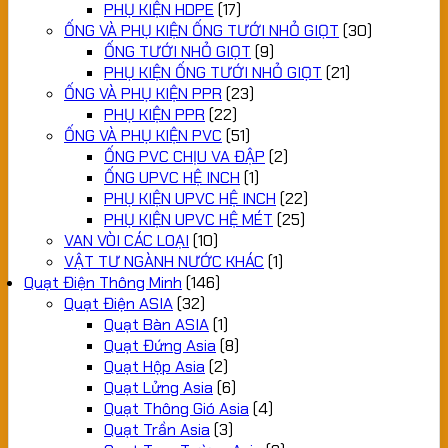
PHỤ KIỆN HDPE
(17)
ỐNG VÀ PHỤ KIỆN ỐNG TƯỚI NHỎ GIỌT
(30)
ỐNG TƯỚI NHỎ GIỌT
(9)
PHỤ KIỆN ỐNG TƯỚI NHỎ GIỌT
(21)
ỐNG VÀ PHỤ KIỆN PPR
(23)
PHỤ KIỆN PPR
(22)
ỐNG VÀ PHỤ KIỆN PVC
(51)
ỐNG PVC CHỊU VA ĐẬP
(2)
ỐNG UPVC HỆ INCH
(1)
PHỤ KIỆN UPVC HỆ INCH
(22)
PHỤ KIỆN UPVC HỆ MÉT
(25)
VAN VÒI CÁC LOẠI
(10)
VẬT TƯ NGÀNH NƯỚC KHÁC
(1)
Quạt Điện Thông Minh
(146)
Quạt Điện ASIA
(32)
Quạt Bàn ASIA
(1)
Quạt Đứng Asia
(8)
Quạt Hộp Asia
(2)
Quạt Lửng Asia
(6)
Quạt Thông Gió Asia
(4)
Quạt Trần Asia
(3)