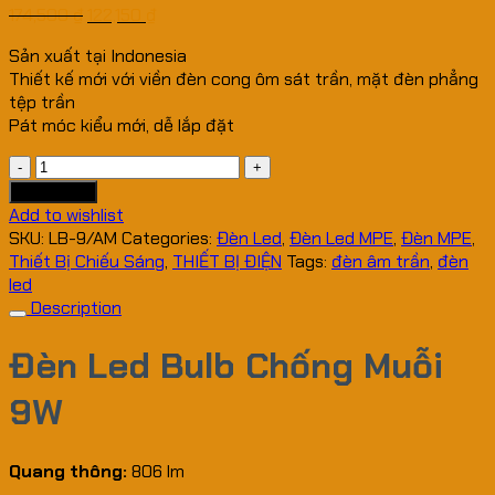
174,500
₫
122,150
₫
Sản xuất tại Indonesia
Thiết kế mới với viền đèn cong ôm sát trần, mặt đèn phẳng
tệp trần
Pát móc kiểu mới, dễ lắp đặt
ĐÈN
LED
Add to cart
BULB
Add to wishlist
MPE
SKU:
LB-9/AM
Categories:
Đèn Led
,
Đèn Led MPE
,
Đèn MPE
,
CHỐNG
Thiết Bị Chiếu Sáng
,
THIẾT BỊ ĐIỆN
Tags:
đèn âm trần
,
đèn
MUỖI
led
LB-
Description
9T/AM
quantity
Đèn Led Bulb Chống Muỗi
9W
Quang thông:
806 lm