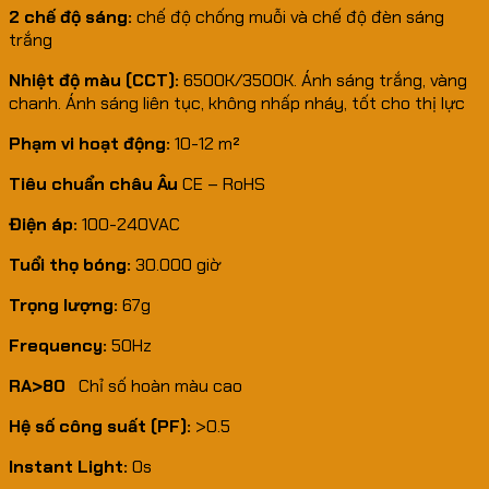
2 chế độ sáng:
chế độ chống muỗi và chế độ đèn sáng
trắng
Nhiệt độ màu (CCT):
6500K/3500K. Ánh sáng trắng, vàng
chanh. Ánh sáng liên tục, không nhấp nháy, tốt cho thị lực
Phạm vi hoạt động:
10-12 m²
Tiêu chuẩn châu Âu
CE – RoHS
Điện áp:
100-240VAC
Tuổi thọ bóng:
30.000 giờ
Trọng lượng:
67g
Frequency:
50Hz
RA>80
Chỉ số hoàn màu cao
Hệ số công suất (PF):
>0.5
Instant Light:
0s