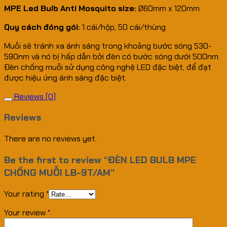
MPE Led Bulb Anti Mosquito size:
Ø60mm x 120mm
Quy cách đóng gói:
1 cái/hộp, 50 cái/thùng
Muỗi sẽ tránh xa ánh sáng trong khoảng bước sóng 530-
590nm và nó bị hấp dẫn bởi đèn có bước sóng dưới 500nm.
Đèn chống muỗi sử dụng công nghệ LED đặc biệt, để đạt
được hiệu ứng ánh sáng đặc biệt.
Reviews (0)
Reviews
There are no reviews yet.
Be the first to review “ĐÈN LED BULB MPE
CHỐNG MUỖI LB-9T/AM”
Your rating
*
Your review
*