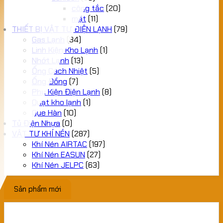
công tắc
(20)
mặt
(11)
THIẾT BỊ VẬT TƯ ĐIỆN LẠNH
(79)
Gas Lạnh
(34)
Linh Kiện Kho Lạnh
(1)
Nhớt Lạnh
(13)
Ống Cách Nhiệt
(5)
Ống Đồng
(7)
Phụ Kiện Điện Lạnh
(8)
Quạt kho lạnh
(1)
Que Hàn
(10)
Tủ Điện Nhựa
(0)
VẬT TƯ KHÍ NÉN
(287)
Khí Nén AIRTAC
(197)
Khí Nén EASUN
(27)
Khí Nén JELPC
(63)
Sản phẩm mới