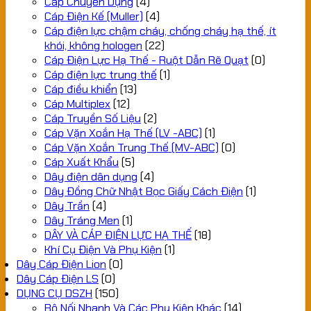
Cáp Chuyên Dụng
(4)
Cáp Điện Kế (Muller)
(4)
Cáp điện lực chậm cháy, chống cháy hạ thế, ít
khói, không hologen
(22)
Cáp Điện Lực Hạ Thế - Ruột Dẫn Rẽ Quạt
(0)
Cáp điện lực trung thế
(1)
Cáp điều khiển
(13)
Cáp Multiplex
(12)
Cáp Truyền Số Liệu
(2)
Cáp Vặn Xoắn Hạ Thế (LV -ABC)
(1)
Cáp Vặn Xoắn Trung Thế (MV-ABC)
(0)
Cáp Xuất Khẩu
(5)
Dây điện dân dụng
(4)
Dây Đồng Chữ Nhật Bọc Giấy Cách Điện
(1)
Dây Trần
(4)
Dây Tráng Men
(1)
DÂY VÀ CÁP ĐIỆN LỰC HẠ THẾ
(18)
Khí Cụ Điện Và Phụ Kiện
(1)
Dây Cáp Điện Lion
(0)
Dây Cáp Điện LS
(0)
DỤNG CỤ DSZH
(150)
Bộ Nối Nhanh Và Các Phụ Kiện Khác
(14)