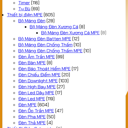
Timer
(116)
Tụ Bù
(69)
Thiết bị điện MPE
(605)
Bộ Máng Đèn
(28)
Bộ Máng Đèn Xương Cá
(8)
Bộ Máng Đèn Xương Cá MPE
(8)
Bộ Máng Đèn Batten MPE
(12)
Bộ Máng Đèn Chống Thấm
(10)
Bộ Máng Đèn Chống Thấm MPE
(10)
Đèn Âm Trần MPE
(89)
Đèn Bàn MPE
(8)
Đèn Báo Thoát Hiểm MPE
(17)
Đèn Chiếu Điểm MPE
(20)
Đèn Downlight MPE
(103)
Đèn High Bay MPE
(27)
Đèn Led Dây MPE
(17)
Đèn Led MPE
(119)
Đèn MPE
(604)
Đèn Ốp Trần MPE
(47)
Đèn Pha MPE
(50)
Đèn Thả MPE
(4)