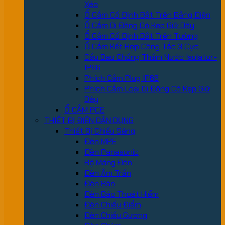
Xéo
Ổ Cắm Cố Định Bắt Trên Bảng Điện
Ổ Cắm Di Động Có Kẹp Giữ Dây
Ổ Cắm Cố Định Bắt Trên Tường
Ổ Cắm Kết Hợp Công Tắc 3 Cực
Cầu Dao Chống Thấm Nước Isolator-
IP66
Phích Cắm Plug IP66
Phích Cắm Loại Di Động Có Kẹp Giữ
Dây
Ổ CẮM PCE
THIẾT BỊ ĐIỆN DÂN DỤNG
Thiết Bị Chiếu Sáng
Đèn MPE
Đèn Panasonic
Bộ Máng Đèn
Đèn Âm Trần
Đèn Bàn
Đèn Báo Thoát Hiểm
Đèn Chiếu Điểm
Đèn Chiếu Gương