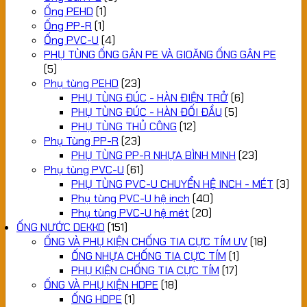
Ống PEHD
(1)
Ống PP-R
(1)
Ống PVC-U
(4)
PHỤ TÙNG ỐNG GÂN PE VÀ GIOĂNG ỐNG GÂN PE
(5)
Phụ tùng PEHD
(23)
PHỤ TÙNG ĐÚC - HÀN ĐIỆN TRỞ
(6)
PHỤ TÙNG ĐÚC - HÀN ĐỐI ĐẦU
(5)
PHỤ TÙNG THỦ CÔNG
(12)
Phụ Tùng PP-R
(23)
PHỤ TÙNG PP-R NHỰA BÌNH MINH
(23)
Phụ tùng PVC-U
(61)
PHỤ TÙNG PVC-U CHUYỂN HỆ INCH - MÉT
(3)
Phụ tùng PVC-U hệ inch
(40)
Phụ tùng PVC-U hệ mét
(20)
ỐNG NƯỚC DEKKO
(151)
ỐNG VÀ PHỤ KIỆN CHỐNG TIA CỰC TÍM UV
(18)
ỐNG NHỰA CHỐNG TIA CỰC TÍM
(1)
PHỤ KIỆN CHỐNG TIA CỰC TÍM
(17)
ỐNG VÀ PHỤ KIỆN HDPE
(18)
ỐNG HDPE
(1)