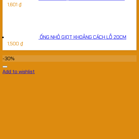
1,601
₫
ỐNG NHỎ GIỌT KHOẢNG CÁCH LỖ 20CM
1,500
₫
-30%
Add to wishlist