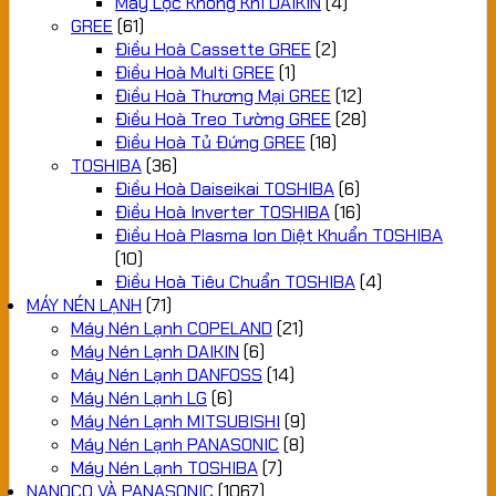
Máy Lọc Không Khí DAIKIN
(4)
GREE
(61)
Điều Hoà Cassette GREE
(2)
Điều Hoà Multi GREE
(1)
Điều Hoà Thương Mại GREE
(12)
Điều Hoà Treo Tường GREE
(28)
Điều Hoà Tủ Đứng GREE
(18)
TOSHIBA
(36)
Điều Hoà Daiseikai TOSHIBA
(6)
Điều Hoà Inverter TOSHIBA
(16)
Điều Hoà Plasma Ion Diệt Khuẩn TOSHIBA
(10)
Điều Hoà Tiêu Chuẩn TOSHIBA
(4)
MÁY NÉN LẠNH
(71)
Máy Nén Lạnh COPELAND
(21)
Máy Nén Lạnh DAIKIN
(6)
Máy Nén Lạnh DANFOSS
(14)
Máy Nén Lạnh LG
(6)
Máy Nén Lạnh MITSUBISHI
(9)
Máy Nén Lạnh PANASONIC
(8)
Máy Nén Lạnh TOSHIBA
(7)
NANOCO VÀ PANASONIC
(1067)