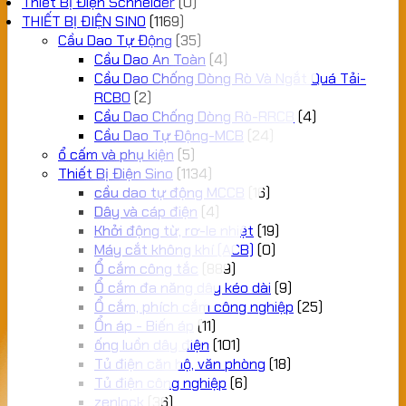
Thiết Bị Điện Schneider
(0)
THIẾT BỊ ĐIỆN SINO
(1169)
Cầu Dao Tự Động
(35)
Cầu Dao An Toàn
(4)
Cầu Dao Chống Dòng Rò Và Ngắt Quá Tải-
RCBO
(2)
Cầu Dao Chống Dòng Rò-RRCB
(4)
Cầu Dao Tự Động-MCB
(24)
ổ cấm và phụ kiện
(5)
Thiết Bị Điện Sino
(1134)
cầu dao tự động MCCB
(16)
Dây và cáp điện
(4)
Khởi động từ, rơ-le nhiệt
(19)
Máy cắt không khí (ACB)
(0)
Ổ cắm công tắc
(889)
Ổ cắm đa năng dây kéo dài
(9)
Ổ cắm, phích cắm công nghiệp
(25)
Ổn áp - Biến áp
(11)
ống luồn dây điện
(101)
Tủ điện căn hộ, văn phòng
(18)
Tủ điện công nghiệp
(6)
zenlock
(36)