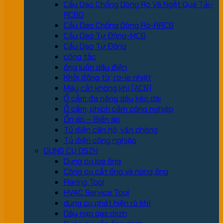
Cầu Dao Chống Dòng Rò Và Ngắt Quá Tải-
RCBO
Cầu Dao Chống Dòng Rò-RRCB
Cầu Dao Tự Động-MCB
Cầu Dao Tự Động
công tắc
ống luồn dây điện
Khởi động từ, rơ-le nhiệt
Máy cắt không khí (ACB)
Ổ cắm đa năng dây kéo dài
Ổ cắm, phích cắm công nghiệp
Ổn áp – Biến áp
Tủ điện căn hộ, văn phòng
Tủ điện công nghiệp
DỤNG CỤ DSZH
Dụng cụ loe ống
Công cụ cắt ống và nong ống
Flaring Tool
HVAC Service Tool
dung cụ phát hiện rò khí
Dây nạp gas dszh