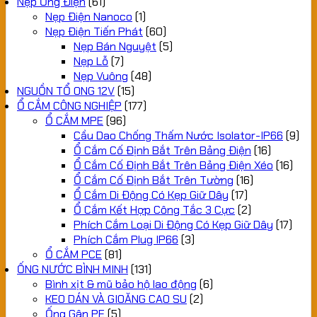
Nẹp Ống Điện
(61)
Nẹp Điện Nanoco
(1)
Nẹp Điện Tiến Phát
(60)
Nẹp Bán Nguyệt
(5)
Nẹp Lỗ
(7)
Nẹp Vuông
(48)
NGUỒN TỔ ONG 12V
(15)
Ổ CẮM CÔNG NGHIỆP
(177)
Ổ CẮM MPE
(96)
Cầu Dao Chống Thấm Nước Isolator-IP66
(9)
Ổ Cắm Cố Định Bắt Trên Bảng Điện
(16)
Ổ Cắm Cố Định Bắt Trên Bảng Điện Xéo
(16)
Ổ Cắm Cố Định Bắt Trên Tường
(16)
Ổ Cắm Di Động Có Kẹp Giữ Dây
(17)
Ổ Cắm Kết Hợp Công Tắc 3 Cực
(2)
Phích Cắm Loại Di Động Có Kẹp Giữ Dây
(17)
Phích Cắm Plug IP66
(3)
Ổ CẮM PCE
(81)
ỐNG NƯỚC BÌNH MINH
(131)
Bình xịt & mũ bảo hộ lao động
(6)
KEO DÁN VÀ GIOĂNG CAO SU
(2)
Ống Gân PE
(5)