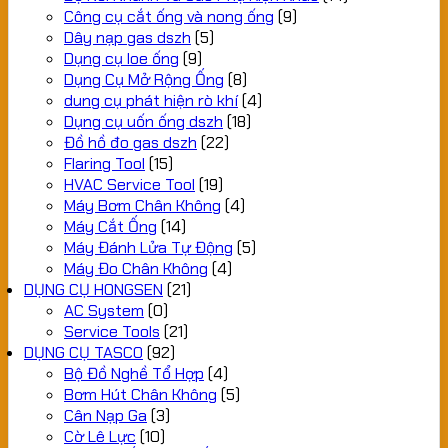
Công cụ cắt ống và nong ống
(9)
Dây nạp gas dszh
(5)
Dụng cụ loe ống
(9)
Dụng Cụ Mở Rộng Ống
(8)
dung cụ phát hiện rò khí
(4)
Dụng cụ uốn ống dszh
(18)
Đồ hồ đo gas dszh
(22)
Flaring Tool
(15)
HVAC Service Tool
(19)
Máy Bơm Chân Không
(4)
Máy Cắt Ống
(14)
Máy Đánh Lửa Tự Động
(5)
Máy Đo Chân Không
(4)
DỤNG CỤ HONGSEN
(21)
AC System
(0)
Service Tools
(21)
DỤNG CỤ TASCO
(92)
Bộ Đồ Nghề Tổ Hợp
(4)
Bơm Hút Chân Không
(5)
Cân Nạp Ga
(3)
Cờ Lê Lực
(10)