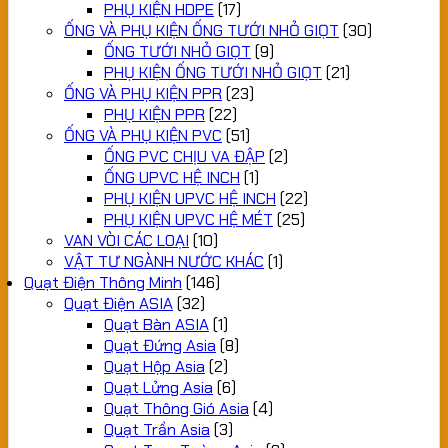
PHỤ KIỆN HDPE
(17)
ỐNG VÀ PHỤ KIỆN ỐNG TƯỚI NHỎ GIỌT
(30)
ỐNG TƯỚI NHỎ GIỌT
(9)
PHỤ KIỆN ỐNG TƯỚI NHỎ GIỌT
(21)
ỐNG VÀ PHỤ KIỆN PPR
(23)
PHỤ KIỆN PPR
(22)
ỐNG VÀ PHỤ KIỆN PVC
(51)
ỐNG PVC CHỊU VA ĐẬP
(2)
ỐNG UPVC HỆ INCH
(1)
PHỤ KIỆN UPVC HỆ INCH
(22)
PHỤ KIỆN UPVC HỆ MÉT
(25)
VAN VÒI CÁC LOẠI
(10)
VẬT TƯ NGÀNH NƯỚC KHÁC
(1)
Quạt Điện Thông Minh
(146)
Quạt Điện ASIA
(32)
Quạt Bàn ASIA
(1)
Quạt Đứng Asia
(8)
Quạt Hộp Asia
(2)
Quạt Lửng Asia
(6)
Quạt Thông Gió Asia
(4)
Quạt Trần Asia
(3)