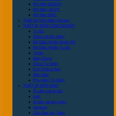
Khí Nén EASUN
Khí Nén JELPC
Khí Nén SMC
Thiết Bị Cảm Biến Sensor
THIẾT BỊ ĐIỆN CÔNG NGHIỆP
Tụ Bù
Đồng Hồ Đo Điện
Bộ Điều Khiển Nhiệt Độ
Bộ Điều Khiển Tụ Bù
Timer
Biến Dòng
Công Tơ Điện
Cột Chống Sét
Đèn Báo
Phụ Kiện Tủ Điện
THIẾT BỊ ĐIỆN SINO
Ổ cắm công tắc
mặt
ổ cấm và phụ kiện
zenlock
Cầu Dao An Toàn