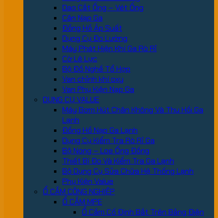
Dao Cắt Ống – Vét Ống
Cân Nạp Ga
Đồng Hồ Áp Suất
Dụng Cụ Đo Lường
Máy Phát Hiện Khí Ga Rò Rỉ
Cờ Lê Lực
Bộ Đồ Nghề Tổ Hợp
Van chỉnh khí oxy
Van Phụ Kiện Nạp Ga
DỤNG CỤ VALUE
Máy Bơm Hút Chân Không Và Thu Hồi Ga
Lạnh
Đồng Hồ Nạp Ga Lạnh
Dụng Cụ Kiểm Tra Rò Rỉ Ga
Bộ Nong – Loe Ống Đồng
Thiết Bị Đo Và Kiểm Tra Ga Lạnh
Bộ Dụng Cụ Sửa Chữa Hệ Thống Lạnh
Phụ Kiện Value
Ổ CẮM CÔNG NGHIỆP
Ổ CẮM MPE
Ổ Cắm Cố Định Bắt Trên Bảng Điện