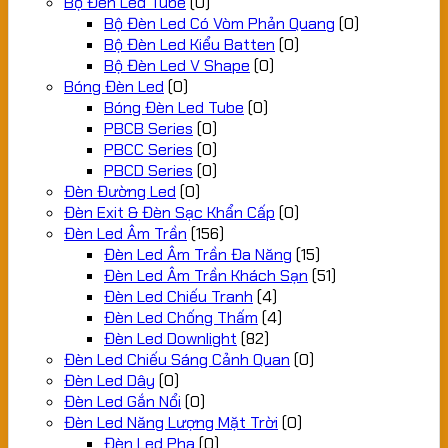
Bộ Đèn Led Tube
(0)
Bộ Đèn Led Có Vòm Phản Quang
(0)
Bộ Đèn Led Kiểu Batten
(0)
Bộ Đèn Led V Shape
(0)
Bóng Đèn Led
(0)
Bóng Đèn Led Tube
(0)
PBCB Series
(0)
PBCC Series
(0)
PBCD Series
(0)
Đèn Đường Led
(0)
Đèn Exit & Đèn Sạc Khẩn Cấp
(0)
Đèn Led Âm Trần
(156)
Đèn Led Âm Trần Đa Năng
(15)
Đèn Led Âm Trần Khách Sạn
(51)
Đèn Led Chiếu Tranh
(4)
Đèn Led Chống Thấm
(4)
Đèn Led Downlight
(82)
Đèn Led Chiếu Sáng Cảnh Quan
(0)
Đèn Led Dây
(0)
Đèn Led Gắn Nổi
(0)
Đèn Led Năng Lượng Mặt Trời
(0)
Đèn Led Pha
(0)