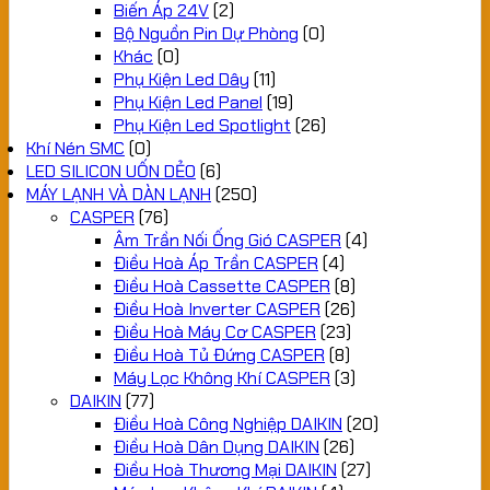
Biến Áp 24V
(2)
Bộ Nguồn Pin Dự Phòng
(0)
Khác
(0)
Phụ Kiện Led Dây
(11)
Phụ Kiện Led Panel
(19)
Phụ Kiện Led Spotlight
(26)
Khí Nén SMC
(0)
LED SILICON UỐN DẺO
(6)
MÁY LẠNH VÀ DÀN LẠNH
(250)
CASPER
(76)
Âm Trần Nối Ống Gió CASPER
(4)
Điều Hoà Áp Trần CASPER
(4)
Điều Hoà Cassette CASPER
(8)
Điều Hoà Inverter CASPER
(26)
Điều Hoà Máy Cơ CASPER
(23)
Điều Hoà Tủ Đứng CASPER
(8)
Máy Lọc Không Khí CASPER
(3)
DAIKIN
(77)
Điều Hoà Công Nghiệp DAIKIN
(20)
Điều Hoà Dân Dụng DAIKIN
(26)
Điều Hoà Thương Mại DAIKIN
(27)