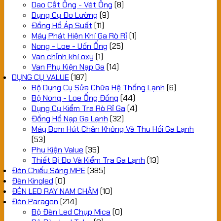
Dao Cắt Ống - Vét Ống
(8)
Dụng Cụ Đo Lường
(9)
Đồng Hồ Áp Suất
(11)
Máy Phát Hiện Khí Ga Rò Rỉ
(1)
Nong - Loe - Uốn Ống
(25)
Van chỉnh khí oxy
(1)
Van Phụ Kiện Nạp Ga
(14)
DỤNG CỤ VALUE
(187)
Bộ Dụng Cụ Sửa Chữa Hệ Thống Lạnh
(6)
Bộ Nong - Loe Ống Đồng
(44)
Dụng Cụ Kiểm Tra Rò Rỉ Ga
(4)
Đồng Hồ Nạp Ga Lạnh
(32)
Máy Bơm Hút Chân Không Và Thu Hồi Ga Lạnh
(53)
Phụ Kiện Value
(35)
Thiết Bị Đo Và Kiểm Tra Ga Lạnh
(13)
Đèn Chiếu Sáng MPE
(385)
Đèn Kingled
(0)
ĐÈN LED RAY NAM CHÂM
(10)
Đèn Paragon
(214)
Bộ Đèn Led Chụp Mica
(0)