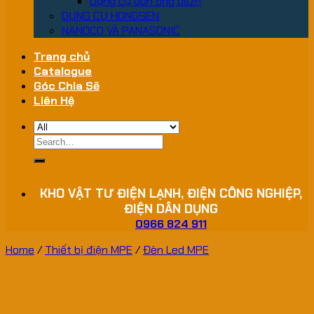
Dụng cụ uốn ống dszh
DỤNG CỤ HONGSEN
NANOCO VÀ PANASONIC
Trang chủ
Catalogue
Góc Chia Sẽ
Liên Hệ
Search
for:
KHO VẬT TƯ ĐIỆN LẠNH, ĐIỆN CÔNG NGHIỆP,
ĐIỆN DÂN DỤNG
0966 824 911
Home
/
Thiết bị điện MPE
/
Đèn Led MPE