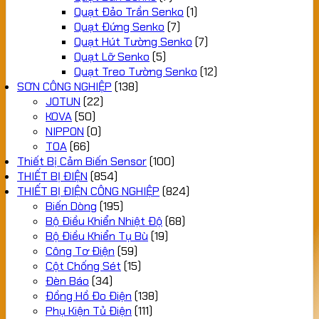
Quạt Đảo Trần Senko
(1)
Quạt Đứng Senko
(7)
Quạt Hút Tường Senko
(7)
Quạt Lỡ Senko
(5)
Quạt Treo Tường Senko
(12)
SƠN CÔNG NGHIỆP
(138)
JOTUN
(22)
KOVA
(50)
NIPPON
(0)
TOA
(66)
Thiết Bị Cảm Biến Sensor
(100)
THIẾT BỊ ĐIỆN
(854)
THIẾT BỊ ĐIỆN CÔNG NGHIỆP
(824)
Biến Dòng
(195)
Bộ Điều Khiển Nhiệt Độ
(68)
Bộ Điều Khiển Tụ Bù
(19)
Công Tơ Điện
(59)
Cột Chống Sét
(15)
Đèn Báo
(34)
Đồng Hồ Đo Điện
(138)
Phụ Kiện Tủ Điện
(111)