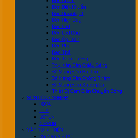
Đèn Chùm
Đèn Diệt Khuẩn
Đèn Downlight
Đèn High Bay
Đèn Led
Đèn Led Dây
Đèn Ốp Trần
Đèn Pha
Đèn Thả
Đèn Treo Tường
Phụ Kiện Đèn Chiếu Sáng
Bộ Máng Đèn Batten
Bộ Máng Đèn Chống Thấm
Bộ Máng Đèn Xương Cá
Thiết Bị Cảm Biến Chuyển Động
SƠN CÔNG NGHIỆP
KOVA
TOA
JOTUN
NIPPON
VẬT TƯ KHÍ NÉN
Khí Nén AIRTAC