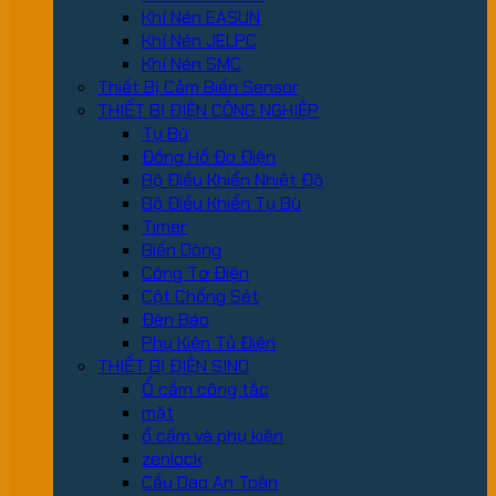
Khí Nén EASUN
Khí Nén JELPC
Khí Nén SMC
Thiết Bị Cảm Biến Sensor
THIẾT BỊ ĐIỆN CÔNG NGHIỆP
Tụ Bù
Đồng Hồ Đo Điện
Bộ Điều Khiển Nhiệt Độ
Bộ Điều Khiển Tụ Bù
Timer
Biến Dòng
Công Tơ Điện
Cột Chống Sét
Đèn Báo
Phụ Kiện Tủ Điện
THIẾT BỊ ĐIỆN SINO
Ổ cắm công tắc
mặt
ổ cấm và phụ kiện
zenlock
Cầu Dao An Toàn