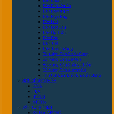
Đèn Chùm
Đèn Diệt Khuẩn
Đèn Downlight
Đèn High Bay
Đèn Led
Đèn Led Dây
Đèn Ốp Trần
Đèn Pha
Đèn Thả
Đèn Treo Tường
Phụ Kiện Đèn Chiếu Sáng
Bộ Máng Đèn Batten
Bộ Máng Đèn Chống Thấm
Bộ Máng Đèn Xương Cá
Thiết Bị Cảm Biến Chuyển Động
SƠN CÔNG NGHIỆP
KOVA
TOA
JOTUN
NIPPON
VẬT TƯ KHÍ NÉN
Khí Nén AIRTAC