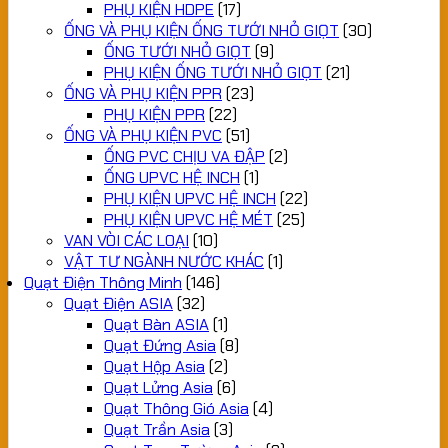
PHỤ KIỆN HDPE
(17)
ỐNG VÀ PHỤ KIỆN ỐNG TƯỚI NHỎ GIỌT
(30)
ỐNG TƯỚI NHỎ GIỌT
(9)
PHỤ KIỆN ỐNG TƯỚI NHỎ GIỌT
(21)
ỐNG VÀ PHỤ KIỆN PPR
(23)
PHỤ KIỆN PPR
(22)
ỐNG VÀ PHỤ KIỆN PVC
(51)
ỐNG PVC CHỊU VA ĐẬP
(2)
ỐNG UPVC HỆ INCH
(1)
PHỤ KIỆN UPVC HỆ INCH
(22)
PHỤ KIỆN UPVC HỆ MÉT
(25)
VAN VÒI CÁC LOẠI
(10)
VẬT TƯ NGÀNH NƯỚC KHÁC
(1)
Quạt Điện Thông Minh
(146)
Quạt Điện ASIA
(32)
Quạt Bàn ASIA
(1)
Quạt Đứng Asia
(8)
Quạt Hộp Asia
(2)
Quạt Lửng Asia
(6)
Quạt Thông Gió Asia
(4)
Quạt Trần Asia
(3)