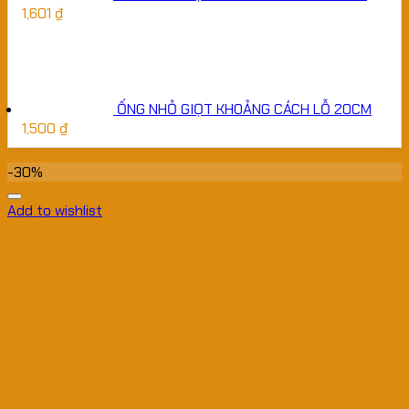
1,601
₫
ỐNG NHỎ GIỌT KHOẢNG CÁCH LỖ 20CM
1,500
₫
-30%
Add to wishlist