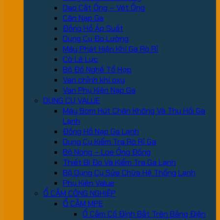
Dao Cắt Ống – Vét Ống
Cân Nạp Ga
Đồng Hồ Áp Suất
Dụng Cụ Đo Lường
Máy Phát Hiện Khí Ga Rò Rỉ
Cờ Lê Lực
Bộ Đồ Nghề Tổ Hợp
Van chỉnh khí oxy
Van Phụ Kiện Nạp Ga
DỤNG CỤ VALUE
Máy Bơm Hút Chân Không Và Thu Hồi Ga
Lạnh
Đồng Hồ Nạp Ga Lạnh
Dụng Cụ Kiểm Tra Rò Rỉ Ga
Bộ Nong – Loe Ống Đồng
Thiết Bị Đo Và Kiểm Tra Ga Lạnh
Bộ Dụng Cụ Sửa Chữa Hệ Thống Lạnh
Phụ Kiện Value
Ổ CẮM CÔNG NGHIỆP
Ổ CẮM MPE
Ổ Cắm Cố Định Bắt Trên Bảng Điện