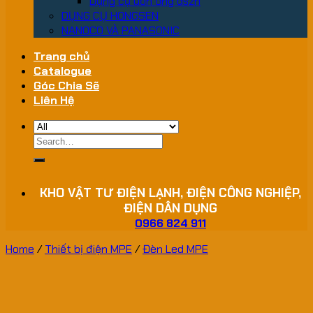
Dụng cụ uốn ống dszh
DỤNG CỤ HONGSEN
NANOCO VÀ PANASONIC
Trang chủ
Catalogue
Góc Chia Sẽ
Liên Hệ
Search
for:
KHO VẬT TƯ ĐIỆN LẠNH, ĐIỆN CÔNG NGHIỆP,
ĐIỆN DÂN DỤNG
0966 824 911
Home
/
Thiết bị điện MPE
/
Đèn Led MPE