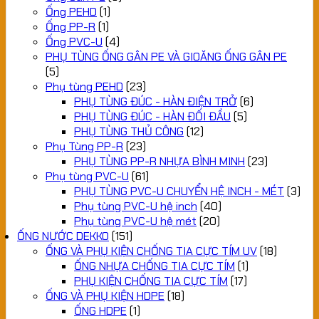
Ống PEHD
(1)
Ống PP-R
(1)
Ống PVC-U
(4)
PHỤ TÙNG ỐNG GÂN PE VÀ GIOĂNG ỐNG GÂN PE
(5)
Phụ tùng PEHD
(23)
PHỤ TÙNG ĐÚC - HÀN ĐIỆN TRỞ
(6)
PHỤ TÙNG ĐÚC - HÀN ĐỐI ĐẦU
(5)
PHỤ TÙNG THỦ CÔNG
(12)
Phụ Tùng PP-R
(23)
PHỤ TÙNG PP-R NHỰA BÌNH MINH
(23)
Phụ tùng PVC-U
(61)
PHỤ TÙNG PVC-U CHUYỂN HỆ INCH - MÉT
(3)
Phụ tùng PVC-U hệ inch
(40)
Phụ tùng PVC-U hệ mét
(20)
ỐNG NƯỚC DEKKO
(151)
ỐNG VÀ PHỤ KIỆN CHỐNG TIA CỰC TÍM UV
(18)
ỐNG NHỰA CHỐNG TIA CỰC TÍM
(1)
PHỤ KIỆN CHỐNG TIA CỰC TÍM
(17)
ỐNG VÀ PHỤ KIỆN HDPE
(18)
ỐNG HDPE
(1)