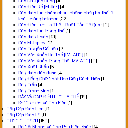
Cáp Chuyên Dụng
(4)
Cáp Điện Kế (Muller)
(4)
Cáp điện lực chậm cháy, chống cháy hạ thế, ít
khói, không hologen
(22)
Cáp Điện Lực Hạ Thế - Ruột Dẫn Rẽ Quạt
(0)
Cáp điện lực trung thế
(1)
Cáp điều khiển
(13)
Cáp Multiplex
(12)
Cáp Truyền Số Liệu
(2)
Cáp Vặn Xoắn Hạ Thế (LV -ABC)
(1)
Cáp Vặn Xoắn Trung Thế (MV-ABC)
(0)
Cáp Xuất Khẩu
(5)
Dây điện dân dụng
(4)
Dây Đồng Chữ Nhật Bọc Giấy Cách Điện
(1)
Dây Trần
(4)
Dây Tráng Men
(1)
DÂY VÀ CÁP ĐIỆN LỰC HẠ THẾ
(18)
Khí Cụ Điện Và Phụ Kiện
(1)
Dây Cáp Điện Lion
(0)
Dây Cáp Điện LS
(0)
DỤNG CỤ DSZH
(150)
Bộ Nối Nhanh Và Các Phụ Kiện Khác
(14)