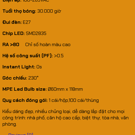
Tuổi thọ bóng:
30.000 giờ
Đui đèn:
E27
Chip LED:
SMD2835
RA >80
Chỉ số hoàn màu cao
Hệ số công suất (PF):
>0.5
Instant Light:
0s
Góc chiếu:
230°
MPE Led Bulb size:
Ø60mm x 118mm
Quy cách đóng gói:
1 cái/hộp,100 cái/thùng
Kiểu dáng đẹp, nhiều chủng loại, dễ dàng lắp đặt cho mọi
công trình: nhà phố, căn hộ cao cấp, biệt thự, tòa nhà, văn
phòng.