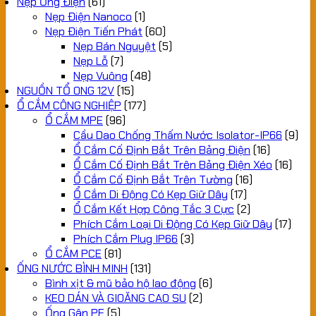
Nẹp Ống Điện
(61)
Nẹp Điện Nanoco
(1)
Nẹp Điện Tiến Phát
(60)
Nẹp Bán Nguyệt
(5)
Nẹp Lỗ
(7)
Nẹp Vuông
(48)
NGUỒN TỔ ONG 12V
(15)
Ổ CẮM CÔNG NGHIỆP
(177)
Ổ CẮM MPE
(96)
Cầu Dao Chống Thấm Nước Isolator-IP66
(9)
Ổ Cắm Cố Định Bắt Trên Bảng Điện
(16)
Ổ Cắm Cố Định Bắt Trên Bảng Điện Xéo
(16)
Ổ Cắm Cố Định Bắt Trên Tường
(16)
Ổ Cắm Di Động Có Kẹp Giữ Dây
(17)
Ổ Cắm Kết Hợp Công Tắc 3 Cực
(2)
Phích Cắm Loại Di Động Có Kẹp Giữ Dây
(17)
Phích Cắm Plug IP66
(3)
Ổ CẮM PCE
(81)
ỐNG NƯỚC BÌNH MINH
(131)
Bình xịt & mũ bảo hộ lao động
(6)
KEO DÁN VÀ GIOĂNG CAO SU
(2)
Ống Gân PE
(5)