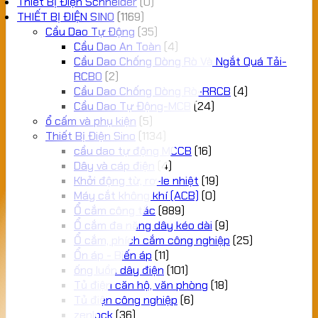
Thiết Bị Điện Schneider
(0)
THIẾT BỊ ĐIỆN SINO
(1169)
Cầu Dao Tự Động
(35)
Cầu Dao An Toàn
(4)
Cầu Dao Chống Dòng Rò Và Ngắt Quá Tải-
RCBO
(2)
Cầu Dao Chống Dòng Rò-RRCB
(4)
Cầu Dao Tự Động-MCB
(24)
ổ cấm và phụ kiện
(5)
Thiết Bị Điện Sino
(1134)
cầu dao tự động MCCB
(16)
Dây và cáp điện
(4)
Khởi động từ, rơ-le nhiệt
(19)
Máy cắt không khí (ACB)
(0)
Ổ cắm công tắc
(889)
Ổ cắm đa năng dây kéo dài
(9)
Ổ cắm, phích cắm công nghiệp
(25)
Ổn áp - Biến áp
(11)
ống luồn dây điện
(101)
Tủ điện căn hộ, văn phòng
(18)
Tủ điện công nghiệp
(6)
zenlock
(36)