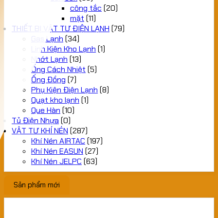
công tắc
(20)
mặt
(11)
THIẾT BỊ VẬT TƯ ĐIỆN LẠNH
(79)
Gas Lạnh
(34)
Linh Kiện Kho Lạnh
(1)
Nhớt Lạnh
(13)
Ống Cách Nhiệt
(5)
Ống Đồng
(7)
Phụ Kiện Điện Lạnh
(8)
Quạt kho lạnh
(1)
Que Hàn
(10)
Tủ Điện Nhựa
(0)
VẬT TƯ KHÍ NÉN
(287)
Khí Nén AIRTAC
(197)
Khí Nén EASUN
(27)
Khí Nén JELPC
(63)
Sản phẩm mới