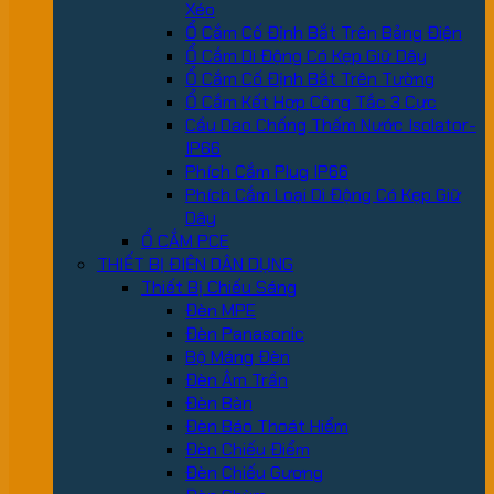
Xéo
Ổ Cắm Cố Định Bắt Trên Bảng Điện
Ổ Cắm Di Động Có Kẹp Giữ Dây
Ổ Cắm Cố Định Bắt Trên Tường
Ổ Cắm Kết Hợp Công Tắc 3 Cực
Cầu Dao Chống Thấm Nước Isolator-
IP66
Phích Cắm Plug IP66
Phích Cắm Loại Di Động Có Kẹp Giữ
Dây
Ổ CẮM PCE
THIẾT BỊ ĐIỆN DÂN DỤNG
Thiết Bị Chiếu Sáng
Đèn MPE
Đèn Panasonic
Bộ Máng Đèn
Đèn Âm Trần
Đèn Bàn
Đèn Báo Thoát Hiểm
Đèn Chiếu Điểm
Đèn Chiếu Gương