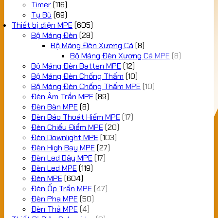
Timer
(116)
Tụ Bù
(69)
Thiết bị điện MPE
(605)
Bộ Máng Đèn
(28)
Bộ Máng Đèn Xương Cá
(8)
Bộ Máng Đèn Xương Cá MPE
(8)
Bộ Máng Đèn Batten MPE
(12)
Bộ Máng Đèn Chống Thấm
(10)
Bộ Máng Đèn Chống Thấm MPE
(10)
Đèn Âm Trần MPE
(89)
Đèn Bàn MPE
(8)
Đèn Báo Thoát Hiểm MPE
(17)
Đèn Chiếu Điểm MPE
(20)
Đèn Downlight MPE
(103)
Đèn High Bay MPE
(27)
Đèn Led Dây MPE
(17)
Đèn Led MPE
(119)
Đèn MPE
(604)
Đèn Ốp Trần MPE
(47)
Đèn Pha MPE
(50)
Đèn Thả MPE
(4)