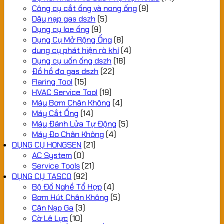
Công cụ cắt ống và nong ống
(9)
Dây nạp gas dszh
(5)
Dụng cụ loe ống
(9)
Dụng Cụ Mở Rộng Ống
(8)
dung cụ phát hiện rò khí
(4)
Dụng cụ uốn ống dszh
(18)
Đồ hồ đo gas dszh
(22)
Flaring Tool
(15)
HVAC Service Tool
(19)
Máy Bơm Chân Không
(4)
Máy Cắt Ống
(14)
Máy Đánh Lửa Tự Động
(5)
Máy Đo Chân Không
(4)
DỤNG CỤ HONGSEN
(21)
AC System
(0)
Service Tools
(21)
DỤNG CỤ TASCO
(92)
Bộ Đồ Nghề Tổ Hợp
(4)
Bơm Hút Chân Không
(5)
Cân Nạp Ga
(3)
Cờ Lê Lực
(10)