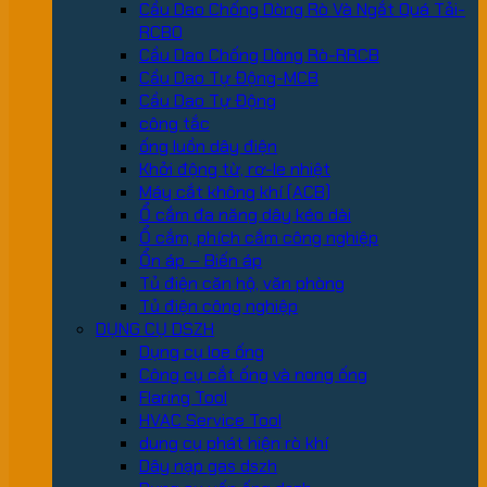
Cầu Dao Chống Dòng Rò Và Ngắt Quá Tải-
RCBO
Cầu Dao Chống Dòng Rò-RRCB
Cầu Dao Tự Động-MCB
Cầu Dao Tự Động
công tắc
ống luồn dây điện
Khởi động từ, rơ-le nhiệt
Máy cắt không khí (ACB)
Ổ cắm đa năng dây kéo dài
Ổ cắm, phích cắm công nghiệp
Ổn áp – Biến áp
Tủ điện căn hộ, văn phòng
Tủ điện công nghiệp
DỤNG CỤ DSZH
Dụng cụ loe ống
Công cụ cắt ống và nong ống
Flaring Tool
HVAC Service Tool
dung cụ phát hiện rò khí
Dây nạp gas dszh