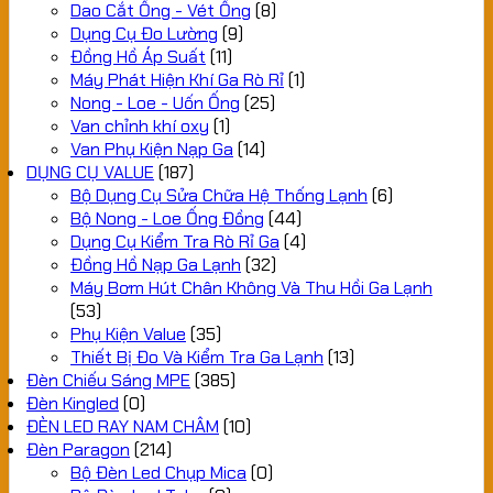
Dao Cắt Ống - Vét Ống
(8)
Dụng Cụ Đo Lường
(9)
Đồng Hồ Áp Suất
(11)
Máy Phát Hiện Khí Ga Rò Rỉ
(1)
Nong - Loe - Uốn Ống
(25)
Van chỉnh khí oxy
(1)
Van Phụ Kiện Nạp Ga
(14)
DỤNG CỤ VALUE
(187)
Bộ Dụng Cụ Sửa Chữa Hệ Thống Lạnh
(6)
Bộ Nong - Loe Ống Đồng
(44)
Dụng Cụ Kiểm Tra Rò Rỉ Ga
(4)
Đồng Hồ Nạp Ga Lạnh
(32)
Máy Bơm Hút Chân Không Và Thu Hồi Ga Lạnh
(53)
Phụ Kiện Value
(35)
Thiết Bị Đo Và Kiểm Tra Ga Lạnh
(13)
Đèn Chiếu Sáng MPE
(385)
Đèn Kingled
(0)
ĐÈN LED RAY NAM CHÂM
(10)
Đèn Paragon
(214)
Bộ Đèn Led Chụp Mica
(0)