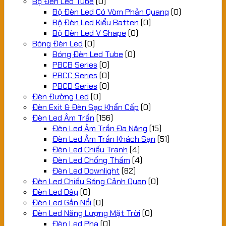
Bộ Đèn Led Tube
(0)
Bộ Đèn Led Có Vòm Phản Quang
(0)
Bộ Đèn Led Kiểu Batten
(0)
Bộ Đèn Led V Shape
(0)
Bóng Đèn Led
(0)
Bóng Đèn Led Tube
(0)
PBCB Series
(0)
PBCC Series
(0)
PBCD Series
(0)
Đèn Đường Led
(0)
Đèn Exit & Đèn Sạc Khẩn Cấp
(0)
Đèn Led Âm Trần
(156)
Đèn Led Âm Trần Đa Năng
(15)
Đèn Led Âm Trần Khách Sạn
(51)
Đèn Led Chiếu Tranh
(4)
Đèn Led Chống Thấm
(4)
Đèn Led Downlight
(82)
Đèn Led Chiếu Sáng Cảnh Quan
(0)
Đèn Led Dây
(0)
Đèn Led Gắn Nổi
(0)
Đèn Led Năng Lượng Mặt Trời
(0)
Đèn Led Pha
(0)