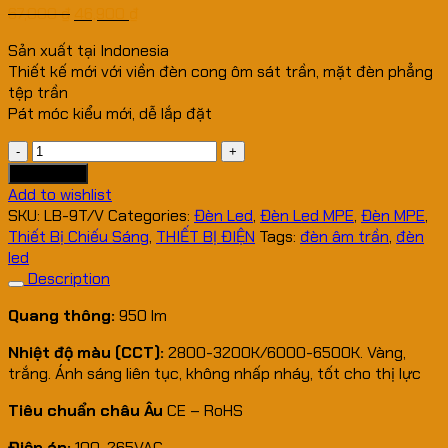
67,000
₫
46,900
₫
Sản xuất tại Indonesia
Thiết kế mới với viền đèn cong ôm sát trần, mặt đèn phẳng
tệp trần
Pát móc kiểu mới, dễ lắp đặt
ĐÈN
LED
Add to cart
BULB
Add to wishlist
MPE
SKU:
LB-9T/V
Categories:
Đèn Led
,
Đèn Led MPE
,
Đèn MPE
,
LB-
Thiết Bị Chiếu Sáng
,
THIẾT BỊ ĐIỆN
Tags:
đèn âm trần
,
đèn
9
led
TRẮNG,
Description
VÀNG
Quang thông:
950 lm
quantity
Nhiệt độ màu (CCT):
2800-3200K/6000-6500K. Vàng,
trắng. Ánh sáng liên tục, không nhấp nháy, tốt cho thị lực
Tiêu chuẩn châu Âu
CE – RoHS
Điện áp:
100-265VAC