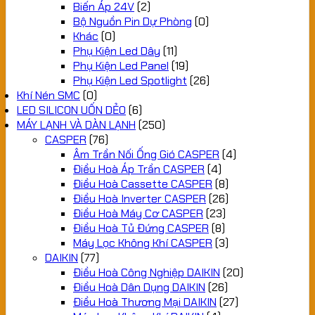
Biến Áp 24V
(2)
Bộ Nguồn Pin Dự Phòng
(0)
Khác
(0)
Phụ Kiện Led Dây
(11)
Phụ Kiện Led Panel
(19)
Phụ Kiện Led Spotlight
(26)
Khí Nén SMC
(0)
LED SILICON UỐN DẺO
(6)
MÁY LẠNH VÀ DÀN LẠNH
(250)
CASPER
(76)
Âm Trần Nối Ống Gió CASPER
(4)
Điều Hoà Áp Trần CASPER
(4)
Điều Hoà Cassette CASPER
(8)
Điều Hoà Inverter CASPER
(26)
Điều Hoà Máy Cơ CASPER
(23)
Điều Hoà Tủ Đứng CASPER
(8)
Máy Lọc Không Khí CASPER
(3)
DAIKIN
(77)
Điều Hoà Công Nghiệp DAIKIN
(20)
Điều Hoà Dân Dụng DAIKIN
(26)
Điều Hoà Thương Mại DAIKIN
(27)