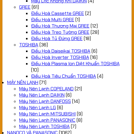
Máy Lọc Không Khí DAIKIN
(4)
GREE
(61)
Điều Hoà Cassette GREE
(2)
Điều Hoà Multi GREE
(1)
Điều Hoà Thương Mại GREE
(12)
Điều Hoà Treo Tường GREE
(28)
Điều Hoà Tủ Đứng GREE
(18)
TOSHIBA
(36)
Điều Hoà Daiseikai TOSHIBA
(6)
Điều Hoà Inverter TOSHIBA
(16)
Điều Hoà Plasma Ion Diệt Khuẩn TOSHIBA
(10)
Điều Hoà Tiêu Chuẩn TOSHIBA
(4)
MÁY NÉN LẠNH
(71)
Máy Nén Lạnh COPELAND
(21)
Máy Nén Lạnh DAIKIN
(6)
Máy Nén Lạnh DANFOSS
(14)
Máy Nén Lạnh LG
(6)
Máy Nén Lạnh MITSUBISHI
(9)
Máy Nén Lạnh PANASONIC
(8)
Máy Nén Lạnh TOSHIBA
(7)
NANOCO VÀ PANASONIC
(1067)