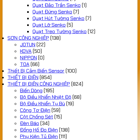
Quạt Đảo Trần Senko
(1)
Quạt Đứng Senko
(7)
Quạt Hút Tường Senko
(7)
Quạt Lỡ Senko
(5)
Quạt Treo Tường Senko
(12)
SƠN CÔNG NGHIỆP
(138)
JOTUN
(22)
KOVA
(50)
NIPPON
(0)
TOA
(66)
Thiết Bị Cảm Biến Sensor
(100)
THIẾT BỊ ĐIỆN
(854)
THIẾT BỊ ĐIỆN CÔNG NGHIỆP
(824)
Biến Dòng
(195)
Bộ Điều Khiển Nhiệt Độ
(68)
Bộ Điều Khiển Tụ Bù
(19)
Công Tơ Điện
(59)
Cột Chống Sét
(15)
Đèn Báo
(34)
Đồng Hồ Đo Điện
(138)
Phụ Kiện Tủ Điện
(111)