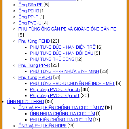
Ống Gân PE
(5)
Ống PEHD
(1)
Ống PP-R
(1)
Ống PVC-U
(4)
PHỤ TÙNG ỐNG GÂN PE VÀ GIOĂNG ỐNG GÂN PE
(5)
Phụ tùng PEHD
(23)
PHỤ TÙNG ĐÚC - HÀN ĐIỆN TRỞ
(6)
PHỤ TÙNG ĐÚC - HÀN ĐỐI ĐẦU
(5)
PHỤ TÙNG THỦ CÔNG
(12)
Phụ Tùng PP-R
(23)
PHỤ TÙNG PP-R NHỰA BÌNH MINH
(23)
Phụ tùng PVC-U
(61)
PHỤ TÙNG PVC-U CHUYỂN HỆ INCH - MÉT
(3)
Phụ tùng PVC-U hệ inch
(40)
Phụ tùng PVC-U hệ mét
(20)
ỐNG NƯỚC DEKKO
(151)
ỐNG VÀ PHỤ KIỆN CHỐNG TIA CỰC TÍM UV
(18)
ỐNG NHỰA CHỐNG TIA CỰC TÍM
(1)
PHỤ KIỆN CHỐNG TIA CỰC TÍM
(17)
ỐNG VÀ PHỤ KIỆN HDPE
(18)