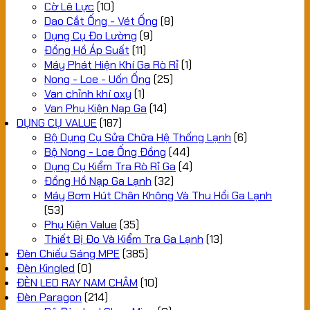
Cờ Lê Lực
(10)
Dao Cắt Ống - Vét Ống
(8)
Dụng Cụ Đo Lường
(9)
Đồng Hồ Áp Suất
(11)
Máy Phát Hiện Khí Ga Rò Rỉ
(1)
Nong - Loe - Uốn Ống
(25)
Van chỉnh khí oxy
(1)
Van Phụ Kiện Nạp Ga
(14)
DỤNG CỤ VALUE
(187)
Bộ Dụng Cụ Sửa Chữa Hệ Thống Lạnh
(6)
Bộ Nong - Loe Ống Đồng
(44)
Dụng Cụ Kiểm Tra Rò Rỉ Ga
(4)
Đồng Hồ Nạp Ga Lạnh
(32)
Máy Bơm Hút Chân Không Và Thu Hồi Ga Lạnh
(53)
Phụ Kiện Value
(35)
Thiết Bị Đo Và Kiểm Tra Ga Lạnh
(13)
Đèn Chiếu Sáng MPE
(385)
Đèn Kingled
(0)
ĐÈN LED RAY NAM CHÂM
(10)
Đèn Paragon
(214)