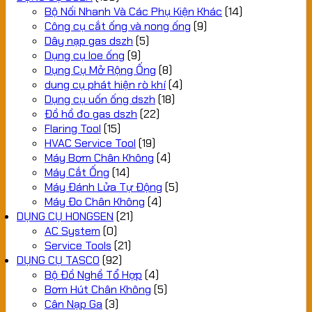
Bộ Nối Nhanh Và Các Phụ Kiện Khác
(14)
Công cụ cắt ống và nong ống
(9)
Dây nạp gas dszh
(5)
Dụng cụ loe ống
(9)
Dụng Cụ Mở Rộng Ống
(8)
dung cụ phát hiện rò khí
(4)
Dụng cụ uốn ống dszh
(18)
Đồ hồ đo gas dszh
(22)
Flaring Tool
(15)
HVAC Service Tool
(19)
Máy Bơm Chân Không
(4)
Máy Cắt Ống
(14)
Máy Đánh Lửa Tự Động
(5)
Máy Đo Chân Không
(4)
DỤNG CỤ HONGSEN
(21)
AC System
(0)
Service Tools
(21)
DỤNG CỤ TASCO
(92)
Bộ Đồ Nghề Tổ Hợp
(4)
Bơm Hút Chân Không
(5)
Cân Nạp Ga
(3)