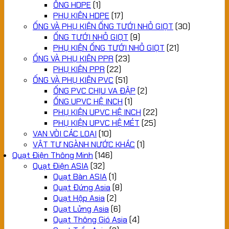
ỐNG HDPE
(1)
PHỤ KIỆN HDPE
(17)
ỐNG VÀ PHỤ KIỆN ỐNG TƯỚI NHỎ GIỌT
(30)
ỐNG TƯỚI NHỎ GIỌT
(9)
PHỤ KIỆN ỐNG TƯỚI NHỎ GIỌT
(21)
ỐNG VÀ PHỤ KIỆN PPR
(23)
PHỤ KIỆN PPR
(22)
ỐNG VÀ PHỤ KIỆN PVC
(51)
ỐNG PVC CHỊU VA ĐẬP
(2)
ỐNG UPVC HỆ INCH
(1)
PHỤ KIỆN UPVC HỆ INCH
(22)
PHỤ KIỆN UPVC HỆ MÉT
(25)
VAN VÒI CÁC LOẠI
(10)
VẬT TƯ NGÀNH NƯỚC KHÁC
(1)
Quạt Điện Thông Minh
(146)
Quạt Điện ASIA
(32)
Quạt Bàn ASIA
(1)
Quạt Đứng Asia
(8)
Quạt Hộp Asia
(2)
Quạt Lửng Asia
(6)
Quạt Thông Gió Asia
(4)