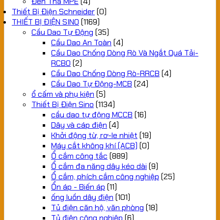
Đèn Thả MPE
(4)
Thiết Bị Điện Schneider
(0)
THIẾT BỊ ĐIỆN SINO
(1169)
Cầu Dao Tự Động
(35)
Cầu Dao An Toàn
(4)
Cầu Dao Chống Dòng Rò Và Ngắt Quá Tải-
RCBO
(2)
Cầu Dao Chống Dòng Rò-RRCB
(4)
Cầu Dao Tự Động-MCB
(24)
ổ cấm và phụ kiện
(5)
Thiết Bị Điện Sino
(1134)
cầu dao tự động MCCB
(16)
Dây và cáp điện
(4)
Khởi động từ, rơ-le nhiệt
(19)
Máy cắt không khí (ACB)
(0)
Ổ cắm công tắc
(889)
Ổ cắm đa năng dây kéo dài
(9)
Ổ cắm, phích cắm công nghiệp
(25)
Ổn áp - Biến áp
(11)
ống luồn dây điện
(101)
Tủ điện căn hộ, văn phòng
(18)
Tủ điện công nghiệp
(6)