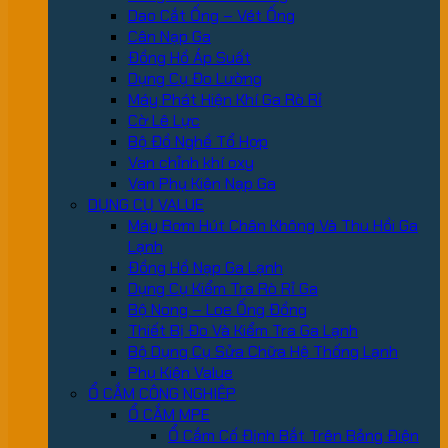
Dao Cắt Ống – Vét Ống
Cân Nạp Ga
Đồng Hồ Áp Suất
Dụng Cụ Đo Lường
Máy Phát Hiện Khí Ga Rò Rỉ
Cờ Lê Lực
Bộ Đồ Nghề Tổ Hợp
Van chỉnh khí oxy
Van Phụ Kiện Nạp Ga
DỤNG CỤ VALUE
Máy Bơm Hút Chân Không Và Thu Hồi Ga
Lạnh
Đồng Hồ Nạp Ga Lạnh
Dụng Cụ Kiểm Tra Rò Rỉ Ga
Bộ Nong – Loe Ống Đồng
Thiết Bị Đo Và Kiểm Tra Ga Lạnh
Bộ Dụng Cụ Sửa Chữa Hệ Thống Lạnh
Phụ Kiện Value
Ổ CẮM CÔNG NGHIỆP
Ổ CẮM MPE
Ổ Cắm Cố Định Bắt Trên Bảng Điện