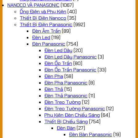
NANOCO VÀ PANASONIC
(1067)
Ống Điện và Phụ Kiện
(40)
Thiết Bị Điện Nanoco
(35)
Thiết Bị Điện Panasonic
(992)
Đèn Âm Trần
(89)
Đèn Led
(119)
Đèn Panasonic
(754)
Đèn Led Dây
(20)
Đèn Led Dây Panasonic
(3)
Đèn Ốp Trần
(80)
Đèn Ốp Trần Panasonic
(33)
Đèn Pha
(58)
Đèn Pha Panasonic
(8)
Đèn Thả
(15)
Đèn Thả Panasonic
(11)
Đèn Treo Tường
(12)
Đèn Treo Tường Panasonic
(12)
Phụ Kiện Đèn Chiếu Sáng
(64)
Thiết Bị Chiếu Sáng
(754)
Đèn Bàn
(27)
Đèn Bàn Panasonic
(19)