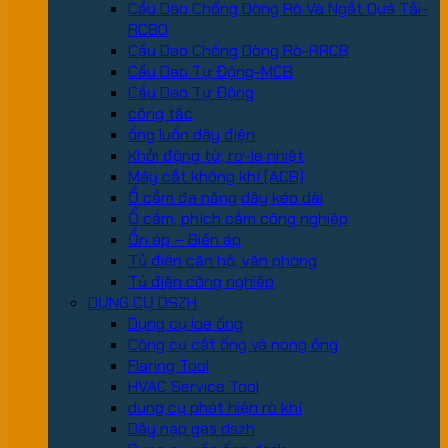
Cầu Dao Chống Dòng Rò Và Ngắt Quá Tải-
RCBO
Cầu Dao Chống Dòng Rò-RRCB
Cầu Dao Tự Động-MCB
Cầu Dao Tự Động
công tắc
ống luồn dây điện
Khởi động từ, rơ-le nhiệt
Máy cắt không khí (ACB)
Ổ cắm đa năng dây kéo dài
Ổ cắm, phích cắm công nghiệp
Ổn áp – Biến áp
Tủ điện căn hộ, văn phòng
Tủ điện công nghiệp
DỤNG CỤ DSZH
Dụng cụ loe ống
Công cụ cắt ống và nong ống
Flaring Tool
HVAC Service Tool
dung cụ phát hiện rò khí
Dây nạp gas dszh