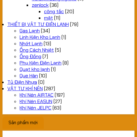
zenlock
(36)
công tắc
(20)
mặt
(11)
THIẾT BỊ VẬT TƯ ĐIỆN LẠNH
(79)
Gas Lạnh
(34)
Linh Kiện Kho Lạnh
(1)
Nhớt Lạnh
(13)
Ống Cách Nhiệt
(5)
Ống Đồng
(7)
Phụ Kiện Điện Lạnh
(8)
Quạt kho lạnh
(1)
Que Hàn
(10)
Tủ Điện Nhựa
(0)
VẬT TƯ KHÍ NÉN
(287)
Khí Nén AIRTAC
(197)
Khí Nén EASUN
(27)
Khí Nén JELPC
(63)
Sản phẩm mới