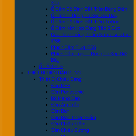
Xéo
Ổ Cắm Cố Định Bắt Trên Bảng Điện
Ổ Cắm Di Động Có Kẹp Giữ Dây
Ổ Cắm Cố Định Bắt Trên Tường
Ổ Cắm Kết Hợp Công Tắc 3 Cực
Cầu Dao Chống Thấm Nước Isolator-
IP66
Phích Cắm Plug IP66
Phích Cắm Loại Di Động Có Kẹp Giữ
Dây
Ổ CẮM PCE
THIẾT BỊ ĐIỆN DÂN DỤNG
Thiết Bị Chiếu Sáng
Đèn MPE
Đèn Panasonic
Bộ Máng Đèn
Đèn Âm Trần
Đèn Bàn
Đèn Báo Thoát Hiểm
Đèn Chiếu Điểm
Đèn Chiếu Gương