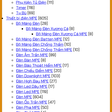
Phụ Kiện Tủ Điện
(111)
Timer
(116)
Tụ Bù
(69)
Thiết bị điện MPE
(605)
Bộ Máng Đèn
(28)
Bộ Máng Đèn Xương Cá
(8)
Bộ Máng Đèn Xương Cá MPE
(8)
Bộ Máng Đèn Batten MPE
(12)
Bộ Máng Đèn Chống Thấm
(10)
Bộ Máng Đèn Chống Thấm MPE
(10)
Đèn Âm Trần MPE
(89)
Đèn Bàn MPE
(8)
Đèn Báo Thoát Hiểm MPE
(17)
Đèn Chiếu Điểm MPE
(20)
Đèn Downlight MPE
(103)
Đèn High Bay MPE
(27)
Đèn Led Dây MPE
(17)
Đèn Led MPE
(119)
Đèn MPE
(604)
Đèn Ốp Trần MPE
(47)
Đèn Pha MPE
(50)