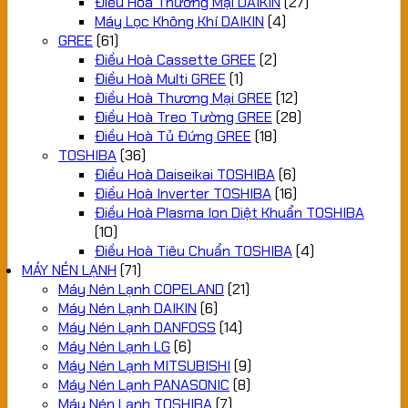
Điều Hoà Thương Mại DAIKIN
(27)
Máy Lọc Không Khí DAIKIN
(4)
GREE
(61)
Điều Hoà Cassette GREE
(2)
Điều Hoà Multi GREE
(1)
Điều Hoà Thương Mại GREE
(12)
Điều Hoà Treo Tường GREE
(28)
Điều Hoà Tủ Đứng GREE
(18)
TOSHIBA
(36)
Điều Hoà Daiseikai TOSHIBA
(6)
Điều Hoà Inverter TOSHIBA
(16)
Điều Hoà Plasma Ion Diệt Khuẩn TOSHIBA
(10)
Điều Hoà Tiêu Chuẩn TOSHIBA
(4)
MÁY NÉN LẠNH
(71)
Máy Nén Lạnh COPELAND
(21)
Máy Nén Lạnh DAIKIN
(6)
Máy Nén Lạnh DANFOSS
(14)
Máy Nén Lạnh LG
(6)
Máy Nén Lạnh MITSUBISHI
(9)
Máy Nén Lạnh PANASONIC
(8)
Máy Nén Lạnh TOSHIBA
(7)