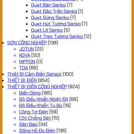
Quạt Bàn Senko
(7)
Quạt Đảo Trần Senko
(1)
Quạt Đứng Senko
(7)
Quạt Hút Tường Senko
(7)
Quạt Lỡ Senko
(5)
Quạt Treo Tường Senko
(12)
SƠN CÔNG NGHIỆP
(138)
JOTUN
(22)
KOVA
(50)
NIPPON
(0)
TOA
(66)
Thiết Bị Cảm Biến Sensor
(100)
THIẾT BỊ ĐIỆN
(854)
THIẾT BỊ ĐIỆN CÔNG NGHIỆP
(824)
Biến Dòng
(195)
Bộ Điều Khiển Nhiệt Độ
(68)
Bộ Điều Khiển Tụ Bù
(19)
Công Tơ Điện
(59)
Cột Chống Sét
(15)
Đèn Báo
(34)
Đồng Hồ Đo Điện
(138)