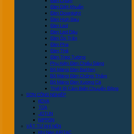
Đèn Chùm
Đèn Diệt Khuẩn
Đèn Downlight
Đèn High Bay
Đèn Led
Đèn Led Dây
Đèn Ốp Trần
Đèn Pha
Đèn Thả
Đèn Treo Tường
Phụ Kiện Đèn Chiếu Sáng
Bộ Máng Đèn Batten
Bộ Máng Đèn Chống Thấm
Bộ Máng Đèn Xương Cá
Thiết Bị Cảm Biến Chuyển Động
SƠN CÔNG NGHIỆP
KOVA
TOA
JOTUN
NIPPON
VẬT TƯ KHÍ NÉN
Khí Nén AIRTAC