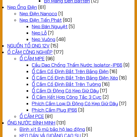
Bộ Máng Đèn Batten
(12)
Nẹp Ống Điện
(61)
Nẹp Điện Nanoco
(1)
Nẹp Điện Tiến Phát
(60)
Nẹp Bán Nguyệt
(5)
Nẹp Lỗ
(7)
Nẹp Vuông
(48)
NGUỒN TỔ ONG 12V
(15)
Ổ CẮM CÔNG NGHIỆP
(177)
Ổ CẮM MPE
(96)
Cầu Dao Chống Thấm Nước Isolator-IP66
(9)
Ổ Cắm Cố Định Bắt Trên Bảng Điện
(16)
Ổ Cắm Cố Định Bắt Trên Bảng Điện Xéo
(16)
Ổ Cắm Cố Định Bắt Trên Tường
(16)
Ổ Cắm Di Động Có Kẹp Giữ Dây
(17)
Ổ Cắm Kết Hợp Công Tắc 3 Cực
(2)
Phích Cắm Loại Di Động Có Kẹp Giữ Dây
(17)
Phích Cắm Plug IP66
(3)
Ổ CẮM PCE
(81)
ỐNG NƯỚC BÌNH MINH
(131)
Bình xịt & mũ bảo hộ lao động
(6)
KEO DÁN VÀ GIOĂNG CAO SU
(2)