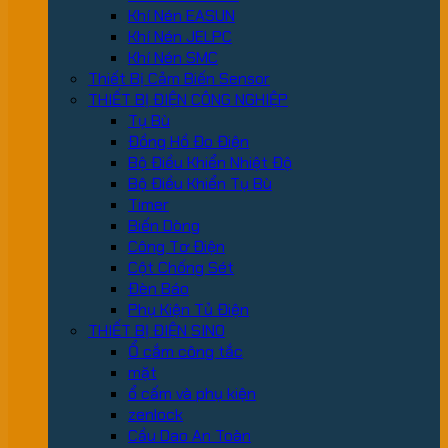
Khí Nén EASUN
Khí Nén JELPC
Khí Nén SMC
Thiết Bị Cảm Biến Sensor
THIẾT BỊ ĐIỆN CÔNG NGHIỆP
Tụ Bù
Đồng Hồ Đo Điện
Bộ Điều Khiển Nhiệt Độ
Bộ Điều Khiển Tụ Bù
Timer
Biến Dòng
Công Tơ Điện
Cột Chống Sét
Đèn Báo
Phụ Kiện Tủ Điện
THIẾT BỊ ĐIỆN SINO
Ổ cắm công tắc
mặt
ổ cấm và phụ kiện
zenlock
Cầu Dao An Toàn