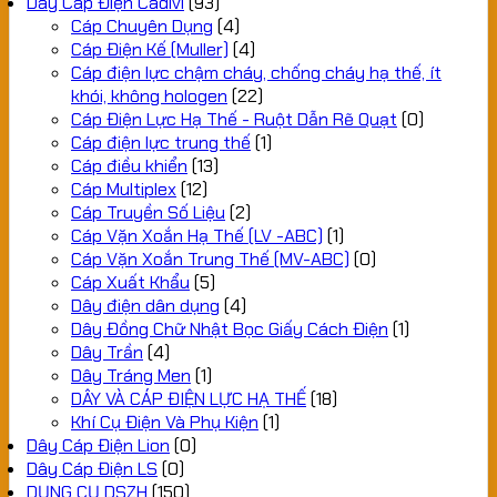
Dây Cáp Điện Cadivi
(93)
Cáp Chuyên Dụng
(4)
Cáp Điện Kế (Muller)
(4)
Cáp điện lực chậm cháy, chống cháy hạ thế, ít
khói, không hologen
(22)
Cáp Điện Lực Hạ Thế - Ruột Dẫn Rẽ Quạt
(0)
Cáp điện lực trung thế
(1)
Cáp điều khiển
(13)
Cáp Multiplex
(12)
Cáp Truyền Số Liệu
(2)
Cáp Vặn Xoắn Hạ Thế (LV -ABC)
(1)
Cáp Vặn Xoắn Trung Thế (MV-ABC)
(0)
Cáp Xuất Khẩu
(5)
Dây điện dân dụng
(4)
Dây Đồng Chữ Nhật Bọc Giấy Cách Điện
(1)
Dây Trần
(4)
Dây Tráng Men
(1)
DÂY VÀ CÁP ĐIỆN LỰC HẠ THẾ
(18)
Khí Cụ Điện Và Phụ Kiện
(1)
Dây Cáp Điện Lion
(0)
Dây Cáp Điện LS
(0)
DỤNG CỤ DSZH
(150)