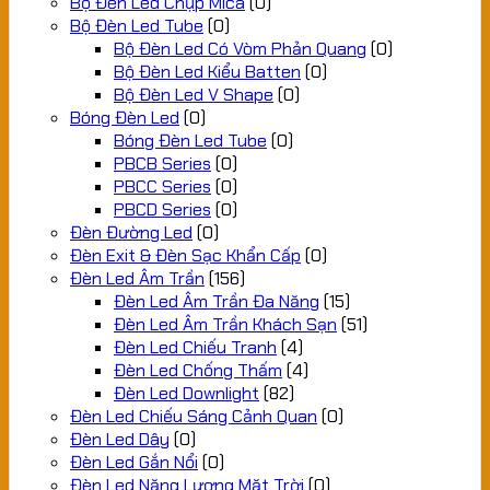
Bộ Đèn Led Chụp Mica
(0)
Bộ Đèn Led Tube
(0)
Bộ Đèn Led Có Vòm Phản Quang
(0)
Bộ Đèn Led Kiểu Batten
(0)
Bộ Đèn Led V Shape
(0)
Bóng Đèn Led
(0)
Bóng Đèn Led Tube
(0)
PBCB Series
(0)
PBCC Series
(0)
PBCD Series
(0)
Đèn Đường Led
(0)
Đèn Exit & Đèn Sạc Khẩn Cấp
(0)
Đèn Led Âm Trần
(156)
Đèn Led Âm Trần Đa Năng
(15)
Đèn Led Âm Trần Khách Sạn
(51)
Đèn Led Chiếu Tranh
(4)
Đèn Led Chống Thấm
(4)
Đèn Led Downlight
(82)
Đèn Led Chiếu Sáng Cảnh Quan
(0)
Đèn Led Dây
(0)
Đèn Led Gắn Nổi
(0)
Đèn Led Năng Lượng Mặt Trời
(0)