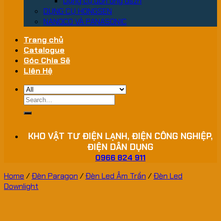
Dụng cụ uốn ống dszh
DỤNG CỤ HONGSEN
NANOCO VÀ PANASONIC
Trang chủ
Catalogue
Góc Chia Sẽ
Liên Hệ
Search
for:
KHO VẬT TƯ ĐIỆN LẠNH, ĐIỆN CÔNG NGHIỆP,
ĐIỆN DÂN DỤNG
0966 824 911
Home
/
Đèn Paragon
/
Đèn Led Âm Trần
/
Đèn Led
Downlight