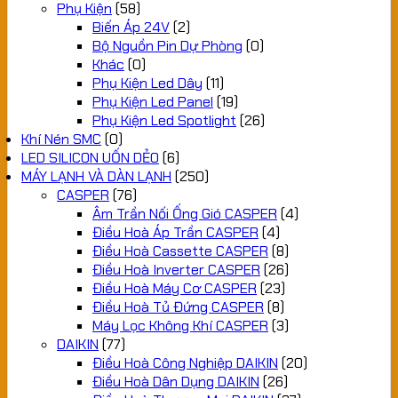
Phụ Kiện
(58)
Biến Áp 24V
(2)
Bộ Nguồn Pin Dự Phòng
(0)
Khác
(0)
Phụ Kiện Led Dây
(11)
Phụ Kiện Led Panel
(19)
Phụ Kiện Led Spotlight
(26)
Khí Nén SMC
(0)
LED SILICON UỐN DẺO
(6)
MÁY LẠNH VÀ DÀN LẠNH
(250)
CASPER
(76)
Âm Trần Nối Ống Gió CASPER
(4)
Điều Hoà Áp Trần CASPER
(4)
Điều Hoà Cassette CASPER
(8)
Điều Hoà Inverter CASPER
(26)
Điều Hoà Máy Cơ CASPER
(23)
Điều Hoà Tủ Đứng CASPER
(8)
Máy Lọc Không Khí CASPER
(3)
DAIKIN
(77)
Điều Hoà Công Nghiệp DAIKIN
(20)
Điều Hoà Dân Dụng DAIKIN
(26)