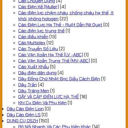
Cáp Chuyên Dụng
(4)
Cáp Điện Kế (Muller)
(4)
Cáp điện lực chậm cháy, chống cháy hạ thế, ít
khói, không hologen
(22)
Cáp Điện Lực Hạ Thế - Ruột Dẫn Rẽ Quạt
(0)
Cáp điện lực trung thế
(1)
Cáp điều khiển
(13)
Cáp Multiplex
(12)
Cáp Truyền Số Liệu
(2)
Cáp Vặn Xoắn Hạ Thế (LV -ABC)
(1)
Cáp Vặn Xoắn Trung Thế (MV-ABC)
(0)
Cáp Xuất Khẩu
(5)
Dây điện dân dụng
(4)
Dây Đồng Chữ Nhật Bọc Giấy Cách Điện
(1)
Dây Trần
(4)
Dây Tráng Men
(1)
DÂY VÀ CÁP ĐIỆN LỰC HẠ THẾ
(18)
Khí Cụ Điện Và Phụ Kiện
(1)
Dây Cáp Điện Lion
(0)
Dây Cáp Điện LS
(0)
DỤNG CỤ DSZH
(150)
Bộ Nối Nhanh Và Các Phụ Kiện Khác
(14)