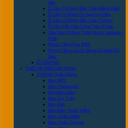
Xéo
Ổ Cắm Cố Định Bắt Trên Bảng Điện
Ổ Cắm Di Động Có Kẹp Giữ Dây
Ổ Cắm Cố Định Bắt Trên Tường
Ổ Cắm Kết Hợp Công Tắc 3 Cực
Cầu Dao Chống Thấm Nước Isolator-
IP66
Phích Cắm Plug IP66
Phích Cắm Loại Di Động Có Kẹp Giữ
Dây
Ổ CẮM PCE
THIẾT BỊ ĐIỆN DÂN DỤNG
Thiết Bị Chiếu Sáng
Đèn MPE
Đèn Panasonic
Bộ Máng Đèn
Đèn Âm Trần
Đèn Bàn
Đèn Báo Thoát Hiểm
Đèn Chiếu Điểm
Đèn Chiếu Gương