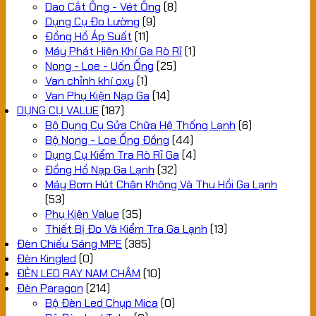
Dao Cắt Ống - Vét Ống
(8)
Dụng Cụ Đo Lường
(9)
Đồng Hồ Áp Suất
(11)
Máy Phát Hiện Khí Ga Rò Rỉ
(1)
Nong - Loe - Uốn Ống
(25)
Van chỉnh khí oxy
(1)
Van Phụ Kiện Nạp Ga
(14)
DỤNG CỤ VALUE
(187)
Bộ Dụng Cụ Sửa Chữa Hệ Thống Lạnh
(6)
Bộ Nong - Loe Ống Đồng
(44)
Dụng Cụ Kiểm Tra Rò Rỉ Ga
(4)
Đồng Hồ Nạp Ga Lạnh
(32)
Máy Bơm Hút Chân Không Và Thu Hồi Ga Lạnh
(53)
Phụ Kiện Value
(35)
Thiết Bị Đo Và Kiểm Tra Ga Lạnh
(13)
Đèn Chiếu Sáng MPE
(385)
Đèn Kingled
(0)
ĐÈN LED RAY NAM CHÂM
(10)
Đèn Paragon
(214)
Bộ Đèn Led Chụp Mica
(0)