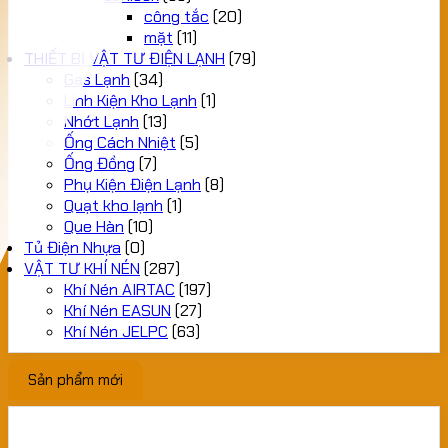
công tắc
(20)
mặt
(11)
THIẾT BỊ VẬT TƯ ĐIỆN LẠNH
(79)
Gas Lạnh
(34)
Linh Kiện Kho Lạnh
(1)
Nhớt Lạnh
(13)
Ống Cách Nhiệt
(5)
Ống Đồng
(7)
Phụ Kiện Điện Lạnh
(8)
Quạt kho lạnh
(1)
Que Hàn
(10)
Tủ Điện Nhựa
(0)
VẬT TƯ KHÍ NÉN
(287)
Khí Nén AIRTAC
(197)
Khí Nén EASUN
(27)
Khí Nén JELPC
(63)
Sản phẩm mới