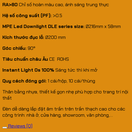
RA>80
Chỉ số hoàn màu cao, ánh sáng trung thực
Hệ số công suất (PF):
>0.5
MPE Led Downlight DLE series size:
Ø216mm x 58mm
Kích thước đục lỗ:
Ø200 mm
Góc chiếu:
90º
Tiêu chuẩn châu Âu
CE ROHS
Instant Light 0s 100%
Sáng tức thì khi mở
Quy cách đóng gói:
1 cái/hộp, 10 cái/thùng
Thân bằng nhựa, thiết kế gọn nhẹ phù hợp cho trang trí nội
thất
Đèn dễ dàng lắp đặt âm trần trên trần thạch cao cho các
công trình: nhà ở, cửa hàng, showroom, văn phòng,…
Reviews (0)