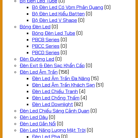
Bộ Đèn Led Tube
(0)
Bộ Đèn Led Có Vòm Phản Quang
(0)
Bộ Đèn Led Kiểu Batten
(0)
Bộ Đèn Led V Shape
(0)
Bóng Đèn Led
(0)
Bóng Đèn Led Tube
(0)
PBCB Series
(0)
PBCC Series
(0)
PBCD Series
(0)
Đèn Đường Led
(0)
Đèn Exit & Đèn Sạc Khẩn Cấp
(0)
Đèn Led Âm Trần
(156)
Đèn Led Âm Trần Đa Năng
(15)
Đèn Led Âm Trần Khách Sạn
(51)
Đèn Led Chiếu Tranh
(4)
Đèn Led Chống Thấm
(4)
Đèn Led Downlight
(82)
Đèn Led Chiếu Sáng Cảnh Quan
(0)
Đèn Led Dây
(0)
Đèn Led Gắn Nổi
(0)
Đèn Led Năng Lượng Mặt Trời
(0)
Đèn Led Pha
(0)