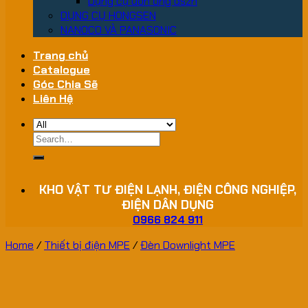
Dụng cụ uốn ống dszh
DỤNG CỤ HONGSEN
NANOCO VÀ PANASONIC
Trang chủ
Catalogue
Góc Chia Sẽ
Liên Hệ
Search
for:
KHO VẬT TƯ ĐIỆN LẠNH, ĐIỆN CÔNG NGHIỆP,
ĐIỆN DÂN DỤNG
0966 824 911
Home
/
Thiết bị điện MPE
/
Đèn Downlight MPE