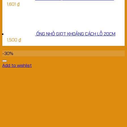
1,601
₫
ỐNG NHỎ GIỌT KHOẢNG CÁCH LỖ 20CM
1,500
₫
-30%
Add to wishlist