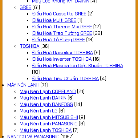
Máy Lọc Không Khí DAIKIN
(4)
GREE
(61)
Điều Hoà Cassette GREE
(2)
Điều Hoà Multi GREE
(1)
Điều Hoà Thương Mại GREE
(12)
Điều Hoà Treo Tường GREE
(28)
Điều Hoà Tủ Đứng GREE
(18)
TOSHIBA
(36)
Điều Hoà Daiseikai TOSHIBA
(6)
Điều Hoà Inverter TOSHIBA
(16)
Điều Hoà Plasma Ion Diệt Khuẩn TOSHIBA
(10)
Điều Hoà Tiêu Chuẩn TOSHIBA
(4)
MÁY NÉN LẠNH
(71)
Máy Nén Lạnh COPELAND
(21)
Máy Nén Lạnh DAIKIN
(6)
Máy Nén Lạnh DANFOSS
(14)
Máy Nén Lạnh LG
(6)
Máy Nén Lạnh MITSUBISHI
(9)
Máy Nén Lạnh PANASONIC
(8)
Máy Nén Lạnh TOSHIBA
(7)
NANOCO VÀ PANASONIC
(1067)