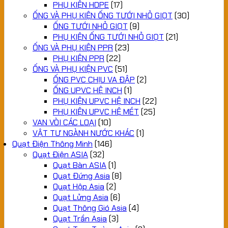
PHỤ KIỆN HDPE
(17)
ỐNG VÀ PHỤ KIỆN ỐNG TƯỚI NHỎ GIỌT
(30)
ỐNG TƯỚI NHỎ GIỌT
(9)
PHỤ KIỆN ỐNG TƯỚI NHỎ GIỌT
(21)
ỐNG VÀ PHỤ KIỆN PPR
(23)
PHỤ KIỆN PPR
(22)
ỐNG VÀ PHỤ KIỆN PVC
(51)
ỐNG PVC CHỊU VA ĐẬP
(2)
ỐNG UPVC HỆ INCH
(1)
PHỤ KIỆN UPVC HỆ INCH
(22)
PHỤ KIỆN UPVC HỆ MÉT
(25)
VAN VÒI CÁC LOẠI
(10)
VẬT TƯ NGÀNH NƯỚC KHÁC
(1)
Quạt Điện Thông Minh
(146)
Quạt Điện ASIA
(32)
Quạt Bàn ASIA
(1)
Quạt Đứng Asia
(8)
Quạt Hộp Asia
(2)
Quạt Lửng Asia
(6)
Quạt Thông Gió Asia
(4)
Quạt Trần Asia
(3)