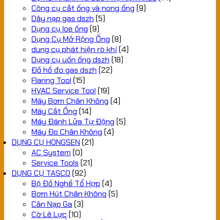
Công cụ cắt ống và nong ống
(9)
Dây nạp gas dszh
(5)
Dụng cụ loe ống
(9)
Dụng Cụ Mở Rộng Ống
(8)
dung cụ phát hiện rò khí
(4)
Dụng cụ uốn ống dszh
(18)
Đồ hồ đo gas dszh
(22)
Flaring Tool
(15)
HVAC Service Tool
(19)
Máy Bơm Chân Không
(4)
Máy Cắt Ống
(14)
Máy Đánh Lửa Tự Động
(5)
Máy Đo Chân Không
(4)
DỤNG CỤ HONGSEN
(21)
AC System
(0)
Service Tools
(21)
DỤNG CỤ TASCO
(92)
Bộ Đồ Nghề Tổ Hợp
(4)
Bơm Hút Chân Không
(5)
Cân Nạp Ga
(3)
Cờ Lê Lực
(10)