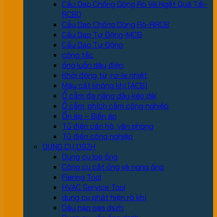
Cầu Dao Chống Dòng Rò Và Ngắt Quá Tải-
RCBO
Cầu Dao Chống Dòng Rò-RRCB
Cầu Dao Tự Động-MCB
Cầu Dao Tự Động
công tắc
ống luồn dây điện
Khởi động từ, rơ-le nhiệt
Máy cắt không khí (ACB)
Ổ cắm đa năng dây kéo dài
Ổ cắm, phích cắm công nghiệp
Ổn áp – Biến áp
Tủ điện căn hộ, văn phòng
Tủ điện công nghiệp
DỤNG CỤ DSZH
Dụng cụ loe ống
Công cụ cắt ống và nong ống
Flaring Tool
HVAC Service Tool
dung cụ phát hiện rò khí
Dây nạp gas dszh