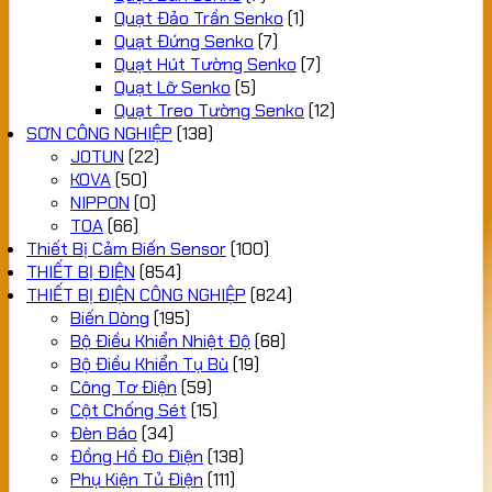
Quạt Đảo Trần Senko
(1)
Quạt Đứng Senko
(7)
Quạt Hút Tường Senko
(7)
Quạt Lỡ Senko
(5)
Quạt Treo Tường Senko
(12)
SƠN CÔNG NGHIỆP
(138)
JOTUN
(22)
KOVA
(50)
NIPPON
(0)
TOA
(66)
Thiết Bị Cảm Biến Sensor
(100)
THIẾT BỊ ĐIỆN
(854)
THIẾT BỊ ĐIỆN CÔNG NGHIỆP
(824)
Biến Dòng
(195)
Bộ Điều Khiển Nhiệt Độ
(68)
Bộ Điều Khiển Tụ Bù
(19)
Công Tơ Điện
(59)
Cột Chống Sét
(15)
Đèn Báo
(34)
Đồng Hồ Đo Điện
(138)
Phụ Kiện Tủ Điện
(111)