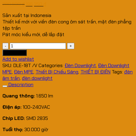
280,500
₫
196,350
₫
Sản xuất tại Indonesia
Thiết kế mới với viền đèn cong ôm sát trần, mặt đèn phẳng
tệp trần
Pát móc kiểu mới, dễ lắp đặt
ĐÈN
LED
Add to cart
DOWNLIGHT
Add to wishlist
MPE
SKU:
DLE-18T /V
Categories:
Đèn Downlight
,
Đèn Downlight
DLE
MPE
,
Đèn MPE
,
Thiết Bị Chiếu Sáng
,
THIẾT BỊ ĐIỆN
Tags:
đèn
18W
âm trần
,
đèn downlight
quantity
Description
Quang thông:
1.650 lm
Điện áp:
100-240VAC
Chip LED:
SMD 2835
Tuổi thọ:
30.000 giờ