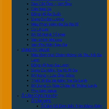
Dao Cắt Ống – Vét Ống
Cân Nạp Ga
Đồng Hồ Áp Suất
Dụng Cụ Đo Lường
Máy Phát Hiện Khí Ga Rò Rỉ
Cờ Lê Lực
Bộ Đồ Nghề Tổ Hợp
Van chỉnh khí oxy
Van Phụ Kiện Nạp Ga
DỤNG CỤ VALUE
Máy Bơm Hút Chân Không Và Thu Hồi Ga
Lạnh
Đồng Hồ Nạp Ga Lạnh
Dụng Cụ Kiểm Tra Rò Rỉ Ga
Bộ Nong – Loe Ống Đồng
Thiết Bị Đo Và Kiểm Tra Ga Lạnh
Bộ Dụng Cụ Sửa Chữa Hệ Thống Lạnh
Phụ Kiện Value
Ổ CẮM CÔNG NGHIỆP
Ổ CẮM MPE
Ổ Cắm Cố Định Bắt Trên Bảng Điện