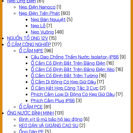
Nẹp Ống Điện
(61)
Nẹp Điện Nanoco
(1)
Nẹp Điện Tiến Phát
(60)
Nẹp Bán Nguyệt
(5)
Nẹp Lỗ
(7)
Nẹp Vuông
(48)
NGUỒN TỔ ONG 12V
(15)
Ổ CẮM CÔNG NGHIỆP
(177)
Ổ CẮM MPE
(96)
Cầu Dao Chống Thấm Nước Isolator-IP66
(9)
Ổ Cắm Cố Định Bắt Trên Bảng Điện
(16)
Ổ Cắm Cố Định Bắt Trên Bảng Điện Xéo
(16)
Ổ Cắm Cố Định Bắt Trên Tường
(16)
Ổ Cắm Di Động Có Kẹp Giữ Dây
(17)
Ổ Cắm Kết Hợp Công Tắc 3 Cực
(2)
Phích Cắm Loại Di Động Có Kẹp Giữ Dây
(17)
Phích Cắm Plug IP66
(3)
Ổ CẮM PCE
(81)
ỐNG NƯỚC BÌNH MINH
(131)
Bình xịt & mũ bảo hộ lao động
(6)
KEO DÁN VÀ GIOĂNG CAO SU
(2)
Ống Gân PE
(5)