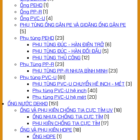
Ống PEHD
(1)
Ống PP-R
(1)
Ống PVC-U
(4)
PHỤ TÙNG ỐNG GÂN PE VÀ GIOĂNG ỐNG GÂN PE
(5)
Phụ tùng PEHD
(23)
PHỤ TÙNG ĐÚC - HÀN ĐIỆN TRỞ
(6)
PHỤ TÙNG ĐÚC - HÀN ĐỐI ĐẦU
(5)
PHỤ TÙNG THỦ CÔNG
(12)
Phụ Tùng PP-R
(23)
PHỤ TÙNG PP-R NHỰA BÌNH MINH
(23)
Phụ tùng PVC-U
(61)
PHỤ TÙNG PVC-U CHUYỂN HỆ INCH - MÉT
(3)
Phụ tùng PVC-U hệ inch
(40)
Phụ tùng PVC-U hệ mét
(20)
ỐNG NƯỚC DEKKO
(151)
ỐNG VÀ PHỤ KIỆN CHỐNG TIA CỰC TÍM UV
(18)
ỐNG NHỰA CHỐNG TIA CỰC TÍM
(1)
PHỤ KIỆN CHỐNG TIA CỰC TÍM
(17)
ỐNG VÀ PHỤ KIỆN HDPE
(18)
ỐNG HDPE
(1)