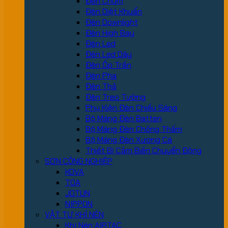
Đèn Chùm
Đèn Diệt Khuẩn
Đèn Downlight
Đèn High Bay
Đèn Led
Đèn Led Dây
Đèn Ốp Trần
Đèn Pha
Đèn Thả
Đèn Treo Tường
Phụ Kiện Đèn Chiếu Sáng
Bộ Máng Đèn Batten
Bộ Máng Đèn Chống Thấm
Bộ Máng Đèn Xương Cá
Thiết Bị Cảm Biến Chuyển Động
SƠN CÔNG NGHIỆP
KOVA
TOA
JOTUN
NIPPON
VẬT TƯ KHÍ NÉN
Khí Nén AIRTAC