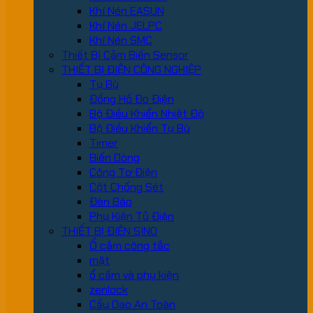
Khí Nén EASUN
Khí Nén JELPC
Khí Nén SMC
Thiết Bị Cảm Biến Sensor
THIẾT BỊ ĐIỆN CÔNG NGHIỆP
Tụ Bù
Đồng Hồ Đo Điện
Bộ Điều Khiển Nhiệt Độ
Bộ Điều Khiển Tụ Bù
Timer
Biến Dòng
Công Tơ Điện
Cột Chống Sét
Đèn Báo
Phụ Kiện Tủ Điện
THIẾT BỊ ĐIỆN SINO
Ổ cắm công tắc
mặt
ổ cấm và phụ kiện
zenlock
Cầu Dao An Toàn