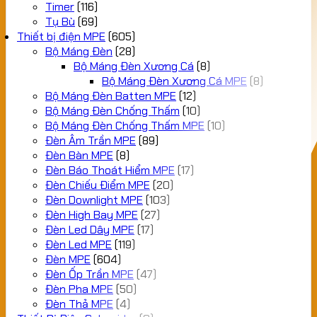
Timer
(116)
Tụ Bù
(69)
Thiết bị điện MPE
(605)
Bộ Máng Đèn
(28)
Bộ Máng Đèn Xương Cá
(8)
Bộ Máng Đèn Xương Cá MPE
(8)
Bộ Máng Đèn Batten MPE
(12)
Bộ Máng Đèn Chống Thấm
(10)
Bộ Máng Đèn Chống Thấm MPE
(10)
Đèn Âm Trần MPE
(89)
Đèn Bàn MPE
(8)
Đèn Báo Thoát Hiểm MPE
(17)
Đèn Chiếu Điểm MPE
(20)
Đèn Downlight MPE
(103)
Đèn High Bay MPE
(27)
Đèn Led Dây MPE
(17)
Đèn Led MPE
(119)
Đèn MPE
(604)
Đèn Ốp Trần MPE
(47)
Đèn Pha MPE
(50)
Đèn Thả MPE
(4)