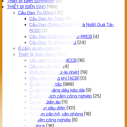
Thiết Bị Điện Schneider
(0)
THIẾT BỊ ĐIỆN SINO
(1169)
Cầu Dao Tự Động
(35)
Cầu Dao An Toàn
(4)
Cầu Dao Chống Dòng Rò Và Ngắt Quá Tải-
RCBO
(2)
Cầu Dao Chống Dòng Rò-RRCB
(4)
Cầu Dao Tự Động-MCB
(24)
ổ cấm và phụ kiện
(5)
Thiết Bị Điện Sino
(1134)
cầu dao tự động MCCB
(16)
Dây và cáp điện
(4)
Khởi động từ, rơ-le nhiệt
(19)
Máy cắt không khí (ACB)
(0)
Ổ cắm công tắc
(889)
Ổ cắm đa năng dây kéo dài
(9)
Ổ cắm, phích cắm công nghiệp
(25)
Ổn áp - Biến áp
(11)
ống luồn dây điện
(101)
Tủ điện căn hộ, văn phòng
(18)
Tủ điện công nghiệp
(6)
zenlock
(36)