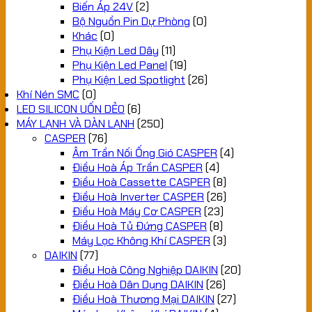
Biến Áp 24V
(2)
Bộ Nguồn Pin Dự Phòng
(0)
Khác
(0)
Phụ Kiện Led Dây
(11)
Phụ Kiện Led Panel
(19)
Phụ Kiện Led Spotlight
(26)
Khí Nén SMC
(0)
LED SILICON UỐN DẺO
(6)
MÁY LẠNH VÀ DÀN LẠNH
(250)
CASPER
(76)
Âm Trần Nối Ống Gió CASPER
(4)
Điều Hoà Áp Trần CASPER
(4)
Điều Hoà Cassette CASPER
(8)
Điều Hoà Inverter CASPER
(26)
Điều Hoà Máy Cơ CASPER
(23)
Điều Hoà Tủ Đứng CASPER
(8)
Máy Lọc Không Khí CASPER
(3)
DAIKIN
(77)
Điều Hoà Công Nghiệp DAIKIN
(20)
Điều Hoà Dân Dụng DAIKIN
(26)
Điều Hoà Thương Mại DAIKIN
(27)