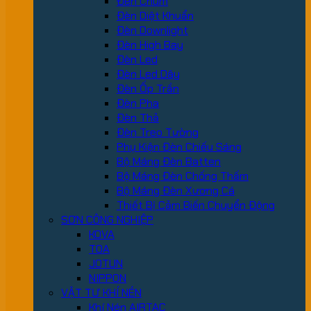
Đèn Chùm
Đèn Diệt Khuẩn
Đèn Downlight
Đèn High Bay
Đèn Led
Đèn Led Dây
Đèn Ốp Trần
Đèn Pha
Đèn Thả
Đèn Treo Tường
Phụ Kiện Đèn Chiếu Sáng
Bộ Máng Đèn Batten
Bộ Máng Đèn Chống Thấm
Bộ Máng Đèn Xương Cá
Thiết Bị Cảm Biến Chuyển Động
SƠN CÔNG NGHIỆP
KOVA
TOA
JOTUN
NIPPON
VẬT TƯ KHÍ NÉN
Khí Nén AIRTAC