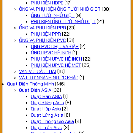
PHỤ KIỆN HDPE
(17)
ỐNG VÀ PHỤ KIỆN ỐNG TƯỚI NHỎ GIỌT
(30)
ỐNG TƯỚI NHỎ GIỌT
(9)
PHỤ KIỆN ỐNG TƯỚI NHỎ GIỌT
(21)
ỐNG VÀ PHỤ KIỆN PPR
(23)
PHỤ KIỆN PPR
(22)
ỐNG VÀ PHỤ KIỆN PVC
(51)
ỐNG PVC CHỊU VA ĐẬP
(2)
ỐNG UPVC HỆ INCH
(1)
PHỤ KIỆN UPVC HỆ INCH
(22)
PHỤ KIỆN UPVC HỆ MÉT
(25)
VAN VÒI CÁC LOẠI
(10)
VẬT TƯ NGÀNH NƯỚC KHÁC
(1)
Quạt Điện Thông Minh
(146)
Quạt Điện ASIA
(32)
Quạt Bàn ASIA
(1)
Quạt Đứng Asia
(8)
Quạt Hộp Asia
(2)
Quạt Lửng Asia
(6)
Quạt Thông Gió Asia
(4)
Quạt Trần Asia
(3)