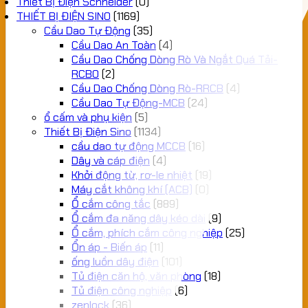
Thiết Bị Điện Schneider
(0)
THIẾT BỊ ĐIỆN SINO
(1169)
Cầu Dao Tự Động
(35)
Cầu Dao An Toàn
(4)
Cầu Dao Chống Dòng Rò Và Ngắt Quá Tải-
RCBO
(2)
Cầu Dao Chống Dòng Rò-RRCB
(4)
Cầu Dao Tự Động-MCB
(24)
ổ cấm và phụ kiện
(5)
Thiết Bị Điện Sino
(1134)
cầu dao tự động MCCB
(16)
Dây và cáp điện
(4)
Khởi động từ, rơ-le nhiệt
(19)
Máy cắt không khí (ACB)
(0)
Ổ cắm công tắc
(889)
Ổ cắm đa năng dây kéo dài
(9)
Ổ cắm, phích cắm công nghiệp
(25)
Ổn áp - Biến áp
(11)
ống luồn dây điện
(101)
Tủ điện căn hộ, văn phòng
(18)
Tủ điện công nghiệp
(6)
zenlock
(36)