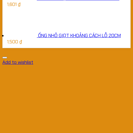
1,601
₫
ỐNG NHỎ GIỌT KHOẢNG CÁCH LỖ 20CM
1,500
₫
Add to wishlist