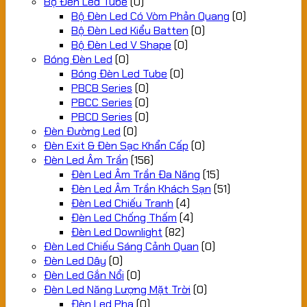
Bộ Đèn Led Tube
(0)
Bộ Đèn Led Có Vòm Phản Quang
(0)
Bộ Đèn Led Kiểu Batten
(0)
Bộ Đèn Led V Shape
(0)
Bóng Đèn Led
(0)
Bóng Đèn Led Tube
(0)
PBCB Series
(0)
PBCC Series
(0)
PBCD Series
(0)
Đèn Đường Led
(0)
Đèn Exit & Đèn Sạc Khẩn Cấp
(0)
Đèn Led Âm Trần
(156)
Đèn Led Âm Trần Đa Năng
(15)
Đèn Led Âm Trần Khách Sạn
(51)
Đèn Led Chiếu Tranh
(4)
Đèn Led Chống Thấm
(4)
Đèn Led Downlight
(82)
Đèn Led Chiếu Sáng Cảnh Quan
(0)
Đèn Led Dây
(0)
Đèn Led Gắn Nổi
(0)
Đèn Led Năng Lượng Mặt Trời
(0)
Đèn Led Pha
(0)