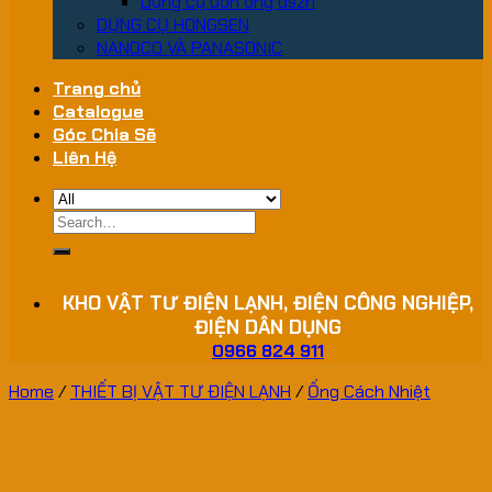
Dụng cụ uốn ống dszh
DỤNG CỤ HONGSEN
NANOCO VÀ PANASONIC
Trang chủ
Catalogue
Góc Chia Sẽ
Liên Hệ
Search
for:
KHO VẬT TƯ ĐIỆN LẠNH, ĐIỆN CÔNG NGHIỆP,
ĐIỆN DÂN DỤNG
0966 824 911
Home
/
THIẾT BỊ VẬT TƯ ĐIỆN LẠNH
/
Ống Cách Nhiệt