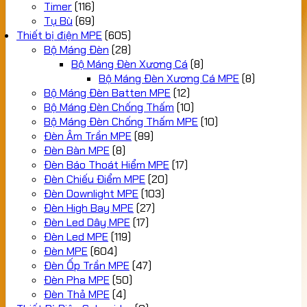
Timer
(116)
Tụ Bù
(69)
Thiết bị điện MPE
(605)
Bộ Máng Đèn
(28)
Bộ Máng Đèn Xương Cá
(8)
Bộ Máng Đèn Xương Cá MPE
(8)
Bộ Máng Đèn Batten MPE
(12)
Bộ Máng Đèn Chống Thấm
(10)
Bộ Máng Đèn Chống Thấm MPE
(10)
Đèn Âm Trần MPE
(89)
Đèn Bàn MPE
(8)
Đèn Báo Thoát Hiểm MPE
(17)
Đèn Chiếu Điểm MPE
(20)
Đèn Downlight MPE
(103)
Đèn High Bay MPE
(27)
Đèn Led Dây MPE
(17)
Đèn Led MPE
(119)
Đèn MPE
(604)
Đèn Ốp Trần MPE
(47)
Đèn Pha MPE
(50)
Đèn Thả MPE
(4)