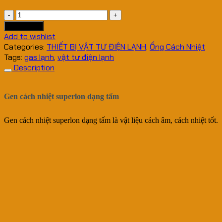
Gen
cách
Add to cart
nhiệt
Add to wishlist
superlon
Categories:
THIẾT BỊ VẬT TƯ ĐIỆN LẠNH
,
Ống Cách Nhiệt
dạng
Tags:
gas lạnh
,
vật tư điện lạnh
tấm
Description
quantity
Gen cách nhiệt superlon dạng tấm
Gen cách nhiệt superlon dạng tấm là vật liệu cách âm, cách nhiệt tốt.