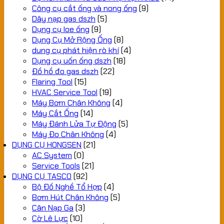
Công cụ cắt ống và nong ống
(9)
Dây nạp gas dszh
(5)
Dụng cụ loe ống
(9)
Dụng Cụ Mở Rộng Ống
(8)
dung cụ phát hiện rò khí
(4)
Dụng cụ uốn ống dszh
(18)
Đồ hồ đo gas dszh
(22)
Flaring Tool
(15)
HVAC Service Tool
(19)
Máy Bơm Chân Không
(4)
Máy Cắt Ống
(14)
Máy Đánh Lửa Tự Động
(5)
Máy Đo Chân Không
(4)
DỤNG CỤ HONGSEN
(21)
AC System
(0)
Service Tools
(21)
DỤNG CỤ TASCO
(92)
Bộ Đồ Nghề Tổ Hợp
(4)
Bơm Hút Chân Không
(5)
Cân Nạp Ga
(3)
Cờ Lê Lực
(10)