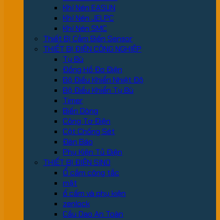
Khí Nén EASUN
Khí Nén JELPC
Khí Nén SMC
Thiết Bị Cảm Biến Sensor
THIẾT BỊ ĐIỆN CÔNG NGHIỆP
Tụ Bù
Đồng Hồ Đo Điện
Bộ Điều Khiển Nhiệt Độ
Bộ Điều Khiển Tụ Bù
Timer
Biến Dòng
Công Tơ Điện
Cột Chống Sét
Đèn Báo
Phụ Kiện Tủ Điện
THIẾT BỊ ĐIỆN SINO
Ổ cắm công tắc
mặt
ổ cấm và phụ kiện
zenlock
Cầu Dao An Toàn