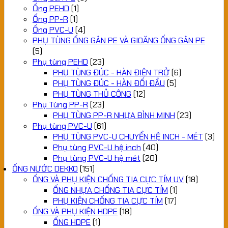
Ống PEHD
(1)
Ống PP-R
(1)
Ống PVC-U
(4)
PHỤ TÙNG ỐNG GÂN PE VÀ GIOĂNG ỐNG GÂN PE
(5)
Phụ tùng PEHD
(23)
PHỤ TÙNG ĐÚC - HÀN ĐIỆN TRỞ
(6)
PHỤ TÙNG ĐÚC - HÀN ĐỐI ĐẦU
(5)
PHỤ TÙNG THỦ CÔNG
(12)
Phụ Tùng PP-R
(23)
PHỤ TÙNG PP-R NHỰA BÌNH MINH
(23)
Phụ tùng PVC-U
(61)
PHỤ TÙNG PVC-U CHUYỂN HỆ INCH - MÉT
(3)
Phụ tùng PVC-U hệ inch
(40)
Phụ tùng PVC-U hệ mét
(20)
ỐNG NƯỚC DEKKO
(151)
ỐNG VÀ PHỤ KIỆN CHỐNG TIA CỰC TÍM UV
(18)
ỐNG NHỰA CHỐNG TIA CỰC TÍM
(1)
PHỤ KIỆN CHỐNG TIA CỰC TÍM
(17)
ỐNG VÀ PHỤ KIỆN HDPE
(18)
ỐNG HDPE
(1)