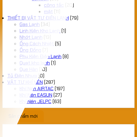
công tắc
(20)
mặt
(11)
THIẾT BỊ VẬT TƯ ĐIỆN LẠNH
(79)
Gas Lạnh
(34)
Linh Kiện Kho Lạnh
(1)
Nhớt Lạnh
(13)
Ống Cách Nhiệt
(5)
Ống Đồng
(7)
Phụ Kiện Điện Lạnh
(8)
Quạt kho lạnh
(1)
Que Hàn
(10)
Tủ Điện Nhựa
(0)
VẬT TƯ KHÍ NÉN
(287)
Khí Nén AIRTAC
(197)
Khí Nén EASUN
(27)
Khí Nén JELPC
(63)
Sản phẩm mới