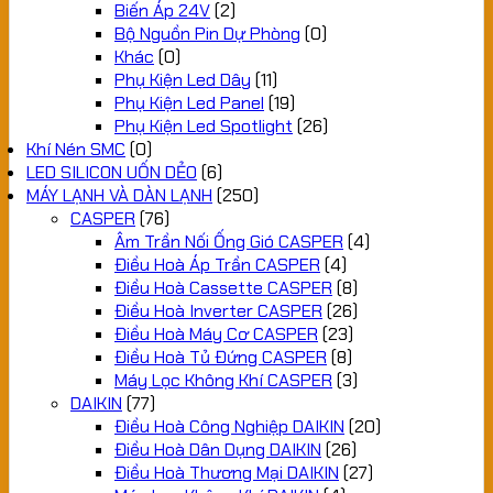
Biến Áp 24V
(2)
Bộ Nguồn Pin Dự Phòng
(0)
Khác
(0)
Phụ Kiện Led Dây
(11)
Phụ Kiện Led Panel
(19)
Phụ Kiện Led Spotlight
(26)
Khí Nén SMC
(0)
LED SILICON UỐN DẺO
(6)
MÁY LẠNH VÀ DÀN LẠNH
(250)
CASPER
(76)
Âm Trần Nối Ống Gió CASPER
(4)
Điều Hoà Áp Trần CASPER
(4)
Điều Hoà Cassette CASPER
(8)
Điều Hoà Inverter CASPER
(26)
Điều Hoà Máy Cơ CASPER
(23)
Điều Hoà Tủ Đứng CASPER
(8)
Máy Lọc Không Khí CASPER
(3)
DAIKIN
(77)
Điều Hoà Công Nghiệp DAIKIN
(20)
Điều Hoà Dân Dụng DAIKIN
(26)
Điều Hoà Thương Mại DAIKIN
(27)