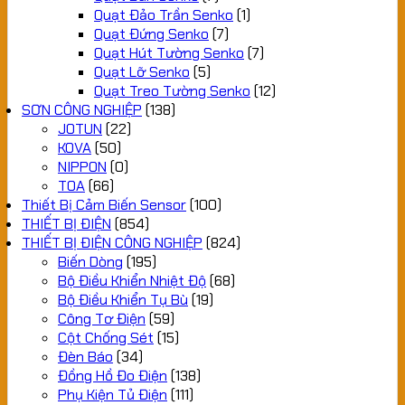
Quạt Đảo Trần Senko
(1)
Quạt Đứng Senko
(7)
Quạt Hút Tường Senko
(7)
Quạt Lỡ Senko
(5)
Quạt Treo Tường Senko
(12)
SƠN CÔNG NGHIỆP
(138)
JOTUN
(22)
KOVA
(50)
NIPPON
(0)
TOA
(66)
Thiết Bị Cảm Biến Sensor
(100)
THIẾT BỊ ĐIỆN
(854)
THIẾT BỊ ĐIỆN CÔNG NGHIỆP
(824)
Biến Dòng
(195)
Bộ Điều Khiển Nhiệt Độ
(68)
Bộ Điều Khiển Tụ Bù
(19)
Công Tơ Điện
(59)
Cột Chống Sét
(15)
Đèn Báo
(34)
Đồng Hồ Đo Điện
(138)
Phụ Kiện Tủ Điện
(111)