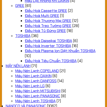
Máy Lọc Không Khí DAIKIN
(4)
GREE
(61)
Điều Hoà Cassette GREE
(2)
Điều Hoà Multi GREE
(1)
Điều Hoà Thương Mại GREE
(12)
Điều Hoà Treo Tường GREE
(28)
Điều Hoà Tủ Đứng GREE
(18)
TOSHIBA
(36)
Điều Hoà Daiseikai TOSHIBA
(6)
Điều Hoà Inverter TOSHIBA
(16)
Điều Hoà Plasma Ion Diệt Khuẩn TOSHIBA
(10)
Điều Hoà Tiêu Chuẩn TOSHIBA
(4)
MÁY NÉN LẠNH
(71)
Máy Nén Lạnh COPELAND
(21)
Máy Nén Lạnh DAIKIN
(6)
Máy Nén Lạnh DANFOSS
(14)
Máy Nén Lạnh LG
(6)
Máy Nén Lạnh MITSUBISHI
(9)
Máy Nén Lạnh PANASONIC
(8)
Máy Nén Lạnh TOSHIBA
(7)
NANOCO VÀ PANASONIC
(1067)