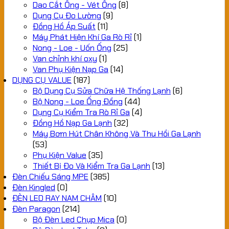
Dao Cắt Ống - Vét Ống
(8)
Dụng Cụ Đo Lường
(9)
Đồng Hồ Áp Suất
(11)
Máy Phát Hiện Khí Ga Rò Rỉ
(1)
Nong - Loe - Uốn Ống
(25)
Van chỉnh khí oxy
(1)
Van Phụ Kiện Nạp Ga
(14)
DỤNG CỤ VALUE
(187)
Bộ Dụng Cụ Sửa Chữa Hệ Thống Lạnh
(6)
Bộ Nong - Loe Ống Đồng
(44)
Dụng Cụ Kiểm Tra Rò Rỉ Ga
(4)
Đồng Hồ Nạp Ga Lạnh
(32)
Máy Bơm Hút Chân Không Và Thu Hồi Ga Lạnh
(53)
Phụ Kiện Value
(35)
Thiết Bị Đo Và Kiểm Tra Ga Lạnh
(13)
Đèn Chiếu Sáng MPE
(385)
Đèn Kingled
(0)
ĐÈN LED RAY NAM CHÂM
(10)
Đèn Paragon
(214)
Bộ Đèn Led Chụp Mica
(0)