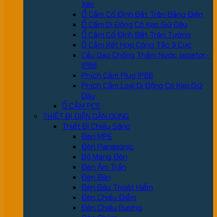
Xéo
Ổ Cắm Cố Định Bắt Trên Bảng Điện
Ổ Cắm Di Động Có Kẹp Giữ Dây
Ổ Cắm Cố Định Bắt Trên Tường
Ổ Cắm Kết Hợp Công Tắc 3 Cực
Cầu Dao Chống Thấm Nước Isolator-
IP66
Phích Cắm Plug IP66
Phích Cắm Loại Di Động Có Kẹp Giữ
Dây
Ổ CẮM PCE
THIẾT BỊ ĐIỆN DÂN DỤNG
Thiết Bị Chiếu Sáng
Đèn MPE
Đèn Panasonic
Bộ Máng Đèn
Đèn Âm Trần
Đèn Bàn
Đèn Báo Thoát Hiểm
Đèn Chiếu Điểm
Đèn Chiếu Gương