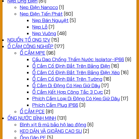
Nẹp Ống Điện
(61)
Nẹp Điện Nanoco
(1)
Nẹp Điện Tiến Phát
(60)
Nẹp Bán Nguyệt
(5)
Nẹp Lỗ
(7)
Nẹp Vuông
(48)
NGUỒN TỔ ONG 12V
(15)
Ổ CẮM CÔNG NGHIỆP
(177)
Ổ CẮM MPE
(96)
Cầu Dao Chống Thấm Nước Isolator-IP66
(9)
Ổ Cắm Cố Định Bắt Trên Bảng Điện
(16)
Ổ Cắm Cố Định Bắt Trên Bảng Điện Xéo
(16)
Ổ Cắm Cố Định Bắt Trên Tường
(16)
Ổ Cắm Di Động Có Kẹp Giữ Dây
(17)
Ổ Cắm Kết Hợp Công Tắc 3 Cực
(2)
Phích Cắm Loại Di Động Có Kẹp Giữ Dây
(17)
Phích Cắm Plug IP66
(3)
Ổ CẮM PCE
(81)
ỐNG NƯỚC BÌNH MINH
(131)
Bình xịt & mũ bảo hộ lao động
(6)
KEO DÁN VÀ GIOĂNG CAO SU
(2)
Ống Gân PE
(5)