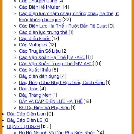
Cáp Chuyên Dụng
(4)
Cáp Điện Kế (Muller)
(4)
Cáp điện lực chậm cháy, chống cháy hạ thế, ít
khói, không hologen
(22)
Cáp Điện Lực Hạ Thế - Ruột Dẫn Rẽ Quạt
(0)
Cáp điện lực trung thế
(1)
Cáp điều khiển
(13)
Cáp Multiplex
(12)
Cáp Truyền Số Liệu
(2)
Cáp Vặn Xoắn Hạ Thế (LV -ABC)
(1)
Cáp Vặn Xoắn Trung Thế (MV-ABC)
(0)
Cáp Xuất Khẩu
(5)
Dây điện dân dụng
(4)
Dây Đồng Chữ Nhật Bọc Giấy Cách Điện
(1)
Dây Trần
(4)
Dây Tráng Men
(1)
DÂY VÀ CÁP ĐIỆN LỰC HẠ THẾ
(18)
Khí Cụ Điện Và Phụ Kiện
(1)
Dây Cáp Điện Lion
(0)
Dây Cáp Điện LS
(0)
DỤNG CỤ DSZH
(150)
Bộ Nối Nhanh Và Các Phụ Kiện Khác
(14)