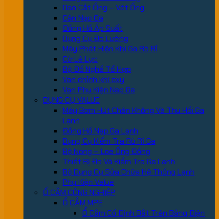
Dao Cắt Ống – Vét Ống
Cân Nạp Ga
Đồng Hồ Áp Suất
Dụng Cụ Đo Lường
Máy Phát Hiện Khí Ga Rò Rỉ
Cờ Lê Lực
Bộ Đồ Nghề Tổ Hợp
Van chỉnh khí oxy
Van Phụ Kiện Nạp Ga
DỤNG CỤ VALUE
Máy Bơm Hút Chân Không Và Thu Hồi Ga
Lạnh
Đồng Hồ Nạp Ga Lạnh
Dụng Cụ Kiểm Tra Rò Rỉ Ga
Bộ Nong – Loe Ống Đồng
Thiết Bị Đo Và Kiểm Tra Ga Lạnh
Bộ Dụng Cụ Sửa Chữa Hệ Thống Lạnh
Phụ Kiện Value
Ổ CẮM CÔNG NGHIỆP
Ổ CẮM MPE
Ổ Cắm Cố Định Bắt Trên Bảng Điện