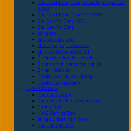
Cầu Dao Chống Dòng Rò Và Ngắt Quá Tải-
RCBO
Cầu Dao Chống Dòng Rò-RRCB
Cầu Dao Tự Động-MCB
Cầu Dao Tự Động
công tắc
ống luồn dây điện
Khởi động từ, rơ-le nhiệt
Máy cắt không khí (ACB)
Ổ cắm đa năng dây kéo dài
Ổ cắm, phích cắm công nghiệp
Ổn áp – Biến áp
Tủ điện căn hộ, văn phòng
Tủ điện công nghiệp
DỤNG CỤ DSZH
Dụng cụ loe ống
Công cụ cắt ống và nong ống
Flaring Tool
HVAC Service Tool
dung cụ phát hiện rò khí
Dây nạp gas dszh