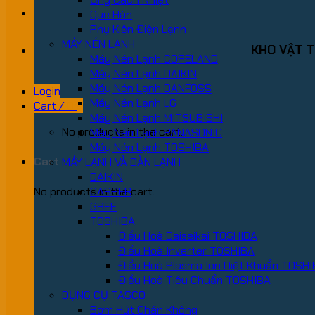
Que Hàn
Phụ Kiện Điện Lạnh
MÁY NÉN LẠNH
KHO VẬT T
Máy Nén Lạnh COPELAND
Máy Nén Lạnh DAIKIN
Máy Nén Lạnh DANFOSS
Login
Máy Nén Lạnh LG
Cart /
0
₫
Máy Nén Lạnh MITSUBISHI
No products in the cart.
Máy Nén Lạnh PANASONIC
Máy Nén Lạnh TOSHIBA
Cart
MÁY LẠNH VÀ DÀN LẠNH
DAIKIN
No products in the cart.
CASPER
GREE
TOSHIBA
Điều Hoà Daiseikai TOSHIBA
Điều Hoà Inverter TOSHIBA
Điều Hoà Plasma Ion Diệt Khuẩn TOSH
Điều Hoà Tiêu Chuẩn TOSHIBA
DỤNG CỤ TASCO
Bơm Hút Chân Không