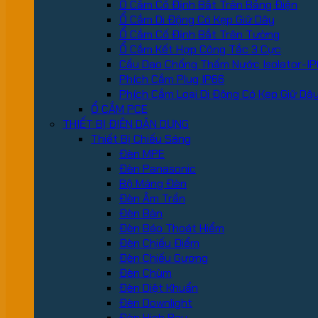
Ổ Cắm Cố Định Bắt Trên Bảng Điện
Ổ Cắm Di Động Có Kẹp Giữ Dây
Ổ Cắm Cố Định Bắt Trên Tường
Ổ Cắm Kết Hợp Công Tắc 3 Cực
Cầu Dao Chống Thấm Nước Isolator-IP
Phích Cắm Plug IP66
Phích Cắm Loại Di Động Có Kẹp Giữ Dâ
Ổ CẮM PCE
THIẾT BỊ ĐIỆN DÂN DỤNG
Thiết Bị Chiếu Sáng
Đèn MPE
Đèn Panasonic
Bộ Máng Đèn
Đèn Âm Trần
Đèn Bàn
Đèn Báo Thoát Hiểm
Đèn Chiếu Điểm
Đèn Chiếu Gương
Đèn Chùm
Đèn Diệt Khuẩn
Đèn Downlight
Đèn High Bay