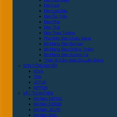
Đèn Led
Đèn Led Dây
Đèn Ốp Trần
Đèn Pha
Đèn Thả
Đèn Treo Tường
Phụ Kiện Đèn Chiếu Sáng
Bộ Máng Đèn Batten
Bộ Máng Đèn Chống Thấm
Bộ Máng Đèn Xương Cá
Thiết Bị Cảm Biến Chuyển Động
SƠN CÔNG NGHIỆP
KOVA
TOA
JOTUN
NIPPON
VẬT TƯ KHÍ NÉN
Khí Nén AIRTAC
Khí Nén EASUN
Khí Nén JELPC
Khí Nén SMC