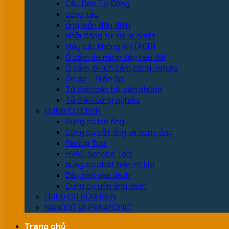
Cầu Dao Tự Động
công tắc
ống luồn dây điện
Khởi động từ, rơ-le nhiệt
Máy cắt không khí (ACB)
Ổ cắm đa năng dây kéo dài
Ổ cắm, phích cắm công nghiệp
Ổn áp – Biến áp
Tủ điện căn hộ, văn phòng
Tủ điện công nghiệp
DỤNG CỤ DSZH
Dụng cụ loe ống
Công cụ cắt ống và nong ống
Flaring Tool
HVAC Service Tool
dung cụ phát hiện rò khí
Dây nạp gas dszh
Dụng cụ uốn ống dszh
DỤNG CỤ HONGSEN
NANOCO VÀ PANASONIC
Trang chủ