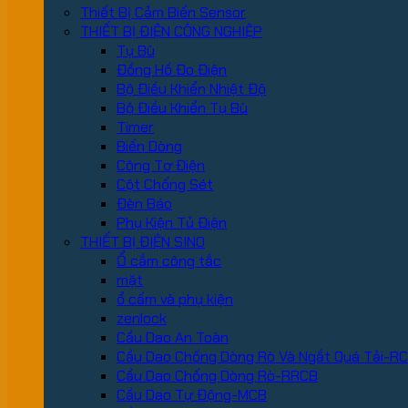
Thiết Bị Cảm Biến Sensor
THIẾT BỊ ĐIỆN CÔNG NGHIỆP
Tụ Bù
Đồng Hồ Đo Điện
Bộ Điều Khiển Nhiệt Độ
Bộ Điều Khiển Tụ Bù
Timer
Biến Dòng
Công Tơ Điện
Cột Chống Sét
Đèn Báo
Phụ Kiện Tủ Điện
THIẾT BỊ ĐIỆN SINO
Ổ cắm công tắc
mặt
ổ cấm và phụ kiện
zenlock
Cầu Dao An Toàn
Cầu Dao Chống Dòng Rò Và Ngắt Quá Tải-R
Cầu Dao Chống Dòng Rò-RRCB
Cầu Dao Tự Động-MCB