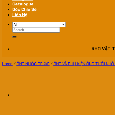
Catalogue
Góc Chia Sẽ
Liên Hệ
Search
for:
KHO VẬT T
Home
/
ỐNG NƯỚC DEKKO
/
ỐNG VÀ PHỤ KIỆN ỐNG TƯỚI NHỎ