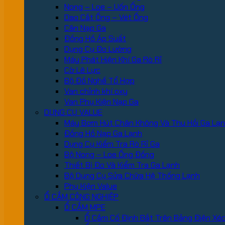
Nong – Loe – Uốn Ống
Dao Cắt Ống – Vét Ống
Cân Nạp Ga
Đồng Hồ Áp Suất
Dụng Cụ Đo Lường
Máy Phát Hiện Khí Ga Rò Rỉ
Cờ Lê Lực
Bộ Đồ Nghề Tổ Hợp
Van chỉnh khí oxy
Van Phụ Kiện Nạp Ga
DỤNG CỤ VALUE
Máy Bơm Hút Chân Không Và Thu Hồi Ga Lạ
Đồng Hồ Nạp Ga Lạnh
Dụng Cụ Kiểm Tra Rò Rỉ Ga
Bộ Nong – Loe Ống Đồng
Thiết Bị Đo Và Kiểm Tra Ga Lạnh
Bộ Dụng Cụ Sửa Chữa Hệ Thống Lạnh
Phụ Kiện Value
Ổ CẮM CÔNG NGHIỆP
Ổ CẮM MPE
Ổ Cắm Cố Định Bắt Trên Bảng Điện Xé