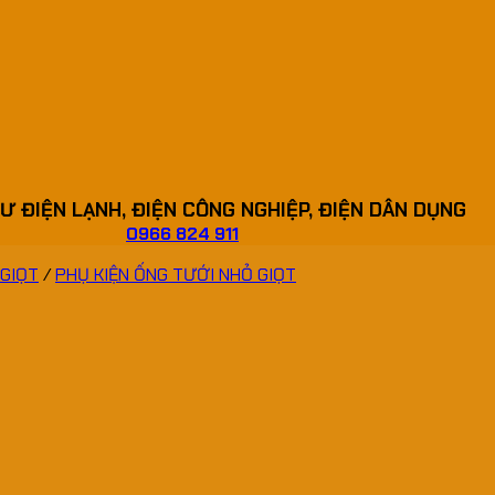
Ư ĐIỆN LẠNH, ĐIỆN CÔNG NGHIỆP, ĐIỆN DÂN DỤNG
0966 824 911
 GIỌT
/
PHỤ KIỆN ỐNG TƯỚI NHỎ GIỌT