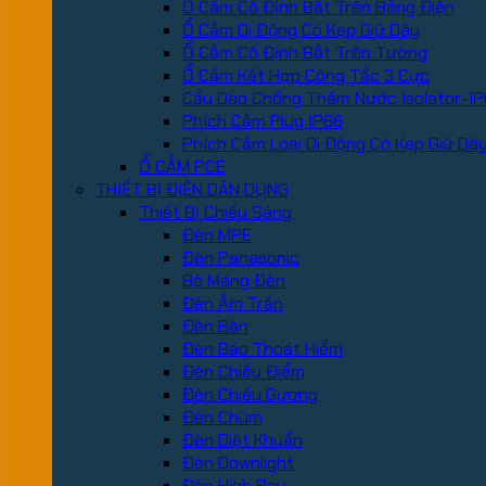
Ổ Cắm Cố Định Bắt Trên Bảng Điện
Ổ Cắm Di Động Có Kẹp Giữ Dây
Ổ Cắm Cố Định Bắt Trên Tường
Ổ Cắm Kết Hợp Công Tắc 3 Cực
Cầu Dao Chống Thấm Nước Isolator-IP
Phích Cắm Plug IP66
Phích Cắm Loại Di Động Có Kẹp Giữ Dâ
Ổ CẮM PCE
THIẾT BỊ ĐIỆN DÂN DỤNG
Thiết Bị Chiếu Sáng
Đèn MPE
Đèn Panasonic
Bộ Máng Đèn
Đèn Âm Trần
Đèn Bàn
Đèn Báo Thoát Hiểm
Đèn Chiếu Điểm
Đèn Chiếu Gương
Đèn Chùm
Đèn Diệt Khuẩn
Đèn Downlight
Đèn High Bay