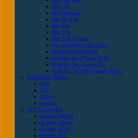
Đèn Led
Đèn Led Dây
Đèn Ốp Trần
Đèn Pha
Đèn Thả
Đèn Treo Tường
Phụ Kiện Đèn Chiếu Sáng
Bộ Máng Đèn Batten
Bộ Máng Đèn Chống Thấm
Bộ Máng Đèn Xương Cá
Thiết Bị Cảm Biến Chuyển Động
SƠN CÔNG NGHIỆP
KOVA
TOA
JOTUN
NIPPON
VẬT TƯ KHÍ NÉN
Khí Nén AIRTAC
Khí Nén EASUN
Khí Nén JELPC
Khí Nén SMC