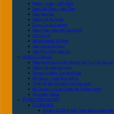
Nong – Loe – Uốn Ống
Dao Cắt Ống – Vét Ống
Cân Nạp Ga
Đồng Hồ Áp Suất
Dụng Cụ Đo Lường
Máy Phát Hiện Khí Ga Rò Rỉ
Cờ Lê Lực
Bộ Đồ Nghề Tổ Hợp
Van chỉnh khí oxy
Van Phụ Kiện Nạp Ga
DỤNG CỤ VALUE
Máy Bơm Hút Chân Không Và Thu Hồi Ga Lạ
Đồng Hồ Nạp Ga Lạnh
Dụng Cụ Kiểm Tra Rò Rỉ Ga
Bộ Nong – Loe Ống Đồng
Thiết Bị Đo Và Kiểm Tra Ga Lạnh
Bộ Dụng Cụ Sửa Chữa Hệ Thống Lạnh
Phụ Kiện Value
Ổ CẮM CÔNG NGHIỆP
Ổ CẮM MPE
Ổ Cắm Cố Định Bắt Trên Bảng Điện Xé