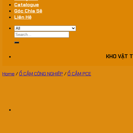
Catalogue
Góc Chia Sẽ
Liên Hệ
Search
for:
KHO VẬT T
Home
/
Ổ CẮM CÔNG NGHIỆP
/
Ổ CẮM PCE