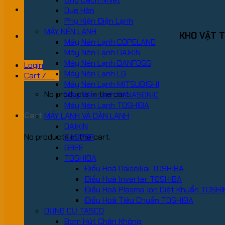
Que Hàn
Phụ Kiện Điện Lạnh
MÁY NÉN LẠNH
KHO VẬT T
Máy Nén Lạnh COPELAND
Máy Nén Lạnh DAIKIN
Máy Nén Lạnh DANFOSS
Login
Máy Nén Lạnh LG
Cart /
0
₫
Máy Nén Lạnh MITSUBISHI
No products in the cart.
Máy Nén Lạnh PANASONIC
Máy Nén Lạnh TOSHIBA
Cart
MÁY LẠNH VÀ DÀN LẠNH
DAIKIN
No products in the cart.
CASPER
GREE
TOSHIBA
Điều Hoà Daiseikai TOSHIBA
Điều Hoà Inverter TOSHIBA
Điều Hoà Plasma Ion Diệt Khuẩn TOSH
Điều Hoà Tiêu Chuẩn TOSHIBA
DỤNG CỤ TASCO
Bơm Hút Chân Không