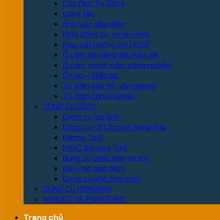
Cầu Dao Tự Động
công tắc
ống luồn dây điện
Khởi động từ, rơ-le nhiệt
Máy cắt không khí (ACB)
Ổ cắm đa năng dây kéo dài
Ổ cắm, phích cắm công nghiệp
Ổn áp – Biến áp
Tủ điện căn hộ, văn phòng
Tủ điện công nghiệp
DỤNG CỤ DSZH
Dụng cụ loe ống
Công cụ cắt ống và nong ống
Flaring Tool
HVAC Service Tool
dung cụ phát hiện rò khí
Dây nạp gas dszh
Dụng cụ uốn ống dszh
DỤNG CỤ HONGSEN
NANOCO VÀ PANASONIC
Trang chủ