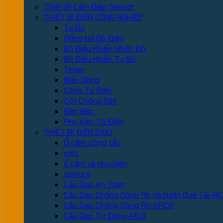
Thiết Bị Cảm Biến Sensor
THIẾT BỊ ĐIỆN CÔNG NGHIỆP
Tụ Bù
Đồng Hồ Đo Điện
Bộ Điều Khiển Nhiệt Độ
Bộ Điều Khiển Tụ Bù
Timer
Biến Dòng
Công Tơ Điện
Cột Chống Sét
Đèn Báo
Phụ Kiện Tủ Điện
THIẾT BỊ ĐIỆN SINO
Ổ cắm công tắc
mặt
ổ cấm và phụ kiện
zenlock
Cầu Dao An Toàn
Cầu Dao Chống Dòng Rò Và Ngắt Quá Tải-R
Cầu Dao Chống Dòng Rò-RRCB
Cầu Dao Tự Động-MCB