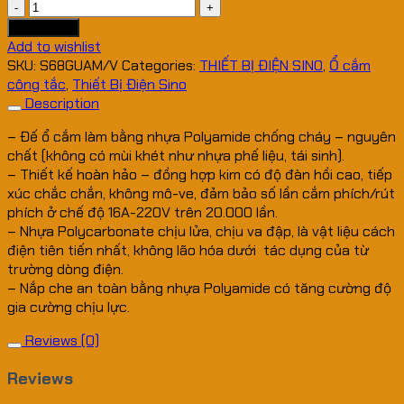
Ổ
Cắm
Add to cart
S68GUAM/V
Add to wishlist
quantity
SKU:
S68GUAM/V
Categories:
THIẾT BỊ ĐIỆN SINO
,
Ổ cắm
công tắc
,
Thiết Bị Điện Sino
Description
– Đế ổ cắm làm bằng nhựa Polyamide chống cháy – nguyên
chất (không có mùi khét như nhựa phế liệu, tái sinh).
– Thiết kế hoàn hảo – đồng hợp kim có độ đàn hồi cao, tiếp
xúc chắc chắn, không mô-ve, đảm bảo số lần cắm phích/rút
phích ở chế độ 16A-220V trên 20.000 lần.
– Nhựa Polycarbonate chịu lửa, chịu va đập, là vật liệu cách
điện tiên tiến nhất, không lão hóa dưới tác dụng của từ
trường dòng điện.
– Nắp che an toàn bằng nhựa Polyamide có tăng cường độ
gia cường chịu lực.
Reviews (0)
Reviews