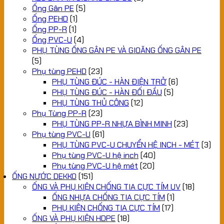
Ống Gân PE
(5)
Ống PEHD
(1)
Ống PP-R
(1)
Ống PVC-U
(4)
PHỤ TÙNG ỐNG GÂN PE VÀ GIOĂNG ỐNG GÂN PE
(5)
Phụ tùng PEHD
(23)
PHỤ TÙNG ĐÚC - HÀN ĐIỆN TRỞ
(6)
PHỤ TÙNG ĐÚC - HÀN ĐỐI ĐẦU
(5)
PHỤ TÙNG THỦ CÔNG
(12)
Phụ Tùng PP-R
(23)
PHỤ TÙNG PP-R NHỰA BÌNH MINH
(23)
Phụ tùng PVC-U
(61)
PHỤ TÙNG PVC-U CHUYỂN HỆ INCH - MÉT
(3)
Phụ tùng PVC-U hệ inch
(40)
Phụ tùng PVC-U hệ mét
(20)
ỐNG NƯỚC DEKKO
(151)
ỐNG VÀ PHỤ KIỆN CHỐNG TIA CỰC TÍM UV
(18)
ỐNG NHỰA CHỐNG TIA CỰC TÍM
(1)
PHỤ KIỆN CHỐNG TIA CỰC TÍM
(17)
ỐNG VÀ PHỤ KIỆN HDPE
(18)