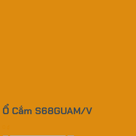
Ổ Cắm S68GUAM/V
0
₫