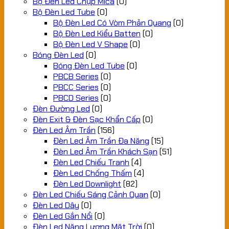
Bộ Đèn Led Chụp Mica
(0)
Bộ Đèn Led Tube
(0)
Bộ Đèn Led Có Vòm Phản Quang
(0)
Bộ Đèn Led Kiểu Batten
(0)
Bộ Đèn Led V Shape
(0)
Bóng Đèn Led
(0)
Bóng Đèn Led Tube
(0)
PBCB Series
(0)
PBCC Series
(0)
PBCD Series
(0)
Đèn Đường Led
(0)
Đèn Exit & Đèn Sạc Khẩn Cấp
(0)
Đèn Led Âm Trần
(156)
Đèn Led Âm Trần Đa Năng
(15)
Đèn Led Âm Trần Khách Sạn
(51)
Đèn Led Chiếu Tranh
(4)
Đèn Led Chống Thấm
(4)
Đèn Led Downlight
(82)
Đèn Led Chiếu Sáng Cảnh Quan
(0)
Đèn Led Dây
(0)
Đèn Led Gắn Nổi
(0)
Đèn Led Năng Lượng Mặt Trời
(0)