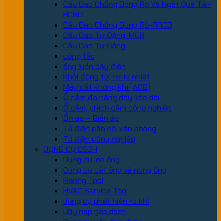
Cầu Dao Chống Dòng Rò Và Ngắt Quá Tải-
RCBO
Cầu Dao Chống Dòng Rò-RRCB
Cầu Dao Tự Động-MCB
Cầu Dao Tự Động
công tắc
ống luồn dây điện
Khởi động từ, rơ-le nhiệt
Máy cắt không khí (ACB)
Ổ cắm đa năng dây kéo dài
Ổ cắm, phích cắm công nghiệp
Ổn áp – Biến áp
Tủ điện căn hộ, văn phòng
Tủ điện công nghiệp
DỤNG CỤ DSZH
Dụng cụ loe ống
Công cụ cắt ống và nong ống
Flaring Tool
HVAC Service Tool
dung cụ phát hiện rò khí
Dây nạp gas dszh