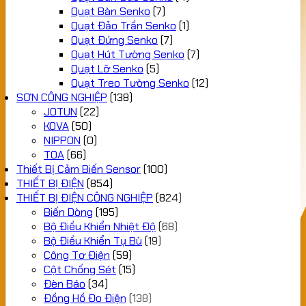
Quạt Bàn Senko
(7)
Quạt Đảo Trần Senko
(1)
Quạt Đứng Senko
(7)
Quạt Hút Tường Senko
(7)
Quạt Lỡ Senko
(5)
Quạt Treo Tường Senko
(12)
SƠN CÔNG NGHIỆP
(138)
JOTUN
(22)
KOVA
(50)
NIPPON
(0)
TOA
(66)
Thiết Bị Cảm Biến Sensor
(100)
THIẾT BỊ ĐIỆN
(854)
THIẾT BỊ ĐIỆN CÔNG NGHIỆP
(824)
Biến Dòng
(195)
Bộ Điều Khiển Nhiệt Độ
(68)
Bộ Điều Khiển Tụ Bù
(19)
Công Tơ Điện
(59)
Cột Chống Sét
(15)
Đèn Báo
(34)
Đồng Hồ Đo Điện
(138)