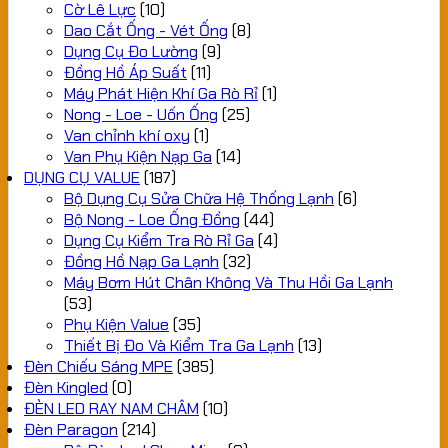
Cờ Lê Lực
(10)
Dao Cắt Ống - Vét Ống
(8)
Dụng Cụ Đo Lường
(9)
Đồng Hồ Áp Suất
(11)
Máy Phát Hiện Khí Ga Rò Rỉ
(1)
Nong - Loe - Uốn Ống
(25)
Van chỉnh khí oxy
(1)
Van Phụ Kiện Nạp Ga
(14)
DỤNG CỤ VALUE
(187)
Bộ Dụng Cụ Sửa Chữa Hệ Thống Lạnh
(6)
Bộ Nong - Loe Ống Đồng
(44)
Dụng Cụ Kiểm Tra Rò Rỉ Ga
(4)
Đồng Hồ Nạp Ga Lạnh
(32)
Máy Bơm Hút Chân Không Và Thu Hồi Ga Lạnh
(53)
Phụ Kiện Value
(35)
Thiết Bị Đo Và Kiểm Tra Ga Lạnh
(13)
Đèn Chiếu Sáng MPE
(385)
Đèn Kingled
(0)
ĐÈN LED RAY NAM CHÂM
(10)
Đèn Paragon
(214)