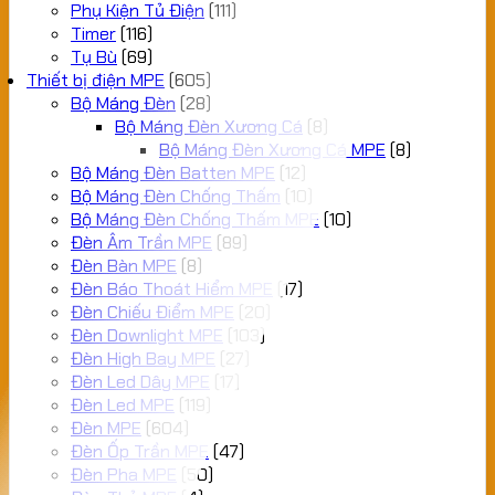
Phụ Kiện Tủ Điện
(111)
Timer
(116)
Tụ Bù
(69)
Thiết bị điện MPE
(605)
Bộ Máng Đèn
(28)
Bộ Máng Đèn Xương Cá
(8)
Bộ Máng Đèn Xương Cá MPE
(8)
Bộ Máng Đèn Batten MPE
(12)
Bộ Máng Đèn Chống Thấm
(10)
Bộ Máng Đèn Chống Thấm MPE
(10)
Đèn Âm Trần MPE
(89)
Đèn Bàn MPE
(8)
Đèn Báo Thoát Hiểm MPE
(17)
Đèn Chiếu Điểm MPE
(20)
Đèn Downlight MPE
(103)
Đèn High Bay MPE
(27)
Đèn Led Dây MPE
(17)
Đèn Led MPE
(119)
Đèn MPE
(604)
Đèn Ốp Trần MPE
(47)
Đèn Pha MPE
(50)