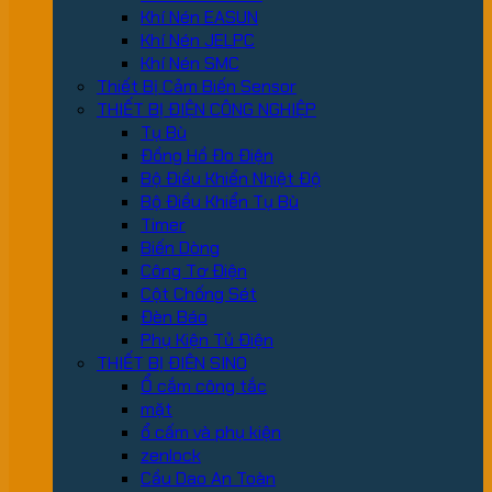
Khí Nén EASUN
Khí Nén JELPC
Khí Nén SMC
Thiết Bị Cảm Biến Sensor
THIẾT BỊ ĐIỆN CÔNG NGHIỆP
Tụ Bù
Đồng Hồ Đo Điện
Bộ Điều Khiển Nhiệt Độ
Bộ Điều Khiển Tụ Bù
Timer
Biến Dòng
Công Tơ Điện
Cột Chống Sét
Đèn Báo
Phụ Kiện Tủ Điện
THIẾT BỊ ĐIỆN SINO
Ổ cắm công tắc
mặt
ổ cấm và phụ kiện
zenlock
Cầu Dao An Toàn