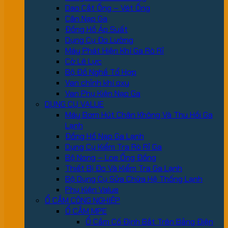
Dao Cắt Ống – Vét Ống
Cân Nạp Ga
Đồng Hồ Áp Suất
Dụng Cụ Đo Lường
Máy Phát Hiện Khí Ga Rò Rỉ
Cờ Lê Lực
Bộ Đồ Nghề Tổ Hợp
Van chỉnh khí oxy
Van Phụ Kiện Nạp Ga
DỤNG CỤ VALUE
Máy Bơm Hút Chân Không Và Thu Hồi Ga
Lạnh
Đồng Hồ Nạp Ga Lạnh
Dụng Cụ Kiểm Tra Rò Rỉ Ga
Bộ Nong – Loe Ống Đồng
Thiết Bị Đo Và Kiểm Tra Ga Lạnh
Bộ Dụng Cụ Sửa Chữa Hệ Thống Lạnh
Phụ Kiện Value
Ổ CẮM CÔNG NGHIỆP
Ổ CẮM MPE
Ổ Cắm Cố Định Bắt Trên Bảng Điện