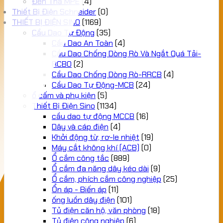
Đèn Thả MPE
(4)
Thiết Bị Điện Schneider
(0)
THIẾT BỊ ĐIỆN SINO
(1169)
Cầu Dao Tự Động
(35)
Cầu Dao An Toàn
(4)
Cầu Dao Chống Dòng Rò Và Ngắt Quá Tải-
RCBO
(2)
Cầu Dao Chống Dòng Rò-RRCB
(4)
Cầu Dao Tự Động-MCB
(24)
ổ cấm và phụ kiện
(5)
Thiết Bị Điện Sino
(1134)
cầu dao tự động MCCB
(16)
Dây và cáp điện
(4)
Khởi động từ, rơ-le nhiệt
(19)
Máy cắt không khí (ACB)
(0)
Ổ cắm công tắc
(889)
Ổ cắm đa năng dây kéo dài
(9)
Ổ cắm, phích cắm công nghiệp
(25)
Ổn áp - Biến áp
(11)
ống luồn dây điện
(101)
Tủ điện căn hộ, văn phòng
(18)
Tủ điện công nghiệp
(6)