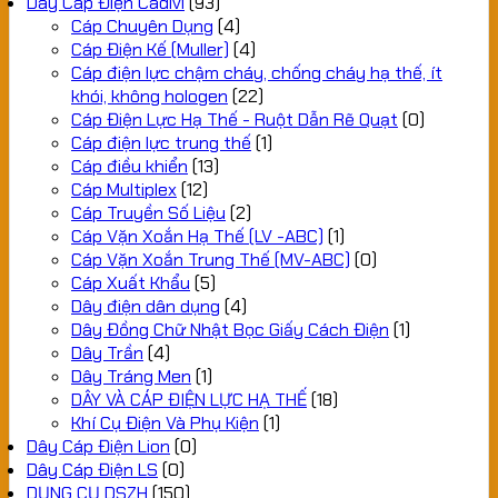
Dây Cáp Điện Cadivi
(93)
Cáp Chuyên Dụng
(4)
Cáp Điện Kế (Muller)
(4)
Cáp điện lực chậm cháy, chống cháy hạ thế, ít
khói, không hologen
(22)
Cáp Điện Lực Hạ Thế - Ruột Dẫn Rẽ Quạt
(0)
Cáp điện lực trung thế
(1)
Cáp điều khiển
(13)
Cáp Multiplex
(12)
Cáp Truyền Số Liệu
(2)
Cáp Vặn Xoắn Hạ Thế (LV -ABC)
(1)
Cáp Vặn Xoắn Trung Thế (MV-ABC)
(0)
Cáp Xuất Khẩu
(5)
Dây điện dân dụng
(4)
Dây Đồng Chữ Nhật Bọc Giấy Cách Điện
(1)
Dây Trần
(4)
Dây Tráng Men
(1)
DÂY VÀ CÁP ĐIỆN LỰC HẠ THẾ
(18)
Khí Cụ Điện Và Phụ Kiện
(1)
Dây Cáp Điện Lion
(0)
Dây Cáp Điện LS
(0)
DỤNG CỤ DSZH
(150)