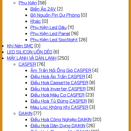
Phụ Kiện
(58)
Biến Áp 24V
(2)
Bộ Nguồn Pin Dự Phòng
(0)
Khác
(0)
Phụ Kiện Led Dây
(11)
Phụ Kiện Led Panel
(19)
Phụ Kiện Led Spotlight
(26)
Khí Nén SMC
(0)
LED SILICON UỐN DẺO
(6)
MÁY LẠNH VÀ DÀN LẠNH
(250)
CASPER
(76)
Âm Trần Nối Ống Gió CASPER
(4)
Điều Hoà Áp Trần CASPER
(4)
Điều Hoà Cassette CASPER
(8)
Điều Hoà Inverter CASPER
(26)
Điều Hoà Máy Cơ CASPER
(23)
Điều Hoà Tủ Đứng CASPER
(8)
Máy Lọc Không Khí CASPER
(3)
DAIKIN
(77)
Điều Hoà Công Nghiệp DAIKIN
(20)
Điều Hoà Dân Dụng DAIKIN
(26)