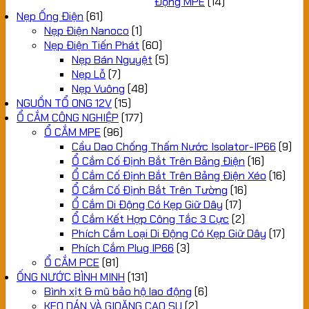
Động MPE
(14)
Nẹp Ống Điện
(61)
Nẹp Điện Nanoco
(1)
Nẹp Điện Tiến Phát
(60)
Nẹp Bán Nguyệt
(5)
Nẹp Lỗ
(7)
Nẹp Vuông
(48)
NGUỒN TỔ ONG 12V
(15)
Ổ CẮM CÔNG NGHIỆP
(177)
Ổ CẮM MPE
(96)
Cầu Dao Chống Thấm Nước Isolator-IP66
(9)
Ổ Cắm Cố Định Bắt Trên Bảng Điện
(16)
Ổ Cắm Cố Định Bắt Trên Bảng Điện Xéo
(16)
Ổ Cắm Cố Định Bắt Trên Tường
(16)
Ổ Cắm Di Động Có Kẹp Giữ Dây
(17)
Ổ Cắm Kết Hợp Công Tắc 3 Cực
(2)
Phích Cắm Loại Di Động Có Kẹp Giữ Dây
(17)
Phích Cắm Plug IP66
(3)
Ổ CẮM PCE
(81)
ỐNG NƯỚC BÌNH MINH
(131)
Bình xịt & mũ bảo hộ lao động
(6)
KEO DÁN VÀ GIOĂNG CAO SU
(2)