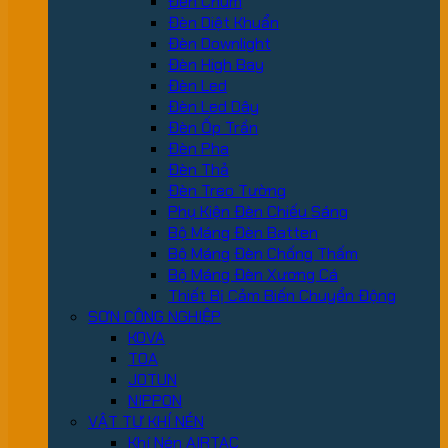
Đèn Chùm
Đèn Diệt Khuẩn
Đèn Downlight
Đèn High Bay
Đèn Led
Đèn Led Dây
Đèn Ốp Trần
Đèn Pha
Đèn Thả
Đèn Treo Tường
Phụ Kiện Đèn Chiếu Sáng
Bộ Máng Đèn Batten
Bộ Máng Đèn Chống Thấm
Bộ Máng Đèn Xương Cá
Thiết Bị Cảm Biến Chuyển Động
SƠN CÔNG NGHIỆP
KOVA
TOA
JOTUN
NIPPON
VẬT TƯ KHÍ NÉN
Khí Nén AIRTAC