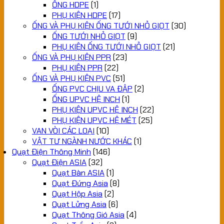
ỐNG HDPE
(1)
PHỤ KIỆN HDPE
(17)
ỐNG VÀ PHỤ KIỆN ỐNG TƯỚI NHỎ GIỌT
(30)
ỐNG TƯỚI NHỎ GIỌT
(9)
PHỤ KIỆN ỐNG TƯỚI NHỎ GIỌT
(21)
ỐNG VÀ PHỤ KIỆN PPR
(23)
PHỤ KIỆN PPR
(22)
ỐNG VÀ PHỤ KIỆN PVC
(51)
ỐNG PVC CHỊU VA ĐẬP
(2)
ỐNG UPVC HỆ INCH
(1)
PHỤ KIỆN UPVC HỆ INCH
(22)
PHỤ KIỆN UPVC HỆ MÉT
(25)
VAN VÒI CÁC LOẠI
(10)
VẬT TƯ NGÀNH NƯỚC KHÁC
(1)
Quạt Điện Thông Minh
(146)
Quạt Điện ASIA
(32)
Quạt Bàn ASIA
(1)
Quạt Đứng Asia
(8)
Quạt Hộp Asia
(2)
Quạt Lửng Asia
(6)
Quạt Thông Gió Asia
(4)