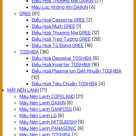
Điều Hoà Thương Mại DAIKIN
(27)
Máy Lọc Không Khí DAIKIN
(4)
GREE
(61)
Điều Hoà Cassette GREE
(2)
Điều Hoà Multi GREE
(1)
Điều Hoà Thương Mại GREE
(12)
Điều Hoà Treo Tường GREE
(28)
Điều Hoà Tủ Đứng GREE
(18)
TOSHIBA
(36)
Điều Hoà Daiseikai TOSHIBA
(6)
Điều Hoà Inverter TOSHIBA
(16)
Điều Hoà Plasma Ion Diệt Khuẩn TOSHIBA
(10)
Điều Hoà Tiêu Chuẩn TOSHIBA
(4)
MÁY NÉN LẠNH
(71)
Máy Nén Lạnh COPELAND
(21)
Máy Nén Lạnh DAIKIN
(6)
Máy Nén Lạnh DANFOSS
(14)
Máy Nén Lạnh LG
(6)
Máy Nén Lạnh MITSUBISHI
(9)
Máy Nén Lạnh PANASONIC
(8)
Máy Nén Lạnh TOSHIBA
(7)