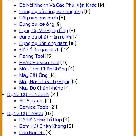
Bộ Nối Nhanh Và Các Phụ Kiện Khác
(14)
Công cụ cắt ống và nong ống
(9)
Dây nạp gas dszh
(5)
Dụng cụ loe ống
(9)
Dụng Cụ Mở Rộng Ống
(8)
dung cụ phát hiện rò khí
(4)
Dụng cụ uốn ống dszh
(18)
Đồ hồ đo gas dszh
(22)
Flaring Tool
(15)
HVAC Service Tool
(19)
Máy Bơm Chân Không
(4)
Máy Cắt Ống
(14)
Máy Đánh Lửa Tự Động
(5)
Máy Đo Chân Không
(4)
DỤNG CỤ HONGSEN
(21)
AC System
(0)
Service Tools
(21)
DỤNG CỤ TASCO
(92)
Bộ Đồ Nghề Tổ Hợp
(4)
Bơm Hút Chân Không
(5)
Cân Nạp Ga
(3)