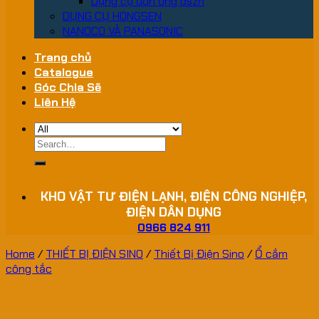
Dụng cụ uốn ống dszh
DỤNG CỤ HONGSEN
NANOCO VÀ PANASONIC
Trang chủ
Catalogue
Góc Chia Sẽ
Liên Hệ
Search
for:
KHO VẬT TƯ ĐIỆN LẠNH, ĐIỆN CÔNG NGHIỆP,
ĐIỆN DÂN DỤNG
0966 824 911
Home
/
THIẾT BỊ ĐIỆN SINO
/
Thiết Bị Điện Sino
/
Ổ cắm
công tắc