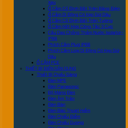
Xéo
Ổ Cắm Cố Định Bắt Trên Bảng Điện
Ổ Cắm Di Động Có Kẹp Giữ Dây
Ổ Cắm Cố Định Bắt Trên Tường
Ổ Cắm Kết Hợp Công Tắc 3 Cực
Cầu Dao Chống Thấm Nước Isolator-
IP66
Phích Cắm Plug IP66
Phích Cắm Loại Di Động Có Kẹp Giữ
Dây
Ổ CẮM PCE
THIẾT BỊ ĐIỆN DÂN DỤNG
Thiết Bị Chiếu Sáng
Đèn MPE
Đèn Panasonic
Bộ Máng Đèn
Đèn Âm Trần
Đèn Bàn
Đèn Báo Thoát Hiểm
Đèn Chiếu Điểm
Đèn Chiếu Gương