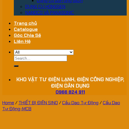
Dụng cụ uốn ống dszh
DỤNG CỤ HONGSEN
NANOCO VÀ PANASONIC
Trang chủ
Catalogue
Góc Chia Sẽ
Liên Hệ
Search
for:
KHO VẬT TƯ ĐIỆN LẠNH, ĐIỆN CÔNG NGHIỆP,
ĐIỆN DÂN DỤNG
0966 824 911
Home
/
THIẾT BỊ ĐIỆN SINO
/
Cầu Dao Tự Động
/
Cầu Dao
Tự Động-MCB