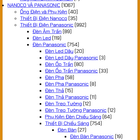
NANOCO VÀ PANASONIC
(1067)
Ống Điện và Phụ Kiện
(40)
Thiết Bị Điện Nanoco
(35)
Thiết Bị Điện Panasonic
(992)
Đèn Âm Trần
(89)
Đèn Led
(119)
Đèn Panasonic
(754)
Đèn Led Dây
(20)
Đèn Led Dây Panasonic
(3)
Đèn Ốp Trần
(80)
Đèn Ốp Trần Panasonic
(33)
Đèn Pha
(58)
Đèn Pha Panasonic
(8)
Đèn Thả
(15)
Đèn Thả Panasonic
(11)
Đèn Treo Tường
(12)
Đèn Treo Tường Panasonic
(12)
Phụ Kiện Đèn Chiếu Sáng
(64)
Thiết Bị Chiếu Sáng
(754)
Đèn Bàn
(27)
Đèn Bàn Panasonic
(19)