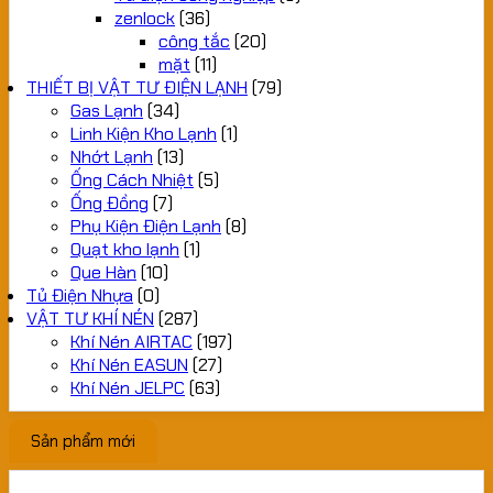
zenlock
(36)
công tắc
(20)
mặt
(11)
THIẾT BỊ VẬT TƯ ĐIỆN LẠNH
(79)
Gas Lạnh
(34)
Linh Kiện Kho Lạnh
(1)
Nhớt Lạnh
(13)
Ống Cách Nhiệt
(5)
Ống Đồng
(7)
Phụ Kiện Điện Lạnh
(8)
Quạt kho lạnh
(1)
Que Hàn
(10)
Tủ Điện Nhựa
(0)
VẬT TƯ KHÍ NÉN
(287)
Khí Nén AIRTAC
(197)
Khí Nén EASUN
(27)
Khí Nén JELPC
(63)
Sản phẩm mới