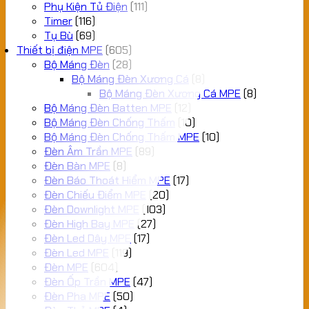
Phụ Kiện Tủ Điện
(111)
Timer
(116)
Tụ Bù
(69)
Thiết bị điện MPE
(605)
Bộ Máng Đèn
(28)
Bộ Máng Đèn Xương Cá
(8)
Bộ Máng Đèn Xương Cá MPE
(8)
Bộ Máng Đèn Batten MPE
(12)
Bộ Máng Đèn Chống Thấm
(10)
Bộ Máng Đèn Chống Thấm MPE
(10)
Đèn Âm Trần MPE
(89)
Đèn Bàn MPE
(8)
Đèn Báo Thoát Hiểm MPE
(17)
Đèn Chiếu Điểm MPE
(20)
Đèn Downlight MPE
(103)
Đèn High Bay MPE
(27)
Đèn Led Dây MPE
(17)
Đèn Led MPE
(119)
Đèn MPE
(604)
Đèn Ốp Trần MPE
(47)
Đèn Pha MPE
(50)