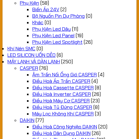
Phụ Kiện
(58)
Biến Áp 24V
(2)
Bộ Nguồn Pin Dự Phòng
(0)
Khác
(0)
Phụ Kiện Led Dây
(11)
Phụ Kiện Led Panel
(19)
Phụ Kiện Led Spotlight
(26)
Khí Nén SMC
(0)
LED SILICON UỐN DẺO
(6)
MÁY LẠNH VÀ DÀN LẠNH
(250)
CASPER
(76)
Âm Trần Nối Ống Gió CASPER
(4)
Điều Hoà Áp Trần CASPER
(4)
Điều Hoà Cassette CASPER
(8)
Điều Hoà Inverter CASPER
(26)
Điều Hoà Máy Cơ CASPER
(23)
Điều Hoà Tủ Đứng CASPER
(8)
Máy Lọc Không Khí CASPER
(3)
DAIKIN
(77)
Điều Hoà Công Nghiệp DAIKIN
(20)
Điều Hoà Dân Dụng DAIKIN
(26)