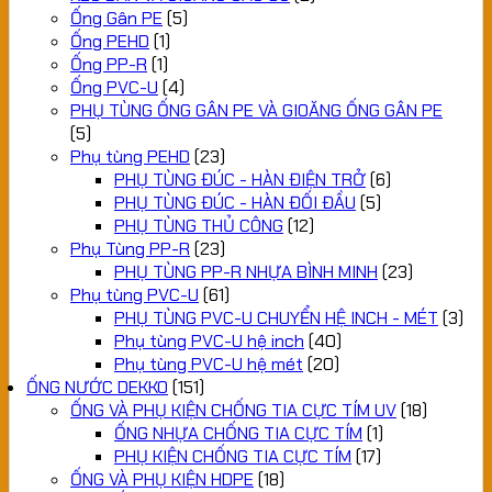
Ống Gân PE
(5)
Ống PEHD
(1)
Ống PP-R
(1)
Ống PVC-U
(4)
PHỤ TÙNG ỐNG GÂN PE VÀ GIOĂNG ỐNG GÂN PE
(5)
Phụ tùng PEHD
(23)
PHỤ TÙNG ĐÚC - HÀN ĐIỆN TRỞ
(6)
PHỤ TÙNG ĐÚC - HÀN ĐỐI ĐẦU
(5)
PHỤ TÙNG THỦ CÔNG
(12)
Phụ Tùng PP-R
(23)
PHỤ TÙNG PP-R NHỰA BÌNH MINH
(23)
Phụ tùng PVC-U
(61)
PHỤ TÙNG PVC-U CHUYỂN HỆ INCH - MÉT
(3)
Phụ tùng PVC-U hệ inch
(40)
Phụ tùng PVC-U hệ mét
(20)
ỐNG NƯỚC DEKKO
(151)
ỐNG VÀ PHỤ KIỆN CHỐNG TIA CỰC TÍM UV
(18)
ỐNG NHỰA CHỐNG TIA CỰC TÍM
(1)
PHỤ KIỆN CHỐNG TIA CỰC TÍM
(17)
ỐNG VÀ PHỤ KIỆN HDPE
(18)