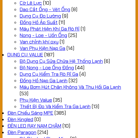
Cờ Lê Lực
(10)
Dao Cắt Ống - Vét Ống
(8)
Dụng Cụ Đo Lường
(9)
Đồng Hồ Áp Suất
(11)
Máy Phát Hiện Khí Ga Rò Rỉ
(1)
Nong - Loe - Uốn Ống
(25)
Van chỉnh khí oxy
(1)
Van Phụ Kiện Nạp Ga
(14)
DỤNG CỤ VALUE
(187)
Bộ Dụng Cụ Sửa Chữa Hệ Thống Lạnh
(6)
Bộ Nong - Loe Ống Đồng
(44)
Dụng Cụ Kiểm Tra Rò Rỉ Ga
(4)
Đồng Hồ Nạp Ga Lạnh
(32)
Máy Bơm Hút Chân Không Và Thu Hồi Ga Lạnh
(53)
Phụ Kiện Value
(35)
Thiết Bị Đo Và Kiểm Tra Ga Lạnh
(13)
Đèn Chiếu Sáng MPE
(385)
Đèn Kingled
(0)
ĐÈN LED RAY NAM CHÂM
(10)
Đèn Paragon
(214)