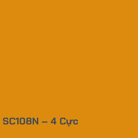
SC108N – 4 Cực
0
₫