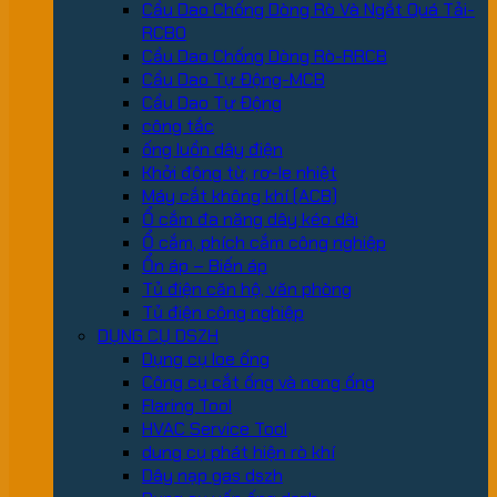
Cầu Dao Chống Dòng Rò Và Ngắt Quá Tải-
RCBO
Cầu Dao Chống Dòng Rò-RRCB
Cầu Dao Tự Động-MCB
Cầu Dao Tự Động
công tắc
ống luồn dây điện
Khởi động từ, rơ-le nhiệt
Máy cắt không khí (ACB)
Ổ cắm đa năng dây kéo dài
Ổ cắm, phích cắm công nghiệp
Ổn áp – Biến áp
Tủ điện căn hộ, văn phòng
Tủ điện công nghiệp
DỤNG CỤ DSZH
Dụng cụ loe ống
Công cụ cắt ống và nong ống
Flaring Tool
HVAC Service Tool
dung cụ phát hiện rò khí
Dây nạp gas dszh