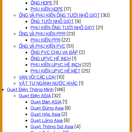
ỐNG HDPE
(1)
PHỤ KIỆN HDPE
(17)
ỐNG VÀ PHỤ KIỆN ỐNG TƯỚI NHỎ GIỌT
(30)
ỐNG TƯỚI NHỎ GIỌT
(9)
PHỤ KIỆN ỐNG TƯỚI NHỎ GIỌT
(21)
ỐNG VÀ PHỤ KIỆN PPR
(23)
PHỤ KIỆN PPR
(22)
ỐNG VÀ PHỤ KIỆN PVC
(51)
ỐNG PVC CHỊU VA ĐẬP
(2)
ỐNG UPVC HỆ INCH
(1)
PHỤ KIỆN UPVC HỆ INCH
(22)
PHỤ KIỆN UPVC HỆ MÉT
(25)
VAN VÒI CÁC LOẠI
(10)
VẬT TƯ NGÀNH NƯỚC KHÁC
(1)
Quạt Điện Thông Minh
(146)
Quạt Điện ASIA
(32)
Quạt Bàn ASIA
(1)
Quạt Đứng Asia
(8)
Quạt Hộp Asia
(2)
Quạt Lửng Asia
(6)
Quạt Thông Gió Asia
(4)