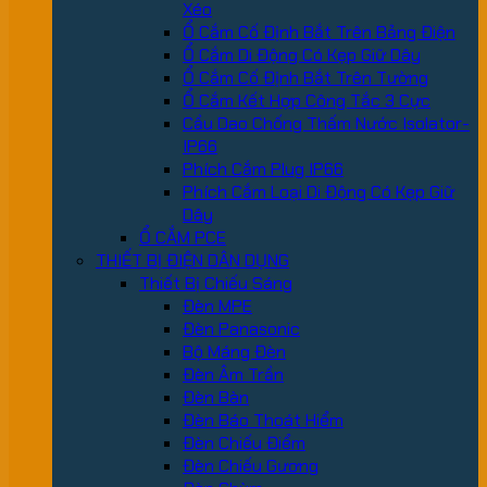
Xéo
Ổ Cắm Cố Định Bắt Trên Bảng Điện
Ổ Cắm Di Động Có Kẹp Giữ Dây
Ổ Cắm Cố Định Bắt Trên Tường
Ổ Cắm Kết Hợp Công Tắc 3 Cực
Cầu Dao Chống Thấm Nước Isolator-
IP66
Phích Cắm Plug IP66
Phích Cắm Loại Di Động Có Kẹp Giữ
Dây
Ổ CẮM PCE
THIẾT BỊ ĐIỆN DÂN DỤNG
Thiết Bị Chiếu Sáng
Đèn MPE
Đèn Panasonic
Bộ Máng Đèn
Đèn Âm Trần
Đèn Bàn
Đèn Báo Thoát Hiểm
Đèn Chiếu Điểm
Đèn Chiếu Gương