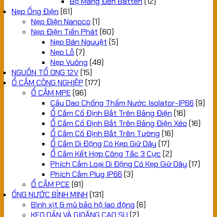
Bộ Máng Đèn Batten
(12)
Nẹp Ống Điện
(61)
Nẹp Điện Nanoco
(1)
Nẹp Điện Tiến Phát
(60)
Nẹp Bán Nguyệt
(5)
Nẹp Lỗ
(7)
Nẹp Vuông
(48)
NGUỒN TỔ ONG 12V
(15)
Ổ CẮM CÔNG NGHIỆP
(177)
Ổ CẮM MPE
(96)
Cầu Dao Chống Thấm Nước Isolator-IP66
(9)
Ổ Cắm Cố Định Bắt Trên Bảng Điện
(16)
Ổ Cắm Cố Định Bắt Trên Bảng Điện Xéo
(16)
Ổ Cắm Cố Định Bắt Trên Tường
(16)
Ổ Cắm Di Động Có Kẹp Giữ Dây
(17)
Ổ Cắm Kết Hợp Công Tắc 3 Cực
(2)
Phích Cắm Loại Di Động Có Kẹp Giữ Dây
(17)
Phích Cắm Plug IP66
(3)
Ổ CẮM PCE
(81)
ỐNG NƯỚC BÌNH MINH
(131)
Bình xịt & mũ bảo hộ lao động
(6)
KEO DÁN VÀ GIOĂNG CAO SU
(2)