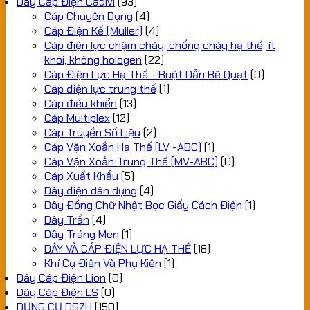
Dây Cáp Điện Cadivi
(93)
Cáp Chuyên Dụng
(4)
Cáp Điện Kế (Muller)
(4)
Cáp điện lực chậm cháy, chống cháy hạ thế, ít
khói, không hologen
(22)
Cáp Điện Lực Hạ Thế - Ruột Dẫn Rẽ Quạt
(0)
Cáp điện lực trung thế
(1)
Cáp điều khiển
(13)
Cáp Multiplex
(12)
Cáp Truyền Số Liệu
(2)
Cáp Vặn Xoắn Hạ Thế (LV -ABC)
(1)
Cáp Vặn Xoắn Trung Thế (MV-ABC)
(0)
Cáp Xuất Khẩu
(5)
Dây điện dân dụng
(4)
Dây Đồng Chữ Nhật Bọc Giấy Cách Điện
(1)
Dây Trần
(4)
Dây Tráng Men
(1)
DÂY VÀ CÁP ĐIỆN LỰC HẠ THẾ
(18)
Khí Cụ Điện Và Phụ Kiện
(1)
Dây Cáp Điện Lion
(0)
Dây Cáp Điện LS
(0)
DỤNG CỤ DSZH
(150)