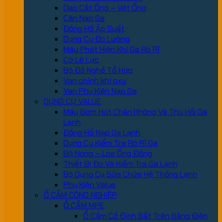
Dao Cắt Ống – Vét Ống
Cân Nạp Ga
Đồng Hồ Áp Suất
Dụng Cụ Đo Lường
Máy Phát Hiện Khí Ga Rò Rỉ
Cờ Lê Lực
Bộ Đồ Nghề Tổ Hợp
Van chỉnh khí oxy
Van Phụ Kiện Nạp Ga
DỤNG CỤ VALUE
Máy Bơm Hút Chân Không Và Thu Hồi Ga
Lạnh
Đồng Hồ Nạp Ga Lạnh
Dụng Cụ Kiểm Tra Rò Rỉ Ga
Bộ Nong – Loe Ống Đồng
Thiết Bị Đo Và Kiểm Tra Ga Lạnh
Bộ Dụng Cụ Sửa Chữa Hệ Thống Lạnh
Phụ Kiện Value
Ổ CẮM CÔNG NGHIỆP
Ổ CẮM MPE
Ổ Cắm Cố Định Bắt Trên Bảng Điện