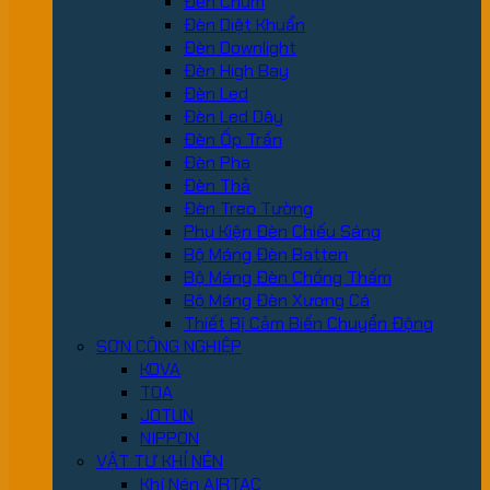
Đèn Chùm
Đèn Diệt Khuẩn
Đèn Downlight
Đèn High Bay
Đèn Led
Đèn Led Dây
Đèn Ốp Trần
Đèn Pha
Đèn Thả
Đèn Treo Tường
Phụ Kiện Đèn Chiếu Sáng
Bộ Máng Đèn Batten
Bộ Máng Đèn Chống Thấm
Bộ Máng Đèn Xương Cá
Thiết Bị Cảm Biến Chuyển Động
SƠN CÔNG NGHIỆP
KOVA
TOA
JOTUN
NIPPON
VẬT TƯ KHÍ NÉN
Khí Nén AIRTAC