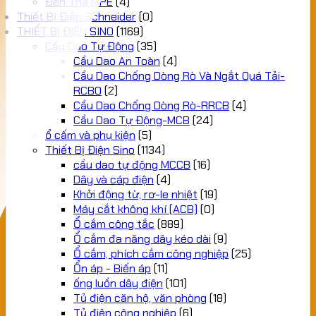
Đèn Thả MPE
(4)
Thiết Bị Điện Schneider
(0)
THIẾT BỊ ĐIỆN SINO
(1169)
Cầu Dao Tự Động
(35)
Cầu Dao An Toàn
(4)
Cầu Dao Chống Dòng Rò Và Ngắt Quá Tải-
RCBO
(2)
Cầu Dao Chống Dòng Rò-RRCB
(4)
Cầu Dao Tự Động-MCB
(24)
ổ cấm và phụ kiện
(5)
Thiết Bị Điện Sino
(1134)
cầu dao tự động MCCB
(16)
Dây và cáp điện
(4)
Khởi động từ, rơ-le nhiệt
(19)
Máy cắt không khí (ACB)
(0)
Ổ cắm công tắc
(889)
Ổ cắm đa năng dây kéo dài
(9)
Ổ cắm, phích cắm công nghiệp
(25)
Ổn áp - Biến áp
(11)
ống luồn dây điện
(101)
Tủ điện căn hộ, văn phòng
(18)
Tủ điện công nghiệp
(6)