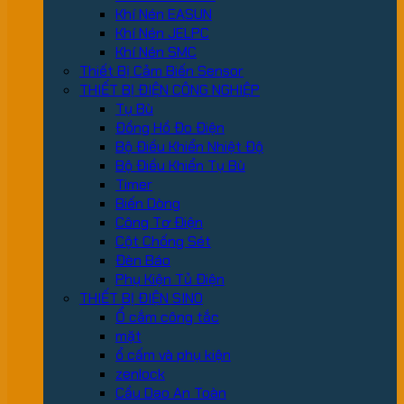
Khí Nén EASUN
Khí Nén JELPC
Khí Nén SMC
Thiết Bị Cảm Biến Sensor
THIẾT BỊ ĐIỆN CÔNG NGHIỆP
Tụ Bù
Đồng Hồ Đo Điện
Bộ Điều Khiển Nhiệt Độ
Bộ Điều Khiển Tụ Bù
Timer
Biến Dòng
Công Tơ Điện
Cột Chống Sét
Đèn Báo
Phụ Kiện Tủ Điện
THIẾT BỊ ĐIỆN SINO
Ổ cắm công tắc
mặt
ổ cấm và phụ kiện
zenlock
Cầu Dao An Toàn