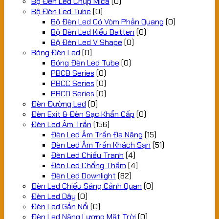
Bộ Đèn Led Chụp Mica
(0)
Bộ Đèn Led Tube
(0)
Bộ Đèn Led Có Vòm Phản Quang
(0)
Bộ Đèn Led Kiểu Batten
(0)
Bộ Đèn Led V Shape
(0)
Bóng Đèn Led
(0)
Bóng Đèn Led Tube
(0)
PBCB Series
(0)
PBCC Series
(0)
PBCD Series
(0)
Đèn Đường Led
(0)
Đèn Exit & Đèn Sạc Khẩn Cấp
(0)
Đèn Led Âm Trần
(156)
Đèn Led Âm Trần Đa Năng
(15)
Đèn Led Âm Trần Khách Sạn
(51)
Đèn Led Chiếu Tranh
(4)
Đèn Led Chống Thấm
(4)
Đèn Led Downlight
(82)
Đèn Led Chiếu Sáng Cảnh Quan
(0)
Đèn Led Dây
(0)
Đèn Led Gắn Nổi
(0)
Đèn Led Năng Lượng Mặt Trời
(0)