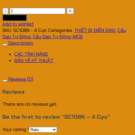
SC108N
-
Add to cart
4
Add to wishlist
Cực
SKU:
SC108N - 4 Cực
Categories:
THIẾT BỊ ĐIỆN SINO
,
Cầu
quantity
Dao Tự Động
,
Cầu Dao Tự Động-MCB
Description
CÁC TÍNH NĂNG
BẢN VẼ KỸ THUẬT
Reviews (0)
Reviews
There are no reviews yet.
Be the first to review “SC108N – 4 Cực”
Your rating
*