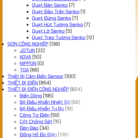
Quạt Bàn Senko
(7)
Quạt Đảo Trần Senko
(1)
Quạt Đứng Senko
(7)
Quạt Hút Tường Senko
(7)
Quạt Lỡ Senko
(5)
Quạt Treo Tường Senko
(12)
SƠN CÔNG NGHIỆP
(138)
JOTUN
(22)
KOVA
(50)
NIPPON
(0)
TOA
(66)
Thiết Bị Cảm Biến Sensor
(100)
THIẾT BỊ ĐIỆN
(854)
THIẾT BỊ ĐIỆN CÔNG NGHIỆP
(824)
Biến Dòng
(195)
Bộ Điều Khiển Nhiệt Độ
(68)
Bộ Điều Khiển Tụ Bù
(19)
Công Tơ Điện
(59)
Cột Chống Sét
(15)
Đèn Báo
(34)
Đồng Hồ Đo Điện
(138)