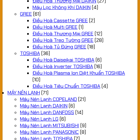
Điều Hoà Thương Mại DAIKIN
(27)
Máy Lọc Không Khí DAIKIN
(4)
GREE
(61)
Điều Hoà Cassette GREE
(2)
Điều Hoà Multi GREE
(1)
Điều Hoà Thương Mại GREE
(12)
Điều Hoà Treo Tường GREE
(28)
Điều Hoà Tủ Đứng GREE
(18)
TOSHIBA
(36)
Điều Hoà Daiseikai TOSHIBA
(6)
Điều Hoà Inverter TOSHIBA
(16)
Điều Hoà Plasma Ion Diệt Khuẩn TOSHIBA
(10)
Điều Hoà Tiêu Chuẩn TOSHIBA
(4)
MÁY NÉN LẠNH
(71)
Máy Nén Lạnh COPELAND
(21)
Máy Nén Lạnh DAIKIN
(6)
Máy Nén Lạnh DANFOSS
(14)
Máy Nén Lạnh LG
(6)
Máy Nén Lạnh MITSUBISHI
(9)
Máy Nén Lạnh PANASONIC
(8)
Máy Nén Lạnh TOSHIBA
(7)