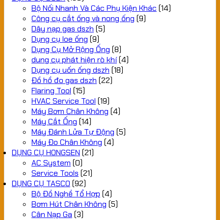
Bộ Nối Nhanh Và Các Phụ Kiện Khác
(14)
Công cụ cắt ống và nong ống
(9)
Dây nạp gas dszh
(5)
Dụng cụ loe ống
(9)
Dụng Cụ Mở Rộng Ống
(8)
dung cụ phát hiện rò khí
(4)
Dụng cụ uốn ống dszh
(18)
Đồ hồ đo gas dszh
(22)
Flaring Tool
(15)
HVAC Service Tool
(19)
Máy Bơm Chân Không
(4)
Máy Cắt Ống
(14)
Máy Đánh Lửa Tự Động
(5)
Máy Đo Chân Không
(4)
DỤNG CỤ HONGSEN
(21)
AC System
(0)
Service Tools
(21)
DỤNG CỤ TASCO
(92)
Bộ Đồ Nghề Tổ Hợp
(4)
Bơm Hút Chân Không
(5)
Cân Nạp Ga
(3)