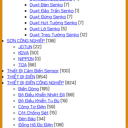
Quạt Bàn Senko
(7)
Quạt Đảo Trần Senko
(1)
Quạt Đứng Senko
(7)
Quạt Hút Tường Senko
(7)
Quạt Lỡ Senko
(5)
Quạt Treo Tường Senko
(12)
SƠN CÔNG NGHIỆP
(138)
JOTUN
(22)
KOVA
(50)
NIPPON
(0)
TOA
(66)
Thiết Bị Cảm Biến Sensor
(100)
THIẾT BỊ ĐIỆN
(854)
THIẾT BỊ ĐIỆN CÔNG NGHIỆP
(824)
Biến Dòng
(195)
Bộ Điều Khiển Nhiệt Độ
(68)
Bộ Điều Khiển Tụ Bù
(19)
Công Tơ Điện
(59)
Cột Chống Sét
(15)
Đèn Báo
(34)
Đồng Hồ Đo Điện
(138)