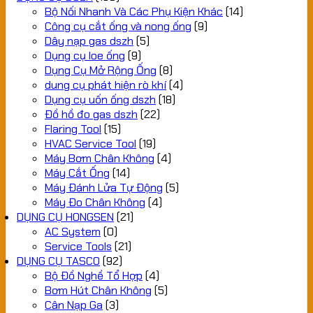
Bộ Nối Nhanh Và Các Phụ Kiện Khác
(14)
Công cụ cắt ống và nong ống
(9)
Dây nạp gas dszh
(5)
Dụng cụ loe ống
(9)
Dụng Cụ Mở Rộng Ống
(8)
dung cụ phát hiện rò khí
(4)
Dụng cụ uốn ống dszh
(18)
Đồ hồ đo gas dszh
(22)
Flaring Tool
(15)
HVAC Service Tool
(19)
Máy Bơm Chân Không
(4)
Máy Cắt Ống
(14)
Máy Đánh Lửa Tự Động
(5)
Máy Đo Chân Không
(4)
DỤNG CỤ HONGSEN
(21)
AC System
(0)
Service Tools
(21)
DỤNG CỤ TASCO
(92)
Bộ Đồ Nghề Tổ Hợp
(4)
Bơm Hút Chân Không
(5)
Cân Nạp Ga
(3)