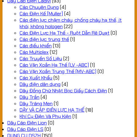
Dây Cáp Điện Cadivi
(93)
Cáp Chuyên Dụng
(4)
Cáp Điện Kế (Muller)
(4)
Cáp điện lực chậm cháy, chống cháy hạ thế, ít
khói, không hologen
(22)
Cáp Điện Lực Hạ Thế - Ruột Dẫn Rẽ Quạt
(0)
Cáp điện lực trung thế
(1)
Cáp điều khiển
(13)
Cáp Multiplex
(12)
Cáp Truyền Số Liệu
(2)
Cáp Vặn Xoắn Hạ Thế (LV -ABC)
(1)
Cáp Vặn Xoắn Trung Thế (MV-ABC)
(0)
Cáp Xuất Khẩu
(5)
Dây điện dân dụng
(4)
Dây Đồng Chữ Nhật Bọc Giấy Cách Điện
(1)
Dây Trần
(4)
Dây Tráng Men
(1)
DÂY VÀ CÁP ĐIỆN LỰC HẠ THẾ
(18)
Khí Cụ Điện Và Phụ Kiện
(1)
Dây Cáp Điện Lion
(0)
Dây Cáp Điện LS
(0)
DỤNG CỤ DSZH
(150)