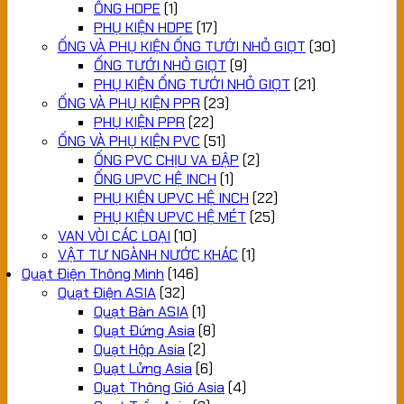
ỐNG HDPE
(1)
PHỤ KIỆN HDPE
(17)
ỐNG VÀ PHỤ KIỆN ỐNG TƯỚI NHỎ GIỌT
(30)
ỐNG TƯỚI NHỎ GIỌT
(9)
PHỤ KIỆN ỐNG TƯỚI NHỎ GIỌT
(21)
ỐNG VÀ PHỤ KIỆN PPR
(23)
PHỤ KIỆN PPR
(22)
ỐNG VÀ PHỤ KIỆN PVC
(51)
ỐNG PVC CHỊU VA ĐẬP
(2)
ỐNG UPVC HỆ INCH
(1)
PHỤ KIỆN UPVC HỆ INCH
(22)
PHỤ KIỆN UPVC HỆ MÉT
(25)
VAN VÒI CÁC LOẠI
(10)
VẬT TƯ NGÀNH NƯỚC KHÁC
(1)
Quạt Điện Thông Minh
(146)
Quạt Điện ASIA
(32)
Quạt Bàn ASIA
(1)
Quạt Đứng Asia
(8)
Quạt Hộp Asia
(2)
Quạt Lửng Asia
(6)
Quạt Thông Gió Asia
(4)