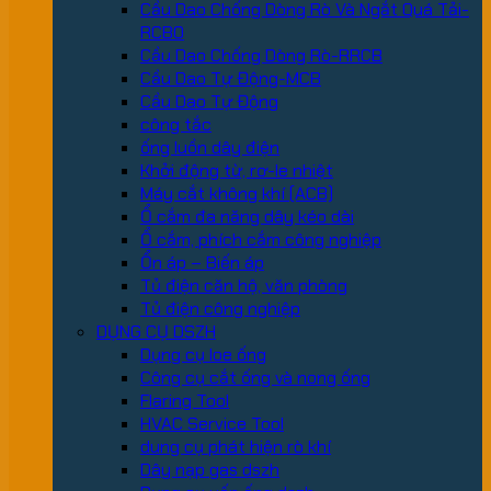
Cầu Dao Chống Dòng Rò Và Ngắt Quá Tải-
RCBO
Cầu Dao Chống Dòng Rò-RRCB
Cầu Dao Tự Động-MCB
Cầu Dao Tự Động
công tắc
ống luồn dây điện
Khởi động từ, rơ-le nhiệt
Máy cắt không khí (ACB)
Ổ cắm đa năng dây kéo dài
Ổ cắm, phích cắm công nghiệp
Ổn áp – Biến áp
Tủ điện căn hộ, văn phòng
Tủ điện công nghiệp
DỤNG CỤ DSZH
Dụng cụ loe ống
Công cụ cắt ống và nong ống
Flaring Tool
HVAC Service Tool
dung cụ phát hiện rò khí
Dây nạp gas dszh