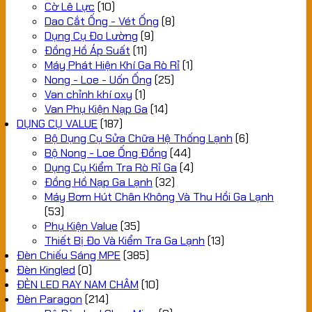
Cờ Lê Lực
(10)
Dao Cắt Ống - Vét Ống
(8)
Dụng Cụ Đo Lường
(9)
Đồng Hồ Áp Suất
(11)
Máy Phát Hiện Khí Ga Rò Rỉ
(1)
Nong - Loe - Uốn Ống
(25)
Van chỉnh khí oxy
(1)
Van Phụ Kiện Nạp Ga
(14)
DỤNG CỤ VALUE
(187)
Bộ Dụng Cụ Sửa Chữa Hệ Thống Lạnh
(6)
Bộ Nong - Loe Ống Đồng
(44)
Dụng Cụ Kiểm Tra Rò Rỉ Ga
(4)
Đồng Hồ Nạp Ga Lạnh
(32)
Máy Bơm Hút Chân Không Và Thu Hồi Ga Lạnh
(53)
Phụ Kiện Value
(35)
Thiết Bị Đo Và Kiểm Tra Ga Lạnh
(13)
Đèn Chiếu Sáng MPE
(385)
Đèn Kingled
(0)
ĐÈN LED RAY NAM CHÂM
(10)
Đèn Paragon
(214)