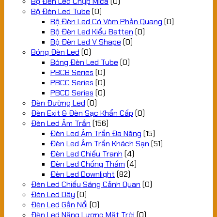
Bộ Đèn Led Chụp Mica
(0)
Bộ Đèn Led Tube
(0)
Bộ Đèn Led Có Vòm Phản Quang
(0)
Bộ Đèn Led Kiểu Batten
(0)
Bộ Đèn Led V Shape
(0)
Bóng Đèn Led
(0)
Bóng Đèn Led Tube
(0)
PBCB Series
(0)
PBCC Series
(0)
PBCD Series
(0)
Đèn Đường Led
(0)
Đèn Exit & Đèn Sạc Khẩn Cấp
(0)
Đèn Led Âm Trần
(156)
Đèn Led Âm Trần Đa Năng
(15)
Đèn Led Âm Trần Khách Sạn
(51)
Đèn Led Chiếu Tranh
(4)
Đèn Led Chống Thấm
(4)
Đèn Led Downlight
(82)
Đèn Led Chiếu Sáng Cảnh Quan
(0)
Đèn Led Dây
(0)
Đèn Led Gắn Nổi
(0)
Đèn Led Năng Lượng Mặt Trời
(0)