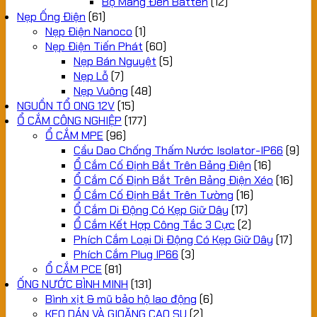
Bộ Máng Đèn Batten
(12)
Nẹp Ống Điện
(61)
Nẹp Điện Nanoco
(1)
Nẹp Điện Tiến Phát
(60)
Nẹp Bán Nguyệt
(5)
Nẹp Lỗ
(7)
Nẹp Vuông
(48)
NGUỒN TỔ ONG 12V
(15)
Ổ CẮM CÔNG NGHIỆP
(177)
Ổ CẮM MPE
(96)
Cầu Dao Chống Thấm Nước Isolator-IP66
(9)
Ổ Cắm Cố Định Bắt Trên Bảng Điện
(16)
Ổ Cắm Cố Định Bắt Trên Bảng Điện Xéo
(16)
Ổ Cắm Cố Định Bắt Trên Tường
(16)
Ổ Cắm Di Động Có Kẹp Giữ Dây
(17)
Ổ Cắm Kết Hợp Công Tắc 3 Cực
(2)
Phích Cắm Loại Di Động Có Kẹp Giữ Dây
(17)
Phích Cắm Plug IP66
(3)
Ổ CẮM PCE
(81)
ỐNG NƯỚC BÌNH MINH
(131)
Bình xịt & mũ bảo hộ lao động
(6)
KEO DÁN VÀ GIOĂNG CAO SU
(2)