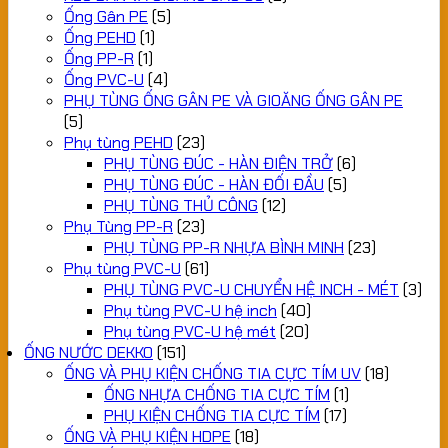
Ống Gân PE
(5)
Ống PEHD
(1)
Ống PP-R
(1)
Ống PVC-U
(4)
PHỤ TÙNG ỐNG GÂN PE VÀ GIOĂNG ỐNG GÂN PE
(5)
Phụ tùng PEHD
(23)
PHỤ TÙNG ĐÚC - HÀN ĐIỆN TRỞ
(6)
PHỤ TÙNG ĐÚC - HÀN ĐỐI ĐẦU
(5)
PHỤ TÙNG THỦ CÔNG
(12)
Phụ Tùng PP-R
(23)
PHỤ TÙNG PP-R NHỰA BÌNH MINH
(23)
Phụ tùng PVC-U
(61)
PHỤ TÙNG PVC-U CHUYỂN HỆ INCH - MÉT
(3)
Phụ tùng PVC-U hệ inch
(40)
Phụ tùng PVC-U hệ mét
(20)
ỐNG NƯỚC DEKKO
(151)
ỐNG VÀ PHỤ KIỆN CHỐNG TIA CỰC TÍM UV
(18)
ỐNG NHỰA CHỐNG TIA CỰC TÍM
(1)
PHỤ KIỆN CHỐNG TIA CỰC TÍM
(17)
ỐNG VÀ PHỤ KIỆN HDPE
(18)