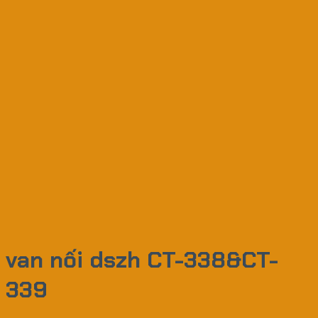
van nối dszh CT-338&CT-
339