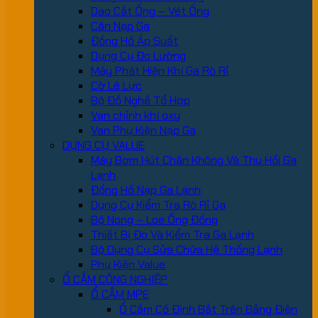
Dao Cắt Ống – Vét Ống
Cân Nạp Ga
Đồng Hồ Áp Suất
Dụng Cụ Đo Lường
Máy Phát Hiện Khí Ga Rò Rỉ
Cờ Lê Lực
Bộ Đồ Nghề Tổ Hợp
Van chỉnh khí oxy
Van Phụ Kiện Nạp Ga
DỤNG CỤ VALUE
Máy Bơm Hút Chân Không Và Thu Hồi Ga
Lạnh
Đồng Hồ Nạp Ga Lạnh
Dụng Cụ Kiểm Tra Rò Rỉ Ga
Bộ Nong – Loe Ống Đồng
Thiết Bị Đo Và Kiểm Tra Ga Lạnh
Bộ Dụng Cụ Sửa Chữa Hệ Thống Lạnh
Phụ Kiện Value
Ổ CẮM CÔNG NGHIỆP
Ổ CẮM MPE
Ổ Cắm Cố Định Bắt Trên Bảng Điện