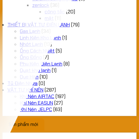
zenlock
(36)
công tắc
(20)
mặt
(11)
THIẾT BỊ VẬT TƯ ĐIỆN LẠNH
(79)
Gas Lạnh
(34)
Linh Kiện Kho Lạnh
(1)
Nhớt Lạnh
(13)
Ống Cách Nhiệt
(5)
Ống Đồng
(7)
Phụ Kiện Điện Lạnh
(8)
Quạt kho lạnh
(1)
Que Hàn
(10)
Tủ Điện Nhựa
(0)
VẬT TƯ KHÍ NÉN
(287)
Khí Nén AIRTAC
(197)
Khí Nén EASUN
(27)
Khí Nén JELPC
(63)
Sản phẩm mới