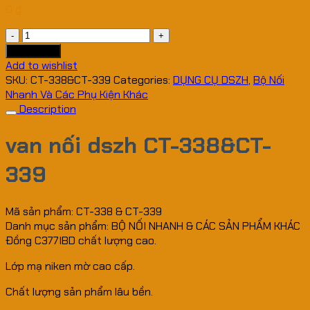
0
₫
van
nối
Add to cart
dszh
Add to wishlist
CT-
SKU:
CT-338&CT-339
Categories:
DỤNG CỤ DSZH
,
Bộ Nối
338&CT-
Nhanh Và Các Phụ Kiện Khác
339
Description
quantity
van nối dszh CT-338&CT-
339
Mã sản phẩm: CT-338 & CT-339
Danh mục sản phẩm: BỘ NỐI NHANH & CÁC SẢN PHẨM KHÁC
Đồng C377IBD chất lượng cao.
Lớp mạ niken mờ cao cấp.
Chất lượng sản phẩm lâu bền.