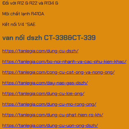
Đối với R12 & R22 và R134 &
Môi chất lạnh R410A.
Kết nối 1/4 “SAE.
van nối dszh CT-338&CT-339
https://tanlegia.com/dung-cu-dszh/
https://tanlegia.com/bo-noi-nhanh-va-cac-phu-kien-khac/
https://tanlegia.com/cong-cu-cat-ong-va-nong-ong/
https://tanlegia.com/day-nap-gas-dszh/
https://tanlegia.com/dung-cu-loe-ong/
https://tanlegia.com/dung-cu-mo-rong-ong/
https://tanlegia.com/dung-cu-phat-hien-ro-khi/
https://tanlegia.com/dung-cu-uon-ong-dszh/