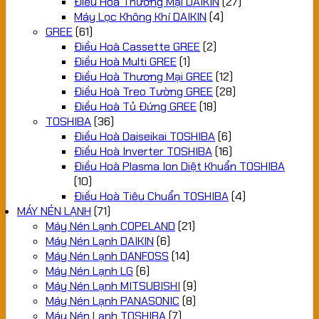
Điều Hoà Thương Mại DAIKIN
(27)
Máy Lọc Không Khí DAIKIN
(4)
GREE
(61)
Điều Hoà Cassette GREE
(2)
Điều Hoà Multi GREE
(1)
Điều Hoà Thương Mại GREE
(12)
Điều Hoà Treo Tường GREE
(28)
Điều Hoà Tủ Đứng GREE
(18)
TOSHIBA
(36)
Điều Hoà Daiseikai TOSHIBA
(6)
Điều Hoà Inverter TOSHIBA
(16)
Điều Hoà Plasma Ion Diệt Khuẩn TOSHIBA
(10)
Điều Hoà Tiêu Chuẩn TOSHIBA
(4)
MÁY NÉN LẠNH
(71)
Máy Nén Lạnh COPELAND
(21)
Máy Nén Lạnh DAIKIN
(6)
Máy Nén Lạnh DANFOSS
(14)
Máy Nén Lạnh LG
(6)
Máy Nén Lạnh MITSUBISHI
(9)
Máy Nén Lạnh PANASONIC
(8)
Máy Nén Lạnh TOSHIBA
(7)