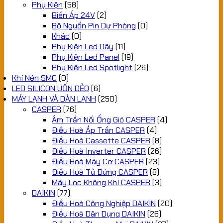
Phụ Kiện
(58)
Biến Áp 24V
(2)
Bộ Nguồn Pin Dự Phòng
(0)
Khác
(0)
Phụ Kiện Led Dây
(11)
Phụ Kiện Led Panel
(19)
Phụ Kiện Led Spotlight
(26)
Khí Nén SMC
(0)
LED SILICON UỐN DẺO
(6)
MÁY LẠNH VÀ DÀN LẠNH
(250)
CASPER
(76)
Âm Trần Nối Ống Gió CASPER
(4)
Điều Hoà Áp Trần CASPER
(4)
Điều Hoà Cassette CASPER
(8)
Điều Hoà Inverter CASPER
(26)
Điều Hoà Máy Cơ CASPER
(23)
Điều Hoà Tủ Đứng CASPER
(8)
Máy Lọc Không Khí CASPER
(3)
DAIKIN
(77)
Điều Hoà Công Nghiệp DAIKIN
(20)
Điều Hoà Dân Dụng DAIKIN
(26)