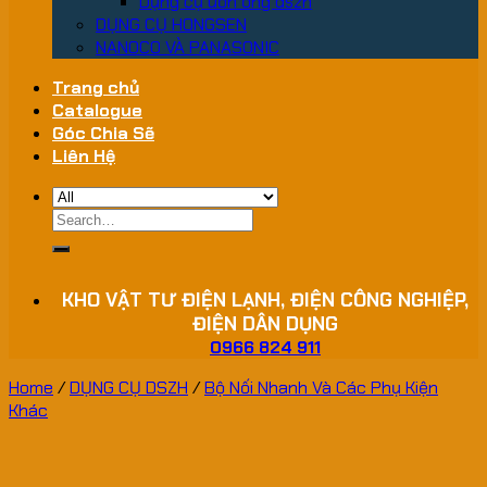
Dụng cụ uốn ống dszh
DỤNG CỤ HONGSEN
NANOCO VÀ PANASONIC
Trang chủ
Catalogue
Góc Chia Sẽ
Liên Hệ
Search
for:
KHO VẬT TƯ ĐIỆN LẠNH, ĐIỆN CÔNG NGHIỆP,
ĐIỆN DÂN DỤNG
0966 824 911
Home
/
DỤNG CỤ DSZH
/
Bộ Nối Nhanh Và Các Phụ Kiện
Khác