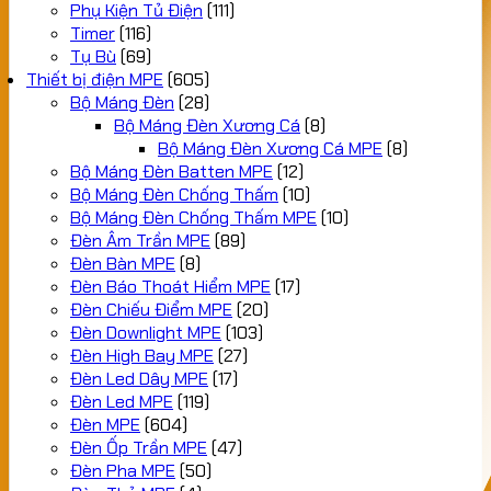
Phụ Kiện Tủ Điện
(111)
Timer
(116)
Tụ Bù
(69)
Thiết bị điện MPE
(605)
Bộ Máng Đèn
(28)
Bộ Máng Đèn Xương Cá
(8)
Bộ Máng Đèn Xương Cá MPE
(8)
Bộ Máng Đèn Batten MPE
(12)
Bộ Máng Đèn Chống Thấm
(10)
Bộ Máng Đèn Chống Thấm MPE
(10)
Đèn Âm Trần MPE
(89)
Đèn Bàn MPE
(8)
Đèn Báo Thoát Hiểm MPE
(17)
Đèn Chiếu Điểm MPE
(20)
Đèn Downlight MPE
(103)
Đèn High Bay MPE
(27)
Đèn Led Dây MPE
(17)
Đèn Led MPE
(119)
Đèn MPE
(604)
Đèn Ốp Trần MPE
(47)
Đèn Pha MPE
(50)