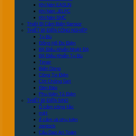
Khí Nén EASUN
Khí Nén JELPC
Khí Nén SMC
Thiết Bị Cảm Biến Sensor
THIẾT BỊ ĐIỆN CÔNG NGHIỆP
Tụ Bù
Đồng Hồ Đo Điện
Bộ Điều Khiển Nhiệt Độ
Bộ Điều Khiển Tụ Bù
Timer
Biến Dòng
Công Tơ Điện
Cột Chống Sét
Đèn Báo
Phụ Kiện Tủ Điện
THIẾT BỊ ĐIỆN SINO
Ổ cắm công tắc
mặt
ổ cấm và phụ kiện
zenlock
Cầu Dao An Toàn