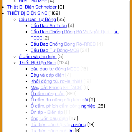
Đèn Thả MPE
(4)
Thiết Bị Điện Schneider
(0)
THIẾT BỊ ĐIỆN SINO
(1169)
Cầu Dao Tự Động
(35)
Cầu Dao An Toàn
(4)
Cầu Dao Chống Dòng Rò Và Ngắt Quá Tải-
RCBO
(2)
Cầu Dao Chống Dòng Rò-RRCB
(4)
Cầu Dao Tự Động-MCB
(24)
ổ cấm và phụ kiện
(5)
Thiết Bị Điện Sino
(1134)
cầu dao tự động MCCB
(16)
Dây và cáp điện
(4)
Khởi động từ, rơ-le nhiệt
(19)
Máy cắt không khí (ACB)
(0)
Ổ cắm công tắc
(889)
Ổ cắm đa năng dây kéo dài
(9)
Ổ cắm, phích cắm công nghiệp
(25)
Ổn áp - Biến áp
(11)
ống luồn dây điện
(101)
Tủ điện căn hộ, văn phòng
(18)
Tủ điện công nghiệp
(6)