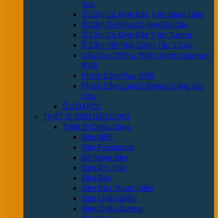
Xéo
Ổ Cắm Cố Định Bắt Trên Bảng Điện
Ổ Cắm Di Động Có Kẹp Giữ Dây
Ổ Cắm Cố Định Bắt Trên Tường
Ổ Cắm Kết Hợp Công Tắc 3 Cực
Cầu Dao Chống Thấm Nước Isolator-
IP66
Phích Cắm Plug IP66
Phích Cắm Loại Di Động Có Kẹp Giữ
Dây
Ổ CẮM PCE
THIẾT BỊ ĐIỆN DÂN DỤNG
Thiết Bị Chiếu Sáng
Đèn MPE
Đèn Panasonic
Bộ Máng Đèn
Đèn Âm Trần
Đèn Bàn
Đèn Báo Thoát Hiểm
Đèn Chiếu Điểm
Đèn Chiếu Gương