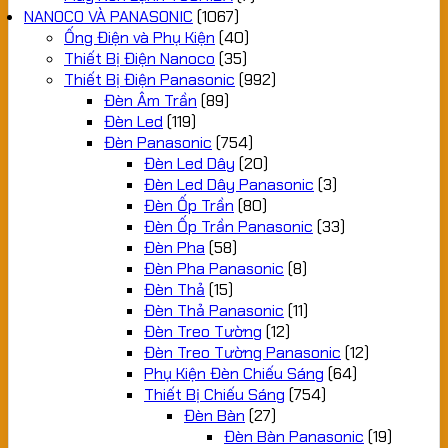
NANOCO VÀ PANASONIC
(1067)
Ống Điện và Phụ Kiện
(40)
Thiết Bị Điện Nanoco
(35)
Thiết Bị Điện Panasonic
(992)
Đèn Âm Trần
(89)
Đèn Led
(119)
Đèn Panasonic
(754)
Đèn Led Dây
(20)
Đèn Led Dây Panasonic
(3)
Đèn Ốp Trần
(80)
Đèn Ốp Trần Panasonic
(33)
Đèn Pha
(58)
Đèn Pha Panasonic
(8)
Đèn Thả
(15)
Đèn Thả Panasonic
(11)
Đèn Treo Tường
(12)
Đèn Treo Tường Panasonic
(12)
Phụ Kiện Đèn Chiếu Sáng
(64)
Thiết Bị Chiếu Sáng
(754)
Đèn Bàn
(27)
Đèn Bàn Panasonic
(19)