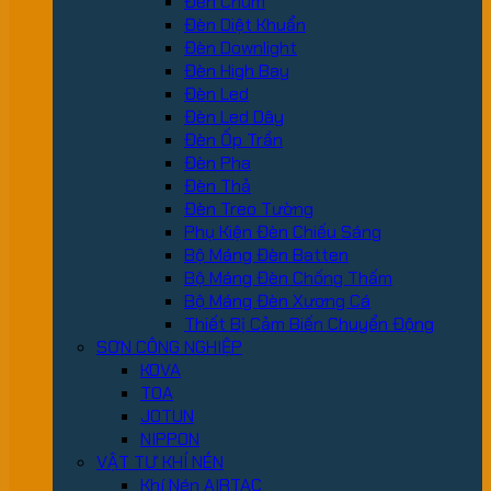
Đèn Chùm
Đèn Diệt Khuẩn
Đèn Downlight
Đèn High Bay
Đèn Led
Đèn Led Dây
Đèn Ốp Trần
Đèn Pha
Đèn Thả
Đèn Treo Tường
Phụ Kiện Đèn Chiếu Sáng
Bộ Máng Đèn Batten
Bộ Máng Đèn Chống Thấm
Bộ Máng Đèn Xương Cá
Thiết Bị Cảm Biến Chuyển Động
SƠN CÔNG NGHIỆP
KOVA
TOA
JOTUN
NIPPON
VẬT TƯ KHÍ NÉN
Khí Nén AIRTAC