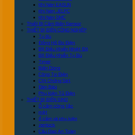
Khí Nén EASUN
Khí Nén JELPC
Khí Nén SMC
Thiết Bị Cảm Biến Sensor
THIẾT BỊ ĐIỆN CÔNG NGHIỆP
Tụ Bù
Đồng Hồ Đo Điện
Bộ Điều Khiển Nhiệt Độ
Bộ Điều Khiển Tụ Bù
Timer
Biến Dòng
Công Tơ Điện
Cột Chống Sét
Đèn Báo
Phụ Kiện Tủ Điện
THIẾT BỊ ĐIỆN SINO
Ổ cắm công tắc
mặt
ổ cấm và phụ kiện
zenlock
Cầu Dao An Toàn