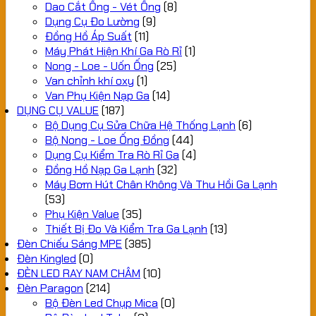
Dao Cắt Ống - Vét Ống
(8)
Dụng Cụ Đo Lường
(9)
Đồng Hồ Áp Suất
(11)
Máy Phát Hiện Khí Ga Rò Rỉ
(1)
Nong - Loe - Uốn Ống
(25)
Van chỉnh khí oxy
(1)
Van Phụ Kiện Nạp Ga
(14)
DỤNG CỤ VALUE
(187)
Bộ Dụng Cụ Sửa Chữa Hệ Thống Lạnh
(6)
Bộ Nong - Loe Ống Đồng
(44)
Dụng Cụ Kiểm Tra Rò Rỉ Ga
(4)
Đồng Hồ Nạp Ga Lạnh
(32)
Máy Bơm Hút Chân Không Và Thu Hồi Ga Lạnh
(53)
Phụ Kiện Value
(35)
Thiết Bị Đo Và Kiểm Tra Ga Lạnh
(13)
Đèn Chiếu Sáng MPE
(385)
Đèn Kingled
(0)
ĐÈN LED RAY NAM CHÂM
(10)
Đèn Paragon
(214)
Bộ Đèn Led Chụp Mica
(0)