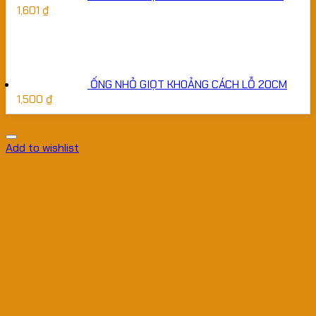
1,601
₫
ỐNG NHỎ GIỌT KHOẢNG CÁCH LỖ 20CM
1,500
₫
Add to wishlist