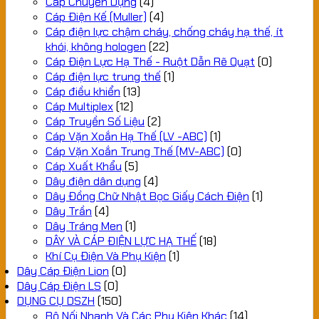
Cáp Chuyên Dụng
(4)
Cáp Điện Kế (Muller)
(4)
Cáp điện lực chậm cháy, chống cháy hạ thế, ít
khói, không hologen
(22)
Cáp Điện Lực Hạ Thế - Ruột Dẫn Rẽ Quạt
(0)
Cáp điện lực trung thế
(1)
Cáp điều khiển
(13)
Cáp Multiplex
(12)
Cáp Truyền Số Liệu
(2)
Cáp Vặn Xoắn Hạ Thế (LV -ABC)
(1)
Cáp Vặn Xoắn Trung Thế (MV-ABC)
(0)
Cáp Xuất Khẩu
(5)
Dây điện dân dụng
(4)
Dây Đồng Chữ Nhật Bọc Giấy Cách Điện
(1)
Dây Trần
(4)
Dây Tráng Men
(1)
DÂY VÀ CÁP ĐIỆN LỰC HẠ THẾ
(18)
Khí Cụ Điện Và Phụ Kiện
(1)
Dây Cáp Điện Lion
(0)
Dây Cáp Điện LS
(0)
DỤNG CỤ DSZH
(150)
Bộ Nối Nhanh Và Các Phụ Kiện Khác
(14)