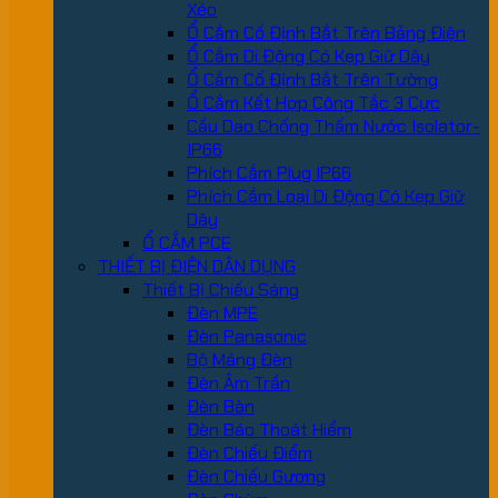
Xéo
Ổ Cắm Cố Định Bắt Trên Bảng Điện
Ổ Cắm Di Động Có Kẹp Giữ Dây
Ổ Cắm Cố Định Bắt Trên Tường
Ổ Cắm Kết Hợp Công Tắc 3 Cực
Cầu Dao Chống Thấm Nước Isolator-
IP66
Phích Cắm Plug IP66
Phích Cắm Loại Di Động Có Kẹp Giữ
Dây
Ổ CẮM PCE
THIẾT BỊ ĐIỆN DÂN DỤNG
Thiết Bị Chiếu Sáng
Đèn MPE
Đèn Panasonic
Bộ Máng Đèn
Đèn Âm Trần
Đèn Bàn
Đèn Báo Thoát Hiểm
Đèn Chiếu Điểm
Đèn Chiếu Gương