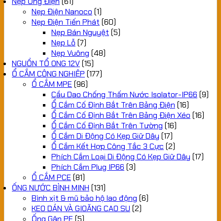
Nẹp Ống Điện
(61)
Nẹp Điện Nanoco
(1)
Nẹp Điện Tiến Phát
(60)
Nẹp Bán Nguyệt
(5)
Nẹp Lỗ
(7)
Nẹp Vuông
(48)
NGUỒN TỔ ONG 12V
(15)
Ổ CẮM CÔNG NGHIỆP
(177)
Ổ CẮM MPE
(96)
Cầu Dao Chống Thấm Nước Isolator-IP66
(9)
Ổ Cắm Cố Định Bắt Trên Bảng Điện
(16)
Ổ Cắm Cố Định Bắt Trên Bảng Điện Xéo
(16)
Ổ Cắm Cố Định Bắt Trên Tường
(16)
Ổ Cắm Di Động Có Kẹp Giữ Dây
(17)
Ổ Cắm Kết Hợp Công Tắc 3 Cực
(2)
Phích Cắm Loại Di Động Có Kẹp Giữ Dây
(17)
Phích Cắm Plug IP66
(3)
Ổ CẮM PCE
(81)
ỐNG NƯỚC BÌNH MINH
(131)
Bình xịt & mũ bảo hộ lao động
(6)
KEO DÁN VÀ GIOĂNG CAO SU
(2)
Ống Gân PE
(5)