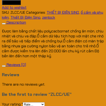
quantity
Add to cart
Add to wishlist
SKU:
ZLCC/UE
Categories:
THIẾT BỊ ĐIỆN SINO
,
ổ cấm và phụ
kiện
,
Thiết Bị Điện Sino
,
zenlock
Description
Được làm bằng chất liệu polycacbornat chống ăn mòn, chịu
nhiệt và chịu va đập.Ổ cắm dữ liệu tích hợp với mặt che nhô
ra để bảo vệ tiếp điểm và chống bụi.Ổ cắm điện có màn trập
bằng nhựa gia cường nylon bảo vệ an toàn cho trẻ nhỏ.Ổ
cắm được kiểm tra lên đến 20.000 lần chu kỳ rút cắm.Độ
bền lên đến hơn một thập kỷ.
Reviews (0)
Reviews
There are no reviews yet.
Be the first to review “ZLCC/UE”
Your rating
*