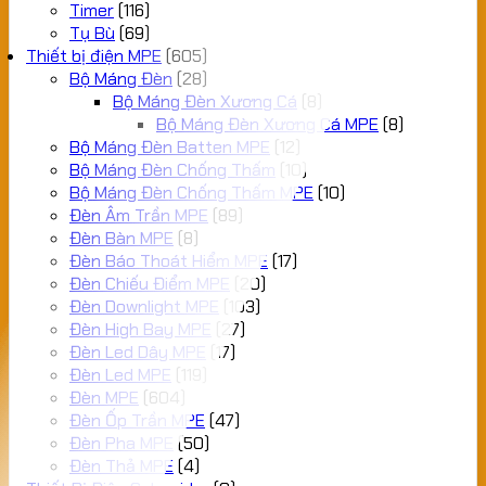
Timer
(116)
Tụ Bù
(69)
Thiết bị điện MPE
(605)
Bộ Máng Đèn
(28)
Bộ Máng Đèn Xương Cá
(8)
Bộ Máng Đèn Xương Cá MPE
(8)
Bộ Máng Đèn Batten MPE
(12)
Bộ Máng Đèn Chống Thấm
(10)
Bộ Máng Đèn Chống Thấm MPE
(10)
Đèn Âm Trần MPE
(89)
Đèn Bàn MPE
(8)
Đèn Báo Thoát Hiểm MPE
(17)
Đèn Chiếu Điểm MPE
(20)
Đèn Downlight MPE
(103)
Đèn High Bay MPE
(27)
Đèn Led Dây MPE
(17)
Đèn Led MPE
(119)
Đèn MPE
(604)
Đèn Ốp Trần MPE
(47)
Đèn Pha MPE
(50)
Đèn Thả MPE
(4)