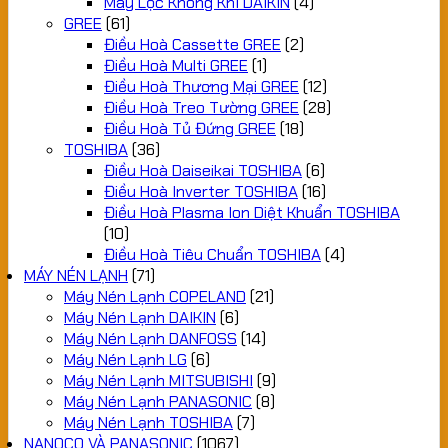
Máy Lọc Không Khí DAIKIN
(4)
GREE
(61)
Điều Hoà Cassette GREE
(2)
Điều Hoà Multi GREE
(1)
Điều Hoà Thương Mại GREE
(12)
Điều Hoà Treo Tường GREE
(28)
Điều Hoà Tủ Đứng GREE
(18)
TOSHIBA
(36)
Điều Hoà Daiseikai TOSHIBA
(6)
Điều Hoà Inverter TOSHIBA
(16)
Điều Hoà Plasma Ion Diệt Khuẩn TOSHIBA
(10)
Điều Hoà Tiêu Chuẩn TOSHIBA
(4)
MÁY NÉN LẠNH
(71)
Máy Nén Lạnh COPELAND
(21)
Máy Nén Lạnh DAIKIN
(6)
Máy Nén Lạnh DANFOSS
(14)
Máy Nén Lạnh LG
(6)
Máy Nén Lạnh MITSUBISHI
(9)
Máy Nén Lạnh PANASONIC
(8)
Máy Nén Lạnh TOSHIBA
(7)
NANOCO VÀ PANASONIC
(1067)