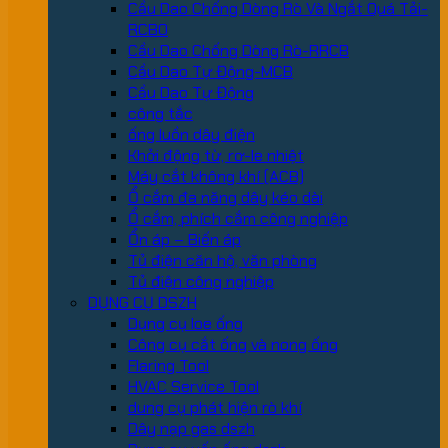
Cầu Dao Chống Dòng Rò Và Ngắt Quá Tải-
RCBO
Cầu Dao Chống Dòng Rò-RRCB
Cầu Dao Tự Động-MCB
Cầu Dao Tự Động
công tắc
ống luồn dây điện
Khởi động từ, rơ-le nhiệt
Máy cắt không khí (ACB)
Ổ cắm đa năng dây kéo dài
Ổ cắm, phích cắm công nghiệp
Ổn áp – Biến áp
Tủ điện căn hộ, văn phòng
Tủ điện công nghiệp
DỤNG CỤ DSZH
Dụng cụ loe ống
Công cụ cắt ống và nong ống
Flaring Tool
HVAC Service Tool
dung cụ phát hiện rò khí
Dây nạp gas dszh