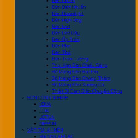
Đèn Chùm
Đèn Diệt Khuẩn
Đèn Downlight
Đèn High Bay
Đèn Led
Đèn Led Dây
Đèn Ốp Trần
Đèn Pha
Đèn Thả
Đèn Treo Tường
Phụ Kiện Đèn Chiếu Sáng
Bộ Máng Đèn Batten
Bộ Máng Đèn Chống Thấm
Bộ Máng Đèn Xương Cá
Thiết Bị Cảm Biến Chuyển Động
SƠN CÔNG NGHIỆP
KOVA
TOA
JOTUN
NIPPON
VẬT TƯ KHÍ NÉN
Khí Nén AIRTAC