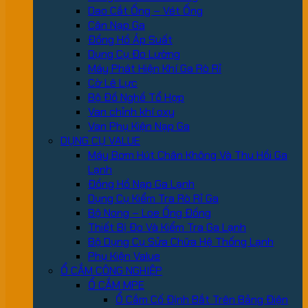
Dao Cắt Ống – Vét Ống
Cân Nạp Ga
Đồng Hồ Áp Suất
Dụng Cụ Đo Lường
Máy Phát Hiện Khí Ga Rò Rỉ
Cờ Lê Lực
Bộ Đồ Nghề Tổ Hợp
Van chỉnh khí oxy
Van Phụ Kiện Nạp Ga
DỤNG CỤ VALUE
Máy Bơm Hút Chân Không Và Thu Hồi Ga
Lạnh
Đồng Hồ Nạp Ga Lạnh
Dụng Cụ Kiểm Tra Rò Rỉ Ga
Bộ Nong – Loe Ống Đồng
Thiết Bị Đo Và Kiểm Tra Ga Lạnh
Bộ Dụng Cụ Sửa Chữa Hệ Thống Lạnh
Phụ Kiện Value
Ổ CẮM CÔNG NGHIỆP
Ổ CẮM MPE
Ổ Cắm Cố Định Bắt Trên Bảng Điện