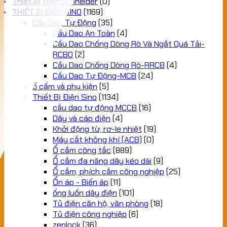
Thiết Bị Điện Schneider
(0)
THIẾT BỊ ĐIỆN SINO
(1169)
Cầu Dao Tự Động
(35)
Cầu Dao An Toàn
(4)
Cầu Dao Chống Dòng Rò Và Ngắt Quá Tải-
RCBO
(2)
Cầu Dao Chống Dòng Rò-RRCB
(4)
Cầu Dao Tự Động-MCB
(24)
ổ cấm và phụ kiện
(5)
Thiết Bị Điện Sino
(1134)
cầu dao tự động MCCB
(16)
Dây và cáp điện
(4)
Khởi động từ, rơ-le nhiệt
(19)
Máy cắt không khí (ACB)
(0)
Ổ cắm công tắc
(889)
Ổ cắm đa năng dây kéo dài
(9)
Ổ cắm, phích cắm công nghiệp
(25)
Ổn áp - Biến áp
(11)
ống luồn dây điện
(101)
Tủ điện căn hộ, văn phòng
(18)
Tủ điện công nghiệp
(6)
zenlock
(36)