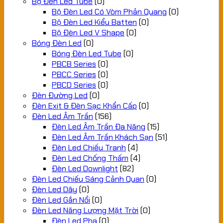
Bộ Đèn Led Tube
(0)
Bộ Đèn Led Có Vòm Phản Quang
(0)
Bộ Đèn Led Kiểu Batten
(0)
Bộ Đèn Led V Shape
(0)
Bóng Đèn Led
(0)
Bóng Đèn Led Tube
(0)
PBCB Series
(0)
PBCC Series
(0)
PBCD Series
(0)
Đèn Đường Led
(0)
Đèn Exit & Đèn Sạc Khẩn Cấp
(0)
Đèn Led Âm Trần
(156)
Đèn Led Âm Trần Đa Năng
(15)
Đèn Led Âm Trần Khách Sạn
(51)
Đèn Led Chiếu Tranh
(4)
Đèn Led Chống Thấm
(4)
Đèn Led Downlight
(82)
Đèn Led Chiếu Sáng Cảnh Quan
(0)
Đèn Led Dây
(0)
Đèn Led Gắn Nổi
(0)
Đèn Led Năng Lượng Mặt Trời
(0)
Đèn Led Pha
(0)