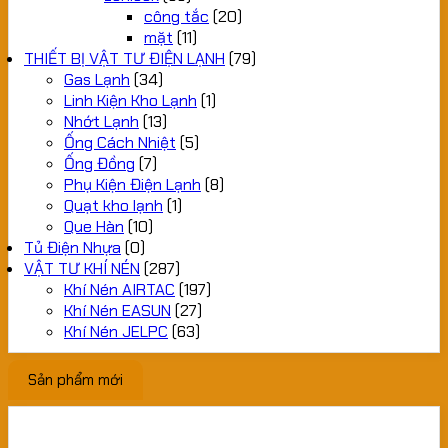
công tắc
(20)
mặt
(11)
THIẾT BỊ VẬT TƯ ĐIỆN LẠNH
(79)
Gas Lạnh
(34)
Linh Kiện Kho Lạnh
(1)
Nhớt Lạnh
(13)
Ống Cách Nhiệt
(5)
Ống Đồng
(7)
Phụ Kiện Điện Lạnh
(8)
Quạt kho lạnh
(1)
Que Hàn
(10)
Tủ Điện Nhựa
(0)
VẬT TƯ KHÍ NÉN
(287)
Khí Nén AIRTAC
(197)
Khí Nén EASUN
(27)
Khí Nén JELPC
(63)
Sản phẩm mới