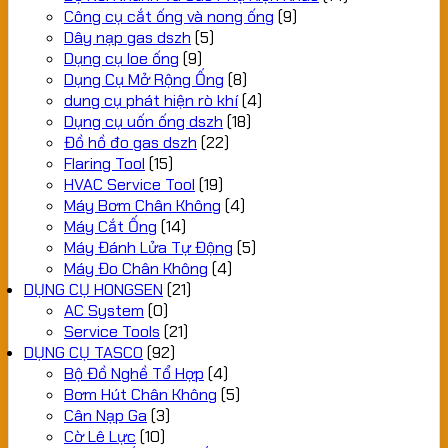
Công cụ cắt ống và nong ống
(9)
Dây nạp gas dszh
(5)
Dụng cụ loe ống
(9)
Dụng Cụ Mở Rộng Ống
(8)
dung cụ phát hiện rò khí
(4)
Dụng cụ uốn ống dszh
(18)
Đồ hồ đo gas dszh
(22)
Flaring Tool
(15)
HVAC Service Tool
(19)
Máy Bơm Chân Không
(4)
Máy Cắt Ống
(14)
Máy Đánh Lửa Tự Động
(5)
Máy Đo Chân Không
(4)
DỤNG CỤ HONGSEN
(21)
AC System
(0)
Service Tools
(21)
DỤNG CỤ TASCO
(92)
Bộ Đồ Nghề Tổ Hợp
(4)
Bơm Hút Chân Không
(5)
Cân Nạp Ga
(3)
Cờ Lê Lực
(10)