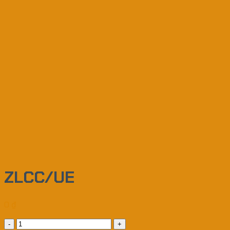
ZLCC/UE
0
₫
ZLCC/UE