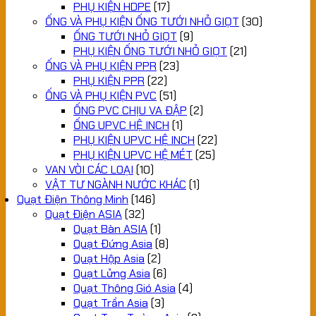
PHỤ KIỆN HDPE
(17)
ỐNG VÀ PHỤ KIỆN ỐNG TƯỚI NHỎ GIỌT
(30)
ỐNG TƯỚI NHỎ GIỌT
(9)
PHỤ KIỆN ỐNG TƯỚI NHỎ GIỌT
(21)
ỐNG VÀ PHỤ KIỆN PPR
(23)
PHỤ KIỆN PPR
(22)
ỐNG VÀ PHỤ KIỆN PVC
(51)
ỐNG PVC CHỊU VA ĐẬP
(2)
ỐNG UPVC HỆ INCH
(1)
PHỤ KIỆN UPVC HỆ INCH
(22)
PHỤ KIỆN UPVC HỆ MÉT
(25)
VAN VÒI CÁC LOẠI
(10)
VẬT TƯ NGÀNH NƯỚC KHÁC
(1)
Quạt Điện Thông Minh
(146)
Quạt Điện ASIA
(32)
Quạt Bàn ASIA
(1)
Quạt Đứng Asia
(8)
Quạt Hộp Asia
(2)
Quạt Lửng Asia
(6)
Quạt Thông Gió Asia
(4)
Quạt Trần Asia
(3)