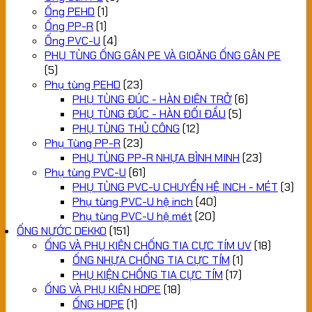
Ống PEHD
(1)
Ống PP-R
(1)
Ống PVC-U
(4)
PHỤ TÙNG ỐNG GÂN PE VÀ GIOĂNG ỐNG GÂN PE
(5)
Phụ tùng PEHD
(23)
PHỤ TÙNG ĐÚC - HÀN ĐIỆN TRỞ
(6)
PHỤ TÙNG ĐÚC - HÀN ĐỐI ĐẦU
(5)
PHỤ TÙNG THỦ CÔNG
(12)
Phụ Tùng PP-R
(23)
PHỤ TÙNG PP-R NHỰA BÌNH MINH
(23)
Phụ tùng PVC-U
(61)
PHỤ TÙNG PVC-U CHUYỂN HỆ INCH - MÉT
(3)
Phụ tùng PVC-U hệ inch
(40)
Phụ tùng PVC-U hệ mét
(20)
ỐNG NƯỚC DEKKO
(151)
ỐNG VÀ PHỤ KIỆN CHỐNG TIA CỰC TÍM UV
(18)
ỐNG NHỰA CHỐNG TIA CỰC TÍM
(1)
PHỤ KIỆN CHỐNG TIA CỰC TÍM
(17)
ỐNG VÀ PHỤ KIỆN HDPE
(18)
ỐNG HDPE
(1)