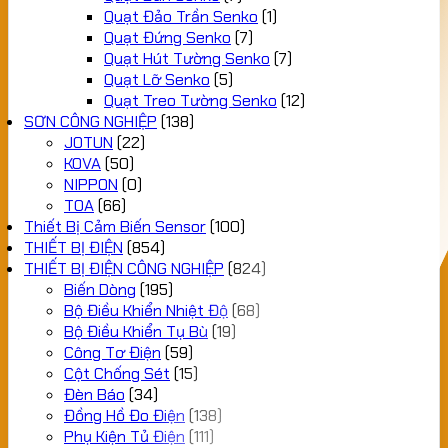
Quạt Đảo Trần Senko
(1)
Quạt Đứng Senko
(7)
Quạt Hút Tường Senko
(7)
Quạt Lỡ Senko
(5)
Quạt Treo Tường Senko
(12)
SƠN CÔNG NGHIỆP
(138)
JOTUN
(22)
KOVA
(50)
NIPPON
(0)
TOA
(66)
Thiết Bị Cảm Biến Sensor
(100)
THIẾT BỊ ĐIỆN
(854)
THIẾT BỊ ĐIỆN CÔNG NGHIỆP
(824)
Biến Dòng
(195)
Bộ Điều Khiển Nhiệt Độ
(68)
Bộ Điều Khiển Tụ Bù
(19)
Công Tơ Điện
(59)
Cột Chống Sét
(15)
Đèn Báo
(34)
Đồng Hồ Đo Điện
(138)
Phụ Kiện Tủ Điện
(111)