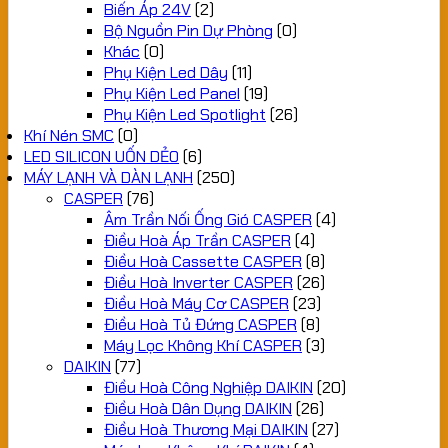
Biến Áp 24V
(2)
Bộ Nguồn Pin Dự Phòng
(0)
Khác
(0)
Phụ Kiện Led Dây
(11)
Phụ Kiện Led Panel
(19)
Phụ Kiện Led Spotlight
(26)
Khí Nén SMC
(0)
LED SILICON UỐN DẺO
(6)
MÁY LẠNH VÀ DÀN LẠNH
(250)
CASPER
(76)
Âm Trần Nối Ống Gió CASPER
(4)
Điều Hoà Áp Trần CASPER
(4)
Điều Hoà Cassette CASPER
(8)
Điều Hoà Inverter CASPER
(26)
Điều Hoà Máy Cơ CASPER
(23)
Điều Hoà Tủ Đứng CASPER
(8)
Máy Lọc Không Khí CASPER
(3)
DAIKIN
(77)
Điều Hoà Công Nghiệp DAIKIN
(20)
Điều Hoà Dân Dụng DAIKIN
(26)
Điều Hoà Thương Mại DAIKIN
(27)