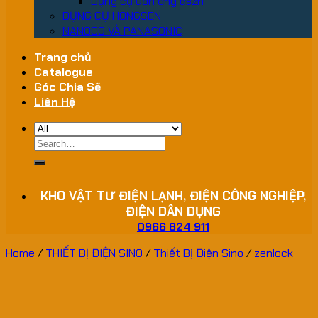
Dụng cụ uốn ống dszh
DỤNG CỤ HONGSEN
NANOCO VÀ PANASONIC
Trang chủ
Catalogue
Góc Chia Sẽ
Liên Hệ
Search
for:
KHO VẬT TƯ ĐIỆN LẠNH, ĐIỆN CÔNG NGHIỆP,
ĐIỆN DÂN DỤNG
0966 824 911
Home
/
THIẾT BỊ ĐIỆN SINO
/
Thiết Bị Điện Sino
/
zenlock