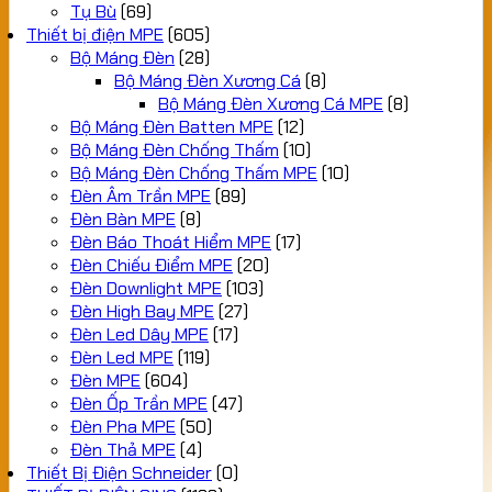
Tụ Bù
(69)
Thiết bị điện MPE
(605)
Bộ Máng Đèn
(28)
Bộ Máng Đèn Xương Cá
(8)
Bộ Máng Đèn Xương Cá MPE
(8)
Bộ Máng Đèn Batten MPE
(12)
Bộ Máng Đèn Chống Thấm
(10)
Bộ Máng Đèn Chống Thấm MPE
(10)
Đèn Âm Trần MPE
(89)
Đèn Bàn MPE
(8)
Đèn Báo Thoát Hiểm MPE
(17)
Đèn Chiếu Điểm MPE
(20)
Đèn Downlight MPE
(103)
Đèn High Bay MPE
(27)
Đèn Led Dây MPE
(17)
Đèn Led MPE
(119)
Đèn MPE
(604)
Đèn Ốp Trần MPE
(47)
Đèn Pha MPE
(50)
Đèn Thả MPE
(4)
Thiết Bị Điện Schneider
(0)