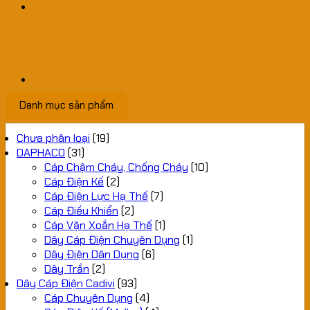
Danh mục sản phẩm
Chưa phân loại
(19)
DAPHACO
(31)
Cáp Chậm Cháy, Chống Cháy
(10)
Cáp Điện Kế
(2)
Cáp Điện Lực Hạ Thế
(7)
Cáp Điều Khiển
(2)
Cáp Vặn Xoắn Hạ Thế
(1)
Dây Cáp Điện Chuyên Dụng
(1)
Dây Điện Dân Dụng
(6)
Dây Trần
(2)
Dây Cáp Điện Cadivi
(93)
Cáp Chuyên Dụng
(4)