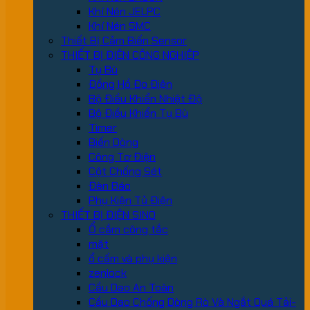
Khí Nén JELPC
Khí Nén SMC
Thiết Bị Cảm Biến Sensor
THIẾT BỊ ĐIỆN CÔNG NGHIỆP
Tụ Bù
Đồng Hồ Đo Điện
Bộ Điều Khiển Nhiệt Độ
Bộ Điều Khiển Tụ Bù
Timer
Biến Dòng
Công Tơ Điện
Cột Chống Sét
Đèn Báo
Phụ Kiện Tủ Điện
THIẾT BỊ ĐIỆN SINO
Ổ cắm công tắc
mặt
ổ cấm và phụ kiện
zenlock
Cầu Dao An Toàn
Cầu Dao Chống Dòng Rò Và Ngắt Quá Tải-