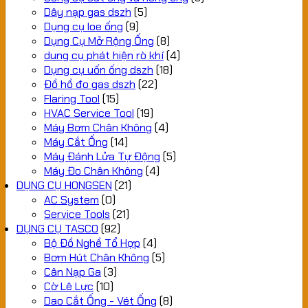
Dây nạp gas dszh
(5)
Dụng cụ loe ống
(9)
Dụng Cụ Mở Rộng Ống
(8)
dung cụ phát hiện rò khí
(4)
Dụng cụ uốn ống dszh
(18)
Đồ hồ đo gas dszh
(22)
Flaring Tool
(15)
HVAC Service Tool
(19)
Máy Bơm Chân Không
(4)
Máy Cắt Ống
(14)
Máy Đánh Lửa Tự Động
(5)
Máy Đo Chân Không
(4)
DỤNG CỤ HONGSEN
(21)
AC System
(0)
Service Tools
(21)
DỤNG CỤ TASCO
(92)
Bộ Đồ Nghề Tổ Hợp
(4)
Bơm Hút Chân Không
(5)
Cân Nạp Ga
(3)
Cờ Lê Lực
(10)
Dao Cắt Ống - Vét Ống
(8)