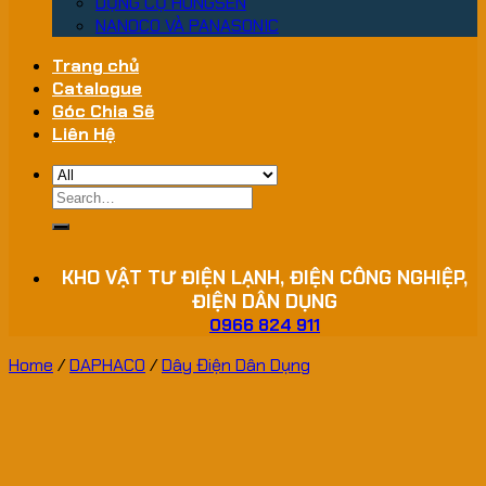
DỤNG CỤ HONGSEN
NANOCO VÀ PANASONIC
Trang chủ
Catalogue
Góc Chia Sẽ
Liên Hệ
Search
for:
KHO VẬT TƯ ĐIỆN LẠNH, ĐIỆN CÔNG NGHIỆP,
ĐIỆN DÂN DỤNG
0966 824 911
Home
/
DAPHACO
/
Dây Điện Dân Dụng