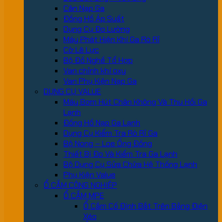
Cân Nạp Ga
Đồng Hồ Áp Suất
Dụng Cụ Đo Lường
Máy Phát Hiện Khí Ga Rò Rỉ
Cờ Lê Lực
Bộ Đồ Nghề Tổ Hợp
Van chỉnh khí oxy
Van Phụ Kiện Nạp Ga
DỤNG CỤ VALUE
Máy Bơm Hút Chân Không Và Thu Hồi Ga
Lạnh
Đồng Hồ Nạp Ga Lạnh
Dụng Cụ Kiểm Tra Rò Rỉ Ga
Bộ Nong – Loe Ống Đồng
Thiết Bị Đo Và Kiểm Tra Ga Lạnh
Bộ Dụng Cụ Sửa Chữa Hệ Thống Lạnh
Phụ Kiện Value
Ổ CẮM CÔNG NGHIỆP
Ổ CẮM MPE
Ổ Cắm Cố Định Bắt Trên Bảng Điện
Xéo