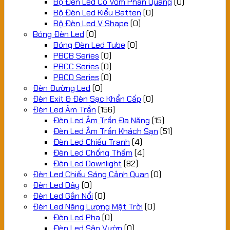
Bộ Đèn Led Có Vòm Phản Quang
(0)
Bộ Đèn Led Kiểu Batten
(0)
Bộ Đèn Led V Shape
(0)
Bóng Đèn Led
(0)
Bóng Đèn Led Tube
(0)
PBCB Series
(0)
PBCC Series
(0)
PBCD Series
(0)
Đèn Đường Led
(0)
Đèn Exit & Đèn Sạc Khẩn Cấp
(0)
Đèn Led Âm Trần
(156)
Đèn Led Âm Trần Đa Năng
(15)
Đèn Led Âm Trần Khách Sạn
(51)
Đèn Led Chiếu Tranh
(4)
Đèn Led Chống Thấm
(4)
Đèn Led Downlight
(82)
Đèn Led Chiếu Sáng Cảnh Quan
(0)
Đèn Led Dây
(0)
Đèn Led Gắn Nổi
(0)
Đèn Led Năng Lượng Mặt Trời
(0)
Đèn Led Pha
(0)
Đèn Led Sân Vườn
(0)