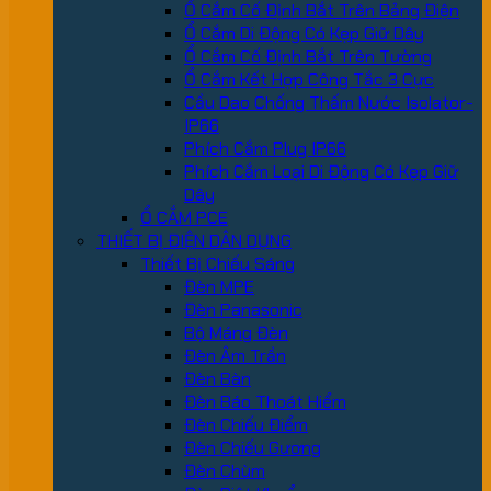
Ổ Cắm Cố Định Bắt Trên Bảng Điện
Ổ Cắm Di Động Có Kẹp Giữ Dây
Ổ Cắm Cố Định Bắt Trên Tường
Ổ Cắm Kết Hợp Công Tắc 3 Cực
Cầu Dao Chống Thấm Nước Isolator-
IP66
Phích Cắm Plug IP66
Phích Cắm Loại Di Động Có Kẹp Giữ
Dây
Ổ CẮM PCE
THIẾT BỊ ĐIỆN DÂN DỤNG
Thiết Bị Chiếu Sáng
Đèn MPE
Đèn Panasonic
Bộ Máng Đèn
Đèn Âm Trần
Đèn Bàn
Đèn Báo Thoát Hiểm
Đèn Chiếu Điểm
Đèn Chiếu Gương
Đèn Chùm