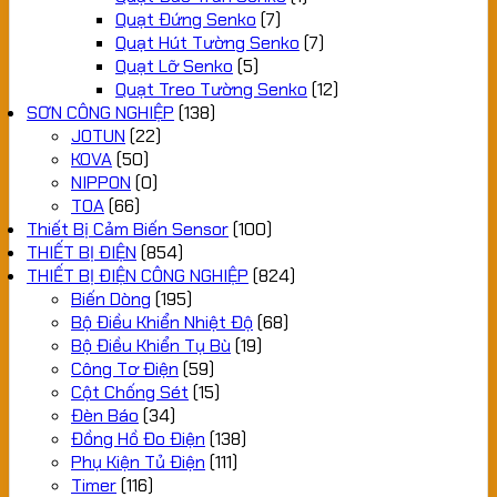
Quạt Đứng Senko
(7)
Quạt Hút Tường Senko
(7)
Quạt Lỡ Senko
(5)
Quạt Treo Tường Senko
(12)
SƠN CÔNG NGHIỆP
(138)
JOTUN
(22)
KOVA
(50)
NIPPON
(0)
TOA
(66)
Thiết Bị Cảm Biến Sensor
(100)
THIẾT BỊ ĐIỆN
(854)
THIẾT BỊ ĐIỆN CÔNG NGHIỆP
(824)
Biến Dòng
(195)
Bộ Điều Khiển Nhiệt Độ
(68)
Bộ Điều Khiển Tụ Bù
(19)
Công Tơ Điện
(59)
Cột Chống Sét
(15)
Đèn Báo
(34)
Đồng Hồ Đo Điện
(138)
Phụ Kiện Tủ Điện
(111)
Timer
(116)