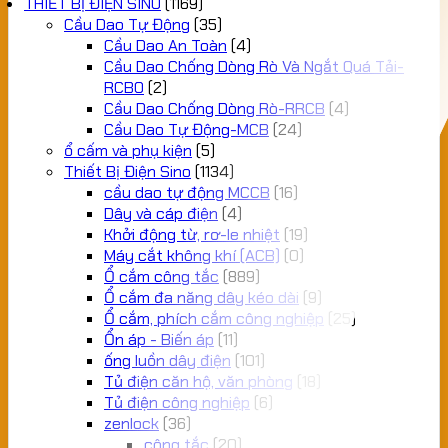
THIẾT BỊ ĐIỆN SINO
(1169)
Cầu Dao Tự Động
(35)
Cầu Dao An Toàn
(4)
Cầu Dao Chống Dòng Rò Và Ngắt Quá Tải-
RCBO
(2)
Cầu Dao Chống Dòng Rò-RRCB
(4)
Cầu Dao Tự Động-MCB
(24)
ổ cấm và phụ kiện
(5)
Thiết Bị Điện Sino
(1134)
cầu dao tự động MCCB
(16)
Dây và cáp điện
(4)
Khởi động từ, rơ-le nhiệt
(19)
Máy cắt không khí (ACB)
(0)
Ổ cắm công tắc
(889)
Ổ cắm đa năng dây kéo dài
(9)
Ổ cắm, phích cắm công nghiệp
(25)
Ổn áp - Biến áp
(11)
ống luồn dây điện
(101)
Tủ điện căn hộ, văn phòng
(18)
Tủ điện công nghiệp
(6)
zenlock
(36)
công tắc
(20)