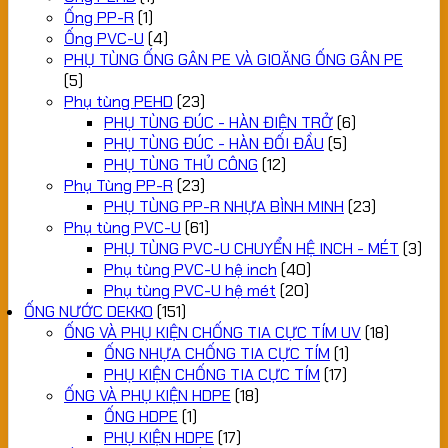
Ống PP-R
(1)
Ống PVC-U
(4)
PHỤ TÙNG ỐNG GÂN PE VÀ GIOĂNG ỐNG GÂN PE
(5)
Phụ tùng PEHD
(23)
PHỤ TÙNG ĐÚC - HÀN ĐIỆN TRỞ
(6)
PHỤ TÙNG ĐÚC - HÀN ĐỐI ĐẦU
(5)
PHỤ TÙNG THỦ CÔNG
(12)
Phụ Tùng PP-R
(23)
PHỤ TÙNG PP-R NHỰA BÌNH MINH
(23)
Phụ tùng PVC-U
(61)
PHỤ TÙNG PVC-U CHUYỂN HỆ INCH - MÉT
(3)
Phụ tùng PVC-U hệ inch
(40)
Phụ tùng PVC-U hệ mét
(20)
ỐNG NƯỚC DEKKO
(151)
ỐNG VÀ PHỤ KIỆN CHỐNG TIA CỰC TÍM UV
(18)
ỐNG NHỰA CHỐNG TIA CỰC TÍM
(1)
PHỤ KIỆN CHỐNG TIA CỰC TÍM
(17)
ỐNG VÀ PHỤ KIỆN HDPE
(18)
ỐNG HDPE
(1)
PHỤ KIỆN HDPE
(17)