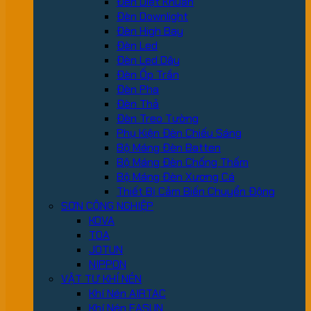
Đèn Diệt Khuẩn
Đèn Downlight
Đèn High Bay
Đèn Led
Đèn Led Dây
Đèn Ốp Trần
Đèn Pha
Đèn Thả
Đèn Treo Tường
Phụ Kiện Đèn Chiếu Sáng
Bộ Máng Đèn Batten
Bộ Máng Đèn Chống Thấm
Bộ Máng Đèn Xương Cá
Thiết Bị Cảm Biến Chuyển Động
SƠN CÔNG NGHIỆP
KOVA
TOA
JOTUN
NIPPON
VẬT TƯ KHÍ NÉN
Khí Nén AIRTAC
Khí Nén EASUN