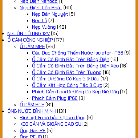
Nẹp Điện Nanoco
(1)
Nẹp Điện Tiến Phát
(60)
Nẹp Bán Nguyệt
(5)
Nẹp Lỗ
(7)
Nẹp Vuông
(48)
NGUỒN TỔ ONG 12V
(15)
Ổ CẮM CÔNG NGHIỆP
(177)
Ổ CẮM MPE
(96)
Cầu Dao Chống Thấm Nước Isolator-IP66
(9)
Ổ Cắm Cố Định Bắt Trên Bảng Điện
(16)
Ổ Cắm Cố Định Bắt Trên Bảng Điện Xéo
(16)
Ổ Cắm Cố Định Bắt Trên Tường
(16)
Ổ Cắm Di Động Có Kẹp Giữ Dây
(17)
Ổ Cắm Kết Hợp Công Tắc 3 Cực
(2)
Phích Cắm Loại Di Động Có Kẹp Giữ Dây
(17)
Phích Cắm Plug IP66
(3)
Ổ CẮM PCE
(81)
ỐNG NƯỚC BÌNH MINH
(131)
Bình xịt & mũ bảo hộ lao động
(6)
KEO DÁN VÀ GIOĂNG CAO SU
(2)
Ống Gân PE
(5)
Ống PEHD
(1)