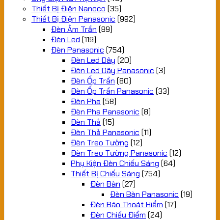
Thiết Bị Điện Nanoco
(35)
Thiết Bị Điện Panasonic
(992)
Đèn Âm Trần
(89)
Đèn Led
(119)
Đèn Panasonic
(754)
Đèn Led Dây
(20)
Đèn Led Dây Panasonic
(3)
Đèn Ốp Trần
(80)
Đèn Ốp Trần Panasonic
(33)
Đèn Pha
(58)
Đèn Pha Panasonic
(8)
Đèn Thả
(15)
Đèn Thả Panasonic
(11)
Đèn Treo Tường
(12)
Đèn Treo Tường Panasonic
(12)
Phụ Kiện Đèn Chiếu Sáng
(64)
Thiết Bị Chiếu Sáng
(754)
Đèn Bàn
(27)
Đèn Bàn Panasonic
(19)
Đèn Báo Thoát Hiểm
(17)
Đèn Chiếu Điểm
(24)