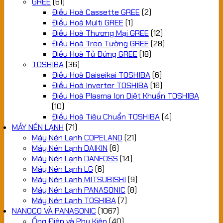
GREE
(61)
Điều Hoà Cassette GREE
(2)
Điều Hoà Multi GREE
(1)
Điều Hoà Thương Mại GREE
(12)
Điều Hoà Treo Tường GREE
(28)
Điều Hoà Tủ Đứng GREE
(18)
TOSHIBA
(36)
Điều Hoà Daiseikai TOSHIBA
(6)
Điều Hoà Inverter TOSHIBA
(16)
Điều Hoà Plasma Ion Diệt Khuẩn TOSHIBA
(10)
Điều Hoà Tiêu Chuẩn TOSHIBA
(4)
MÁY NÉN LẠNH
(71)
Máy Nén Lạnh COPELAND
(21)
Máy Nén Lạnh DAIKIN
(6)
Máy Nén Lạnh DANFOSS
(14)
Máy Nén Lạnh LG
(6)
Máy Nén Lạnh MITSUBISHI
(9)
Máy Nén Lạnh PANASONIC
(8)
Máy Nén Lạnh TOSHIBA
(7)
NANOCO VÀ PANASONIC
(1067)
Ống Điện và Phụ Kiện
(40)