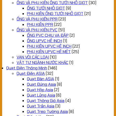
ỐNG VÀ PHỤ KIỆN ỐNG TƯỚI NHỎ GIỌT
(30)
ỐNG TƯỚI NHỎ GIỌT
(9)
PHỤ KIỆN ỐNG TƯỚI NHỎ GIỌT
(21)
ỐNG VÀ PHỤ KIỆN PPR
(23)
PHỤ KIỆN PPR
(22)
ỐNG VÀ PHỤ KIỆN PVC
(51)
ỐNG PVC CHỊU VA ĐẬP
(2)
ỐNG UPVC HỆ INCH
(1)
PHỤ KIỆN UPVC HỆ INCH
(22)
PHỤ KIỆN UPVC HỆ MÉT
(25)
VAN VÒI CÁC LOẠI
(10)
VẬT TƯ NGÀNH NƯỚC KHÁC
(1)
Quạt Điện Thông Minh
(146)
Quạt Điện ASIA
(32)
Quạt Bàn ASIA
(1)
Quạt Đứng Asia
(8)
Quạt Hộp Asia
(2)
Quạt Lửng Asia
(6)
Quạt Thông Gió Asia
(4)
Quạt Trần Asia
(3)
Quạt Treo Tường Asia
(8)