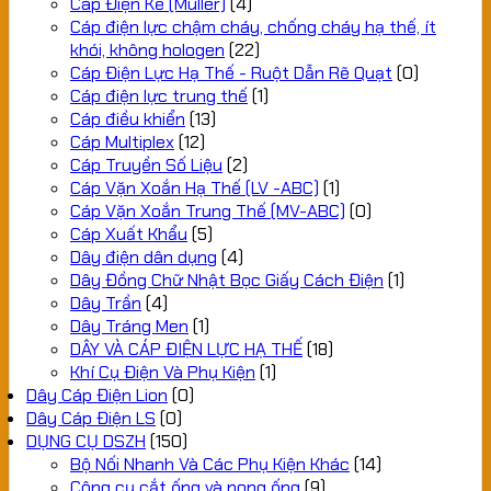
Cáp Điện Kế (Muller)
(4)
Cáp điện lực chậm cháy, chống cháy hạ thế, ít
khói, không hologen
(22)
Cáp Điện Lực Hạ Thế - Ruột Dẫn Rẽ Quạt
(0)
Cáp điện lực trung thế
(1)
Cáp điều khiển
(13)
Cáp Multiplex
(12)
Cáp Truyền Số Liệu
(2)
Cáp Vặn Xoắn Hạ Thế (LV -ABC)
(1)
Cáp Vặn Xoắn Trung Thế (MV-ABC)
(0)
Cáp Xuất Khẩu
(5)
Dây điện dân dụng
(4)
Dây Đồng Chữ Nhật Bọc Giấy Cách Điện
(1)
Dây Trần
(4)
Dây Tráng Men
(1)
DÂY VÀ CÁP ĐIỆN LỰC HẠ THẾ
(18)
Khí Cụ Điện Và Phụ Kiện
(1)
Dây Cáp Điện Lion
(0)
Dây Cáp Điện LS
(0)
DỤNG CỤ DSZH
(150)
Bộ Nối Nhanh Và Các Phụ Kiện Khác
(14)
Công cụ cắt ống và nong ống
(9)