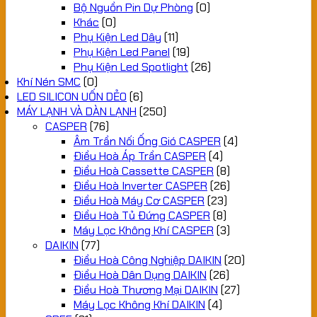
Bộ Nguồn Pin Dự Phòng
(0)
Khác
(0)
Phụ Kiện Led Dây
(11)
Phụ Kiện Led Panel
(19)
Phụ Kiện Led Spotlight
(26)
Khí Nén SMC
(0)
LED SILICON UỐN DẺO
(6)
MÁY LẠNH VÀ DÀN LẠNH
(250)
CASPER
(76)
Âm Trần Nối Ống Gió CASPER
(4)
Điều Hoà Áp Trần CASPER
(4)
Điều Hoà Cassette CASPER
(8)
Điều Hoà Inverter CASPER
(26)
Điều Hoà Máy Cơ CASPER
(23)
Điều Hoà Tủ Đứng CASPER
(8)
Máy Lọc Không Khí CASPER
(3)
DAIKIN
(77)
Điều Hoà Công Nghiệp DAIKIN
(20)
Điều Hoà Dân Dụng DAIKIN
(26)
Điều Hoà Thương Mại DAIKIN
(27)
Máy Lọc Không Khí DAIKIN
(4)