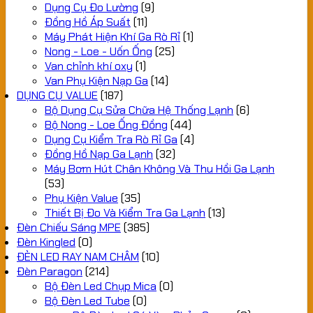
Dụng Cụ Đo Lường
(9)
Đồng Hồ Áp Suất
(11)
Máy Phát Hiện Khí Ga Rò Rỉ
(1)
Nong - Loe - Uốn Ống
(25)
Van chỉnh khí oxy
(1)
Van Phụ Kiện Nạp Ga
(14)
DỤNG CỤ VALUE
(187)
Bộ Dụng Cụ Sửa Chữa Hệ Thống Lạnh
(6)
Bộ Nong - Loe Ống Đồng
(44)
Dụng Cụ Kiểm Tra Rò Rỉ Ga
(4)
Đồng Hồ Nạp Ga Lạnh
(32)
Máy Bơm Hút Chân Không Và Thu Hồi Ga Lạnh
(53)
Phụ Kiện Value
(35)
Thiết Bị Đo Và Kiểm Tra Ga Lạnh
(13)
Đèn Chiếu Sáng MPE
(385)
Đèn Kingled
(0)
ĐÈN LED RAY NAM CHÂM
(10)
Đèn Paragon
(214)
Bộ Đèn Led Chụp Mica
(0)
Bộ Đèn Led Tube
(0)