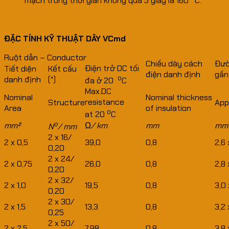
mạch trong thời gian không quá 5 giây là 160
C.
ĐẶC TÍNH KỸ THUẬT DÂY VCmd
Ruột dẫn – Conductor
Chiều dày cách
Đườ
Điện trở DC tối
Tiết diện
Kết cấu
điện danh định
gần
o
danh định
(*)
đa ở 20
C
Max.DC
Nominal
Nominal thickness
resistance
Structure
App
Area
of insulation
o
at 20
C
o
mm²
Ω/ km
mm
mm
N
/ mm
2 x 16/
2 x 0,5
39,0
0,8
2,6 
0,20
2 x 24/
2 x 0,75
26,0
0,8
2,8 
0,20
2 x 32/
2 x 1,0
19,5
0,8
3,0 
0,20
2 x 30/
2 x 1,5
13,3
0,8
3,2 
0,25
2 x 50/
2 x 2,5
7,98
0,8
3,8 