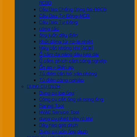
RCBO
Cầu Dao Chống Dòng Rò-RRCB
Cầu Dao Tự Động-MCB
Cầu Dao Tự Động
công tắc
ống luồn dây điện
Khởi động từ, rơ-le nhiệt
Máy cắt không khí (ACB)
Ổ cắm đa năng dây kéo dài
Ổ cắm, phích cắm công nghiệp
Ổn áp – Biến áp
Tủ điện căn hộ, văn phòng
Tủ điện công nghiệp
DỤNG CỤ DSZH
Dụng cụ loe ống
Công cụ cắt ống và nong ống
Flaring Tool
HVAC Service Tool
dung cụ phát hiện rò khí
Dây nạp gas dszh
Dụng cụ uốn ống dszh