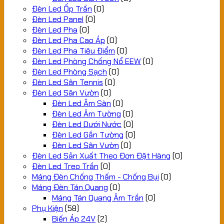
Đèn Led Ốp Trần
(0)
Đèn Led Panel
(0)
Đèn Led Pha
(0)
Đèn Led Pha Cao Áp
(0)
Đèn Led Pha Tiêu Điểm
(0)
Đèn Led Phòng Chống Nổ EEW
(0)
Đèn Led Phòng Sạch
(0)
Đèn Led Sân Tennis
(0)
Đèn Led Sân Vườn
(0)
Đèn Led Âm Sàn
(0)
Đèn Led Âm Tường
(0)
Đèn Led Dưới Nước
(0)
Đèn Led Gắn Tường
(0)
Đèn Led Sân Vườn
(0)
Đèn Led Sản Xuất Theo Đơn Đặt Hàng
(0)
Đèn Led Treo Trần
(0)
Máng Đèn Chống Thấm - Chống Bụi
(0)
Máng Đèn Tán Quang
(0)
Máng Tán Quang Âm Trần
(0)
Phụ Kiện
(58)
Biến Áp 24V
(2)