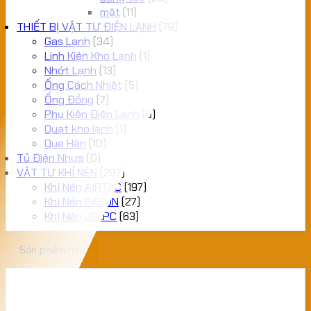
mặt
(11)
THIẾT BỊ VẬT TƯ ĐIỆN LẠNH
(79)
Gas Lạnh
(34)
Linh Kiện Kho Lạnh
(1)
Nhớt Lạnh
(13)
Ống Cách Nhiệt
(5)
Ống Đồng
(7)
Phụ Kiện Điện Lạnh
(8)
Quạt kho lạnh
(1)
Que Hàn
(10)
Tủ Điện Nhựa
(0)
VẬT TƯ KHÍ NÉN
(287)
Khí Nén AIRTAC
(197)
Khí Nén EASUN
(27)
Khí Nén JELPC
(63)
Sản phẩm mới