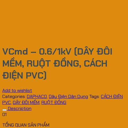
VCmd – 0.6/1kV (DÂY ĐÔI
MỀM, RUỘT ĐỒNG, CÁCH
ĐIỆN PVC)
Add to wishlist
Categories:
DAPHACO
,
Dây Điện Dân Dụng
Tags:
CÁCH ĐIỆN
PVC
,
DÂY ĐÔI MỀM
,
RUỘT ĐỒNG
Description
01
TỔNG QUAN SẢN PHẨM