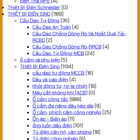
Đèn Thả MPE
(4)
Thiết Bị Điện Schneider
(0)
THIẾT BỊ ĐIỆN SINO
(1169)
Cầu Dao Tự Động
(35)
Cầu Dao An Toàn
(4)
Cầu Dao Chống Dòng Rò Và Ngắt Quá Tải-
RCBO
(2)
Cầu Dao Chống Dòng Rò-RRCB
(4)
Cầu Dao Tự Động-MCB
(24)
ổ cấm và phụ kiện
(5)
Thiết Bị Điện Sino
(1134)
cầu dao tự động MCCB
(16)
Dây và cáp điện
(4)
Khởi động từ, rơ-le nhiệt
(19)
Máy cắt không khí (ACB)
(0)
Ổ cắm công tắc
(889)
Ổ cắm đa năng dây kéo dài
(9)
Ổ cắm, phích cắm công nghiệp
(25)
Ổn áp - Biến áp
(11)
ống luồn dây điện
(101)
Tủ điện căn hộ, văn phòng
(18)
Tủ điện công nghiệp
(6)