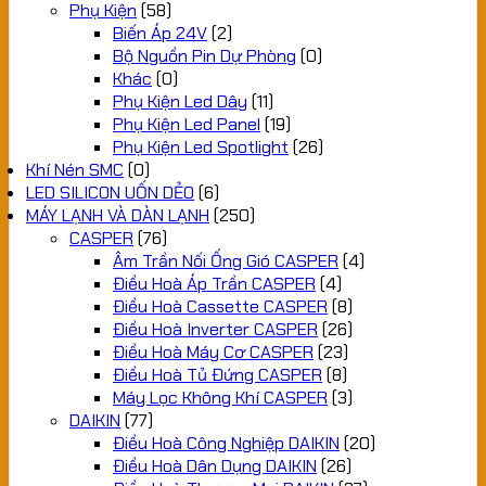
Phụ Kiện
(58)
Biến Áp 24V
(2)
Bộ Nguồn Pin Dự Phòng
(0)
Khác
(0)
Phụ Kiện Led Dây
(11)
Phụ Kiện Led Panel
(19)
Phụ Kiện Led Spotlight
(26)
Khí Nén SMC
(0)
LED SILICON UỐN DẺO
(6)
MÁY LẠNH VÀ DÀN LẠNH
(250)
CASPER
(76)
Âm Trần Nối Ống Gió CASPER
(4)
Điều Hoà Áp Trần CASPER
(4)
Điều Hoà Cassette CASPER
(8)
Điều Hoà Inverter CASPER
(26)
Điều Hoà Máy Cơ CASPER
(23)
Điều Hoà Tủ Đứng CASPER
(8)
Máy Lọc Không Khí CASPER
(3)
DAIKIN
(77)
Điều Hoà Công Nghiệp DAIKIN
(20)
Điều Hoà Dân Dụng DAIKIN
(26)