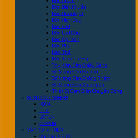
Đèn Chùm
Đèn Diệt Khuẩn
Đèn Downlight
Đèn High Bay
Đèn Led
Đèn Led Dây
Đèn Ốp Trần
Đèn Pha
Đèn Thả
Đèn Treo Tường
Phụ Kiện Đèn Chiếu Sáng
Bộ Máng Đèn Batten
Bộ Máng Đèn Chống Thấm
Bộ Máng Đèn Xương Cá
Thiết Bị Cảm Biến Chuyển Động
SƠN CÔNG NGHIỆP
KOVA
TOA
JOTUN
NIPPON
VẬT TƯ KHÍ NÉN
Khí Nén AIRTAC