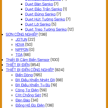
Quạt Bàn Senko
(7)
Quạt Đảo Trần Senko
(1)
Quạt Đứng Senko
(7)
Quạt Hút Tường Senko
(7)
Quạt Lỡ Senko
(5)
Quạt Treo Tường Senko
(12)
SƠN CÔNG NGHIỆP
(138)
JOTUN
(22)
KOVA
(50)
NIPPON
(0)
TOA
(66)
Thiết Bị Cảm Biến Sensor
(100)
THIẾT BỊ ĐIỆN
(854)
THIẾT BỊ ĐIỆN CÔNG NGHIỆP
(824)
Biến Dòng
(195)
Bộ Điều Khiển Nhiệt Độ
(68)
Bộ Điều Khiển Tụ Bù
(19)
Công Tơ Điện
(59)
Cột Chống Sét
(15)
Đèn Báo
(34)
Đồng Hồ Đo Điện
(138)