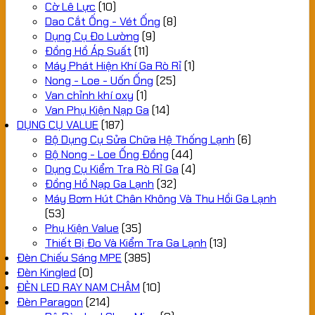
Cờ Lê Lực
(10)
Dao Cắt Ống - Vét Ống
(8)
Dụng Cụ Đo Lường
(9)
Đồng Hồ Áp Suất
(11)
Máy Phát Hiện Khí Ga Rò Rỉ
(1)
Nong - Loe - Uốn Ống
(25)
Van chỉnh khí oxy
(1)
Van Phụ Kiện Nạp Ga
(14)
DỤNG CỤ VALUE
(187)
Bộ Dụng Cụ Sửa Chữa Hệ Thống Lạnh
(6)
Bộ Nong - Loe Ống Đồng
(44)
Dụng Cụ Kiểm Tra Rò Rỉ Ga
(4)
Đồng Hồ Nạp Ga Lạnh
(32)
Máy Bơm Hút Chân Không Và Thu Hồi Ga Lạnh
(53)
Phụ Kiện Value
(35)
Thiết Bị Đo Và Kiểm Tra Ga Lạnh
(13)
Đèn Chiếu Sáng MPE
(385)
Đèn Kingled
(0)
ĐÈN LED RAY NAM CHÂM
(10)
Đèn Paragon
(214)