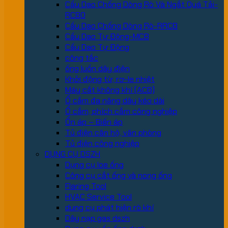
Cầu Dao Chống Dòng Rò Và Ngắt Quá Tải-
RCBO
Cầu Dao Chống Dòng Rò-RRCB
Cầu Dao Tự Động-MCB
Cầu Dao Tự Động
công tắc
ống luồn dây điện
Khởi động từ, rơ-le nhiệt
Máy cắt không khí (ACB)
Ổ cắm đa năng dây kéo dài
Ổ cắm, phích cắm công nghiệp
Ổn áp – Biến áp
Tủ điện căn hộ, văn phòng
Tủ điện công nghiệp
DỤNG CỤ DSZH
Dụng cụ loe ống
Công cụ cắt ống và nong ống
Flaring Tool
HVAC Service Tool
dung cụ phát hiện rò khí
Dây nạp gas dszh