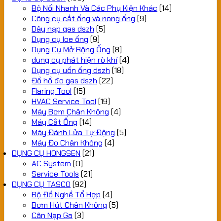
Bộ Nối Nhanh Và Các Phụ Kiện Khác
(14)
Công cụ cắt ống và nong ống
(9)
Dây nạp gas dszh
(5)
Dụng cụ loe ống
(9)
Dụng Cụ Mở Rộng Ống
(8)
dung cụ phát hiện rò khí
(4)
Dụng cụ uốn ống dszh
(18)
Đồ hồ đo gas dszh
(22)
Flaring Tool
(15)
HVAC Service Tool
(19)
Máy Bơm Chân Không
(4)
Máy Cắt Ống
(14)
Máy Đánh Lửa Tự Động
(5)
Máy Đo Chân Không
(4)
DỤNG CỤ HONGSEN
(21)
AC System
(0)
Service Tools
(21)
DỤNG CỤ TASCO
(92)
Bộ Đồ Nghề Tổ Hợp
(4)
Bơm Hút Chân Không
(5)
Cân Nạp Ga
(3)