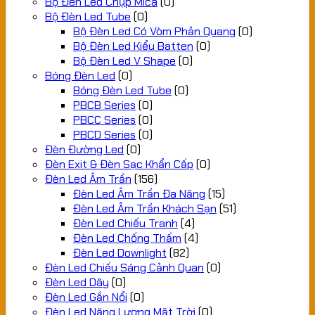
Bộ Đèn Led Chụp Mica
(0)
Bộ Đèn Led Tube
(0)
Bộ Đèn Led Có Vòm Phản Quang
(0)
Bộ Đèn Led Kiểu Batten
(0)
Bộ Đèn Led V Shape
(0)
Bóng Đèn Led
(0)
Bóng Đèn Led Tube
(0)
PBCB Series
(0)
PBCC Series
(0)
PBCD Series
(0)
Đèn Đường Led
(0)
Đèn Exit & Đèn Sạc Khẩn Cấp
(0)
Đèn Led Âm Trần
(156)
Đèn Led Âm Trần Đa Năng
(15)
Đèn Led Âm Trần Khách Sạn
(51)
Đèn Led Chiếu Tranh
(4)
Đèn Led Chống Thấm
(4)
Đèn Led Downlight
(82)
Đèn Led Chiếu Sáng Cảnh Quan
(0)
Đèn Led Dây
(0)
Đèn Led Gắn Nổi
(0)
Đèn Led Năng Lượng Mặt Trời
(0)