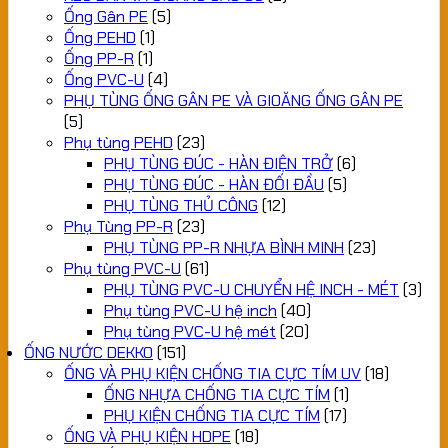
Ống Gân PE
(5)
Ống PEHD
(1)
Ống PP-R
(1)
Ống PVC-U
(4)
PHỤ TÙNG ỐNG GÂN PE VÀ GIOĂNG ỐNG GÂN PE
(5)
Phụ tùng PEHD
(23)
PHỤ TÙNG ĐÚC - HÀN ĐIỆN TRỞ
(6)
PHỤ TÙNG ĐÚC - HÀN ĐỐI ĐẦU
(5)
PHỤ TÙNG THỦ CÔNG
(12)
Phụ Tùng PP-R
(23)
PHỤ TÙNG PP-R NHỰA BÌNH MINH
(23)
Phụ tùng PVC-U
(61)
PHỤ TÙNG PVC-U CHUYỂN HỆ INCH - MÉT
(3)
Phụ tùng PVC-U hệ inch
(40)
Phụ tùng PVC-U hệ mét
(20)
ỐNG NƯỚC DEKKO
(151)
ỐNG VÀ PHỤ KIỆN CHỐNG TIA CỰC TÍM UV
(18)
ỐNG NHỰA CHỐNG TIA CỰC TÍM
(1)
PHỤ KIỆN CHỐNG TIA CỰC TÍM
(17)
ỐNG VÀ PHỤ KIỆN HDPE
(18)