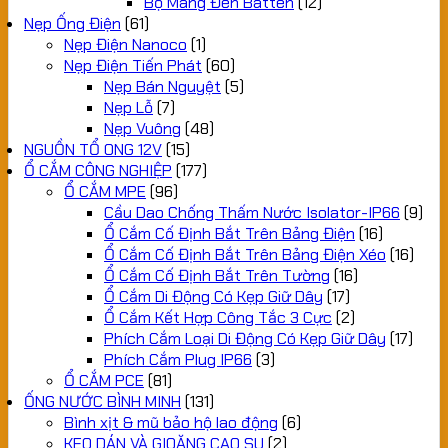
Bộ Máng Đèn Batten
(12)
Nẹp Ống Điện
(61)
Nẹp Điện Nanoco
(1)
Nẹp Điện Tiến Phát
(60)
Nẹp Bán Nguyệt
(5)
Nẹp Lỗ
(7)
Nẹp Vuông
(48)
NGUỒN TỔ ONG 12V
(15)
Ổ CẮM CÔNG NGHIỆP
(177)
Ổ CẮM MPE
(96)
Cầu Dao Chống Thấm Nước Isolator-IP66
(9)
Ổ Cắm Cố Định Bắt Trên Bảng Điện
(16)
Ổ Cắm Cố Định Bắt Trên Bảng Điện Xéo
(16)
Ổ Cắm Cố Định Bắt Trên Tường
(16)
Ổ Cắm Di Động Có Kẹp Giữ Dây
(17)
Ổ Cắm Kết Hợp Công Tắc 3 Cực
(2)
Phích Cắm Loại Di Động Có Kẹp Giữ Dây
(17)
Phích Cắm Plug IP66
(3)
Ổ CẮM PCE
(81)
ỐNG NƯỚC BÌNH MINH
(131)
Bình xịt & mũ bảo hộ lao động
(6)
KEO DÁN VÀ GIOĂNG CAO SU
(2)