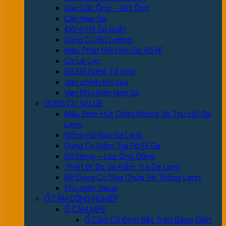
Dao Cắt Ống – Vét Ống
Cân Nạp Ga
Đồng Hồ Áp Suất
Dụng Cụ Đo Lường
Máy Phát Hiện Khí Ga Rò Rỉ
Cờ Lê Lực
Bộ Đồ Nghề Tổ Hợp
Van chỉnh khí oxy
Van Phụ Kiện Nạp Ga
DỤNG CỤ VALUE
Máy Bơm Hút Chân Không Và Thu Hồi Ga
Lạnh
Đồng Hồ Nạp Ga Lạnh
Dụng Cụ Kiểm Tra Rò Rỉ Ga
Bộ Nong – Loe Ống Đồng
Thiết Bị Đo Và Kiểm Tra Ga Lạnh
Bộ Dụng Cụ Sửa Chữa Hệ Thống Lạnh
Phụ Kiện Value
Ổ CẮM CÔNG NGHIỆP
Ổ CẮM MPE
Ổ Cắm Cố Định Bắt Trên Bảng Điện