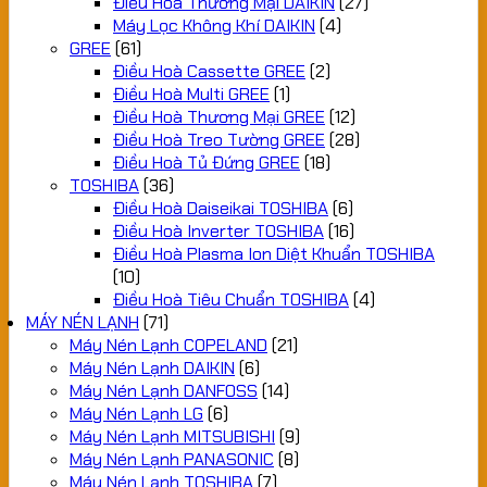
Điều Hoà Thương Mại DAIKIN
(27)
Máy Lọc Không Khí DAIKIN
(4)
GREE
(61)
Điều Hoà Cassette GREE
(2)
Điều Hoà Multi GREE
(1)
Điều Hoà Thương Mại GREE
(12)
Điều Hoà Treo Tường GREE
(28)
Điều Hoà Tủ Đứng GREE
(18)
TOSHIBA
(36)
Điều Hoà Daiseikai TOSHIBA
(6)
Điều Hoà Inverter TOSHIBA
(16)
Điều Hoà Plasma Ion Diệt Khuẩn TOSHIBA
(10)
Điều Hoà Tiêu Chuẩn TOSHIBA
(4)
MÁY NÉN LẠNH
(71)
Máy Nén Lạnh COPELAND
(21)
Máy Nén Lạnh DAIKIN
(6)
Máy Nén Lạnh DANFOSS
(14)
Máy Nén Lạnh LG
(6)
Máy Nén Lạnh MITSUBISHI
(9)
Máy Nén Lạnh PANASONIC
(8)
Máy Nén Lạnh TOSHIBA
(7)