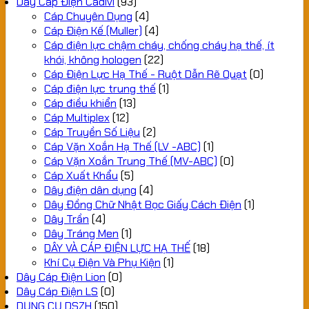
Dây Cáp Điện Cadivi
(93)
Cáp Chuyên Dụng
(4)
Cáp Điện Kế (Muller)
(4)
Cáp điện lực chậm cháy, chống cháy hạ thế, ít
khói, không hologen
(22)
Cáp Điện Lực Hạ Thế - Ruột Dẫn Rẽ Quạt
(0)
Cáp điện lực trung thế
(1)
Cáp điều khiển
(13)
Cáp Multiplex
(12)
Cáp Truyền Số Liệu
(2)
Cáp Vặn Xoắn Hạ Thế (LV -ABC)
(1)
Cáp Vặn Xoắn Trung Thế (MV-ABC)
(0)
Cáp Xuất Khẩu
(5)
Dây điện dân dụng
(4)
Dây Đồng Chữ Nhật Bọc Giấy Cách Điện
(1)
Dây Trần
(4)
Dây Tráng Men
(1)
DÂY VÀ CÁP ĐIỆN LỰC HẠ THẾ
(18)
Khí Cụ Điện Và Phụ Kiện
(1)
Dây Cáp Điện Lion
(0)
Dây Cáp Điện LS
(0)
DỤNG CỤ DSZH
(150)