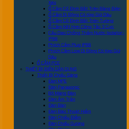
Xéo
Ổ Cắm Cố Định Bắt Trên Bảng Điện
Ổ Cắm Di Động Có Kẹp Giữ Dây
Ổ Cắm Cố Định Bắt Trên Tường
Ổ Cắm Kết Hợp Công Tắc 3 Cực
Cầu Dao Chống Thấm Nước Isolator-
IP66
Phích Cắm Plug IP66
Phích Cắm Loại Di Động Có Kẹp Giữ
Dây
Ổ CẮM PCE
THIẾT BỊ ĐIỆN DÂN DỤNG
Thiết Bị Chiếu Sáng
Đèn MPE
Đèn Panasonic
Bộ Máng Đèn
Đèn Âm Trần
Đèn Bàn
Đèn Báo Thoát Hiểm
Đèn Chiếu Điểm
Đèn Chiếu Gương