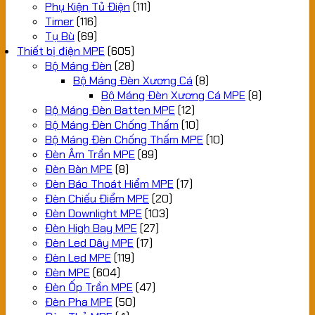
Phụ Kiện Tủ Điện
(111)
Timer
(116)
Tụ Bù
(69)
Thiết bị điện MPE
(605)
Bộ Máng Đèn
(28)
Bộ Máng Đèn Xương Cá
(8)
Bộ Máng Đèn Xương Cá MPE
(8)
Bộ Máng Đèn Batten MPE
(12)
Bộ Máng Đèn Chống Thấm
(10)
Bộ Máng Đèn Chống Thấm MPE
(10)
Đèn Âm Trần MPE
(89)
Đèn Bàn MPE
(8)
Đèn Báo Thoát Hiểm MPE
(17)
Đèn Chiếu Điểm MPE
(20)
Đèn Downlight MPE
(103)
Đèn High Bay MPE
(27)
Đèn Led Dây MPE
(17)
Đèn Led MPE
(119)
Đèn MPE
(604)
Đèn Ốp Trần MPE
(47)
Đèn Pha MPE
(50)