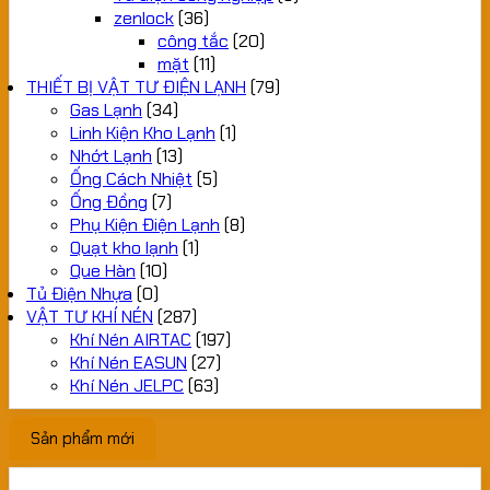
zenlock
(36)
công tắc
(20)
mặt
(11)
THIẾT BỊ VẬT TƯ ĐIỆN LẠNH
(79)
Gas Lạnh
(34)
Linh Kiện Kho Lạnh
(1)
Nhớt Lạnh
(13)
Ống Cách Nhiệt
(5)
Ống Đồng
(7)
Phụ Kiện Điện Lạnh
(8)
Quạt kho lạnh
(1)
Que Hàn
(10)
Tủ Điện Nhựa
(0)
VẬT TƯ KHÍ NÉN
(287)
Khí Nén AIRTAC
(197)
Khí Nén EASUN
(27)
Khí Nén JELPC
(63)
Sản phẩm mới