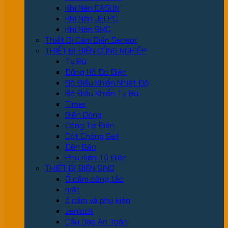
Khí Nén EASUN
Khí Nén JELPC
Khí Nén SMC
Thiết Bị Cảm Biến Sensor
THIẾT BỊ ĐIỆN CÔNG NGHIỆP
Tụ Bù
Đồng Hồ Đo Điện
Bộ Điều Khiển Nhiệt Độ
Bộ Điều Khiển Tụ Bù
Timer
Biến Dòng
Công Tơ Điện
Cột Chống Sét
Đèn Báo
Phụ Kiện Tủ Điện
THIẾT BỊ ĐIỆN SINO
Ổ cắm công tắc
mặt
ổ cấm và phụ kiện
zenlock
Cầu Dao An Toàn