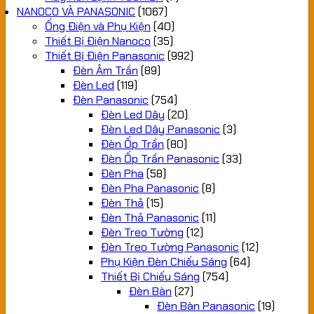
NANOCO VÀ PANASONIC
(1067)
Ống Điện và Phụ Kiện
(40)
Thiết Bị Điện Nanoco
(35)
Thiết Bị Điện Panasonic
(992)
Đèn Âm Trần
(89)
Đèn Led
(119)
Đèn Panasonic
(754)
Đèn Led Dây
(20)
Đèn Led Dây Panasonic
(3)
Đèn Ốp Trần
(80)
Đèn Ốp Trần Panasonic
(33)
Đèn Pha
(58)
Đèn Pha Panasonic
(8)
Đèn Thả
(15)
Đèn Thả Panasonic
(11)
Đèn Treo Tường
(12)
Đèn Treo Tường Panasonic
(12)
Phụ Kiện Đèn Chiếu Sáng
(64)
Thiết Bị Chiếu Sáng
(754)
Đèn Bàn
(27)
Đèn Bàn Panasonic
(19)