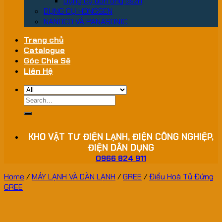
Dụng cụ uốn ống dszh
DỤNG CỤ HONGSEN
NANOCO VÀ PANASONIC
Trang chủ
Catalogue
Góc Chia Sẽ
Liên Hệ
Search
for:
KHO VẬT TƯ ĐIỆN LẠNH, ĐIỆN CÔNG NGHIỆP,
ĐIỆN DÂN DỤNG
0966 824 911
Home
/
MÁY LẠNH VÀ DÀN LẠNH
/
GREE
/
Điều Hoà Tủ Đứng
GREE