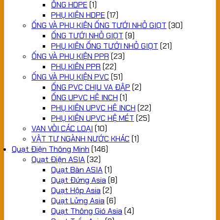
ỐNG HDPE
(1)
PHỤ KIỆN HDPE
(17)
ỐNG VÀ PHỤ KIỆN ỐNG TƯỚI NHỎ GIỌT
(30)
ỐNG TƯỚI NHỎ GIỌT
(9)
PHỤ KIỆN ỐNG TƯỚI NHỎ GIỌT
(21)
ỐNG VÀ PHỤ KIỆN PPR
(23)
PHỤ KIỆN PPR
(22)
ỐNG VÀ PHỤ KIỆN PVC
(51)
ỐNG PVC CHỊU VA ĐẬP
(2)
ỐNG UPVC HỆ INCH
(1)
PHỤ KIỆN UPVC HỆ INCH
(22)
PHỤ KIỆN UPVC HỆ MÉT
(25)
VAN VÒI CÁC LOẠI
(10)
VẬT TƯ NGÀNH NƯỚC KHÁC
(1)
Quạt Điện Thông Minh
(146)
Quạt Điện ASIA
(32)
Quạt Bàn ASIA
(1)
Quạt Đứng Asia
(8)
Quạt Hộp Asia
(2)
Quạt Lửng Asia
(6)
Quạt Thông Gió Asia
(4)