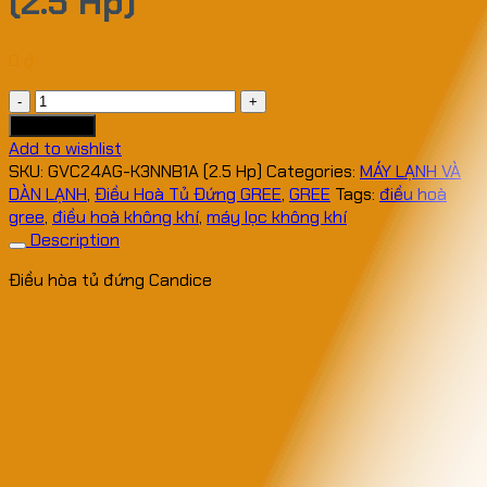
(2.5 Hp)
0
₫
Điều
Hòa
Add to cart
Tủ
Add to wishlist
Đứng
SKU:
GVC24AG-K3NNB1A (2.5 Hp)
Categories:
MÁY LẠNH VÀ
GREE
DÀN LẠNH
,
Điều Hoà Tủ Đứng GREE
,
GREE
Tags:
điều hoà
Candice
gree
,
điều hoà không khí
,
máy lọc không khí
GVC24AG-
Description
K3NNB1A
Điều hòa tủ đứng Candice
(2.5
Hp)
quantity